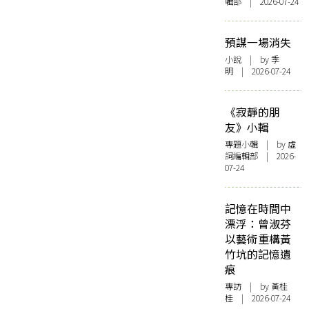
輯部 | 2026-07-24
預謀一場消失
小說
| by 季
明 | 2026-07-24
《寂靜的朋
友》小輯
專題小輯
| by 虛
詞編輯部 | 2026-
07-24
記憶在時間中
漂浮：曾淑芬
以藝術重構黃
竹坑的記憶遺
痕
專訪
| by 黃桂
桂 | 2026-07-24