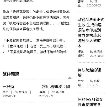
便等諸多問題而放棄。
書序
| by 阿
豆 | 2026-08-03
作為「吸煙死硬派」的老舍，儘管曾經堅決地
說過要戒煙，最終仍是不敵煙草的誘惑。老舍
歐盟AI法案正式
說「吸煙有害並不是戒煙的理由。」，他對煙
生效 生成內容
草的信仰後來再也沒有動搖。
須貼水印識別
業界憂標籤氾
濫恐令大眾麻
「不慶祝世界無煙日」無秩序編輯部小輯︰
木
1.
【世界無煙日】老舍︰先上吊，後戒煙！
報導
| by 虛詞編
2.
「不慶祝世界無煙日」無秩序編輯部詩輯
輯部 | 2026-08-03
無法跨越的理
延伸閱讀
解
散文
| by 彭慧
瑜 | 2026-07-31
一根煙
【鄧小樺專欄：閃
爍其辭】女人抽薄
散文
| by 余從周 |
專欄
| by
鄧小樺
|
2026-06-30
2026-06-09
荷長煙——看政府
何詩蓓8月舉女
控煙加辣
性專屬讀書會