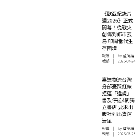
《歐亞紀錄片
週2026》正式
開幕！從戰火
創傷到都市孤
島 叩問當代生
存困境
報導
| by 虛詞編
輯部 | 2026-07-24
嘉達物流台灣
分部憂踩紅線
拒運「違規」
書及停送4間獨
立書店 要求出
版社列出貨運
清單
報導
| by 虛詞編
輯部 | 2026-07-23