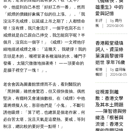
《蜘蛛俠：英
雄重生》中的
中，他提到自己本想「好好工作一番」，然而
愛與記憶
「紙煙的價錢好象瘋了似的往上漲。」，「我
影評
| by
周丹
沒法不先戒煙，以延緩上吊之期了；人都惜命
楓
| 2026-08-06
呀！沒有煙，我只會流汗，一個字也寫不出！
戒煙就是自己跟自己摔交，我怎能寫字呢？半
香港殿堂級填
個月，沒寫出一個字！」《戒煙》一文裡他仔
詞人、資深綠
細地描述戒煙之痛：「這幾天， 我硬撐！我的
葉演員黎彼得
舌頭是木的， 嘴裡冒著各種滋味的水，嗓門子
逝世 享年76歲
發癢， 太陽穴微微地抽著疼！ ——頂要命的
報導
| by 虛詞編
是腦子裡空了一塊！ 」。
輯部 | 2026-08-05
老舍會因為圖書館禁煙而不去，看到醫院的
從視差到離
「黑肺圖」雖然會驚恐，但又很快復抽。偶然
散：香港文學
堅決，有癮時又會連抽數枝。在《戒煙》中他
及其本土問題
還將煙擬人化，形容他們是「小鬼」，不斷引
——陳智德與勞
誘他吸煙：「算了吧，也總算是個老作家，何
緯洛「根著與
必自苦太堪，況且天氣是這麼熱。要戒，等到
流徙：香港文
秋涼，總比較的要好受一點呀！」
學的空間記憶