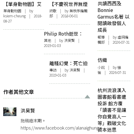
共讀西西及
【單身動物園】艾
【不慶祝世界無煙
Bonnie
蜜莉．狄金森：我
日】無秩序編輯部
單身動物園
| by
詩歌
| by 無秩序編輯
ksiem-cheung
| 2018-
部 | 2018-06-01
Garmus名著 以
不能和你一起生活
詩輯
08-27
閱讀啟發個人
成長
Philip Roth逝世：
報導
| by 虛詞編
我與寫作的搏鬥已
其他
| by
洪昊賢
|
輯部 | 2026-07-31
2019-01-03
經結束
仿織
離騷幻覺：死亡迫
小說
| by 悇
我們想像另一個世
專訪
| by
洪昊賢
|
愉 | 2026-07-31
2019-01-03
界
杭州流浪漢入
作者其他文章
圖書館看書遭
投訴 館方覆
「讀書不是讓
洪昊賢
你自覺高人一
拖稿癌末期。
等」戳破文化
https://www.facebook.com/alanaighung
資本迷思