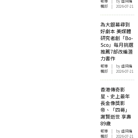
報導
| by 虛詞編
輯部 | 2026-07-21
為大銀幕尋到
好劇本 美媒體
研究者創「Bo-
Sco」每月挑選
推薦7部改編潛
力書作
報導
| by 虛詞編
輯部 | 2026-07-21
香港傳奇影
星、史上最年
長金像獎影
帝、「四哥」
謝賢逝世 享壽
89歲
報導
| by 虛詞編
輯部 | 2026-07-21