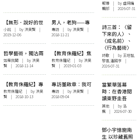
報導
| by 虛詞編
輯部 | 2026-07-31
【無形．說好的世
男人，老狗——專
詩三首：〈留
界末日呢？】潛行
訪黃裕邦
小說
| by
洪昊賢
|
專訪
| by
洪昊賢
|
下來的人〉、
2019-12-06
2018-11-21
〈成名前〉、
〈行為藝術〉
哲學藝術，獨沽兩
【教育侏羅紀】焦
詩歌
| by 王培智,
味——石硤尾Toast
慮研究生︰讀書是
如是我聞
| by
洪昊
教育侏羅紀
| by
洪昊
黎喜,潘國亨 |
賢
| 2018-11-14
賢
| 2019-01-03
2026-07-31
書店
負累
【教育侏羅紀】專
專訪董啟章︰我可
當繁華落幕
訪唐睿︰學習是拒
能會被「董啟章
時：在香港閱
教育侏羅紀
| by
洪昊
專訪
| by
洪昊賢
|
賢
| 2018-10-13
2018-09-04
絕安穩的人生
2.0」取代
讀東野圭吾
其他
| by
洛
楓
| 2026-07-30
鄧小宇憶施南
生 以珍藏舊照