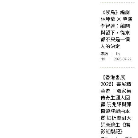
《候鳥》編劇
林坤燿 × 導演
李智達：離開
與留下，從來
都不只是一個
人的決定
專訪
| by
Hei | 2026-07-22
【香港書展
2026】書展精
華遊 ：羅家英
傳奇生涯大回
顧 阮兆輝與鄧
樹榮談戲曲本
質 細析粵劇大
師唐滌生《蝶
影紅梨記》