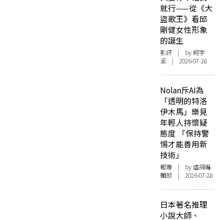
就行——從《大
盜歌王》看邱
剛健女性形象
的誕生
影評
| by 柯宇
涵 | 2026-07-28
Nolan斥AI為
「透明的特洛
伊木馬」樂見
年輕人持懷疑
態度 「保持警
惕才能善用新
技術」
報導
| by 虛詞編
輯部 | 2026-07-28
日本著名推理
小說大師、