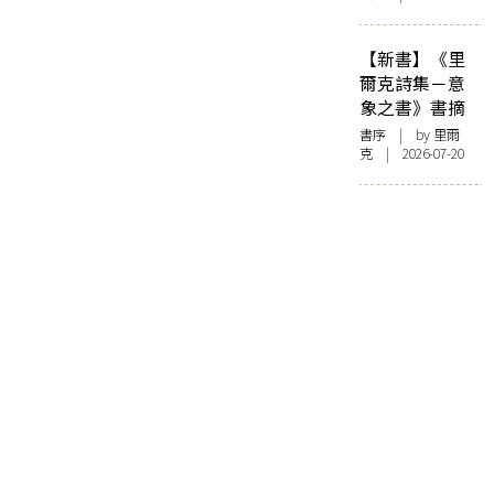
【新書】《里
爾克詩集－意
象之書》書摘
書序
| by 里爾
克 | 2026-07-20