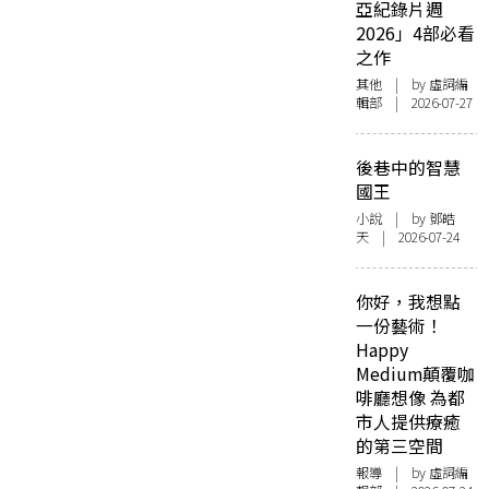
亞紀錄片週
2026」4部必看
之作
其他
| by 虛詞編
輯部 | 2026-07-27
後巷中的智慧
國王
小說
| by 鄧皓
天 | 2026-07-24
你好，我想點
一份藝術！
Happy
Medium顛覆咖
啡廳想像 為都
市人提供療癒
的第三空間
報導
| by 虛詞編