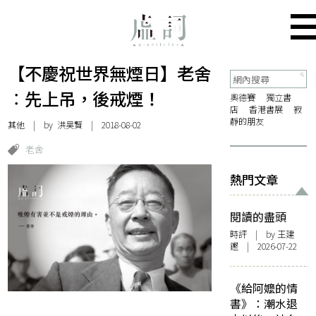
【不慶祝世界無煙日】老舍
︰先上吊，後戒煙！
奧德賽
獨立書
店
香港書展
寂
靜的朋友
其他
| by
洪昊賢
| 2018-08-02
老舍
熱門文章
閱讀的盡頭
時評
| by 王建
鏗 | 2026-07-22
《給阿嬤的情
書》：潮水退