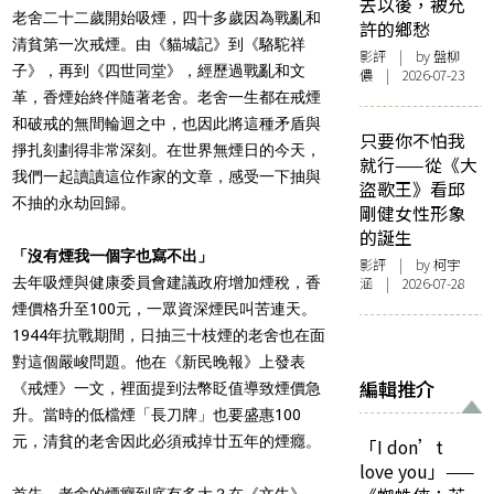
去以後，被允
老舍二十二歲開始吸煙，四十多歲因為戰亂和
許的鄉愁
清貧第一次戒煙。由《貓城記》到《駱駝祥
影評
| by 盤柳
子》，再到《四世同堂》，經歷過戰亂和文
儂 | 2026-07-23
革，香煙始終伴隨著老舍。老舍一生都在戒煙
和破戒的無間輪迴之中，也因此將這種矛盾與
只要你不怕我
掙扎刻劃得非常深刻。在世界無煙日的今天，
就行——從《大
我們一起讀讀這位作家的文章，感受一下抽與
盜歌王》看邱
不抽的永劫回歸。
剛健女性形象
的誕生
「沒有煙我一個字也寫不出」
影評
| by 柯宇
去年吸煙與健康委員會建議政府增加煙稅，香
涵 | 2026-07-28
煙價格升至100元，一眾資深煙民叫苦連天。
1944年抗戰期間，日抽三十枝煙的老舍也在面
對這個嚴峻問題。他在《新民晚報》上發表
編輯推介
《戒煙》一文，裡面提到法幣眨值導致煙價急
升。當時的低檔煙「長刀牌」也要盛惠100
元，清貧的老舍因此必須戒掉廿五年的煙癮。
「I don’t
love you」——
首先，老舍的煙癮到底有多大？在《文牛》