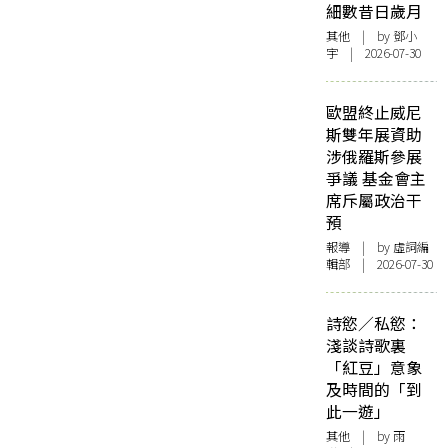
細數昔日歲月
其他
| by 鄧小
宇 | 2026-07-30
歐盟終止威尼
斯雙年展資助
涉俄羅斯參展
爭議 基金會主
席斥屬政治干
預
報導
| by 虛詞編
輯部 | 2026-07-30
詩慾／私慾：
淺談詩歌裏
「紅豆」意象
及時間的「到
此一遊」
其他
| by 雨