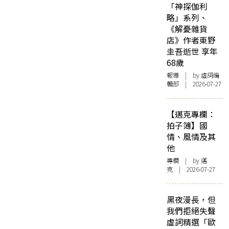
「神探伽利
略」系列、
《解憂雜貨
店》作者東野
圭吾逝世 享年
68歲
報導
| by 虛詞編
輯部 | 2026-07-27
【邁克專欄：
拍子簿】國
情、風情及其
他
專欄
| by
邁
克
| 2026-07-27
黑夜漫長，但
我們拒絕失聲
虛詞精選「歐