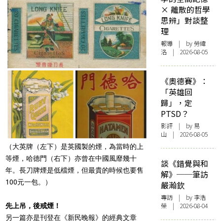
× 離散的哲學
思辨」對談整
理
報導
| by 勞緯
洛 | 2026-08-05
《奧德賽》：
「英雄回
歸」，定
PTSD？
影評
| by 易
山 | 2026-08-05
（大英牌（左下）是英國製的煙，為當時的上
等煙，哈德門（右下）亦曾在中國風靡幾十
談《錯覺與和
年。長刀牌煙是低檔煙，但最貴的時候也要售
解》──筆訪
100元一包。）
嚴瀚欽
專訪
| by 李浩
榮 | 2026-08-04
先上吊，後戒煙！
另一篇亦是刊登在《新民晚報》的經典文章