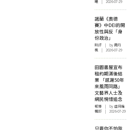
曦 | 2026-07-29
諾蘭《奧德
賽》中DEI的開
放性與反「身
份政治」
時評
| by
周丹
楓
| 2026-07-29
田園書屋宣布
租約期滿後結
業 「感謝50年
來風雨同路」
文藝界人士及
網民惋惜追念
報導
| by 虛詞編
輯部 | 2026-07-29
只要你不怕我