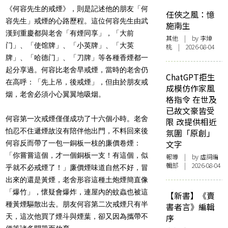
《何容先生的戒煙》，則是記述他的朋友「何
任俠之風：憶
容先生」戒煙的心路歷程。這位何容先生由武
施南生
漢到重慶都與老舍「有煙同享」，「大前
其他
| by 李焯
门」、「使馆牌」、「小英牌」、「大英
桃 | 2026-08-04
牌」、「哈德门」、「刀牌」等各種香煙都一
起分享過。何容比老舍早戒煙，當時的老舍仍
ChatGPT拒生
在高呼：「先上吊，後戒煙」，但由於朋友戒
成模仿作家風
烟，老舍必須小心翼翼地吸烟。
格指令 在世及
已故文豪皆受
何容第一次戒煙僅僅成功了十六個小時。老舍
限 改提供相近
怕忍不住遞煙故沒有陪伴他出門，不料回來後
氛圍「原創」
文字
何容反而帶了一包一銅板一枝的廉價卷煙：
「你嘗嘗這個，才一個銅板一支！有這個，似
報導
| by 虛詞編
輯部 | 2026-08-04
乎就不必戒煙了！」廉價煙味道自然不好，冒
出來的還是黃煙，老舍形容這種土炮煙簡直像
「爆竹」，懷疑會爆炸，連屋內的蚊蟲也被這
【新書】《賣
種黃煙驅散出去。朋友何容第二次戒煙只有半
書者言》編輯
天，這次他買了煙斗與煙葉，卻又因為攜帶不
序