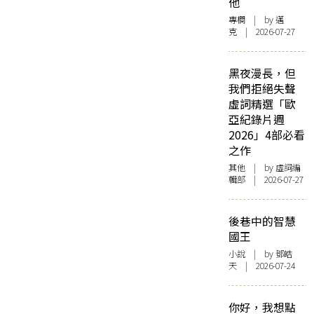
他
專欄
| by
邁
克
| 2026-07-27
黑夜漫長，但
我們拒絕失聲
虛詞精選「歐
亞紀錄片週
2026」4部必看
之作
其他
| by 虛詞編
輯部 | 2026-07-27
後巷中的智慧
國王
小說
| by 鄧皓
天 | 2026-07-24
你好，我想點