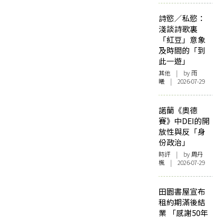
詩慾／私慾：
淺談詩歌裏
「紅豆」意象
及時間的「到
此一遊」
其他
| by 雨
曦 | 2026-07-29
諾蘭《奧德
賽》中DEI的開
放性與反「身
份政治」
時評
| by
周丹
楓
| 2026-07-29
田園書屋宣布
租約期滿後結
業 「感謝50年