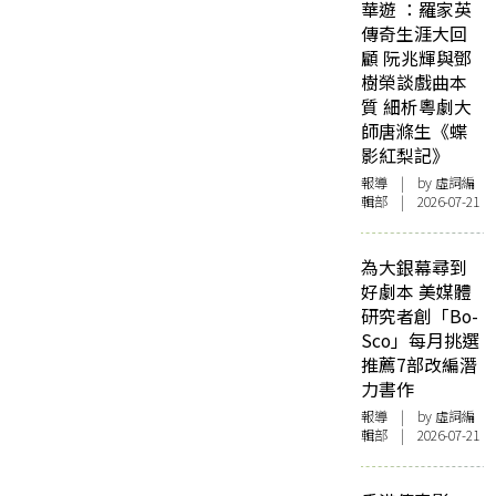
華遊 ：羅家英
傳奇生涯大回
顧 阮兆輝與鄧
樹榮談戲曲本
質 細析粵劇大
師唐滌生《蝶
影紅梨記》
報導
| by 虛詞編
輯部 | 2026-07-21
為大銀幕尋到
好劇本 美媒體
研究者創「Bo-
Sco」每月挑選
推薦7部改編潛
力書作
報導
| by 虛詞編
輯部 | 2026-07-21