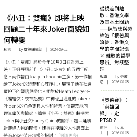
從視差到離
散：香港文學
《小丑：雙瘋》即將上映
及其本土問題
回顧二十年來Joker面貌如
——陳智德與勞
緯洛「根著與
何轉變
流徙：香港文
學的空間記憶
其他
| by 虛詞編輯部 | 2024-09-12
× 離散的哲學
《小丑：雙瘋》將於今年10月3日在香港上
思辨」對談整
理
映，正好呼應前作《小丑 Joker》的五週年紀
念。兩作皆由Joaquin Phoenix主演，第一作描
報導
| by 勞緯
洛 | 2026-08-05
繪了Joker的起源和心理掙扎，展現了他在社會
壓迫下的墮落與變化。相對於Heath Ledger在
《蝙蝠俠：夜神起義》中神秘且混亂的Joker，
《奧德賽》：
Phoenix的角色更具人性和背景，使觀眾能同
「英雄回
理其痛苦與憤怒。續集《小丑：雙瘋》將探索
歸」，定
PTSD？
Joker與小丑女Harley Quinn的關係，題目延續
對邊緣人物的關懷，期待在複雜的人性層面上
影評
| by 易
山 | 2026-08-05
將為Joker帶來怎樣的探討。
(閱讀更多)