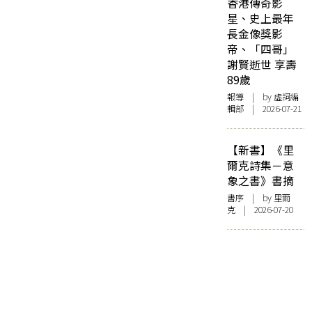
香港傳奇影
星、史上最年
長金像獎影
帝、「四哥」
謝賢逝世 享壽
89歲
報導
| by 虛詞編
輯部 | 2026-07-21
【新書】《里
爾克詩集－意
象之書》書摘
書序
| by 里爾
克 | 2026-07-20