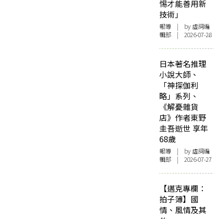
惕才能善用新
技術」
報導
| by 虛詞編
輯部 | 2026-07-28
日本著名推理
小說大師、
「神探伽利
略」系列、
《解憂雜貨
店》作者東野
圭吾逝世 享年
68歲
報導
| by 虛詞編
輯部 | 2026-07-27
【邁克專欄：
拍子簿】國
情、風情及其