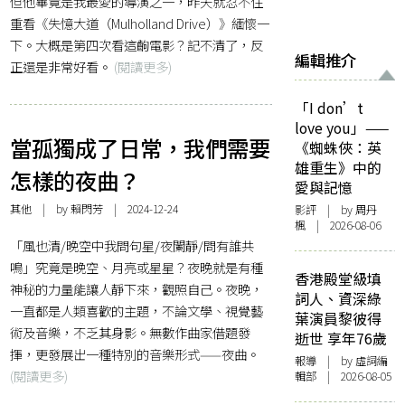
但他畢竟是我最愛的導演之一，昨天就忍不住
重看《失憶大道（Mulholland Drive）》緬懷一
下。大概是第四次看這齣電影？記不清了，反
編輯推介
正還是非常好看。
(閱讀更多)
「I don’t
love you」——
當孤獨成了日常，我們需要
《蜘蛛俠：英
雄重生》中的
怎樣的夜曲？
愛與記憶
其他
| by 賴閃芳 | 2024-12-24
影評
| by
周丹
楓
| 2026-08-06
「風也清/晚空中我問句星/夜闌靜/問有誰共
鳴」究竟是晚空、月亮或星星？夜晚就是有種
香港殿堂級填
神秘的力量能讓人靜下來，觀照自己。夜晚，
詞人、資深綠
一直都是人類喜歡的主題，不論文學、視覺藝
葉演員黎彼得
術及音樂，不乏其身影。無數作曲家借題發
逝世 享年76歲
揮，更發展出一種特別的音樂形式——夜曲。
報導
| by 虛詞編
(閱讀更多)
輯部 | 2026-08-05