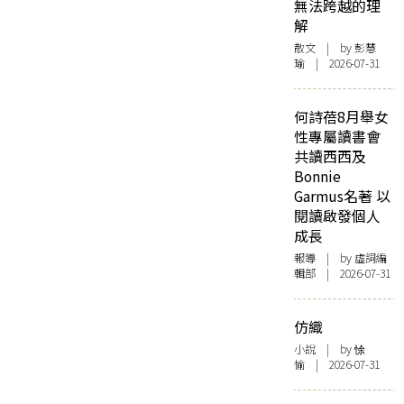
無法跨越的理
解
散文
| by 彭慧
瑜 | 2026-07-31
何詩蓓8月舉女
性專屬讀書會
共讀西西及
Bonnie
Garmus名著 以
閱讀啟發個人
成長
報導
| by 虛詞編
輯部 | 2026-07-31
仿織
小說
| by 悇
愉 | 2026-07-31