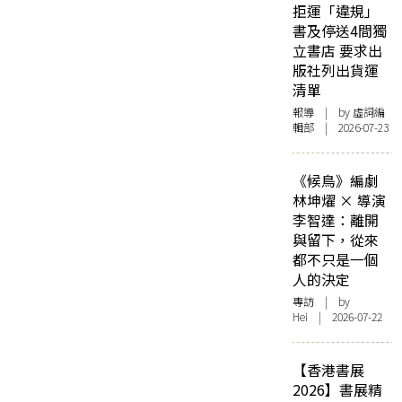
拒運「違規」
書及停送4間獨
立書店 要求出
版社列出貨運
清單
報導
| by 虛詞編
輯部 | 2026-07-23
《候鳥》編劇
林坤燿 × 導演
李智達：離開
與留下，從來
都不只是一個
人的決定
專訪
| by
Hei | 2026-07-22
【香港書展
2026】書展精