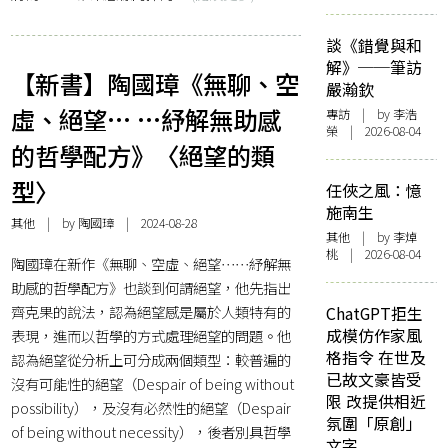
談《錯覺與和
解》──筆訪
【新書】陶國璋《無聊、空
嚴瀚欽
虛、絕望… …紓解無助感
專訪
| by 李浩
榮 | 2026-08-04
的哲學配方》〈絕望的類
型〉
任俠之風：憶
施南生
其他
| by 陶國璋 | 2024-08-28
其他
| by 李焯
桃 | 2026-08-04
陶國璋在新作《無聊、空虛、絕望⋯⋯紓解無
助感的哲學配方》也談到何謂絕望，他先指出
齊克果的說法，認為絕望感是屬於人類特有的
ChatGPT拒生
成模仿作家風
表現，進而以哲學的方式處理絕望的問題。他
格指令 在世及
認為絕望從分析上可分成兩個類型：較普遍的
已故文豪皆受
沒有可能性的絕望（Despair of being without
限 改提供相近
possibility），及沒有必然性的絕望（Despair
氛圍「原創」
of being without necessity），後者別具哲學
文字