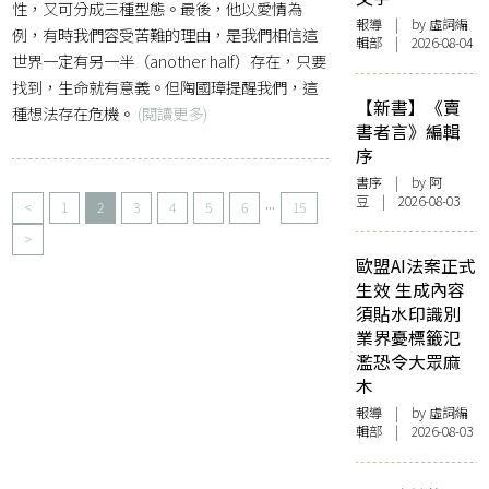
性，又可分成三種型態。最後，他以愛情為
報導
| by 虛詞編
例，有時我們容受苦難的理由，是我們相信這
輯部 | 2026-08-04
世界一定有另一半（another half）存在，只要
找到，生命就有意義。但陶國璋提醒我們，這
【新書】《賣
種想法存在危機。
(閱讀更多)
書者言》編輯
序
書序
| by 阿
...
豆 | 2026-08-03
<
1
2
3
4
5
6
15
>
歐盟AI法案正式
生效 生成內容
須貼水印識別
業界憂標籤氾
濫恐令大眾麻
木
報導
| by 虛詞編
輯部 | 2026-08-03