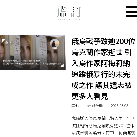
俄烏戰爭致逾200位
烏克蘭作家逝世 引
入烏作家阿梅莉納
追蹤俄暴行的未完
成之作 讓其遺志被
更多人看見
其他
| by 洪仕翰 | 2025-03-05
俄羅斯入侵烏克蘭已踏入第三年，
洪仕翰得悉烏克蘭現有逾200位作
家遇害慨嘆萬分。其中一位衛城簽