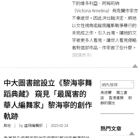
下的維多利亞．阿梅莉納
（Victoria Amelina）烏克蘭作家亦
不幸逝世。因此洪仕翰決定，將她
以女性視角追蹤俄羅斯戰爭暴行的
未完成之作，引入台灣，讓她的文
字被更多人看見，讓世人看見侵略
者對這部作品、作家做了些什麼。
(閱讀更多)
中大圖書館設立《黎海寧舞
蹈典藏》 窺見「最厲害的
奧德賽
獨立書
店
香港書展
寂
華人編舞家」黎海寧的創作
靜的朋友
軌跡
其他
| by 虛詞編輯部 | 2025-02-24
熱門文章
香港著名編舞家黎海寧與舞蹈藝術家周書毅共