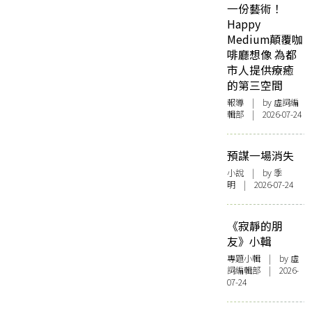
一份藝術！
Happy
Medium顛覆咖
啡廳想像 為都
市人提供療癒
的第三空間
報導
| by 虛詞編
輯部 | 2026-07-24
預謀一場消失
小說
| by 季
明 | 2026-07-24
《寂靜的朋
友》小輯
專題小輯
| by 虛
詞編輯部 | 2026-
07-24