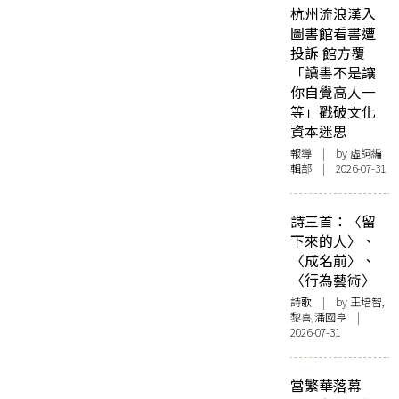
杭州流浪漢入
圖書館看書遭
投訴 館方覆
「讀書不是讓
你自覺高人一
等」戳破文化
資本迷思
報導
| by 虛詞編
輯部 | 2026-07-31
詩三首：〈留
下來的人〉、
〈成名前〉、
〈行為藝術〉
詩歌
| by 王培智,
黎喜,潘國亨 |
2026-07-31
當繁華落幕