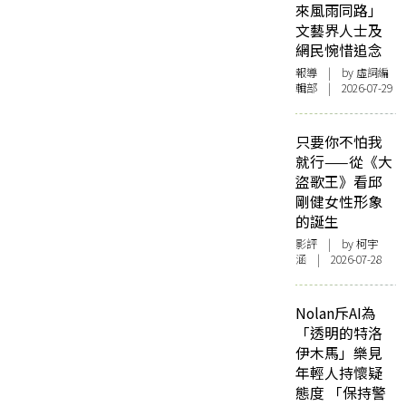
來風雨同路」
文藝界人士及
網民惋惜追念
報導
| by 虛詞編
輯部 | 2026-07-29
只要你不怕我
就行——從《大
盜歌王》看邱
剛健女性形象
的誕生
影評
| by 柯宇
涵 | 2026-07-28
Nolan斥AI為
「透明的特洛
伊木馬」樂見
年輕人持懷疑
態度 「保持警