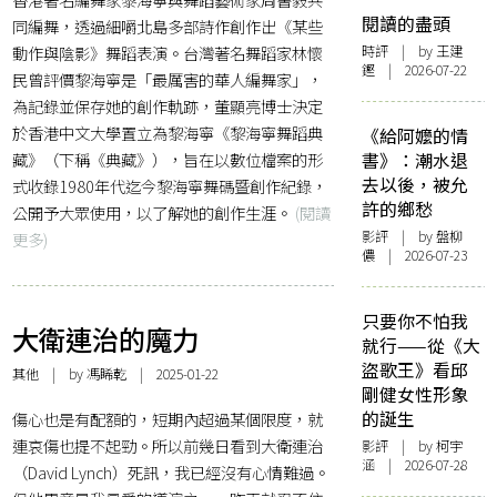
閱讀的盡頭
同編舞，透過細嚼北島多部詩作創作出《某些
動作與陰影》舞蹈表演。台灣著名舞蹈家林懷
時評
| by 王建
鏗 | 2026-07-22
民曾評價黎海寧是「最厲害的華人編舞家」，
為記錄並保存她的創作軌跡，董顯亮博士決定
於香港中文大學置立為黎海寧《黎海寧舞蹈典
《給阿嬤的情
藏》（下稱《典藏》），旨在以數位檔案的形
書》：潮水退
去以後，被允
式收錄1980年代迄今黎海寧舞碼暨創作紀錄，
許的鄉愁
公開予大眾使用，以了解她的創作生涯。
(閱讀
影評
| by 盤柳
更多)
儂 | 2026-07-23
只要你不怕我
大衛連治的魔力
就行——從《大
盜歌王》看邱
其他
| by 馮睎乾 | 2025-01-22
剛健女性形象
的誕生
傷心也是有配額的，短期內超過某個限度，就
連哀傷也提不起勁。所以前幾日看到大衛連治
影評
| by 柯宇
涵 | 2026-07-28
（David Lynch）死訊，我已經沒有心情難過。