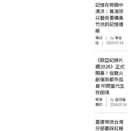
記憶在時間中
漂浮：曾淑芬
以藝術重構黃
竹坑的記憶遺
痕
專訪
| by 黃桂
桂 | 2026-07-24
《歐亞紀錄片
週2026》正式
開幕！從戰火
創傷到都市孤
島 叩問當代生
存困境
報導
| by 虛詞編
輯部 | 2026-07-24
嘉達物流台灣
分部憂踩紅線