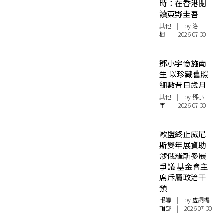
時：在香港閱
讀東野圭吾
其他
| by
洛
楓
| 2026-07-30
鄧小宇憶施南
生 以珍藏舊照
細數昔日歲月
其他
| by 鄧小
宇 | 2026-07-30
歐盟終止威尼
斯雙年展資助
涉俄羅斯參展
爭議 基金會主
席斥屬政治干
預
報導
| by 虛詞編
輯部 | 2026-07-30