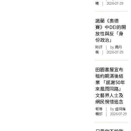
曦 | 2026-07-29
諾蘭《奧德
賽》中DEI的開
放性與反「身
份政治」
時評
| by
周丹
楓
| 2026-07-29
田園書屋宣布
租約期滿後結
業 「感謝50年
來風雨同路」
文藝界人士及
網民惋惜追念
報導
| by 虛詞編
輯部 | 2026-07-29