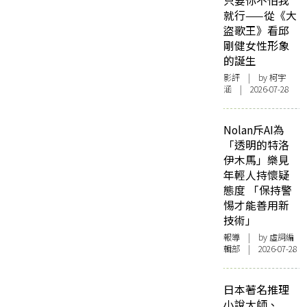
只要你不怕我
就行——從《大
盜歌王》看邱
剛健女性形象
的誕生
影評
| by 柯宇
涵 | 2026-07-28
Nolan斥AI為
「透明的特洛
伊木馬」樂見
年輕人持懷疑
態度 「保持警
惕才能善用新
技術」
報導
| by 虛詞編
輯部 | 2026-07-28
日本著名推理
小說大師、