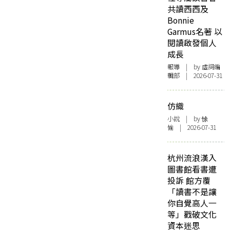
共讀西西及
Bonnie
Garmus名著 以
閱讀啟發個人
成長
報導
| by 虛詞編
輯部 | 2026-07-31
仿織
小說
| by 悇
愉 | 2026-07-31
杭州流浪漢入
圖書館看書遭
投訴 館方覆
「讀書不是讓
你自覺高人一
等」戳破文化
資本迷思