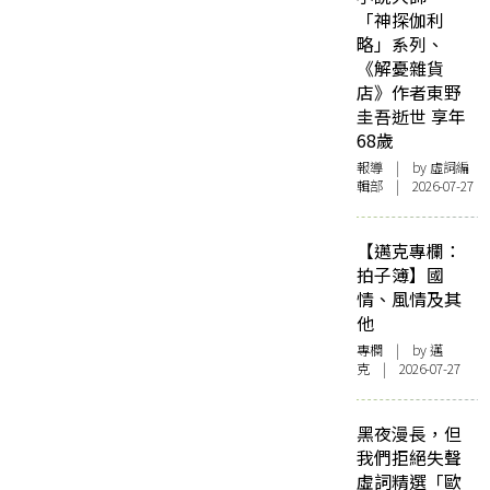
「神探伽利
略」系列、
《解憂雜貨
店》作者東野
圭吾逝世 享年
68歲
報導
| by 虛詞編
輯部 | 2026-07-27
【邁克專欄：
拍子簿】國
情、風情及其
他
專欄
| by
邁
克
| 2026-07-27
黑夜漫長，但
我們拒絕失聲
虛詞精選「歐