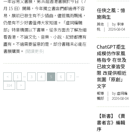
一年容易又書展，第36屆香港書展於今日（ 7
月 15 日）開幕，今年獨立書店們都過得不容
任俠之風：憶
易，展前已發生有不少插曲，儘管風雨飄搖，
施南生
仍是有不少好書值得大家知道。「虛詞編輯
其他
| by 李焯
部」特意精選以下書單，從多方面去了解及細
桃 | 2026-08-04
看香港，不論文化、音樂、小說、記錄都應有
盡有。不過需要留意的是，部分書籍未必能在
ChatGPT拒生
書展購買。
(閱讀更多)
成模仿作家風
格指令 在世及
已故文豪皆受
限 改提供相近
...
...
<
1
3
4
5
6
7
氛圍「原創」
314
>
文字
報導
| by 虛詞編
輯部 | 2026-08-04
【新書】《賣
書者言》編輯
序