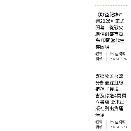
《歐亞紀錄片
週2026》正式
開幕！從戰火
創傷到都市孤
島 叩問當代生
存困境
報導
| by 虛詞編
輯部 | 2026-07-24
嘉達物流台灣
分部憂踩紅線
拒運「違規」
書及停送4間獨
立書店 要求出
版社列出貨運
清單
報導
| by 虛詞編
輯部 | 2026-07-23