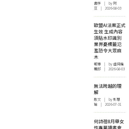
書序
| by 阿
豆 | 2026-08-03
歐盟AI法案正式
生效 生成內容
須貼水印識別
業界憂標籤氾
濫恐令大眾麻
木
報導
| by 虛詞編
輯部 | 2026-08-03
無法跨越的理
解
散文
| by 彭慧
瑜 | 2026-07-31
何詩蓓8月舉女
性專屬讀書會