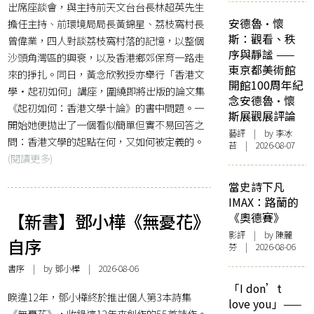
出席座談會，與主持前天文台台長林超英先生
安德魯·懷
擔任主持、前環境局局長黃錦星、荔枝窩村長
斯：觀看、秩
曾偉業，四人對談荔枝窩村落的記憶，以整個
序與靜謐 ——
沙頭角灣區的興衰，以及香港鄉郊保育一路走
東京都美術館
來的掙扎。同日，黃念欣教授亦舉行「香港文
開館100周年紀
學·起初如何」講座，圍繞即將出版的論文集
念安德魯·懷
《起初如何：香港文學十論》的書中問題。一
斯展觀展評論
開始她便拋出了一個看似簡單但實不易回答之
藝評
| by 李冰
問：香港文學的起點在何，又如何被定義的。
苔 | 2026-08-07
(閱讀更多)
當史詩下凡
IMAX：路蘭的
【新書】鄧小樺《無憂花》
《奧德賽》
影評
| by 陳麗
自序
芬 | 2026-08-06
書序
| by
鄧小樺
| 2026-08-06
「I don’t
睽違12年，鄧小樺終於推出個人第3本詩集
love you」——
《無憂花》，收錄這12年來創作的55首詩作。