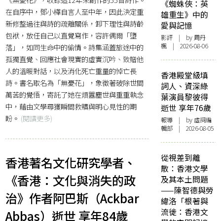
《蜘蛛俠：英
在自序中，鄧小樺自言人至中年，因此決定重
雄重生》中的
新修整過往與詩的疏離關係，卸下理性與詩齡
愛與記憶
包袱，放任自己以直覺寫作，容許偶爾「墮
影評
| by
周丹
楓
| 2026-08-06
落」，如同生命中的偷情。詩集涵蓋旅途中的
孤獨直覺、回應社會現實的虛實沉吟、致贈他
人的溫暖對話，以及消化死亡重量的悼亡長
香港殿堂級填
詩。書名取名為「無憂花」，象徵著破除世間
詞人、資深綠
萬苦的覺悟，寄託了她在煩囂塵世與重重執念
葉演員黎彼得
中，藉由文學尋獲瞬間救贖與明心見性的期
逝世 享年76歲
盼。
(閱讀更多)
報導
| by 虛詞編
輯部 | 2026-08-05
從視差到離
香港著名文化研究學者、
散：香港文學
《香港：文化與消失的政
及其本土問題
——陳智德與勞
治》作者阿巴斯（Ackbar
緯洛「根著與
流徙：香港文
Abbas）逝世 享年84歲