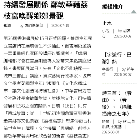
持續發展關係 鄭敏華藉荔
編輯推介
枝窩喚醒鄉郊景觀
止水
報導
| by 虛詞編輯部 | 2026-07-19
小說
| by 胡韡
心 | 2026-08-07
第36屆香港書展於15日正式開鑼。雖然今年獨
立書店們在展前發生不少插曲，但書展仍邀請
一眾重量級作家開設講座以饗讀者。「虛詞」
【字遊行·巴
編輯部將會在書展期間為大家帶來焦點講座紀
黎】熱
錄。書展開展當日，先有「文化不能缺席——
字遊行
| by 郭芊
葉 | 2026-08-07
城市三部曲」講座，資深藝術行政專家、城市
文化學者茹國烈今年出版著作《文化永續城
市：讓文化創造可持續社會》，中華書局方志
詩三首：〈春
分社副社長金敏華對談，並述說文化、可持續
雨〉、〈春
發展和ESG之間的關係。日前（16日）則有
後〉、〈隔靴
「邊城故事：從二十世紀初沙頭角灣區到香港
搔癢之七年〉
最美鄉郊文化景觀 《荔枝窩志》聚焦傳奇古村
詩歌
| by 飲江,莫
凱傑,王兆基 |
前世今生」講座，文化機構「思網絡」創辦人
2026-08-07
鄭敏華帶著與周頴欣合著的新書《荔枝窩志》