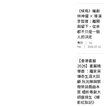
《候鳥》編劇
林坤燿 × 導演
李智達：離開
與留下，從來
都不只是一個
人的決定
專訪
| by
Hei | 2026-07-22
【香港書展
2026】書展精
華遊 ：羅家英
傳奇生涯大回
顧 阮兆輝與鄧
樹榮談戲曲本
質 細析粵劇大
師唐滌生《蝶
影紅梨記》