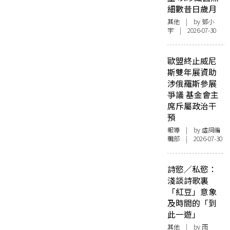
細數昔日歲月
其他
| by 鄧小
宇 | 2026-07-30
歐盟終止威尼
斯雙年展資助
涉俄羅斯參展
爭議 基金會主
席斥屬政治干
預
報導
| by 虛詞編
輯部 | 2026-07-30
詩慾／私慾：
淺談詩歌裏
「紅豆」意象
及時間的「到
此一遊」
其他
| by 雨