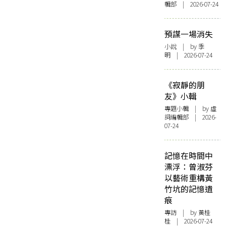
輯部 | 2026-07-24
預謀一場消失
小說
| by 季
明 | 2026-07-24
《寂靜的朋
友》小輯
專題小輯
| by 虛
詞編輯部 | 2026-
07-24
記憶在時間中
漂浮：曾淑芬
以藝術重構黃
竹坑的記憶遺
痕
專訪
| by 黃桂
桂 | 2026-07-24