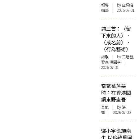
報導
| by 虛詞編
輯部 | 2026-07-31
詩三首：〈留
下來的人〉、
〈成名前〉、
〈行為藝術〉
詩歌
| by 王培智,
黎喜,潘國亨 |
2026-07-31
當繁華落幕
時：在香港閱
讀東野圭吾
其他
| by
洛
楓
| 2026-07-30
鄧小宇憶施南
生 以珍藏舊照