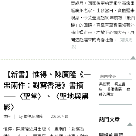
青歲月，回家後更約定乘坐高鐵重
返廣州老家。出發當日，寶儀遲未
現身，令艾瑩湧起60年前被「放飛
機」的回憶，直至直至寶儀領著外
孫山姆走來，才放下心頭大石，展
開這趟遲來的青春壯遊。
(閱讀更
多)
【新書】惟得、陳廣隆《一
盅兩件：對寫香港》書摘
奧德賽
獨立書
店
香港書展
寂
——〈聖堂〉、〈聖地與黑
靜的朋友
影〉
書序
| by 惟得,陳廣隆 | 2026-07-19
熱門文章
惟得，陳廣隆近月出版《一盅兩件：對寫香
閱讀的盡頭
港》，以二人一題兩寫，敘述個人故事，對談