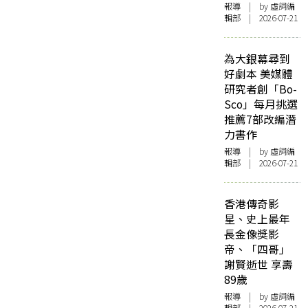
報導
| by 虛詞編
輯部 | 2026-07-21
為大銀幕尋到
好劇本 美媒體
研究者創「Bo-
Sco」每月挑選
推薦7部改編潛
力書作
報導
| by 虛詞編
輯部 | 2026-07-21
香港傳奇影
星、史上最年
長金像獎影
帝、「四哥」
謝賢逝世 享壽
89歲
報導
| by 虛詞編