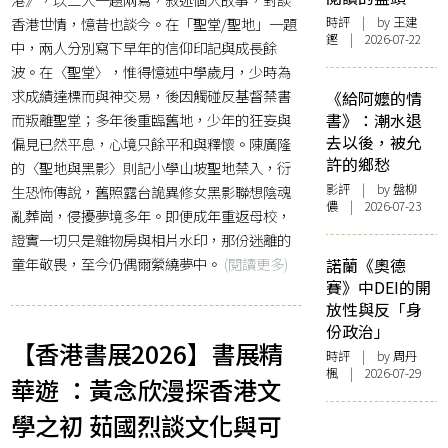
香港世情，憶昔也談今。在「聖堂/聖地」一題
時評
| by 王建
鏗 | 2026-07-22
中，兩人分別寫下早年的信仰印記與成長餘
波。在〈聖堂〉，惟得憶述中學歲月，少時為
求成績達標而與神交易，後因觸碰反基督禁書
《給阿嬤的情
而叛離聖堂；多年後重臨舊地，少年的狂妄與
書》：潮水退
去以後，被允
偏見已然平息，心境只餘平和與釋懷。陳廣隆
許的鄉愁
的〈聖地與黑影〉則記小學山坡聖地禁入，衍
影評
| by 盤柳
生恐怖傳說，舊照露台詭異修女黑影聯想陰魂
儂 | 2026-07-23
亂葬崗，侵擾夢境多年。即便成年重返母校，
證實一切只是雜物房與相片水印，那份迷離的
童年敬畏，至今仍偶爾縈繞夢中。
(閱讀更多)
諾蘭《奧德
賽》中DEI的開
放性與反「身
份政治」
【香港書展2026】書展精
時評
| by
周丹
楓
| 2026-07-29
華遊 ：黃念欣漫探香港文
學之初 茹國烈談文化與可