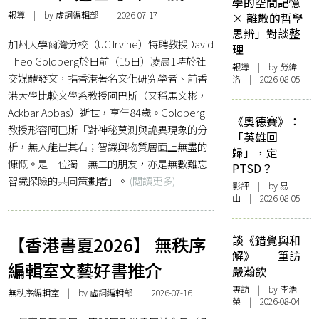
學的空間記憶
報導
| by 虛詞編輯部 | 2026-07-17
× 離散的哲學
思辨」對談整
加州大學爾灣分校（UC Irvine）特聘教授David
理
Theo Goldberg於日前（15日）凌晨1時於社
報導
| by 勞緯
交媒體發文，指香港著名文化研究學者、前香
洛 | 2026-08-05
港大學比較文學系教授阿巴斯（又稱馬文彬，
Ackbar Abbas）逝世，享年84歲。Goldberg
《奧德賽》：
教授形容阿巴斯「對神秘莫測與詭異現象的分
「英雄回
析，無人能出其右；智識與物質層面上無盡的
歸」，定
慷慨。是一位獨一無二的朋友，亦是無數難忘
PTSD？
智識探險的共同策劃者」。
(閱讀更多)
影評
| by 易
山 | 2026-08-05
【香港書夏2026】 無秩序
談《錯覺與和
解》──筆訪
編輯室文藝好書推介
嚴瀚欽
專訪
| by 李浩
無秩序編輯室
| by 虛詞編輯部 | 2026-07-16
榮 | 2026-08-04