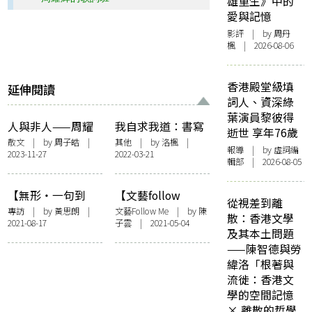
雄重生》中的
愛與記憶
影評
| by
周丹
楓
| 2026-08-06
香港殿堂級填
延伸閱讀
詞人、資深綠
葉演員黎彼得
人與非人——周耀
我自求我道：書寫
逝世 享年76歲
輝歌詞班後感
周耀輝
散文
| by 周子皓 |
其他
| by
洛楓
|
報導
| by 虛詞編
2023-11-27
2022-03-21
輯部 | 2026-08-05
【無形・一句到
【文藝follow
從視差到離
尾】訪《噪/詞》周
me】收藏記憶，連
專訪
| by
黃思朗
|
文藝Follow Me
| by
陳
散：香港文學
2021-08-17
子雲
| 2021-05-04
耀輝、hirsk——離
結生命故事——訪
及其本土問題
散年代，以想像介
《留念》項目策劃
——陳智德與勞
入城市
人周耀輝、王嘉儀
緯洛「根著與
流徙：香港文
學的空間記憶
× 離散的哲學