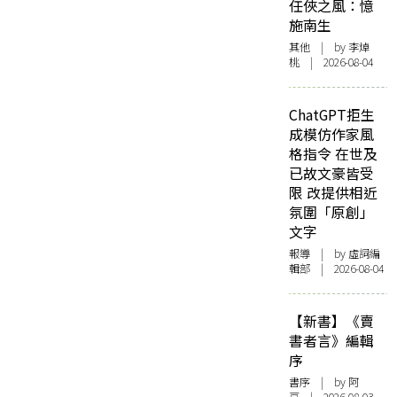
任俠之風：憶
施南生
其他
| by 李焯
桃 | 2026-08-04
ChatGPT拒生
成模仿作家風
格指令 在世及
已故文豪皆受
限 改提供相近
氛圍「原創」
文字
報導
| by 虛詞編
輯部 | 2026-08-04
【新書】《賣
書者言》編輯
序
書序
| by 阿