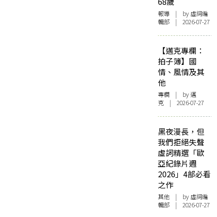
68歲
報導
| by 虛詞編
輯部 | 2026-07-27
【邁克專欄：
拍子簿】國
情、風情及其
他
專欄
| by
邁
克
| 2026-07-27
黑夜漫長，但
我們拒絕失聲
虛詞精選「歐
亞紀錄片週
2026」4部必看
之作
其他
| by 虛詞編
輯部 | 2026-07-27