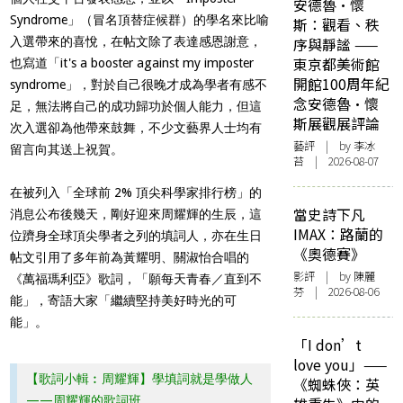
安德魯·懷
Syndrome」（冒名頂替症候群）的學名來比喻
斯：觀看、秩
入選帶來的喜悅，在帖文除了表達感恩謝意，
序與靜謐 ——
東京都美術館
也寫道「it's a booster against my imposter
開館100周年紀
syndrome」，對於自己很晚才成為學者有感不
念安德魯·懷
足，無法將自己的成功歸功於個人能力，但這
斯展觀展評論
次入選卻為他帶來鼓舞，不少文藝界人士均有
藝評
| by 李冰
留言向其送上祝賀。
苔 | 2026-08-07
在被列入「全球前 2% 頂尖科學家排行榜」的
當史詩下凡
消息公布後幾天，剛好迎來周耀輝的生辰，這
IMAX：路蘭的
位躋身全球頂尖學者之列的填詞人，亦在生日
《奧德賽》
帖文引用了多年前為黃耀明、關淑怡合唱的
影評
| by 陳麗
《萬福瑪利亞》歌詞，「願每天青春／直到不
芬 | 2026-08-06
能」，寄語大家「繼續堅持美好時光的可
能」。
「I don’t
love you」——
【歌詞小輯︰周耀輝】學填詞就是學做人
《蜘蛛俠：英
——周耀輝的歌詞班