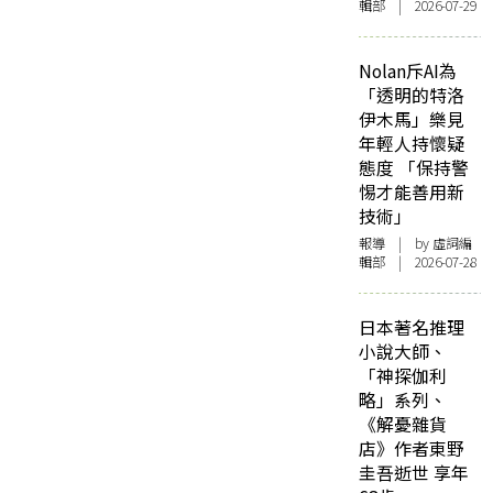
輯部 | 2026-07-29
Nolan斥AI為
「透明的特洛
伊木馬」樂見
年輕人持懷疑
態度 「保持警
惕才能善用新
技術」
報導
| by 虛詞編
輯部 | 2026-07-28
日本著名推理
小說大師、
「神探伽利
略」系列、
《解憂雜貨
店》作者東野
圭吾逝世 享年