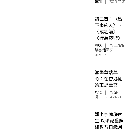
輯部 | 2026-07-31
詩三首：〈留
下來的人〉、
〈成名前〉、
〈行為藝術〉
詩歌
| by 王培智,
黎喜,潘國亨 |
2026-07-31
當繁華落幕
時：在香港閱
讀東野圭吾
其他
| by
洛
楓
| 2026-07-30
鄧小宇憶施南
生 以珍藏舊照
細數昔日歲月