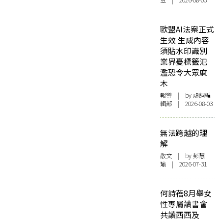
豆 | 2026-08-03
歐盟AI法案正式
生效 生成內容
須貼水印識別
業界憂標籤氾
濫恐令大眾麻
木
報導
| by 虛詞編
輯部 | 2026-08-03
無法跨越的理
解
散文
| by 彭慧
瑜 | 2026-07-31
何詩蓓8月舉女
性專屬讀書會
共讀西西及