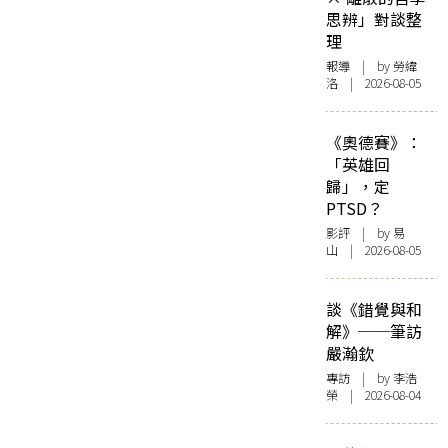
思辨」對談整
理
報導
| by 勞緯
洛 | 2026-08-05
《奧德賽》：
「英雄回
歸」，定
PTSD？
影評
| by 易
山 | 2026-08-05
談《錯覺與和
解》──筆訪
嚴瀚欽
專訪
| by 李浩
榮 | 2026-08-04