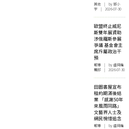
其他
| by 鄧小
宇 | 2026-07-30
歐盟終止威尼
斯雙年展資助
涉俄羅斯參展
爭議 基金會主
席斥屬政治干
預
報導
| by 虛詞編
輯部 | 2026-07-30
田園書屋宣布
租約期滿後結
業 「感謝50年
來風雨同路」
文藝界人士及
網民惋惜追念
報導
| by 虛詞編