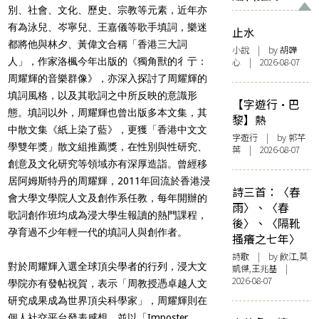
別、社會、文化、歷史、宗教等元素，近年亦
有為泳兒、岑寧兒、王嘉儀等歌手填詞，樂迷
止水
都將他與林夕、黃偉文合稱「香港三大詞
小說
| by 胡韡
人」，作家洛楓今年出版的《獨角獸的彳亍：
心 | 2026-08-07
周耀輝的音樂群像》，亦深入探討了周耀輝的
填詞風格，以及其歌詞之中所反映的意識形
【字遊行·巴
態。填詞以外，周耀輝也曾出版多本文集，其
黎】熱
中散文集《紙上染了藍》，更獲「香港中文文
字遊行
| by 郭芊
學雙年獎」散文組推薦獎，在性別與性研究、
葉 | 2026-08-07
創意及文化研究等領域亦有深厚造詣。曾經移
居阿姆斯特丹的周耀輝，2011年回流於香港浸
詩三首：〈春
會大學文學院人文及創作系任教，每年開辦的
雨〉、〈春
歌詞創作班均成為浸大學生報讀的熱門課程，
後〉、〈隔靴
孕育過不少年輕一代的填詞人與創作者。
搔癢之七年〉
詩歌
| by 飲江,莫
對於周耀輝入選全球頂尖學者的行列，浸大文
凱傑,王兆基 |
2026-08-07
學院亦有發帖祝賀，表示「周教授憑卓越人文
研究成果成為世界頂尖科學家」，周耀輝則在
個人社交平台發表感想，並以「Imposter