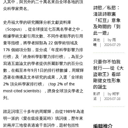
入其中，與另外約二十萬名來自全球各地的頂
詩慾／私慾：
尖科學家齊名。
淺談詩歌裏
「紅豆」意象
史丹福大學的研究團隊分析文獻資料庫
及時間的「到
（Scopus），從全球接近七百萬名學者之中，
此一遊」
根據學術文獻引用次數、不同作者順序的引用
其他
| by 雨
量等指標，將學者歸類為 22 個學術領域及
曦 | 2026-07-29
176 個細項分類，並分成「年度科學影響力排
行榜」及「終身科學影響力排行榜」，為至少
只要你不怕我
寫過五篇論文的學者提供所屬影響力的百分位
就行——從《大
數，在截至本年9月1日的排行榜數據，周耀輝
盜歌王》看邱
憑著在傳播及文本研究的成果，入選「全球前
剛健女性形象
2% 頂尖科學家排行榜」（top 2% of the
的誕生
most-cited scientists），躋身全球頂尖學者之
影評
| by 柯宇
列。
涵 | 2026-07-28
踏足詞壇三十多年的周耀輝，自從1989年為達
明一派的《愛在瘟疫蔓延時》填詞後，歷年來
編輯推介
於兩岸三地發表過逾千首詞作，題材包括性