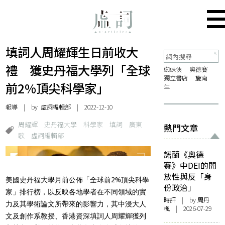
填詞人周耀輝生日前收大
禮 獲史丹福大學列「全球
蜘蛛俠
奧德賽
獨立書店
施南
前2%頂尖科學家」
生
報導
| by 虛詞編輯部 | 2022-12-10
周耀輝
史丹福大學
科學家
填詞
廣東
熱門文章
歌
虛詞編輯部
諾蘭《奧德
賽》中DEI的開
放性與反「身
美國史丹福大學月前公佈「全球前2%頂尖科學
份政治」
家」排行榜，以反映各地學者在不同領域的實
時評
| by
周丹
力及其學術論文所帶來的影響力，其中浸大人
楓
| 2026-07-29
文及創作系教授、香港資深填詞人周耀輝獲列