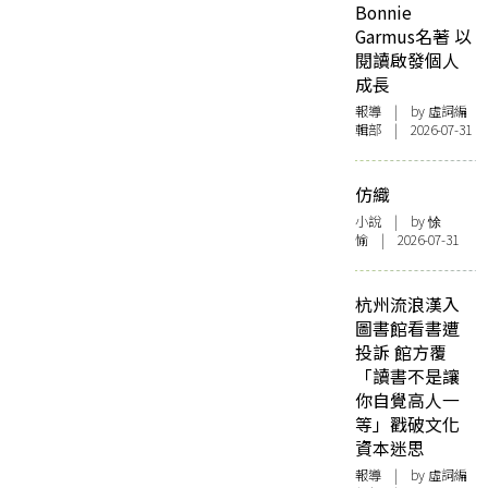
Bonnie
Garmus名著 以
閱讀啟發個人
成長
報導
| by 虛詞編
輯部 | 2026-07-31
仿織
小說
| by 悇
愉 | 2026-07-31
杭州流浪漢入
圖書館看書遭
投訴 館方覆
「讀書不是讓
你自覺高人一
等」戳破文化
資本迷思
報導
| by 虛詞編