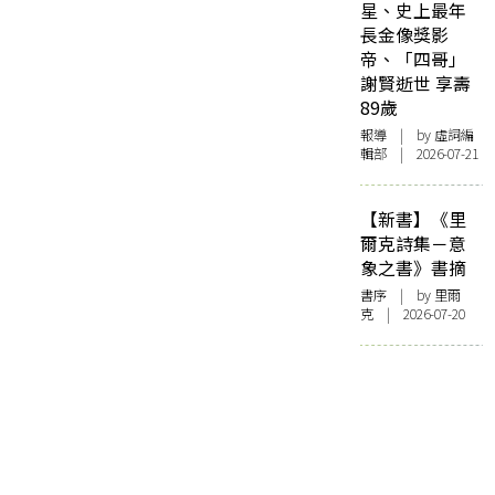
星、史上最年
長金像獎影
帝、「四哥」
謝賢逝世 享壽
89歲
報導
| by 虛詞編
輯部 | 2026-07-21
【新書】《里
爾克詩集－意
象之書》書摘
書序
| by 里爾
克 | 2026-07-20