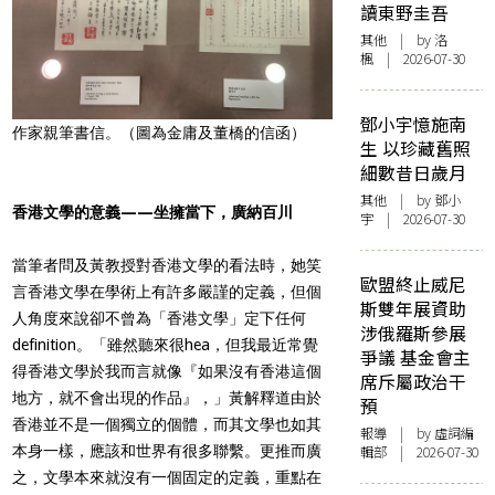
讀東野圭吾
其他
| by
洛
楓
| 2026-07-30
鄧小宇憶施南
作家親筆書信。（圖為金庸及董橋的信函）
生 以珍藏舊照
細數昔日歲月
其他
| by 鄧小
香港文學的意義——坐擁當下，廣納百川
宇 | 2026-07-30
當筆者問及黃教授對香港文學的看法時，她笑
歐盟終止威尼
言香港文學在學術上有許多嚴謹的定義，但個
斯雙年展資助
人角度來說卻不曾為「香港文學」定下任何
涉俄羅斯參展
definition。「雖然聽來很hea，但我最近常覺
爭議 基金會主
得香港文學於我而言就像『如果沒有香港這個
席斥屬政治干
地方，就不會出現的作品』，」黃解釋道由於
預
香港並不是一個獨立的個體，而其文學也如其
報導
| by 虛詞編
本身一樣，應該和世界有很多聯繫。更推而廣
輯部 | 2026-07-30
之，文學本來就沒有一個固定的定義，重點在