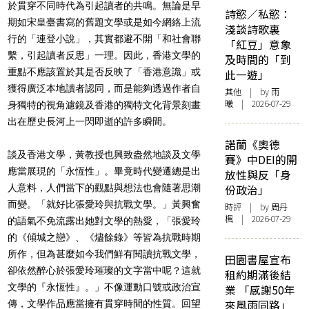
於貫穿不同時代為引起讀者的共鳴。無論是早
詩慾／私慾：
期如宋皇臺書寫的舊題文學或是如今網絡上流
淺談詩歌裏
行的「連登小說」，其實都避不開「和社會聯
「紅豆」意象
繫，引起讀者反思」一理。因此，香港文學的
及時間的「到
重點不應該置於其是否反映了「香港意識」或
此一遊」
獲得廣泛本地讀者認同，而是能夠透過作者自
其他
| by 雨
曦 | 2026-07-29
身獨特的視角濾鏡及香港的獨特文化背景刻畫
出在歷史長河上一閃即逝的許多瞬間。
諾蘭《奧德
談及香港文學，黃教授也興致盎然地談及文學
賽》中DEI的開
應當展現的「永恆性」。畢竟時代變遷總是出
放性與反「身
人意料，人們當下的觀點與想法也會隨著思潮
份政治」
而變。「就好比張愛玲與抗戰文學。」黃興奮
時評
| by
周丹
楓
| 2026-07-29
的語氣不免流露出她對文學的熱愛，「張愛玲
的《傾城之戀》、《燼餘錄》等皆為抗戰時期
所作，但為甚麼如今我們鮮有閱讀抗戰文學，
田園書屋宣布
卻依然醉心於張愛玲璀璨的文字當中呢？這就
租約期滿後結
文學的『永恆性』。」不像運動口號或政治宣
業 「感謝50年
來風雨同路」
傳，文學作品應當擁有貫穿時間的性質。回望