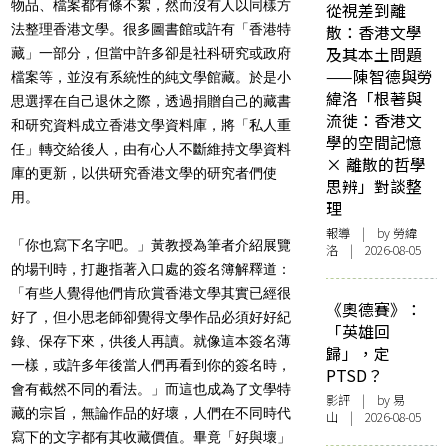
物品、檔案都有條不絮，然而沒有人以同樣方
從視差到離
法整理香港文學。很多圖書館或許有「香港特
散：香港文學
及其本土問題
藏」一部分，但當中許多卻是社科研究或政府
——陳智德與勞
檔案等，並沒有系統性的純文學館藏。於是小
緯洛「根著與
思選擇在自己退休之際，透過捐贈自己的藏書
流徙：香港文
和研究資料成立香港文學資料庫，將「私人重
學的空間記憶
任」轉交給後人，由有心人不斷維持文學資料
× 離散的哲學
庫的更新，以供研究香港文學的研究者們使
思辨」對談整
用。
理
報導
| by 勞緯
「你也寫下名字吧。」黃教授為筆者介紹展覽
洛 | 2026-08-05
的場刊時，打趣指著入口處的簽名簿解釋道：
「有些人覺得他們肯欣賞香港文學其實已經很
《奧德賽》：
好了，但小思老師卻覺得文學作品必須好好紀
「英雄回
錄、保存下來，供後人再讀。就像這本簽名薄
歸」，定
一樣，或許多年後當人們再看到你的簽名時，
PTSD？
會有截然不同的看法。」而這也成為了文學特
影評
| by 易
藏的宗旨，無論作品的好壞，人們在不同時代
山 | 2026-08-05
寫下的文字都有其收藏價值。畢竟「好與壞」