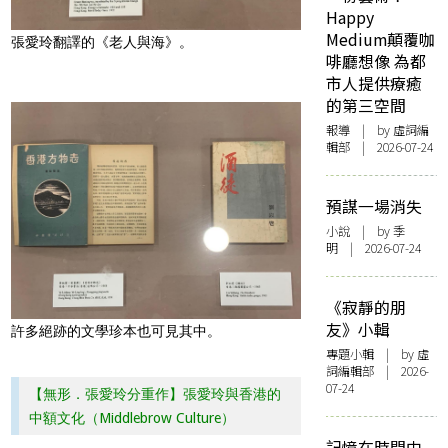
Happy
Medium顛覆咖
張愛玲翻譯的《老人與海》。
啡廳想像 為都
市人提供療癒
的第三空間
報導
| by 虛詞編
輯部 | 2026-07-24
預謀一場消失
小說
| by 季
明 | 2026-07-24
《寂靜的朋
友》小輯
許多絕跡的文學珍本也可見其中。
專題小輯
| by 虛
詞編輯部 | 2026-
07-24
【無形．張愛玲分重作】張愛玲與香港的
中額文化（Middlebrow Culture）
記憶在時間中