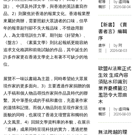
報導
| by 虛詞編
說）、中譯及外譯文學，與香港的英語書寫作
輯部 | 2026-08-04
品。2）則聚焦於香港的報業文化。香港報業歷
來屬於商辦，需要照顧大眾讀者的口味，但早
【新書】《賣
年的報章副刊卻不失大報品味，不惜啟用新
書者言》編輯
人，為文壇培訓生力軍。期刊如《好望角》、
序
《盤古》、《素葉文學》則比起報紙更能容納
書序
| by 阿
追求文化格調和前衛試驗的作品，其中誕生的
豆 | 2026-08-03
許多作家更在香港文學史上有著不可缺少的地
位。
歐盟AI法案正式
生效 生成內容
展覽不一味以書籍為主題，同時希望給大眾展
須貼水印識別
現作家的更多面向。3）主要透過作家捐贈的個
業界憂標籤氾
人手稿和個人物品尋找作家與作品及時代的聯
濫恐令大眾麻
繫。其中筆墨化成的手稿和書信，充盈著作家
木
的溫情和記憶。而個人物品則在呈現作家生活
報導
| by 虛詞編
輯部 | 2026-08-03
面貌的同時，也展現了香港文壇豐富和獨特的
人文風景。4）回歸文學資料庫的本貌，在展示
「造磚」成果同時呈現科技的實力，透過把整
無法跨越的理