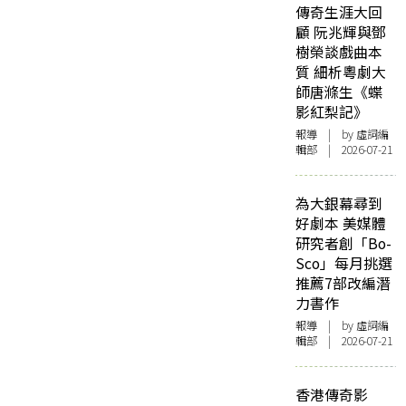
傳奇生涯大回
顧 阮兆輝與鄧
樹榮談戲曲本
質 細析粵劇大
師唐滌生《蝶
影紅梨記》
報導
| by 虛詞編
輯部 | 2026-07-21
為大銀幕尋到
好劇本 美媒體
研究者創「Bo-
Sco」每月挑選
推薦7部改編潛
力書作
報導
| by 虛詞編
輯部 | 2026-07-21
香港傳奇影