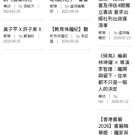
書及停送4間獨
香港三毫子小說研
與命子——董啟章
專訪
| by 鄧皓天 |
報導
| by 虛詞編輯
2023-01-25
部 | 2022-06-24
立書店 要求出
究》編者葉倬瑋、
給黃念欣的〈銀婚
版社列出貨運
李卓賢——香江東
紀念詩〉
清單
去浪淘盡：談昔日
黃子平 X 許子東 X
【教育侏羅紀】聽
香港的「三毫子」
報導
| by 虛詞編
沈雙 X 黃念欣︰在
老師的話──記小
報導
| by 嚴瀚欽 |
教育侏羅紀
| by
李紹
輯部 | 2026-07-23
現象
2019-06-25
基
| 2019-05-28
地因緣研討會之
思老師
「小說香港」紀錄
《候鳥》編劇
林坤燿 × 導演
李智達：離開
與留下，從來
都不只是一個
人的決定
專訪
| by
Hei | 2026-07-22
【香港書展
2026】書展精
華遊 ：羅家英