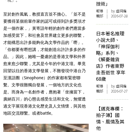
技術」
報導
| by 虛詞編
至於創作風氣，教授直言並不擔心。「並不是
輯部 | 2026-07-28
要獲得某個前輩作家的認可或得到許多獎項才
是一個作家，」黃寄語年輕的創作者們應當多
日本著名推理
加感受當下，和社會及世界建立更多的聯繫，
小說大師、
才能構思出許多能夠化為文學作品的「嘢」。
「神探伽利
「你都要有嘢想講，才能創造出許許多多的作
略」系列、
品。」因此，她唯一憂慮的是香港文學和外界
《解憂雜貨
愈來愈少聯繫，尤其是今年的中港文壇。畢竟
店》作者東野
回望以往的香港文學發展，不難發現中港台乃
圭吾逝世 享年
至漢語圈（Sinophone）的作家都有緊密聯
68歲
繫。文學很難獨自發展，一個地方的文化也
報導
| by 虛詞編
輯部 | 2026-07-27
是。而身為一名創作者，應抱著「坐擁當下，
廣納百川」的心態去感受生活和文化，無懼透
過文字展現香港文化歷史及人文情懷，與其他
【邁克專欄：
地區交流聯繫。或者battle。
拍子簿】國
情、風情及其
他