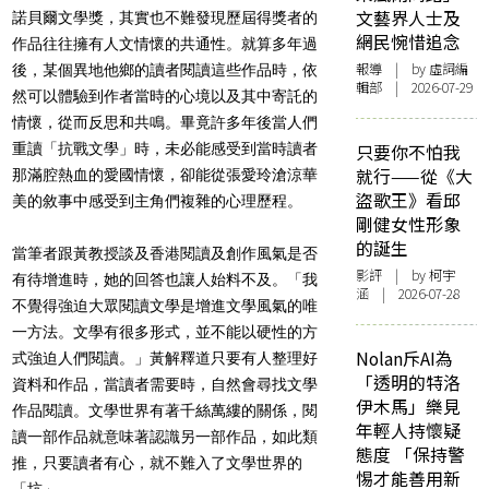
文藝界人士及
諾貝爾文學獎，其實也不難發現歷屆得獎者的
網民惋惜追念
作品往往擁有人文情懷的共通性。就算多年過
報導
| by 虛詞編
後，某個異地他鄉的讀者閱讀這些作品時，依
輯部 | 2026-07-29
然可以體驗到作者當時的心境以及其中寄託的
情懷，從而反思和共鳴。畢竟許多年後當人們
重讀「抗戰文學」時，未必能感受到當時讀者
只要你不怕我
就行——從《大
那滿腔熱血的愛國情懷，卻能從張愛玲滄涼華
盜歌王》看邱
美的敘事中感受到主角們複雜的心理歷程。
剛健女性形象
的誕生
當筆者跟黃教授談及香港閱讀及創作風氣是否
影評
| by 柯宇
有待增進時，她的回答也讓人始料不及。「我
涵 | 2026-07-28
不覺得強迫大眾閱讀文學是增進文學風氣的唯
一方法。文學有很多形式，並不能以硬性的方
Nolan斥AI為
式強迫人們閱讀。」黃解釋道只要有人整理好
「透明的特洛
資料和作品，當讀者需要時，自然會尋找文學
伊木馬」樂見
作品閱讀。文學世界有著千絲萬縷的關係，閱
年輕人持懷疑
讀一部作品就意味著認識另一部作品，如此類
態度 「保持警
推，只要讀者有心，就不難入了文學世界的
惕才能善用新
「坑」。