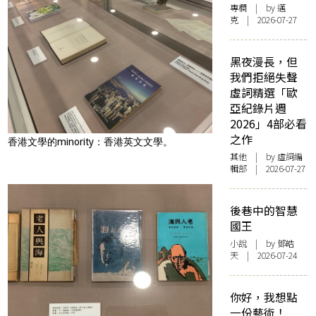
專欄
| by
邁
克
| 2026-07-27
黑夜漫長，但
我們拒絕失聲
虛詞精選「歐
亞紀錄片週
2026」4部必看
之作
香港文學的minority：香港英文文學。
其他
| by 虛詞編
輯部 | 2026-07-27
後巷中的智慧
國王
小說
| by 鄧皓
天 | 2026-07-24
你好，我想點
一份藝術！