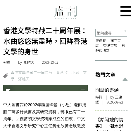
香港文學特藏二十周年展：
水曲悠悠無盡時，回眸香港
奧德賽
獨立書
店
香港書展
寂
文學的身世
靜的朋友
報導
| by 鄧皓天 | 2022-10-17
香港文學特藏二十周年展
黃念欣
小思
文
熱門文章
學
鄧皓天
閱讀的盡頭
時評
| by 王建
鏗 | 2026-07-22
中大圖書館於2002年獲盧瑋鑾（小思）老師捐
贈二萬多冊藏書及其研究資料，轉眼已有二十
《給阿嬤的情
周年。回顧當初文學資料庫成立的初衷，中文
書》：潮水退
大學香港文學研究中心主任黃念欣黃念欣教授