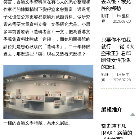
去以後，被允
笑言，香港文學資料庫在有心人的悉心整理和
許的鄉愁
作家們的慷慨捐贈下變得愈來愈豐富，透過電
影評
| by 盤柳
子化也使公眾更容易接觸到藏館資料。做研究
儂 | 2026-07-23
素來需要大量資料支撐，文學研究尤是。小思
多年前曾發表〈造磚者言〉一文，把為香港文
只要你不怕我
學蒐集資料比喻成「造磚」，而她和圖書館的
就行——從《大
諸位則是忠心耿耿的「造磚者」。二十年轉眼
盜歌王》看邱
過去，那麼這些「磚」現在又造得怎麼樣？
剛健女性形象
的誕生
影評
| by 柯宇
涵 | 2026-07-28
編輯推介
一樓的香港文學特藏，為永久展區。
當史詩下凡
IMAX：路蘭的