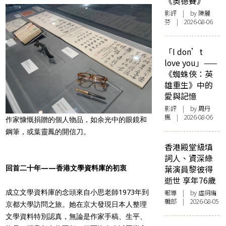
《奧德賽》
影評
| by 陳麗
芬 | 2026-08-06
「I don’t
love you」——
《蜘蛛俠：英
雄重生》中的
愛與記憶
影評
| by
周丹
楓
| 2026-08-06
作家慷慨捐贈的個人物品，如余光中的眼鏡和
鋼筆，或葉靈鳳的開信刀。
香港殿堂級填
詞人、資深綠
葉演員黎彼得
回首二十年——香港文學資料庫的初衷
逝世 享年76歲
成立文學資料庫的念頭來自小思老師1973年到
報導
| by 虛詞編
輯部 | 2026-08-05
京都大學訪問之旅。她在京大發現日本人整理
文學資料特別認真，無論是作家手稿、生平、