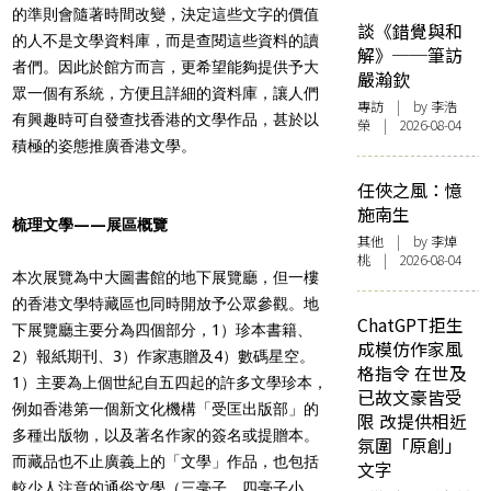
的準則會隨著時間改變，決定這些文字的價值
談《錯覺與和
的人不是文學資料庫，而是查閱這些資料的讀
解》──筆訪
者們。因此於館方而言，更希望能夠提供予大
嚴瀚欽
眾一個有系統，方便且詳細的資料庫，讓人們
專訪
| by 李浩
有興趣時可自發查找香港的文學作品，甚於以
榮 | 2026-08-04
積極的姿態推廣香港文學。
任俠之風：憶
施南生
梳理文學——展區概覽
其他
| by 李焯
桃 | 2026-08-04
本次展覽為中大圖書館的地下展覽廳，但一樓
的香港文學特藏區也同時開放予公眾參觀。地
ChatGPT拒生
下展覽廳主要分為四個部分，1）珍本書籍、
成模仿作家風
2）報紙期刊、3）作家惠贈及4）數碼星空。
格指令 在世及
1）主要為上個世紀自五四起的許多文學珍本，
已故文豪皆受
例如香港第一個新文化機構「受匡出版部」的
限 改提供相近
多種出版物，以及著名作家的簽名或提贈本。
氛圍「原創」
而藏品也不止廣義上的「文學」作品，也包括
文字
較少人注意的通俗文學（三毫子、四毫子小