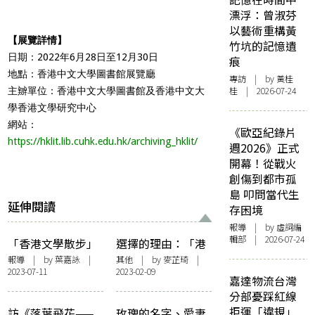
漂浮：曾淑芬
以藝術重構黃
【展覽詳情】
竹坑的記憶遺
日期：2022年6月28日至12月30日
痕
地點：香港中文大學圖書館展覽廳
專訪
| by 黃桂
桂 | 2026-07-24
主辧單位：香港中文大學圖書館及香港中文大
學香港文學研究中心
網站：
《歐亞紀錄片
https://hklit.lib.cuhk.edu.hk/archiving_hklit/
週2026》正式
開幕！從戰火
創傷到都市孤
島 叩問當代生
延伸閱讀
存困境
報導
| by 虛詞編
輯部 | 2026-07-24
「香港文學散步」
選擇的理由：「港
計劃——十年・圓
文存檔——香港中
報導
| by
葉嘉詠
|
其他
| by
麥芷琦
|
2023-07-11
2023-02-09
滿
文大學圖書館香港
嘉達物流台灣
文學特藏二十周年
分部憂踩紅線
展」觀後感
拒運「違規」
訪《落葉飛花——
玫瑰的名字、愛妻