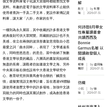
個文學資料庫電子化讓大眾隨時都能查找文學
解
資料。有趣的是電子版的文學資料庫不止能供
散文
| by 彭慧
瑜 | 2026-07-31
使用者查詢一手及二手文本，更設作家傳記資
料庫，讓大家「八卦」作家的生平。
何詩蓓8月舉女
一樓則為永久展區，其中收藏的許多香港文學
性專屬讀書會
經典復刻可供大眾閱覽。而藏館的設計也不失
共讀西西及
美感，坐立在兩側的波浪形書架意境取自小思
Bonnie
最愛之詞「曲水回眸」，表現了「文學遙遠長
Garmus名著 以
閱讀啟發個人
久，同時悠悠忽忽」的意念。當中收納了無數
成長
香港文學珍貴的藏品，六層高的書架宛如綿延
報導
| by 虛詞編
無盡的長廊，讓觀者彷如遨遊文學之海。另外
輯部 | 2026-07-31
中央展示板右側也設有中大香港文學研究中
心、教育研究所與賽馬會等合辦的「觸景生
情」虛擬實境語文教學計畫，旨在透過VR體驗
仿織
讓使用者遊歷文學中的許多場地，加強中文讀
小說
| by 悇
愉 | 2026-07-31
寫能力的同時也讓其嘗試創作，成為創造香港
文學的一份子。
杭州流浪漢入