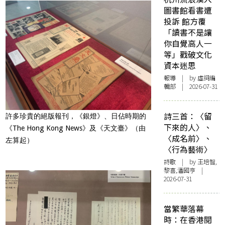
圖書館看書遭
投訴 館方覆
「讀書不是讓
你自覺高人一
等」戳破文化
資本迷思
報導
| by 虛詞編
輯部 | 2026-07-31
詩三首：〈留
許多珍貴的絕版報刊，《銀燈》、日佔時期的
下來的人〉、
《The Hong Kong News》及《天文臺》（由
〈成名前〉、
左算起）
〈行為藝術〉
詩歌
| by 王培智,
黎喜,潘國亨 |
2026-07-31
當繁華落幕
時：在香港閱