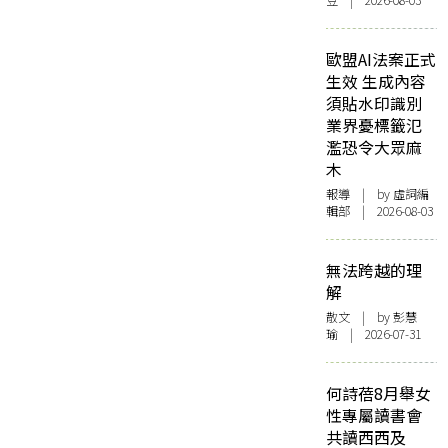
豆 | 2026-08-03
歐盟AI法案正式
生效 生成內容
須貼水印識別
業界憂標籤氾
濫恐令大眾麻
木
報導
| by 虛詞編
輯部 | 2026-08-03
無法跨越的理
解
散文
| by 彭慧
瑜 | 2026-07-31
何詩蓓8月舉女
性專屬讀書會
共讀西西及