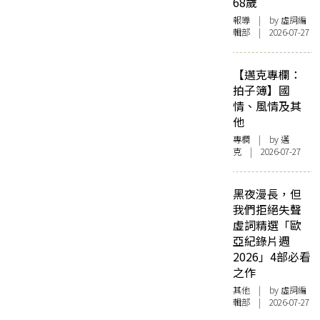
68歲
報導
| by 虛詞編
輯部 | 2026-07-27
【邁克專欄：
拍子簿】國
情、風情及其
他
專欄
| by
邁
克
| 2026-07-27
黑夜漫長，但
我們拒絕失聲
虛詞精選「歐
亞紀錄片週
2026」4部必看
之作
其他
| by 虛詞編
輯部 | 2026-07-27