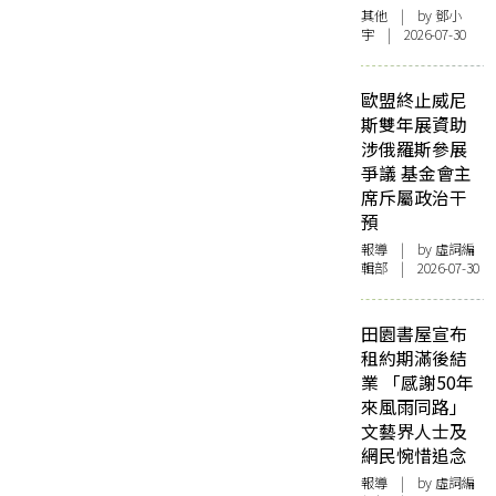
其他
| by 鄧小
宇 | 2026-07-30
歐盟終止威尼
斯雙年展資助
涉俄羅斯參展
爭議 基金會主
席斥屬政治干
預
報導
| by 虛詞編
輯部 | 2026-07-30
田園書屋宣布
租約期滿後結
業 「感謝50年
來風雨同路」
文藝界人士及
網民惋惜追念
報導
| by 虛詞編