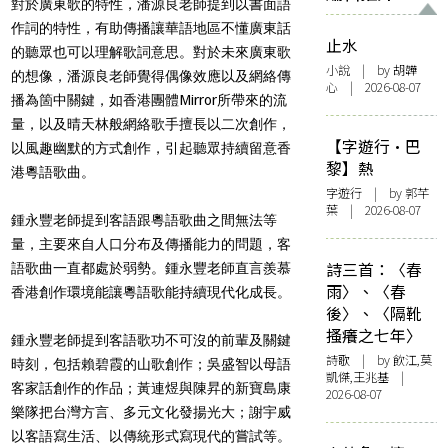
對於廣東歌的特性，潘源良老師提到以書面語
作詞的特性，有助傳播讓華語地區不懂廣東話
止水
的聽眾也可以理解歌詞意思。對於未來廣東歌
小說
| by 胡韡
的想像，潘源良老師覺得偶像效應以及網絡傳
心 | 2026-08-07
播為箇中關鍵，如香港團體Mirror所帶來的流
量，以及晴天林般網絡歌手擅長以二次創作，
【字遊行·巴
以風趣幽默的方式創作，引起聽眾持續留意香
黎】熱
港粵語歌曲。
字遊行
| by 郭芊
葉 | 2026-08-07
鍾永豐老師提到客語跟粵語歌曲之間無法等
量，主要來自人口分布及傳播能力的問題，客
詩三首：〈春
語歌曲一直都處於弱勢。鍾永豐老師直言羨慕
雨〉、〈春
香港創作環境能讓粵語歌能持續現代化成長。
後〉、〈隔靴
搔癢之七年〉
鍾永豐老師提到客語歌功不可沒的前輩及關鍵
詩歌
| by 飲江,莫
時刻，包括賴碧霞的山歌創作；吳盛智以母語
凱傑,王兆基 |
客家話創作的作品；黃連煜與陳昇的新寶島康
2026-08-07
樂隊把台灣方言、多元文化發揚光大；謝宇威
以客語寫生活、以傳統形式寫現代的嘗試等。