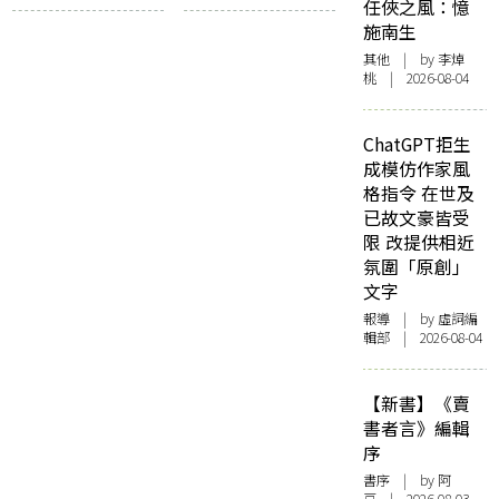
任俠之風：憶
誌記》
良香港誌記》：拋
施南生
磚引玉，見證時代
其他
| by 李焯
桃 | 2026-08-04
ChatGPT拒生
成模仿作家風
格指令 在世及
已故文豪皆受
限 改提供相近
氛圍「原創」
文字
報導
| by 虛詞編
輯部 | 2026-08-04
【新書】《賣
書者言》編輯
序
書序
| by 阿