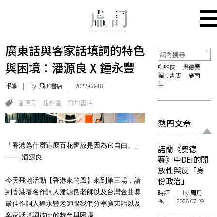
廣東話與客家話填詞的特色
與困境：潘源良 X 鍾永豐
蜘蛛俠
奧德賽
獨立書店
施南
生
報導
| by 飛地書店 | 2022-08-18
潘源良
鍾永豐
飛地書店
熱門文章
「香港為什麼這麼百花齊放是因為它自由。」
諾蘭《奧德
—— 潘源良
賽》中DEI的開
放性與反「身
份政治」
今天飛地活動【香港來的風】來到第三場，請
到香港著名作詞人潘源良老師以及台灣金曲獎
時評
| by
周丹
楓
| 2026-07-29
最佳作詞人鍾永豐老師跟我們分享廣東話以及
客家話填詞彼此的特色與困境。