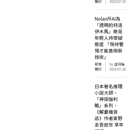
輯部 | 2026-07-29
Nolan斥AI為
「透明的特洛
伊木馬」樂見
年輕人持懷疑
態度 「保持警
惕才能善用新
技術」
報導
| by 虛詞編
輯部 | 2026-07-28
日本著名推理
小說大師、
「神探伽利
略」系列、
《解憂雜貨
店》作者東野
圭吾逝世 享年