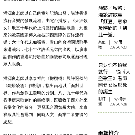
詩慾／私慾：
潘源良老師以自己的童年記憶出發，講述香港
淺談詩歌裏
「紅豆」意象
流行音樂的發展流程。由電台播放，《天涯歌
及時間的「到
女》般三十年代於上海盛行的國語歌曲，到後
此一遊」
來的歐美國家傳入如披頭四樂隊的西洋流行
其他
| by 雨
樂；六十年代末如張帝、青山的台灣國語歌手
曦 | 2026-07-29
來港演出，七十年代許氏兄弟的出現，以廣東
話創作的香港流行歌曲如雨後春筍般逐漸出現
眾人眼前。
只要你不怕我
就行——從《大
盜歌王》看邱
潘源良老師以李泰祥的《橄欖樹》與許冠傑的
剛健女性形象
《鐵塔凌雲》作對讀，指出兩地以「面對世
的誕生
界」作為創作主題時的分別。八、九十年代為
影評
| by 柯宇
香港廣東歌創作的顛峰期，既吸收了西方外來
涵 | 2026-07-28
音樂文化的養分，更發現台灣如羅大佑、李泰
祥般具社會批判，同時人文、商業二者兼得的
思想。
編輯推介