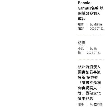
Bonnie
Garmus名著 以
閱讀啟發個人
成長
報導
| by 虛詞編
輯部 | 2026-07-31
仿織
小說
| by 悇
愉 | 2026-07-31
杭州流浪漢入
圖書館看書遭
投訴 館方覆
「讀書不是讓
你自覺高人一
等」戳破文化
資本迷思
報導
| by 虛詞編