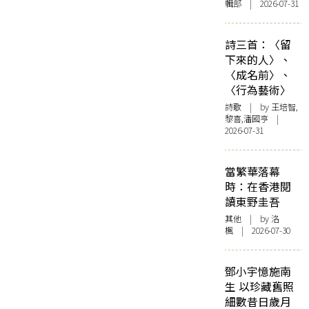
輯部 | 2026-07-31
詩三首：〈留
下來的人〉、
〈成名前〉、
〈行為藝術〉
詩歌
| by 王培智,
黎喜,潘國亨 |
2026-07-31
當繁華落幕
時：在香港閱
讀東野圭吾
其他
| by
洛
楓
| 2026-07-30
鄧小宇憶施南
生 以珍藏舊照
細數昔日歲月