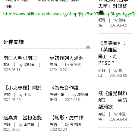
思辨」對談整
LINK：
理
http://www.hkliteraturehouse.org/shop/jlrpk5sn97k3tesp3hgwtkgye
報導
| by 勞緯
洛 | 2026-08-05
延伸閱讀
《奧德賽》：
「英雄回
歸」，定
崩口人唔忌崩口
專訪作詞人潘源
PTSD？
碗：「理論香港廣
良：我不懷舊，只
其他
| by 梁明暉 |
專訪
| by 張詠然 |
2025-03-11
2022-10-27
東話研討會2024」
向前看，人生下半
影評
| by 易
山 | 2026-08-05
後記
場在台回望香港，
繼續探索創作空間
【小克專欄】關於
《為光音作證——
談《錯覺與和
填詞的100件事
潘源良香港誌記》
專欄
| by
小克
|
專題小輯
| by 虛詞編
解》──筆訪
2022-09-26
輯部 | 2022-04-01
（六）
小輯
嚴瀚欽
專訪
| by 李浩
這真實 當初怎能
【無形・虎中作
榮 | 2026-08-04
預告——《為光音
樂】訪余家強《為
書評
| by 王樂儀 |
專訪
| by
黃思朗
|
2022-02-23
2022-02-23
作證：潘源良香港
光音作證——潘源