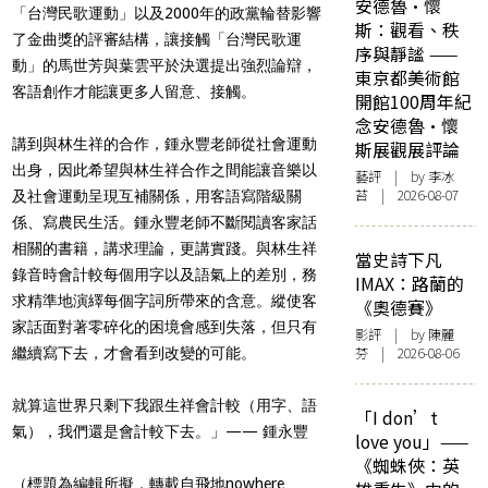
安德魯·懷
「台灣民歌運動」以及2000年的政黨輪替影響
斯：觀看、秩
了金曲獎的評審結構，讓接觸「台灣民歌運
序與靜謐 ——
動」的馬世芳與葉雲平於決選提出強烈論辯，
東京都美術館
客語創作才能讓更多人留意、接觸。
開館100周年紀
念安德魯·懷
講到與林生祥的合作，鍾永豐老師從社會運動
斯展觀展評論
出身，因此希望與林生祥合作之間能讓音樂以
藝評
| by 李冰
苔 | 2026-08-07
及社會運動呈現互補關係，用客語寫階級關
係、寫農民生活。鍾永豐老師不斷閱讀客家話
相關的書籍，講求理論，更講實踐。與林生祥
當史詩下凡
錄音時會計較每個用字以及語氣上的差別，務
IMAX：路蘭的
求精準地演繹每個字詞所帶來的含意。縱使客
《奧德賽》
家話面對著零碎化的困境會感到失落，但只有
影評
| by 陳麗
芬 | 2026-08-06
繼續寫下去，才會看到改變的可能。
就算這世界只剩下我跟生祥會計較（用字、語
「I don’t
氣），我們還是會計較下去。」—— 鍾永豐
love you」——
《蜘蛛俠：英
（標題為編輯所擬，轉載自飛地nowhere