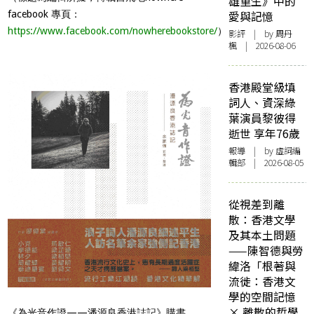
雄重生》中的
facebook 專頁：
愛與記憶
https://www.facebook.com/nowherebookstore/
）
影評
| by
周丹
楓
| 2026-08-06
香港殿堂級填
詞人、資深綠
葉演員黎彼得
逝世 享年76歲
報導
| by 虛詞編
輯部 | 2026-08-05
從視差到離
散：香港文學
及其本土問題
——陳智德與勞
緯洛「根著與
流徙：香港文
學的空間記憶
× 離散的哲學
《為光音作證——潘源良香港誌記》購書