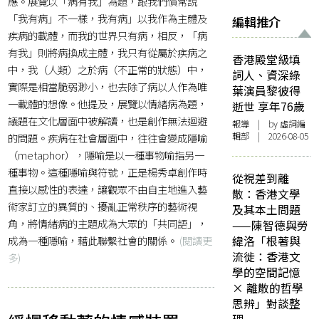
應。展覽以「病有我」為題，跟我們慣常說
「我有病」不一樣，我有病」以我作為主體及
編輯推介
疾病的載體，而我的世界只有病，相反，「病
有我」則將病換成主體，我只有從屬於疾病之
香港殿堂級填
中，我（人類）之於病（不正常的狀態）中，
詞人、資深綠
實際是相當脆弱渺小，也去除了病以人作為唯
葉演員黎彼得
一載體的想像。他提及，展覽以情緒病為題，
逝世 享年76歲
議題在文化層面中被解讀，也是創作無法迴避
報導
| by 虛詞編
輯部 | 2026-08-05
的問題。疾病在社會層面中，往往會變成隱喻
（metaphor），隱喻是以一種事物喻指另一
種事物。這種隱喻與符號，正是楊秀卓創作時
從視差到離
直接以感性的表達，讓觀眾不由自主地進入藝
散：香港文學
術家訂立的異質的、擾亂正常秩序的藝術視
及其本土問題
角，將情緒病的主題成為大眾的「共同語」，
——陳智德與勞
成為一種隱喻，藉此聯繫社會的關係。
(閱讀更
緯洛「根著與
流徙：香港文
多)
學的空間記憶
× 離散的哲學
思辨」對談整