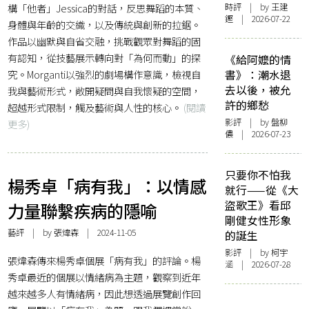
構「他者」Jessica的對話，反思舞蹈的本質、
時評
| by 王建
鏗 | 2026-07-22
身體與年齡的交織，以及傳統與創新的拉鋸。
作品以幽默與自省交融，挑戰觀眾對舞蹈的固
有認知，從技藝展示轉向對「為何而動」的探
《給阿嬤的情
究。Morganti以強烈的劇場構作意識，檢視自
書》：潮水退
去以後，被允
我與藝術形式，敞開疑問與自我懷疑的空間，
許的鄉愁
超越形式限制，觸及藝術與人性的核心。
(閱讀
影評
| by 盤柳
更多)
儂 | 2026-07-23
只要你不怕我
楊秀卓「病有我」：以情感
就行——從《大
盜歌王》看邱
力量聯繫疾病的隱喻
剛健女性形象
藝評
| by
張煒森
| 2024-11-05
的誕生
影評
| by 柯宇
張煒森傳來楊秀卓個展「病有我」的評論。楊
涵 | 2026-07-28
秀卓最近的個展以情緒病為主題，觀察到近年
越來越多人有情緒病，因此想透過展覽創作回