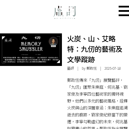
火炭、山、艾略
特：九仞的藝術及
文學蹤跡
藝評
| by
鄭政恆
| 2025-07-18
鄭政恆傳來「九仞」展覽藝評，
「九仞」匯聚朱樂庭、何兆基、劉
家俊及李寧四位藝術家的獨特視
野。他們以多元的藝術風格，詮釋
火炭與山的深層意涵：朱樂庭追溯
逝去的痕跡，劉家俊紀錄當下的變
遷，李寧勾勒虛幻的未來，何兆基
則窮盡山的哲思。鄭政恆指出展覽