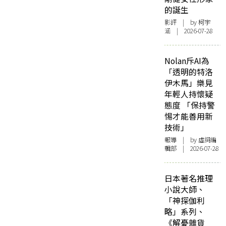
的誕生
影評
| by 柯宇
涵 | 2026-07-28
Nolan斥AI為
「透明的特洛
伊木馬」樂見
年輕人持懷疑
態度 「保持警
惕才能善用新
技術」
報導
| by 虛詞編
輯部 | 2026-07-28
日本著名推理
小說大師、
「神探伽利
略」系列、
《解憂雜貨