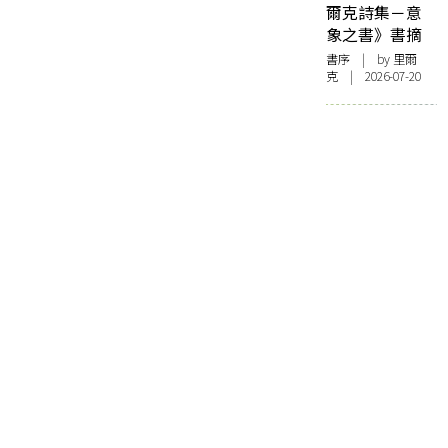
爾克詩集－意
象之書》書摘
書序
| by 里爾
克 | 2026-07-20