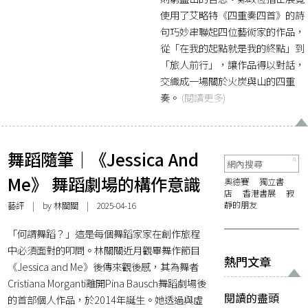
使用了艾略特《四重奏四首》的詩
句巧妙串聯起四位藝術家的作品，
從「在我的起點就是我的終點」到
「旅人前行」，讓作品得以對話，
交織成一場關於火炭與山的四重
奏。
(閱讀更多)
舞蹈隨筆｜《Jessica And
Me》 舞蹈劇場的構作意識
奧德賽
獨立書
店
香港書展
寂
靜的朋友
藝評
| by
林關關
| 2025-04-16
「何謂舞蹈？」這是每個舞蹈家家在創作旅程
中必須面對的叩問。林關關近月觀畢舞作節目
熱門文章
《Jessica and Me》後傳來觀後感，其為舞者
Cristiana Morganti離開Pina Bausch舞蹈劇場後
閱讀的盡頭
的首部個人作品，於2014年誕生。她透過與虛