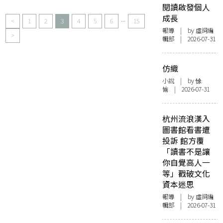
閱讀啟發個人
成長
...
<
1
2
3
4
5
6
15
報導
| by 虛詞編
>
輯部 | 2026-07-31
仿織
小說
| by 悇
愉 | 2026-07-31
杭州流浪漢入
圖書館看書遭
投訴 館方覆
「讀書不是讓
你自覺高人一
等」戳破文化
資本迷思
報導
| by 虛詞編
輯部 | 2026-07-31