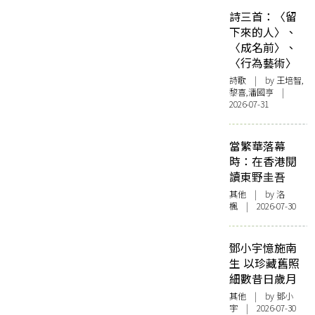
詩三首：〈留
下來的人〉、
〈成名前〉、
〈行為藝術〉
詩歌
| by 王培智,
黎喜,潘國亨 |
2026-07-31
當繁華落幕
時：在香港閱
讀東野圭吾
其他
| by
洛
楓
| 2026-07-30
鄧小宇憶施南
生 以珍藏舊照
細數昔日歲月
其他
| by 鄧小
宇 | 2026-07-30