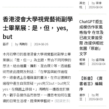
其他
| by 李焯
桃 | 2026-08-04
香港浸會大學視覺藝術副學
ChatGPT拒生
士畢業展：是，但， yes,
成模仿作家風
格指令 在世及
but
已故文豪皆受
限 改提供相近
藝評
| by
馮曉彤
| 2024-08-26
氛圍「原創」
文字
本月初舉行的香港浸會大學視覺藝術副學士畢
業展以「是，但…」為主題，聚合不同同學的
報導
| by 虛詞編
輯部 | 2026-08-04
想法，結合繪畫、攝影、混合媒介等，透過藝
術而彼此提問及對話：「在學習與創作過程
中，總會遇上各種雞蛋的畫法，在作出選擇的
【新書】《賣
過程中產生自我懷疑，yes完又but，but完又
書者言》編輯
序
yes，在橢圓上徘徊。」馮曉彤一邊遊走於展
內，觀乎各個作品而發想，一邊思考如何在重
書序
| by 阿
豆 | 2026-08-03
複的日常生活裡，提煉美學藝術。
(閱讀更多)