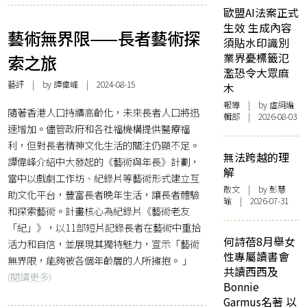
歐盟AI法案正式
生效 生成內容
藝術無界限——長者藝術探
須貼水印識別
業界憂標籤氾
索之旅
濫恐令大眾麻
藝評
| by 譚偉峰 | 2024-08-15
木
報導
| by 虛詞編
隨著香港人口持續高齡化，未來長者人口將迅
輯部 | 2026-08-03
速增加。儘管政府和各社福機構提供醫療福
利，但對長者精神文化生活的關注仍顯不足。
無法跨越的理
譚偉峰介紹中大發起的《藝術與年長》計劃，
解
當中以戲劇工作坊、紀錄片等藝術形式建立互
散文
| by 彭慧
助文化平台，豐富長者晚年生活，讓長者體驗
瑜 | 2026-07-31
和探索藝術。計畫核心為紀錄片《藝術老友
「紀」》，以11部短片記錄長者在藝術中重拾
何詩蓓8月舉女
活力和自信，並展現其獨特魅力，宣示「藝術
性專屬讀書會
無界限，能夠被各個年齡層的人所擁抱。 」
共讀西西及
(閱讀更多)
Bonnie
Garmus名著 以