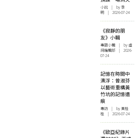
小說
| by 季
明 | 2026-07-24
《寂靜的朋
友》小輯
專題小輯
| by 虛
詞編輯部 | 2026-
07-24
記憶在時間中
漂浮：曾淑芬
以藝術重構黃
竹坑的記憶遺
痕
專訪
| by 黃桂
桂 | 2026-07-24
《歐亞紀錄片