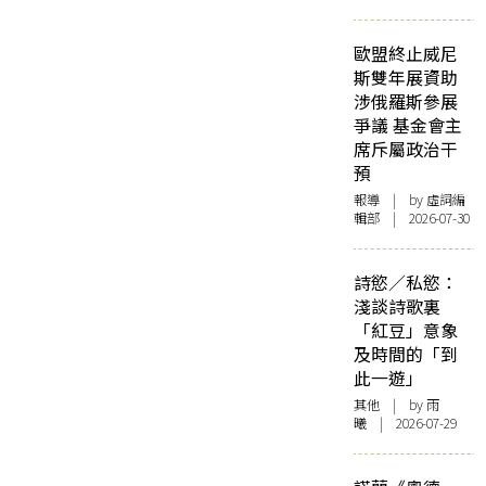
歐盟終止威尼
斯雙年展資助
涉俄羅斯參展
爭議 基金會主
席斥屬政治干
預
報導
| by 虛詞編
輯部 | 2026-07-30
詩慾／私慾：
淺談詩歌裏
「紅豆」意象
及時間的「到
此一遊」
其他
| by 雨
曦 | 2026-07-29