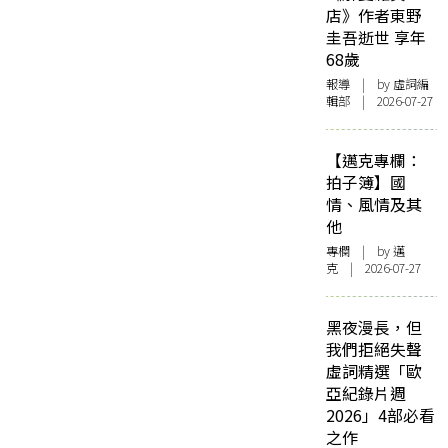
店》作者東野
圭吾逝世 享年
68歲
報導
| by 虛詞編
輯部 | 2026-07-27
【邁克專欄：
拍子簿】國
情、風情及其
他
專欄
| by
邁
克
| 2026-07-27
黑夜漫長，但
我們拒絕失聲
虛詞精選「歐
亞紀錄片週
2026」4部必看
之作