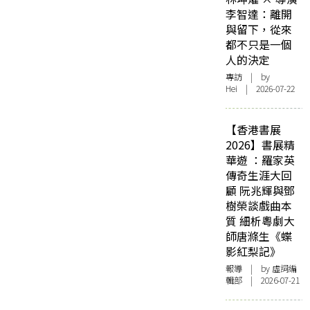
李智達：離開
與留下，從來
都不只是一個
人的決定
專訪
| by
Hei | 2026-07-22
【香港書展
2026】書展精
華遊 ：羅家英
傳奇生涯大回
顧 阮兆輝與鄧
樹榮談戲曲本
質 細析粵劇大
師唐滌生《蝶
影紅梨記》
報導
| by 虛詞編
輯部 | 2026-07-21