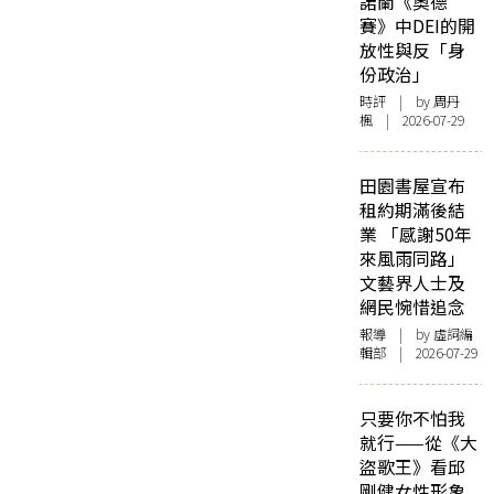
諾蘭《奧德
賽》中DEI的開
放性與反「身
份政治」
時評
| by
周丹
楓
| 2026-07-29
田園書屋宣布
租約期滿後結
業 「感謝50年
來風雨同路」
文藝界人士及
網民惋惜追念
報導
| by 虛詞編
輯部 | 2026-07-29
只要你不怕我
就行——從《大
盜歌王》看邱
剛健女性形象