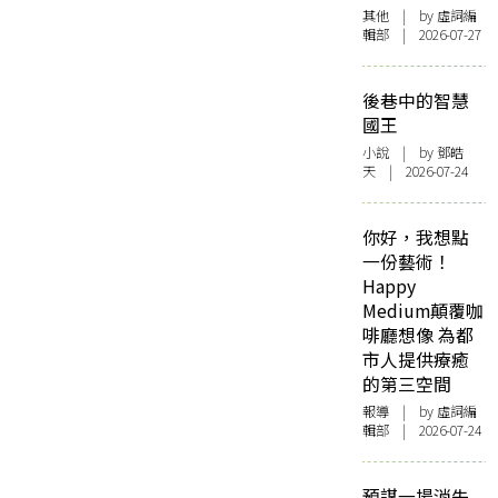
其他
| by 虛詞編
輯部 | 2026-07-27
後巷中的智慧
國王
小說
| by 鄧皓
天 | 2026-07-24
你好，我想點
一份藝術！
Happy
Medium顛覆咖
啡廳想像 為都
市人提供療癒
的第三空間
報導
| by 虛詞編
輯部 | 2026-07-24
預謀一場消失