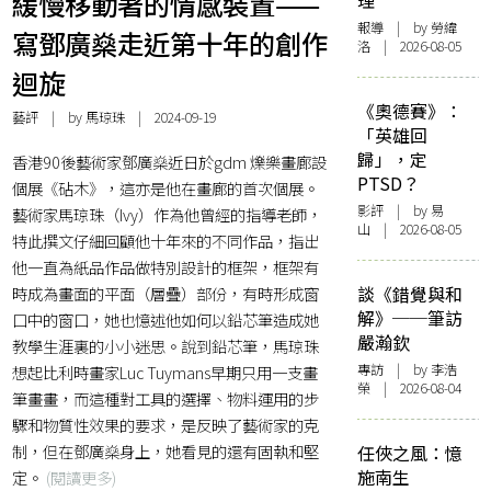
緩慢移動著的情感裝置——
理
報導
| by 勞緯
寫鄧廣燊走近第十年的創作
洛 | 2026-08-05
迴旋
《奧德賽》：
藝評
| by 馬琼珠 | 2024-09-19
「英雄回
歸」，定
香港90後藝術家鄧廣燊近日於gdm 爍樂畫廊設
PTSD？
個展《砧木》，這亦是他在畫廊的首次個展。
影評
| by 易
藝術家馬琼珠（Ivy）作為他曾經的指導老師，
山 | 2026-08-05
特此撰文仔細回顧他十年來的不同作品，指出
他一直為紙品作品做特別設計的框架，框架有
時成為畫面的平面（層疊）部份，有時形成窗
談《錯覺與和
解》──筆訪
口中的窗口，她也憶述他如何以鉛芯筆造成她
嚴瀚欽
教學生涯裏的小小迷思。說到鉛芯筆，馬琼珠
專訪
| by 李浩
想起比利時畫家Luc Tuymans早期只用一支畫
榮 | 2026-08-04
筆畫畫，而這種對工具的選擇、物料運用的步
驟和物質性效果的要求，是反映了藝術家的克
制，但在鄧廣燊身上，她看見的還有固執和堅
任俠之風：憶
施南生
定。
(閱讀更多)