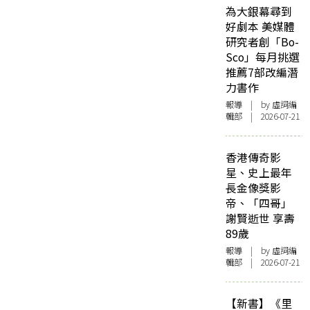
為大銀幕尋到
好劇本 美媒體
研究者創「Bo-
Sco」每月挑選
推薦7部改編潛
力書作
報導
| by 虛詞編
輯部 | 2026-07-21
香港傳奇影
星、史上最年
長金像獎影
帝、「四哥」
謝賢逝世 享壽
89歲
報導
| by 虛詞編
輯部 | 2026-07-21
【新書】《里