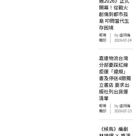
週2026》正式
開幕！從戰火
創傷到都市孤
島 叩問當代生
存困境
報導
| by 虛詞編
輯部 | 2026-07-24
嘉達物流台灣
分部憂踩紅線
拒運「違規」
書及停送4間獨
立書店 要求出
版社列出貨運
清單
報導
| by 虛詞編
輯部 | 2026-07-23
《候鳥》編劇
林坤燿 × 導演