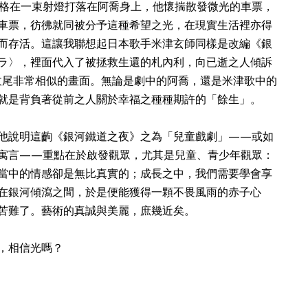
格在一束射燈打落在阿喬身上，他懷揣散發微光的車票，
車票，彷彿就同被分予這種希望之光，在現實生活裡亦得
而存活。這讓我聯想起日本歌手米津玄師同樣是改編《銀
ラ〉，裡面代入了被拯救生還的札內利，向已逝之人傾訴
收尾非常相似的畫面。無論是劇中的阿喬，還是米津歌中的
就是背負著從前之人關於幸福之種種期許的「餘生」。
他說明這齣《銀河鐵道之夜》之為「兒童戲劇」——或如
寓言——重點在於啟發觀眾，尤其是兒童、青少年觀眾：
當中的情感卻是無比真實的；成長之中，我們需要學會享
在銀河傾瀉之間，於是便能獲得一顆不畏風雨的赤子心
苦難了。藝術的真誠與美麗，庶幾近矣。
，相信光嗎？