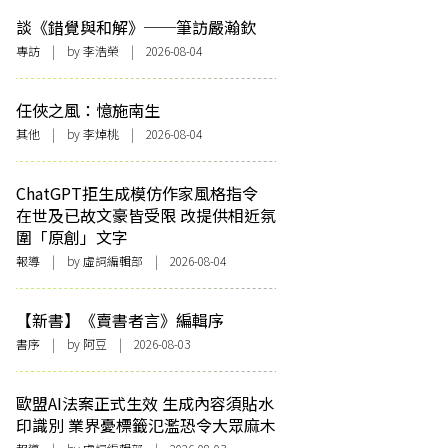
談《錯覺與和解》──筆訪嚴瀚欽
專訪
| by 李浩榮 | 2026-08-04
任俠之風：憶施南生
其他
| by 李焯桃 | 2026-08-04
ChatGPT拒生成模仿作家風格指令
在世及已故文豪皆受限 改提供相近氛
圍「原創」文字
報導
| by 虛詞編輯部 | 2026-08-04
【新書】《賣書者言》編輯序
書序
| by 阿豆 | 2026-08-03
歐盟AI法案正式生效 生成內容須貼水
印識別 業界憂標籤氾濫恐令大眾麻木