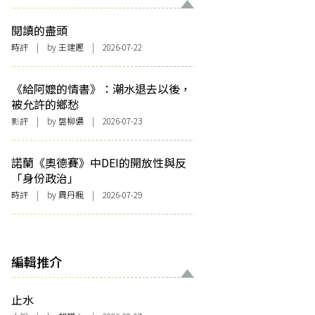
閱讀的盡頭
時評
| by 王建鏗 | 2026-07-22
《給阿嬤的情書》：潮水退去以後，
被允許的鄉愁
影評
| by 盤柳儂 | 2026-07-23
諾蘭《奧德賽》中DEI的開放性與反
「身份政治」
時評
| by
周丹楓
| 2026-07-29
編輯推介
止水