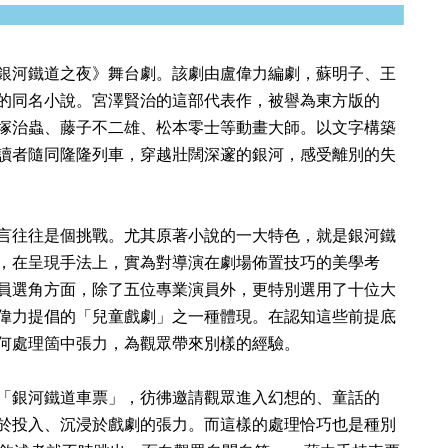
銀河鐵道之夜》舞台劇。該劇由盧偉力編劇，蘇明子、王
的同名小說。宮澤賢治的這部代表作，被譽為東方版的
塚治蟲、藤子不二雄、松本零士等動畫大師。以文字構築
讀者隨同隆隆列車，穿越壯闊深邃的銀河，感受離別的失
言往往是個挑戰。尤其原著小說的一大特色，就是銀河鐵
，在呈現手法上，實為對導演在劇場佈置技巧的美學考
員選角方面，除了五位專業演員外，更特別選用了十位大
偉力提倡的「兒童戲劇」之一種體現。在認知這些前提底
何處理箇中張力，為觀眾帶來別樣的經驗。
「銀河鐵道車票」，彷彿邀請觀眾進入幻想的、童話的
於投入、沉浸於戲劇的張力。而這樣的處理恰巧也是種別