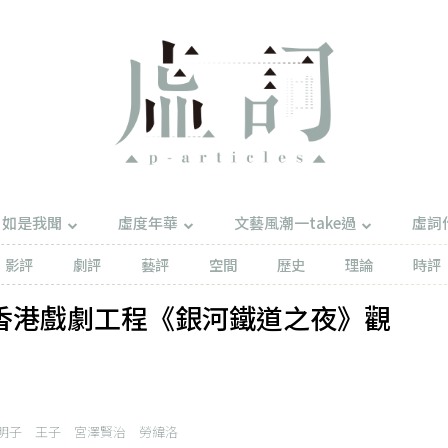
如是我聞
虛度年華
文藝風潮一take過
虛詞
影評
劇評
藝評
空間
歷史
理論
時評
香港戲劇工程《銀河鐵道之夜》觀
明子
王子
宮澤賢治
勞緯洛