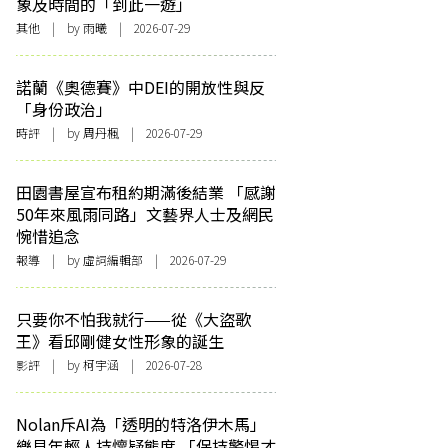
象及時間的「到此一遊」
其他
| by 雨曦 | 2026-07-29
諾蘭《奧德賽》中DEI的開放性與反
「身份政治」
時評
| by
周丹楓
| 2026-07-29
田園書屋宣布租約期滿後結業 「感謝
50年來風雨同路」文藝界人士及網民
惋惜追念
報導
| by 虛詞編輯部 | 2026-07-29
只要你不怕我就行——從《大盜歌
王》看邱剛健女性形象的誕生
影評
| by 柯宇涵 | 2026-07-28
Nolan斥AI為「透明的特洛伊木馬」
樂見年輕人持懷疑態度 「保持警惕才