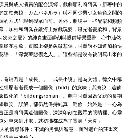
演員與成人演員的配合演繹，戲劇順利將阿喬（原著中的
的加柏奈拉；カムパネルラ）與不同少男少女角色之間的
調的方式呈現到觀眾面前。另外，劇場中一些配樂和頻頻
幕，加柏和阿喬在銀河上嬉戲玩耍，燈光漸變柔和，背景
《菊次郎之夏》的純真畫面瞬刻與眼前場景重疊，心中油然
龍膽花意象，實際上卻是象徵悲傷，阿喬尚不知道加柏快
花語，「深愛著悲傷之人」。這些都是沒有被明寫出來的
，關鍵乃是「成長」。「成長小說」是為文體，德文中稱
命與靈性經歷漸漸長成一個圖像（bild）的意味；我會說，這齣
化的「bildungsroman」。劇中阿喬因為父親的長期
學取笑、誤解，卻仍然保持純真、勤儉，始終是「一心為
言正是將阿喬這個圖像，深深印刻在觀眾的眼睛裡、心靈
道列車來到此處，就彷彿都成為了置身「天真」
習成為人的情感條件：不滅的勇氣與智慧，面對逝亡的莊重哀
仰望未來的信心。