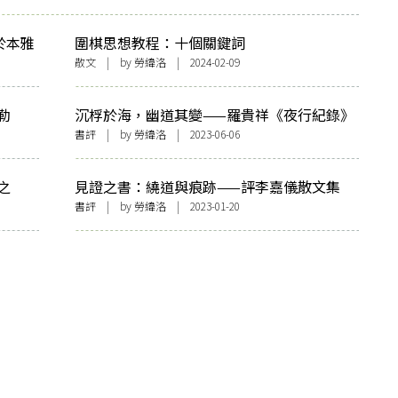
於本雅
圍棋思想教程：十個關鍵詞
散文
| by
勞緯洛
| 2024-02-09
勒
沉桴於海，幽道其變——羅貴祥《夜行紀錄》
書評
| by
勞緯洛
| 2023-06-06
之
見證之書：繞道與痕跡——評李嘉儀散文集
《曝光》
書評
| by
勞緯洛
| 2023-01-20