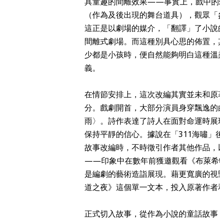
具童趣的間離效果——事實上，戲中的
（作為及後出現的舞台道具），觀眾「
這正是以劇場的媒介，「翻譯」了小說
間離式劇場。而這種別具心思的佈置，
少都是小孩時，便自然能夠明白這種溫
義。
在情節安排上，這次改編其實並未和原
分。戲劇開首，大部分演員身穿飄逸的
雨〉。詩作表達了詩人在面對命運時展
保持平靜的信心。據說在「311海嘯
故事改編時，不時徵引作者其他作品，
——印象中在數年前獲邀觀看《布萊希
是編劇的藝術造詣展現。藉更寬廣的視
道之夜》這個單一文本，投入原著作者
正式切入故事，從作為小說的童話故事