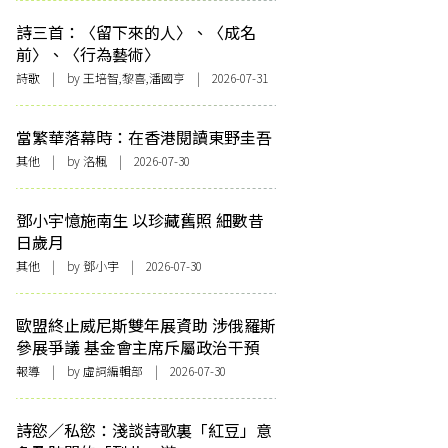
詩三首：〈留下來的人〉、〈成名
前〉、〈行為藝術〉
詩歌
| by 王培智,黎喜,潘國亨 | 2026-07-31
當繁華落幕時：在香港閱讀東野圭吾
其他
| by
洛楓
| 2026-07-30
鄧小宇憶施南生 以珍藏舊照 細數昔
日歲月
其他
| by 鄧小宇 | 2026-07-30
歐盟終止威尼斯雙年展資助 涉俄羅斯
參展爭議 基金會主席斥屬政治干預
報導
| by 虛詞編輯部 | 2026-07-30
詩慾／私慾：淺談詩歌裏「紅豆」意