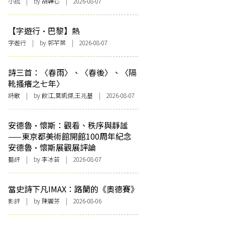
小說
| by 胡韡心 | 2026-08-07
【字遊行·巴黎】熱
字遊行
| by 郭芊葉 | 2026-08-07
詩三首：〈春雨〉、〈春後〉、〈隔
靴搔癢之七年〉
詩歌
| by 飲江,莫凱傑,王兆基 | 2026-08-07
安德魯·懷斯：觀看、秩序與靜謐
——東京都美術館開館100周年紀念
安德魯·懷斯展觀展評論
藝評
| by 李冰苔 | 2026-08-07
當史詩下凡IMAX：路蘭的《奧德賽》
影評
| by 陳麗芬 | 2026-08-06