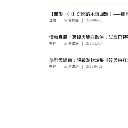
【無形・◯】沉悶的永恆回歸！——關
明的時間佈置與物思維
理論
| by
勞緯洛
| 2024-04-19
情動身體、哀悼與脆弱政治：試談巴特
《危脆生命》
書評
| by
勞緯洛
| 2023-12-07
修辭與戀像：評嚴瀚欽詩集《碎與拍打
間》
書評
| by
勞緯洛
| 2023-04-19