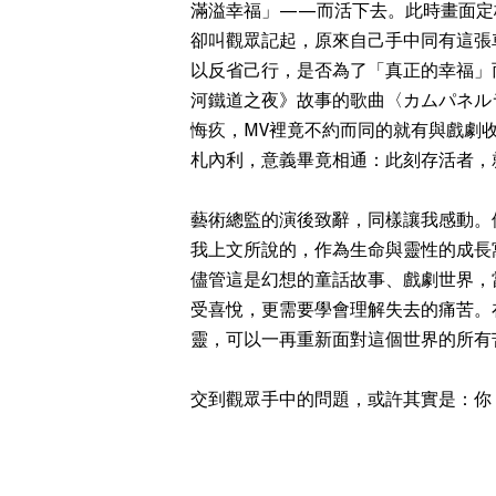
滿溢幸福」——而活下去。此時畫面定
卻叫觀眾記起，原來自己手中同有這張
以反省己行，是否為了「真正的幸福」
河鐵道之夜》故事的歌曲〈カムパネル
悔疚，MV裡竟不約而同的就有與戲劇
札內利，意義畢竟相通：此刻存活者，
藝術總監的演後致辭，同樣讓我感動。
我上文所說的，作為生命與靈性的成長
儘管這是幻想的童話故事、戲劇世界，
受喜悅，更需要學會理解失去的痛苦。
靈，可以一再重新面對這個世界的所有
交到觀眾手中的問題，或許其實是：你