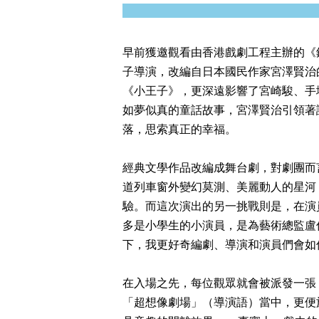
早前獲邀觀看由香港戲劇工程主辦的《
子導演，改編自日本國民作家宮澤賢治
《小王子》，更深遠影響了宮崎駿、手
如夢似真的童話故事，宮澤賢治引領著
落，思索真正的幸福。
經典文學作品改編成舞台劇，對劇團而
道列車窗外變幻莫測、美麗動人的星河
驗。而這次演出的另一挑戰則是，在演
多是小學生的小演員，是為藝術總監盧
下，我更好奇編劇、導演和演員們會如
在入場之先，每位觀眾就會被派發一張
「超想像劇場」（導演語）當中，更便