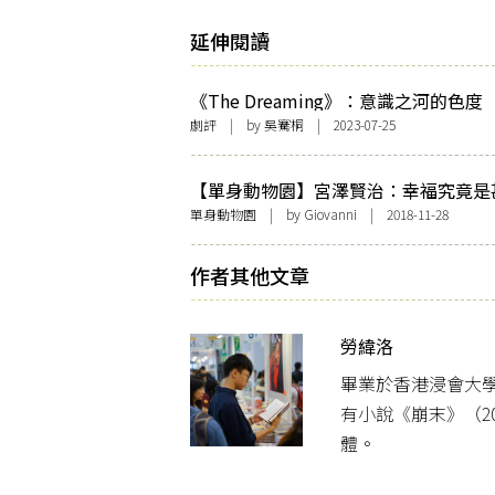
延伸閱讀
《The Dreaming》：意識之河的色度
劇評
| by 吳騫桐 | 2023-07-25
【單身動物園】宮澤賢治：幸福究竟是
麼？
單身動物園
| by Giovanni | 2018-11-28
作者其他文章
勞緯洛
畢業於香港浸會大
有小說《崩末》（2
體。