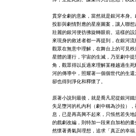
貫穿全劇的意象，當然就是銀河本身。
投影與劇情對應的星座圖案，讓人聯想
壯麗的銀河便彷彿旋轉眼前。這樣的設
來現身的敘述者都一再提到，在銀河流
觀眾在無意中理解，在舞台上的可見秩
星體的運行，宇宙的生滅，乃至劇中提
角，觀眾得以反過來理解某種越過生死
河的傳導中，照耀著一個個世代的生還
卻也得到淨化和釋懷了。
原著小說到最後，就是喬凡尼從銀河鐵
失足墮河的札內利（劇中稱為沙拉），
息，已是再高興不起來，只悵然若失地
的戲劇改編，則特加一段來自加柏的畫
然懷著勇氣與理想，追求「真正的幸福