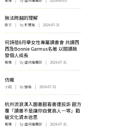
報導
| by 虛詞編輯部 | 2026-08-03
無法跨越的理解
散文
| by 彭慧瑜 | 2026-07-31
何詩蓓8月舉女性專屬讀書會 共讀西
西及Bonnie Garmus名著 以閱讀啟
發個人成長
報導
| by 虛詞編輯部 | 2026-07-31
仿織
小說
| by 悇愉 | 2026-07-31
杭州流浪漢入圖書館看書遭投訴 館方
覆「讀書不是讓你自覺高人一等」戳
破文化資本迷思
報導
| by 虛詞編輯部 | 2026-07-31