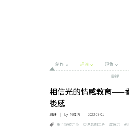
創作
評論
現象
書評
相信光的情感教育——
後感
劇評
| by
勞緯洛
| 2023-08-01
銀河鐵道之夜
香港戲劇工程
盧偉力
蘇