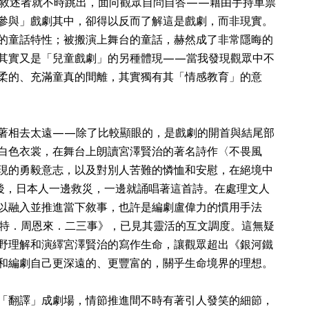
敘述者就不時跳出，面向觀眾自問自答——藉由手持車票
參與」戲劇其中，卻得以反而了解這是戲劇，而非現實。
的童話特性；被搬演上舞台的童話，赫然成了非常隱晦的
其實又是「兒童戲劇」的另種體現——當我發現觀眾中不
柔的、充滿童真的間離，其實獨有其「情感教育」的意
著相去太遠——除了比較顯眼的，是戲劇的開首與結尾部
白色衣裳，在舞台上朗讀宮澤賢治的著名詩作〈不畏風
現的勇毅意志，以及對別人苦難的憐恤和安慰，在絕境中
」後，日本人一邊救災，一邊就誦唱著這首詩。在處理文人
以融入並推進當下敘事，也許是編劇盧偉力的慣用手法
特．周恩來．二三事》，已見其靈活的互文調度。這無疑
野理解和演繹宮澤賢治的寫作生命，讓觀眾超出《銀河鐵
和編劇自己更深遠的、更豐富的，關乎生命境界的理想。
「翻譯」成劇場，情節推進間不時有著引人發笑的細節，