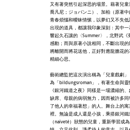
又有著突然引起深思的場景。藉著兒童
喬凡尼；ジョバンニ）、加柏（原著中
青春煩惱和曖昧情愫，以夢幻又不失低
出現的道具，都讓我印象深刻：其中一
響起久石讓的〈Summer〉，北野武
感動；而與原著小說相同，不斷出現的
將離開而將花送他，正好對應龍膽花的
精細心思。
藝術總監把這次演出稱為「兒童戲劇」
為「bildungsroman」，有著生
《銀河鐵道之夜》同樣是一場濃縮的、象徵
缺席、母親的病弱無力，因而被許多同
了他人的幸福著想」的人。舞台上的寓
裡。無論是成人還是小孩，乘搭銀河鐵
（naïveté）狀態的兒童，重新學
悼，立足此刻、謙柔待人的意志，以及