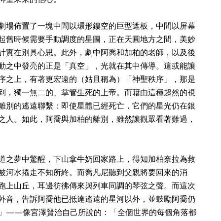
劇場佈置了一塊中間以環形鏤空的巨型遮板，中間以屏幕
起舊時候需要手動調度的星圖，正在天圓地方之間，美妙
計實在別具心思。此外，劇中阿喬和加柏的老師，以及後
動之中發亮的正是「真空」，光就在其中傳導。這或能讓
序之上，有著更宏遠的（姑且稱為）「神聖秩序」，那是
到，獨一無二的、掌管生死的上帝。而藉由這種超然的視
離別的遙遠聯繫：即使星體已經死亡，它們的星光仍在銀
之人。如此，阿喬與加柏的離別，雖然讓觀眾看著難過，
道之夢中驚醒，下山拿牛奶回家路上，得知加柏奈拉為救
被河水捲走不知所終。而喬凡尼聽到父親將要回來的消
跑上山丘，耳邊彷彿傳來與列車同調的琴弦之聲。而這次
外音，告訴阿喬他已抵達遙遠的星河以外，並鼓勵阿喬仍
」——像宮澤賢治自己所說的：「全個世界的每個角落都