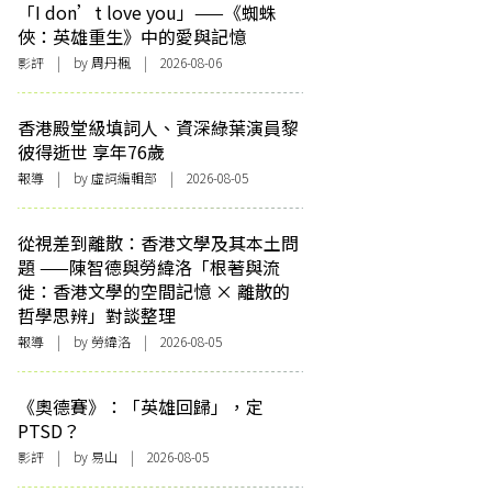
「I don’t love you」——《蜘蛛
俠：英雄重生》中的愛與記憶
影評
| by
周丹楓
| 2026-08-06
香港殿堂級填詞人、資深綠葉演員黎
彼得逝世 享年76歲
報導
| by 虛詞編輯部 | 2026-08-05
從視差到離散：香港文學及其本土問
題 ——陳智德與勞緯洛「根著與流
徙：香港文學的空間記憶 × 離散的
哲學思辨」對談整理
報導
| by 勞緯洛 | 2026-08-05
《奧德賽》：「英雄回歸」，定
PTSD？
影評
| by 易山 | 2026-08-05