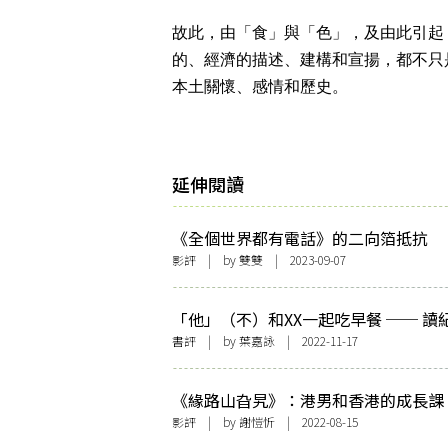
故此，由「食」與「色」，及由此引起
的、經濟的描述、建構和宣揚，都不只
本土關懷、感情和歷史。
延伸閱讀
《全個世界都有電話》的二向箔抵抗
影評
| by
雙雙
| 2023-09-07
「他」（不）和XX一起吃早餐 ── 讀
〈早餐〉
書評
| by
葉嘉詠
| 2022-11-17
《緣路山旮旯》：港男和香港的成長課
影評
| by
謝愷忻
| 2022-08-15