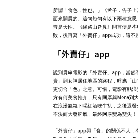
所謂「食色，性也。」《孟子．告子上
面來開展的。這句短句有以下兩種意思
皆是天性。《緣路山旮旯》開首便是岑珈琪
敗，後再寫「外賣仔」app成功，這
「外賣仔」app
說到貫串電影的「外賣仔」app，當然
賣」到女神居住地區的路程，呼應「山
更切合「色」之意。可惜，電影有點浪
方有何美食推介，只有阿厚與Mena
在浪漫氣氛下喝紅酒吃牛扒，之後還發
不決而大發脾氣，最終阿厚變為雙失！
「外賣仔」app與「食」的關係不大