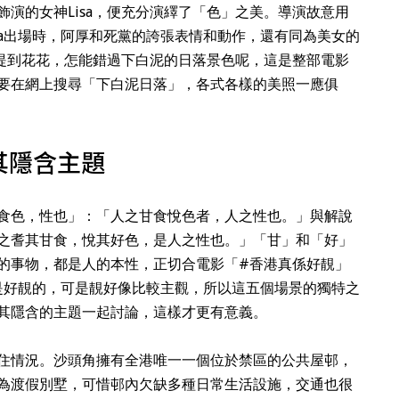
演的女神Lisa，便充分演繹了「色」之美。導演故意用
isa出場時，阿厚和死黨的誇張表情和動作，還有同為美女的
。提到花花，怎能錯過下白泥的日落景色呢，這是整部電影
要在網上搜尋「下白泥日落」，各式各樣的美照一應俱
其隱含主題
食色，性也」：「人之甘食悅色者，人之性也。」與解說
之耆其甘食，悅其好色，是人之性也。」「甘」和「好」
的事物，都是人的本性，正切合電影「#香港真係好靚」
景都是好靚的，可是靚好像比較主觀，所以這五個場景的獨特之
其隱含的主題一起討論，這樣才更有意義。
住情況。沙頭角擁有全港唯一一個位於禁區的公共屋邨，
為渡假別墅，可惜邨內欠缺多種日常生活設施，交通也很