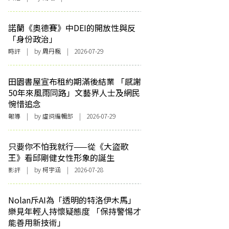
諾蘭《奧德賽》中DEI的開放性與反
「身份政治」
時評
| by
周丹楓
| 2026-07-29
田園書屋宣布租約期滿後結業 「感謝
50年來風雨同路」文藝界人士及網民
惋惜追念
報導
| by 虛詞編輯部 | 2026-07-29
只要你不怕我就行——從《大盜歌
王》看邱剛健女性形象的誕生
影評
| by 柯宇涵 | 2026-07-28
Nolan斥AI為「透明的特洛伊木馬」
樂見年輕人持懷疑態度 「保持警惕才
能善用新技術」