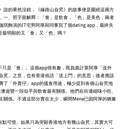
》說的果然沒錯，《緣路山旮旯》的故事便是圍繞這兩方
，一、照字面解釋：「食」是飲食，「色」是美色，兩者
飾演的IT宅男阿厚與同事寫了個dating app，最終失
不是最明顯的又「食」又「色」嗎？
不只是「食」。這個app很有趣，既負責計算阿厚「送外
旮旯」之意，也有香港俗語「送上門」的意思，後者應該
費了「外賣仔」app的搵食用途，極少提到各個山旮旯地
到大澳遊覽一段似乎與飲食最有關係。他們在街邊細味小吃、
生關係。不過這部分實在太少，瞬間Mena已因阿厚的猶豫
，有點可惜。如果只為突顯香港地方有幾山旮旯，其實大可