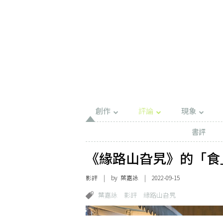
創作
評論
現象
書評
《緣路山旮旯》的「食
影評
| by 葉嘉詠 | 2022-09-15
葉嘉詠
影評
緣路山旮旯