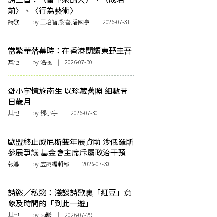
前〉、〈行為藝術〉
詩歌
| by 王培智,黎喜,潘國亨 | 2026-07-31
當繁華落幕時：在香港閱讀東野圭吾
其他
| by
洛楓
| 2026-07-30
鄧小宇憶施南生 以珍藏舊照 細數昔
日歲月
其他
| by 鄧小宇 | 2026-07-30
歐盟終止威尼斯雙年展資助 涉俄羅斯
參展爭議 基金會主席斥屬政治干預
報導
| by 虛詞編輯部 | 2026-07-30
詩慾／私慾：淺談詩歌裏「紅豆」意
象及時間的「到此一遊」
其他
| by 雨曦 | 2026-07-29