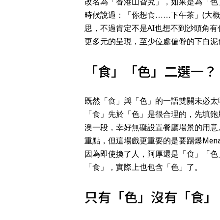
改名為「香港山旮旯」，如果是為「色」
時候說過：「你想食……下午茶」(大
思，不過肯定不是AI也想不到沙頭角
更多元的呈現，至少位處偏僻的下白泥
「食」「色」二選一？
既然「食」與「色」的一語雙關未必太
「食」先於「色」是很合理的，先填飽
澳一段，幸好無礙設置餐廳場景的用意
重點，但這場戲更重要的是要踢爆Me
因為即使換了人，阿厚還是「食」「色
「食」，實際上也包含「色」了。
只有「色」沒有「食」