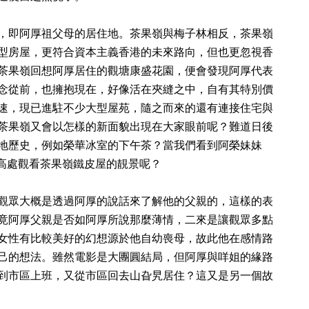
，即阿厚祖父母的居住地。茶果嶺與梅子林相反，茶果嶺
型房屋，更符合資本主義香港的未來路向，但也更忽視香
茶果嶺回想阿厚居住的觀塘康盛花園，便會發現阿厚代表
念從前，也擁抱現在，好像活在夾縫之中，自有其特別價
速，現已進駐不少大型屋苑，隨之而來的還有連接住宅與
茶果嶺又會以怎樣的新面貌出現在大家眼前呢？難道日後
地歷史，例如榮華冰室的下午茶？當我們看到阿榮妹妹
在高處觀看茶果嶺鐵皮屋的靚景呢？
觀眾大概是透過阿厚的說話來了解他的父親的，這樣的表
竟阿厚父親是否如阿厚所說那麼薄情，二來是讓觀眾多點
女性有比較美好的幻想源於他自幼喪母，故此他在感情路
己的想法。雖然電影是大團圓結局，但阿厚與咩姐的緣路
到市區上班，又從市區回去山旮旯居住？這又是另一個故