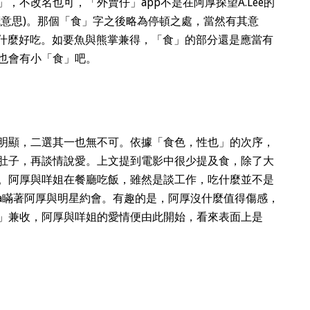
，不改名也可，「外賣仔」app不是在阿厚探望A.Lee的
概意思)。那個「食」字之後略為停頓之處，當然有其意
有什麼好吃。如要魚與熊掌兼得，「食」的部分還是應當有
也會有小「食」吧。
明顯，二選其一也無不可。依據「食色，性也」的次序，
肚子，再談情說愛。上文提到電影中很少提及食，除了大
。阿厚與咩姐在餐廳吃飯，雖然是談工作，吃什麼並不是
na瞞著阿厚與明星約會。有趣的是，阿厚沒什麼值得傷感，
」兼收，阿厚與咩姐的愛情便由此開始，看來表面上是