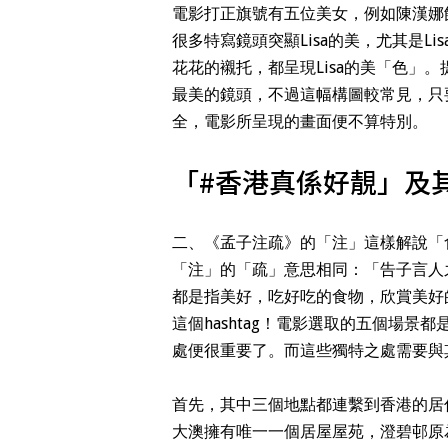
電影打正旗號有五位美女，例如陳漢娜飾
很多特寫鏡頭突顯Lisa的美，尤其是L
花花的襯托，都呈現Lisa的美「色」
最美的鏡頭，不過這幅構圖較常見，只
全，電影所呈現的畫面便不算特別。
「#香港真係好靚」及
二、《孟子注疏》的「注」這樣解說「
「注」的「疏」意思相同：「告子言人
都是指美好，吃好吃的食物，欣賞美好
這個hashtag！電影選取的五個場
處便很重要了。而這些獨特之處需要與
首先，其中三個地點都連繫到香港的居
大澳擁有唯一一個居屋屋苑，澄碧邨原