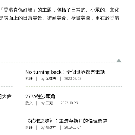
「香港真係好靚」的主題，包括了日常的、小眾的、文化
是表面上的日落美景、街頭美食、壁畫美圖，更在於香港
No turning back：全個世界都有電話
影評
| by
余達志
| 2023-08-17
紀大偉
277A往沙頭角
散文
| by 王宛 | 2022-10-23
《花椒之味》：主流華語片的倫理問題
影評
| by
劉建均
| 2019-10-04