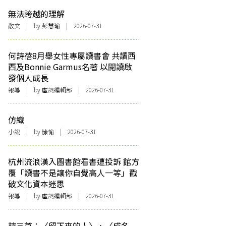
無法跨越的理解
散文
| by 彭慧瑜 | 2026-07-31
何詩蓓8月舉女性專屬讀書會 共讀西
西及Bonnie Garmus名著 以閱讀啟
發個人成長
報導
| by 虛詞編輯部 | 2026-07-31
仿織
小說
| by 悇愉 | 2026-07-31
杭州流浪漢入圖書館看書遭投訴 館方
覆「讀書不是讓你自覺高人一等」戳
破文化資本迷思
報導
| by 虛詞編輯部 | 2026-07-31
詩三首：〈留下來的人〉、〈成名