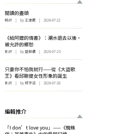
閱讀的盡頭
時評
| by 王建鏗 | 2026-07-22
《給阿嬤的情書》：潮水退去以後，
被允許的鄉愁
影評
| by 盤柳儂 | 2026-07-23
只要你不怕我就行——從《大盜歌
王》看邱剛健女性形象的誕生
影評
| by 柯宇涵 | 2026-07-28
編輯推介
「I don’t love you」——《蜘蛛