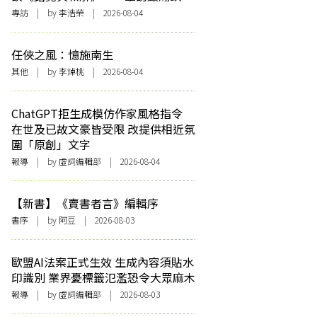
專訪
| by 李浩榮 | 2026-08-04
任俠之風：憶施南生
其他
| by 李焯桃 | 2026-08-04
ChatGPT拒生成模仿作家風格指令
在世及已故文豪皆受限 改提供相近氛
圍「原創」文字
報導
| by 虛詞編輯部 | 2026-08-04
【新書】《賣書者言》編輯序
書序
| by 阿豆 | 2026-08-03
歐盟AI法案正式生效 生成內容須貼水
印識別 業界憂標籤氾濫恐令大眾麻木
報導
| by 虛詞編輯部 | 2026-08-03