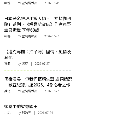
報導
| by 虛詞編輯部 | 2026-07-28
日本著名推理小說大師、「神探伽利
略」系列、《解憂雜貨店》作者東野
圭吾逝世 享年68歲
報導
| by 虛詞編輯部 | 2026-07-27
【邁克專欄：拍子簿】國情、風情及
其他
專欄
| by
邁克
| 2026-07-27
黑夜漫長，但我們拒絕失聲 虛詞精選
「歐亞紀錄片週2026」4部必看之作
其他
| by 虛詞編輯部 | 2026-07-27
後巷中的智慧國王
小說
| by 鄧皓天 | 2026-07-24