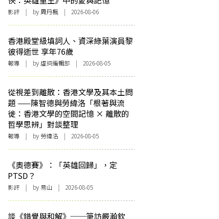
俠：英雄重生》中的愛與記憶
影評
| by
周丹楓
| 2026-08-06
香港殿堂級填詞人、資深綠葉演員黎
彼得逝世 享年76歲
報導
| by 虛詞編輯部 | 2026-08-05
從視差到離散：香港文學及其本土問
題 ——陳智德與勞緯洛「根著與流
徙：香港文學的空間記憶 × 離散的
哲學思辨」對談整理
報導
| by 勞緯洛 | 2026-08-05
《奧德賽》：「英雄回歸」，定
PTSD？
影評
| by 易山 | 2026-08-05
談《錯覺與和解》──筆訪嚴瀚欽