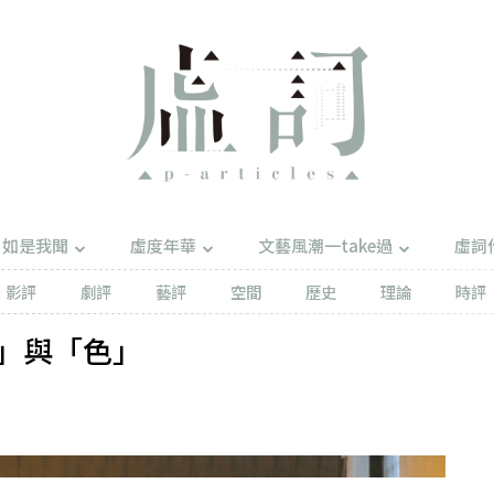
如是我聞
虛度年華
文藝風潮一take過
虛詞
影評
劇評
藝評
空間
歷史
理論
時評
」與「色」