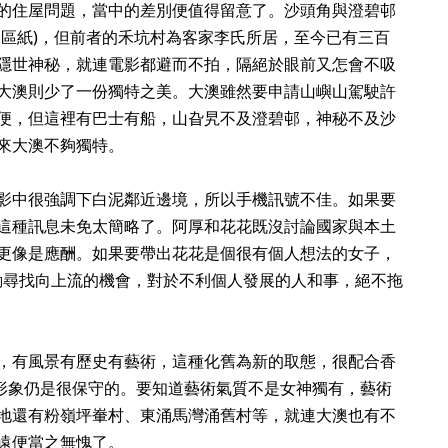
的住屋問題，當中的差別便值得留意了。沙頭角與澄碧邨
禁區紙)，但前者的禾坑村為客家李氏所居，至今已有三百
隱世神秘，就連電影都避而不拍，隔絕於眼前又怎會不吸
大澳則少了一份獨特之美。大澳雖然要申請山嶼山駕駛許
便，但這裡有巴士有船，山旮旯不及澄碧邨，神秘不及沙
來大澳不夠獨特。
影中很強調下白泥鄰近邊境，所以手機訊號不佳。如果要
這種訊息未免太簡略了。阿厚和花花既沒討論國家與本土
更像是應酬。如果要帶出花花是個很有個人想法的女子，
主動尋找向上流的機會，對於不利個人發展的人和事，絕不拖
，有風景有歷史有藝術，這種化舊為新的取態，很配合香
神形象仍是很保守的。要知道藝術氣質不是女神獨有，藝術
地還有粉嶺坪輋村、東涌馬灣涌舊村等，就連大澳也有不
遠便當之無愧了。