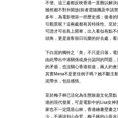
不便。這三處都反映香港一直難以解決
雖然都不對外開放(前者需隨團及申請
多年，為電影增添一些歷史感；後者的
引觀眾呢？這兩處都有其特殊性。至於
可證才可在島上開車，出入看似有點不
頭角，更是遊客假日玩樂的好去處，看
下白泥的獨特之「美」不只是日落，電
由此帶出中港關係或身分認同的問題，
的矛盾，也沒關心香港前途，兩人約會
其實Mena不是更佳例子嗎？她不斷
泥帶水，包括感情。
至於梅子林已活化為生態旅遊文化景點
港的現代發展，可是電影中的Lisa女
家也不一定隱居山林，香港繪畫壁畫之
少，不過說到山旮旯，梅子林的山長水