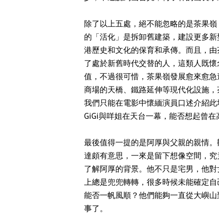
除了以上五處，絕不能忽略的是茶果嶺
的「活化」是拆卸舊建築，建設更多新
港歷史和文化的保育和承傳。而且，由
了處於新舊時代交替的人，這類人既懷
值，不過很可惜，茶果嶺發展愈來愈急
商場的天橋、鐵路延伸等現代化設施，
我們只能在電影中懷緬演員口述介紹此
GiGi與咩姐在天台一幕，能否想起曾
最後值得一提的是阿厚與父親的親情。
達頗有意思，一來是留下想像空間，究
了解阿厚的背景。他不只是宅男，他對
上總是兜兜轉轉，很多時候未能確定自
能否一帆風順？他們能夠一直從大嶼山
事了。