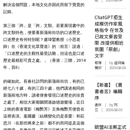
桃 | 2026-08-04
解決這個問題，本地文化亦因此而留下寶貴的
記錄。
ChatGPT拒生
成模仿作家風
第三個「跨」是「跨」文類。若要展現書中的
格指令 在世及
跨文類特色，便要看新蒲崗街坊的口述歷史。
已故文豪皆受
口述歷史有何特別呢？盧瑋鑾教授（小思老
限 改提供相近
師）在《香港文化眾聲道》的〈前言〉說過：
氛圍「原創」
「口述歷史的主觀性最受詰難，但這也是口述
文字
歷史最精彩可貴之處。」（香港：三聯，2014
報導
| by 虛詞編
年，頁6）
輯部 | 2026-08-04
的確如此。長春社訪問的新蒲崗街坊，有的已
【新書】《賣
經七八十歲，有的三四十歲，他們講述相同的
書者言》編輯
新蒲崗地方時，讀者便會發現口述歷史的珍貴
序
之處了。相信大家都聽聞過啟德遊樂場，近日
書序
| by 阿
上映的香港電影《梅艷芳》主角梅艷芳便曾在
豆 | 2026-08-03
這裡表演。葉國慶〈結構變化仍是喜愛〉和莊
思川〈在那些將來之前〉都不約而同提及這個
歐盟AI法案正式
遊樂場，有趣的是，莊思川只略述了名字便沒