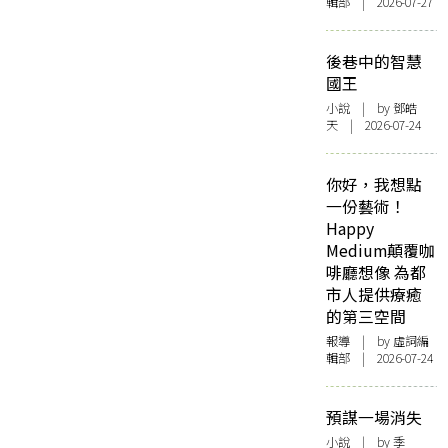
輯部 | 2026-07-27
後巷中的智慧
國王
小說
| by 鄧皓
天 | 2026-07-24
你好，我想點
一份藝術！
Happy
Medium顛覆咖
啡廳想像 為都
市人提供療癒
的第三空間
報導
| by 虛詞編
輯部 | 2026-07-24
預謀一場消失
小說
| by 季