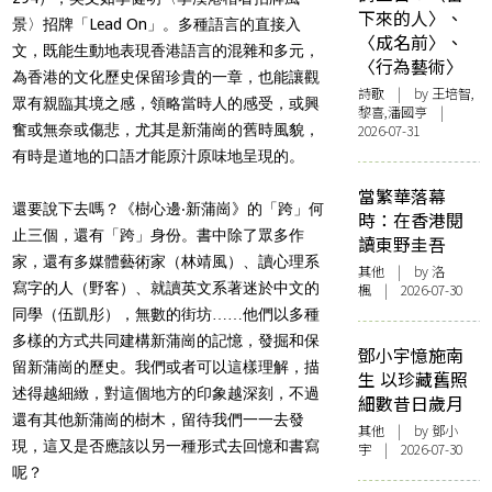
下來的人〉、
景〉招牌「Lead On」。多種語言的直接入
〈成名前〉、
文，既能生動地表現香港語言的混雜和多元，
〈行為藝術〉
為香港的文化歷史保留珍貴的一章，也能讓觀
詩歌
| by 王培智,
眾有親臨其境之感，領略當時人的感受，或興
黎喜,潘國亨 |
奮或無奈或傷悲，尤其是新蒲崗的舊時風貌，
2026-07-31
有時是道地的口語才能原汁原味地呈現的。
當繁華落幕
還要說下去嗎？《樹心邊‧新蒲崗》的「跨」何
時：在香港閱
止三個，還有「跨」身份。書中除了眾多作
讀東野圭吾
家，還有多媒體藝術家（林靖風）、讀心理系
其他
| by
洛
寫字的人（野客）、就讀英文系著迷於中文的
楓
| 2026-07-30
同學（伍凱彤），無數的街坊……他們以多種
多樣的方式共同建構新蒲崗的記憶，發掘和保
鄧小宇憶施南
留新蒲崗的歷史。我們或者可以這樣理解，描
生 以珍藏舊照
述得越細緻，對這個地方的印象越深刻，不過
細數昔日歲月
還有其他新蒲崗的樹木，留待我們一一去發
其他
| by 鄧小
現，這又是否應該以另一種形式去回憶和書寫
宇 | 2026-07-30
呢？