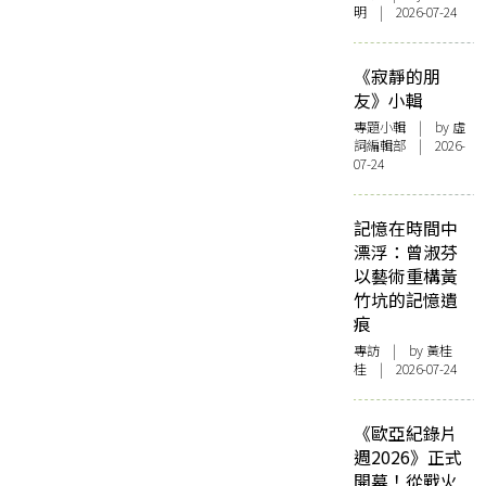
明 | 2026-07-24
《寂靜的朋
友》小輯
專題小輯
| by 虛
詞編輯部 | 2026-
07-24
記憶在時間中
漂浮：曾淑芬
以藝術重構黃
竹坑的記憶遺
痕
專訪
| by 黃桂
桂 | 2026-07-24
《歐亞紀錄片
週2026》正式
開幕！從戰火