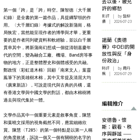
去以後，被允
許的鄉愁
第一個「跨」是「跨」時空。陳智德〈大千層
影評
| by 盤柳
幻錄〉是全書的第一篇作品，具提綱挈領的作
儂 | 2026-07-23
用。〈大千層幻錄〉考據式的解說新蒲崗，格
局恢宏，當然能呈現作者的博學與才華，更重
諾蘭《奧德
要的是作者同列硬資料和軟經驗，並以白千層
賽》中DEI的開
貫串其中，將新蒲崗幻想成一個從清朝嘉慶年
放性與反「身
代的空間，變為融合工廠、機場、Band房等事
份政治」
物的地方，正是整體歷史和個體感受的共融。
時評
| by
周丹
鄭政恆〈彩虹道木棉〉回顧「南來文人」葉靈
楓
| 2026-07-29
鳯筆下的英雄樹木棉，其中又常提及清屈大均
《廣東新語》，可說是現代與古典的共構，還
有香港文學與中國文學的對話，都由木棉樹將
過去與現代集於一體。
編輯推介
文學作品其中一個重要元素是敘事角度，陳慧
安德魯·懷
和葉曉文採用的視角截然不同，應當細緻欣
斯：觀看、秩
賞。陳慧〈T285〉的第一個特點是以第一人稱
序與靜謐 ——
的角度敘述，訴說一個又一個有關樹的名字的