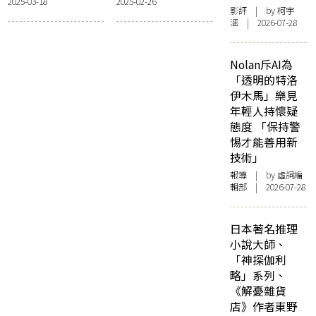
2025-03-18
2025-02-26
的《懶鬼出門》
影評
| by 柯宇
涵 | 2026-07-28
Nolan斥AI為
「透明的特洛
伊木馬」樂見
年輕人持懷疑
態度 「保持警
惕才能善用新
技術」
報導
| by 虛詞編
輯部 | 2026-07-28
日本著名推理
小說大師、
「神探伽利
略」系列、
《解憂雜貨
店》作者東野