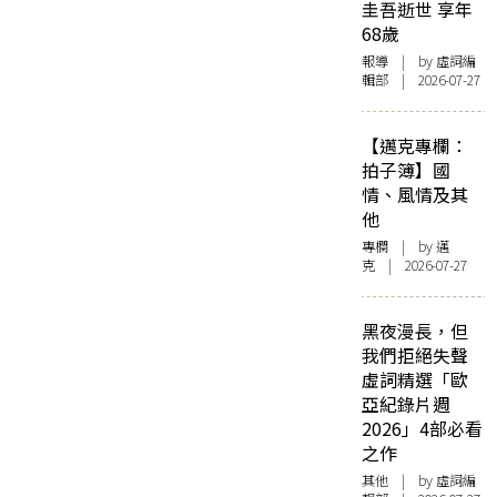
圭吾逝世 享年
68歲
報導
| by 虛詞編
輯部 | 2026-07-27
【邁克專欄：
拍子簿】國
情、風情及其
他
專欄
| by
邁
克
| 2026-07-27
黑夜漫長，但
我們拒絕失聲
虛詞精選「歐
亞紀錄片週
2026」4部必看
之作
其他
| by 虛詞編