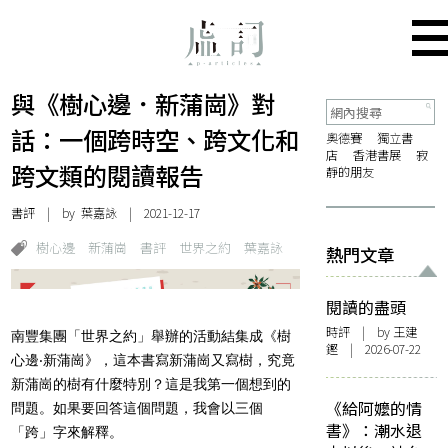
與《樹心邊．新蒲崗》對
話：一個跨時空、跨文化和
奧德賽
獨立書
店
香港書展
寂
跨文類的閱讀報告
靜的朋友
書評
| by
葉嘉詠
| 2021-12-17
樹心邊
新蒲崗
書評
世界之約
葉嘉詠
熱門文章
閱讀的盡頭
時評
| by 王建
南豐集團「世界之約」舉辦的活動結集成《樹
鏗 | 2026-07-22
心邊‧新蒲崗》，這本書寫新蒲崗又寫樹，究竟
新蒲崗的樹有什麼特別？這是我第一個想到的
《給阿嬤的情
問題。如果要回答這個問題，我會以三個
書》：潮水退
「跨」字來解釋。