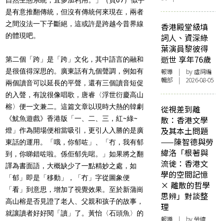
是有意推翻傳統，但沒有傳統何來現在，兩者
之間沒法一下子斷絕，這或許是跨越今昔界線
香港殿堂級填
的體現吧。
詞人、資深綠
葉演員黎彼得
逝世 享年76歲
第二個「跨」是「跨」文化，其中語言的融和
是很值得深思的。廣東話有九個聲調，例如有
報導
| by 虛詞編
輯部 | 2026-08-05
兩個讀音可以延長的平聲，還有三個讀音短促
的入聲，有說很像唱歌，唐睿〈浮世衍慶高山
榕〉便一文兼二。這篇文章以現時大熱的韓劇
從視差到離
《魷魚遊戲》香港版「一、二、三，紅~綠~
散：香港文學
及其本土問題
燈」作為開場便相當吸引，更引人入勝的是廣
——陳智德與勞
東話的運用。「哦，你郁咗」、「冇，我有郁
緯洛「根著與
到，你睇錯咗啦。係佢郁先啱。」如果將之翻
流徙：香港文
譯為書面語，大概缺少了一點精妙之處，如
學的空間記憶
「郁」即是「移動」，「冇」字從圖象便
× 離散的哲學
「看」到意思，增加了視覺效果。至於新蒲崗
思辨」對談整
高山榕是否見證了老人、父親和孩子的故事，
理
就讓讀者好好閱「讀」了。黃怡〈石頭魚〉的
報導
| by 勞緯