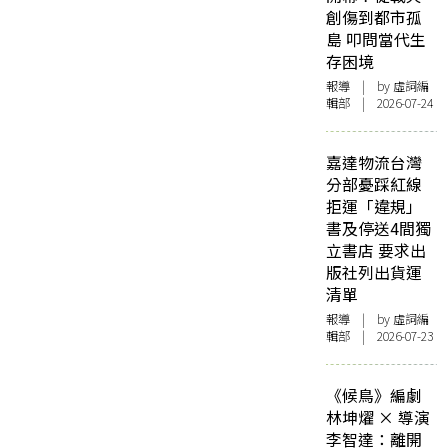
創傷到都市孤
島 叩問當代生
存困境
報導
| by 虛詞編
輯部 | 2026-07-24
嘉達物流台灣
分部憂踩紅線
拒運「違規」
書及停送4間獨
立書店 要求出
版社列出貨運
清單
報導
| by 虛詞編
輯部 | 2026-07-23
《候鳥》編劇
林坤燿 × 導演
李智達：離開