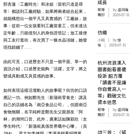
成長
郭杏蓮〈工廠時光〉和冰姐〈當初只道是尋
報導
| by 虛詞編
常〉都談到工廠經驗，如果將兩者組合起來，
輯部 | 2026-07-31
就能構想出一個平凡又具實感的「工廠妹」故
事：從前一位女孩要到工廠當童工，但未達法
仿織
定年齡，只能借別人的身份證登記；放工後便
小說
| by 悇
與工友行逛街，有次買了一條水晶項鏈，她發
愉 | 2026-07-31
現找錯錢了……
由此可見，口述歷史不只是一個平面、單一的
杭州流浪漢入
圖書館看書遭
資訊介紹，口述歷史能夠「活躍」文字，將之
投訴 館方覆
變成具動感又具質感的故事。
「讀書不是讓
你自覺高人一
如何表現這樣活潑動人的故事呢？街坊的口語
等」戳破文化
應記一功。例如鄭先生〈新蒲崗零食史〉講及
資本迷思
自己的店鋪名為「南亞食品公司」，但跟南亞
報導
| by 虛詞編
食物無關，名字純粹是鄭先生父親朋友「阿
輯部 | 2026-07-31
林」的潮州口音。此外，廣東話如陳穎欣〈女
學生時代〉「新蒲崗真係世界嘅中心嚟」（頁
詩三首：〈留
294），英文如李健明〈李漢港楷看招牌風