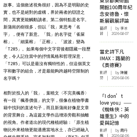
東京都美術館
故事。這個敘述視角很好，因為不是明顯的史
開館100周年紀
實，也不是絕對的虛構，界於兩者的辯證之
念安德魯·懷
間，其實更能觸動讀者。第二個特點是名字。
斯展觀展評論
新蒲崗的樹很多，但以「我」來思考「名
藝評
| by 李冰
苔 | 2026-08-07
字」，便有了新意。「我」的名字從「雀屎
榕」、「細葉榕」「正榕」、「波波」變為
「T285」。如果每個中文字背後都隱藏一段歷
當史詩下凡
史，令人記住當中的抒情風格和哲理深意，
IMAX：路蘭的
「T285」可以是最沒有獨特性的，但這個英文
《奧德賽》
字和數字的組合，才是最能夠跨越時空限制的
影評
| by 陳麗
芬 | 2026-08-06
名字嗎？
相對於投入的「我」，葉曉文〈不完美楓香〉
「I don’t
有一段「楓香價值」的文字，很像在植物學書
love you」——
籍中找到的直述句子，而且新蒲崗好像是文章
《蜘蛛俠：英
的背景舞台，為這篇文學作品增添旁觀和抽離
雄重生》中的
愛與記憶
的視角。作者道出的現代種植經驗：「原生植
物比外來植物更能適應當地水土，亦已經融入
影評
| by
周丹
楓
| 2026-08-06
自然生態系統，宜多加利用。」（頁67）似乎