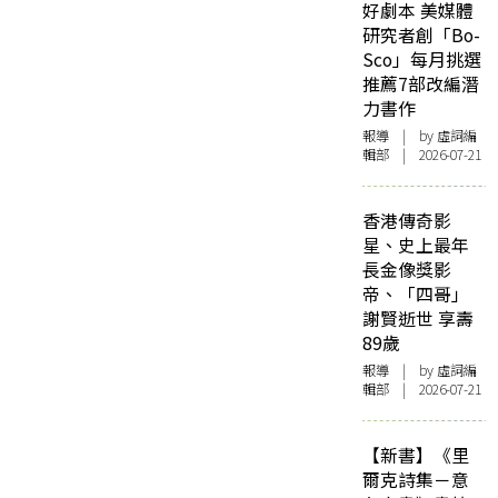
好劇本 美媒體
研究者創「Bo-
Sco」每月挑選
推薦7部改編潛
力書作
報導
| by 虛詞編
輯部 | 2026-07-21
香港傳奇影
星、史上最年
長金像獎影
帝、「四哥」
謝賢逝世 享壽
89歲
報導
| by 虛詞編
輯部 | 2026-07-21
【新書】《里
爾克詩集－意