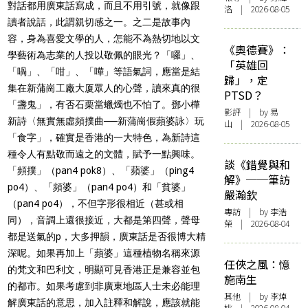
對話都用廣東話寫成，而且不用引號，就像跟
洛 | 2026-08-05
讀者說話，此謂親切感之一。之二是故事內
容，身為喜愛文學的人，怎能不為熱切地以文
《奧德賽》：
學藝術為志業的人投以敬佩的眼光？「囉」、
「英雄回
「喎」、「咁」、「嘩」等語氣詞，應當是結
歸」，定
集在新蒲崗工廠大厦眾人的心聲，讀來真的很
PTSD？
「盞鬼」，有否石栗當蠟燭也不怕了。鄧小樺
影評
| by 易
新詩〈無實無虛頻撲曲──新蒲崗假蘋婆詠〉玩
山 | 2026-08-05
「食字」，確實是香港的一大特色，為新詩這
種令人有點敬而遠之的文體，賦予一點興味。
談《錯覺與和
「頻撲」（pan4 pok8）、「蘋婆」（ping4
解》──筆訪
po4）、「頻婆」（pan4 po4）和「貧婆」
嚴瀚欽
（pan4 po4），不但字形很相近（甚或相
專訪
| by 李浩
同），音調上還很接近，大都是第四聲，聲母
榮 | 2026-08-04
都是送氣的p，大多押韻，廣東話是否很博大精
深呢。如果再加上「蘋婆」這種植物名稱來源
任俠之風：憶
的梵文和巴利文，明顯可見香港正是兼容並包
施南生
的都市。如果考慮到非廣東地區人士未必能理
其他
| by 李焯
解廣東話的意思，加入註釋和解說，應該就能