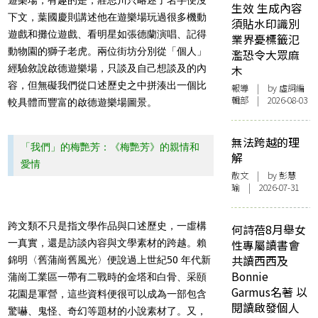
生效 生成內容
下文，葉國慶則講述他在遊樂場玩過很多機動
須貼水印識別
遊戲和攤位遊戲、看明星如張德蘭演唱、記得
業界憂標籤氾
動物園的獅子老虎。兩位街坊分別從「個人」
濫恐令大眾麻
經驗敘說啟德遊樂場，只談及自己想談及的內
木
容，但無礙我們從口述歷史之中拼湊出一個比
報導
| by 虛詞編
輯部 | 2026-08-03
較具體而豐富的啟德遊樂場圖景。
無法跨越的理
「我們」的梅艷芳：《梅艷芳》的親情和
解
愛情
散文
| by 彭慧
瑜 | 2026-07-31
跨文類不只是指文學作品與口述歷史，一虛構
何詩蓓8月舉女
一真實，還是訪談內容與文學素材的跨越。賴
性專屬讀書會
共讀西西及
錦明〈舊蒲崗舊風光〉便說過上世紀50 年代新
Bonnie
蒲崗工業區一帶有二戰時的金塔和白骨、采頤
Garmus名著 以
花園是軍營，這些資料便很可以成為一部包含
閱讀啟發個人
驚嚇、鬼怪、奇幻等題材的小說素材了。又，