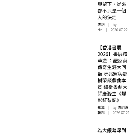
與留下，從來
都不只是一個
人的決定
專訪
| by
Hei | 2026-07-22
【香港書展
2026】書展精
華遊 ：羅家英
傳奇生涯大回
顧 阮兆輝與鄧
樹榮談戲曲本
質 細析粵劇大
師唐滌生《蝶
影紅梨記》
報導
| by 虛詞編
輯部 | 2026-07-21
為大銀幕尋到