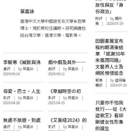
放性與反「身
葉嘉詠
份政治」
時評
| by
周丹
香港中文大學中國語言及文學系哲學
楓
| 2026-07-29
博士，現於原校任講師。研究興趣包
括台灣文學、香港文學、電影等。
田園書屋宣布
租約期滿後結
業 「感謝50年
來風雨同路」
李毓寒《緘默與沸
戲中戲及其外──
文藝界人士及
騰》的自然書寫
評新域劇團《小城
書評
| by
葉嘉詠
|
劇評
| by
葉嘉詠
|
網民惋惜追念
2026-06-24
2026-06-11
之春》
報導
| by 虛詞編
輯部 | 2026-07-29
母愛‧巴士‧人生
《穿越時空の初
終點──評《我們
吻》穿越橋段之必
影評
| by
葉嘉詠
|
影評
| by
葉嘉詠
|
只要你不怕我
2026-04-28
2025-04-15
不是什麼》
要
就行——從《大
盜歌王》看邱
無處不旅遊，到處
《艾曼紐2024》的
剛健女性形象
有讀者——談淮遠
香港故事
書評
| by
葉嘉詠
|
影評
| by
葉嘉詠
|
的誕生