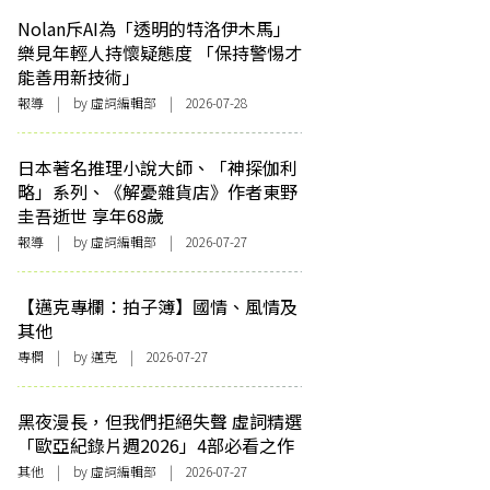
Nolan斥AI為「透明的特洛伊木馬」
樂見年輕人持懷疑態度 「保持警惕才
能善用新技術」
報導
| by 虛詞編輯部 | 2026-07-28
日本著名推理小說大師、「神探伽利
略」系列、《解憂雜貨店》作者東野
圭吾逝世 享年68歲
報導
| by 虛詞編輯部 | 2026-07-27
【邁克專欄：拍子簿】國情、風情及
其他
專欄
| by
邁克
| 2026-07-27
黑夜漫長，但我們拒絕失聲 虛詞精選
「歐亞紀錄片週2026」4部必看之作
其他
| by 虛詞編輯部 | 2026-07-27