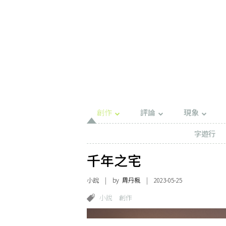
創作
評論
現象
字遊行
千年之宅
小說
| by
周丹楓
| 2023-05-25
小說
創作