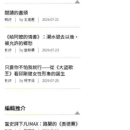
閱讀的盡頭
時評
| by 王建鏗 | 2026-07-22
《給阿嬤的情書》：潮水退去以後，
被允許的鄉愁
影評
| by 盤柳儂 | 2026-07-23
只要你不怕我就行——從《大盜歌
王》看邱剛健女性形象的誕生
影評
| by 柯宇涵 | 2026-07-28
編輯推介
當史詩下凡IMAX：路蘭的《奧德賽》