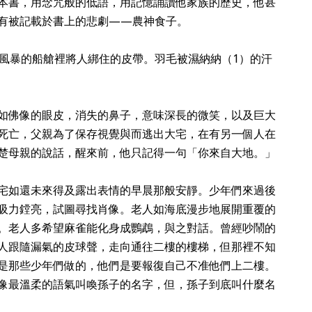
本書，用念咒般的低語，用記憶誦讀他家族的歷史，他甚
有被記載於書上的悲劇——農神食子。
紀風暴的船艙裡將人綁住的皮帶。羽毛被濕納納（1）的汗
如佛像的眼皮，消失的鼻子，意味深長的微笑，以及巨大
死亡，父親為了保存視覺與而逃出大宅，在有另一個人在
楚母親的說話，醒來前，他只記得一句「你來自大地。」
宅如還未來得及露出表情的早晨那般安靜。少年們來過後
吸力鏜亮，試圖尋找肖像。老人如海底漫步地展開重覆的
。老人多希望麻雀能化身成鸚鵡，與之對話。曾經吵鬧的
人跟隨漏氣的皮球聲，走向通往二樓的樓梯，但那裡不知
是那些少年們做的，他們是要報復自己不准他們上二樓。
像最溫柔的語氣叫喚孫子的名字，但，孫子到底叫什麼名