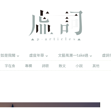
如是我聞
虛度年華
文藝風潮一take過
虛詞
字在食
專欄
詩歌
散文
小說
其他