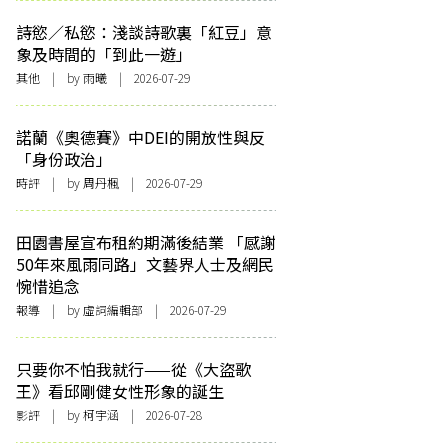
詩慾／私慾：淺談詩歌裏「紅豆」意
象及時間的「到此一遊」
其他
| by 雨曦 | 2026-07-29
諾蘭《奧德賽》中DEI的開放性與反
「身份政治」
時評
| by
周丹楓
| 2026-07-29
田園書屋宣布租約期滿後結業 「感謝
50年來風雨同路」文藝界人士及網民
惋惜追念
報導
| by 虛詞編輯部 | 2026-07-29
只要你不怕我就行——從《大盜歌
王》看邱剛健女性形象的誕生
影評
| by 柯宇涵 | 2026-07-28