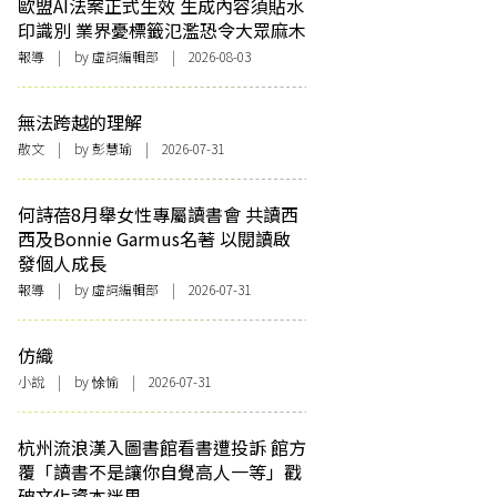
歐盟AI法案正式生效 生成內容須貼水
印識別 業界憂標籤氾濫恐令大眾麻木
報導
| by 虛詞編輯部 | 2026-08-03
無法跨越的理解
散文
| by 彭慧瑜 | 2026-07-31
何詩蓓8月舉女性專屬讀書會 共讀西
西及Bonnie Garmus名著 以閱讀啟
發個人成長
報導
| by 虛詞編輯部 | 2026-07-31
仿織
小說
| by 悇愉 | 2026-07-31
杭州流浪漢入圖書館看書遭投訴 館方
覆「讀書不是讓你自覺高人一等」戳
破文化資本迷思