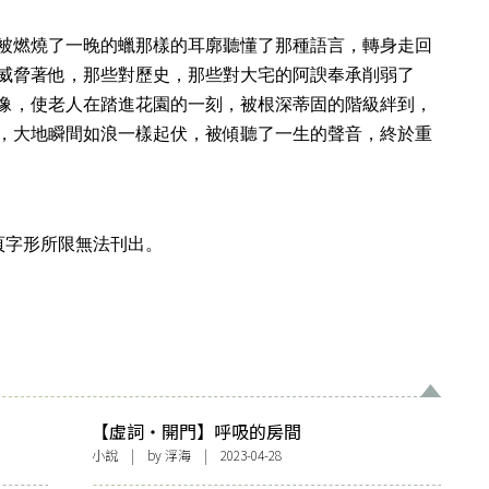
被燃燒了一晚的蠟那樣的耳廓聽懂了那種語言，轉身走回
威脅著他，那些對歷史，那些對大宅的阿諛奉承削弱了
像，使老人在踏進花園的一刻，被根深蒂固的階級絆到，
，大地瞬間如浪一樣起伏，被傾聽了一生的聲音，終於重
頁字形所限無法刊出。
【虛詞・開門】呼吸的房間
小說
| by
浮海
| 2023-04-28