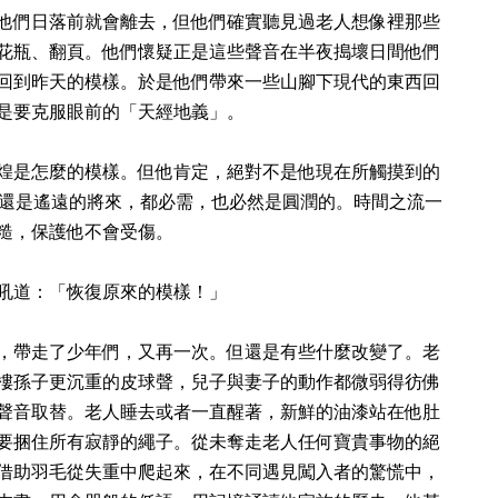
他們日落前就會離去，但他們確實聽見過老人想像裡那些
花瓶、翻頁。他們懷疑正是這些聲音在半夜搗壞日間他們
回到昨天的模樣。於是他們帶來一些山腳下現代的東西回
是要克服眼前的「天經地義」。
煌是怎麼的模樣。但他肯定，絕對不是他現在所觸摸到的
還是遙遠的將來，都必需，也必然是圓潤的。時間之流一
糙，保護他不會受傷。
吼道：「恢復原來的模樣！」
，帶走了少年們，又再一次。但還是有些什麼改變了。老
樓孫子更沉重的皮球聲，兒子與妻子的動作都微弱得彷佛
聲音取替。老人睡去或者一直醒著，新鮮的油漆站在他肚
要捆住所有寂靜的繩子。從未奪走老人任何寶貴事物的絕
借助羽毛從失重中爬起來，在不同遇見闖入者的驚慌中，