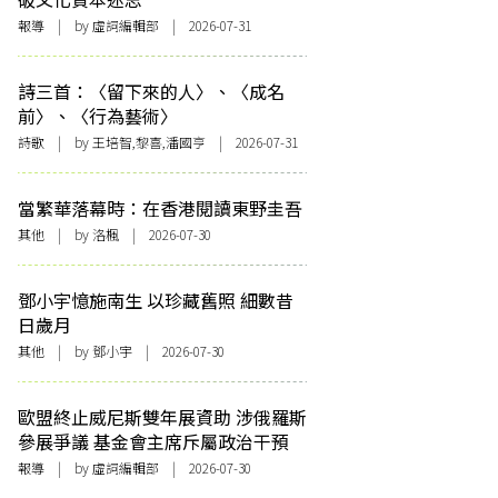
報導
| by 虛詞編輯部 | 2026-07-31
詩三首：〈留下來的人〉、〈成名
前〉、〈行為藝術〉
詩歌
| by 王培智,黎喜,潘國亨 | 2026-07-31
當繁華落幕時：在香港閱讀東野圭吾
其他
| by
洛楓
| 2026-07-30
鄧小宇憶施南生 以珍藏舊照 細數昔
日歲月
其他
| by 鄧小宇 | 2026-07-30
歐盟終止威尼斯雙年展資助 涉俄羅斯
參展爭議 基金會主席斥屬政治干預
報導
| by 虛詞編輯部 | 2026-07-30