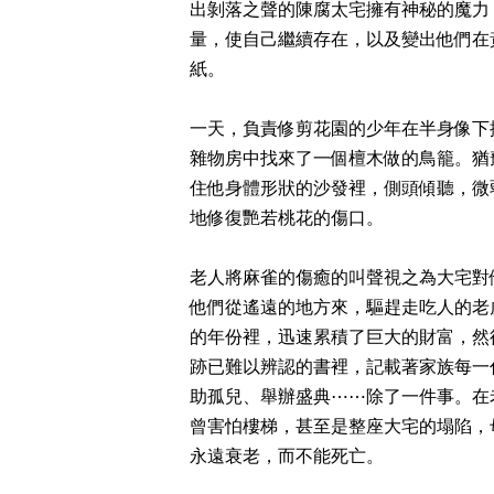
出剝落之聲的陳腐太宅擁有神秘的魔力
量，使自己繼續存在，以及變出他們在
紙。
一天，負責修剪花園的少年在半身像下
雜物房中找來了一個檀木做的鳥籠。猶
住他身體形狀的沙發裡，側頭傾聽，微
地修復艷若桃花的傷口。
老人將麻雀的傷癒的叫聲視之為大宅對
他們從遙遠的地方來，驅趕走吃人的老
的年份裡，迅速累積了巨大的財富，然
跡已難以辨認的書裡，記載著家族每一
助孤兒、舉辦盛典⋯⋯除了一件事。在
曾害怕樓梯，甚至是整座大宅的塌陷，
永遠衰老，而不能死亡。