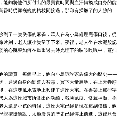
，能夠將他們所付出的最寶貴時間與血汗轉換成自身的能
黃昏時從顫巍巍的枯枝間接過，那印有揉皺了的人臉的
撿到了一隻受傷的麻雀，眾人在為小鳥處理完傷口後，從
豫片刻，老人讓小隻留了下來。夜裡，老人坐在水泥般記
弱的心跳聲如何在重重過去時光埋下的吱吱嘎嘎中，蹇拙
他的讚賞，每個早上，他向小鳥訴說家族偉大的歷史——
虎，通過自身的勤奮與智慧，買下大量農地，在上天眷顧
後，在這塊風水寶地上興建了這座大宅。在書架上那些字
代人為這座城市所做出的功續，戰勝鼠疫、修葺神廟、捐
老人還是小孩的時候，這座大宅已經是現在這副模樣，他
母親按撫他說，太過漫長的歷史已經停止前進，這裡只會