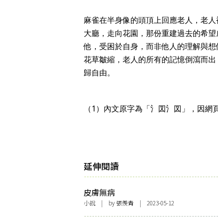
麻雀在半身像的頭頂上回應老人，老人
大廳，走向花園，那份重建過去的希望
他，受困於自身，而非他人的理解與想
花草皺縮，老人的所有的記憶倒瀉而出
歸自由。
（1）內文原字為「氵㘝氵㘝」，因網
延伸閱讀
皮膚無病
小說
| by
張羨青
| 2023-05-12