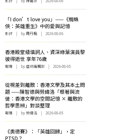
影評
| by 陳麗芬 | 2026-08-06
「I don’t love you」——《蜘蛛
俠：英雄重生》中的愛與記憶
影評
| by
周丹楓
| 2026-08-06
香港殿堂級填詞人、資深綠葉演員黎
彼得逝世 享年76歲
報導
| by 虛詞編輯部 | 2026-08-05
從視差到離散：香港文學及其本土問
題 ——陳智德與勞緯洛「根著與流
徙：香港文學的空間記憶 × 離散的
哲學思辨」對談整理
報導
| by 勞緯洛 | 2026-08-05
《奧德賽》：「英雄回歸」，定
PTSD？