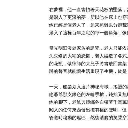
在夢裡，他一直害怕著天花板的墜落，
是潛入了更深的夢，所以他在床上也穿
他已經是個老人了，愈來愈難以分辨荒
滲入了這橦百年之宅的每一個角落，像
當光明汩沒於家族的詛咒，老人只能依
久失修的大宅的恐懼，老人編造了各式
的花瓶，做律師的大兒子將書放回書架
躚的聲音就能讓生活重現了生機，於是
一天，船槳划入這片神秘海域，搖盪的
他爺爺那支銀色的左輪手槍，鈍拙又無
他的腳下，老鼠與蟑螂各自帶著千軍萬
闖入的任何東西發出擁有權的聲明，但
管道時噏動的嘴巴，然後清脆的笑聲穿