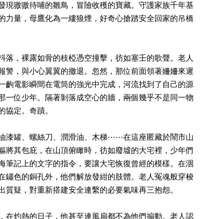
發現嗷嗷待哺的雛鳥，冒險收穫的寶藏。守護家族千年基
的力量，母鷹化為一縷狼煙，好奇心搶踏安全回家的吊橋
抖落，裸露如骨的枝椏憑空撞擊，彷如塞壬的歌聲。老人
報警，與小心翼翼的撤退。忽然，那位前面領著姍姍來遲
一齣電影瞬間在電筒的強光中完成，河流找到了自己的源
那一位少年。隔著剝落成空心的牆，兩個幾乎不是同一物
的協定。奇蹟。
油漆罐、螺絲刀、潤滑油、木梯⋯⋯在這座匿藏於鬧市山
軀將其包庇，在山頂俯瞰時，彷如廢墟的大宅裡，少年們
海筆記上的文字的指令，要讓大宅恢復曾經的模樣。在洇
在鏽色的銅孔外，他們解放發紺的肢體。老人冤魂般穿梭
出質疑，對重新搭建安全連繫的必要氣味再三抱怨。
，在灼熱的日子，他甚至連風扇都不為他們搧動。老人認