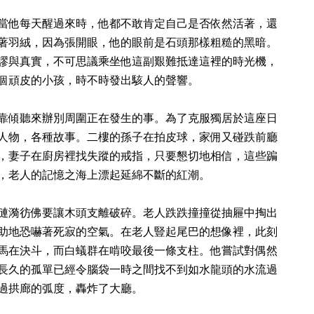
當他每天醒過來時，他都不敢肯定自己是否依然活著，還
著羽絨，因為張開眼，他的眼前是石頭那樣粗糙的黑暗。
謬與真實，不可思議乘坐他這副艱難抵達這裡的時光機，
個頑皮的小孩，時不時發出駭人的聲響。
靠傾聽來辦別周圍正在發生的事。為了克服獨居於這座日
人物，各種故事。二樓的孫子在拍皮球，家佣又碰跌前廳
，妻子在廚房裡找失蹤的戒指，只要懇切地相信，這些蹁
，老人的記憶之海上漂起延綿不斷的紅潮。
漣漪彷佛要讓木頭支離破碎。老人跌跌撞撞從抽屜中掏出
助地恐嚇著死寂的空氣。在老人豎起尾巴的想像裡，此刻
馬在決斗，而白蟻群在啃咬最後一條支柱。他嘗試對偶然
長久的孤單已經令腦袋一時之間找不到如水龍頭的水流過
過拱廊的弧度，轟炸了大廳。