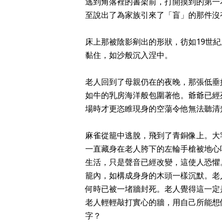
逃到角落裡的書架前，打開摸到的第一
至說出了為家族引來了「盲」的那件沒
床上那被陰影剜出的形狀，
彷如19世
黏住，如沙般沉入涅中。
老人回到了母親仍在的夜晚，那張低垂
如牛的乳房海洋般包圍著他。爺爺已經
場時才更恣睢現身的空蕩令他無法聽清
麻雀從籠中逃脫，飛到了青銅像上。大
一直藏身在老人胯下的左輪手槍被地心
生活，只是聲音已經改變，這使人恐懼
籠內，如構成身身的木頭一樣沉默。老
何時已被一堵牆封死。老人覺得這一定
老人輕輕敲打實心的牆，用自己所能想
字？