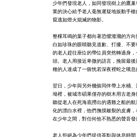
少年們發現老人，如同發現樹上的鷹巢
業的決心給予老人毫無遲疑地扳動手槍
竄逃如燈火熄滅的物影。
整棵耳鳴的葉子都向著恐懼潑濺的方向
白如珍珠的眼睛聽見道歉、打擾、不要
的老人趕往座位的帶位員突然轉過身，
頭。老人用接近卑微的語言，挽留最後
種的人達成了一個恍若深夜裡蛇之嘆息
翌日，少年與另外幾個同伴帶上水桶、
坳裡，被城市碩果僅存的樹木用古老身
聽從老人在死海底撈出的遇難之船的航
化的漂白水裡，他們撫摸皴裂的皮膚，
在少年之間，對任何他不熟悉的聲音發
老人拒絕為少年們提供茶點與休息時間