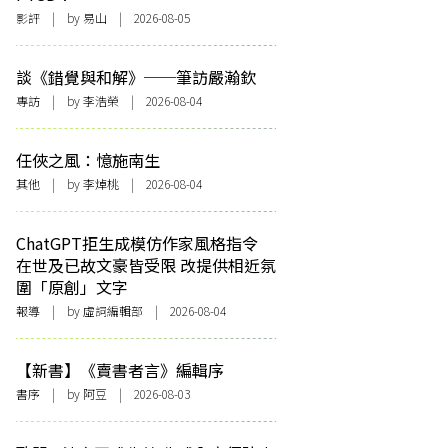
影評
| by 易山 | 2026-08-05
談《錯覺與和解》──筆訪嚴瀚欽
專訪
| by 李浩榮 | 2026-08-04
任俠之風：憶施南生
其他
| by 李焯桃 | 2026-08-04
ChatGPT拒生成模仿作家風格指令
在世及已故文豪皆受限 改提供相近氛
圍「原創」文字
報導
| by 虛詞編輯部 | 2026-08-04
【新書】《賣書者言》編輯序
書序
| by 阿豆 | 2026-08-03