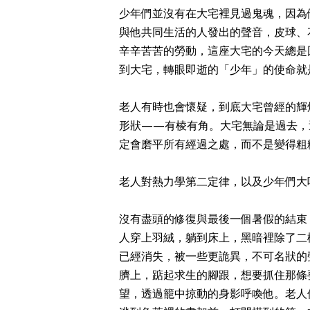
少年們並沒有在大宅裡見過鬼魂，因為
與他共同生活的人發出的聲音，皮球、
辛辛苦苦的勞動，這座大宅的今天總是
到大宅，轉眼即逝的「少年」的使命就
老人有時也會懷疑，到底大宅曾經的輝
形狀——有棱有角。大宅無論是過去，
定會磨平所有經過之處，而不是變得粗
老人對熱力學第二定律，以及少年們大
沒有盡頭的修復與最後一個暑假的結束
人穿上羽絨，躺到床上，黑暗裡除了二
已經消失，被一些更詭異，不可名狀的
臍上，踮起求生的腳跟，想要抓住那條
望，透過籠中掠動的身影呼喚他。老人