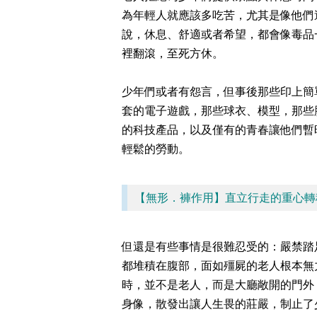
為年輕人就應該多吃苦，尤其是像他們
說，休息、舒適或者希望，都會像毒品
裡翻滾，至死方休。
少年們或者有怨言，但事後那些印上簡
套的電子遊戲，那些球衣、模型，那些
的科技產品，以及僅有的青春讓他們暫
輕鬆的勞動。
【無形．褲作用】直立行走的重心轉
但還是有些事情是很難忍受的：嚴禁踏
都堆積在腹部，面如殭屍的老人根本無
時，並不是老人，而是大廳敞開的門外
身像，散發出讓人生畏的莊嚴，制止了