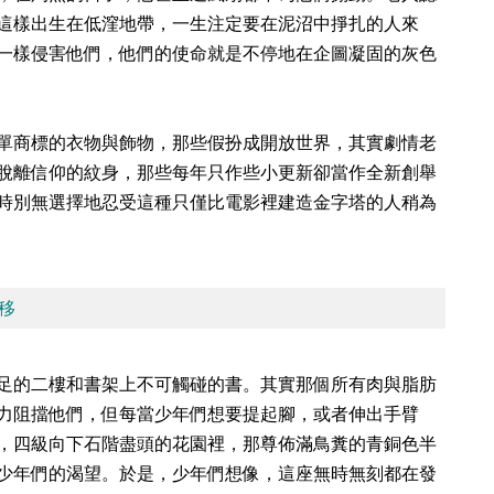
這樣出生在低漥地帶，一生注定要在泥沼中掙扎的人來
一樣侵害他們，他們的使命就是不停地在企圖凝固的灰色
單商標的衣物與飾物，那些假扮成開放世界，其實劇情老
脫離信仰的紋身，那些每年只作些小更新卻當作全新創舉
時別無選擇地忍受這種只僅比電影裡建造金字塔的人稍為
移
足的二樓和書架上不可觸碰的書。其實那個所有肉與脂肪
力阻擋他們，但每當少年們想要提起腳，或者伸出手臂
，四級向下石階盡頭的花園裡，那尊佈滿鳥糞的青銅色半
少年們的渴望。於是，少年們想像，這座無時無刻都在發