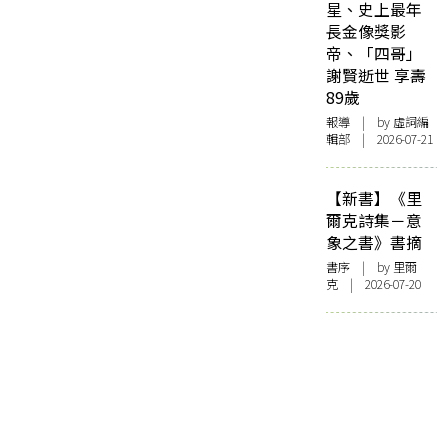
星、史上最年
長金像獎影
帝、「四哥」
謝賢逝世 享壽
89歲
報導
| by 虛詞編
輯部 | 2026-07-21
【新書】《里
爾克詩集－意
象之書》書摘
書序
| by 里爾
克 | 2026-07-20