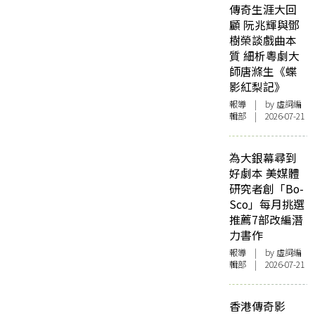
傳奇生涯大回
顧 阮兆輝與鄧
樹榮談戲曲本
質 細析粵劇大
師唐滌生《蝶
影紅梨記》
報導
| by 虛詞編
輯部 | 2026-07-21
為大銀幕尋到
好劇本 美媒體
研究者創「Bo-
Sco」每月挑選
推薦7部改編潛
力書作
報導
| by 虛詞編
輯部 | 2026-07-21
香港傳奇影