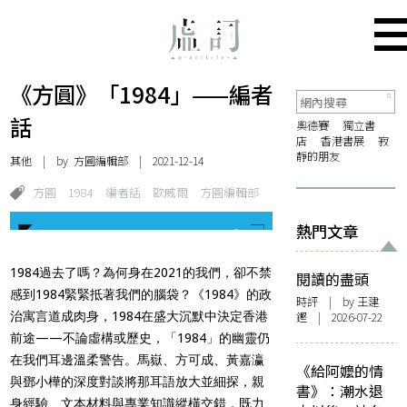
《方圓》「1984」——編者
話
奧德賽
獨立書
店
香港書展
寂
靜的朋友
其他
| by 方圓編輯部 | 2021-12-14
方圓
1984
編者話
歐威爾
方圓編輯部
熱門文章
1984過去了嗎？為何身在2021的我們，卻不禁
閱讀的盡頭
感到1984緊緊抵著我們的腦袋？《1984》的政
時評
| by 王建
治寓言道成肉身，1984在盛大沉默中決定香港
鏗 | 2026-07-22
前途——不論虛構或歷史，「1984」的幽靈仍
在我們耳邊溫柔警告。馬嶽、方可成、黃嘉瀛
《給阿嬤的情
與鄧小樺的深度對談將那耳語放大並細探，親
書》：潮水退
身經驗、文本材料與專業知識縱橫交錯，既力