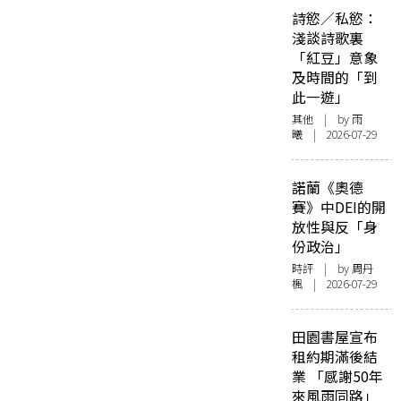
詩慾／私慾：
淺談詩歌裏
「紅豆」意象
及時間的「到
此一遊」
其他
| by 雨
曦 | 2026-07-29
諾蘭《奧德
賽》中DEI的開
放性與反「身
份政治」
時評
| by
周丹
楓
| 2026-07-29
田園書屋宣布
租約期滿後結
業 「感謝50年
來風雨同路」