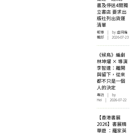
書及停送4間獨
立書店 要求出
版社列出貨運
清單
報導
| by 虛詞編
輯部 | 2026-07-23
《候鳥》編劇
林坤燿 × 導演
李智達：離開
與留下，從來
都不只是一個
人的決定
專訪
| by
Hei | 2026-07-22
【香港書展
2026】書展精
華遊 ：羅家英