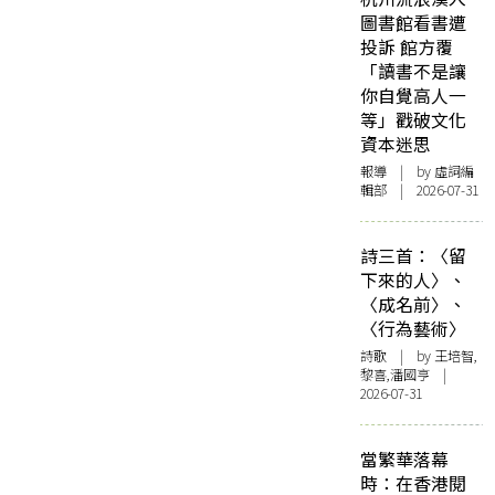
圖書館看書遭
投訴 館方覆
「讀書不是讓
你自覺高人一
等」戳破文化
資本迷思
報導
| by 虛詞編
輯部 | 2026-07-31
詩三首：〈留
下來的人〉、
〈成名前〉、
〈行為藝術〉
詩歌
| by 王培智,
黎喜,潘國亨 |
2026-07-31
當繁華落幕
時：在香港閱