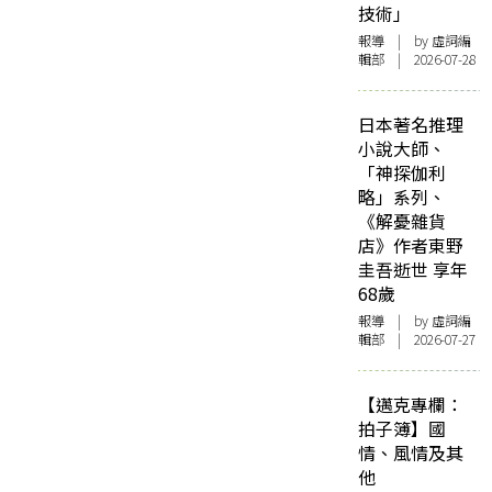
技術」
報導
| by 虛詞編
輯部 | 2026-07-28
日本著名推理
小說大師、
「神探伽利
略」系列、
《解憂雜貨
店》作者東野
圭吾逝世 享年
68歲
報導
| by 虛詞編
輯部 | 2026-07-27
【邁克專欄：
拍子簿】國
情、風情及其
他