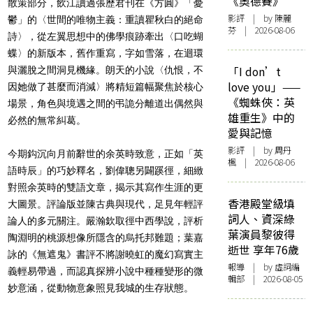
《奧德賽》
散策部分，飲江讀過張歷君刊在《方圓》「憂
影評
| by 陳麗
鬱」的〈世間的唯物主義：重讀瞿秋白的絕命
芬 | 2026-08-06
詩〉，從左翼思想中的佛學痕跡牽出〈口吃蝴
蝶〉的新版本，舊作重寫，字如雪落，在迴環
「I don’t
與灑脫之間洞見機緣。朗天的小說〈仇恨，不
love you」——
因她做了甚麼而消減〉將精短篇幅聚焦於核心
《蜘蛛俠：英
場景，角色與境遇之間的弔詭分離道出偶然與
雄重生》中的
必然的無常糾葛。
愛與記憶
影評
| by
周丹
今期鈎沉向月前辭世的余英時致意，正如「英
楓
| 2026-08-06
語時辰」的巧妙釋名，劉偉聰另闢蹊徑，細緻
對照余英時的雙語文章，揭示其寫作生涯的更
香港殿堂級填
大圖景。評論版並陳古典與現代，足見年輕評
詞人、資深綠
論人的多元關注。嚴瀚欽取徑中西學說，評析
葉演員黎彼得
陶淵明的桃源想像所隱含的烏托邦難題；葉嘉
逝世 享年76歲
詠的《無遮鬼》書評不將謝曉虹的魔幻寫實主
報導
| by 虛詞編
義輕易帶過，而認真探辨小說中種種變形的微
輯部 | 2026-08-05
妙意涵，從動物意象照見我城的生存狀態。