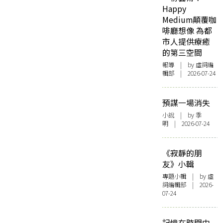
Happy
Medium顛覆咖
啡廳想像 為都
市人提供療癒
的第三空間
報導
| by 虛詞編
輯部 | 2026-07-24
預謀一場消失
小說
| by 季
明 | 2026-07-24
《寂靜的朋
友》小輯
專題小輯
| by 虛
詞編輯部 | 2026-
07-24
記憶在時間中