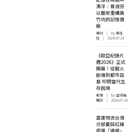
漂浮：曾淑芬
以藝術重構黃
竹坑的記憶遺
痕
專訪
| by 黃桂
桂 | 2026-07-24
《歐亞紀錄片
週2026》正式
開幕！從戰火
創傷到都市孤
島 叩問當代生
存困境
報導
| by 虛詞編
輯部 | 2026-07-24
嘉達物流台灣
分部憂踩紅線
拒運「違規」