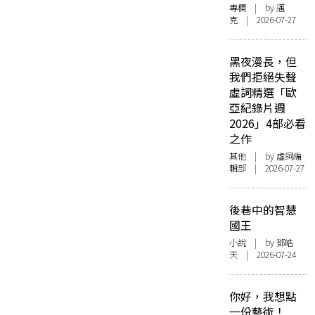
專欄
| by
邁
克
| 2026-07-27
黑夜漫長，但
我們拒絕失聲
虛詞精選「歐
亞紀錄片週
2026」4部必看
之作
其他
| by 虛詞編
輯部 | 2026-07-27
後巷中的智慧
國王
小說
| by 鄧皓
天 | 2026-07-24
你好，我想點
一份藝術！