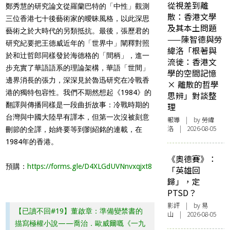
從視差到離
鄭秀慧的研究論文從羅蘭巴特的「中性」觀測
散：香港文學
三位香港七十後藝術家的曖昧風格，以此深思
及其本土問題
藝術之於大時代的另類抵抗。最後，張歷君的
——陳智德與勞
研究紀要把王德威近年的「世界中」闡釋對照
緯洛「根著與
於和辻哲郎同樣發於海德格的「間柄」，進一
流徙：香港文
步充實了華語語系的理論架構，華語「世間」
學的空間記憶
邊界消長的張力，深深見於魯迅研究在冷戰香
× 離散的哲學
港的獨特包容性。我們不期然想起《1984》的
思辨」對談整
翻譯與傳播同樣是一段曲折故事：冷戰時期的
理
台灣與中國大陸早有譯本，但第一次沒被刻意
報導
| by 勞緯
洛 | 2026-08-05
刪節的全譯，始終要等到劉紹銘的連載，在
1984年的香港。
《奧德賽》：
預購：
https://forms.gle/D4XLGdUVNnvxqjxt8
「英雄回
歸」，定
PTSD？
影評
| by 易
【已讀不回#19】董啟章：準備變禁書的
山 | 2026-08-05
描寫極權小說——喬治．歐威爾嘅《一九