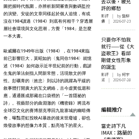
去以後，被允
圖把握時代氛圍，亦辨析新聞審查與數碼監控
許的鄉愁
的演變。安徒的文章同樣起於個人追憶，有或
影評
| by 盤柳
儂 | 2026-07-23
沒在1984讀過《1984》到底有何相干？穿透層
層社會環境與文化思潮，方覺「1984」是怎麼
一本大書。
只要你不怕我
就行——從《大
歐威爾在1949年出版《1984》，在1984來臨
盜歌王》看邱
前已影響巨大，莫昭如的〈鬼同你1984〉就憶
剛健女性形象
述《1984》如何啟示近半世紀前的行動，戲謔
的誕生
生鬼的筆法劍指人間新常態，活現散文的彈
影評
| by 柯宇
涵 | 2026-07-28
性。彭礪青的〈效忠〉則以詩的跳躍為平緩的
敘事體打開廣大的互文網絡，古今虛實低迴和
應，通通匯成那藏在口袋裡的「一首隱祕的
詩」。視藝部分的曲淵澈的《機密錄》將流布
編輯推介
全球亞文化的賽博朋克導回九龍寨城的幽暗傳
奇，曝豔霓虹投映AI暴政的後末世廢墟，卻也
當史詩下凡
煥發故事的想像力本質，點亮地下的星火。
IMAX：路蘭的