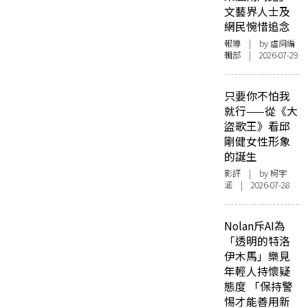
文藝界人士及
網民惋惜追念
報導
| by 虛詞編
輯部 | 2026-07-29
只要你不怕我
就行——從《大
盜歌王》看邱
剛健女性形象
的誕生
影評
| by 柯宇
涵 | 2026-07-28
Nolan斥AI為
「透明的特洛
伊木馬」樂見
年輕人持懷疑
態度 「保持警
惕才能善用新