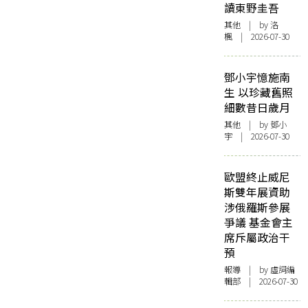
讀東野圭吾
其他
| by
洛
楓
| 2026-07-30
鄧小宇憶施南
生 以珍藏舊照
細數昔日歲月
其他
| by 鄧小
宇 | 2026-07-30
歐盟終止威尼
斯雙年展資助
涉俄羅斯參展
爭議 基金會主
席斥屬政治干
預
報導
| by 虛詞編
輯部 | 2026-07-30