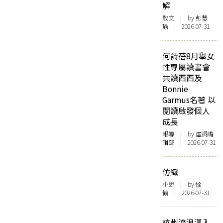
解
散文
| by 彭慧
瑜 | 2026-07-31
何詩蓓8月舉女
性專屬讀書會
共讀西西及
Bonnie
Garmus名著 以
閱讀啟發個人
成長
報導
| by 虛詞編
輯部 | 2026-07-31
仿織
小說
| by 悇
愉 | 2026-07-31
杭州流浪漢入