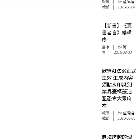
報導
| by 虛詞編
書會：執．拾．斷
輯部 | 2026-08-04
捨離（不了）
【新書】《賣
書者言》編輯
序
書序
| by 阿
豆 | 2026-08-03
歐盟AI法案正式
生效 生成內容
須貼水印識別
業界憂標籤氾
濫恐令大眾麻
木
報導
| by 虛詞編
輯部 | 2026-08-03
無法跨越的理