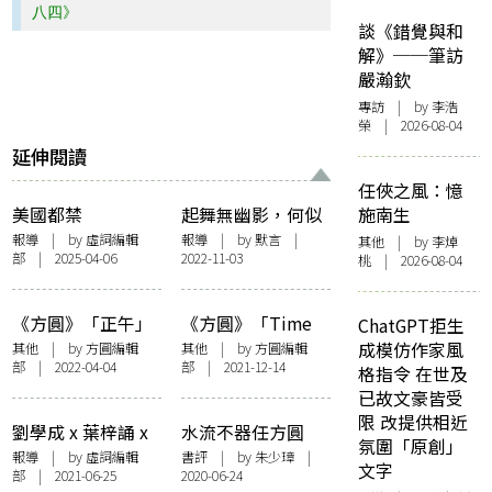
八四》
談《錯覺與和
解》──筆訪
嚴瀚欽
專訪
| by 李浩
榮 | 2026-08-04
延伸閱讀
任俠之風：憶
美國都禁
起舞無幽影，何似
施南生
《1984》？！ 愛荷
在人間——「瘋
報導
| by 虛詞編輯
報導
| by 默言 |
其他
| by 李焯
部 | 2025-04-06
2022-11-03
華州禁書法案牽連
日：方圓之展」開
桃 | 2026-08-04
大量文學經典 美法
幕講座紀錄
院頒禁令捍言論自
《方圓》「正午」
《方圓》「Time
ChatGPT拒生
由
——編者話
Folds」——編者話
成模仿作家風
其他
| by 方圓編輯
其他
| by 方圓編輯
部 | 2022-04-04
部 | 2021-12-14
格指令 在世及
已故文豪皆受
限 改提供相近
劉學成 x 葉梓誦 x
水流不器任方圓
氛圍「原創」
Ren Wan@執嘢 x
——讀《方圓》札
報導
| by 虛詞編輯
書評
| by
朱少璋
|
文字
部 | 2021-06-25
2020-06-24
鄧小樺——方圓讀
記五則