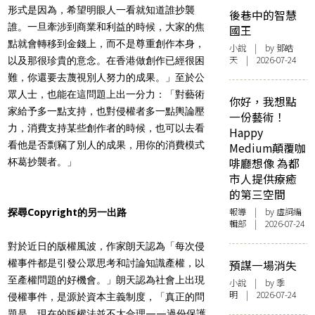
形式是因為，希望明眼人一看就知道誰抄襲
後巷中的智慧
誰。一旦牽涉到商業和利益的時候，大家的焦
國王
點就會轉移到金錢上，而不是尊重創作本身，
小說
| by 鄧皓
天 | 2026-07-24
以及那很珍貴的意念。在香港做創作已經很困
難，你還要去蔑視別人努力的成果。」至於公
眾人士，也能在這問題上出一分力：「對藝術
你好，我想點
家給予多一點支持，也對侵權者多一點輿論壓
一份藝術！
力，消費支持某些創作者的時候，也可以去看
Happy
看他是否剽竊了別人的成果，用你的消費模式
Medium顛覆咖
啡廳想像 為都
杯葛抄襲者。」
市人提供療癒
的第三空間
報導
| by 虛詞編
探尋Copyright的另一出路
輯部 | 2026-07-24
對於近日的版權風波，作家朗天認為「每次侵
權事件都是引發公眾思考和討論知識產權，以
預謀一場消失
至產權問題的好機會。」朗天認為社會上出現
小說
| by 季
明 | 2026-07-24
侵權事件，是源於資本主義制度，「真正的問
題是，現在的版權法並不太合理——過份保護