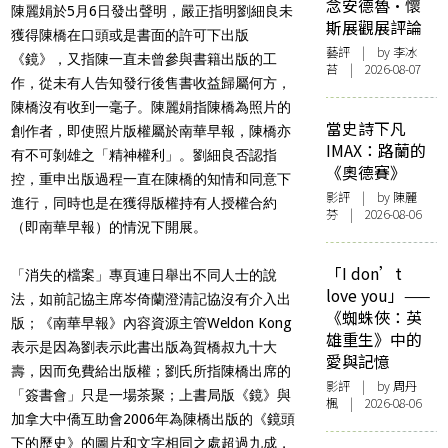
念安德魯·懷
陳麗娟於5月6日發出聲明，嚴正指明劉細良未
斯展觀展評論
獲得陳橋在口頭或是書面的許可下出版
藝評
| by 李冰
《鏡》，又指陳一直未曾參與書籍出版的工
苔 | 2026-08-07
作，從未有人告知發行後售書收益歸屬何方，
陳橋沒有收到一毫子。陳麗娟指陳橋為照片的
當史詩下凡
創作者，即使照片版權屬於南華早報，陳橋亦
IMAX：路蘭的
有不可剝雄之「精神權利」。劉細良否認指
《奧德賽》
控，重申出版過程一直在陳橋的知情和同意下
影評
| by 陳麗
進行，同時也是在獲得版權持有人授權合約
芬 | 2026-08-06
（即南華早報）的情況下開展。
「I don’t
「消失的檔案」專頁連日舉出不同人士的說
love you」——
法，如前記協主席岑倚蘭澄清記協沒有介入出
《蜘蛛俠：英
版；
《南華早報》內容資源主管Weldon Kong
雄重生》中的
表示是因為劉表示此書出版為賀橋叔九十大
愛與記憶
壽，因而免費給出版權；劉氏所指陳橋出席的
影評
| by
周丹
「簽書會」只是一場茶聚；上書局版《鏡》與
楓
| 2026-08-06
加拿大中僑互助會2006年為陳橋出版的《鏡頭
下的歷史》的圖片和文字相同之處超過九成，