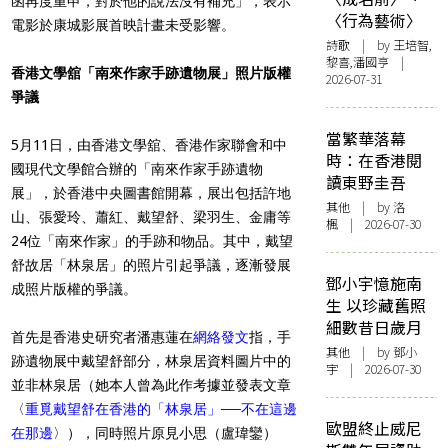
函再度重申，對於他的說法沒有補充」，表示
〈行為藝術〉
電影於康城影展首映計畫未受影響。
詩歌
| by 王培智,
黎喜,潘國亨 |
香港文學舘「南來作家
手跡
遺物展」照片版權
2026-07-31
爭議
當繁華落幕
5月11日，由香港文學舘、香港作家聯會和中
時：在香港閱
國現代文學館合辦的「南來作家手跡遺物
讀東野圭吾
展」，於香港中央圖書館開幕，展出包括許地
其他
| by
洛
山、張愛玲、蕭紅、戴望舒、梁羽生、金庸等
楓
| 2026-07-30
24位「南來作家」的手跡和物品。其中，戴望
舒故居「林泉居」的照片引起爭議，逐漸發展
鄧小宇憶施南
成照片版權的爭議。
生 以珍藏舊照
細數昔日歲月
首先是香港史研究者潘惠蓮在
網絡發文
指，手
其他
| by 鄧小
跡遺物展中戴望舒部分，林泉居資料圖片中的
宇 | 2026-07-30
並非林泉居（她本人曾為此作考據並發表文章
〈
重覓戴望舒在香港的「林泉居」──不在這邊
歐盟終止威尼
在那邊
〉），同時照片原見小思（盧瑋鑾）