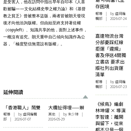
是受害人，他在訪問中指出早年自印本《人喜
存困境
歡被騙——文化結構史學之權力論》和《基督
報導
| by 虛詞編
教之貧乏》曾被整本盜版，兩者皆被朗天發現
輯部 | 2026-07-24
後才向他洽詢版權。但由始至終支持著佐權
（copyleft）、知識共享的他，面對上述事件，
嘉達物流台灣
一概沒有追究。朗天重申自己傾向知識作為公
分部憂踩紅線
器，「極度堅信無需設有版權」。
拒運「違規」
書及停送4間獨
立書店 要求出
版社列出貨運
清單
報導
| by 虛詞編
輯部 | 2026-07-23
延伸閱讀
《候鳥》編劇
「香港職人」鬧雙
大纜扯得埋——辮
林坤燿 × 導演
胞 集體回憶視覺元
子姑娘與沙千夢
報導
| by 虛詞編輯
其他
| by
朱少璋
|
李智達：離開
部 | 2026-07-07
2026-05-29
素常撞樣？
與留下，從來
都不只是一個