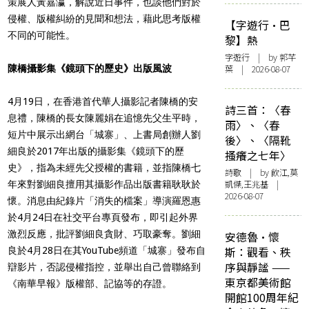
策展人黃嘉瀛，解說近日事件，也談他們對於
侵權、版權糾紛的見聞和想法，藉此思考版權
【字遊行·巴
不同的可能性。
黎】熱
字遊行
| by 郭芊
陳橋攝影集《鏡頭下的歷史》出版風波
葉 | 2026-08-07
4月19日，在香港首代華人攝影記者陳橋的安
詩三首：〈春
息禮，陳橋的長女陳麗娟在追憶先父生平時，
雨〉、〈春
短片中展示出網台「城寨」、上書局創辦人劉
後〉、〈隔靴
細良於2017年出版的攝影集《鏡頭下的歷
搔癢之七年〉
史》，指為未經先父授權的書籍，並指陳橋七
詩歌
| by 飲江,莫
凱傑,王兆基 |
年來對劉細良擅用其攝影作品出版書籍耿耿於
2026-08-07
懷。消息由紀錄片「消失的檔案」導演羅恩惠
於4月24日在社交平台專頁發布，即引起外界
激烈反應，批評劉細良貪財、巧取豪奪。劉細
安德魯·懷
斯：觀看、秩
良於4月28日在其YouTube頻道「城寨」發布自
序與靜謐 ——
辯影片，否認侵權指控，並舉出自己曾聯絡到
東京都美術館
《南華早報》版權部、記協等的存證。
開館100周年紀