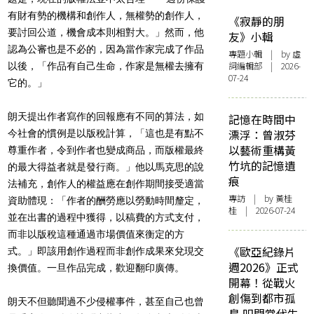
有財有勢的機構和創作人，無權勢的創作人，
《寂靜的朋
要討回公道，機會成本則相對大。」然而，他
友》小輯
認為公審也是不必的，因為當作家完成了作品
專題小輯
| by 虛
詞編輯部 | 2026-
以後，「作品有自己生命，作家是無權去擁有
07-24
它的。」
朗天提出作者寫作的回報應有不同的算法，如
記憶在時間中
漂浮：曾淑芬
今社會的慣例是以版稅計算，「這也是有點不
以藝術重構黃
尊重作者，令到作者也變成商品，而版權最終
竹坑的記憶遺
的最大得益者就是發行商。」他以馬克思的說
痕
法補充，創作人的權益應在創作期間接受適當
專訪
| by 黃桂
資助體現：「作者的酬勞應以勞動時間釐定，
桂 | 2026-07-24
並在出書的過程中獲得，以稿費的方式支付，
而非以版稅這種通過市場價值來衡定的方
《歐亞紀錄片
式。」即該用創作過程而非創作成果來兌現交
週2026》正式
換價值。一旦作品完成，歡迎翻印廣傳。
開幕！從戰火
創傷到都市孤
朗天不但聽聞過不少侵權事件，甚至自己也曾
島 叩問當代生