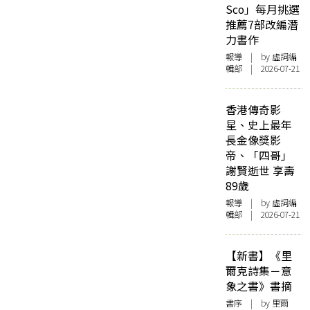
Sco」每月挑選
推薦7部改編潛
力書作
報導
| by 虛詞編
輯部 | 2026-07-21
香港傳奇影
星、史上最年
長金像獎影
帝、「四哥」
謝賢逝世 享壽
89歲
報導
| by 虛詞編
輯部 | 2026-07-21
【新書】《里
爾克詩集－意
象之書》書摘
書序
| by 里爾