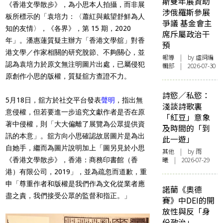
斯雙年展資助
《香港文學散步》，為小思本人拍攝，而非展
涉俄羅斯參展
板所標示的「袁培力：〈蕭紅與戴望舒鮮為人
爭議 基金會主
知的友情〉，《各界》，第 15 期，2020
席斥屬政治干
年」。潘惠蓮質疑主辦方「香港文學舘」對香
預
港文學／作家相關的研究脫節、不夠關心，並
報導
| by 虛詞編
認為袁培力於原文無注明圖片出處，已屬侵犯
輯部 | 2026-07-30
原創作小思的版權，質疑舘方查證不力。
詩慾／私慾：
5月18日，舘方於社交平台發表
聲明
，指出無
淺談詩歌裏
意侵權，但若要進一步追究文獻作者是否在原
「紅豆」意象
著中侵權，則「大大偏離了展覽為公眾提供資
及時間的「到
訊的本意」。舘方向小思確認故居圖片是為出
此一遊」
自她手，繼而為圖片說明加上「圖另見於小思
其他
| by 雨
曦 | 2026-07-29
《香港文學散步》，香港：商務印書館（香
港）有限公司，2019」，並為疏忽而道歉，重
申「尊重作者和版權是我們作為文化從業者應
諾蘭《奧德
盡之責，我們接受公眾的監督和指正。」
賽》中DEI的開
放性與反「身
份政治」