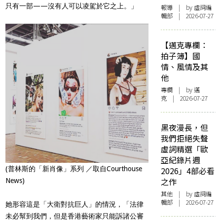
只有一部——沒有人可以凌駕於它之上。」
報導
| by 虛詞編
輯部 | 2026-07-27
【邁克專欄：
拍子簿】國
情、風情及其
他
專欄
| by
邁
克
| 2026-07-27
黑夜漫長，但
我們拒絕失聲
虛詞精選「歐
亞紀錄片週
(普林斯的「新肖像」系列 ／取自Courthouse
2026」4部必看
之作
News)
其他
| by 虛詞編
輯部 | 2026-07-27
她形容這是「大衛對抗巨人」的情況，「法律
未必幫到我們，但是香港藝術家只能訴諸公審