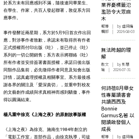
於系方未有回應感到不滿，隨後連同畢業生、
業界憂標籤氾
在學生、作家，共百人發起聯署，敦促系方回
濫恐令大眾麻
木
應事件。
報導
| by 虛詞編
輯部 | 2026-08-03
事件發酵近兩星期，系方於5月9日首次作出回
應，對涉事作者致歉，承認未有取得所有作者
正式授權而付印出版《吐》，並已停止《吐》
無法跨越的理
系列的一切公開銷售；系方表示將聯絡《吐》
解
所有作者並安排簽署書面授權，承諾日後出版
散文
| by 彭慧
瑜 | 2026-07-31
同類作品集前，必先徵得作者同意及知會出版
詳情，認真處理授權及相關事宜。系方最後感
謝各界的關注及「愛深責切」，並重申對校友
何詩蓓8月舉女
的文藝創作成績與求真精神而感到驕傲，事件
性專屬讀書會
得以圓滿結束。
共讀西西及
Bonnie
Garmus名著 以
楊凡重申徐克《上海之夜》的原創故事版權
閱讀啟發個人
成長
《上海之夜》為徐克、施南生1984年創立的
報導
| by 虛詞編
「電影工作室」首部作品，由徐克執導，司徒