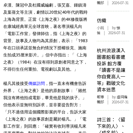
輯部 | 2026-07-31
卓漢、陳冠中及杜國威編劇，張艾嘉、鍾鎮濤
及葉蒨文等主演，劇情以20世紀40年代的戰時
上海為背景。正當《上海之夜》的4K修復版將
仿織
在康城經典單元全球首映，著名導演楊凡向
小說
| by 悇
愉 | 2026-07-31
「電影工作室」發律師信，指《上海之夜》的
背景、故事及人物均為其原創，表示：「1983
年在口頭承諾並無合約情況下授權徐克、施南
杭州流浪漢入
生拍成35厘米影片。」信中亦指出：「《上海
圖書館看書遭
之夜》（1984）在沒有得到原創者同意之下，
投訴 館方覆
「讀書不是讓
不得衍生任何重拍、電視劇以及其他。」
你自覺高人一
等」戳破文化
楊凡其後接受
傳媒訪問
，指一直未有機會告訴
資本迷思
外界，《上海之夜》是他的原創故事：「雖然
報導
| by 虛詞編
我沒有將他拍成電影，畢竟他是我的孩子。」
輯部 | 2026-07-31
但他表示並無特別訴求，並非要提告對方：
「只不過借用這個國際影展的平台，告訴大家
詩三首：〈留
《上海之夜》的故事原創是屬於楊凡。」「電
下來的人〉、
影工作室」則回應：「確實有收到導演楊凡來
〈成名前〉、