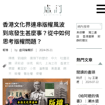
香港文化界連串版權風波
到底發生甚麼事？從中如何
奧德賽
獨立書
店
香港書展
寂
思考版權問題？
靜的朋友
報導
| by 虛詞編輯部 | 2024-05-21
陳橋
劉細良
鏡頭下的歷史
中大
吐露滋
熱門文章
蘭
梁莉姿
徐克
楊凡
上海之夜
香港文
學舘
戴望舒
小思
潘惠蓮
黃嘉瀛
朗
閱讀的盡頭
天
版權
著佐權
侵權
時評
| by 王建
鏗 | 2026-07-22
《給阿嬤的情
書》：潮水退