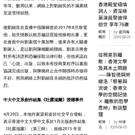
香港殿堂級填
等等。數周以來，網絡上對劉細良的不滿累積
詞人、資深綠
至滾雪球狀態。
葉演員黎彼得
逝世 享年76歲
後劉細良在直播中指
陳橋曾於2017年8月致電
報導
| by 虛詞編
他，如失憶般以粗言穢語質疑他偷相出書，更
輯部 | 2026-08-05
在會面中向劉索償十萬加幣，後來亦有人騷擾
劉家人，是以劉與陳橋斷絕聯絡。劉表示將會
從視差到離
對所有誹謗和恐嚇採取法律行動，但他承認自
散：香港文學
己「心急」出版，以致未有按商業程序以書面
及其本土問題
協議完成出版，與陳橋終止合作關係時亦做得
——陳智德與勞
不好。然而網絡上對劉細良夫婦的批評仍然猛
緯洛「根著與
烈。
流徙：香港文
學的空間記憶
中大中文系創作結集《吐露滋蘭》授權事件
× 離散的哲學
思辨」對談整
理
4月29日，本地作家梁莉姿於社交平台發帖，
表示香港中文大學中文系於1月出版創作結集
報導
| by 勞緯
洛 | 2026-08-05
《吐露滋蘭》（第三輯），收錄2015 年至