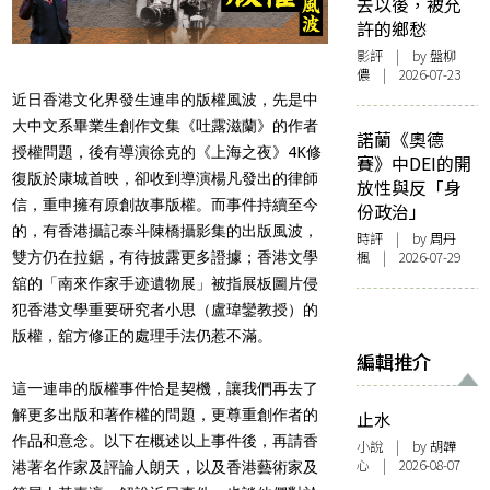
去以後，被允
許的鄉愁
影評
| by 盤柳
儂 | 2026-07-23
近日香港文化界發生連串的版權風波，先是中
大中文系畢業生創作文集《吐露滋蘭》的作者
諾蘭《奧德
授權問題，後有導演徐克的《上海之夜》4K修
賽》中DEI的開
復版於康城首映，卻收到導演楊凡發出的律師
放性與反「身
信，重申擁有原創故事版權。而事件持續至今
份政治」
的，有香港攝記泰斗陳橋攝影集的出版風波，
時評
| by
周丹
楓
| 2026-07-29
雙方仍在拉鋸，有待披露更多證據；香港文學
舘的「南來作家手迹遺物展」被指展板圖片侵
犯香港文學重要研究者小思（盧瑋鑾教授）的
版權，舘方修正的處理手法仍惹不滿。
編輯推介
這一連串的版權事件恰是契機，讓我們再去了
解更多出版和著作權的問題，更尊重創作者的
止水
作品和意念。以下在概述以上事件後，再請香
小說
| by 胡韡
心 | 2026-08-07
港著名作家及評論人朗天，以及香港藝術家及