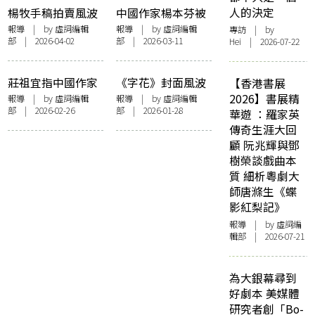
人的決定
楊牧手稿拍賣風波
中國作家楊本芬被
一探所有權、著作
控抄襲 坦承挪用余
報導
| by 虛詞編輯
報導
| by 虛詞編輯
專訪
| by
部 | 2026-04-02
部 | 2026-03-11
Hei | 2026-07-22
權與資本市場的拔
華、王朔等佳句 致
河
歉稱「他人表達更
為妥帖」
莊祖宜指中國作家
《字花》封面風波
【香港書展
殳俏侵權 《雙食
爭議 一探肖像與新
2026】書展精
報導
| by 虛詞編輯
報導
| by 虛詞編輯
部 | 2026-02-26
部 | 2026-01-28
記》與原著部分內
聞自由、傳媒本質
華遊 ：羅家英
容高度雷同 是單純
分野及工作倫理議
傳奇生涯大回
借鑒還是抄襲？
題
顧 阮兆輝與鄧
樹榮談戲曲本
質 細析粵劇大
師唐滌生《蝶
影紅梨記》
報導
| by 虛詞編
輯部 | 2026-07-21
為大銀幕尋到
好劇本 美媒體
研究者創「Bo-