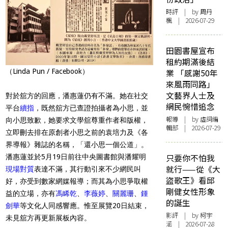
時評
| by
周丹
楓
| 2026-07-29
田園書屋宣布
租約期滿後結
（Linda Pun / Facebook）
業 「感謝50年
來風雨同路」
文藝界人士及
對於舘方的回應，潘惠蓮仍有不滿。她在社交
網民惋惜追念
平台
續指
，既然舘方已查證拍攝者為小思，並
報導
| by 虛詞編
向小思致歉，她要求文學舘尊重作者和版權，
輯部 | 2026-07-29
立即刪去排在原創者小思之前的袁培力及《各
界導報》雜誌的名稱，「還小思一個公道」。
只要你不怕我
潘惠蓮並於5月19日前往中央圖書館與潘耀明
就行——從《大
現場對質
表達不滿，其行動引來不少網民叫
盜歌王》看邱
好，亦受到數家網媒報導；而其為小思爭取權
剛健女性形象
益的立場，亦有
馮睎乾
、
李薇婷
、
關麗珊
、
鍾
的誕生
劍華
等文化人同感響應。惟至展覽20日結束，
影評
| by 柯宇
未見舘方再更新展板內容。
涵 | 2026-07-28