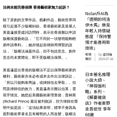
法例未能完善保障 香港藝術家無力起訴？
Nolan斥AI為
「透明的特洛
除了原創的文學作品、戲劇作品，藝術世界同
伊木馬」樂見
樣引起過不少版權糾紛。香港藝術家及策展人
年輕人持懷疑
黃嘉瀛接受虛詞訪問時，表示在香港難以申請
態度 「保持警
版權保護藝術品，「它不同於一項發明能夠輕
惕才能善用新
易申請專利」，她亦憶起前律師周博賢的說
技術」
法，「版權法涵蓋作品，但不包括意念。創作
報導
| by 虛詞編
意念尚未實體化，即不受版權法保障。」
輯部 | 2026-07-28
黃嘉瀛提出香港的版權法不足以保障藝術家的
日本著名推理
權利，藝術家亦未必有成本去作出法律訴訟，
小說大師、
「所以只能夠靠輿論，或律師信去爭取」。但
「神探伽利
問及律師信的效力，黃嘉瀛表示難以估算，需
略」系列、
視乎情況。她想起美國藝術家理查德．普林斯
《解憂雜貨
(Richard Prince) 最近被判敗訴，控方律師在聲
店》作者東野
明中如是說：「這項結果表明，標準不會因為
圭吾逝世 享年
68歲
面對藝術界著名且有權勢的人而改變，版權法