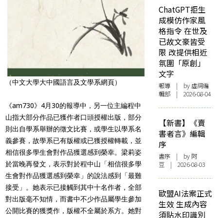
ChatGPT拒生
成模仿作家風
格指令 在世及
已故文豪皆受
限 改提供相近
氛圍「原創」
文字
（中文大學大中國語言及文學系網頁）
報導
| by 虛詞編
輯部 | 2026-08-04
《am730》4月30的報導中，另一位主編程中
山指大部分作品已獲作者口頭授權出版，部分
【新書】《賣
則出自學系舉辦的徵文比賽，或學生以學系名
書者言》編輯
義參賽，故學系已有版權或已獲授權轉載，並
序
相信很多學生會對作品獲選感到榮幸。梁莉姿
書序
| by 阿
於當晚再發文，表示對於程中山「相信很多學
豆 | 2026-08-03
生會對作品獲選感到榮幸」的說法感到「最難
接受」。她表示已接觸到其中十名作者，全部
歐盟AI法案正式
對出版毫不知情，而書中不少作品屬學生參加
生效 生成內容
公開比賽的獲獎作，版權不全屬於系方。她對
須貼水印識別