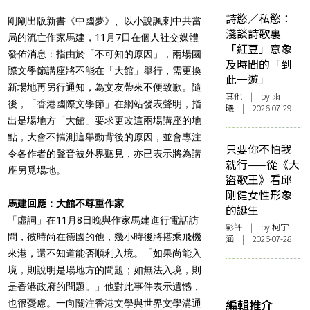
詩慾／私慾：
剛剛出版新書《中國夢》、以小說諷刺中共當
淺談詩歌裏
局的流亡作家馬建，11月7日在個人社交媒體
「紅豆」意象
發佈消息：指由於「不可知的原因」，兩場國
及時間的「到
際文學節講座將不能在「大館」舉行，需更換
此一遊」
新場地再另行通知，為文友帶來不便致歉。隨
其他
| by 雨
後，「香港國際文學節」在網站發表聲明，指
曦 | 2026-07-29
出是場地方「大館」要求更改這兩場講座的地
點，大會不揣測這舉動背後的原因，並會專注
只要你不怕我
令各作者的聲音被外界聽見，亦已表示將為講
就行——從《大
座另覓場地。
盜歌王》看邱
剛健女性形象
馬建回應：大館不尊重作家
的誕生
「虛詞」在11月8日晚與作家馬建進行電話訪
影評
| by 柯宇
問，彼時尚在德國的他，幾小時後將搭乘飛機
涵 | 2026-07-28
來港，還不知道能否順利入境。「如果尚能入
境，則說明是場地方的問題；如無法入境，則
是香港政府的問題。」他對此事件表示遺憾，
編輯推介
也很憂慮。一向關注香港文學與世界文學溝通