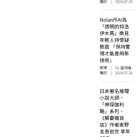
輯部 | 2026-07-29
Nolan斥AI為
「透明的特洛
伊木馬」樂見
年輕人持懷疑
態度 「保持警
惕才能善用新
技術」
報導
| by 虛詞編
輯部 | 2026-07-28
日本著名推理
小說大師、
「神探伽利
略」系列、
《解憂雜貨
店》作者東野
圭吾逝世 享年