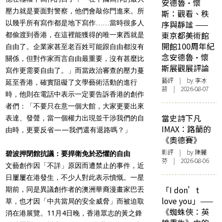
安德魯·懷
壓力就是要面對警察，他們會敲你門進來。所
斯：觀看、秩
以幾乎所有寫作都是地下寫作……當時很多人
序與靜謐 ——
東京都美術館
都偷渡到香港，在這裡能獲得的唯一東西就是
開館100周年紀
自由了。企業家甚至老百姓可能跟自由都沒有
念安德魯·懷
關係，但對作家而言自由最重要，沒有甚麼比
斯展觀展評論
寫作更需要自由了。」而當政治審查的壓力蔓
藝評
| by 李冰
延至香港，確實阻礙了文學藝術活動的進行
苔 | 2026-08-07
時，他則在電話中表示一定要告訴香港的創作
者們：「不要只在意一個大館，大家更要出來
當史詩下凡
表達、發聲，當一個權力出現並干涉我們的自
IMAX：路蘭的
由時，更要反省——我們還有退路嗎？」
《奧德賽》
影評
| by 陳麗
碧波押閉館抗議：要捍衛免於恐懼的自由
芬 | 2026-08-06
文藝創作因「不詳」原因而遭禁止的事件，近
日屢屢在港發生，不少人對此表示憤慨。一星
「I don’t
期前，同是異議創作者的澳洲華裔漫畫家巴丟
love you」——
草，也才因「中共當局的安全威脅」而被迫取
《蜘蛛俠：英
消在港展覽。11月4日晚，香港眾志的黃之鋒