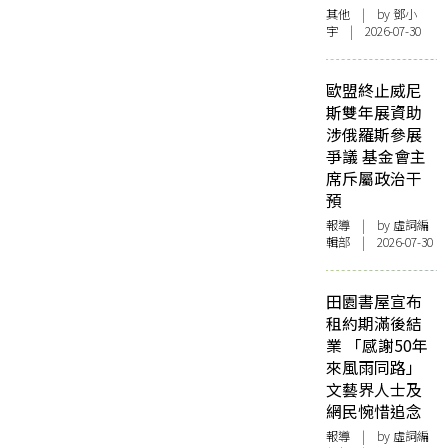
其他
| by 鄧小
宇 | 2026-07-30
歐盟終止威尼
斯雙年展資助
涉俄羅斯參展
爭議 基金會主
席斥屬政治干
預
報導
| by 虛詞編
輯部 | 2026-07-30
田園書屋宣布
租約期滿後結
業 「感謝50年
來風雨同路」
文藝界人士及
網民惋惜追念
報導
| by 虛詞編