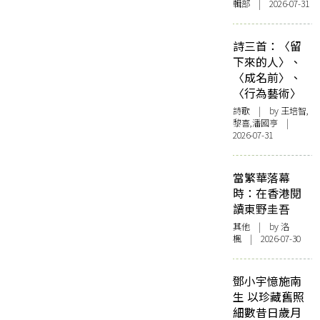
輯部 | 2026-07-31
詩三首：〈留
下來的人〉、
〈成名前〉、
〈行為藝術〉
詩歌
| by 王培智,
黎喜,潘國亨 |
2026-07-31
當繁華落幕
時：在香港閱
讀東野圭吾
其他
| by
洛
楓
| 2026-07-30
鄧小宇憶施南
生 以珍藏舊照
細數昔日歲月