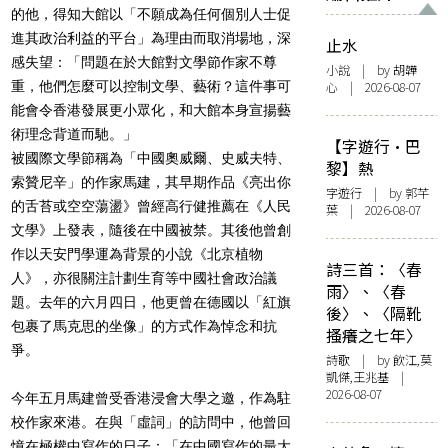
的他，得知大館以「不願成為任何個別人士促
進其政治利益的平台」為理由而取消場地，深
止水
感失望：「問題在於大館對文學節作家不尊
小說
| by 胡韡
重，他們怎麼可以控制文學、藝術？這件事可
心 | 2026-08-07
能會令香港發展更小眾化，和大館本身宣揚藝
術理念背道而馳。」
【字遊行·巴
被國際文學節稱為「中國奧威爾、史威夫特、
黎】熱
索贊尼辛」的作家馬建，其早期作品《亮出你
字遊行
| by 郭芊
的舌苔或空空蕩盪》曾經高行健推薦在《人民
葉 | 2026-08-07
文學》上發表，隨後在中國被禁。其後他曾創
作以天安門學運為背景的小說《北京植物
詩三首：〈春
人》，亦很關注計劃生育等中國社會政治議
雨〉、〈春
題。去年的六月四日，他更曾在德國以「紅旗
後〉、〈隔靴
包裹了馬克思的坐像」的方式作為悼念和抗
搔癢之七年〉
爭。
詩歌
| by 飲江,莫
凱傑,王兆基 |
2026-08-07
今年五月馬建曾受香港浸會大學之邀，作為駐
校作家來港。在與「虛詞」的訪問中，他曾回
憶在極權中寫作的日子：「在中國寫作的最大