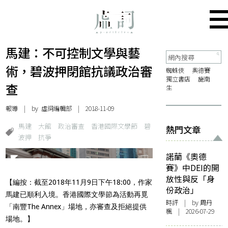
馬建：不可控制文學與藝
術，碧波押閉館抗議政治審
蜘蛛俠
奧德賽
獨立書店
施南
查
生
報導
| by 虛詞編輯部 | 2018-11-09
馬建
大館
政治審查
香港國際文學節
碧
熱門文章
波押
抗爭
諾蘭《奧德
賽》中DEI的開
放性與反「身
【編按：截至2018年11月9日下午18:00，作家
份政治」
馬建已順利入境。香港國際文學節為活動再覓
時評
| by
周丹
「南豐The Annex」場地，亦審查及拒絕提供
楓
| 2026-07-29
場地。】