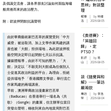
及倡議交流會，讓各界朋友討論如何面臨海嘯
思辨」對談整
般席捲而來的政治壓力。
理
報導
| by 勞緯
洛 | 2026-08-05
附：碧波押閉館抗議聲明
《奧德賽》：
由於華裔藝術家巴丟草的展覽受到「中方
「英雄回
威脅」被迫取消。加上文學作家馬建的講
歸」，定
座也被「大館」拒供場地，為此碧波押視
PTSD？
藝空間決定即日起閉館七天以示抗議。
影評
| by 易
據媒體報導，由於不可知的壓力，「大
山 | 2026-08-05
館」決定以「不願見到大館成為任個別人
士促進其政治利益的平台」為理由，拒絕
談《錯覺與和
提供場地予 「香港國際文學節」舉行流亡
解》──筆訪
作家馬建的兩場講座。
嚴瀚欽
早前，澳洲華裔政治漫畫家巴丟草
專訪
| by 李浩
（Badiucao）在香港舉行一場名為《共
榮 | 2026-08-04
歌》（Gongle）的畫展，但主辦單位當日
突發出聲明，稱收到來自內地當局對巴丟