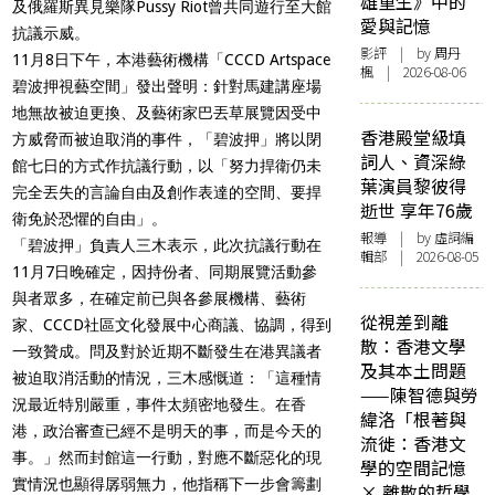
雄重生》中的
及俄羅斯異見樂隊Pussy Riot曾共同遊行至大館
愛與記憶
抗議示威。
影評
| by
周丹
11月8日下午，本港藝術機構「CCCD Artspace
楓
| 2026-08-06
碧波押視藝空間」發出聲明：針對馬建講座場
地無故被迫更換、及藝術家巴丟草展覽因受中
香港殿堂級填
方威脅而被迫取消的事件，「碧波押」將以閉
詞人、資深綠
館七日的方式作抗議行動，以「努力捍衛仍未
葉演員黎彼得
完全丟失的言論自由及創作表達的空間、要捍
逝世 享年76歲
衛免於恐懼的自由」。
報導
| by 虛詞編
「碧波押」負責人三木表示，此次抗議行動在
輯部 | 2026-08-05
11月7日晚確定，因持份者、同期展覽活動參
與者眾多，在確定前已與各參展機構、藝術
從視差到離
家、CCCD社區文化發展中心商議、協調，得到
散：香港文學
一致贊成。問及對於近期不斷發生在港異議者
及其本土問題
被迫取消活動的情況，三木感慨道：「這種情
——陳智德與勞
況最近特別嚴重，事件太頻密地發生。在香
緯洛「根著與
港，政治審查已經不是明天的事，而是今天的
流徙：香港文
事。」然而封館這一行動，對應不斷惡化的現
學的空間記憶
實情況也顯得孱弱無力，他指稱下一步會籌劃
× 離散的哲學