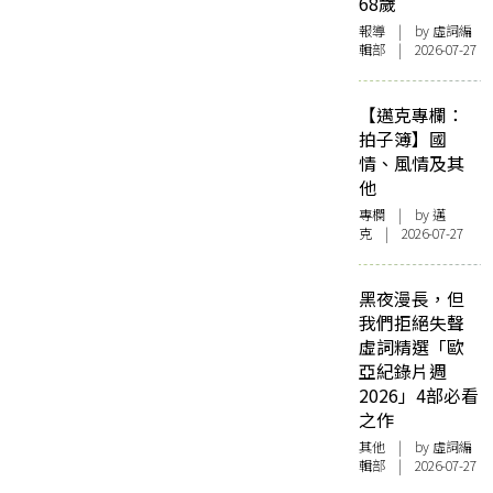
68歲
報導
| by 虛詞編
輯部 | 2026-07-27
【邁克專欄：
拍子簿】國
情、風情及其
他
專欄
| by
邁
克
| 2026-07-27
黑夜漫長，但
我們拒絕失聲
虛詞精選「歐
亞紀錄片週
2026」4部必看
之作
其他
| by 虛詞編
輯部 | 2026-07-27