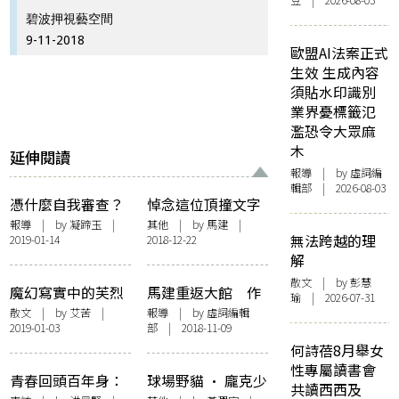
豆 | 2026-08-03
碧波押視藝空間
9-11-2018
歐盟AI法案正式
生效 生成內容
須貼水印識別
業界憂標籤氾
濫恐令大眾麻
木
延伸閱讀
報導
| by 虛詞編
輯部 | 2026-08-03
憑什麼自我審查？
悼念這位頂撞文字
梁文道要求順豐回
獄的現代詩人——
報導
| by
凝蹄玉
|
其他
| by 馬建 |
無法跨越的理
2019-01-14
2018-12-22
應
寫給逝去的孟浪兄
解
散文
| by 彭慧
魔幻寫實中的芙烈
馬建重返大館 作
瑜 | 2026-07-31
達．卡蘿——匈牙
家與文化界捍衛自
散文
| by
艾苦
|
報導
| by 虛詞編輯
2019-01-03
部 | 2018-11-09
利國家美術館
由
何詩蓓8月舉女
（上）
性專屬讀書會
青春回頭百年身：
球場野貓 · 龐克少
共讀西西及