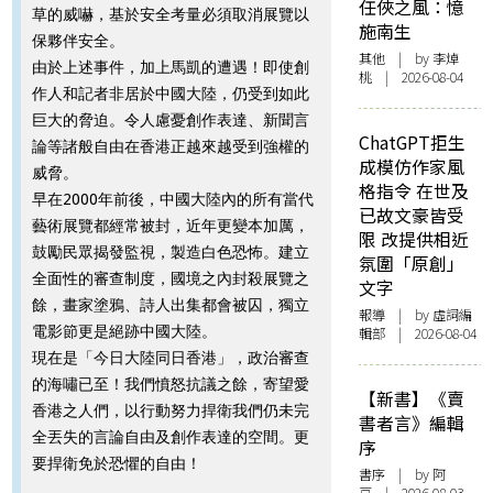
任俠之風：憶
草的威嚇，基於安全考量必須取消展覽以
施南生
保夥伴安全。
其他
| by 李焯
由於上述事件，加上馬凱的遭遇！即使創
桃 | 2026-08-04
作人和記者非居於中國大陸，仍受到如此
巨大的脅迫。令人慮憂創作表達、新聞言
ChatGPT拒生
論等諸般自由在香港正越來越受到強權的
成模仿作家風
威脅。
格指令 在世及
早在2000年前後，中國大陸內的所有當代
已故文豪皆受
藝術展覽都經常被封，近年更變本加厲，
限 改提供相近
鼓勵民眾揭發監視，製造白色恐怖。建立
氛圍「原創」
全面性的審查制度，國境之內封殺展覽之
文字
餘，畫家塗鴉、詩人出集都會被囚，獨立
報導
| by 虛詞編
電影節更是絕跡中國大陸。
輯部 | 2026-08-04
現在是「今日大陸同日香港」，政治審查
的海嘯已至！我們憤怒抗議之餘，寄望愛
【新書】《賣
香港之人們，以行動努力捍衛我們仍未完
書者言》編輯
全丟失的言論自由及創作表達的空間。更
序
要捍衛免於恐懼的自由！
書序
| by 阿