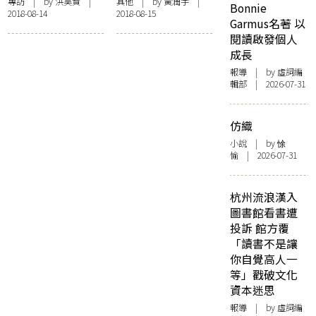
專訪羅冠聰
女 · 異議詩人
專訪
| by
洪昊賢
|
其他
| by
黃潤宇
|
Bonnie
2018-08-14
2018-08-15
Garmus名著 以
閱讀啟發個人
成長
報導
| by 虛詞編
輯部 | 2026-07-31
仿織
小說
| by 悇
愉 | 2026-07-31
杭州流浪漢入
圖書館看書遭
投訴 館方覆
「讀書不是讓
你自覺高人一
等」戳破文化
資本迷思
報導
| by 虛詞編