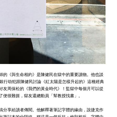
師的《與生命相約》是陳健民在獄中的重要讀物。他也談
銀行劫犯跟陳健民討論《紅太陽是怎樣升起的》這種經典
好友周保松的《我們的黃金時代》！監獄中每個月可以從
了便很難捱，獄友還總動員「幫教授找書」。
稿分享給讀者傳閱。他解釋著筆記字體的緣由，說捷克作
出筆記本的分隔線，稱這是一個反抗；他則相反，字體由