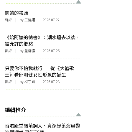
閱讀的盡頭
時評
| by 王建鏗 | 2026-07-22
《給阿嬤的情書》：潮水退去以後，
被允許的鄉愁
影評
| by 盤柳儂 | 2026-07-23
只要你不怕我就行——從《大盜歌
王》看邱剛健女性形象的誕生
影評
| by 柯宇涵 | 2026-07-28
編輯推介
香港殿堂級填詞人、資深綠葉演員黎