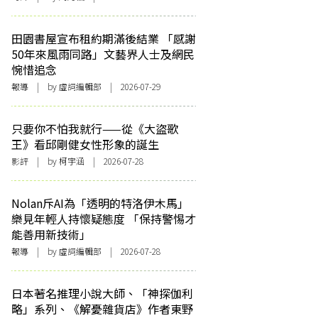
田園書屋宣布租約期滿後結業 「感謝
50年來風雨同路」文藝界人士及網民
惋惜追念
報導
| by 虛詞編輯部 | 2026-07-29
只要你不怕我就行——從《大盜歌
王》看邱剛健女性形象的誕生
影評
| by 柯宇涵 | 2026-07-28
Nolan斥AI為「透明的特洛伊木馬」
樂見年輕人持懷疑態度 「保持警惕才
能善用新技術」
報導
| by 虛詞編輯部 | 2026-07-28
日本著名推理小說大師、「神探伽利
略」系列、《解憂雜貨店》作者東野