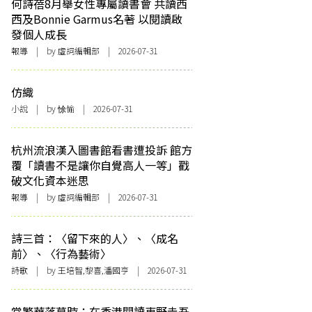
何詩蓓8月舉女性專屬讀書會 共讀西
西及Bonnie Garmus名著 以閱讀啟
發個人成長
報導
| by 虛詞編輯部 | 2026-07-31
仿織
小說
| by 悇愉 | 2026-07-31
杭州流浪漢入圖書館看書遭投訴 館方
覆「讀書不是讓你自覺高人一等」戳
破文化資本迷思
報導
| by 虛詞編輯部 | 2026-07-31
詩三首：〈留下來的人〉、〈成名
前〉、〈行為藝術〉
詩歌
| by 王培智,黎喜,潘國亨 | 2026-07-31
當繁華落幕時：在香港閱讀東野圭吾