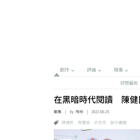
創作
評論
現象
好想藝術
在黑暗時代閱讀 陳健
報導
| by 飛地 | 2022-08-25
陳健民
房慧真
許恩恩
獄中書簡