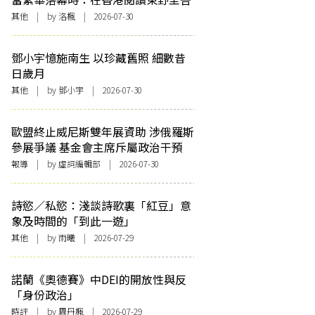
其他
| by
洛楓
| 2026-07-30
鄧小宇憶施南生 以珍藏舊照 細數昔
日歲月
其他
| by 鄧小宇 | 2026-07-30
歐盟終止威尼斯雙年展資助 涉俄羅斯
參展爭議 基金會主席斥屬政治干預
報導
| by 虛詞編輯部 | 2026-07-30
詩慾／私慾：淺談詩歌裏「紅豆」意
象及時間的「到此一遊」
其他
| by 雨曦 | 2026-07-29
諾蘭《奧德賽》中DEI的開放性與反
「身份政治」
時評
| by
周丹楓
| 2026-07-29