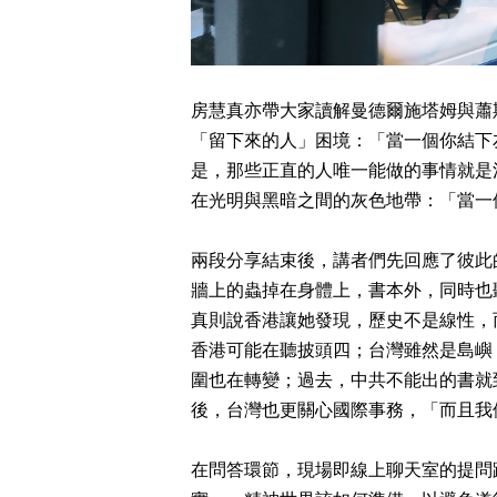
房慧真亦帶大家讀解曼德爾施塔姆與蕭
「留下來的人」困境：「當一個你結下
是，那些正直的人唯一能做的事情就是
在光明與黑暗之間的灰色地帶：「當一
兩段分享結束後，講者們先回應了彼此
牆上的蟲掉在身體上，書本外，同時也
真則說香港讓她發現，歷史不是線性，
香港可能在聽披頭四；台灣雖然是島嶼
圍也在轉變；過去，中共不能出的書就
後，台灣也更關心國際事務，「而且我
在問答環節，現場即線上聊天室的提問