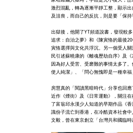
激烈混亂，轉為逐漸平靜工整，顯示出
及沮喪，而自己的反抗，則是要「保持
出獄後，他開了YT頻道說書，發現較
追求：自治之夢》和《陳寅恪的最後2
寅恪選擇與文化共浮沉。另一個受人關
民引述蘇曉康的《離魂歷劫自序》及《
因為好人受苦、受磨難的事情太多了。
使人純潔」、「問心無愧即是一種幸福
房慧真的「閱讀黑暗時代」分享也回應
近作《煙街》及《日常運動》，關注在
了富翁邱永漢少人知道的早期作品《香
識份子流亡到香港，在冷酷資本社會中
文毅，曾在東京創立「台灣共和國臨時