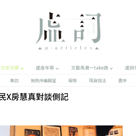
如是我聞
虛度年華
文藝風潮一take過
虛詞
專訪
無秩序編輯室
報導
現身說法
書序
民X房慧真對談側記