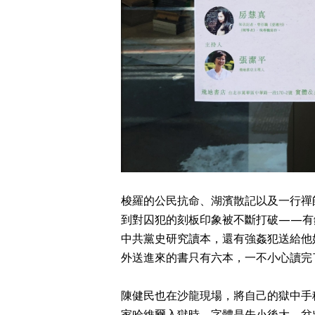
梭羅的公民抗命、湖濱散記以及一行禪
到對囚犯的刻板印象被不斷打破——有
中共黨史研究讀本，還有強姦犯送給他
外送進來的書只有六本，一不小心讀完
陳健民也在沙龍現場，將自己的獄中手
家哈維爾入獄時，字體是先小後大，岔