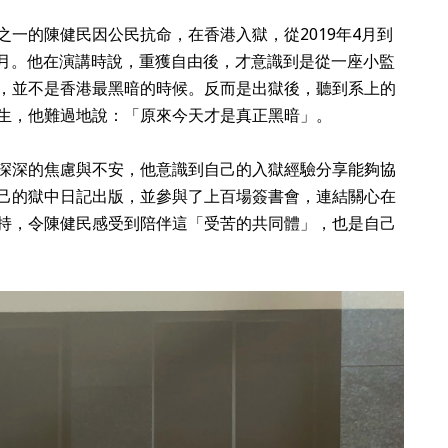
一的陳健民因公民抗命，在香港入獄，從2019年4月到
中日月。他在演講時說，重獲自由後，才意識到是從一座小監
，並不是香港最黑暗的時候。反而是出獄後，聽到系上的
生，他難過地說：「原來今天才是真正黑暗」。
深深的焦慮與不安，他意識到自己的入獄經驗分享能夠協
己的獄中日記出版，並參與了上百場簽書會，連結關心在
持，令陳健民感受到陪伴這「受苦的共同體」，也是自己