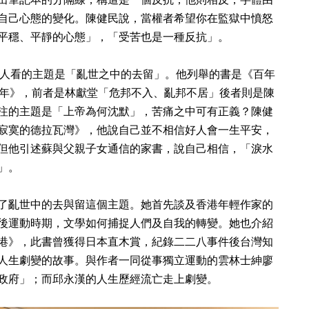
自己心態的變化。陳健民說，當權者希望你在監獄中憤怒
平穩、平靜的心態」，「受苦也是一種反抗」。
多人看的主題是「亂世之中的去留」。他列舉的書是《百年
0年》，前者是林獻堂「危邦不入、亂邦不居」後者則是陳
注的主題是「上帝為何沈默」，苦痛之中可有正義？陳健
寂寞的德拉瓦灣》，他說自己並不相信好人會一生平安，
但他引述蘇與父親子女通信的家書，說自己相信，「淚水
」。
了亂世中的去與留這個主題。她首先談及香港年輕作家的
後運動時期，文學如何捕捉人們及自我的轉變。她也介紹
港》，此書曾獲得日本直木賞，紀錄二二八事件後台灣知
人生劇變的故事。與作者一同從事獨立運動的雲林士紳廖
政府」；而邱永漢的人生歷經流亡走上劇變。