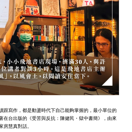
讀跟寫作，都是動盪時代下自己能夠掌握的，最小單位的
著在台出版的《受苦與反抗：陳健民・獄中書簡》，由來
家房慧真對話。