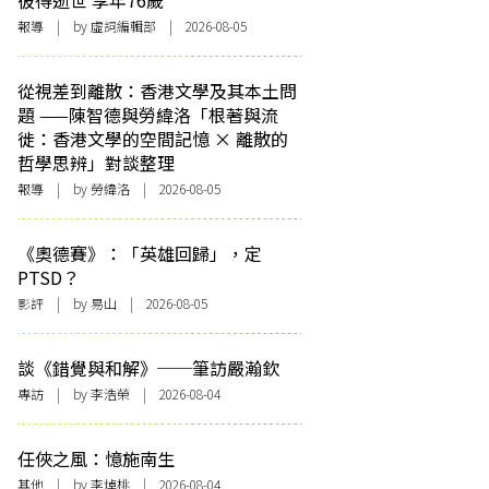
彼得逝世 享年76歲
報導
| by 虛詞編輯部 | 2026-08-05
從視差到離散：香港文學及其本土問
題 ——陳智德與勞緯洛「根著與流
徙：香港文學的空間記憶 × 離散的
哲學思辨」對談整理
報導
| by 勞緯洛 | 2026-08-05
《奧德賽》：「英雄回歸」，定
PTSD？
影評
| by 易山 | 2026-08-05
談《錯覺與和解》──筆訪嚴瀚欽
專訪
| by 李浩榮 | 2026-08-04
任俠之風：憶施南生
其他
| by 李焯桃 | 2026-08-04