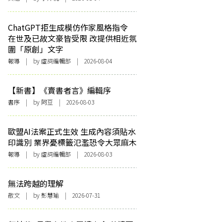
ChatGPT拒生成模仿作家風格指令
在世及已故文豪皆受限 改提供相近氛
圍「原創」文字
報導
| by 虛詞編輯部 | 2026-08-04
【新書】《賣書者言》編輯序
書序
| by 阿豆 | 2026-08-03
歐盟AI法案正式生效 生成內容須貼水
印識別 業界憂標籤氾濫恐令大眾麻木
報導
| by 虛詞編輯部 | 2026-08-03
無法跨越的理解
散文
| by 彭慧瑜 | 2026-07-31