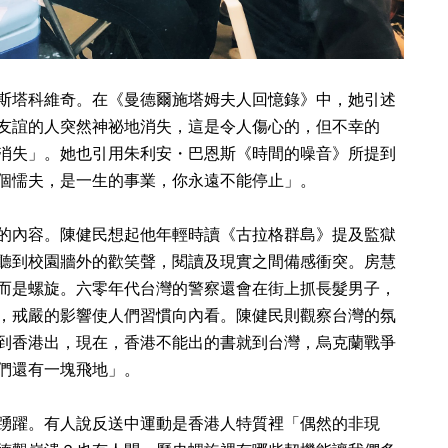
斯塔科維奇。在《曼德爾施塔姆夫人回憶錄》中，她引述
友誼的人突然神祕地消失，這是令人傷心的，但不幸的
消失」。她也引用朱利安・巴恩斯《時間的噪音》所提到
個懦夫，是一生的事業，你永遠不能停止」。
的內容。陳健民想起他年輕時讀《古拉格群島》提及監獄
聽到校園牆外的歡笑聲，閱讀及現實之間備感衝突。房慧
而是螺旋。六零年代台灣的警察還會在街上抓長髮男子，
，戒嚴的影響使人們習慣向內看。陳健民則觀察台灣的氛
到香港出，現在，香港不能出的書就到台灣，烏克蘭戰爭
們還有一塊飛地」。
踴躍。有人說反送中運動是香港人特質裡「偶然的非現