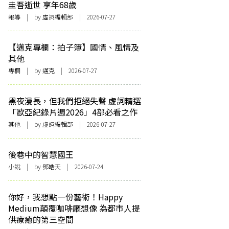
圭吾逝世 享年68歲
報導
| by 虛詞編輯部 | 2026-07-27
【邁克專欄：拍子簿】國情、風情及
其他
專欄
| by
邁克
| 2026-07-27
黑夜漫長，但我們拒絕失聲 虛詞精選
「歐亞紀錄片週2026」4部必看之作
其他
| by 虛詞編輯部 | 2026-07-27
後巷中的智慧國王
小說
| by 鄧皓天 | 2026-07-24
你好，我想點一份藝術！Happy
Medium顛覆咖啡廳想像 為都市人提
供療癒的第三空間