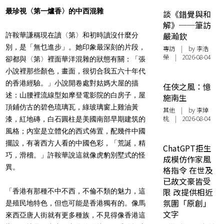
最珍視〈第一爐香〉的中西混雜
談《錯覺與和
解》──筆訪
嚴瀚欽
許鞍華謙稱現在讀〈第〉和初時讀沒什麼分
別，是「無乜進步」。她印象最深刻的片段，
專訪
| by 李浩
榮 | 2026-08-04
卻都與〈第〉裡面華洋混雜的狀態有關：「張
小說裡那些顏色，畫面，很切合我五六十年代
的香港經驗。」小說開卷處對姑媽大屋的描
任俠之風：憶
述：山腰裡流線型如摩登電影院的白房子，屋
施南生
頂鋪仿古的碧色琉璃瓦，綠玻璃窗上雞油黃
其他
| by 李焯
桃 | 2026-08-04
漆，紅地磚，白石圓柱是美國南部早期建筑的
風格；內室是立體化的西式佈置，配幾件中國
擺設，有著西方人看的中國色彩，「荒誕，精
ChatGPT拒生
巧，滑稽。」許鞍華說這就像虎豹別墅式的怪
成模仿作家風
異。
格指令 在世及
已故文豪皆受
限 改提供相近
「香港有那種不中不西，不倫不類的魅力，這
氛圍「原創」
是殖民地特色，但也可能是香港獨有的。像馬
文字
來西亞唐人街就有更多種族，不見得像香港這