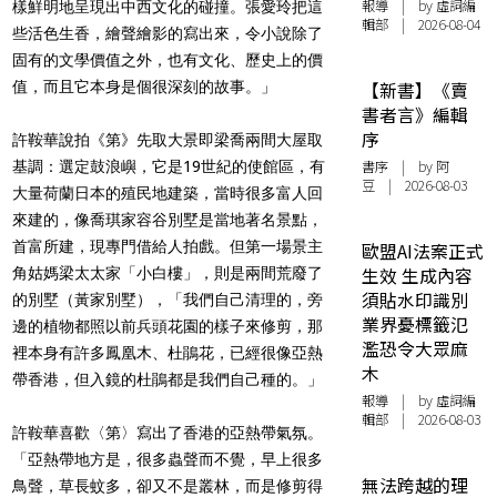
報導
| by 虛詞編
樣鮮明地呈現出中西文化的碰撞。張愛玲把這
輯部 | 2026-08-04
些活色生香，繪聲繪影的寫出來，令小說除了
固有的文學價值之外，也有文化、歷史上的價
值，而且它本身是個很深刻的故事。」
【新書】《賣
書者言》編輯
序
許鞍華說拍《第》先取大景即梁喬兩間大屋取
書序
| by 阿
基調：選定鼓浪嶼，它是19世紀的使館區，有
豆 | 2026-08-03
大量荷蘭日本的殖民地建築，當時很多富人回
來建的，像喬琪家容谷別墅是當地著名景點，
首富所建，現專門借給人拍戲。但第一場景主
歐盟AI法案正式
生效 生成內容
角姑媽梁太太家「小白樓」，則是兩間荒廢了
須貼水印識別
的別墅（黃家別墅），「我們自己清理的，旁
業界憂標籤氾
邊的植物都照以前兵頭花園的樣子來修剪，那
濫恐令大眾麻
裡本身有許多鳳凰木、杜鵑花，已經很像亞熱
木
帶香港，但入鏡的杜鵑都是我們自己種的。」
報導
| by 虛詞編
輯部 | 2026-08-03
許鞍華喜歡〈第〉寫出了香港的亞熱帶氣氛。
「亞熱帶地方是，很多蟲聲而不覺，早上很多
無法跨越的理
鳥聲，草長蚊多，卻又不是叢林，而是修剪得