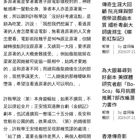
多原著黨是拿著書逐字跟電影做校對的，神經
傳奇生涯大回
敏感牽一髮動全身。筆者本人亦是原著黨一
顧 阮兆輝與鄧
枚，所以聽到許鞍華說「沒好好考慮這點」是
樹榮談戲曲本
頗為吃驚。許說：「我想我們想漏了，看過原
質 細析粵劇大
師唐滌生《蝶
著的人會怎麼看這電影，無看過原著的人又會
影紅梨記》
怎麼看。電影前段幾乎是90%跟足原著，但關
報導
| by 虛詞編
鍵轉接點則沒跟原著，又續寫一大段，要求跟
輯部 | 2026-07-21
足原著的人大概會難接受。」例如薇龍能留在
梁家是因她被司徒協一眼相中，姑媽才要她
的，這和原著不同；而續寫薇龍婚後生活的部
為大銀幕尋到
好劇本 美媒體
分，當然爭議更大。「二人婚後的那種曖昧和
研究者創「Bo-
墮落，希望沒看過原著的人可以明白。」
Sco」每月挑選
推薦7部改編潛
許鞍華說〈第〉本身篇幅短，如果不擴寫，不
力書作
足以撐起全片；王安憶寫過舞台劇《金鎖記》
報導
| by 虛詞編
劇本，也試過擴寫一整場二十五分鐘，長安和
輯部 | 2026-07-21
世舫在公園的戲，效果成功。《第》的婚後部
分，許鞍華王安憶都想呈現那種荒謬的處境：
香港傳奇影
「結了婚，還要去服侍老男人，兩個人都唔開