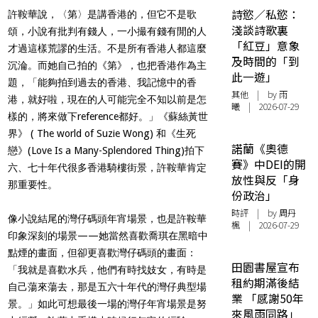
詩慾／私慾：
許鞍華說，〈第〉是講香港的，但它不是歌
淺談詩歌裏
頌，小說有批判有錢人，一小撮有錢有閒的人
「紅豆」意象
才過這樣荒謬的生活。不是所有香港人都這麼
及時間的「到
沉淪。而她自己拍的《第》，也把香港作為主
此一遊」
題，「能夠拍到過去的香港、我記憶中的香
其他
| by 雨
港，就好啦，現在的人可能完全不知以前是怎
曦 | 2026-07-29
樣的，將來做下reference都好。」《蘇絲黃世
界》 ( The world of Suzie Wong) 和《生死
諾蘭《奧德
戀》(Love Is a Many-Splendored Thing)拍下
賽》中DEI的開
六、七十年代很多香港騎樓街景，許鞍華肯定
放性與反「身
那重要性。
份政治」
時評
| by
周丹
像小說結尾的灣仔碼頭年宵場景，也是許鞍華
楓
| 2026-07-29
印象深刻的場景——她當然喜歡喬琪在黑暗中
點煙的畫面，但卻更喜歡灣仔碼頭的畫面：
田園書屋宣布
「我就是喜歡水兵，他們有時找妓女，有時是
租約期滿後結
自己蕩來蕩去，那是五六十年代的灣仔典型場
業 「感謝50年
景。」如此可想最後一場的灣仔年宵場景是努
來風雨同路」