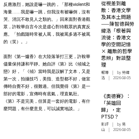
從視差到離
反應激烈，她說是嚇一跳的，「那種violent和
散：香港文學
海量……我是嚇一跳，但我沒有被嚇倒，沒有
及其本土問題
哭、消沉不敢見人之類的。」回來面對香港觀
——陳智德與勞
眾，許鞍華自言今次是虛心對待觀眾的真實反
緯洛「根著與
應。「拍戲隨時常被人罵，我被罵多過不被罵
流徙：香港文
的（笑）。」
學的空間記憶
× 離散的哲學
面對《第一爐香》在大陸落筆打三更，許鞍華
思辨」對談整
理
儘量保持謙和平靜。她自評《第》比《傾城之
戀》好，「《傾》當時我是誤解了文本，又是
報導
| by 勞緯
洛 | 2026-08-05
第一次，拍攝技巧，美指、造型都不好，做宣
傳時自覺不好，很難過。但我覺得《第》是一
部好的電影，宣傳時有底氣，理直氣壯。
《奧德賽》：
《第》不是完美，但算是一套好的電影，有什
「英雄回
麼問題，有什麼意見，可以誠實地談。」
歸」，定
PTSD？
影評
| by 易
山 | 2026-08-05