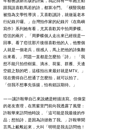
年都會讀新出版的詩集，我記得有一年她主動
跟我說喜歡馬若的詩，都算冷門。「橫豎我都
被指為文學性導演，又喜歡讀詩，就做返老本
行紀錄片囉。」台灣拍作家的紀錄片《在島嶼
寫作》系列她有看，尤其喜歡其中拍周夢蝶、
瘂弦的兩片，「周夢蝶個人走出來已經很是一
回事。看了瘂弦那片後很喜歡他的人，他整個
人就是一個老兵，很感人，馬上把他的詩集翻
出來看。」問題一直都是怎麼拍「詩」：「我
想不能只拍些樹葉、滴水、荷葉、群雁、天邊
空鏡之類的吧，這樣拍出來最好就是MTV。」
現在覺得自己想通了怎麼拍，就可以拍了。
「但我不想事先張揚，怕有錯誤期待。」
——讓許鞍華自己來說總是輕描淡寫。但偉棠
的老友查理，在黑窗里門前向我透露了風聲：
許鞍華來訪問他時說，「這可能是我最後的作
品；想拍詩，是因為詩拯救了我。」許鞍華聞
言馬上靦覥起來，大叫「明明是我去訪問他！