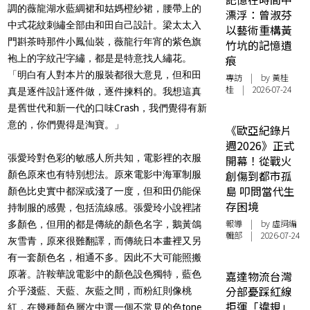
調的薇龍湖水藍綢裙和姑媽橙紗裙，腰帶上的
漂浮：曾淑芬
中式花紋刺繡全部由和田自己設計。梁太太入
以藝術重構黃
門斟茶時那件小鳳仙裝，薇龍行年宵的紫色旗
竹坑的記憶遺
袍上的字紋卍字繡，都是是特意找人繡花。
痕
「明白有人對本片的服裝都很大意見，但和田
專訪
| by 黃桂
桂 | 2026-07-24
真是逐件設計逐件做，逐件揀料的。我想這真
是舊世代和新一代的口味Crash，我們覺得有新
意的，你們覺得是淘寶。」
《歐亞紀錄片
週2026》正式
張愛玲對色彩的敏感人所共知，電影裡的衣服
開幕！從戰火
創傷到都市孤
顏色原來也有特別想法。原來電影中海軍制服
島 叩問當代生
顏色比史實中都深或淺了一度，但和田仍能保
存困境
持制服的感覺，包括流線感。張愛玲小說裡諸
報導
| by 虛詞編
多顏色，但用的都是傳統的顏色名字，鵝黃鴿
輯部 | 2026-07-24
灰雪青，原來很難翻譯，而傳統日本畫裡又另
有一套顏色名，相通不多。因此不大可能照搬
原著。許鞍華說電影中的顏色設色獨特，藍色
嘉達物流台灣
分部憂踩紅線
介乎淺藍、天藍、灰藍之間，而粉紅則像桃
拒運「違規」
紅，在幾種顏色層次中選一個不常見的色tone