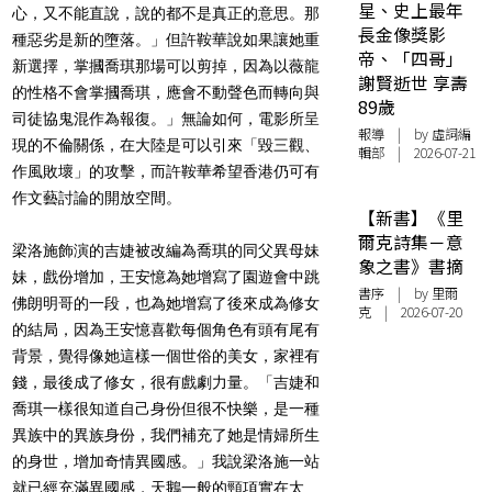
星、史上最年
心，又不能直說，說的都不是真正的意思。那
長金像獎影
種惡劣是新的墮落。」但許鞍華說如果讓她重
帝、「四哥」
新選擇，掌摑喬琪那場可以剪掉，因為以薇龍
謝賢逝世 享壽
的性格不會掌摑喬琪，應會不動聲色而轉向與
89歲
司徒協鬼混作為報復。」無論如何，電影所呈
報導
| by 虛詞編
現的不倫關係，在大陸是可以引來「毀三觀、
輯部 | 2026-07-21
作風敗壞」的攻擊，而許鞍華希望香港仍可有
作文藝討論的開放空間。
【新書】《里
爾克詩集－意
梁洛施飾演的吉婕被改編為喬琪的同父異母妹
象之書》書摘
妹，戲份增加，王安憶為她增寫了園遊會中跳
書序
| by 里爾
佛朗明哥的一段，也為她增寫了後來成為修女
克 | 2026-07-20
的結局，因為王安憶喜歡每個角色有頭有尾有
背景，覺得像她這樣一個世俗的美女，家裡有
錢，最後成了修女，很有戲劇力量。「吉婕和
喬琪一樣很知道自己身份但很不快樂，是一種
異族中的異族身份，我們補充了她是情婦所生
的身世，增加奇情異國感。」我說梁洛施一站
就已經充滿異國感，天鵝一般的頸項實在太