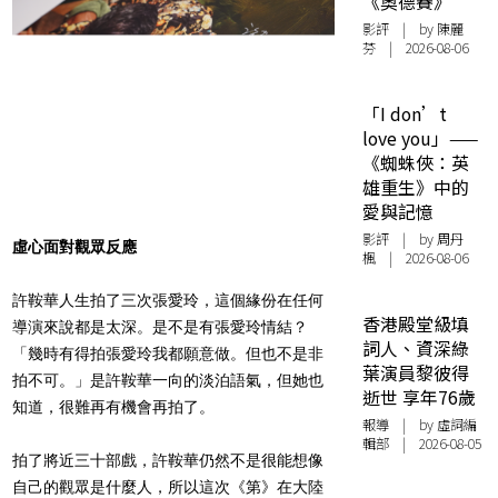
《奧德賽》
影評
| by 陳麗
芬 | 2026-08-06
「I don’t
love you」——
《蜘蛛俠：英
雄重生》中的
愛與記憶
影評
| by
周丹
虛心面對觀眾反應
楓
| 2026-08-06
許鞍華人生拍了三次張愛玲，這個緣份在任何
香港殿堂級填
導演來說都是太深。是不是有張愛玲情結？
詞人、資深綠
「幾時有得拍張愛玲我都願意做。但也不是非
葉演員黎彼得
拍不可。」是許鞍華一向的淡泊語氣，但她也
逝世 享年76歲
知道，很難再有機會再拍了。
報導
| by 虛詞編
輯部 | 2026-08-05
拍了將近三十部戲，許鞍華仍然不是很能想像
自己的觀眾是什麼人，所以這次《第》在大陸