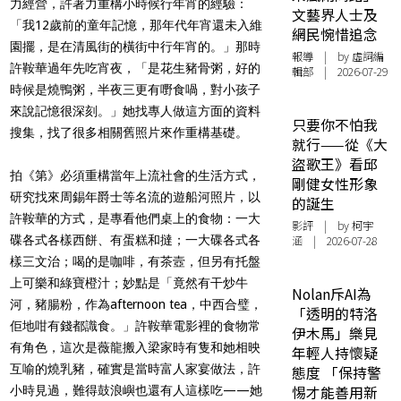
力經營，許著力重構小時候行年宵的經驗：
文藝界人士及
「我12歲前的童年記憶，那年代年宵還未入維
網民惋惜追念
園擺，是在清風街的橫街中行年宵的。」那時
報導
| by 虛詞編
許鞍華過年先吃宵夜，「是花生豬骨粥，好的
輯部 | 2026-07-29
時候是燒鴨粥，半夜三更有嘢食喎，對小孩子
來說記憶很深刻。」她找專人做這方面的資料
只要你不怕我
搜集，找了很多相關舊照片來作重構基礎。
就行——從《大
盜歌王》看邱
拍《第》必須重構當年上流社會的生活方式，
剛健女性形象
研究找來周錫年爵士等名流的遊船河照片，以
的誕生
許鞍華的方式，是專看他們桌上的食物：一大
影評
| by 柯宇
碟各式各樣西餅、有蛋糕和撻；一大碟各式各
涵 | 2026-07-28
樣三文治；喝的是咖啡，有茶壼，但另有托盤
上可樂和綠寶橙汁；妙點是「竟然有干炒牛
Nolan斥AI為
河，豬腸粉，作為afternoon tea，中西合璧，
「透明的特洛
佢地咁有錢都識食。」許鞍華電影裡的食物常
伊木馬」樂見
有角色，這次是薇龍搬入梁家時有隻和她相映
年輕人持懷疑
互喻的燒乳豬，確實是當時富人家宴做法，許
態度 「保持警
惕才能善用新
小時見過，難得鼓浪嶼也還有人這樣吃——她