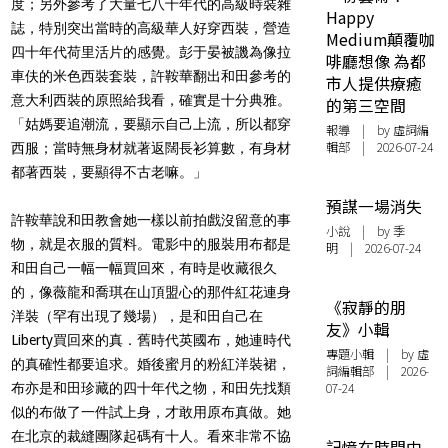
度；另外參考了大量七八十年代的高級時裝雜
Happy
誌，特別突出當時的高級華人好穿西裝，營造
Medium顛覆咖
四十年代荷里活片的感覺。彭于晏被譏為像拉
啡廳想像 為都
車伕的米色西裝套裝，許鞍華翻出和田參考的
市人提供療癒
意大利西裝的原照給我看，確實是十分典雅。
的第三空間
「姑媽要追潮流，要顯示自己上流，所以都穿
報導
| by 虛詞編
輯部 | 2026-07-24
西服；當時無身材就著返闊長衫算數，有身材
都著西裝，要顯得不古老嘛。」
預謀一場消失
許鞍華說和田教會她一樣以前拍戲沒留意的事
小說
| by 季
物，就是衣服的質料。電影中的服裝用布都是
明 | 2026-07-24
和田自己一幅一幅買回來，有時是收藏很久
的，像薇龍和喬琪在山頂盟心的那件紅花連身
《寂靜的朋
洋裝（罕有出現了幾場），是和田自己在
友》小輯
Liberty買回來的真．舊時代英國布，她連時代
專題小輯
| by 虛
的真確性都要追求。婚後蜜月的粉紅洋裝裙，
詞編輯部 | 2026-
07-24
布亦是和田珍藏的四十年代之物，和田先找類
似的布做了一件試上身，才敢用原布真做。她
在北京的裁縫團隊起碼有十人。看來非常不協
記憶在時間中