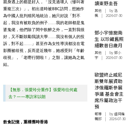
親身遇上的都是好人，「沒見過壞人（慘叫著
讀東野圭吾
重複三次）」。初出道時被BBC訪問，想她作
其他
| by
洛
楓
| 2026-07-30
為中國人批判殖民地統治，她只好說「對不
起，我沒有被欺負的例子……我的老師都是鬼
婆鬼佬，他們除了間中飲醉之外，一直對我很
鄧小宇憶施南
好，又不斷鼓勵我讀大學……我沒有個人的投
生 以珍藏舊照
訴，對不起……」甚至作為女性導演都沒在電
細數昔日歲月
影圈被歧視，反而是近幾年，她感受到「年齡
其他
| by 鄧小
宇 | 2026-07-30
歧視」，「老嘢行開啦！」之類，讓她為之氣
結。
歐盟終止威尼
斯雙年展資助
涉俄羅斯參展
【無形．張愛玲分重作】張愛玲往何處
爭議 基金會主
去？——專訪宋以朗
席斥屬政治干
預
報導
| by 虛詞編
輯部 | 2026-07-30
飲食記憶，重構舊時香港