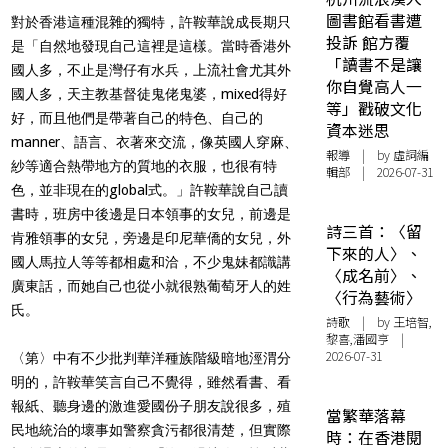
圖書館看書遭
對於香港這種混雜的獨特，許鞍華說成長期只
投訴 館方覆
是「自然地發現自己這裡是這樣。當時香港外
「讀書不是讓
國人多，不止是灣仔有水兵，上流社會尤其外
你自覺高人一
國人多，天主教基督徒鬼佬鬼婆，mixed得好
等」戳破文化
好，而且他們是帶著自己的特色、自己的
資本迷思
manner、語言、衣著來交流，像英國人穿麻、
報導
| by 虛詞編
紗等適合熱帶地方的質地的衣服，也很有特
輯部 | 2026-07-31
色，並非現在的global式。」許鞍華說自己讀
書時，班房中後邊是日本領事的女兒，前邊是
詩三首：〈留
肯雅領事的女兒，旁邊是印尼華僑的女兒，外
下來的人〉、
國人馬拉人等等都相處和洽，不少鬼妹都識講
〈成名前〉、
廣東話，而她自己也從小就很熟葡萄牙人的姓
〈行為藝術〉
氏。
詩歌
| by 王培智,
黎喜,潘國亨 |
2026-07-31
〈第〉中有不少批判華洋種族階級暗地涇渭分
明的，許鞍華笑言自己不覺得，雖然看書、看
報紙、聽身邊的激進愛國份子朋友說很多，殖
當繁華落幕
民地統治的壞事如警察貪污都很清楚，但實際
時：在香港閱