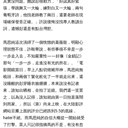
其實沒問題。她說彭很勤力，「好認真好緊
張，學跳舞又一大輪，練對白又一大輪，兩句
葡萄牙詩，他找老師教了兩日，還要老師在現
場確保發音正確。」許說後悔沒找專人教讀台
詞，遺憾彭還是有點台灣腔。
馬思純這次演繹了一個恍惚的葛薇龍，明顯心
理狀態不佳，許鞍華說，有些事很不幸是一步
一步走入去，不知嚴重性——好像《金鎖記》
那句「一步一步，走進沒有光的所在」。「電
影開鏡當日，早上八點切燒豬拜神，馬思純無
梳頭，和兩個丫鬟化粧化了一半就走出來，還
沒睡醒的彭穿睡衣臉腫腫，本來說沒有記者
來，誰知出晒相，全拍了近鏡。我們還一笑置
之，以為沒人記得，誰知就由第一日拍直落鬧
到而家。」所以《第》尚未上映，在大陸影評
網站豆瓣上面的評分已經跌到5.5的底線，
hater不絕。而馬思純的自信大概從一開始就受
了打擊。眾人只記得指摘馬的不是，有沒有忽