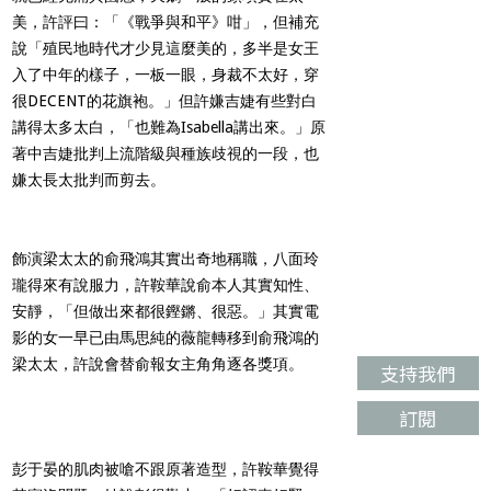
美，許評曰：「《戰爭與和平》咁」，但補充
說「殖民地時代才少見這麼美的，多半是女王
入了中年的樣子，一板一眼，身裁不太好，穿
很DECENT的花旗袍。」但許嫌吉婕有些對白
講得太多太白，「也難為Isabella講出來。」原
著中吉婕批判上流階級與種族歧視的一段，也
嫌太長太批判而剪去。
飾演梁太太的俞飛鴻其實出奇地稱職，八面玲
瓏得來有說服力，許鞍華說俞本人其實知性、
安靜，「但做出來都很鏗鏘、很惡。」其實電
影的女一早已由馬思純的薇龍轉移到俞飛鴻的
梁太太，許說會替俞報女主角角逐各獎項。
支持我們
訂閱
彭于晏的肌肉被嗆不跟原著造型，許鞍華覺得