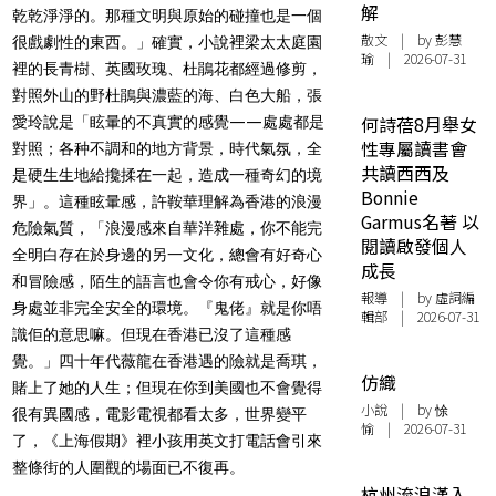
解
乾乾淨淨的。那種文明與原始的碰撞也是一個
散文
| by 彭慧
很戲劇性的東西。」確實，小說裡梁太太庭園
瑜 | 2026-07-31
裡的長青樹、英國玫瑰、杜鵑花都經過修剪，
對照外山的野杜鵑與濃藍的海、白色大船，張
何詩蓓8月舉女
愛玲說是「眩暈的不真實的感覺——處處都是
性專屬讀書會
對照；各种不調和的地方背景，時代氣氛，全
共讀西西及
是硬生生地給攙揉在一起，造成一種奇幻的境
Bonnie
界」。這種眩暈感，許鞍華理解為香港的浪漫
Garmus名著 以
危險氣質，「浪漫感來自華洋雜處，你不能完
閱讀啟發個人
全明白存在於身邊的另一文化，總會有好奇心
成長
和冒險感，陌生的語言也會令你有戒心，好像
報導
| by 虛詞編
身處並非完全安全的環境。『鬼佬』就是你唔
輯部 | 2026-07-31
識佢的意思嘛。但現在香港已沒了這種感
覺。」四十年代薇龍在香港遇的險就是喬琪，
仿織
賭上了她的人生；但現在你到美國也不會覺得
小說
| by 悇
很有異國感，電影電視都看太多，世界變平
愉 | 2026-07-31
了，《上海假期》裡小孩用英文打電話會引來
整條街的人圍觀的場面已不復再。
杭州流浪漢入