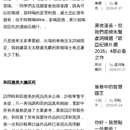
專欄
| by
邁
茶隔。「同學們去花園宴會就很雀躍，因為可
克
| 2026-07-27
以狂喝酒，當時喝的是雪利酒，威士忌紅酒等
都有，但不時興喝Wine，多喝甜酒，果汁就喝
黑夜漫長，但
屈臣氏的濃縮石榴汁。」
我們拒絕失聲
虛詞精選「歐
只是後來太多事要顧，出場的食物沒太詳細指
亞紀錄片週
定。我就嫌梁太太餵盧兆麟的那個瑞士卷忌廉
2026」4部必看
太少了點。
之作
其他
| by 虛詞編
輯部 | 2026-07-27
和田惠美大膽至死
後巷中的智慧
國王
訪問時和田惠美的死訊尚未公佈，許鞍華隻字
小說
| by 鄧皓
未提，只一再強調和田的認真和精細，電影中
天 | 2026-07-24
所有衣服都是做了大量參考，重新設計和製作
的。和田看了所有張愛玲作品的日譯和英譯，
你好，我想點
第一次和許鞍華討論作品時已表現出高理解
一份藝術！