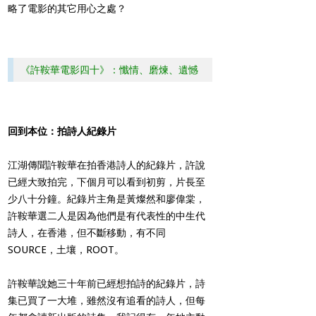
略了電影的其它用心之處？
《許鞍華電影四十》：懺情、磨煉、遺憾
回到本位：拍詩人紀錄片
江湖傳聞許鞍華在拍香港詩人的紀錄片，許說
已經大致拍完，下個月可以看到初剪，片長至
少八十分鐘。紀錄片主角是黃燦然和廖偉棠，
許鞍華選二人是因為他們是有代表性的中生代
詩人，在香港，但不斷移動，有不同
SOURCE，土壤，ROOT。
許鞍華說她三十年前已經想拍詩的紀錄片，詩
集已買了一大堆，雖然沒有追看的詩人，但每