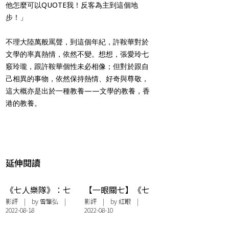
他怎麼可以QUOTE我！反客為主到這個地
步！」
不理大陸萬般罵聲，到這個年紀，許鞍華對於
文學的率真熱情，依然不變。想想，張愛玲七
竅玲瓏，跟許鞍華個性未必相像；但對於跟自
己相異的事物，依然保持熱情、好奇與尊敬，
這大概亦是出於一種教養——文學的教養，香
港的教養。
延伸閱讀
《七人樂隊》：七
【一眼關七】《七
個關鍵詞
人樂隊》：勝在還
影評
| by
曾肇弘
|
影評
| by
紅眼
|
2022-08-18
2022-08-10
有不跟大隊的徐克