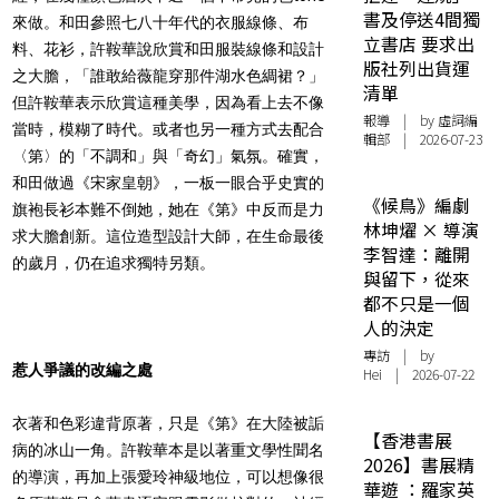
書及停送4間獨
來做。和田參照七八十年代的衣服線條、布
立書店 要求出
料、花衫，許鞍華說欣賞和田服裝線條和設計
版社列出貨運
之大膽，「誰敢給薇龍穿那件湖水色綢裙？」
清單
但許鞍華表示欣賞這種美學，因為看上去不像
報導
| by 虛詞編
當時，模糊了時代。或者也另一種方式去配合
輯部 | 2026-07-23
〈第〉的「不調和」與「奇幻」氣氛。確實，
和田做過《宋家皇朝》，一板一眼合乎史實的
《候鳥》編劇
旗袍長衫本難不倒她，她在《第》中反而是力
林坤燿 × 導演
求大膽創新。這位造型設計大師，在生命最後
李智達：離開
的歲月，仍在追求獨特另類。
與留下，從來
都不只是一個
人的決定
專訪
| by
惹人爭議的改編之處
Hei | 2026-07-22
衣著和色彩違背原著，只是《第》在大陸被詬
【香港書展
病的冰山一角。許鞍華本是以著重文學性聞名
2026】書展精
的導演，再加上張愛玲神級地位，可以想像很
華遊 ：羅家英