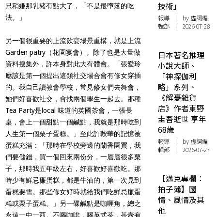
技術」
只稍嫌那乳豬有點大了，「不是最墮落的吃
法。」
報導
| by 虛詞編
輯部 | 2026-07-28
另一個很重要的上流飲宴場景重構，就是上流
Garden patry（花園宴會）。除了也是大量做
日本著名推理
資料搜集外，許本身對此大有體會。「張愛玲
小說大師、
「神探伽利
應該是第一個提出這類社交場合會有修女穿插
略」系列、
的。我自己讀教會學校，常見修女們去舞會，
《解憂雜貨
她們好喜歡社交，會找兩個學生一起去。那種
店》作者東野
Tea Party是local 味道的英國茶會，一張長
圭吾逝世 享年
桌，會上一個甜點一個鹹點，我就是那時吃到
68歲
人生第一個栗子蛋糕。」至此許鞍華的記憶被
報導
| by 虛詞編
蛋糕充滿：「那時在學校旁邊的蘭香園買，我
輯部 | 2026-07-27
們要儲錢，買一個回來兩份分，一層層很多栗
子，那時我五年級左右，好喜歡好喜歡吃。那
【邁克專欄：
時少有鮮忌廉蛋糕，都是牛油的，第一次見到
拍子簿】國
蛋糕要雪。那些修女好時就給我們吃鮮忌廉蛋
情、風情及其
糕或栗子蛋糕。」另一碟鹹點是咖喱角，總之
他
永遠一中一西。不喝咖啡，喝英式茶，茶壼有