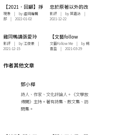
【2021．回顧】掙
忠於原著以外的改
扎中創造：2021香
編：電影《第一爐
現象
| by 虛詞編輯
影評
| by
葉嘉詠
|
部 | 2022-01-02
2021-12-22
港文化大事回顧 II
香》的司徒協
雞同鴨講張愛玲
【文藝follow
——對電影《第一
me】《好好拍電
影評
| by
江俊豪
|
文藝Follow Me
| by
楊
2021-12-15
喜盈
| 2021-03-29
爐香》的一點反思
影》：嫁給電影的
許鞍華——訪問文
念中
作者其他文章
鄧小樺
詩人、作家、文化評論人。《文學放
得開》主持。著有詩集、散文集、訪
問集。