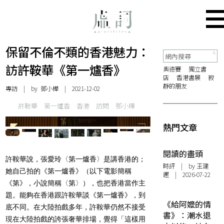
保留不倫不類的香港魅力：
訪許鞍華《第一爐香》
奧德賽
獨立書
店
香港書展
寂
靜的朋友
專訪
| by
鄧小樺
| 2021-12-02
許鞍華
第一爐香
香港
訪問
鄧小樺
熱門文章
閱讀的盡頭
許鞍華說，張愛玲〈第一爐香〉是講香港的；
時評
| by 王建
她自己拍的《第一爐香》（以下電影簡稱
鏗 | 2026-07-22
《第》，小說簡稱〈第〉），也把香港當作主
題。能夠在香港跟許鞍華談《第一爐香》，到
《給阿嬤的情
底不同。在大陸拍戲多年，許鞍華仍然不接受
書》：潮水退
現在大陸拍戲的誇張奢華排場，覺得「這樣用