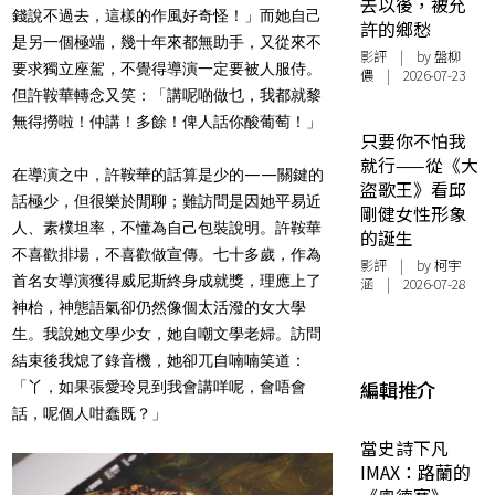
去以後，被允
錢說不過去，這樣的作風好奇怪！」而她自己
許的鄉愁
是另一個極端，幾十年來都無助手，又從來不
影評
| by 盤柳
要求獨立座駕，不覺得導演一定要被人服侍。
儂 | 2026-07-23
但許鞍華轉念又笑：「講呢啲做乜，我都就黎
無得撈啦！仲講！多餘！俾人話你酸葡萄！」
只要你不怕我
就行——從《大
在導演之中，許鞍華的話算是少的——關鍵的
盜歌王》看邱
話極少，但很樂於閒聊；難訪問是因她平易近
剛健女性形象
人、素樸坦率，不懂為自己包裝說明。許鞍華
的誕生
不喜歡排場，不喜歡做宣傳。七十多歲，作為
影評
| by 柯宇
首名女導演獲得威尼斯終身成就獎，理應上了
涵 | 2026-07-28
神枱，神態語氣卻仍然像個太活潑的女大學
生。我說她文學少女，她自嘲文學老婦。訪問
結束後我熄了錄音機，她卻兀自喃喃笑道：
編輯推介
「丫，如果張愛玲見到我會講咩呢，會唔會
話，呢個人咁蠢既？」
當史詩下凡
IMAX：路蘭的