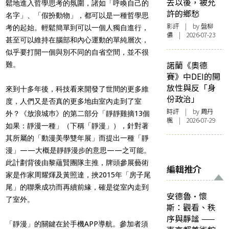
去以後，被允
鬆地進入哲學思考的氛圍，諸如「呼喚自己的
許的鄉愁
名字」、「假扮動物」，都可以是一種哲學思
影評
| by 盤柳
考的起始。輕鬆簡單到可以一個人獨自進行，
儂 | 2026-07-23
甚至可以維持在腦部和內心運動的單純層次，
似乎要打開一個與別不同的自省空間，並不很
諾蘭《奧德
難。
賽》中DEI的開
放性與反「身
來到十多年後，科技看來開發了世間的更多維
份政治」
度，人們又是否真的更多地由室內走到了室
時評
| by
周丹
外？《放浪城巿》的第二部分「靜靜雞摘13個
楓
| 2026-07-29
如果：靜漫一種」（下稱「靜漫」），針對著
其所屬的「動漫美學雙年展」而提出一種「靜
漫」——大概是靜靜漫步的意思——之可能。
此計劃背後由黎蘊賢團隊主推，牌頭參展藝術
編輯推介
家是作家周耀煇及黃照達，挾2015年「房子尾
尾」的聯乘成功而再續前緣，確是從室內走到
安德魯·懷
了室外。
斯：觀看、秩
序與靜謐 ——
「靜漫」的關鍵在於手機APP導航。參加者須