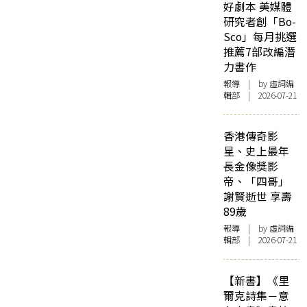
好劇本 美媒體
研究者創「Bo-
Sco」每月挑選
推薦7部改編潛
力書作
報導
| by 虛詞編
輯部 | 2026-07-21
香港傳奇影
星、史上最年
長金像獎影
帝、「四哥」
謝賢逝世 享壽
89歲
報導
| by 虛詞編
輯部 | 2026-07-21
【新書】《里
爾克詩集－意