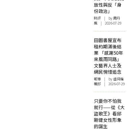
放性與反「身
份政治」
時評
| by
周丹
楓
| 2026-07-29
田園書屋宣布
租約期滿後結
業 「感謝50年
來風雨同路」
文藝界人士及
網民惋惜追念
報導
| by 虛詞編
輯部 | 2026-07-29
只要你不怕我
就行——從《大
盜歌王》看邱
剛健女性形象
的誕生