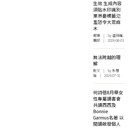
生效 生成內容
須貼水印識別
業界憂標籤氾
濫恐令大眾麻
木
報導
| by 虛詞編
輯部 | 2026-08-03
無法跨越的理
解
散文
| by 彭慧
瑜 | 2026-07-31
何詩蓓8月舉女
性專屬讀書會
共讀西西及
Bonnie
Garmus名著 以
閱讀啟發個人