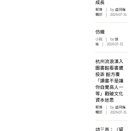
成長
報導
| by 虛詞編
輯部 | 2026-07-31
仿織
小說
| by 悇
愉 | 2026-07-31
杭州流浪漢入
圖書館看書遭
投訴 館方覆
「讀書不是讓
你自覺高人一
等」戳破文化
資本迷思
報導
| by 虛詞編
輯部 | 2026-07-31
詩三首：〈留