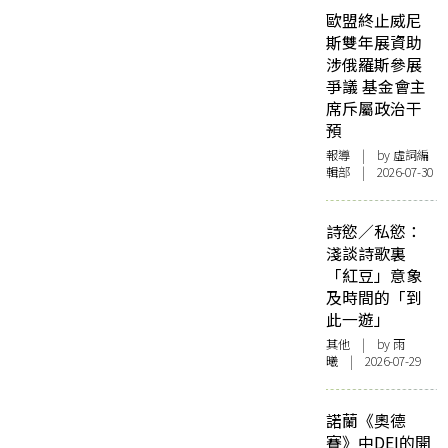
歐盟終止威尼
斯雙年展資助
涉俄羅斯參展
爭議 基金會主
席斥屬政治干
預
報導
| by 虛詞編
輯部 | 2026-07-30
詩慾／私慾：
淺談詩歌裏
「紅豆」意象
及時間的「到
此一遊」
其他
| by 雨
曦 | 2026-07-29
諾蘭《奧德
賽》中DEI的開