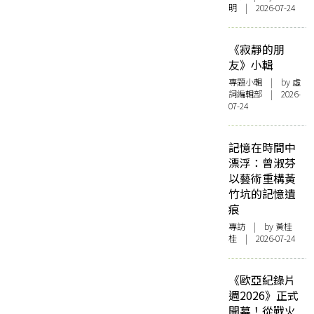
明 | 2026-07-24
《寂靜的朋
友》小輯
專題小輯
| by 虛
詞編輯部 | 2026-
07-24
記憶在時間中
漂浮：曾淑芬
以藝術重構黃
竹坑的記憶遺
痕
專訪
| by 黃桂
桂 | 2026-07-24
《歐亞紀錄片
週2026》正式
開幕！從戰火