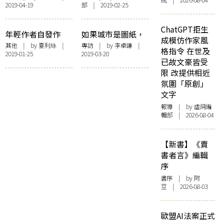
桃 | 2026-08-04
2019-04-19
部 | 2019-02-25
萬種死法」
刺
ChatGPT拒生
年輕作者自發作
如果城市是圖紙，
成模仿作家風
寫下消失事物誌
雙腳就是畫筆——
其他
| by 夏利絲 |
專訪
| by 李卓謙 |
格指令 在世及
2019-01-25
2019-03-20
訪「火花！城市行
已故文豪皆受
者日記」策展人黃
限 改提供相近
志恆
氛圍「原創」
文字
報導
| by 虛詞編
輯部 | 2026-08-04
【新書】《賣
書者言》編輯
序
書序
| by 阿
豆 | 2026-08-03
歐盟AI法案正式