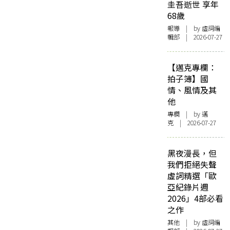
圭吾逝世 享年
68歲
報導
| by 虛詞編
輯部 | 2026-07-27
【邁克專欄：
拍子簿】國
情、風情及其
他
專欄
| by
邁
克
| 2026-07-27
黑夜漫長，但
我們拒絕失聲
虛詞精選「歐
亞紀錄片週
2026」4部必看
之作
其他
| by 虛詞編