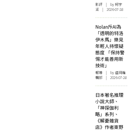
影評
| by 柯宇
涵 | 2026-07-28
Nolan斥AI為
「透明的特洛
伊木馬」樂見
年輕人持懷疑
態度 「保持警
惕才能善用新
技術」
報導
| by 虛詞編
輯部 | 2026-07-28
日本著名推理
小說大師、
「神探伽利
略」系列、
《解憂雜貨
店》作者東野