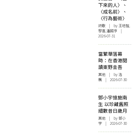
下來的人〉、
〈成名前〉、
〈行為藝術〉
詩歌
| by 王培智,
黎喜,潘國亨 |
2026-07-31
當繁華落幕
時：在香港閱
讀東野圭吾
其他
| by
洛
楓
| 2026-07-30
鄧小宇憶施南
生 以珍藏舊照
細數昔日歲月
其他
| by 鄧小
宇 | 2026-07-30