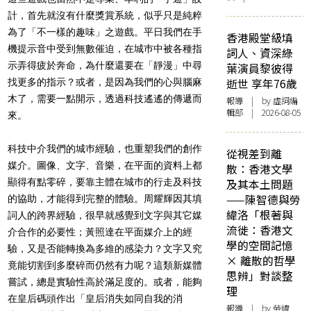
計，首先就沒有什麼獎賞系統，似乎只是純粹
為了「不一樣的趣味」之遊戲。平日我們在手
香港殿堂級填
機提示音中受到無數催迫，在城巿中被各種指
詞人、資深綠
示弄得疲於奔命，為什麼還要在「靜漫」中尋
葉演員黎彼得
逝世 享年76歲
找更多的指示？或者，是因為我們的心與腦麻
木了，需要一點開示，透過科技遙遙的傳遞而
報導
| by 虛詞編
輯部 | 2026-08-05
來。
科技中介我們的城巿經驗，也重塑我們的創作
從視差到離
媒介。圖像、文字、音樂，在平面的資料上都
散：香港文學
顯得有點零碎，要靠主體在城巿的行走及科技
及其本土問題
——陳智德與勞
的協助，才能得到完整的體驗。周耀輝因其填
緯洛「根著與
詞人的跨界經驗，很早就感覺到文字與其它媒
流徙：香港文
介合作的必要性；黃照達在平面媒介上的經
學的空間記憶
驗，又是否能轉換為多維的感染力？文字又究
× 離散的哲學
竟能切割到多麼碎而仍然有力呢？這類新媒體
思辨」對談整
嘗試，總是實驗性高於滿足度的。或者，能夠
理
在皇后碼頭作出「皇后消失如同自我的消
報導
| by 勞緯