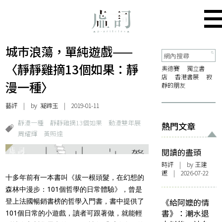
城巿浪蕩，單純遊戲——
〈靜靜雞摘13個如果：靜
奧德賽
獨立書
店
香港書展
寂
漫一種〉
靜的朋友
藝評
| by 凝蹄玉 | 2019-01-11
靜漫一種
靜靜雞摘13個如果
動漫雙年展
熱門文章
周耀輝
黃照達
閱讀的盡頭
時評
| by 王建
鏗 | 2026-07-22
十多年前有一本書叫《拔一根頭髮，在幻想的
森林中漫步：101個哲學的日常體驗》，曾是
《給阿嬤的情
登上法國暢銷書榜的哲學入門書，書中提供了
書》：潮水退
101個日常的小遊戲，讀者可跟著做，就能輕