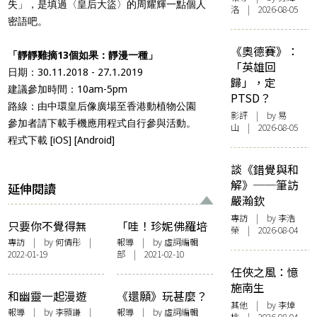
失」，是填過〈皇后大盜〉的周耀輝一點個人
洛 | 2026-08-05
密語吧。
《奧德賽》：
「靜靜雞摘13個如果：靜漫一種」
「英雄回
日期：30.11.2018 - 27.1.2019
歸」，定
建議參加時間：10am-5pm
PTSD？
路線：由中環皇后像廣場至香港動植物公園
影評
| by 易
參加者請下載手機應用程式自行參與活動。
山 | 2026-08-05
程式下載 [
iOS
] [
Android
]
談《錯覺與和
解》──筆訪
延伸閱讀
嚴瀚欽
專訪
| by 李浩
只要你不覺得無
「哇！珍妮佛羅培
榮 | 2026-08-04
聊，無聊的就是別
茲！」成熱潮 手
專訪
| by 何倩彤 |
報導
| by 虛詞編輯
2022-01-19
部 | 2021-02-10
人——唐偉傑的
遊廣告梗激發二創
任俠之風：憶
《Bon Voyage》
靈感
施南生
和幽靈一起漫遊
《還願》玩甚麼？
其他
| by 李焯
——「油麻地的兩
遊戲中的敍事與諷
報導
| by
李顥謙
|
報導
| by 虛詞編輯