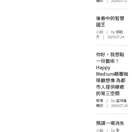
輯部 | 2026-07-27
後巷中的智慧
國王
小說
| by 鄧皓
天 | 2026-07-24
你好，我想點
一份藝術！
Happy
Medium顛覆咖
啡廳想像 為都
市人提供療癒
的第三空間
報導
| by 虛詞編
輯部 | 2026-07-24
預謀一場消失
小說
| by 季