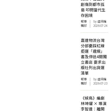
創傷到都市孤
島 叩問當代生
存困境
報導
| by 虛詞編
輯部 | 2026-07-24
嘉達物流台灣
分部憂踩紅線
拒運「違規」
書及停送4間獨
立書店 要求出
版社列出貨運
清單
報導
| by 虛詞編
輯部 | 2026-07-23
《候鳥》編劇
林坤燿 × 導演
李智達：離開