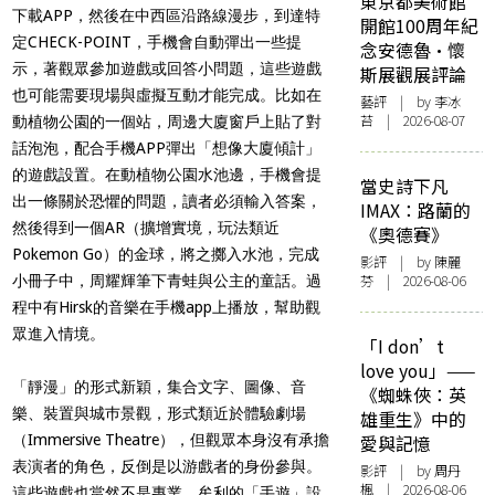
東京都美術館
下載APP，然後在中西區沿路線漫步，到達特
開館100周年紀
定CHECK-POINT，手機會自動彈出一些提
念安德魯·懷
示，著觀眾參加遊戲或回答小問題，這些遊戲
斯展觀展評論
也可能需要現場與虛擬互動才能完成。比如在
藝評
| by 李冰
苔 | 2026-08-07
動植物公園的一個站，周邊大廈窗戶上貼了對
話泡泡，配合手機APP彈出「想像大廈傾計」
的遊戲設置。在動植物公園水池邊，手機會提
當史詩下凡
出一條關於恐懼的問題，讀者必須輸入答案，
IMAX：路蘭的
然後得到一個AR（擴增實境，玩法類近
《奧德賽》
Pokemon Go）的金球，將之擲入水池，完成
影評
| by 陳麗
芬 | 2026-08-06
小冊子中，周耀輝筆下青蛙與公主的童話。過
程中有Hirsk的音樂在手機app上播放，幫助觀
眾進入情境。
「I don’t
love you」——
「靜漫」的形式新穎，集合文字、圖像、音
《蜘蛛俠：英
樂、裝置與城巿景觀，形式類近於體驗劇場
雄重生》中的
（Immersive Theatre），但觀眾本身沒有承擔
愛與記憶
表演者的角色，反倒是以游戲者的身份參與。
影評
| by
周丹
楓
| 2026-08-06
這些遊戲也當然不是專業、牟利的「手遊」設