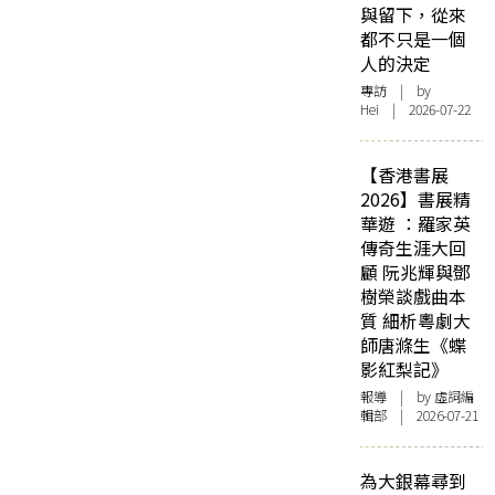
與留下，從來
都不只是一個
人的決定
專訪
| by
Hei | 2026-07-22
【香港書展
2026】書展精
華遊 ：羅家英
傳奇生涯大回
顧 阮兆輝與鄧
樹榮談戲曲本
質 細析粵劇大
師唐滌生《蝶
影紅梨記》
報導
| by 虛詞編
輯部 | 2026-07-21
為大銀幕尋到