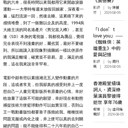
《奧德賽》
戰的六本，很長時間以來我都用它來開啟淚腺
影評
| by 陳麗
運動——大學時每週末放假回娘家，深夜看一
芬 | 2026-08-06
遍，猛烈流淚一回，然後去睡。這累積下來的
感情堆疊，到了一個難以企及的高度。1994吳
「I don’t
大維主演的同名港產片《男兒當入樽》，甚至
love you」——
連《SD》本身的電視版，我都視為贗品，覺得
《蜘蛛俠：英
完全表現不到漫畫的好，屬劣質，最好不要碰
雄重生》中的
到。所以能讓入影院像對描圖紙一樣比併原作
愛與記憶
的我滿足離場，確實並不容易。是，滿足的感
影評
| by
周丹
覺，這在我來說非常罕有。
楓
| 2026-08-06
電影中頗有些以素描湘北五人變作動畫的片
香港殿堂級填
段，這或者常見，但我卻真的感受到井上一度
詞人、資深綠
想自己一人畫完電影版所有原畫的心情。幸好
葉演員黎彼得
他放棄了這個不可能的願望，幸好現在有動態
逝世 享年76歲
捕捉技術方便籃球動作可以如實呈現，否則山
報導
| by 虛詞編
王一戰動畫版怕都要靠子孫燒給我。種種技術
輯部 | 2026-08-05
問題克服或內化之後，井上便可以真的去到關
鍵的問題：能不能做得和二十六年前的自己一