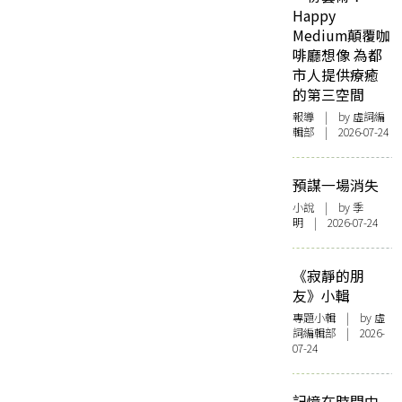
Happy
Medium顛覆咖
啡廳想像 為都
市人提供療癒
的第三空間
報導
| by 虛詞編
輯部 | 2026-07-24
預謀一場消失
小說
| by 季
明 | 2026-07-24
《寂靜的朋
友》小輯
專題小輯
| by 虛
詞編輯部 | 2026-
07-24
記憶在時間中