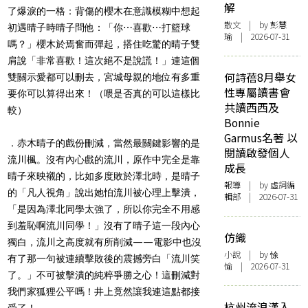
解
了爆淚的一格：背傷的櫻木在意識模糊中想起
散文
| by 彭慧
初遇晴子時晴子問他：「你⋯喜歡⋯打籃球
瑜 | 2026-07-31
嗎？」櫻木於焉奮而彈起，搭住吃驚的晴子雙
肩說「非常喜歡！這次絕不是說謊！」連這個
何詩蓓8月舉女
雙關示愛都可以刪去，宮城母親的地位有多重
性專屬讀書會
要你可以算得出來！（喂是否真的可以這樣比
共讀西西及
較）
Bonnie
Garmus名著 以
．赤木晴子的戲份刪減，當然最關鍵影響的是
閱讀啟發個人
流川楓。沒有內心戲的流川，原作中完全是靠
成長
晴子來映襯的，比如多度敗於澤北時，是晴子
報導
| by 虛詞編
的「凡人視角」說出她怕流川被心理上擊潰，
輯部 | 2026-07-31
「是因為澤北同學太強了，所以你完全不用感
到羞恥啊流川同學！」沒有了晴子這一段內心
仿織
獨白，流川之高度就有所削減——電影中也沒
小說
| by 悇
有了那一句被連續擊敗後的震撼旁白「流川笑
愉 | 2026-07-31
了。」不可被擊潰的純粹爭勝之心！這刪減對
我們家狐狸公平嗎！井上竟然讓我連這點都接
杭州流浪漢入
受了！