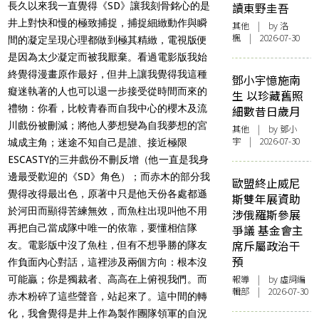
長久以來我一直覺得《SD》讓我刻骨銘心的是
讀東野圭吾
井上對快和慢的極致捕捉，捕捉細緻動作與瞬
其他
| by
洛
楓
| 2026-07-30
間的凝定呈現心理都做到極其精緻，電視版便
是因為太少凝定而被我厭棄。看過電影版我始
終覺得漫畫原作最好，但井上讓我覺得我這種
鄧小宇憶施南
癡迷執著的人也可以退一步接受從時間而來的
生 以珍藏舊照
禮物：你看，比較青春而自我中心的櫻木及流
細數昔日歲月
川戲份被刪減；將他人夢想變為自我夢想的宮
其他
| by 鄧小
宇 | 2026-07-30
城成主角；迷途不知自己是誰、接近極限
ESCASTY的三井戲份不刪反增（他一直是我身
邊最受歡迎的《SD》角色）；而赤木的部分我
歐盟終止威尼
覺得改得最出色，原著中只是他天份各處都遜
斯雙年展資助
於河田而顯得苦練無效，而魚柱出現叫他不用
涉俄羅斯參展
再把自己當成隊中唯一的依靠，要懂相信隊
爭議 基金會主
席斥屬政治干
友。電影版中沒了魚柱，但有不想爭勝的隊友
預
作負面內心對話，這裡涉及兩個方向：根本沒
報導
| by 虛詞編
可能贏；你是獨裁者、高高在上俯視我們。而
輯部 | 2026-07-30
赤木粉碎了這些聲音，站起來了。這中間的轉
化，我會覺得是井上作為製作團隊領軍的自況