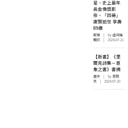
星、史上最年
長金像獎影
帝、「四哥」
謝賢逝世 享壽
89歲
報導
| by 虛詞編
輯部 | 2026-07-21
【新書】《里
爾克詩集－意
象之書》書摘
書序
| by 里爾
克 | 2026-07-20