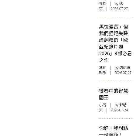
專欄
| by
邁
克
| 2026-07-27
黑夜漫長，但
我們拒絕失聲
虛詞精選「歐
亞紀錄片週
2026」4部必看
之作
其他
| by 虛詞編
輯部 | 2026-07-27
後巷中的智慧
國王
小說
| by 鄧皓
天 | 2026-07-24
你好，我想點
一份藝術！