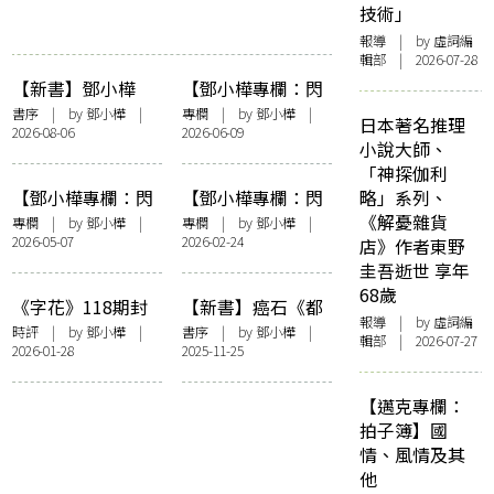
技術」
報導
| by 虛詞編
輯部 | 2026-07-28
【新書】鄧小樺
【鄧小樺專欄：閃
《無憂花》自序
爍其辭】女人抽薄
書序
| by
鄧小樺
|
專欄
| by
鄧小樺
|
日本著名推理
2026-08-06
2026-06-09
荷長煙——看政府
小說大師、
控煙加辣
「神探伽利
【鄧小樺專欄：閃
【鄧小樺專欄：閃
略」系列、
爍其辭】這樣的時
爍其辭】享受努
《解憂雜貨
專欄
| by
鄧小樺
|
專欄
| by
鄧小樺
|
2026-05-07
2026-02-24
間到底有何意義
力：《夜王》決戰
店》作者東野
《金多寶》
圭吾逝世 享年
68歲
《字花》118期封
【新書】癌石《都
報導
| by 虛詞編
面事件之我見
是騙人的》鄧小樺
時評
| by
鄧小樺
|
書序
| by
鄧小樺
|
輯部 | 2026-07-27
2026-01-28
2025-11-25
序——〈且從其
本〉
【邁克專欄：
拍子簿】國
情、風情及其
他