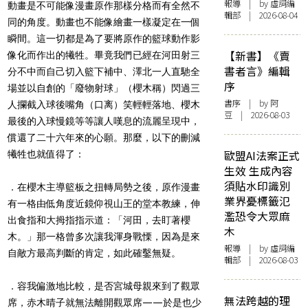
報導
| by 虛詞編
動畫是不可能像漫畫原作那樣分格而有全然不
輯部 | 2026-08-04
同的角度。動畫也不能像繪畫一樣凝定在一個
瞬間。這一切都是為了要將原作的籃球動作影
【新書】《賣
像化而作出的犧牲。畢竟我們已經在河田射三
書者言》編輯
分不中而自己切入籃下補中、澤北一人直馳全
序
場並以自創的「廢物射球」（櫻木稱）閃過三
書序
| by 阿
人攔截入球後嘴角（口离）笑輕輕落地、櫻木
豆 | 2026-08-03
最後的入球慢鏡等等讓人嘆息的流麗呈現中，
償還了二十六年來的心願。那麼，以下的刪減
歐盟AI法案正式
犧牲也就值得了：
生效 生成內容
須貼水印識別
．在櫻木主導籃板之扭轉局勢之後，原作漫畫
業界憂標籤氾
有一格由低角度近鏡仰視山王的堂本教練，伸
濫恐令大眾麻
出食指和大拇指指示道：「河田，去盯著櫻
木
木。」那一格曾多次讓我渾身戰慄，因為是來
報導
| by 虛詞編
自敵方最高判斷的肯定，如此確鑿無疑。
輯部 | 2026-08-03
．容我偏激地比較，是否宮城母親來到了觀眾
無法跨越的理
席，赤木晴子就無法離開觀眾席——於是也少