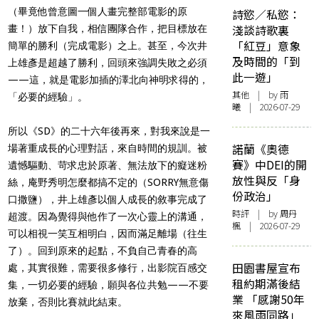
（畢竟他曾意圖一個人畫完整部電影的原
詩慾／私慾：
淺談詩歌裏
畫！）放下自我，相信團隊合作，把目標放在
「紅豆」意象
簡單的勝利（完成電影）之上。甚至，今次井
及時間的「到
上雄彥是超越了勝利，回頭來強調失敗之必須
此一遊」
——這，就是電影加插的澤北向神明求得的，
其他
| by 雨
「必要的經驗」。
曦 | 2026-07-29
所以《SD》的二十六年後再來，對我來說是一
諾蘭《奧德
場著重成長的心理對話，來自時間的規訓。被
賽》中DEI的開
遺憾驅動、苛求忠於原著、無法放下的癡迷粉
放性與反「身
絲，庵野秀明怎麼都搞不定的（SORRY無意傷
份政治」
口撒鹽），井上雄彥以個人成長的敘事完成了
時評
| by
周丹
超渡。因為覺得與他作了一次心靈上的溝通，
楓
| 2026-07-29
可以相視一笑互相明白，因而滿足離場（往生
了）。回到原來的起點，不負自己青春的高
田園書屋宣布
處，其實很難，需要很多修行，出影院百感交
租約期滿後結
集，一切必要的經驗，願與各位共勉——不要
業 「感謝50年
放棄，否則比賽就此結束。
來風雨同路」