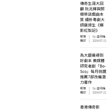
傳奇生涯大回
顧 阮兆輝與鄧
樹榮談戲曲本
質 細析粵劇大
師唐滌生《蝶
影紅梨記》
報導
| by 虛詞編
輯部 | 2026-07-21
為大銀幕尋到
好劇本 美媒體
研究者創「Bo-
Sco」每月挑選
推薦7部改編潛
力書作
報導
| by 虛詞編
輯部 | 2026-07-21
香港傳奇影