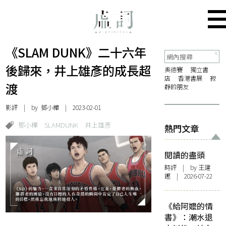
《SLAM DUNK》二十六年
後歸來，井上雄彥的成長超
奧德賽
獨立書
店
香港書展
寂
渡
靜的朋友
影評
| by
鄧小樺
| 2023-02-01
鄧小樺
SLAMDUNK
井上雄彥
熱門文章
閱讀的盡頭
時評
| by 王建
鏗 | 2026-07-22
《給阿嬤的情
書》：潮水退