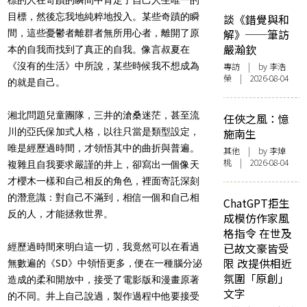
目標，然後忘我地純粹地投入。某些奇蹟的瞬
談《錯覺與和
解》──筆訪
間，這些憂鬱者離群者無所用心者，離開了原
嚴瀚欽
本的自我而找到了真正的自我。像言叔夏在
《沒有的生活》中所說，某些時候我不想成為
專訪
| by 李浩
榮 | 2026-08-04
的就是自己。
湘北問題兒童團隊，三井的滄桑迷茫，甚至流
任俠之風：憶
川的亞氏保加式人格，以往只當是類型設定，
施南生
唯是經歷過時間，才領悟其中的曲折與普遍。
其他
| by 李焯
桃 | 2026-08-04
複雜且自我要求嚴謹的井上，卻寫出一個像天
才櫻木一樣和自己相反的角色，裡面寄託深刻
的潛意識：對自己不滿到，相信一個和自己相
ChatGPT拒生
反的人，才能拯救世界。
成模仿作家風
格指令 在世及
已故文豪皆受
經歷過時間來明白這一切，我竟然可以在看過
限 改提供相近
無數遍的《SD》中領悟更多，便在一種腦分泌
氛圍「原創」
造成的柔和開放中，接受了電影版和漫畫原著
文字
的不同。井上自己說過，製作過程中他要接受