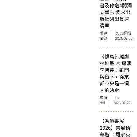
書及停送4間獨
立書店 要求出
版社列出貨運
清單
報導
| by 虛詞編
輯部 | 2026-07-23
《候鳥》編劇
林坤燿 × 導演
李智達：離開
與留下，從來
都不只是一個
人的決定
專訪
| by
Hei | 2026-07-22
【香港書展
2026】書展精
華遊 ：羅家英