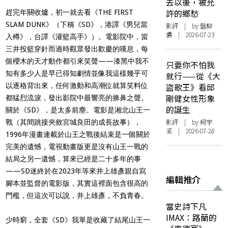
去以後，被允
許的鄉愁
趕完年關收爐，初一就去看《THE FIRST
SLAM DUNK》（下稱《SD》，港譯《男兒當
影評
| by 盤柳
儂 | 2026-07-23
入樽》，台譯《灌籃高手》）。電影院中，當
三井投籃穿針而過時觀眾發出歡慶的嘆息，每
個櫻木的天才動作都引來笑聲——漆黑中我不
只要你不怕我
知有多少人是早已得知劇情並像我這樣幾乎可
就行——從《大
以逐格背出來，任何激動和高潮位就算笑料位
盜歌王》看邱
剛健女性形象
都猛烈流淚，發出影院中最響亮的擤鼻之聲。
的誕生
關於《SD》，是太多前塵。電影是湘北山王一
影評
| by 柯宇
戰（其間跳接夾敘宮城良田的成長故事），
涵 | 2026-07-28
1996年漫畫連載於山王之戰後結束是一個關於
完美的遺憾，電視動畫版更是沒有山王一戰的
結局之另一遺憾，算來已經是二十多年的事
——SD迷終於在2023年等來井上雄彥親自寫
編輯推介
腳本並監督的電影版，其實這裡面包含很高的
門檻，但這次可以說，井上雄彥，不負青春。
當史詩下凡
IMAX：路蘭的
少時窮，全套《SD》我單是收藏了結尾山王一