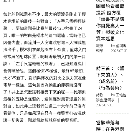
圖書館看書遭
投訴 館方覆
如此的刪減還有不少，最大的讓渡是刪走了櫻
「讀書不是讓
木完場前的最後一句對白：「左手只需輕輕扶
你自覺高人一
著」。要知道那是比賽的最後12.7秒畫了24
等」戳破文化
頁，唯一的對白是櫻木的這句呢喃，當時他已
資本迷思
因傷力盡，而流川一人突進跳射遭三人攔截無
報導
| by 虛詞編
法出手，櫻木則在鎖匙圈右上45度，籃球入門
輯部 | 2026-07-31
最常練的射球位置，呢喃著最初入門的第一口
訣：「左手只需輕輕的扶著」，已經知道流川
詩三首：〈留
會傳球給他。這個極快VS極慢、最終VS最初、
下來的人〉、
天才VS新丁、對頭與隊友的對比之張力實在像
〈成名前〉、
電擊一樣強。這句竟因為動畫的節奏而沒有
〈行為藝術〉
了！井上是怎麼讓我接受下來的呢——比賽到
詩歌
| by 王培智,
最後的五秒是無聲的，這無聲對應著漫畫的無
黎喜,潘國亨 |
2026-07-31
對白，如此井上讓我們知道二十六年前已沒有
看錯他，只是如果現在只有一種聲音打破沉默
讓一切復常，那就留給籃球穿針的聲音吧。
當繁華落幕
時：在香港閱