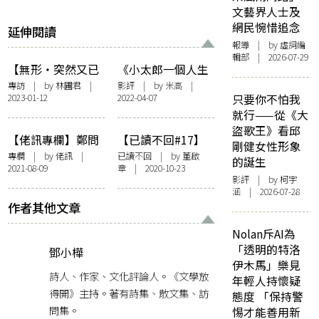
文藝界人士及
網民惋惜追念
延伸閱讀
報導
| by 虛詞編
輯部 | 2026-07-29
【無形・突然又已
《小太郎一個人生
一年】世界尚未大
活》：動畫後的日
專訪
| by 林圃君 |
影評
| by 米高 |
2023-01-12
2022-04-07
只要你不怕我
獲全勝：漫畫家柳
本兒童和家庭殘酷
就行——從《大
廣成的畫筆始終指
現象
盜歌王》看邱
向前衛
【佬訊專欄】鄭問
【已讀不回#17】
剛健女性形象
——漫畫迷都未必
董啟章：日本神預
專欄
| by
佬訊
|
已讀不回
| by 董啟
的誕生
2021-08-09
章 | 2020-10-23
知道的漫畫大師
言漫畫——大友克
影評
| by 柯宇
洋《阿基拉》
涵 | 2026-07-28
作者其他文章
Nolan斥AI為
「透明的特洛
鄧小樺
伊木馬」樂見
詩人、作家、文化評論人。《文學放
年輕人持懷疑
得開》主持。著有詩集、散文集、訪
態度 「保持警
問集。
惕才能善用新