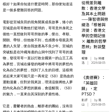
從視差到離
樣好？如果你知道什麼是時間，那你便知道這
散：香港文學
是一個多麼難回答的問題。
及其本土問題
——陳智德與勞
電影從宮城良田的視角開展成長故事，矮小的
緯洛「根著與
宮城是由哥哥教他打籃球的，哥哥意外身死之
流徙：香港文
後他一直想做到哥哥所做的事，傑出、孝順、
學的空間記憶
開朗、帶領，但他做不到，也感覺令母親及周
× 離散的哲學
思辨」對談整
遭的人失望，便自我放逐為不良少年。宮城的
理
突破點是在沖繩海邊的山洞中找到了哥哥的遺
物，發現哥哥一直以打敗全國第一的山王工高
報導
| by 勞緯
洛 | 2026-08-05
為夢想，宮城在爆發的咆哮中將哥哥的夢想內
化為自己的夢想，找到了人生的目標。這樣簡
述起來大家可能只是一再肯定《SD》是熱血的
《奧德賽》：
運動漫畫，但對於我來說，理清這個將他人夢
「英雄回
歸」，定
想內化為自己夢想的脈絡，會提醒我，《SD》
PTSD？
的魅力，一直來自其深刻的矛盾性格。
影評
| by 易
山 | 2026-08-05
它是，憂鬱者的熱血，離群者的團結，沒有目
標的人在奇蹟的瞬間中肯定了自己人生唯一的