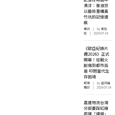
漂浮：曾淑芬
以藝術重構黃
竹坑的記憶遺
痕
專訪
| by 黃桂
桂 | 2026-07-24
《歐亞紀錄片
週2026》正式
開幕！從戰火
創傷到都市孤
島 叩問當代生
存困境
報導
| by 虛詞編
輯部 | 2026-07-24
嘉達物流台灣
分部憂踩紅線
拒運「違規」