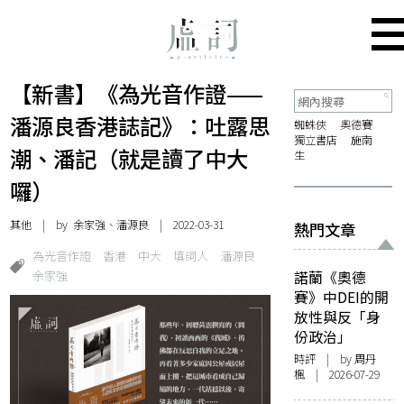
【新書】《為光音作證——
潘源良香港誌記》：吐露思
蜘蛛俠
奧德賽
獨立書店
施南
潮、潘記（就是讀了中大
生
囉）
其他
| by 余家強、潘源良 | 2022-03-31
熱門文章
為光音作證
香港
中大
填詞人
潘源良
余家強
諾蘭《奧德
賽》中DEI的開
放性與反「身
份政治」
時評
| by
周丹
楓
| 2026-07-29