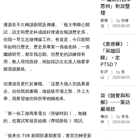
思辨」對談整
理
報導
| by 勞緯
潘源良不久轉讀新聞及傳播。「報大學睇公開
洛 | 2026-08-05
試，語文和歷史科成績好便適合報讀歷史系，
但我一早立志做傳媒工作。有道是，今日新聞
《奧德賽》：
等如明日歷史。歷史系畢業一係做老師，一係
「英雄回
繼續研究，都非我志願。但歷史的訓練很有
歸」，定
用，教人尋找痕跡，例如採訪左右派人物要掌
PTSD？
握淵源脈絡。」
影評
| by 易
山 | 2026-08-05
但潘源良更忙於兼職。「這麼大個人別負累屋
企。自幼我就兼職，做超級市場之類，升上大
談《錯覺與和
學，我希望做些與所學相輔相承。
解》──筆訪
嚴瀚欽
「第一份工做商業電台《突破時刻 》，無錢
專訪
| by 李浩
的，也嘗試幫福音組織《齊唱新歌 》填詞。
榮 | 2026-08-04
「後來往 TVB 新聞部暑期實習，實習完轉受薪