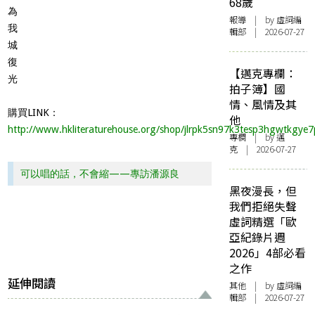
68歲
為
報導
| by 虛詞編
我
輯部 | 2026-07-27
城
復
【邁克專欄：
光
拍子簿】國
情、風情及其
購買LINK：
他
http://www.hkliteraturehouse.org/shop/jlrpk5sn97k3tesp3hgwtkgye
專欄
| by
邁
克
| 2026-07-27
可以唱的話，不會縮——專訪潘源良
黑夜漫長，但
我們拒絕失聲
虛詞精選「歐
亞紀錄片週
2026」4部必看
之作
延伸閱讀
其他
| by 虛詞編
輯部 | 2026-07-27