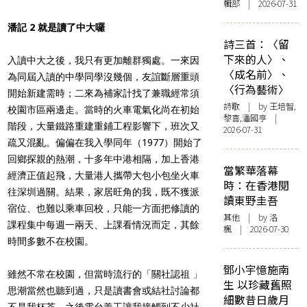
輯部 | 2026-07-31
潘記 2 就是讀了中大囉
詩三首：〈留
下來的人〉、
入讀中大之後，我只有更加離群獨處。一來因
〈成名前〉、
為同屆入讀的中學同學沒幾個，友誼斷層重頭
〈行為藝術〉
開始新建需時；二來為補家計找了兼職經常須
詩歌
| by 王培智,
校園市區兩邊走。當時的火車電氣化尚在初始
黎喜,潘國亨 |
階段，大量鐵路重建重鋪工程影響下，班次又
2026-07-31
疏又混亂。偏偏在我入學同年（1977）開始了
回鄉探親的熱潮，十多年中港相隔，加上香港
當繁華落幕
經濟正值起飛，大量港人攜帶大包小包坐火車
時：在香港閱
往深圳過關。結果，家居旺角的我，既不獲派
讀東野圭吾
宿位、也難以乘車回校，只能一方面把修讀的
其他
| by
洛
課程集中每週一兩天、上課看情況而定，其餘
楓
| 2026-07-30
時間多數不在校園。
鄧小宇憶施南
雖然不常在校園，但當時流行的「關社認祖 」
生 以珍藏舊照
思潮當然也聽到過，只是讀書會或結社討論都
細數昔日歲月
不是我杯茶。之後電台義工讓我接觸到不少社