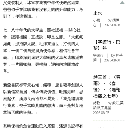
父先發制人，冰室在我初中年代便毅然結業。
爸爸似乎在試驗我有沒有足夠的升學能力，考
止水
到了，便讓我讀。」
小說
| by 胡韡
心 | 2026-08-07
七、八十年代的大學生，關社認祖 —關心社
會、認識祖國，直接說，即是左膠。「大氣氛
【字遊行·巴
如此，那招牌太靚。毛澤東過世，打倒四人
黎】熱
幫，一個二個自覺肩負使命感，相信社會主
字遊行
| by 郭芊
義。」印象深刻途經大學站的火車永遠塞滿乘
葉 | 2026-08-07
客，一片回鄉熱、尋根熱，迎向內地開放改
革。
詩三首：〈春
雨〉、〈春
新亞書院卻背景右傾，錢穆、唐君毅等創辦人
後〉、〈隔靴
以新儒家自居，傳承傳統價值。吐露港畔，思
搔癢之七年〉
潮起伏。潘源良兩邊都不屬於，「我是繼續我
詩歌
| by 飲江,莫
行我素，視乎當時具體的想法，而不是對某種
凱傑,王兆基 |
意識形態的狂熱。」
2026-08-07
其時保衛釣魚台運動已入尾聲，潘源良記得有