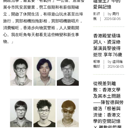
雄重生》中的
關政治事，最緊要『有氣抖 』—公屋、居屋發
愛與記憶
展令市民安居樂業，勞工假期和有薪假期確
影評
| by
周丹
立，開啟了休閒生活，有得遊山玩水甚至出埠
楓
| 2026-08-06
旅行，買部相機拍拖影相，買部唱機聽唱片，
消費暢旺，香港步向物質豐裕，人人樂觀開
心。我在旺角每天都看見這些轉變和新生事
香港殿堂級填
詞人、資深綠
物。」
葉演員黎彼得
逝世 享年76歲
報導
| by 虛詞編
輯部 | 2026-08-05
從視差到離
散：香港文學
及其本土問題
——陳智德與勞
緯洛「根著與
流徙：香港文
學的空間記憶
× 離散的哲學