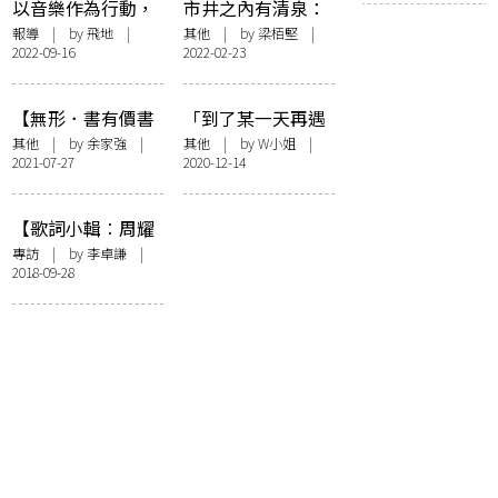
以音樂作為行動，
市井之內有清泉：
成為一個厲害的普
《為光音作證——
報導
| by 飛地 |
其他
| by 梁栢堅 |
2022-09-16
2022-02-23
通人：陳嘉銘 x 馬
潘源良香港誌記》
世芳 對談側記
【無形．書有價書
「到了某一天再遇
無價】殺頭生意有
這個地方」——達
其他
| by
余家強
|
其他
| by W小姐 |
2021-07-27
2020-12-14
人做
明一派〈今天世上
所有地方〉
【歌詞小輯︰周耀
輝】學填詞就是學
專訪
| by 李卓謙 |
2018-09-28
做人——周耀輝的
歌詞班