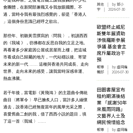
其他
| by 鄧小
會團體，在新聞部兼職又令我放眼國際。不
宇 | 2026-07-30
過，當時令我有最強烈感覺的，卻是「香港人
」這個身份意識已經呼之欲出。
歐盟終止威尼
斯雙年展資助
那些年、初聽黃霑撰寫的〈問我 〉，初讀西西
涉俄羅斯參展
的《我城 》，彷彿都在反思自我的立足之地。
爭議 基金會主
再看著多少家庭因公屋或居屋而上樓，把這城
席斥屬政治干
市看成自己歸屬的地方，一代站穩以後、寄望
預
未來的新一代 …… 這種與香港共同成長、走向
報導
| by 虛詞編
世界、走向未來的感受，讓我當時深感幸運、
輯部 | 2026-07-30
熱血沸騰。
田園書屋宣布
若干年後，當電影《黃飛鴻 》的主題曲令傳統
租約期滿後結
曲目〈將軍令 〉早已膾炙人口，當許多人緬懷
業 「感謝50年
過去，說香港已經無復當年的風華光采之際，
來風雨同路」
喜愛舊曲二創的我，借了西西小説的題目，填
文藝界人士及
了這一首〈我城 〉……
網民惋惜追念
報導
| by 虛詞編