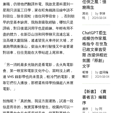
任俠之風：憶
兼職，仍替他們翻譯外電。我故意選科選到一
施南生
星期只須返三日學，家在旺角鐵路沿線申請不
其他
| by 李焯
到宿位，除非屈蛇（借住同學宿舍 ），否則朝
桃 | 2026-08-04
早的堂基本缺席。我熱衷吸取經驗，哪怕只是
譯稿，對日後遣詞用字也是鍛鍊。年輕有用不
ChatGPT拒生
盡的體力，在新亞山頂和同學聊天流連忘返，
成模仿作家風
沒高樓大廈阻隔，遙遙望見火車停於大埔，才
格指令 在世及
連跑帶跳衝落山，柴油火車行駛慢又中途要避
已故文豪皆受
對頭車，往往竟能在大學站趕上尾班車。
限 改提供相近
氛圍「原創」
「另一消耗最多光陰的是看電影，去火鳥電影
文字
會、第一映室和電影文化中心。當時沒上網，
報導
| by 虛詞編
輯部 | 2026-08-04
連 VHS 錄影帶也尚未普及，較冷門的電影，要
靠它們引入播放，那裡還有得學拍攝超八米厘
電影。」
【新書】《賣
書者言》編輯
拍拖呢？「真的無。我這方面遲熟，試過一段
序
似是而非的，無實質事情發生。校園內可以一
書序
| by 阿
班男男女女在水塔底傾天光，但單對單極少，