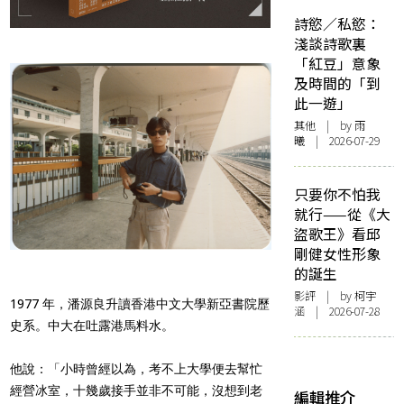
詩慾／私慾：
淺談詩歌裏
「紅豆」意象
及時間的「到
此一遊」
其他
| by 雨
曦 | 2026-07-29
只要你不怕我
就行——從《大
盜歌王》看邱
剛健女性形象
的誕生
影評
| by 柯宇
1977 年，潘源良升讀香港中文大學新亞書院歷
涵 | 2026-07-28
史系。中大在吐露港馬料水。
他說：「小時曾經以為，考不上大學便去幫忙
經營冰室，十幾歲接手並非不可能，沒想到老
編輯推介