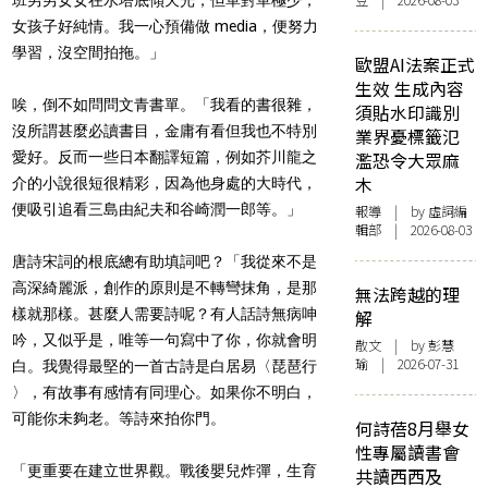
豆 | 2026-08-03
女孩子好純情。我一心預備做 media，便努力
學習，沒空間拍拖。」
歐盟AI法案正式
生效 生成內容
唉，倒不如問問文青書單。「我看的書很雜，
須貼水印識別
沒所謂甚麼必讀書目，金庸有看但我也不特別
業界憂標籤氾
愛好。反而一些日本翻譯短篇，例如芥川龍之
濫恐令大眾麻
木
介的小說很短很精彩，因為他身處的大時代，
便吸引追看三島由紀夫和谷崎潤一郎等。」
報導
| by 虛詞編
輯部 | 2026-08-03
唐詩宋詞的根底總有助填詞吧？「我從來不是
高深綺麗派，創作的原則是不轉彎抹角，是那
無法跨越的理
樣就那樣。甚麼人需要詩呢？有人話詩無病呻
解
吟，又似乎是，唯等一句寫中了你，你就會明
散文
| by 彭慧
瑜 | 2026-07-31
白。我覺得最堅的一首古詩是白居易〈琵琶行
〉，有故事有感情有同理心。如果你不明白，
可能你未夠老。等詩來拍你門。
何詩蓓8月舉女
性專屬讀書會
「更重要在建立世界觀。戰後嬰兒炸彈，生育
共讀西西及