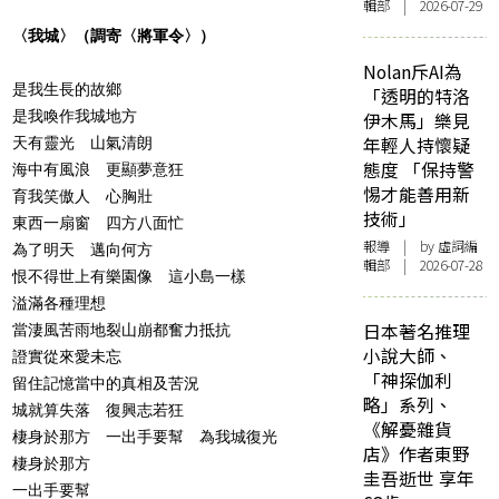
輯部 | 2026-07-29
〈我城〉（調寄〈將軍令〉）
Nolan斥AI為
是我生長的故鄉
「透明的特洛
是我喚作我城地方
伊木馬」樂見
年輕人持懷疑
天有靈光 山氣清朗
態度 「保持警
海中有風浪 更顯夢意狂
惕才能善用新
育我笑傲人 心胸壯
技術」
東西一扇窗 四方八面忙
報導
| by 虛詞編
為了明天 邁向何方
輯部 | 2026-07-28
恨不得世上有樂園像 這小島一樣
溢滿各種理想
日本著名推理
當淒風苦雨地裂山崩都奮力抵抗
小說大師、
證實從來愛未忘
「神探伽利
留住記憶當中的真相及苦況
略」系列、
城就算失落 復興志若狂
《解憂雜貨
棲身於那方 一出手要幫 為我城復光
店》作者東野
棲身於那方
圭吾逝世 享年
一出手要幫