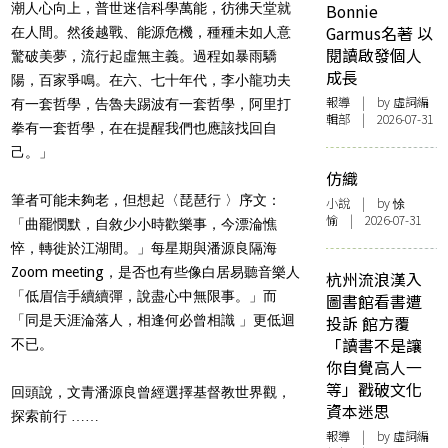
潮人心向上，普世迷信科學萬能，彷彿天堂就
Bonnie
Garmus名著 以
在人間。然後越戰、能源危機，種種未如人意
閱讀啟發個人
驚破美夢，流行起虛無主義。過程如暴雨驕
成長
陽，百家爭鳴。在六、七十年代，李小龍功夫
報導
| by 虛詞編
有一套哲學，告魯夫踢波有一套哲學，阿里打
輯部 | 2026-07-31
拳有一套哲學，在在提醒我們也應該找回自
己。」
仿織
筆者可能未夠老，但想起〈琵琶行 〉序文：
小說
| by 悇
愉 | 2026-07-31
「曲罷憫默，自敘少小時歡樂事，今漂淪憔
悴，轉徙於江湖間。」每星期與潘源良隔海
Zoom meeting，是否也有些像白居易聽音樂人
杭州流浪漢入
「低眉信手續續彈，說盡心中無限事。」而
圖書館看書遭
「同是天涯淪落人，相逢何必曾相識 」更低迴
投訴 館方覆
「讀書不是讓
不已。
你自覺高人一
等」戳破文化
回頭說，文青潘源良曾經選擇基督教世界觀，
資本迷思
探索前行 ……
報導
| by 虛詞編