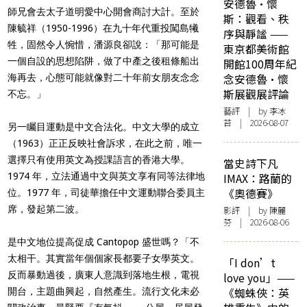
安德魯·懷
師兄會去太子道明愛中心開會商討大計。至於
斯：觀看、秩
陳毓祥（1950-1996）在九十年代重投闖島犧
序與靜謐 ——
牲，固然令人惋惜，潘源良卻說：「那可能是
東京都美術館
一個自設的思想陷阱，做了中產之後租條船出
開館100周年紀
念安德魯·懷
海再去，心態可能就像對二十年前女朋友念念
斯展觀展評論
不忘。」
藝評
| by 李冰
苔 | 2026-08-07
另一矚目運動是中文合法化。中文大學的成立
（1963）正正反映社會訴求，在此之前，唯一
選擇只有使用英文為授課語言的香港大學。
當史詩下凡
1974 年，立法通過中文與英文享有同等法律地
IMAX：路蘭的
《奧德賽》
位。1977 年，司徒華擔任中文運動聯合委員主
席，發起第二波。
影評
| by 陳麗
芬 | 2026-08-06
是中文地位提高促成 Cantopop 盛世嗎？「不
太相干。其實當年個個家長都要子女學英文。
「I don’t
反而暴動過後，廣東人意識到落地生根，電視
love you」——
《蜘蛛俠：英
開台，主題曲興起，自然產生。流行文化未必