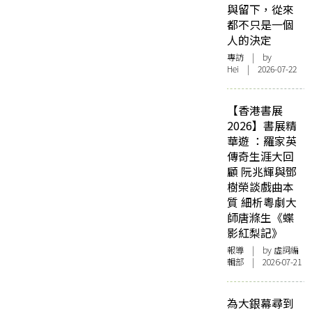
與留下，從來
都不只是一個
人的決定
專訪
| by
Hei | 2026-07-22
【香港書展
2026】書展精
華遊 ：羅家英
傳奇生涯大回
顧 阮兆輝與鄧
樹榮談戲曲本
質 細析粵劇大
師唐滌生《蝶
影紅梨記》
報導
| by 虛詞編
輯部 | 2026-07-21
為大銀幕尋到