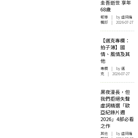
圭吾逝世 享年
68歲
報導
| by 虛詞編
輯部 | 2026-07-27
【邁克專欄：
拍子簿】國
情、風情及其
他
專欄
| by
邁
克
| 2026-07-27
黑夜漫長，但
我們拒絕失聲
虛詞精選「歐
亞紀錄片週
2026」4部必看
之作
其他
| by 虛詞編