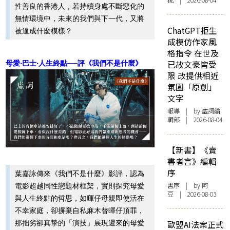
桃 | 2026-08-04
性善良的香港人，若持續身處不斷惡化的
無情環境中，未來的我們與下一代，又將
ChatGPT拒生
被逼成什麼模樣？
成模仿作家風
格指令 在世及
已故文豪皆受
母愛‧巴士‧人生終點──評《我們不是什麼》
限 改提供相近
氛圍「原創」
文字
報導
| by 虛詞編
輯部 | 2026-08-04
【新書】《賣
書者言》編輯
序
葉嘉詠傳來《我們不是什麼》影評，認為
書序
| by 阿
電影超越同性戀題材框架，實則探究母愛
豆 | 2026-08-03
與人生終點的哲思，如暉仔母親即使活在
不幸家庭，卻摒棄自私麻木替暉仔頂罪，
那拙劣卻真摯的「演技」展現遲來的母愛
歐盟AI法案正式