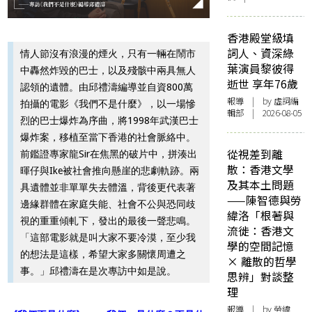
香港殿堂級填
詞人、資深綠
情人節沒有浪漫的煙火，只有一輛在鬧市
葉演員黎彼得
中轟然炸毀的巴士，以及殘骸中兩具無人
逝世 享年76歲
認領的遺體。由邱禮濤編導並自資800萬
報導
| by 虛詞編
拍攝的電影《我們不是什麼》，以一場慘
輯部 | 2026-08-05
烈的巴士爆炸為序曲，將1998年武漢巴士
爆炸案，移植至當下香港的社會脈絡中。
從視差到離
前鑑證專家龍Sir在焦黑的破片中，拼湊出
散：香港文學
暉仔與Ike被社會推向懸崖的悲劇軌跡。兩
及其本土問題
具遺體並非單單失去體溫，背後更代表著
——陳智德與勞
邊緣群體在家庭失能、社會不公與恐同歧
緯洛「根著與
視的重重傾軋下，發出的最後一聲悲鳴。
流徙：香港文
「這部電影就是叫大家不要冷漠，至少我
學的空間記憶
的想法是這樣，希望大家多關懷周遭之
× 離散的哲學
事。」邱禮濤在是次專訪中如是說。
思辨」對談整
理
報導
| by 勞緯