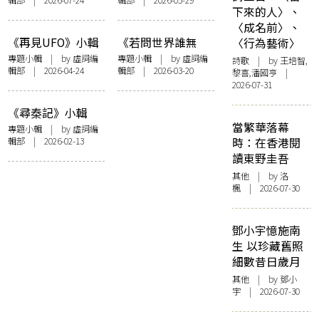
輯部 | 2026-07-24
輯部 | 2026-05-29
下來的人〉、
〈成名前〉、
《再見UFO》小輯
《若問世界誰無
〈行為藝術〉
傷》小輯
專題小輯
| by 虛詞編
專題小輯
| by 虛詞編
詩歌
| by 王培智,
輯部 | 2026-04-24
輯部 | 2026-03-20
黎喜,潘國亨 |
2026-07-31
《尋秦記》小輯
當繁華落幕
專題小輯
| by 虛詞編
輯部 | 2026-02-13
時：在香港閱
讀東野圭吾
其他
| by
洛
楓
| 2026-07-30
鄧小宇憶施南
生 以珍藏舊照
細數昔日歲月
其他
| by 鄧小
宇 | 2026-07-30