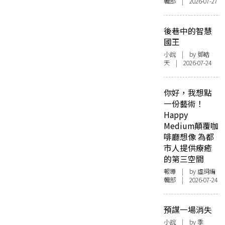
輯部 | 2026-07-27
後巷中的智慧
國王
小說
| by 鄧皓
天 | 2026-07-24
你好，我想點
一份藝術！
Happy
Medium顛覆咖
啡廳想像 為都
市人提供療癒
的第三空間
報導
| by 虛詞編
輯部 | 2026-07-24
預謀一場消失
小說
| by 季