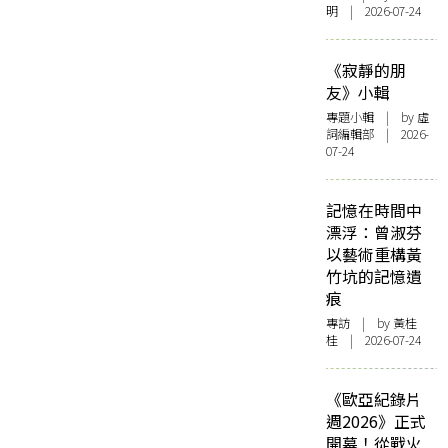
明 | 2026-07-24
《寂靜的朋
友》小輯
專題小輯
| by 虛
詞編輯部 | 2026-
07-24
記憶在時間中
漂浮：曾淑芬
以藝術重構黃
竹坑的記憶遺
痕
專訪
| by 黃桂
桂 | 2026-07-24
《歐亞紀錄片
週2026》正式
開幕！從戰火