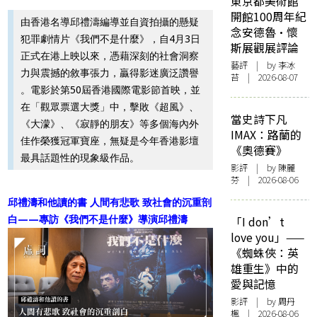
東京都美術館
開館100周年紀
由香港名導邱禮濤編導並自資拍攝的懸疑
念安德魯·懷
犯罪劇情片《我們不是什麼》，自4月3日
斯展觀展評論
正式在港上映以來，憑藉深刻的社會洞察
藝評
| by 李冰
力與震撼的敘事張力，贏得影迷廣泛讚譽
苔 | 2026-08-07
。電影於第50屆香港國際電影節首映，並
在「觀眾票選大獎」中，擊敗《超風》、
當史詩下凡
《大濛》、《寂靜的朋友》等多個海內外
IMAX：路蘭的
佳作榮獲冠軍寶座，無疑是今年香港影壇
《奧德賽》
最具話題性的現象級作品。
影評
| by 陳麗
芬 | 2026-08-06
邱禮濤和他讀的書 人間有悲歌 致社會的沉重剖
白——專訪《我們不是什麼》導演邱禮濤
「I don’t
love you」——
《蜘蛛俠：英
雄重生》中的
愛與記憶
影評
| by
周丹
楓
| 2026-08-06