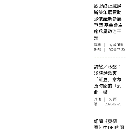
歐盟終止威尼
斯雙年展資助
涉俄羅斯參展
爭議 基金會主
席斥屬政治干
預
報導
| by 虛詞編
輯部 | 2026-07-30
詩慾／私慾：
淺談詩歌裏
「紅豆」意象
及時間的「到
此一遊」
其他
| by 雨
曦 | 2026-07-29
諾蘭《奧德
賽》中DEI的開