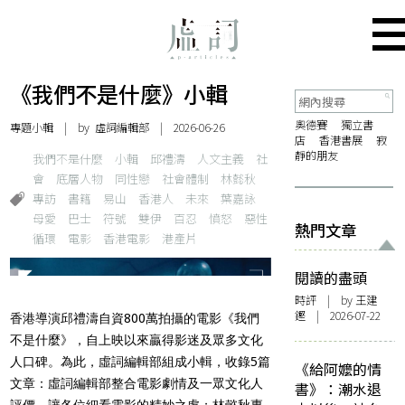
《我們不是什麼》小輯
奧德賽
獨立書
專題小輯
| by 虛詞編輯部 | 2026-06-26
店
香港書展
寂
靜的朋友
我們不是什麼
小輯
邱禮濤
人文主義
社
會
底層人物
同性戀
社會體制
林懿秋
專訪
書籍
易山
香港人
未來
葉嘉詠
母愛
巴士
符號
雙伊
百忍
憤怒
惡性
熱門文章
循環
電影
香港電影
港產片
閱讀的盡頭
時評
| by 王建
鏗 | 2026-07-22
香港導演邱禮濤自資800萬拍攝的電影《我們
不是什麼》，自上映以來贏得影迷及眾多文化
人口碑。為此，虛詞編輯部組成小輯，收錄5篇
《給阿嬤的情
文章：虛詞編輯部整合電影劇情及一眾文化人
書》：潮水退
評價，讓各位細看電影的精妙之處；林懿秋專