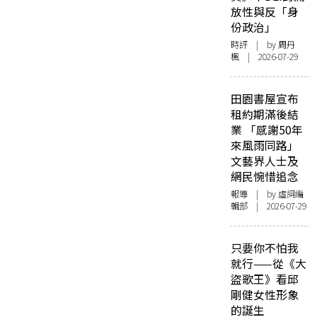
放性與反「身
份政治」
時評
| by
周丹
楓
| 2026-07-29
田園書屋宣布
租約期滿後結
業 「感謝50年
來風雨同路」
文藝界人士及
網民惋惜追念
報導
| by 虛詞編
輯部 | 2026-07-29
只要你不怕我
就行——從《大
盜歌王》看邱
剛健女性形象
的誕生