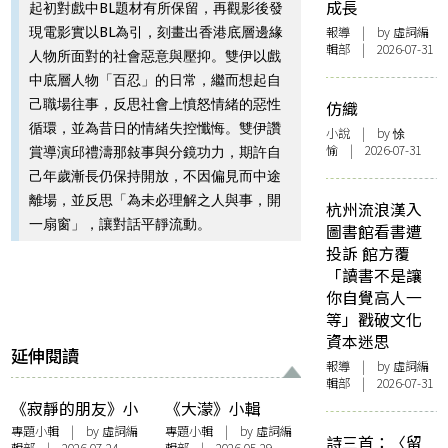
成長
起初對戲中BL題材有所保留，再觀影後發
報導
| by 虛詞編
現電影實以BL為引，刻畫出香港底層邊緣
輯部 | 2026-07-31
人物所面對的社會惡意與壓抑。雙伊以戲
中底層人物「百忍」的日常，繼而想起自
己職場往事，反思社會上憤怒情緒的惡性
仿織
循環，並為昔日的情緒失控懺悔。雙伊讚
小說
| by 悇
愉 | 2026-07-31
賞導演邱禮濤那敍事與分鏡功力，期許自
己年歲漸長仍保持開放，不因偏見而中途
離場，並反思「為未必理解之人與事，開
杭州流浪漢入
一扇窗」，讓對話平靜流動。
圖書館看書遭
投訴 館方覆
「讀書不是讓
你自覺高人一
等」戳破文化
資本迷思
延伸閱讀
報導
| by 虛詞編
輯部 | 2026-07-31
《寂靜的朋友》小
《大濛》小輯
輯
專題小輯
| by 虛詞編
專題小輯
| by 虛詞編
詩三首：〈留