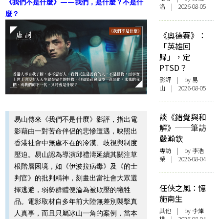
《我們不是什麼》——我們，是什麼？不是什
洛 | 2026-08-05
麼？
《奧德賽》：
「英雄回
歸」，定
PTSD？
影評
| by 易
山 | 2026-08-05
談《錯覺與和
易山傳來《我們不是什麼》影評，指出電
解》──筆訪
影藉由一對苦命伴侶的悲慘遭遇，映照出
嚴瀚欽
香港社會中無處不在的冷漠、歧視與制度
專訪
| by 李浩
壓迫。易山認為導演邱禮濤延續其關注草
榮 | 2026-08-04
根階層困境，如《伊波拉病毒》及《的士
判官》的批判精神，刻畫出當社會大眾選
任俠之風：憶
擇逃避，弱勢群體便淪為被欺壓的犧牲
施南生
品。電影取材自多年前大陸無差別襲擊真
其他
| by 李焯
人真事，而且只屬冰山一角的案例，當本