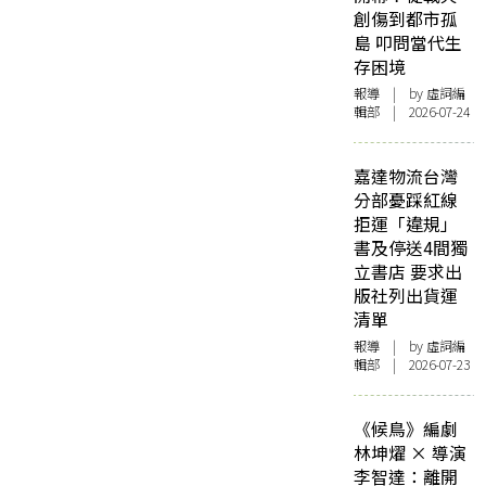
創傷到都市孤
島 叩問當代生
存困境
報導
| by 虛詞編
輯部 | 2026-07-24
嘉達物流台灣
分部憂踩紅線
拒運「違規」
書及停送4間獨
立書店 要求出
版社列出貨運
清單
報導
| by 虛詞編
輯部 | 2026-07-23
《候鳥》編劇
林坤燿 × 導演
李智達：離開