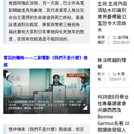
生效 生成內容
救贖與愧疚深情。另一方面，巴士作為電
須貼水印識別
影關鍵道具與象徵，其代表著眾人無法完
業界憂標籤氾
全自主選擇的生命旅途與死亡終站。葉嘉
濫恐令大眾麻
詠透過對比觀眾、乘客與警察三種視角，
木
藉此審視大眾對日常事物與生死無常的態
報導
| by 虛詞編
度，皆因有些錯過是不能回頭的。
輯部 | 2026-08-03
雪花的懺悔——二刷電影《我們不是什麼》後
無法跨越的理
感
解
散文
| by 彭慧
瑜 | 2026-07-31
何詩蓓8月舉女
性專屬讀書會
共讀西西及
Bonnie
Garmus名著 以
閱讀啟發個人
雙伊傳來《我們不是什麼》觀後感，坦言