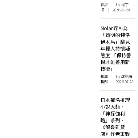
影評
| by 柯宇
涵 | 2026-07-28
Nolan斥AI為
「透明的特洛
伊木馬」樂見
年輕人持懷疑
態度 「保持警
惕才能善用新
技術」
報導
| by 虛詞編
輯部 | 2026-07-28
日本著名推理
小說大師、
「神探伽利
略」系列、
《解憂雜貨
店》作者東野