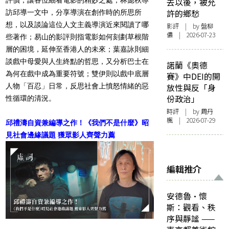
去以後，被允
許的鄉愁
訪邱導一文中，分享導演在創作時的所思所
想，以及談論這位人文主義導演近來閱讀了哪
影評
| by 盤柳
儂 | 2026-07-23
些著作；易山的影評則指電影如何刻劃草根階
層的困境，延伸至香港人的未來；葉嘉詠則細
談戲中母愛與人生終點的哲思，又分析巴士在
諾蘭《奧德
為何在戲中成為重要符號；雙伊則以戲中底層
賽》中DEI的開
人物「百忍」日常，反思社會上憤怒情緒的惡
放性與反「身
份政治」
性循環的清況。
時評
| by
周丹
楓
| 2026-07-29
邱禮濤自資兼編導之作！《我們不是什麼》昭
見社會邊緣議題 獲眾影人齊聲力薦
編輯推介
安德魯·懷
斯：觀看、秩
序與靜謐 ——