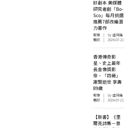
好劇本 美媒體
研究者創「Bo-
Sco」每月挑選
推薦7部改編潛
力書作
報導
| by 虛詞編
輯部 | 2026-07-21
香港傳奇影
星、史上最年
長金像獎影
帝、「四哥」
謝賢逝世 享壽
89歲
報導
| by 虛詞編
輯部 | 2026-07-21
【新書】《里
爾克詩集－意