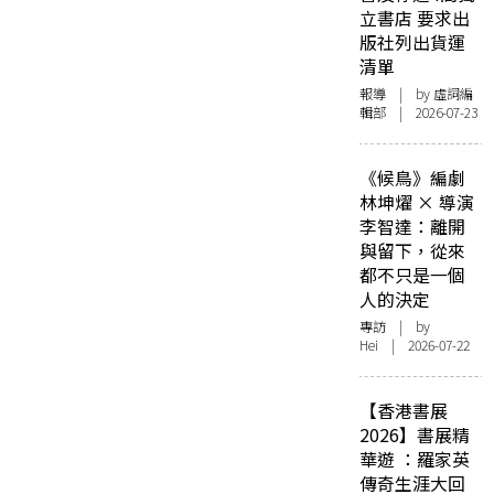
立書店 要求出
版社列出貨運
清單
報導
| by 虛詞編
輯部 | 2026-07-23
《候鳥》編劇
林坤燿 × 導演
李智達：離開
與留下，從來
都不只是一個
人的決定
專訪
| by
Hei | 2026-07-22
【香港書展
2026】書展精
華遊 ：羅家英
傳奇生涯大回