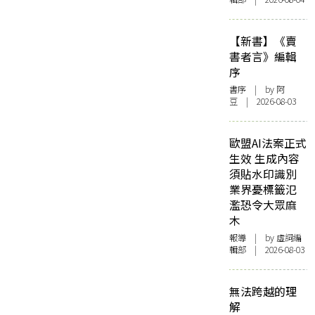
【新書】《賣
書者言》編輯
序
書序
| by 阿
豆 | 2026-08-03
歐盟AI法案正式
生效 生成內容
須貼水印識別
業界憂標籤氾
濫恐令大眾麻
木
報導
| by 虛詞編
輯部 | 2026-08-03
無法跨越的理
解