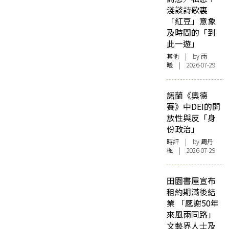
淺談詩歌裏
「紅豆」意象
及時間的「到
此一遊」
其他
| by 雨
曦 | 2026-07-29
諾蘭《奧德
賽》中DEI的開
放性與反「身
份政治」
時評
| by
周丹
楓
| 2026-07-29
田園書屋宣布
租約期滿後結
業 「感謝50年
來風雨同路」
文藝界人士及