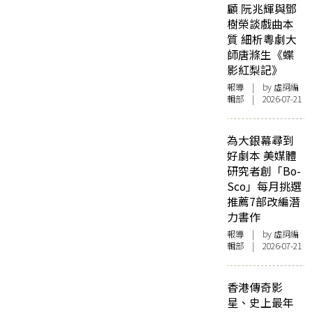
顧 阮兆輝與鄧
樹榮談戲曲本
質 細析粵劇大
師唐滌生《蝶
影紅梨記》
報導
| by 虛詞編
輯部 | 2026-07-21
為大銀幕尋到
好劇本 美媒體
研究者創「Bo-
Sco」每月挑選
推薦7部改編潛
力書作
報導
| by 虛詞編
輯部 | 2026-07-21
香港傳奇影
星、史上最年