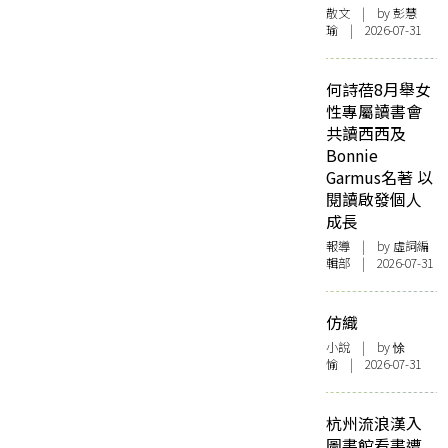
散文
| by 彭慧
瑜 | 2026-07-31
何詩蓓8月舉女
性專屬讀書會
共讀西西及
Bonnie
Garmus名著 以
閱讀啟發個人
成長
報導
| by 虛詞編
輯部 | 2026-07-31
仿織
小說
| by 悇
愉 | 2026-07-31
杭州流浪漢入
圖書館看書遭