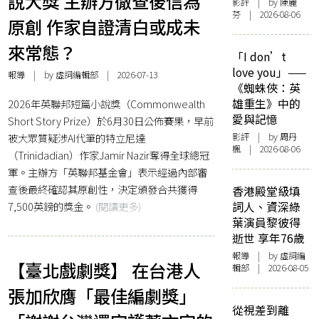
說大獎 主辦方徹查後信為
影評
| by 陳麗
芬 | 2026-08-06
原創 作家自證清白或成未
來常態？
「I don’t
love you」——
報導
| by 虛詞編輯部 | 2026-07-13
《蜘蛛俠：英
雄重生》中的
2026年英聯邦短篇小說獎（Commonwealth
愛與記憶
Short Story Prize）於6月30日公佈賽果，早前
被大眾質疑涉AI代筆的特立尼達
影評
| by
周丹
楓
| 2026-08-06
（Trinidadian）作家Jamir Nazir奪得全球總冠
軍。主辦方「英聯邦基金會」表示經過內部審
查後最終確認其原創性，決定頒發合共獲得
香港殿堂級填
7,500英鎊的獎金。
(閱讀更多)
詞人、資深綠
葉演員黎彼得
逝世 享年76歲
報導
| by 虛詞編
【臺北戲劇獎】 在台港人
輯部 | 2026-08-05
張加欣膺「最佳編劇獎」
從視差到離