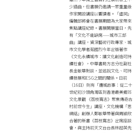
少插曲，但書展仍邀請一眾重量級
作家開設講座以饗讀者。「虛詞」
編輯部將會在書展期間為大家帶來
焦點講座紀錄。書展開展當日，先
有「文化不能缺席——城市三部
曲」講座，資深藝術行政專家、城
市文化學者茹國烈今年出版著作
《文化永續城市：讓文化創造可持
續社會》，中華書局方志分社副社
長金敏華對談，並述說文化、可持
續發展和ESG之間的關係。日前
（16日）則有「邊城故事：從二十
世紀初沙頭角灣區到香港最美鄉郊
文化景觀 《荔枝窩志》聚焦傳奇古
村前世今生」講座，文化機構「思
網絡」創辦人鄭敏華帶著與周頴欣
合著的新書《荔枝窩志》出席座談
會，與主持前天文台台長林超英先