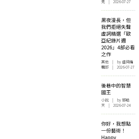
克
| 2026-07-27
黑夜漫長，但
我們拒絕失聲
虛詞精選「歐
亞紀錄片週
2026」4部必看
之作
其他
| by 虛詞編
輯部 | 2026-07-27
後巷中的智慧
國王
小說
| by 鄧皓
天 | 2026-07-24
你好，我想點
一份藝術！
Happy