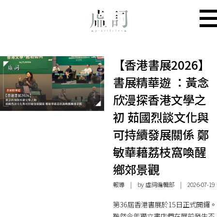
【香港書展2026】
書展精華遊 ：黃念
欣漫探香港文學之
初 茹國烈談文化與
可持續發展關係 鄭
敏華藉荔枝窩喚醒
鄉郊景觀
報導
| by 虛詞編輯部 | 2026-07-19
第36屆香港書展於15日正式開鑼。
雖然今年獨立書店們在展前發生不