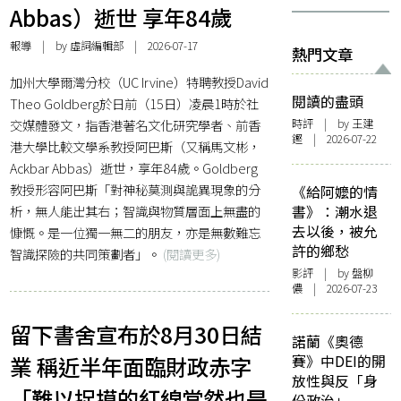
Abbas）逝世 享年84歲
報導
| by 虛詞編輯部 | 2026-07-17
熱門文章
加州大學爾灣分校（UC Irvine）特聘教授David
閱讀的盡頭
Theo Goldberg於日前（15日）凌晨1時於社
交媒體發文，指香港著名文化研究學者、前香
時評
| by 王建
鏗 | 2026-07-22
港大學比較文學系教授阿巴斯（又稱馬文彬，
Ackbar Abbas）逝世，享年84歲。Goldberg
教授形容阿巴斯「對神秘莫測與詭異現象的分
《給阿嬤的情
析，無人能出其右；智識與物質層面上無盡的
書》：潮水退
去以後，被允
慷慨。是一位獨一無二的朋友，亦是無數難忘
許的鄉愁
智識探險的共同策劃者」。
(閱讀更多)
影評
| by 盤柳
儂 | 2026-07-23
留下書舍宣布於8月30日結
諾蘭《奧德
業 稱近半年面臨財政赤字
賽》中DEI的開
放性與反「身
「難以捉摸的紅線當然也是
份政治」