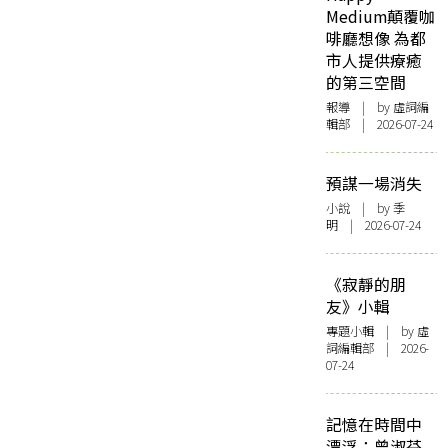
Medium顛覆咖
啡廳想像 為都
市人提供療癒
的第三空間
報導
| by 虛詞編
輯部 | 2026-07-24
預謀一場消失
小說
| by 季
明 | 2026-07-24
《寂靜的朋
友》小輯
專題小輯
| by 虛
詞編輯部 | 2026-
07-24
記憶在時間中
漂浮：曾淑芬