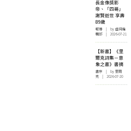
長金像獎影
帝、「四哥」
謝賢逝世 享壽
89歲
報導
| by 虛詞編
輯部 | 2026-07-21
【新書】《里
爾克詩集－意
象之書》書摘
書序
| by 里爾
克 | 2026-07-20