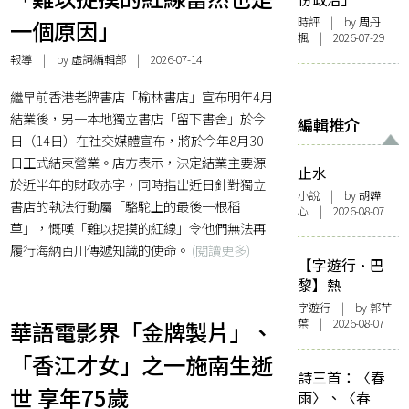
時評
| by
周丹
一個原因」
楓
| 2026-07-29
報導
| by 虛詞編輯部 | 2026-07-14
繼早前香港老牌書店「榆林書店」宣布明年4月
結業後，另一本地獨立書店「留下書舍」於今
編輯推介
日（14日）在社交媒體宣布，將於今年8月30
日正式結束營業。店方表示，決定結業主要源
止水
於近半年的財政赤字，同時指出近日針對獨立
小說
| by 胡韡
書店的執法行動屬「駱駝上的最後一根稻
心 | 2026-08-07
草」，慨嘆「難以捉摸的紅線」令他們無法再
履行海納百川傳遞知識的使命。
(閱讀更多)
【字遊行·巴
黎】熱
字遊行
| by 郭芊
葉 | 2026-08-07
華語電影界「金牌製片」、
「香江才女」之一施南生逝
詩三首：〈春
世 享年75歲
雨〉、〈春