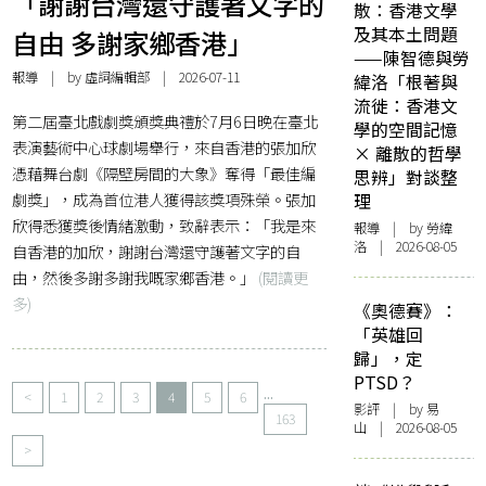
「謝謝台灣還守護著文字的
散：香港文學
及其本土問題
自由 多謝家鄉香港」
——陳智德與勞
報導
| by 虛詞編輯部 | 2026-07-11
緯洛「根著與
流徙：香港文
第二屆臺北戲劇獎頒獎典禮於7月6日晚在臺北
學的空間記憶
表演藝術中心球劇場舉行，來自香港的張加欣
× 離散的哲學
憑藉舞台劇《隔壁房間的大象》奪得「最佳編
思辨」對談整
劇獎」，成為首位港人獲得該獎項殊榮。張加
理
欣得悉獲獎後情緒激動，致辭表示：「我是來
報導
| by 勞緯
洛 | 2026-08-05
自香港的加欣，謝謝台灣還守護著文字的自
由，然後多謝多謝我嘅家鄉香港。」
(閱讀更
多)
《奧德賽》：
「英雄回
歸」，定
PTSD？
...
<
1
2
3
4
5
6
影評
| by 易
163
山 | 2026-08-05
>