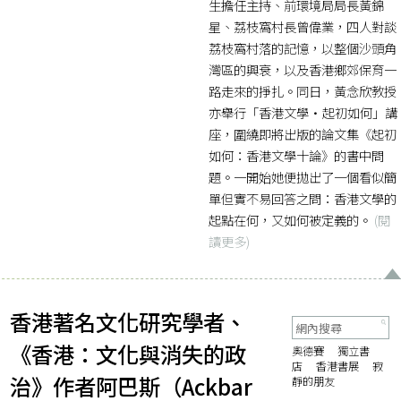
生擔任主持、前環境局局長黃錦
星、荔枝窩村長曾偉業，四人對談
荔枝窩村落的記憶，以整個沙頭角
灣區的興衰，以及香港鄉郊保育一
路走來的掙扎。同日，黃念欣教授
亦舉行「香港文學·起初如何」講
座，圍繞即將出版的論文集《起初
如何：香港文學十論》的書中問
題。一開始她便拋出了一個看似簡
單但實不易回答之問：香港文學的
起點在何，又如何被定義的。
(閱
讀更多)
香港著名文化研究學者、
《香港：文化與消失的政
奧德賽
獨立書
店
香港書展
寂
治》作者阿巴斯（Ackbar
靜的朋友