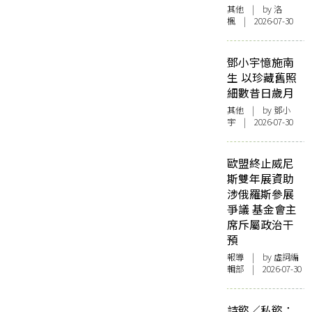
其他
| by
洛
楓
| 2026-07-30
鄧小宇憶施南
生 以珍藏舊照
細數昔日歲月
其他
| by 鄧小
宇 | 2026-07-30
歐盟終止威尼
斯雙年展資助
涉俄羅斯參展
爭議 基金會主
席斥屬政治干
預
報導
| by 虛詞編
輯部 | 2026-07-30
詩慾／私慾：