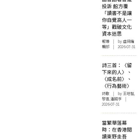
投訴 館方覆
「讀書不是讓
你自覺高人一
等」戳破文化
資本迷思
報導
| by 虛詞編
輯部 | 2026-07-31
詩三首：〈留
下來的人〉、
〈成名前〉、
〈行為藝術〉
詩歌
| by 王培智,
黎喜,潘國亨 |
2026-07-31
當繁華落幕
時：在香港閱
讀東野圭吾