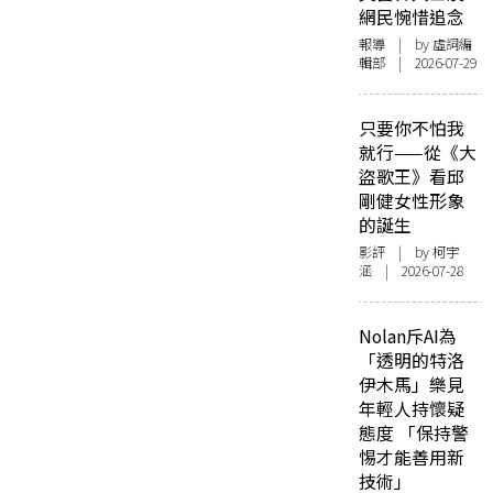
網民惋惜追念
報導
| by 虛詞編
輯部 | 2026-07-29
只要你不怕我
就行——從《大
盜歌王》看邱
剛健女性形象
的誕生
影評
| by 柯宇
涵 | 2026-07-28
Nolan斥AI為
「透明的特洛
伊木馬」樂見
年輕人持懷疑
態度 「保持警
惕才能善用新
技術」