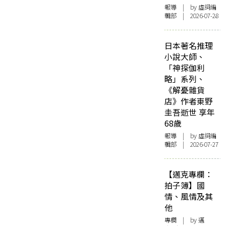
報導
| by 虛詞編
輯部 | 2026-07-28
日本著名推理
小說大師、
「神探伽利
略」系列、
《解憂雜貨
店》作者東野
圭吾逝世 享年
68歲
報導
| by 虛詞編
輯部 | 2026-07-27
【邁克專欄：
拍子簿】國
情、風情及其
他
專欄
| by
邁