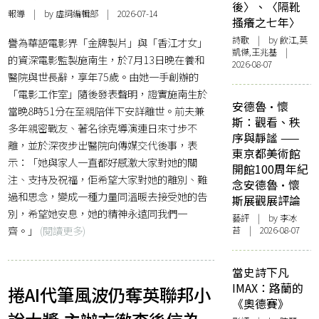
後〉、〈隔靴
報導
| by 虛詞編輯部 | 2026-07-14
搔癢之七年〉
詩歌
| by 飲江,莫
譽為華語電影界「金牌製片」與「香江才女」
凱傑,王兆基 |
的資深電影監製施南生，於7月13日晚在養和
2026-08-07
醫院與世長辭，享年75歲。由她一手創辦的
「電影工作室」隨後發表聲明，證實施南生於
安德魯·懷
當晚8時51分在至親陪伴下安詳離世。前夫兼
斯：觀看、秩
多年親密戰友、著名徐克導演連日來寸步不
序與靜謐 ——
離，並於深夜步出醫院向傳媒交代後事，表
東京都美術館
示：「她與家人一直都好感激大家對她的關
開館100周年紀
注、支持及祝福，佢希望大家對她的離別、難
念安德魯·懷
過和思念，變成一種力量同溫暖去接受她的告
斯展觀展評論
別，希望她安息，她的精神永遠同我們一
藝評
| by 李冰
齊。」
(閱讀更多)
苔 | 2026-08-07
當史詩下凡
IMAX：路蘭的
捲AI代筆風波仍奪英聯邦小
《奧德賽》