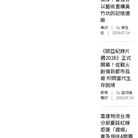
以藝術重構黃
竹坑的記憶遺
痕
專訪
| by 黃桂
桂 | 2026-07-24
《歐亞紀錄片
週2026》正式
開幕！從戰火
創傷到都市孤
島 叩問當代生
存困境
報導
| by 虛詞編
輯部 | 2026-07-24
嘉達物流台灣
分部憂踩紅線
拒運「違規」
書及停送4間獨