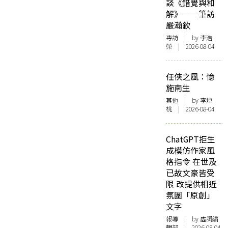
談《錯覺與和
解》──筆訪
嚴瀚欽
專訪
| by 李浩
榮 | 2026-08-04
任俠之風：憶
施南生
其他
| by 李焯
桃 | 2026-08-04
ChatGPT拒生
成模仿作家風
格指令 在世及
已故文豪皆受
限 改提供相近
氛圍「原創」
文字
報導
| by 虛詞編
輯部 | 2026-08-04