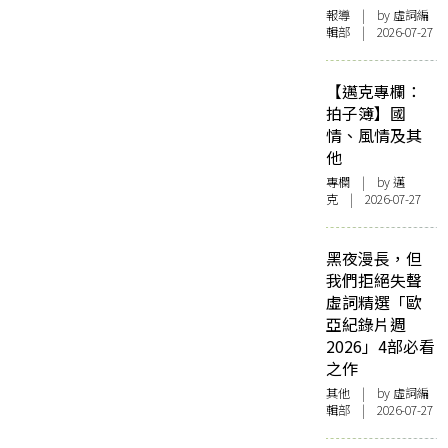
報導
| by 虛詞編
輯部 | 2026-07-27
【邁克專欄：
拍子簿】國
情、風情及其
他
專欄
| by
邁
克
| 2026-07-27
黑夜漫長，但
我們拒絕失聲
虛詞精選「歐
亞紀錄片週
2026」4部必看
之作
其他
| by 虛詞編
輯部 | 2026-07-27