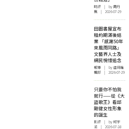
時評
| by
周丹
楓
| 2026-07-29
田園書屋宣布
租約期滿後結
業 「感謝50年
來風雨同路」
文藝界人士及
網民惋惜追念
報導
| by 虛詞編
輯部 | 2026-07-29
只要你不怕我
就行——從《大
盜歌王》看邱
剛健女性形象
的誕生
影評
| by 柯宇
涵 | 2026-07-28