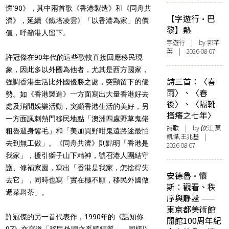
懷’90》，其中兩首歌《香港製造》和《同舟共
【字遊行·巴
濟》，延續《鐵塔凌雲》「以香港為家」的價
黎】熱
值，呼籲港人留下。
字遊行
| by 郭芊
葉 | 2026-08-07
許冠傑在90年代的這些歌較直接回應移民現
象，因此多以外國為他者，尤其是西方國家，
詩三首：〈春
強調香港生活比外國優勝之處，突顯留下的優
雨〉、〈春
勢。如《香港製造》一方面寫出大量香港好去
後〉、〈隔靴
處及消閒娛樂活動，突顯香港生活的美好，另
搔癢之七年〉
一方面諷刺熱門移民地點「澳洲四處野草鬼佬
詩歌
| by 飲江,莫
粗魯週身鬈毛」和「美加買野咁鬼遠路途最怕
凱傑,王兆基 |
去到無工做」。《同舟共濟》則點明「香港是
2026-08-07
我家」，援引獅子山下精神，號召港人團結守
護、修補家園，寫出「香港是我家，怎捨得失
安德魯·懷
去它」，同時也寫「實在極不願，移民外國做
斯：觀看、秩
遞菜斟茶」。
序與靜謐 ——
東京都美術館
許冠傑的另一首代表作，1990年的《話知你
開館100周年紀
97》亦寫道「移民外國亦系聽糟質」，同樣以