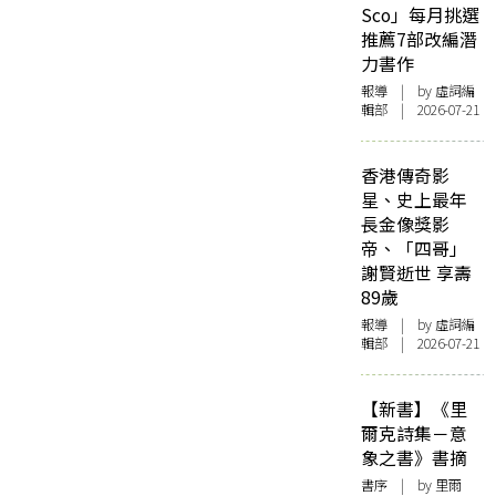
Sco」每月挑選
推薦7部改編潛
力書作
報導
| by 虛詞編
輯部 | 2026-07-21
香港傳奇影
星、史上最年
長金像獎影
帝、「四哥」
謝賢逝世 享壽
89歲
報導
| by 虛詞編
輯部 | 2026-07-21
【新書】《里
爾克詩集－意
象之書》書摘
書序
| by 里爾