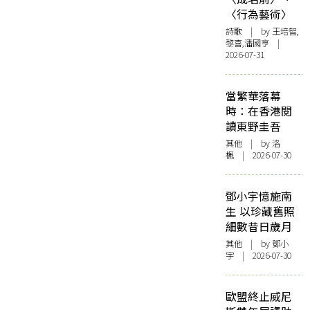
〈行為藝術〉
詩歌
| by 王培智,
黎喜,潘國亨 |
2026-07-31
當繁華落幕
時：在香港閱
讀東野圭吾
其他
| by
洛
楓
| 2026-07-30
鄧小宇憶施南
生 以珍藏舊照
細數昔日歲月
其他
| by 鄧小
宇 | 2026-07-30
歐盟終止威尼