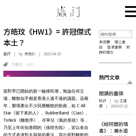
方皓玟《HW1》= 許冠傑式
本土？
奧德賽
獨立書
店
香港書展
寂
靜的朋友
藝評
| by 綠色衫 | 2022-04-19
方皓玟
HW1
熱門文章
面對早已開始的新一輪移民潮，無論任何立
閱讀的盡頭
場，離散似乎都是香港人逃不過的議題。這兩
時評
| by 王建
年，樂壇產出不少回應離散的歌曲，如 C All
鏗 | 2026-07-22
Star《留下來的人》、RubberBand《Ciao》、
ToNick《離散序》、岑寧兒《風的形狀》等，
《給阿嬤的情
乃至上年街知巷聞的《係咁先啦》，皆以各自
書》：潮水退
的方式表達對走與留的看法，寫出面對離散的