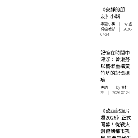
《寂靜的朋
友》小輯
專題小輯
| by 虛
詞編輯部 | 2026-
07-24
記憶在時間中
漂浮：曾淑芬
以藝術重構黃
竹坑的記憶遺
痕
專訪
| by 黃桂
桂 | 2026-07-24
《歐亞紀錄片
週2026》正式
開幕！從戰火
創傷到都市孤
島 叩問當代生