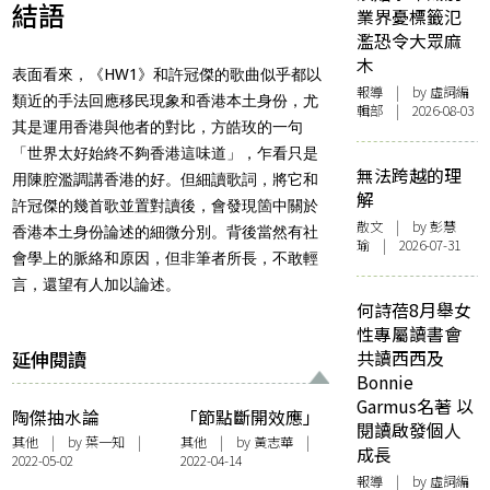
結語
業界憂標籤氾
濫恐令大眾麻
木
表面看來，《HW1》和許冠傑的歌曲似乎都以
報導
| by 虛詞編
類近的手法回應移民現象和香港本土身份，尤
輯部 | 2026-08-03
其是運用香港與他者的對比，方皓玫的一句
「世界太好始終不夠香港這味道」，乍看只是
無法跨越的理
用陳腔濫調講香港的好。但細讀歌詞，將它和
解
許冠傑的幾首歌並置對讀後，會發現箇中關於
散文
| by 彭慧
香港本土身份論述的細微分別。背後當然有社
瑜 | 2026-07-31
會學上的脈絡和原因，但非筆者所長，不敢輕
言，還望有人加以論述。
何詩蓓8月舉女
性專屬讀書會
延伸閱讀
共讀西西及
Bonnie
Garmus名著 以
陶傑抽水論
「節點斷開效應」
閱讀啟發個人
MIRROR，向後生
續篇——以《世界
其他
| by 葉一知 |
其他
| by
黃志華
|
成長
2022-05-02
2022-04-14
抽刀說不過去
真細小》為例，為
報導
| by 虛詞編
詞意黃霑寧願……