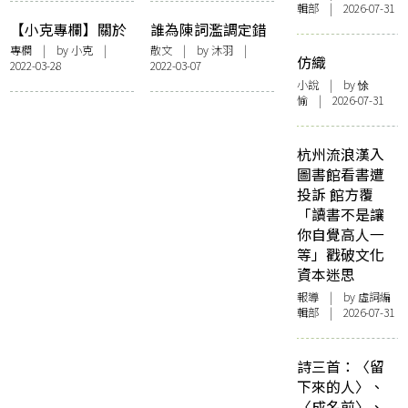
輯部 | 2026-07-31
【小克專欄】關於
誰為陳詞濫調定錯
填詞的100件事
對
專欄
| by
小克
|
散文
| by
沐羽
|
仿織
2022-03-28
2022-03-07
（一）
小說
| by 悇
愉 | 2026-07-31
杭州流浪漢入
圖書館看書遭
投訴 館方覆
「讀書不是讓
你自覺高人一
等」戳破文化
資本迷思
報導
| by 虛詞編
輯部 | 2026-07-31
詩三首：〈留
下來的人〉、
〈成名前〉、