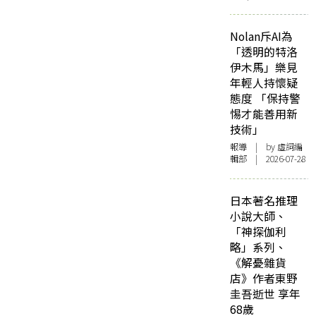
Nolan斥AI為
「透明的特洛
伊木馬」樂見
年輕人持懷疑
態度 「保持警
惕才能善用新
技術」
報導
| by 虛詞編
輯部 | 2026-07-28
日本著名推理
小說大師、
「神探伽利
略」系列、
《解憂雜貨
店》作者東野
圭吾逝世 享年
68歲