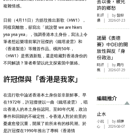
去以後，被允
複雜情感。
許的鄉愁
影評
| by 盤柳
儂 | 2026-07-23
日前（4月11日）方皓玟推出新歌《HW1》，
同樣寫離散，卻寫出「就說聲 we are hkers
yea yea yea」，強調香港本土身份，寫法上令
諾蘭《奧德
筆者想起樂壇前輩許冠傑的《鐵塔凌雲》和
賽》中DEI的開
《香港製造》等幾首作品。橫跨50年，
放性與反「身
《HW1》是舊酒新瓶，還是暗藏對香港身份的
份政治」
不同解讀？筆者希望以此文探索箇中脈絡。
時評
| by
周丹
楓
| 2026-07-29
許冠傑與「香港是我家」
在流行歌中論述香港本土身份並非新鮮事。早
編輯推介
在1972年，許冠傑便以一曲《鐵塔凌雲》，唱
出香港人的本土身份認同。至80年代尾，政治
止水
事件和回歸的不確定性，令香港人對於前景的
小說
| by 胡韡
憂慮愈發沉重，開展了前所未有的移民潮。於
心 | 2026-08-07
是許冠傑在1990年推出了專輯《香港情