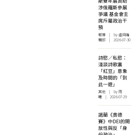
斯雙年展資助
涉俄羅斯參展
爭議 基金會主
席斥屬政治干
預
報導
| by 虛詞編
輯部 | 2026-07-30
詩慾／私慾：
淺談詩歌裏
「紅豆」意象
及時間的「到
此一遊」
其他
| by 雨
曦 | 2026-07-29
諾蘭《奧德
賽》中DEI的開
放性與反「身
份政治」