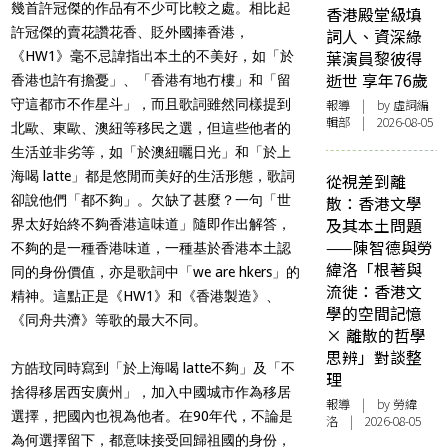
幾首許冠傑的作品有不少可比較之處。相比起
香港殿堂級填
許冠傑的賣花讚花香、貶外國捧香港，
詞人、資深綠
葉演員黎彼得
《HW1》毫不忌諱指出本土的不美好，如「於
逝世 享年76歲
香港也許有擔憂」、「香港有地冇樓」和「留
守這都市不作星斗」，而且歌詞雖然同樣提到
報導
| by 虛詞編
輯部 | 2026-08-05
北歐、東歐、澳紐等移民之選，但這些他者的
生活並非劣等，如「於澳紐曬日光」和「於上
海喝 latte」都是悠閒而美好的生活形態，歌詞
從視差到離
卻說他們「都不夠」。欠缺了甚麼？一句「世
散：香港文學
及其本土問題
界太好始終不夠香港這味道」隨即作出解答，
——陳智德與勞
不夠的是一種香港味道，一種基於香港本土認
緯洛「根著與
同的身份價值，亦是歌詞中「we are hkers」的
流徙：香港文
精神。這點正是《HW1》和《香港製造》、
學的空間記憶
《同舟共濟》等歌的最大不同。
× 離散的哲學
思辨」對談整
方皓玟同時寫到「於上海喝 latte不夠」及「不
理
捨得移居西安廣州」，加入中國城市作為移居
報導
| by 勞緯
選擇，把國內也視為他者。在90年代，不論是
洛 | 2026-08-05
為何選擇留下，都意味接受回歸祖國的身份，