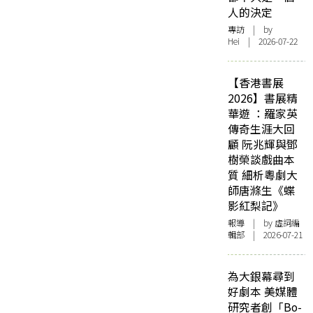
人的決定
專訪
| by
Hei | 2026-07-22
【香港書展
2026】書展精
華遊 ：羅家英
傳奇生涯大回
顧 阮兆輝與鄧
樹榮談戲曲本
質 細析粵劇大
師唐滌生《蝶
影紅梨記》
報導
| by 虛詞編
輯部 | 2026-07-21
為大銀幕尋到
好劇本 美媒體
研究者創「Bo-