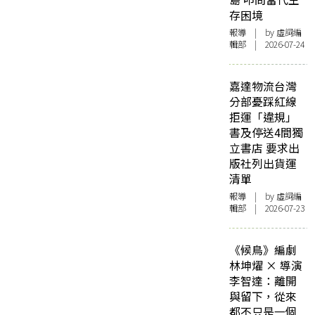
存困境
報導
| by 虛詞編
輯部 | 2026-07-24
嘉達物流台灣
分部憂踩紅線
拒運「違規」
書及停送4間獨
立書店 要求出
版社列出貨運
清單
報導
| by 虛詞編
輯部 | 2026-07-23
《候鳥》編劇
林坤燿 × 導演
李智達：離開
與留下，從來
都不只是一個