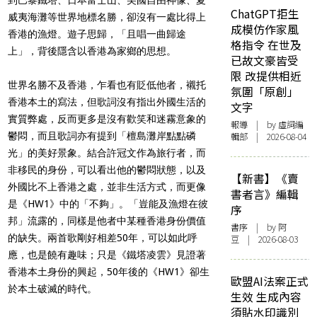
ChatGPT拒生
威夷海灘等世界地標名勝，卻沒有一處比得上
成模仿作家風
香港的漁燈。遊子思歸，「且唱一曲歸途
格指令 在世及
上」，背後隱含以香港為家鄉的思想。
已故文豪皆受
限 改提供相近
世界名勝不及香港，乍看也有貶低他者，襯托
氛圍「原創」
香港本土的寫法，但歌詞沒有指出外國生活的
文字
實質弊處，反而更多是沒有歡笑和迷霧意象的
報導
| by 虛詞編
鬱悶，而且歌詞亦有提到「檀島灘岸點點磷
輯部 | 2026-08-04
光」的美好景象。結合許冠文作為旅行者，而
非移民的身份，可以看出他的鬱悶狀態，以及
【新書】《賣
外國比不上香港之處，並非生活方式，而更像
書者言》編輯
是《HW1》中的「不夠」。「豈能及漁燈在彼
序
邦」流露的，同樣是他者中某種香港身份價值
書序
| by 阿
的缺失。兩首歌剛好相差50年，可以如此呼
豆 | 2026-08-03
應，也是饒有趣味；只是《鐵塔凌雲》見證著
香港本土身份的興起，50年後的《HW1》卻生
歐盟AI法案正式
於本土破滅的時代。
生效 生成內容
須貼水印識別