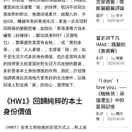
念安德魯·懷
優質的生活連繫「留」的抉擇。歌詞不但寫出
斯展觀展評論
朋友即約即出、無厘頭港產片、娛樂八卦、卡
藝評
| by 李冰
苔 | 2026-08-07
拉OK、機舖等美好香港生活，更進一步呈現對
回歸後的樂觀想像，如指出「香港適應力強未
嚇窒（好煉得），斷估或者到97（又變咗
當史詩下凡
乜），繁榮盛世度度有金執」，或「實刮多
IMAX：路蘭的
筆」，或「人人暴發」。支撐著「留」的，似
《奧德賽》
乎是生活方式多於身份價值。也許是當時去留
影評
| by 陳麗
芬 | 2026-08-06
的抉擇更大程度源於對生活方式改變的憂慮，
多於香港本土身份價值的作用。因此，許冠傑
強調香港比其他地方更美好的生活條件，以挽
「I don’t
回港人對這個「家」的信心，選擇留下。
love you」——
《蜘蛛俠：英
《HW1》回歸純粹的本土
雄重生》中的
愛與記憶
身份價值
影評
| by
周丹
楓
| 2026-08-06
《HW1》在本土和他者的呈現方式上，和上述