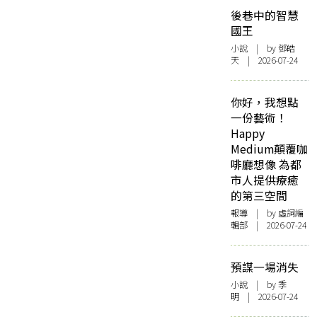
後巷中的智慧
國王
小說
| by 鄧皓
天 | 2026-07-24
你好，我想點
一份藝術！
Happy
Medium顛覆咖
啡廳想像 為都
市人提供療癒
的第三空間
報導
| by 虛詞編
輯部 | 2026-07-24
預謀一場消失
小說
| by 季
明 | 2026-07-24