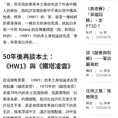
「留」所呈現的香港本土身份包含了作為中國
《奧德賽》：
人的身份，因此許冠傑的歌中不會出現中國為
「英雄回
他者。然而，《HW1》的「留」卻是一種純粹
歸」，定
的香港身份，一種自主的身份意識，就如日本
PTSD？
第一牛郎 Roland 的自傳書標題《我，和我以
影評
| by 易
外的》，《HW1》中的本土身份論述也是「香
山 | 2026-08-05
港，和香港以外的」。
談《錯覺與和
50年後再談本土：
解》──筆訪
《HW1》與《鐵塔凌雲》
嚴瀚欽
專訪
| by 李浩
榮 | 2026-08-04
從這個角度看，《HW1》的本土身份論述反而
有點像《鐵塔凌雲》。1972年的《鐵塔凌雲》
任俠之風：憶
承接70年代的本土意識熱潮，流露濃厚的「以
施南生
香港為家」的價值觀。歌詞出自許氏兄弟大哥
其他
| by 李焯
許冠文手筆，原是他環遊世界旅行後寫下的英
桃 | 2026-08-04
文詩，後來譯成中文，讓許冠傑配曲。詞中提
到巴黎鐵塔、日本富士山、美國自由神像、夏