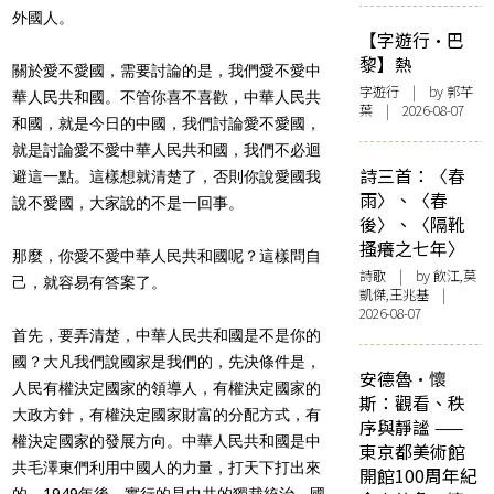
外國人。
【字遊行·巴
黎】熱
關於愛不愛國，需要討論的是，我們愛不愛中
字遊行
| by 郭芊
華人民共和國。不管你喜不喜歡，中華人民共
葉 | 2026-08-07
和國，就是今日的中國，我們討論愛不愛國，
就是討論愛不愛中華人民共和國，我們不必迴
詩三首：〈春
避這一點。這樣想就清楚了，否則你說愛國我
雨〉、〈春
說不愛國，大家說的不是一回事。
後〉、〈隔靴
搔癢之七年〉
那麼，你愛不愛中華人民共和國呢？這樣問自
詩歌
| by 飲江,莫
己，就容易有答案了。
凱傑,王兆基 |
2026-08-07
首先，要弄清楚，中華人民共和國是不是你的
國？大凡我們說國家是我們的，先決條件是，
安德魯·懷
人民有權決定國家的領導人，有權決定國家的
斯：觀看、秩
大政方針，有權決定國家財富的分配方式，有
序與靜謐 ——
權決定國家的發展方向。中華人民共和國是中
東京都美術館
共毛澤東們利用中國人的力量，打天下打出來
開館100周年紀
的。1949年後，實行的是中共的獨裁統治，國