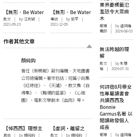
基因，文學就在身
業界憂標籤氾
體髮膚
濫恐令大眾麻
【無形．Be Water
【無形．Be Water
木
My Friend】流水
My Friend】我們
散文
| by
江祈穎
|
專訪
| by
劉平
|
2021-09-23
2021-12-09
武魂，赤軀隨遇
仍然未得勝，頑強
報導
| by 虛詞編
輯部 | 2026-08-03
——李小龍的武術
爭取太平——專訪
精神
何韻詩
作者其他文章
無法跨越的理
解
顏純鈎
散文
| by 彭慧
瑜 | 2026-07-31
曾任《新晚報》副刊編輯、天地圖書
公司總編輯。著作包括：短篇小說集
《紅綠燈》、《天譴》，散文集《自
何詩蓓8月舉女
得集》、《難堪的盛宴》、《心版
性專屬讀書會
圖》，電影文學劇本《血雨》等。
共讀西西及
Bonnie
Garmus名著 以
閱讀啟發個人
成長
【悼西西】理想主
【虛詞・離留之
義者無愧於人世的
間】文學 × 視藝展
報導
| by 虛詞編
其他
| by
顏純鈎
|
散文
| by
顏純鈎
|