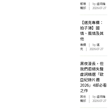
報導
| by 虛詞編
輯部 | 2026-07-27
【邁克專欄：
拍子簿】國
情、風情及其
他
專欄
| by
邁
克
| 2026-07-27
黑夜漫長，但
我們拒絕失聲
虛詞精選「歐
亞紀錄片週
2026」4部必看
之作
其他
| by 虛詞編
輯部 | 2026-07-27