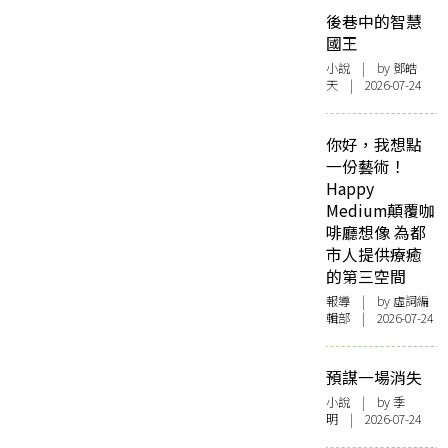
後巷中的智慧
國王
小說
| by 鄧皓
天 | 2026-07-24
你好，我想點
一份藝術！
Happy
Medium顛覆咖
啡廳想像 為都
市人提供療癒
的第三空間
報導
| by 虛詞編
輯部 | 2026-07-24
預謀一場消失
小說
| by 季
明 | 2026-07-24