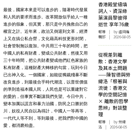
香港殿堂級填
最後，國家本來是可以進步的，隨著時代發展
詞人、資深綠
葉演員黎彼得
和人民的要求而進步。改革開放似乎給人一種
逝世 享年76歲
進步的假象，但其實，那只是中共挽救自己的
權宜之計。近年來，政治又倒退到文革，經濟
報導
| by 虛詞編
輯部 | 2026-08-05
上又在搞公私合營，文化藉高科技更形封閉，
社會管制無以復加。中共用三十年的時間，把
中國人的私有財產，變成公共財產，然後又用
從視差到離
三十年時間，把公共財產變成他們紅色家族的
散：香港文學
及其本土問題
私有財產，這種財產大轉移的勾當，玩到今日
——陳智德與勞
已出神入化。一個國家，如能從獨裁殘暴不斷
緯洛「根著與
改良進步，到最後合乎時代潮流，以普世價值
流徙：香港文
的準則造福本國人民，人民也是可以重建對它
學的空間記憶
的愛的，但事實不斷讓我們失望。今日中共，
× 離散的哲學
變本加厲以謊言和暴力治國，防民之口勝於防
思辨」對談整
川，奴役人民自以為得計，中國人一等再等，
理
一代代人等不到，等到最後，把我們對中國的
報導
| by 勞緯
愛，都消磨殆盡。
洛 | 2026-08-05