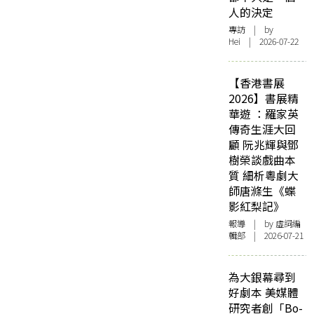
人的決定
專訪
| by
Hei | 2026-07-22
【香港書展
2026】書展精
華遊 ：羅家英
傳奇生涯大回
顧 阮兆輝與鄧
樹榮談戲曲本
質 細析粵劇大
師唐滌生《蝶
影紅梨記》
報導
| by 虛詞編
輯部 | 2026-07-21
為大銀幕尋到
好劇本 美媒體
研究者創「Bo-