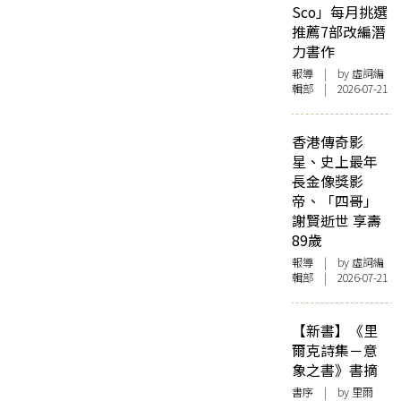
Sco」每月挑選
推薦7部改編潛
力書作
報導
| by 虛詞編
輯部 | 2026-07-21
香港傳奇影
星、史上最年
長金像獎影
帝、「四哥」
謝賢逝世 享壽
89歲
報導
| by 虛詞編
輯部 | 2026-07-21
【新書】《里
爾克詩集－意
象之書》書摘
書序
| by 里爾