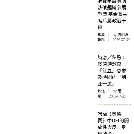
斯雙年展資助
涉俄羅斯參展
爭議 基金會主
席斥屬政治干
預
報導
| by 虛詞編
輯部 | 2026-07-30
詩慾／私慾：
淺談詩歌裏
「紅豆」意象
及時間的「到
此一遊」
其他
| by 雨
曦 | 2026-07-29
諾蘭《奧德
賽》中DEI的開
放性與反「身
份政治」