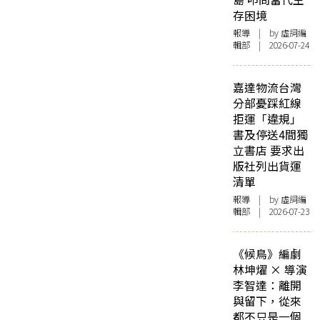
存困境
報導
| by 虛詞編
輯部 | 2026-07-24
嘉達物流台灣
分部憂踩紅線
拒運「違規」
書及停送4間獨
立書店 要求出
版社列出貨運
清單
報導
| by 虛詞編
輯部 | 2026-07-23
《候鳥》編劇
林坤燿 × 導演
李智達：離開
與留下，從來
都不只是一個