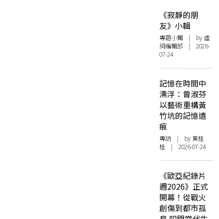
《寂靜的朋
友》小輯
專題小輯
| by 虛
詞編輯部 | 2026-
07-24
記憶在時間中
漂浮：曾淑芬
以藝術重構黃
竹坑的記憶遺
痕
專訪
| by 黃桂
桂 | 2026-07-24
《歐亞紀錄片
週2026》正式
開幕！從戰火
創傷到都市孤
島 叩問當代生