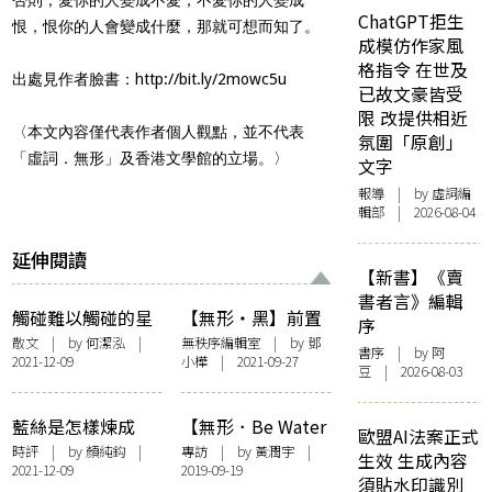
ChatGPT拒生
恨，恨你的人會變成什麼，那就可想而知了。
成模仿作家風
格指令 在世及
出處見作者臉書：
http://bit.ly/2mowc5u
已故文豪皆受
限 改提供相近
〈本文內容僅代表作者個人觀點，並不代表
氛圍「原創」
「虛詞．無形」及香港文學館的立場。〉
文字
報導
| by 虛詞編
輯部 | 2026-08-04
延伸閱讀
【新書】《賣
書者言》編輯
觸碰難以觸碰的星
【無形・黑】前置
序
空
詞：生命陰影，愛
散文
| by 何潔泓 |
無秩序編輯室
| by
鄧
書序
| by 阿
2021-12-09
小樺
| 2021-09-27
與恐懼
豆 | 2026-08-03
藍絲是怎樣煉成
【無形．Be Water
歐盟AI法案正式
的？
My Friend】夏
時評
| by
顏純鈎
|
專訪
| by
黃潤宇
|
生效 生成內容
2021-12-09
2019-09-19
曼・藍波安：海洋
須貼水印識別