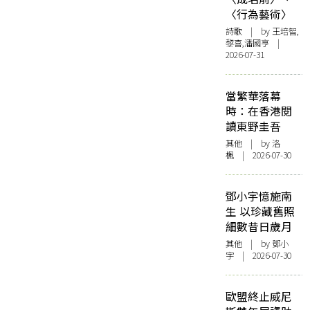
〈行為藝術〉
詩歌
| by 王培智,
黎喜,潘國亨 |
2026-07-31
當繁華落幕
時：在香港閱
讀東野圭吾
其他
| by
洛
楓
| 2026-07-30
鄧小宇憶施南
生 以珍藏舊照
細數昔日歲月
其他
| by 鄧小
宇 | 2026-07-30
歐盟終止威尼