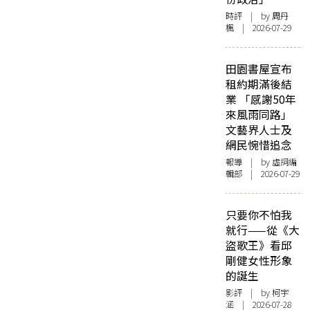
時評
| by
周丹
楓
| 2026-07-29
田園書屋宣布
租約期滿後結
業 「感謝50年
來風雨同路」
文藝界人士及
網民惋惜追念
報導
| by 虛詞編
輯部 | 2026-07-29
只要你不怕我
就行——從《大
盜歌王》看邱
剛健女性形象
的誕生
影評
| by 柯宇
涵 | 2026-07-28