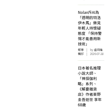
Nolan斥AI為
「透明的特洛
伊木馬」樂見
年輕人持懷疑
態度 「保持警
惕才能善用新
技術」
報導
| by 虛詞編
輯部 | 2026-07-28
日本著名推理
小說大師、
「神探伽利
略」系列、
《解憂雜貨
店》作者東野
圭吾逝世 享年
68歲