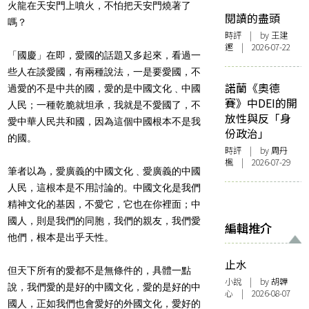
火龍在天安門上噴火，不怕把天安門燒著了
閱讀的盡頭
嗎？
時評
| by 王建
鏗 | 2026-07-22
「國慶」在即，愛國的話題又多起來，看過一
些人在談愛國，有兩種說法，一是要愛國，不
諾蘭《奧德
過愛的不是中共的國，愛的是中國文化﹑中國
賽》中DEI的開
人民；一種乾脆就坦承，我就是不愛國了，不
放性與反「身
愛中華人民共和國，因為這個中國根本不是我
份政治」
的國。
時評
| by
周丹
楓
| 2026-07-29
筆者以為，愛廣義的中國文化﹑愛廣義的中國
人民，這根本是不用討論的。中國文化是我們
精神文化的基因，不愛它，它也在你裡面；中
國人，則是我們的同胞，我們的親友，我們愛
編輯推介
他們，根本是出乎天性。
止水
但天下所有的愛都不是無條件的，具體一點
小說
| by 胡韡
說，我們愛的是好的中國文化，愛的是好的中
心 | 2026-08-07
國人，正如我們也會愛好的外國文化，愛好的