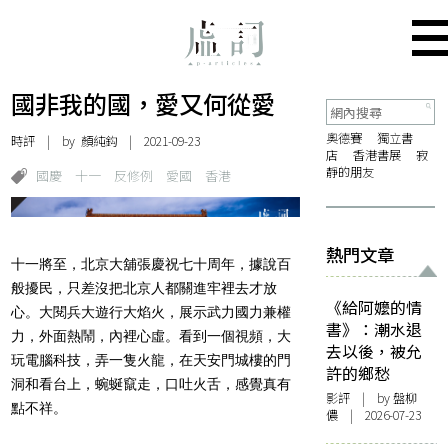
國非我的國，愛又何從愛
奧德賽
獨立書
時評
| by
顏純鈎
| 2021-09-23
店
香港書展
寂
靜的朋友
國慶
十一
反修例
愛國
香港
熱門文章
十一將至，北京大舖張慶祝七十周年，據說百
般擾民，只差沒把北京人都關進牢裡去才放
《給阿嬤的情
心。大閱兵大遊行大焰火，展示武力國力兼權
書》：潮水退
力，外面熱鬧，內裡心虛。看到一個視頻，大
去以後，被允
玩電腦科技，弄一隻火龍，在天安門城樓的門
許的鄉愁
洞和看台上，蜿蜒竄走，口吐火舌，感覺真有
影評
| by 盤柳
點不祥。
儂 | 2026-07-23