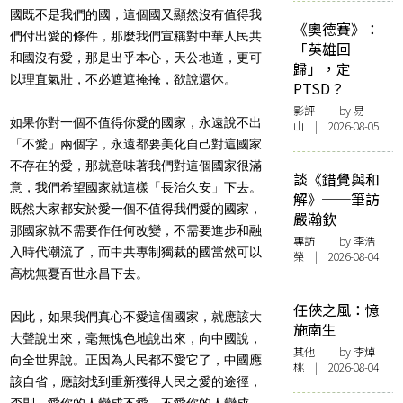
國既不是我們的國，這個國又顯然沒有值得我
《奧德賽》：
們付出愛的條件，那麼我們宣稱對中華人民共
「英雄回
和國沒有愛，那是出乎本心，天公地道，更可
歸」，定
以理直氣壯，不必遮遮掩掩，欲說還休。
PTSD？
影評
| by 易
如果你對一個不值得你愛的國家，永遠說不出
山 | 2026-08-05
「不愛」兩個字，永遠都要美化自己對這國家
不存在的愛，那就意味著我們對這個國家很滿
談《錯覺與和
意，我們希望國家就這樣「長治久安」下去。
解》──筆訪
既然大家都安於愛一個不值得我們愛的國家，
嚴瀚欽
那國家就不需要作任何改變，不需要進步和融
專訪
| by 李浩
入時代潮流了，而中共專制獨裁的國當然可以
榮 | 2026-08-04
高枕無憂百世永昌下去。
任俠之風：憶
因此，如果我們真心不愛這個國家，就應該大
施南生
大聲說出來，毫無愧色地說出來，向中國說，
其他
| by 李焯
向全世界說。正因為人民都不愛它了，中國應
桃 | 2026-08-04
該自省，應該找到重新獲得人民之愛的途徑，
否則，愛你的人變成不愛，不愛你的人變成