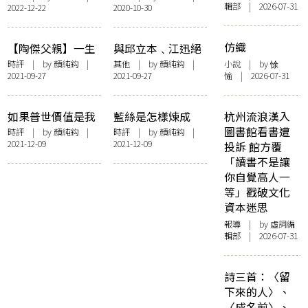
輯部 | 2026-07-31
2022-12-22
2020-10-30
一生
覽——鄉愁
仿織
【陶傑父親】一生
與邱立本﹑江迅絕
愛國，能無憾乎？
交書
時評
| by
顏純鈎
|
其他
| by
顏純鈎
|
小說
| by 悇
2021-09-27
2021-09-27
愉 | 2026-07-31
——寫在曹驥雲先
生大去後二日
如果普世價值是我
藍絲是怎樣煉成
杭州流浪漢入
們的信仰——慰問
的？
圖書館看書遭
時評
| by
顏純鈎
|
時評
| by
顏純鈎
|
2021-12-09
2021-12-09
我的朋友鄧小樺
投訴 館方覆
「讀書不是讓
你自覺高人一
等」戳破文化
資本迷思
報導
| by 虛詞編
輯部 | 2026-07-31
詩三首：〈留
下來的人〉、
〈成名前〉、