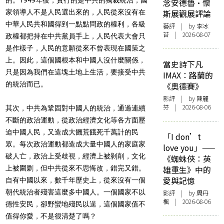
念安德魯·懷
家領導人不是人民選出來的，人民從來沒有在
斯展觀展評論
中華人民共和國得到一點點問政的權利，各級
藝評
| by 李冰
苔 | 2026-08-07
政權都把持在中共黨員手上，人民代表大會只
是作樣子，人民的意願從來不曾表現在國策之
上。因此，這個國根本和中國人沒什麼關係，
當史詩下凡
只是因為我們在這塊土地上生活，要接受中共
IMAX：路蘭的
的統治而已。
《奧德賽》
影評
| by 陳麗
芬 | 2026-08-06
其次，中共為鞏固對中國人的統治，通過連續
不斷的政治運動，從政治經濟文化等各方面壓
迫中國人民，又造成大饑荒餓死千萬計的民
「I don’t
眾。每次政治運動都造成大量中國人的家庭家
love you」——
破人亡，政治上受歧視，經濟上被剝削，文化
《蜘蛛俠：英
上被圍剿，但中共從來不思悔改，錯完又錯。
雄重生》中的
愛與記憶
自有中國以來，數千年歷史上，從來沒有一個
朝代統治者殘害這麼多中國人。一個國家不以
影評
| by
周丹
楓
| 2026-08-06
德性安民，卻野蠻地殘民以逞，這個國家值不
值得你愛，不是很清楚了嗎？