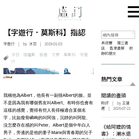
【字遊行．莫斯科】指認
奧德賽
獨立書
字遊行
| by
沐羽
| 2019-01-03
店
香港書展
寂
靜的朋友
沐羽
俄羅斯
旅遊
文學
莫斯科
字遊
行
熱門文章
閱讀的盡頭
我稱他為Albert，他長有一副很Albert的臉。並
不是因為我有哪個舊友叫Albert。有時你也會有
時評
| by 王建
鏗 | 2026-07-22
這樣的感覺，覺得有些人長得極適合某個名
字，比如瘦骨嶙峋的叫阿強，沉靜的叫阿龍、
沒怎麼存在感的叫Peter。Albert是個中年白人
《給阿嬤的情
男子，旁邊的是他的妻子Marie與青春期的兒子
書》：潮水退