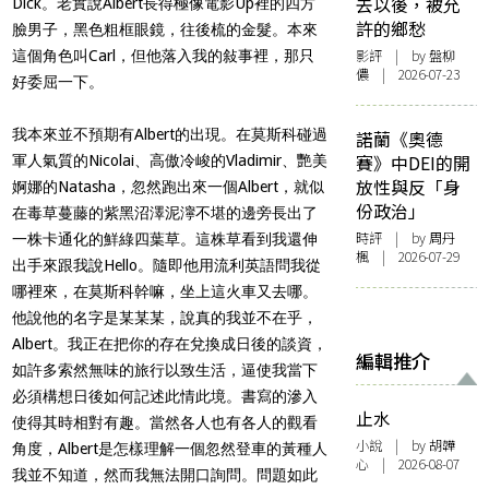
去以後，被允
Dick。老實說Albert長得極像電影Up裡的四方
許的鄉愁
臉男子，黑色粗框眼鏡，往後梳的金髮。本來
影評
| by 盤柳
這個角色叫Carl，但他落入我的敍事裡，那只
儂 | 2026-07-23
好委屈一下。
我本來並不預期有Albert的出現。在莫斯科碰過
諾蘭《奧德
賽》中DEI的開
軍人氣質的Nicolai、高傲冷峻的Vladimir、艷美
放性與反「身
婀娜的Natasha，忽然跑出來一個Albert，就似
份政治」
在毒草蔓藤的紫黑沼澤泥濘不堪的邊旁長出了
時評
| by
周丹
一株卡通化的鮮綠四葉草。這株草看到我還伸
楓
| 2026-07-29
出手來跟我說Hello。隨即他用流利英語問我從
哪裡來，在莫斯科幹嘛，坐上這火車又去哪。
他說他的名字是某某某，說真的我並不在乎，
Albert。我正在把你的存在兌換成日後的談資，
編輯推介
如許多索然無味的旅行以致生活，逼使我當下
必須構想日後如何記述此情此境。書寫的滲入
止水
使得其時相對有趣。當然各人也有各人的觀看
小說
| by 胡韡
角度，Albert是怎樣理解一個忽然登車的黃種人
心 | 2026-08-07
我並不知道，然而我無法開口詢問。問題如此