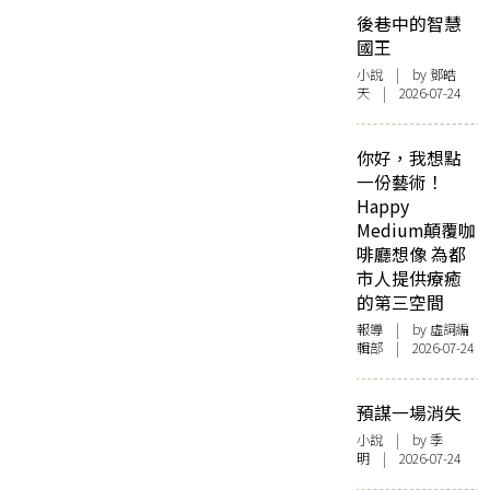
後巷中的智慧
國王
小說
| by 鄧皓
天 | 2026-07-24
你好，我想點
一份藝術！
Happy
Medium顛覆咖
啡廳想像 為都
市人提供療癒
的第三空間
報導
| by 虛詞編
輯部 | 2026-07-24
預謀一場消失
小說
| by 季
明 | 2026-07-24