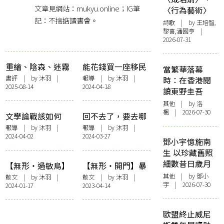
文章見網站：mukyu.online；IG筆
〈行為藝術〉
記：不搞掂讀書會。
詩歌
| by 王培智,
黎喜,潘國亨 |
2026-07-31
重繪、陰森、迷霧
能花錢買一座移民
當繁華落幕
——韓麗珠的《裸
的島，能不能買到
書評
| by
沐羽
|
報導
| by
沐羽
|
時：在香港閱
2025-08-14
2024-04-18
山》氛圍
港式混雜性？——
讀東野圭吾
楊佳嫻 × 鄧小樺
其他
| by
洛
× 羅貴祥「臺北．
楓
| 2026-07-30
文學論戰該如何
回不去了，要去哪
香港．雙城跨域」
打？由香港打到台
裡？——「文學的
報導
| by
沐羽
|
報導
| by
沐羽
|
講座側記
2024-04-02
2024-03-27
灣的一段往事——
原鄉與異鄉：陳慧
鄧小宇憶施南
羅貴祥 x 朱宥勳
X沐羽」講座側記
生 以珍藏舊照
「要不要直接
細數昔日歲月
【無形・過敏鳥】
【無形・開門】暴
說？」講座側記
左右右左移動
力鄰舍
其他
| by 鄧小
散文
| by
沐羽
|
散文
| by
沐羽
|
宇 | 2026-07-30
2024-01-17
2023-04-14
歐盟終止威尼