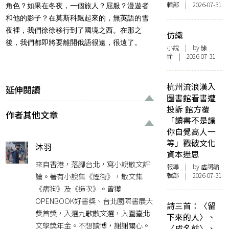
輯部 | 2026-07-31
角色？如果在冬夜，一個旅人？屈服？漫遊者
和他的影子？在莫斯科飄起來的，無英語的雪
夜裡，我們徐徐移行到了國境之西。在那之
仿織
後，我們都即將要離開俄語很遠，很遠了。
小說
| by 悇
愉 | 2026-07-31
杭州流浪漢入
延伸閱讀
圖書館看書遭
投訴 館方覆
作者其他文章
「讀書不是讓
你自覺高人一
等」戳破文化
沐羽
資本迷思
來自香港，落腳台北，寫小說散文評
報導
| by 虛詞編
論。著有小說集《煙街》，散文集
輯部 | 2026-07-31
《痞狗》及《造次》。曾獲
OPENBOOK好書獎、台北國際書展大
詩三首：〈留
獎首獎，入選九歌散文選，入圍臺北
下來的人〉、
文學獎年金。不想讀博，謝謝關心。
〈成名前〉、