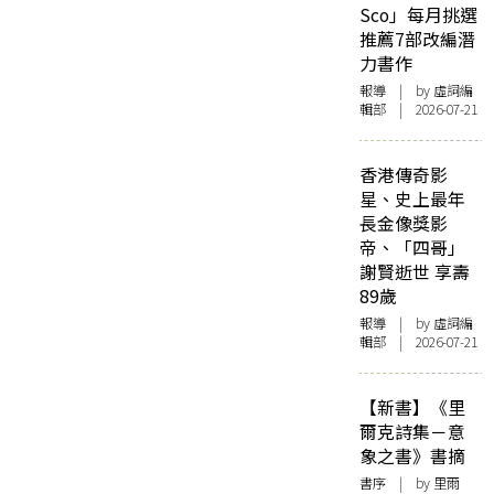
Sco」每月挑選
推薦7部改編潛
力書作
報導
| by 虛詞編
輯部 | 2026-07-21
香港傳奇影
星、史上最年
長金像獎影
帝、「四哥」
謝賢逝世 享壽
89歲
報導
| by 虛詞編
輯部 | 2026-07-21
【新書】《里
爾克詩集－意
象之書》書摘
書序
| by 里爾