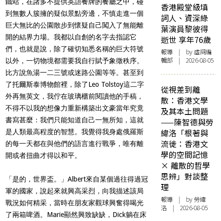
鐵站，在諸多不提供英語餐牌的餐廳之中，碰
香港殿堂級填
到無數人簇擁的疑似景點旁邊，不慎走進一個
詞人、資深綠
巨大無比的公園散步到懷疑自己闖入了無能離
葉演員黎彼得
開的結界力場。我都以自創的名字去指認它
逝世 享年76歲
們，也就是說，除了確切知悉名稱的巨大符號
報導
| by 虛詞編
輯部 | 2026-08-05
以外，一切物境都需要我自行賦予象徵秩序。
比方說魚湯一二三號或迷路公園等等。甚至到
了托爾斯泰博物館裡，除了Leo Tolstoy這二字
從視差到離
外再無英文，我佇在玻璃櫃前閱讀他的手稿，
散：香港文學
不得不以我的想像力重新構築出文豪當年究竟
及其本土問題
書寫甚麼：我們只能知道自己一無所知，這就
——陳智德與勞
緯洛「根著與
是人類最高程度的智慧。我覺得我身處俄羅斯
流徙：香港文
的每一天都在與他們的語言進行戰爭，唯有離
學的空間記憶
開或者扭曲才得以和平。
× 離散的哲學
思辨」對談整
「是的，世界盃。」Albert來自某個過往得過冠
理
軍的國家，說起來就興高采烈，向我描述該局
報導
| by 勞緯
戰況如何精采，當時在朋友家觀球興奮得喝光
洛 | 2026-08-05
了兩箱啤酒。Marie顯然興致缺缺，Dick躺在床