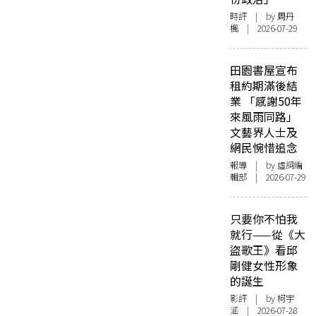
時評
| by
周丹
楓
| 2026-07-29
田園書屋宣布
租約期滿後結
業 「感謝50年
來風雨同路」
文藝界人士及
網民惋惜追念
報導
| by 虛詞編
輯部 | 2026-07-29
只要你不怕我
就行——從《大
盜歌王》看邱
剛健女性形象
的誕生
影評
| by 柯宇
涵 | 2026-07-28