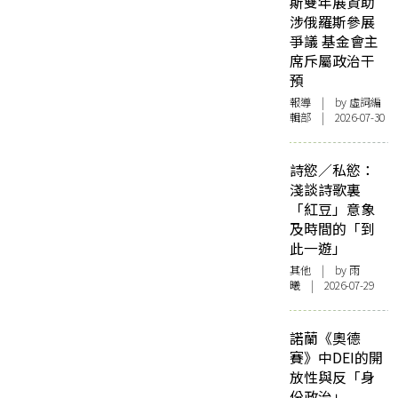
斯雙年展資助
涉俄羅斯參展
爭議 基金會主
席斥屬政治干
預
報導
| by 虛詞編
輯部 | 2026-07-30
詩慾／私慾：
淺談詩歌裏
「紅豆」意象
及時間的「到
此一遊」
其他
| by 雨
曦 | 2026-07-29
諾蘭《奧德
賽》中DEI的開
放性與反「身
份政治」