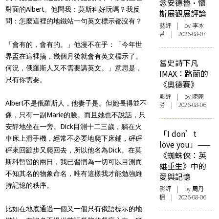
念安德魯·懷
對面的Albert。他問我：莫斯科好玩嗎？我反
斯展觀展評論
問：怎麼這裡的地鐵站一句英文標示都沒有？
藝評
| by 李冰
苔 | 2026-08-07
「會有的，會有的。」他漫不在乎：「今年世
界盃在這裡搞，幾個月後就會有英文標示了。
當史詩下凡
何況，俄羅斯人又不需要講英文。」意思是，
IMAX：路蘭的
只有你需要。
《奧德賽》
影評
| by 陳麗
Albert不是俄羅斯人，他妻子是。但她長得並不
芬 | 2026-08-06
像，只有一副Marie的臉。而且她也不說話，只
安靜地坐在一旁。Dick目測十二三歲，躺在火
「I don’t
車床上滑手機，經常不必要地爬下床鋪，砰砰
love you」——
砰來回踱步又爬回去，所以他名為Dick。在莫
《蜘蛛俠：英
斯科暫留的兩日，我已習慣為一切可以目測而
雄重生》中的
不知其名的物象命名，唯有這樣我才能勉強維
愛與記憶
持記憶的秩序。
影評
| by
周丹
楓
| 2026-08-06
比如在地底通過一個又一個只有俄語標示的地