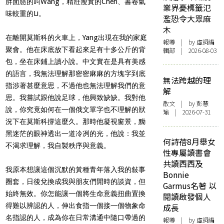
胖面慈的叫Wang，精壯瘦實的Chen、書卷氣
業界憂標籤氾
味較重的Li。
濫恐令大眾麻
木
在離開莫斯科的火車上，Yang出現在我的家庭
報導
| by 虛詞編
聚會。他在床底放下看起來足有十多公斤的背
輯部 | 2026-08-03
包，坐在床鋪上讀小說。中文實在是具有美感
的語言，我無法理解那密密麻麻的方塊字到底
無法跨越的理
指涉著甚麼意思，不過他也無法理解我們的意
解
思。我嘗試跟他說足球，他興致缺缺。我對他
散文
| by 彭慧
說，你究竟如何在一個俄文單字也不理解的狀
瑜 | 2026-07-31
況下在莫斯科撐這麼久。那時他凝視窗景，黝
黑迷茫的眼神透出一道冷冽的光，他說：我並
何詩蓓8月舉女
不渴求理解，我自製秩序與意義。
性專屬讀書會
共讀西西及
我原本想讓這個沉默的黃種青年落入我的敍事
Bonnie
圈套，日後兌換成我與朋友們閒時的談資，但
Garmus名著 以
始終無效。你怎能讓一個將生命意義扭曲置換
閱讀啟發個人
得難以辨認的人，伸出食指一個接一個物象命
成長
名指認的人，成為你在日常溝通中隨口帶過的
報導
| by 虛詞編