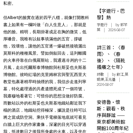
私密。
【字遊行·巴
黎】熱
但Albert的臉實在過於四平八穩，就像打開教科
字遊行
| by 郭芊
書上如果有一欄叫做「白人生意人」，那就是
葉 | 2026-08-07
他的臉。精明，長期掛著成足在胸的微笑，低
厚嗓音。我唯有以敍事填滿他的五官，撐破
他，毀壞他，讓他的五官逐一爆破然後噴灑出
詩三首：〈春
雨〉、〈春
莫斯科的種種風景。譬如倒敍回去，這列離國
後〉、〈隔靴
的火車停靠在白俄羅斯站，我通過冷冽的十二
搔癢之七年〉
月風，走出托爾斯泰博物館與杜斯妥也夫斯基
詩歌
| by 飲江,莫
博物館。彼時紅場的克里姆林宮與聖瓦西里大
凱傑,王兆基 |
教堂包裹著稍早時抽煙的我，我信步走進列寧
2026-08-07
墓，特化處理過的共產遺體死成了一個符號，
我肅穆地看著它：可惜你的思想沒做好防腐。
安德魯·懷
而數站以外的杜斯妥也夫斯基地鐵站鄰近我下
斯：觀看、秩
榻的酒店，地鐵站挖得極深，據說是往時可以
序與靜謐 ——
將之當成防空洞。乘扶手電梯落地底就可看見
東京都美術館
白牆上巨大的作家畫像，深邃的目光可以穿過
開館100周年紀
我，抵達數日之後我所身處的火車，以及坐在