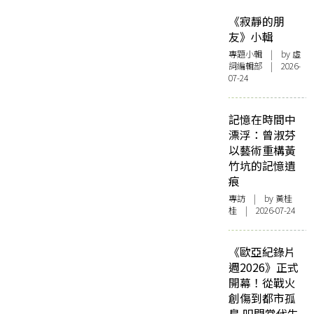
《寂靜的朋
友》小輯
專題小輯
| by 虛
詞編輯部 | 2026-
07-24
記憶在時間中
漂浮：曾淑芬
以藝術重構黃
竹坑的記憶遺
痕
專訪
| by 黃桂
桂 | 2026-07-24
《歐亞紀錄片
週2026》正式
開幕！從戰火
創傷到都市孤
島 叩問當代生