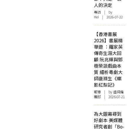
人的決定
專訪
| by
Hei | 2026-07-22
【香港書展
2026】書展精
華遊 ：羅家英
傳奇生涯大回
顧 阮兆輝與鄧
樹榮談戲曲本
質 細析粵劇大
師唐滌生《蝶
影紅梨記》
報導
| by 虛詞編
輯部 | 2026-07-21
為大銀幕尋到
好劇本 美媒體
研究者創「Bo-