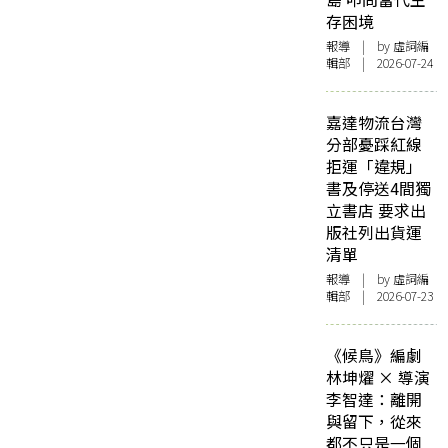
存困境
報導
| by 虛詞編
輯部 | 2026-07-24
嘉達物流台灣
分部憂踩紅線
拒運「違規」
書及停送4間獨
立書店 要求出
版社列出貨運
清單
報導
| by 虛詞編
輯部 | 2026-07-23
《候鳥》編劇
林坤燿 × 導演
李智達：離開
與留下，從來
都不只是一個