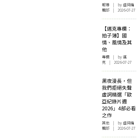
報導
| by 虛詞編
輯部 | 2026-07-27
【邁克專欄：
拍子簿】國
情、風情及其
他
專欄
| by
邁
克
| 2026-07-27
黑夜漫長，但
我們拒絕失聲
虛詞精選「歐
亞紀錄片週
2026」4部必看
之作
其他
| by 虛詞編
輯部 | 2026-07-27