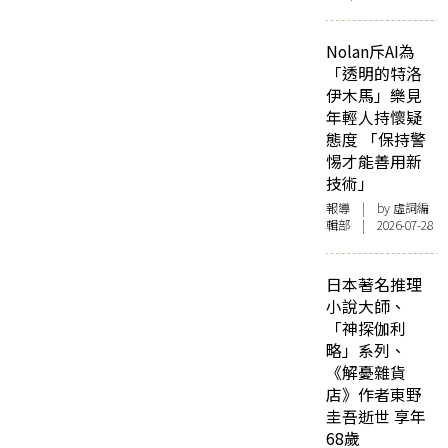
Nolan斥AI為
「透明的特洛
伊木馬」樂見
年輕人持懷疑
態度 「保持警
惕才能善用新
技術」
報導
| by 虛詞編
輯部 | 2026-07-28
日本著名推理
小說大師、
「神探伽利
略」系列、
《解憂雜貨
店》作者東野
圭吾逝世 享年
68歲