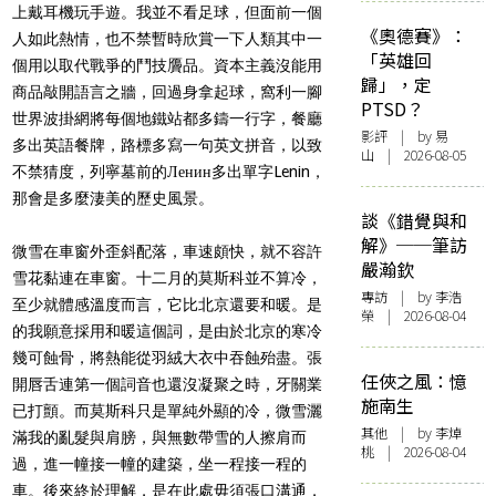
上戴耳機玩手遊。我並不看足球，但面前一個
《奧德賽》：
人如此熱情，也不禁暫時欣賞一下人類其中一
「英雄回
個用以取代戰爭的鬥技贗品。資本主義沒能用
歸」，定
商品敲開語言之牆，回過身拿起球，窩利一腳
PTSD？
世界波掛網將每個地鐵站都多鑄一行字，餐廳
影評
| by 易
多出英語餐牌，路標多寫一句英文拼音，以致
山 | 2026-08-05
不禁猜度，列寧墓前的Ленин多出單字Lenin，
那會是多麼淒美的歷史風景。
談《錯覺與和
解》──筆訪
微雪在車窗外歪斜配落，車速頗快，就不容許
嚴瀚欽
雪花黏連在車窗。十二月的莫斯科並不算冷，
專訪
| by 李浩
至少就體感溫度而言，它比北京還要和暖。是
榮 | 2026-08-04
的我願意採用和暖這個詞，是由於北京的寒冷
幾可蝕骨，將熱能從羽絨大衣中吞蝕殆盡。張
任俠之風：憶
開唇舌連第一個詞音也還沒凝聚之時，牙關業
施南生
已打顫。而莫斯科只是單純外顯的冷，微雪灑
其他
| by 李焯
滿我的亂髮與肩膀，與無數帶雪的人擦肩而
桃 | 2026-08-04
過，進一幢接一幢的建築，坐一程接一程的
車。後來終於理解，是在此處毋須張口溝通，