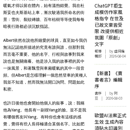
ChatGPT拒生
暖氣才得以留在體內，始有溫煦錯覺。我在杜
成模仿作家風
斯妥也夫斯基站上車，漸次駛過我所命名的街
格指令 在世及
景：雪街、裂紋磚牆、百年枯樹等等使我每每
已故文豪皆受
暗夜行路都必須沉默指認。
限 改提供相近
氛圍「原創」
Albert依然在說他所鐘愛的球員，直至如今我仍
文字
無法記認他所描述的究竟有誰與誰，但那對我
報導
| by 虛詞編
而言毫不重要。他的名字、行程與故事對我來
輯部 | 2026-08-04
說也是無關痛癢。他是涉入我的故事裡的其中
一抹風景，和著飄雪與車廂暖氣的其中一段音
【新書】《賣
頻。但Albert是怎樣理解一個忽然登車的黃種人
書者言》編輯
我並不知道，然而我無法開口詢問。問題如此
序
私密。
書序
| by 阿
豆 | 2026-08-03
也許日後他也會開始他個人的敍事，說：我稱
他為Yang。他長有一副很Yang的臉。並不是我
歐盟AI法案正式
有哪個舊友叫Yang。有時你也會有這樣的感
生效 生成內容
覺，覺得有些人長得極適合某個名字。比如肥
須貼水印識別