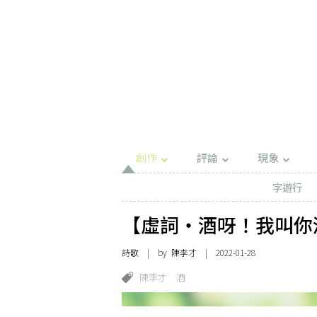
創作
評論
現象
字遊行
【虛詞・酒呀！我叫你
詩歌
| by 陳李才 | 2022-01-28
陳李才
酒