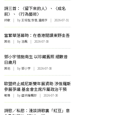
詩三首：〈留下來的人〉、〈成名
前〉、〈行為藝術〉
詩歌
| by 王培智,黎喜,潘國亨 | 2026-07-31
當繁華落幕時：在香港閱讀東野圭吾
其他
| by
洛楓
| 2026-07-30
鄧小宇憶施南生 以珍藏舊照 細數昔
日歲月
其他
| by 鄧小宇 | 2026-07-30
歐盟終止威尼斯雙年展資助 涉俄羅斯
參展爭議 基金會主席斥屬政治干預
報導
| by 虛詞編輯部 | 2026-07-30
詩慾／私慾：淺談詩歌裏「紅豆」意