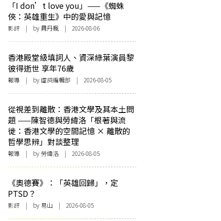
「I don’t love you」——《蜘蛛
俠：英雄重生》中的愛與記憶
影評
| by
周丹楓
| 2026-08-06
香港殿堂級填詞人、資深綠葉演員黎
彼得逝世 享年76歲
報導
| by 虛詞編輯部 | 2026-08-05
從視差到離散：香港文學及其本土問
題 ——陳智德與勞緯洛「根著與流
徙：香港文學的空間記憶 × 離散的
哲學思辨」對談整理
報導
| by 勞緯洛 | 2026-08-05
《奧德賽》：「英雄回歸」，定
PTSD？
影評
| by 易山 | 2026-08-05