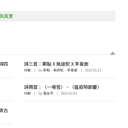
與真實
詩四
詩三首：鄭點 X 無皮蛇 X 李曼旎
詩歌
| by 鄭點、無皮蛇、李曼旎 | 2022-01-21
詩兩首：〈一場雪〉、〈瘟疫時節慶〉
詩歌
| by 曾金燕 | 2022-01-01
致古