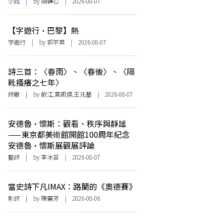
小說
| by 胡韡心 | 2026-08-07
【字遊行·巴黎】熱
字遊行
| by 郭芊葉 | 2026-08-07
詩三首：〈春雨〉、〈春後〉、〈隔
靴搔癢之七年〉
詩歌
| by 飲江,莫凱傑,王兆基 | 2026-08-07
安德魯·懷斯：觀看、秩序與靜謐
——東京都美術館開館100周年紀念
安德魯·懷斯展觀展評論
藝評
| by 李冰苔 | 2026-08-07
當史詩下凡IMAX：路蘭的《奧德賽》
影評
| by 陳麗芬 | 2026-08-06