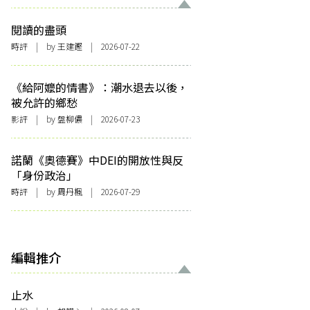
閱讀的盡頭
時評
| by 王建鏗 | 2026-07-22
《給阿嬤的情書》：潮水退去以後，
被允許的鄉愁
影評
| by 盤柳儂 | 2026-07-23
諾蘭《奧德賽》中DEI的開放性與反
「身份政治」
時評
| by
周丹楓
| 2026-07-29
編輯推介
止水