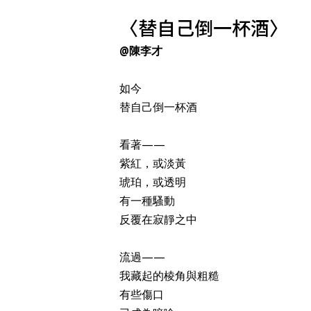
〈替自己倒一杯酒〉
@陳李才
如今
替自己倒一杯酒
看著——
紫紅，或淡黃
琥珀，或透明
有一種騷動
反覆在寂靜之中
流過——
我藏起的棱角與粗糙
有些傷口