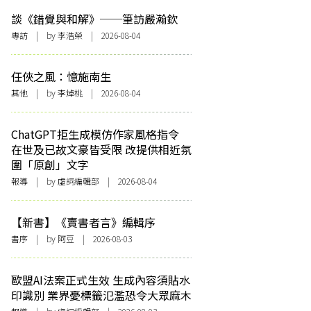
談《錯覺與和解》──筆訪嚴瀚欽
專訪
| by 李浩榮 | 2026-08-04
任俠之風：憶施南生
其他
| by 李焯桃 | 2026-08-04
ChatGPT拒生成模仿作家風格指令
在世及已故文豪皆受限 改提供相近氛
圍「原創」文字
報導
| by 虛詞編輯部 | 2026-08-04
【新書】《賣書者言》編輯序
書序
| by 阿豆 | 2026-08-03
歐盟AI法案正式生效 生成內容須貼水
印識別 業界憂標籤氾濫恐令大眾麻木