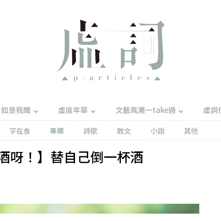
如是我聞
虛度年華
文藝風潮一take過
虛詞
字在食
專欄
詩歌
散文
小說
其他
酒呀！】替自己倒一杯酒