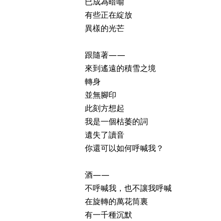
已成為暗喻
有些正在綻放
異樣的光芒
跟隨著——
來到遙遠的積雪之境
轉身
並無腳印
此刻方想起
我是一個枯萎的詞
遺失了讀音
你還可以如何呼喊我？
酒——
不呼喊我，也不讓我呼喊
在旋轉的萬花筒裏
有一千種沉默