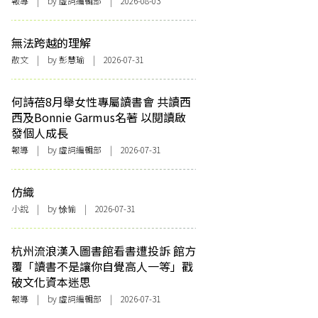
報導
| by 虛詞編輯部 | 2026-08-03
無法跨越的理解
散文
| by 彭慧瑜 | 2026-07-31
何詩蓓8月舉女性專屬讀書會 共讀西
西及Bonnie Garmus名著 以閱讀啟
發個人成長
報導
| by 虛詞編輯部 | 2026-07-31
仿織
小說
| by 悇愉 | 2026-07-31
杭州流浪漢入圖書館看書遭投訴 館方
覆「讀書不是讓你自覺高人一等」戳
破文化資本迷思
報導
| by 虛詞編輯部 | 2026-07-31