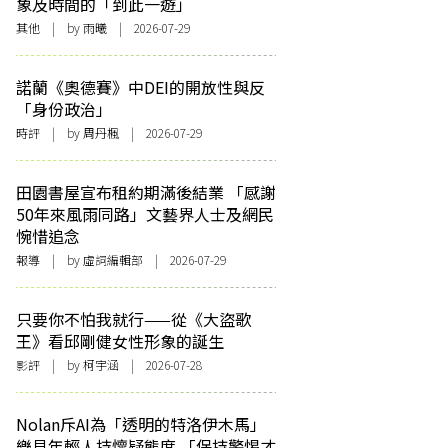
象及時間的「到此一遊」
其他
| by 雨曦 | 2026-07-29
諾蘭《奧德賽》中DEI的開放性與反
「身份政治」
時評
| by
周丹楓
| 2026-07-29
田園書屋宣布租約期滿後結業 「感謝
50年來風雨同路」文藝界人士及網民
惋惜追念
報導
| by 虛詞編輯部 | 2026-07-29
只要你不怕我就行——從《大盜歌
王》看邱剛健女性形象的誕生
影評
| by 柯宇涵 | 2026-07-28
Nolan斥AI為「透明的特洛伊木馬」
樂見年輕人持懷疑態度 「保持警惕才