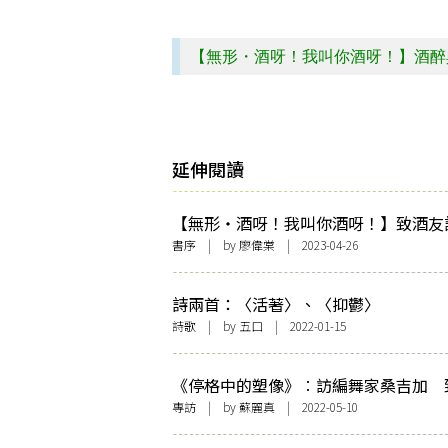
【無形・酒呀！我叫你酒呀！】酒醉
延伸閱讀
【無形・酒呀！我叫你酒呀！】致酒友
首並序
書序
| by
廖偉棠
| 2023-04-26
詩兩首：〈活著〉、〈抑鬱〉
詩歌
| by
五口
| 2022-01-15
《停格中的塑像》︰訪編舞家桑吉加 
希臘的身體頌詩
專訪
| by
蘇麗真
| 2022-05-10