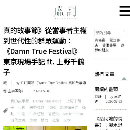
真的故事節》從當事者主權
到世代性的群眾運動：
奧德賽
獨立書
店
香港書展
寂
《Damn True Festival》
靜的朋友
東京現場手記 ft. 上野千鶴
子
熱門文章
報
| by DTF團隊（Damn True Festival 真的故事節
閱讀的盡頭
導
主辦團隊） | 2026-05-04
時評
| by 王建
真的故事節
DamnTrueFestival
上野千鶴
鏗 | 2026-07-22
子
少數
弱勢社群
項飆
非虛構寫作
運
動
生活
生命經驗
言語化
IanJohnson
《給阿嬤的情
時代意義
主權
權力
社會
文學
書》：潮水退