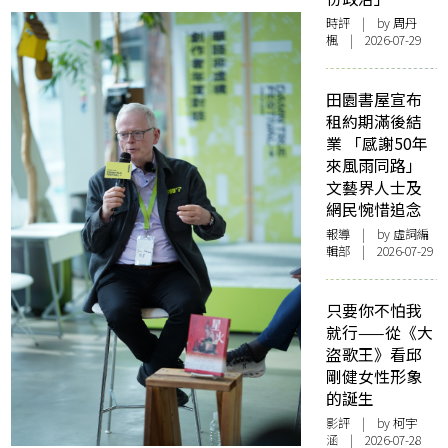
時評
| by
周丹
楓
| 2026-07-29
田園書屋宣布
租約期滿後結
業 「感謝50年
來風雨同路」
文藝界人士及
網民惋惜追念
報導
| by 虛詞編
輯部 | 2026-07-29
只要你不怕我
就行——從《大
盜歌王》看邱
剛健女性形象
的誕生
影評
| by 柯宇
涵 | 2026-07-28