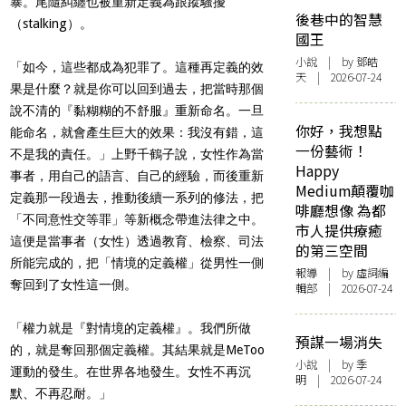
暴。尾隨糾纏也被重新定義為跟蹤騷擾
後巷中的智慧
（stalking）。
國王
小說
| by 鄧皓
「如今，這些都成為犯罪了。這種再定義的效
天 | 2026-07-24
果是什麼？就是你可以回到過去，把當時那個
說不清的『黏糊糊的不舒服』重新命名。一旦
你好，我想點
能命名，就會產生巨大的效果：我沒有錯，這
一份藝術！
不是我的責任。」上野千鶴子說，女性作為當
Happy
事者，用自己的語言、自己的經驗，而後重新
Medium顛覆咖
定義那一段過去，推動後續一系列的修法，把
啡廳想像 為都
「不同意性交等罪」等新概念帶進法律之中。
市人提供療癒
這便是當事者（女性）透過教育、檢察、司法
的第三空間
所能完成的，把「情境的定義權」從男性一側
報導
| by 虛詞編
奪回到了女性這一側。
輯部 | 2026-07-24
「權力就是『對情境的定義權』。我們所做
預謀一場消失
的，就是奪回那個定義權。其結果就是MeToo
小說
| by 季
運動的發生。在世界各地發生。女性不再沉
明 | 2026-07-24
默、不再忍耐。」