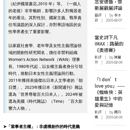
念安德魯·懷
（紀伊國屋書店,2010 年）等。《一個人
斯展觀展評論
的老後》非常暢銷，影響許多人對獨居老
藝評
| by 李冰
年的看法。其對性別、國家主義、戰爭責
苔 | 2026-08-07
任等議題的深入探討，亦對華語地區的女
性學界產生了重要影響。
當史詩下凡
IMAX：路蘭的
以家庭社會學、老年學及女性主義理論領
《奧德賽》
域的開創性研究聞名，擔任非營利組織
影評
| by 陳麗
Women's Action Network（WAN）理事
芬 | 2026-08-06
長。1980年代起，以女權主義者身分引領
時代，推動日本女性主義理論與行動。
「I don’t
2011年獲得表揚傑出日本人文學者的「朝
love you」——
日獎」。2023年獲日本《新聞週刊》雜誌
《蜘蛛俠：英
選為「世界尊敬百大日本人」。2024年被
雄重生》中的
選為美國《時代雜誌》（Time）「百大影
愛與記憶
響力人物」。
影評
| by
周丹
楓
| 2026-08-06
➤「當事者主權」：非虛構創作的時代意義