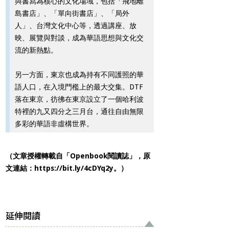
與書寫為核心的文化場域，包括「飛地離
島書店」、「單向街書店」、「局外
人」、台灣文化中心等，透過講座、放
映、展覽與對談，成為華語思想與文化交
流的新熱點。
另一方面，東京也成為持有不同護照的華
語人口，在入境門檻上的最大交集。DTF
落在東京，彷彿在東京設立了一個哈利波
特裡的九又四分之三月台，通往自由無限
多彩的華語非虛構世界。
（文章授權轉載自「Openbook閱讀誌」，原
文連結：
https://bit.ly/4cDYq2y
。）
延伸閱讀