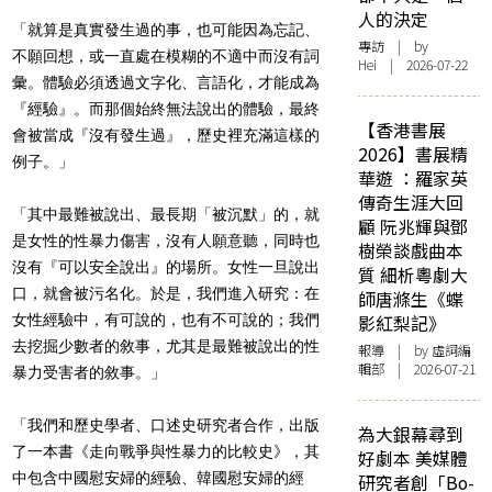
人的決定
「就算是真實發生過的事，也可能因為忘記、
專訪
| by
不願回想，或一直處在模糊的不適中而沒有詞
Hei | 2026-07-22
彙。體驗必須透過文字化、言語化，才能成為
『經驗』。而那個始終無法說出的體驗，最終
【香港書展
會被當成『沒有發生過』，歷史裡充滿這樣的
2026】書展精
例子。」
華遊 ：羅家英
傳奇生涯大回
「其中最難被說出、最長期「被沉默」的，就
顧 阮兆輝與鄧
是女性的性暴力傷害，沒有人願意聽，同時也
樹榮談戲曲本
沒有『可以安全說出』的場所。女性一旦說出
質 細析粵劇大
口，就會被污名化。於是，我們進入研究：在
師唐滌生《蝶
女性經驗中，有可說的，也有不可說的；我們
影紅梨記》
去挖掘少數者的敘事，尤其是最難被說出的性
報導
| by 虛詞編
輯部 | 2026-07-21
暴力受害者的敘事。」
「我們和歷史學者、口述史研究者合作，出版
為大銀幕尋到
了一本書《走向戰爭與性暴力的比較史》，其
好劇本 美媒體
中包含中國慰安婦的經驗、韓國慰安婦的經
研究者創「Bo-