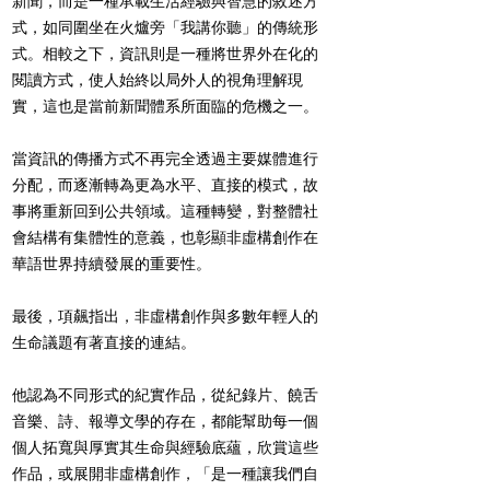
新聞，而是一種承載生活經驗與智慧的敘述方
式，如同圍坐在火爐旁「我講你聽」的傳統形
式。相較之下，資訊則是一種將世界外在化的
閱讀方式，使人始終以局外人的視角理解現
實，這也是當前新聞體系所面臨的危機之一。
當資訊的傳播方式不再完全透過主要媒體進行
分配，而逐漸轉為更為水平、直接的模式，故
事將重新回到公共領域。這種轉變，對整體社
會結構有集體性的意義，也彰顯非虛構創作在
華語世界持續發展的重要性。
最後，項飆指出，非虛構創作與多數年輕人的
生命議題有著直接的連結。
他認為不同形式的紀實作品，從紀錄片、饒舌
音樂、詩、報導文學的存在，都能幫助每一個
個人拓寬與厚實其生命與經驗底蘊，欣賞這些
作品，或展開非虛構創作，「是一種讓我們自