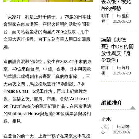
去以後，被允
許的鄉愁
影評
| by 盤柳
「大家好，我是上野千鶴子。」78歲的日本社
儂 | 2026-07-23
會學家在東京港區一座燈火通明的活動空間登
台，面向站著坐著的滿滿約200位觀眾，用中
諾蘭《奧德
文跟大家打招呼。台下立刻有華人用日文回應
賽》中DEI的開
她。
放性與反「身
份政治」
這個語言混雜的時空，發生在2025年年末的東
時評
| by
周丹
京。40位來自台灣、中國、香港、日本與美歐
楓
| 2026-07-29
的華語非虛構創作者齊聚「真的故事節」，三
天兩夜之間，馬拉松般進行15場對談、7場
Fireside Chat、6場工作坊，再加上紀錄片之
夜、音樂之夜、書展、市集。各類“Art based
編輯推介
on Truth”為核心的華語紀實作品，在東京港邊
的Shabaura House與超過200位購票參與者相
止水
遇、相見。
小說
| by 胡韡
心 | 2026-08-07
在登台的前一天，上野千鶴子在東京大學教授