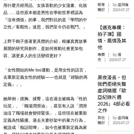
報導
| by 虛詞編
用什麼月經用品、女孩喜歡的少女漫畫、化妝
輯部 | 2026-07-27
品……這些原本都是男性在學術世界裡認為
『沒有價值』的事，我們對抗的是『學問的中
【邁克專欄：
立性／客觀性』迷思，我們至今仍在戰鬥。」
拍子簿】國
情、風情及其
上野千鶴子接著更具體的介紹，根據真實故事
他
展開的研究與創作，是如何推動社會更加包
專欄
| by
邁
容、讓更多人的生活變得更好？
克
| 2026-07-27
「女性開始的Me too運動，是用女性的語言，
黑夜漫長，但
去重新定義女性的經驗——也就是『經驗的再
我們拒絕失聲
定義』」。
虛詞精選「歐
亞紀錄片週
她舉例：摸胸、揉臀，這在過去被稱為「性的
2026」4部必看
玩笑」、「職場潤滑油」，甚至有人說「潤滑
之作
油沒了職場就會變得緊張」，這些現在被重新
其他
| by 虛詞編
定義為性騷擾。過去夫妻吵架中的暴力行為，
輯部 | 2026-07-27
被說成「痴話喧嘩」，如今也被重新定義為家