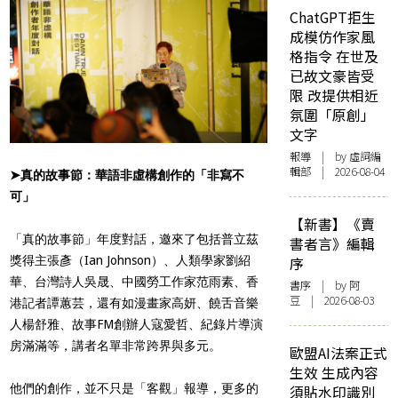
ChatGPT拒生
成模仿作家風
格指令 在世及
已故文豪皆受
限 改提供相近
氛圍「原創」
文字
報導
| by 虛詞編
輯部 | 2026-08-04
➤真的故事節：華語非虛構創作的「非寫不
可」
【新書】《賣
「真的故事節」年度對話，邀來了包括普立茲
書者言》編輯
獎得主張彥（Ian Johnson）、人類學家劉紹
序
華、台灣詩人吳晟、中國勞工作家范雨素、香
書序
| by 阿
豆 | 2026-08-03
港記者譚蕙芸，還有如漫畫家高妍、饒舌音樂
人楊舒雅、故事FM創辦人寇愛哲、紀錄片導演
房滿滿等，講者名單非常跨界與多元。
歐盟AI法案正式
生效 生成內容
他們的創作，並不只是「客觀」報導，更多的
須貼水印識別