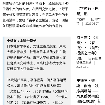
阿古智子老師的翻譯和幫助下，逐個認識了40
【字遊行·巴
位講中文的創作者。在閉門交流之後，上野千
黎】熱
鶴子修改演講稿直到凌晨，在第二天下午的主
字遊行
| by 郭芊
題演講中，她從「當事者主權論」出發，回望
葉 | 2026-08-07
並對照現場40位非虛構創作者的時代意義。
詩三首：〈春
小檔案：上野千鶴子
雨〉、〈春
日本社會學學者、女性主義思想家、東京
後〉、〈隔靴
大學名譽教授，被譽為日本當代女性主義
搔癢之七年〉
運動的精神領袖。東京大學研究生院人文
詩歌
| by 飲江,莫
凱傑,王兆基 |
社會系研究科博士，畢業於京都大學文學
2026-08-07
院研究所的哲學系社會學。
安德魯·懷
34歲開始寫書，著作豐富。個人著作超過
斯：觀看、秩
40本，出道作品為《性感女孩大研究》
序與靜謐 ——
（光文社,1982）；代表作包括《父權制與
東京都美術館
資本主義》（岩波書店,1990）、《一個人
開館100周年紀
的老後》（文藝春秋,2007）、《厭女》