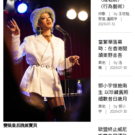
〈行為藝術〉
詩歌
| by 王培智,
黎喜,潘國亨 |
2026-07-31
當繁華落幕
時：在香港閱
讀東野圭吾
其他
| by
洛
楓
| 2026-07-30
鄧小宇憶施南
生 以珍藏舊照
細數昔日歲月
其他
| by 鄧小
宇 | 2026-07-30
變裝皇后跩姬寶貝
歐盟終止威尼