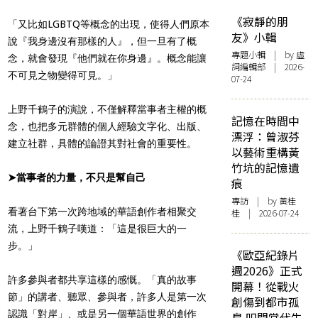
《寂靜的朋
「又比如LGBTQ等概念的出現，使得人們原本
友》小輯
說『我身邊沒有那樣的人』，但一旦有了概
專題小輯
| by 虛
念，就會發現『他們就在你身邊』。概念能讓
詞編輯部 | 2026-
不可見之物變得可見。」
07-24
上野千鶴子的演說，不僅解釋當事者主權的概
記憶在時間中
念，也把多元群體的個人經驗文字化、出版、
漂浮：曾淑芬
建立社群，具體的論證其對社會的重要性。
以藝術重構黃
竹坑的記憶遺
➤當事者的力量，不只是幫自己
痕
專訪
| by 黃桂
看著台下第一次跨地域的華語創作者相聚交
桂 | 2026-07-24
流，上野千鶴子嘆道：「這是很巨大的一
步。」
《歐亞紀錄片
週2026》正式
許多參與者都共享這樣的感慨。「真的故事
開幕！從戰火
節」的講者、聽眾、參與者，許多人是第一次
創傷到都市孤
認識「對岸」、或是另一個華語世界的創作
島 叩問當代生