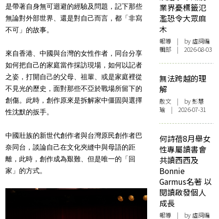
業界憂標籤氾
是帶著自身無可迴避的經驗及問題，記下那些
濫恐令大眾麻
無論對外部世界、還是對自己而言，都「非寫
木
不可」的故事。
報導
| by 虛詞編
輯部 | 2026-08-03
來自香港、中國與台灣的女性作者，同台分享
如何把自己的家庭當作採訪現場，如何以記者
之姿，打開自己的父母、祖輩、或是家庭裡從
無法跨越的理
解
不見光的歷史，面對那些不亞於戰場所留下的
創傷。此時，創作原來是拆解家中僵固與選擇
散文
| by 彭慧
瑜 | 2026-07-31
性沈默的扳手。
中國壯族的新世代創作者與台灣原民創作者巴
何詩蓓8月舉女
奈同台，談論自己在文化夾縫中與母語的距
性專屬讀書會
共讀西西及
離，此時，創作成為艱難、但是唯一的「回
Bonnie
家」的方式。
Garmus名著 以
閱讀啟發個人
成長
報導
| by 虛詞編