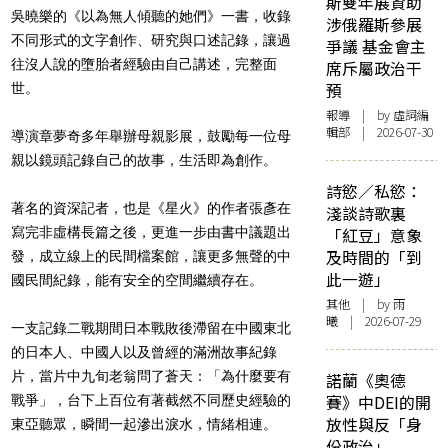
斯雙年展資助
吳曉樂的《以為無人傾聽的她們》一書，收錄
涉俄羅斯參展
不同形式的文字創作、研究與口述記錄，讓過
爭議 基金會主
往沒人說的墮胎者經驗由自己講述，完整面
席斥屬政治干
預
世。
報導
| by 虛詞編
輯部 | 2026-07-30
導演章夢奇多年舉辦母親影展，鼓勵每一位母
親以鏡頭記錄自己的故事，生活即為創作。
詩慾／私慾：
著名的資深記者，也是《星火》的作者張彥在
淺談詩歌裏
寫完非虛構長篇之後，更進一步由書中議題出
「紅豆」意象
及時間的「到
發，成立線上的民間檔案館，讓更多無聲的中
此一遊」
國民間紀錄，能有安全的空間繼續存在。
其他
| by 雨
曦 | 2026-07-29
一支記錄二戰期間日本戰敗後滯留在中國東北
的日本人、中國人以及曾經的滿洲故事紀錄
片，當片中九旬老翁問了蒼天：「為什麼要有
諾蘭《奧德
賽》中DEI的開
戰爭」，台下上百位有著截然不同歷史經驗的
放性與反「身
東亞聽眾，瞬間一起滲出淚水，情緒相連。
份政治」