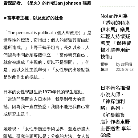
資深記者、《星火》的作者Ian Johnson 張彥
Nolan斥AI為
➤當事者主權，以及更好的社會
「透明的特洛
伊木馬」樂見
「The personal is political（個人即政治）」是
年輕人持懷疑
世界性的標語，它指出：個人的經驗其實由結
態度 「保持警
構所造成。」上野千鶴子坦言，長久以來，人
惕才能善用新
們認為學問必須客觀中立，「當你研究自己，
技術」
就會被說成『主觀的，所以不是學問』。」但
報導
| by 虛詞編
輯部 | 2026-07-28
是，她以女性主義舉例：「女性學的出發點就
是對此作出的抵抗。」
日本著名推理
日本的女性學誕生於1970年代的學生運動。
小說大師、
「當這門學問進入日本時，我受到很大的震
「神探伽利
撼。因為我一直在疑惑：我能不能把我自己當
略」系列、
《解憂雜貨
成研究主題？」
店》作者東野
圭吾逝世 享年
她發現：「女性學衝進學術世界，並逐步擴大
68歲
疆域。研究主題可以是：分娩的方法、女人曾