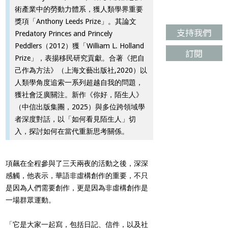
術產業中的勞動力體系，獲人類學界重要
獎項「Anthony Leeds Prize」。其論文
支持我們
Predatory Princes and Princely
Peddlers（2012）獲「William L. Holland
訂閱
Prize」，表揚移民研究貢獻。合著《把自
己作為方法》（上海文藝出版社,2020）以
人類學角度追索一系列超越自我的問題，
獲社會泛廣關注。新作《你好，陌生人》
（中信出版集團，2025）與多位跨領域學
者深度對話，以「如何看見陌生人」切
入，探討如何在當代重新思考關係。
項飆在全程參與了三天兩夜的活動之後，深深
感觸，他表示，華語非虛構創作的重要，不只
是因為人們需要創作，更是因為非虛構創作是
一場群眾運動。
「它是大家一起寫，包括日記、信件，以及社