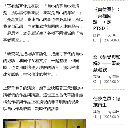
「它看起來像是在說：『自己的事自己最清
《奧德賽》：
楚，所以請你聽我說，我就是自己的專家。』
「英雄回
可是老實說，我連自己的事也未必真懂，所以
歸」，定
我會自己想、也會和處境相同的人連結起來，
PTSD？
一起思考，於是就誕生了各種不同領域的『當
影評
| by 易
山 | 2026-08-05
事者研究』。」
「研究就是把經驗言語化。把無可替代的自己
談《錯覺與和
的經驗，和同伴互相支持、一起整理；但同
解》──筆訪
時，也要用能讓他人理解的語言，提出根據、
嚴瀚欽
建立脈絡，把它傳達給對方。」
專訪
| by 李浩
榮 | 2026-08-04
上野千鶴子的演說，幾乎全映照著三天活動中
講者們的作品與講題。這也正是當代華語非虛
任俠之風：憶
構創作者與作品正在湧現的非常明顯的現象：
施南生
以自己作為載體，寫時代的故事。
其他
| by 李焯
桃 | 2026-08-04