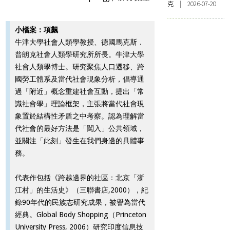
克 | 2026-07-20
小檔案：項飆
牛津大學社會人類學教授、德國馬克斯．
普朗克社會人類學研究所所長。牛津大學
社會人類學博士。研究聚焦人口遷移、跨
國勞工體系及當代社會現象分析，倡導通
過「附近」概念重建社會互動，提出「常
識社會學」理論框架，主張將當代社會現
象置於結構性矛盾之中考察。認為理解當
代社會的最好方法是「闖入」公共領域，
並關注「此刻」發生在我們身邊的具體事
務。
代表作包括《跨越邊界的社區：北京「浙
江村」的生活史》（三聯書店,2000），紀
錄90年代的民族志研究成果，被譽為當代
經典。Global Body Shopping（Princeton
University Press, 2006）研究印度信息技