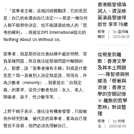
香港殿堂級填
詞人、資深綠
「『當事者主權』這個詞很難翻譯，它的意思
葉演員黎彼得
是：自己的命運由自己決定——那是一種任何
逝世 享年76歲
人都不能替你決定、也不能讓渡給他人的『思
報導
| by 虛詞編
考的權利』，很接近DPI International提出的
輯部 | 2026-08-05
Nothing About Us Without Us。
從視差到離
當事者，就是那些在社會結構中處於弱勢、背
散：香港文學
負某種問題，而且無法從那個問題中離開的
及其本土問題
人。那麼，說『當事者擁有主權』到底是什麼
——陳智德與勞
意思？我一直被別人決定我是誰，而現在，作
緯洛「根著與
為少數者（minority），我要提出「自我定
流徙：香港文
義」的要求。這些少數者包括：女人、老人、
學的空間記憶
障礙者、孩子、性少數等等。」
× 離散的哲學
思辨」對談整
上野千鶴子表示，過往沒有機會發聲，只能被
理
視作研究對象、被代言的當事者，要為自己發
報導
| by 勞緯
聲並不容易，他們必須先理解自己。
洛 | 2026-08-05