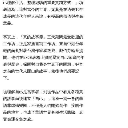
己理解生活、整理經驗的重要實踐方式。」項
飆認為，這對當今的世界，尤其是在過去10年
成長的這代年輕人來說，有極高的價值與生命
意義。
事實上，「真的故事節」三天期間最受歡迎的
工作坊，正是家族書寫工作坊。來自中港台年
輕的面孔對著台灣作家瞿筱葳、戴伯芬輪番提
問。他們在Excel表格上攤開屬於自己家庭的年
表與歷史，探問對自我身世真正的問題，好奇
之前的世代未開口的故事，然後他們想要記
下。
從理解自己是當事者，到從作品中看見各種真
的故事而後建立「自己」，這座一期一會的華
語非虛構樂園，不僅是人們開始創作、接觸作
品的地方，也成了華語世界各種生活體驗、真
實命運交集之處。