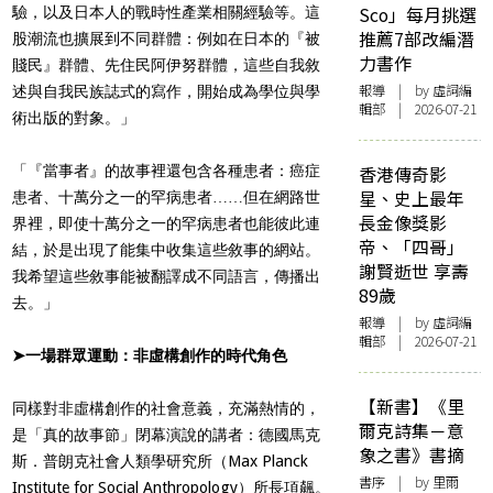
Sco」每月挑選
驗，以及日本人的戰時性產業相關經驗等。這
推薦7部改編潛
股潮流也擴展到不同群體：例如在日本的『被
力書作
賤民』群體、先住民阿伊努群體，這些自我敘
報導
| by 虛詞編
述與自我民族誌式的寫作，開始成為學位與學
輯部 | 2026-07-21
術出版的對象。」
「『當事者』的故事裡還包含各種患者：癌症
香港傳奇影
星、史上最年
患者、十萬分之一的罕病患者……但在網路世
長金像獎影
界裡，即使十萬分之一的罕病患者也能彼此連
帝、「四哥」
結，於是出現了能集中收集這些敘事的網站。
謝賢逝世 享壽
我希望這些敘事能被翻譯成不同語言，傳播出
89歲
去。」
報導
| by 虛詞編
輯部 | 2026-07-21
➤一場群眾運動：非虛構創作的時代角色
【新書】《里
同樣對非虛構創作的社會意義，充滿熱情的，
爾克詩集－意
是「真的故事節」閉幕演說的講者：德國馬克
象之書》書摘
斯．普朗克社會人類學研究所（Max Planck
書序
| by 里爾
Institute for Social Anthropology）所長項飆。