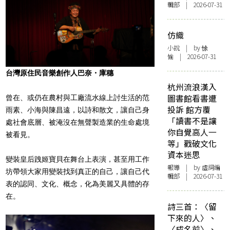
輯部 | 2026-07-31
仿織
小說
| by 悇
愉 | 2026-07-31
台灣原住民音樂創作人巴奈・庫穗
杭州流浪漢入
圖書館看書遭
曾在、或仍在農村與工廠流水線上討生活的范
投訴 館方覆
雨素、小海與陳昌遠，以詩和散文，讓自己身
「讀書不是讓
處社會底層、被淹沒在無聲製造業的生命處境
你自覺高人一
被看見。
等」戳破文化
資本迷思
變裝皇后跩姬寶貝在舞台上表演，甚至用工作
報導
| by 虛詞編
坊帶領大家用變裝找到真正的自己，讓自己代
輯部 | 2026-07-31
表的認同、文化、概念，化為美麗又具體的存
在。
詩三首：〈留
下來的人〉、
〈成名前〉、