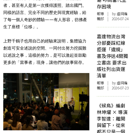
者，甚至有人是第一次獲得護照、踏出國門。
存困境
同樣的語言、完全不同的歷史與現實經驗，給
報導
| by 虛詞編
輯部 | 2026-07-24
了每一個人奇妙的體驗——有人形容，彷彿產
生了座標「位移」。
嘉達物流台灣
上野千鶴子也用自己的經驗來說明，集體協力
分部憂踩紅線
創造可安全述說的空間、一同付出努力挖掘難
拒運「違規」
書及停送4間獨
以述說之事，這樣的努力，是可以激起並鼓勵
立書店 要求出
更多的「當事者」現身，讓他們的故事留存。
版社列出貨運
清單
報導
| by 虛詞編
輯部 | 2026-07-23
《候鳥》編劇
林坤燿 × 導演
李智達：離開
與留下，從來
都不只是一個