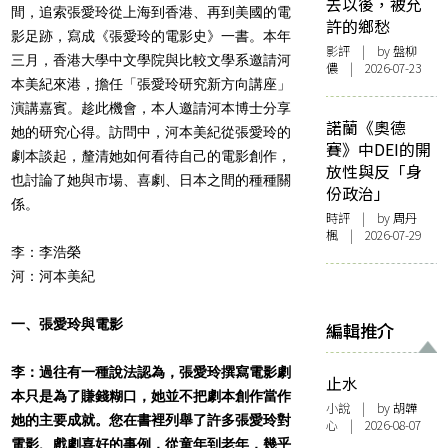
去以後，被允
間，追索張愛玲從上海到香港、再到美國的電
許的鄉愁
影足跡，寫成《張愛玲的電影史》一書。本年
影評
| by 盤柳
三月，香港大學中文學院與比較文學系邀請河
儂 | 2026-07-23
本美紀來港，擔任「張愛玲研究新方向講座」
演講嘉賓。趁此機會，本人邀請河本博士分享
諾蘭《奧德
她的研究心得。訪問中，河本美紀從張愛玲的
賽》中DEI的開
劇本談起，釐清她如何看待自己的電影創作，
放性與反「身
也討論了她與市場、喜劇、日本之間的種種關
份政治」
係。
時評
| by
周丹
楓
| 2026-07-29
李：李浩榮
河：河本美紀
一、張愛玲與電影
編輯推介
李：過往有一種說法認為，張愛玲撰寫電影劇
止水
本只是為了賺錢糊口，她並不把劇本創作當作
小說
| by 胡韡
她的主要成就。您在書裡列舉了許多張愛玲對
心 | 2026-08-07
電影、戲劇喜好的事例，從童年到老年，幾乎