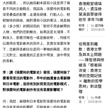
香港殿堂級填
大的觀眾」，所以她寫劇本跟寫小說是用了兩
詞人、資深綠
套不同的文藝觀念。我認為，張愛玲的電影觀
葉演員黎彼得
深受桑弧的影響，走通俗易懂、打動人心、輕
逝世 享年76歲
鬆愉快的路線。她對通俗小說的看法，就是她
報導
| by 虛詞編
在《多少恨》的開頭寫的「那些不用多解釋的
輯部 | 2026-08-05
人物，他們的悲歡離合。如果說是太淺薄，不
夠深入，那麼浮雕也一樣是藝術呀」，同樣可
從視差到離
以應用在電影劇本的寫作上。其實在張愛玲筆
散：香港文學
下，悲劇與喜劇往往是同一事物的兩面，而非
及其本土問題
二元對立。她最愛的正是笑中帶淚、淚中帶笑
——陳智德與勞
的喜劇。
緯洛「根著與
流徙：香港文
李：讀《張愛玲的電影史》發現，張愛玲除了
學的空間記憶
愛看荷里活的電影外，早年的她還會去看蘇聯
× 離散的哲學
和日本電影，這些有別於荷里活的電影模式，
思辨」對談整
對張愛玲的電影創作有沒有甚麼影響呢？
理
報導
| by 勞緯
河：我想，蘇聯和日本電影對張愛玲的電影創
洛 | 2026-08-05
作沒有直接的影響吧，可能會有一些的啟發。