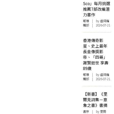
Sco」每月挑選
推薦7部改編潛
力書作
報導
| by 虛詞編
輯部 | 2026-07-21
香港傳奇影
星、史上最年
長金像獎影
帝、「四哥」
謝賢逝世 享壽
89歲
報導
| by 虛詞編
輯部 | 2026-07-21
【新書】《里
爾克詩集－意
象之書》書摘
書序
| by 里爾