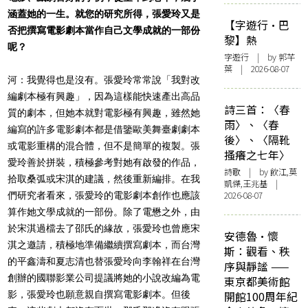
涵蓋她的一生。就您的研究所得，張愛玲又是
【字遊行·巴
否把撰寫電影劇本當作自己文學成就的一部份
黎】熱
呢？
字遊行
| by 郭芊
葉 | 2026-08-07
河：我覺得也是沒有。張愛玲常常說「我對改
編劇本極有興趣」，因為這樣能快速產出高品
詩三首：〈春
質的劇本，但她本就對電影極有興趣，雖然她
雨〉、〈春
編寫的許多電影劇本都是借鑒歐美舞臺劇劇本
後〉、〈隔靴
或電影重構的混合體，但不是簡單的複製。張
搔癢之七年〉
愛玲善於拼裝，積極參考對她有啟發的作品，
詩歌
| by 飲江,莫
拾取桑弧或宋淇的建議，然後重新編排。在我
凱傑,王兆基 |
2026-08-07
們研究者看來，張愛玲的電影劇本創作也應該
算作她文學成就的一部份。除了電懋之外，由
於宋淇過檔去了邵氏的緣故，張愛玲也曾應宋
安德魯·懷
淇之邀請，積極地準備繼續撰寫劇本，而台灣
斯：觀看、秩
的平鑫濤和夏志清也替張愛玲向李翰祥在台灣
序與靜謐 ——
創辦的國聯影業公司提議將她的小說改編為電
東京都美術館
影，張愛玲也願意親自撰寫電影劇本。但後
開館100周年紀