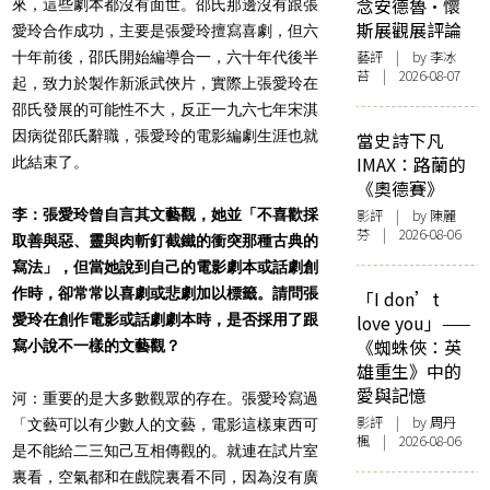
念安德魯·懷
來，這些劇本都沒有面世。邵氏那邊沒有跟張
斯展觀展評論
愛玲合作成功，主要是張愛玲擅寫喜劇，但六
藝評
| by 李冰
十年前後，邵氏開始編導合一，六十年代後半
苔 | 2026-08-07
起，致力於製作新派武俠片，實際上張愛玲在
邵氏發展的可能性不大，反正一九六七年宋淇
因病從邵氏辭職，張愛玲的電影編劇生涯也就
當史詩下凡
IMAX：路蘭的
此結束了。
《奧德賽》
李：張愛玲曾自言其文藝觀，她並「不喜歡採
影評
| by 陳麗
芬 | 2026-08-06
取善與惡、靈與肉斬釘截鐵的衝突那種古典的
寫法」，但當她說到自己的電影劇本或話劇創
作時，卻常常以喜劇或悲劇加以標籤。請問張
「I don’t
愛玲在創作電影或話劇劇本時，是否採用了跟
love you」——
《蜘蛛俠：英
寫小說不一樣的文藝觀？
雄重生》中的
愛與記憶
河：重要的是大多數觀眾的存在。張愛玲寫過
影評
| by
周丹
「文藝可以有少數人的文藝，電影這樣東西可
楓
| 2026-08-06
是不能給二三知己互相傳觀的。就連在試片室
裏看，空氣都和在戲院裏看不同，因為沒有廣