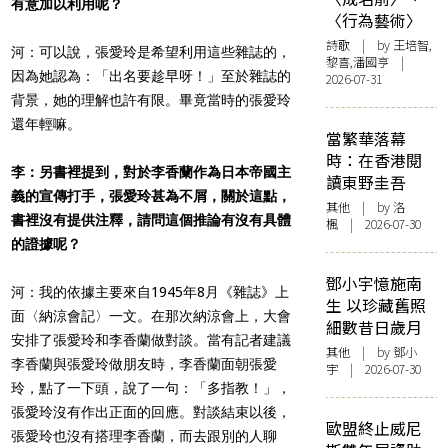
有意加以利用呢？
〈行為藝術〉
詩歌
| by 王培智,
河：可以說，張愛玲是希望利用這些雜誌的，
黎喜,潘國亨 |
因為她認為：「出名要趁早呀！」至於雜誌的
2026-07-31
背景，她的理解也許有限。畢竟當時的張愛玲
還年輕嘛。
當繁華落幕
時：在香港閱
李：另書裡提到，對於李香蘭作為日本帝國主
讀東野圭吾
義的宣傳打手，張愛玲甚為不屑，關於這點，
其他
| by
洛
書裡沒有提供注釋，請問這個推論有沒有具體
楓
| 2026-07-30
的證據呢？
鄧小宇憶施南
河：我的依據主要來自1945年8月《雜誌》上
生 以珍藏舊照
面〈納涼會記〉一文。在那次納涼會上，大會
細數昔日歲月
安排了張愛玲和李香蘭做對談。當有記者建議
其他
| by 鄧小
李香蘭與張愛玲做朋友時，李香蘭面朝張愛
宇 | 2026-07-30
玲，點了一下頭，說了一句：「多指教！」，
張愛玲沒有作出正面的回應。對談結束以後，
歐盟終止威尼
張愛玲也沒有搭理李香蘭，而去跟別的人聊