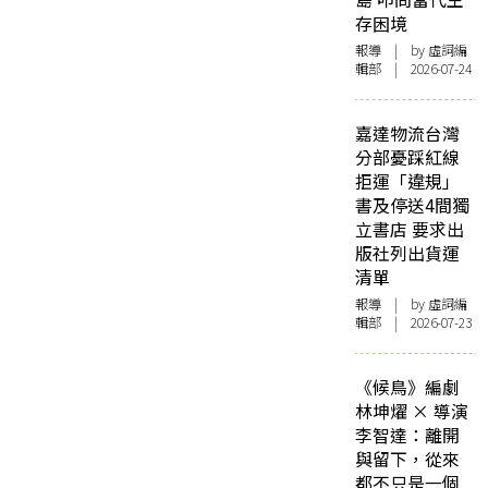
存困境
報導
| by 虛詞編
輯部 | 2026-07-24
嘉達物流台灣
分部憂踩紅線
拒運「違規」
書及停送4間獨
立書店 要求出
版社列出貨運
清單
報導
| by 虛詞編
輯部 | 2026-07-23
《候鳥》編劇
林坤燿 × 導演
李智達：離開
與留下，從來
都不只是一個