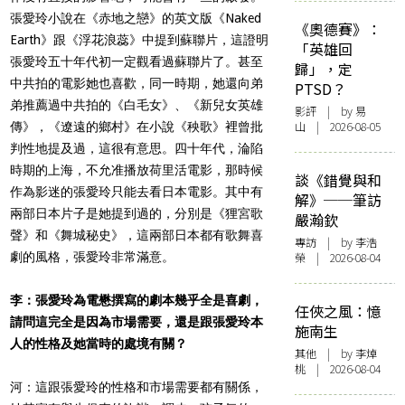
張愛玲小說在《赤地之戀》的英文版《Naked
《奧德賽》：
Earth》跟《浮花浪蕊》中提到蘇聯片，這證明
「英雄回
張愛玲五十年代初一定觀看過蘇聯片了。甚至
歸」，定
中共拍的電影她也喜歡，同一時期，她還向弟
PTSD？
弟推薦過中共拍的《白毛女》、《新兒女英雄
影評
| by 易
山 | 2026-08-05
傳》，《遼遠的鄉村》在小說《秧歌》裡曾批
判性地提及過，這很有意思。四十年代，淪陷
時期的上海，不允准播放荷里活電影，那時候
談《錯覺與和
作為影迷的張愛玲只能去看日本電影。其中有
解》──筆訪
兩部日本片子是她提到過的，分別是《狸宮歌
嚴瀚欽
聲》和《舞城秘史》，這兩部日本都有歌舞喜
專訪
| by 李浩
劇的風格，張愛玲非常滿意。
榮 | 2026-08-04
李：張愛玲為電懋撰寫的劇本幾乎全是喜劇，
任俠之風：憶
請問這完全是因為市場需要，還是跟張愛玲本
施南生
人的性格及她當時的處境有關？
其他
| by 李焯
桃 | 2026-08-04
河：這跟張愛玲的性格和市場需要都有關係，