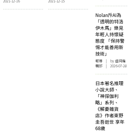
2021-12-16
2021-12-15
與電影中的混血男
爐香》的一點反思
女們
Nolan斥AI為
「透明的特洛
伊木馬」樂見
年輕人持懷疑
態度 「保持警
惕才能善用新
技術」
報導
| by 虛詞編
輯部 | 2026-07-28
日本著名推理
小說大師、
「神探伽利
略」系列、
《解憂雜貨
店》作者東野
圭吾逝世 享年
68歲