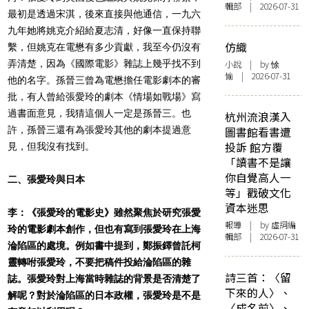
輯部 | 2026-07-31
最初是透過宋淇，後來直接與他通信，一九六
九年她將姚克介紹給夏志清，好像一直保持聯
仿織
繫，但姚克在電懋有多少貢獻，我至今仍沒有
弄清楚，因為《國際電影》雜誌上幾乎找不到
小說
| by 悇
愉 | 2026-07-31
他的名字。孫晉三曾為電懋擔任電影劇本的審
批，有人曾給張愛玲的劇本《情場如戰場》寫
過書面意見，我猜這個人一定是孫晉三。也
杭州流浪漢入
許，孫晉三還有為張愛玲其他的劇本提過意
圖書館看書遭
投訴 館方覆
見，但我沒有找到。
「讀書不是讓
你自覺高人一
二、張愛玲與日本
等」戳破文化
資本迷思
李：《張愛玲的電影史》雖然聚焦於研究張愛
報導
| by 虛詞編
玲的電影劇本創作，但也有寫到張愛玲在上海
輯部 | 2026-07-31
淪陷區的處境。例如書中提到，鄭振鐸曾託柯
靈轉咐張愛玲，不要把稿件投給淪陷區的雜
詩三首：〈留
誌。張愛玲對上海當時雜誌的背景是否清楚了
下來的人〉、
解呢？對於淪陷區的日本政權，張愛玲是不是
〈成名前〉、