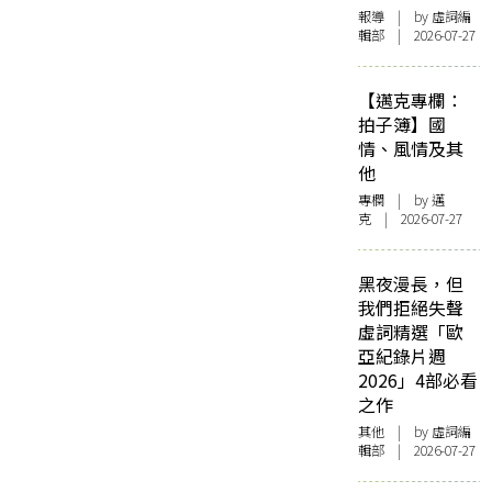
報導
| by 虛詞編
輯部 | 2026-07-27
【邁克專欄：
拍子簿】國
情、風情及其
他
專欄
| by
邁
克
| 2026-07-27
黑夜漫長，但
我們拒絕失聲
虛詞精選「歐
亞紀錄片週
2026」4部必看
之作
其他
| by 虛詞編
輯部 | 2026-07-27