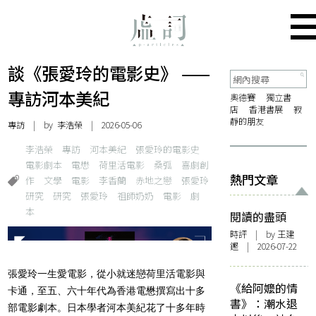
談《張愛玲的電影史》 ——
專訪河本美紀
奧德賽
獨立書
店
香港書展
寂
靜的朋友
專訪
| by 李浩榮 | 2026-05-06
李浩榮
專訪
河本美紀
張愛玲的電影史
電影劇本
電懋
荷里活電影
桑弧
喜劇創
熱門文章
作
文學
電影
李香蘭
赤地之戀
張愛玲
研究
研究
張愛玲
祖師奶奶
電影
劇
本
閱讀的盡頭
時評
| by 王建
鏗 | 2026-07-22
張愛玲一生愛電影，從小就迷戀荷里活電影與
《給阿嬤的情
卡通，至五、六十年代為香港電懋撰寫出十多
書》：潮水退
部電影劇本。日本學者河本美紀花了十多年時