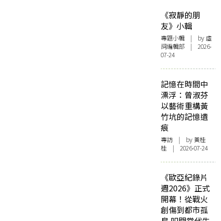
《寂靜的朋
友》小輯
專題小輯
| by 虛
詞編輯部 | 2026-
07-24
記憶在時間中
漂浮：曾淑芬
以藝術重構黃
竹坑的記憶遺
痕
專訪
| by 黃桂
桂 | 2026-07-24
《歐亞紀錄片
週2026》正式
開幕！從戰火
創傷到都市孤
島 叩問當代生