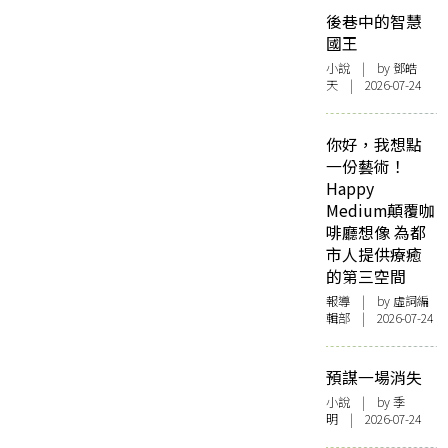
後巷中的智慧
國王
小說
| by 鄧皓
天 | 2026-07-24
你好，我想點
一份藝術！
Happy
Medium顛覆咖
啡廳想像 為都
市人提供療癒
的第三空間
報導
| by 虛詞編
輯部 | 2026-07-24
預謀一場消失
小說
| by 季
明 | 2026-07-24