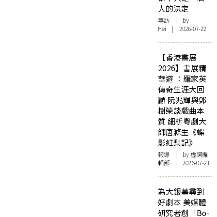
人的決定
專訪
| by
Hei | 2026-07-22
【香港書展
2026】書展精
華遊 ：羅家英
傳奇生涯大回
顧 阮兆輝與鄧
樹榮談戲曲本
質 細析粵劇大
師唐滌生《蝶
影紅梨記》
報導
| by 虛詞編
輯部 | 2026-07-21
為大銀幕尋到
好劇本 美媒體
研究者創「Bo-