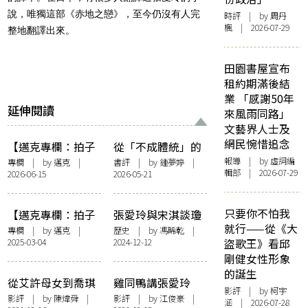
說，唯獨這部《赤地之戀》，至今仍沒有人完
時評
| by
周丹
楓
| 2026-07-29
整地翻譯出來。
田園書屋宣布
租約期滿後結
業 「感謝50年
延伸閱讀
來風雨同路」
文藝界人士及
網民惋惜追念
【邁克專欄：拍子
從「不成體統」的
簿】耳邊風及其他
文學史到「尚待到
報導
| by 虛詞編
專欄
| by
邁克
|
書評
| by 鍾夢婷 |
輯部 | 2026-07-29
2026-06-15
2026-05-21
來」的香港文學
史：讀陳國球《文
學史的書寫形態與
只要你不怕我
【邁克專欄：拍子
張愛玲與宋淇談瓊
文化政治》
就行——從《大
簿】張愛玲與夏先
瑤 也談亦舒
專欄
| by
邁克
|
歷史
| by 馮睎乾 |
2025-03-04
2024-12-12
盜歌王》看邱
生
剛健女性形象
的誕生
從艾許母女到喬琪
雞同鴨講張愛玲
影評
| by 柯宇
喬——張愛玲小說
——對電影《第一
影評
| by
陳煒舜
|
影評
| by
江俊豪
|
涵 | 2026-07-28