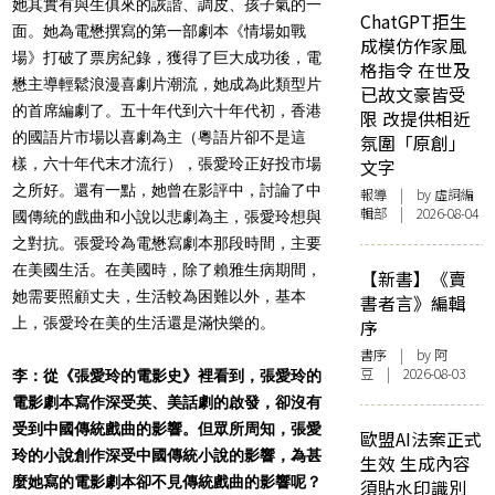
她其實有與生俱來的詼諧、調皮、孩子氣的一
ChatGPT拒生
面。她為電懋撰寫的第一部劇本《情場如戰
成模仿作家風
場》打破了票房紀錄，獲得了巨大成功後，電
格指令 在世及
懋主導輕鬆浪漫喜劇片潮流，她成為此類型片
已故文豪皆受
的首席編劇了。五十年代到六十年代初，香港
限 改提供相近
的國語片市場以喜劇為主（粵語片卻不是這
氛圍「原創」
樣，六十年代末才流行），張愛玲正好投市場
文字
之所好。還有一點，她曾在影評中，討論了中
報導
| by 虛詞編
輯部 | 2026-08-04
國傳統的戲曲和小說以悲劇為主，張愛玲想與
之對抗。張愛玲為電懋寫劇本那段時間，主要
在美國生活。在美國時，除了賴雅生病期間，
【新書】《賣
她需要照顧丈夫，生活較為困難以外，基本
書者言》編輯
上，張愛玲在美的生活還是滿快樂的。
序
書序
| by 阿
豆 | 2026-08-03
李：從《張愛玲的電影史》裡看到，張愛玲的
電影劇本寫作深受英、美話劇的啟發，卻沒有
受到中國傳統戲曲的影響。但眾所周知，張愛
歐盟AI法案正式
玲的小說創作深受中國傳統小說的影響，為甚
生效 生成內容
麼她寫的電影劇本卻不見傳統戲曲的影響呢？
須貼水印識別