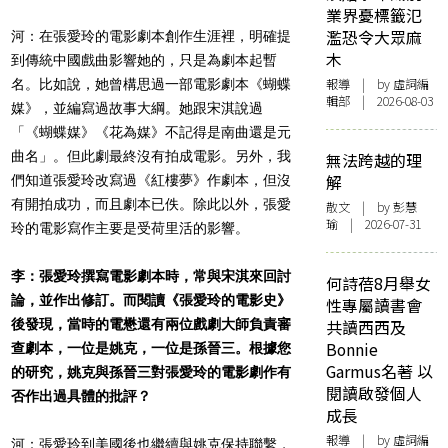
業界憂標籤氾
濫恐令大眾麻
河：在張愛玲的電影劇本創作生涯裡，明確提
木
到傳統中國戲曲影響她的，只是為劇本起暫
報導
| by 虛詞編
名。比如說，她曾構思過一部電影劇本《蝴蝶
輯部 | 2026-08-03
媒》，並編寫過故事大綱。她跟宋淇說過
「《蝴蝶媒》《花為媒》不記得是南曲還是元
曲名」。但此劇最終沒有拍成電影。另外，我
無法跨越的理
解
們知道張愛玲改寫過《紅樓夢》作劇本，但沒
有開拍成功，而且劇本已佚。除此以外，張愛
散文
| by 彭慧
瑜 | 2026-07-31
玲的電影寫作主要是受荷里活的影響。
李：張愛玲撰寫電影劇本時，常與宋淇來回討
何詩蓓8月舉女
論，並作出修訂。而閱讀《張愛玲的電影史》
性專屬讀書會
後發現，當時的電懋還有兩位戲劇大師負責審
共讀西西及
Bonnie
查劇本，一位是姚克，一位是孫晉三。根據您
Garmus名著 以
的研究，姚克與孫晉三對張愛玲的電影劇作有
閱讀啟發個人
否作出過具體的批評？
成長
報導
| by 虛詞編
河：張愛玲到美國後也繼續與姚克保持聯繫，