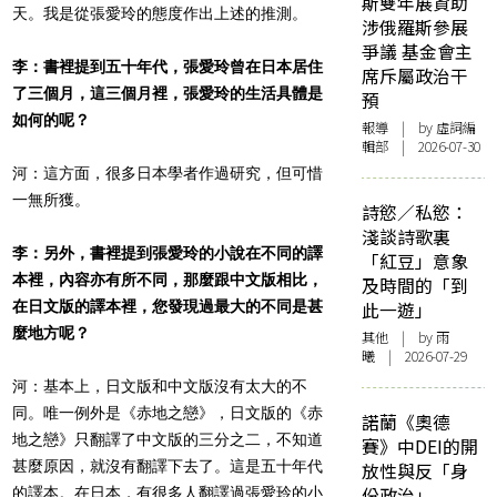
斯雙年展資助
天。我是從張愛玲的態度作出上述的推測。
涉俄羅斯參展
爭議 基金會主
李：書裡提到五十年代，張愛玲曾在日本居住
席斥屬政治干
了三個月，這三個月裡，張愛玲的生活具體是
預
如何的呢？
報導
| by 虛詞編
輯部 | 2026-07-30
河：這方面，很多日本學者作過研究，但可惜
一無所獲。
詩慾／私慾：
淺談詩歌裏
李：另外，書裡提到張愛玲的小說在不同的譯
「紅豆」意象
本裡，內容亦有所不同，那麼跟中文版相比，
及時間的「到
在日文版的譯本裡，您發現過最大的不同是甚
此一遊」
麼地方呢？
其他
| by 雨
曦 | 2026-07-29
河：基本上，日文版和中文版沒有太大的不
同。唯一例外是《赤地之戀》，日文版的《赤
諾蘭《奧德
地之戀》只翻譯了中文版的三分之二，不知道
賽》中DEI的開
甚麼原因，就沒有翻譯下去了。這是五十年代
放性與反「身
份政治」
的譯本。在日本，有很多人翻譯過張愛玲的小