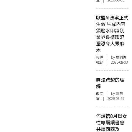
豆 | 2026-08-03
歐盟AI法案正式
生效 生成內容
須貼水印識別
業界憂標籤氾
濫恐令大眾麻
木
報導
| by 虛詞編
輯部 | 2026-08-03
無法跨越的理
解
散文
| by 彭慧
瑜 | 2026-07-31
何詩蓓8月舉女
性專屬讀書會
共讀西西及