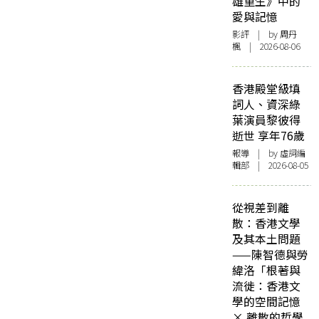
雄重生》中的
愛與記憶
影評
| by
周丹
楓
| 2026-08-06
香港殿堂級填
詞人、資深綠
葉演員黎彼得
逝世 享年76歲
報導
| by 虛詞編
輯部 | 2026-08-05
從視差到離
散：香港文學
及其本土問題
——陳智德與勞
緯洛「根著與
流徙：香港文
學的空間記憶
× 離散的哲學