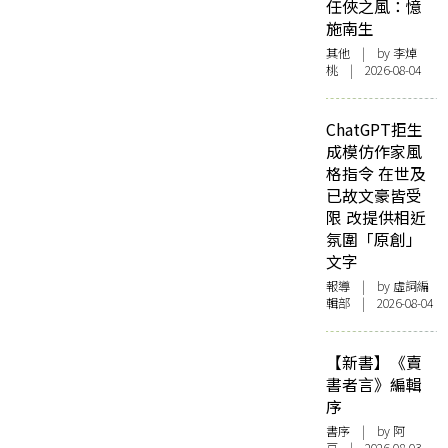
任俠之風：憶
施南生
其他
| by 李焯
桃 | 2026-08-04
ChatGPT拒生
成模仿作家風
格指令 在世及
已故文豪皆受
限 改提供相近
氛圍「原創」
文字
報導
| by 虛詞編
輯部 | 2026-08-04
【新書】《賣
書者言》編輯
序
書序
| by 阿