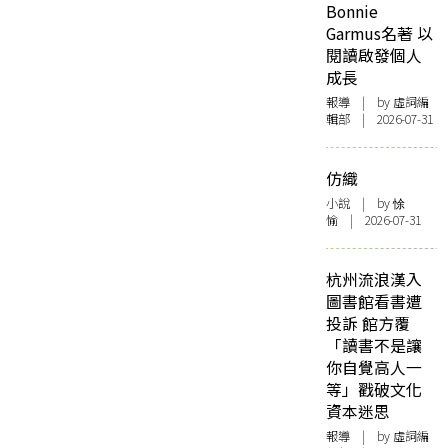
Bonnie
Garmus名著 以
閱讀啟發個人
成長
報導
| by 虛詞編
輯部 | 2026-07-31
仿織
小說
| by 悇
愉 | 2026-07-31
杭州流浪漢入
圖書館看書遭
投訴 館方覆
「讀書不是讓
你自覺高人一
等」戳破文化
資本迷思
報導
| by 虛詞編