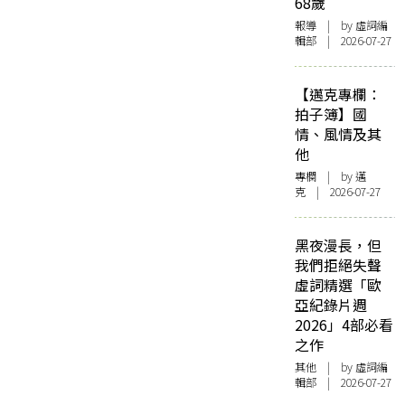
68歲
報導
| by 虛詞編
輯部 | 2026-07-27
【邁克專欄：
拍子簿】國
情、風情及其
他
專欄
| by
邁
克
| 2026-07-27
黑夜漫長，但
我們拒絕失聲
虛詞精選「歐
亞紀錄片週
2026」4部必看
之作
其他
| by 虛詞編
輯部 | 2026-07-27