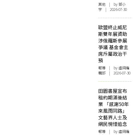
其他
| by 鄧小
宇 | 2026-07-30
歐盟終止威尼
斯雙年展資助
涉俄羅斯參展
爭議 基金會主
席斥屬政治干
預
報導
| by 虛詞編
輯部 | 2026-07-30
田園書屋宣布
租約期滿後結
業 「感謝50年
來風雨同路」
文藝界人士及
網民惋惜追念
報導
| by 虛詞編