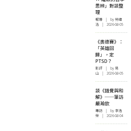
思辨」對談整
理
報導
| by 勞緯
洛 | 2026-08-05
《奧德賽》：
「英雄回
歸」，定
PTSD？
影評
| by 易
山 | 2026-08-05
談《錯覺與和
解》──筆訪
嚴瀚欽
專訪
| by 李浩
榮 | 2026-08-04