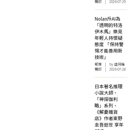
輯部 | 2026-07-29
Nolan斥AI為
「透明的特洛
伊木馬」樂見
年輕人持懷疑
態度 「保持警
惕才能善用新
技術」
報導
| by 虛詞編
輯部 | 2026-07-28
日本著名推理
小說大師、
「神探伽利
略」系列、
《解憂雜貨
店》作者東野
圭吾逝世 享年