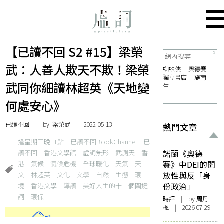
【已讀不回 S2 #15】梁榮
武：人善人欺天不欺！梁榮
蜘蛛俠
奧德賽
獨立書店
施南
武同你細讀林超英《天地變
生
何處安心》
已讀不回
| by 梁榮武 | 2022-05-13
熱門文章
逢星期三晚11點
已讀不回BookChannel
已
讀不回
香港文學館
虛詞無形
武測天
香
諾蘭《奧德
港
氣候
氣候危機
全球暖化
天氣
天
賽》中DEI的開
文
林超英
文化
文學
自然
生態
環
放性與反「身
境
香港文學
導讀
美好人生的十二個關鍵
份政治」
詞
環保
時評
| by
周丹
楓
| 2026-07-29