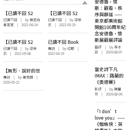
安德魯·懷
斯：觀看、秩
【已讀不回 S2
【已讀不回 S2
序與靜謐 ——
#20】Luna串錯
#16】梁榮武：人
已讀不回
| by 無定向
已讀不回
| by 梁榮
東京都美術館
會客室 | 2022-06-24
武 | 2022-05-19
字、Willis好純
類細自然大！
開館100周年紀
情？已讀不回Book
Janine
念安德魯·懷
Channel嘉賓私下
Benyus《Biomimicry:
斯展觀展評論
【已讀不回 S2
已讀不回 Book
人品大揭秘！
Innovation
藝評
| by 李冰
#14】梁榮武：出
Channel，良幣終
已讀不回
| by 梁榮
專訪
| by
紅眼
|
Inspired By
苔 | 2026-08-07
武 | 2022-05-08
2022-04-19
動吧！地球保衛
會戰勝劣幣 —— 訪
Nature》
隊！李逆熵《喚醒
鄧小樺、黃嘉瀛
69億隻青蛙》
當史詩下凡
【無形．說好的世
IMAX：路蘭的
界末日呢？】專訪
專訪
| by
黃思朗
|
《奧德賽》
2020-05-12
林超英：生物本該
求生，死也要講道
影評
| by 陳麗
芬 | 2026-08-06
德
「I don’t
love you」——
《蜘蛛俠：英