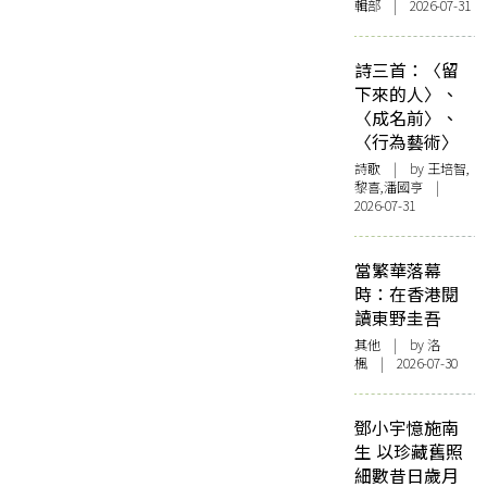
輯部 | 2026-07-31
詩三首：〈留
下來的人〉、
〈成名前〉、
〈行為藝術〉
詩歌
| by 王培智,
黎喜,潘國亨 |
2026-07-31
當繁華落幕
時：在香港閱
讀東野圭吾
其他
| by
洛
楓
| 2026-07-30
鄧小宇憶施南
生 以珍藏舊照
細數昔日歲月