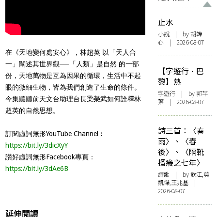
止水
小說
| by 胡韡
心 | 2026-08-07
在《天地變何處安心》，林超英 以「天人合
一」闡述其世界觀──「人類」是自然 的一部
【字遊行·巴
份，天地萬物是互為因果的循環，生活中不起
黎】熱
眼的微細生物，皆為我們創造了生命的條件。
字遊行
| by 郭芊
今集聽聽前天文台助理台長梁榮武如何詮釋林
葉 | 2026-08-07
超英的自然思想。
詩三首：〈春
訂閱虛詞無形YouTube Channel︰
雨〉、〈春
https://bit.ly/3dicXyY
後〉、〈隔靴
讚好虛詞無形Facebook專頁：
搔癢之七年〉
https://bit.ly/3dAe6B
詩歌
| by 飲江,莫
凱傑,王兆基 |
2026-08-07
延伸閱讀