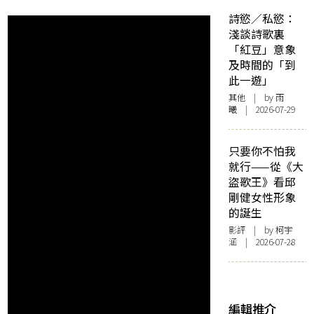
詩慾／私慾：
淺談詩歌裏
「紅豆」意象
及時間的「到
此一遊」
其他
| by 雨
曦 | 2026-07-29
只要你不怕我
就行——從《大
盜歌王》看邱
剛健女性形象
的誕生
影評
| by 柯宇
涵 | 2026-07-28
編輯推介