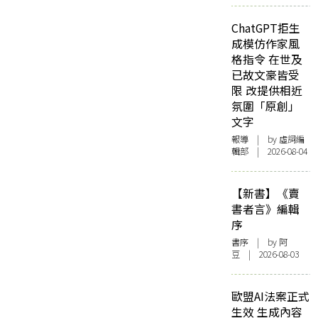
ChatGPT拒生
成模仿作家風
格指令 在世及
已故文豪皆受
限 改提供相近
氛圍「原創」
文字
報導
| by 虛詞編
輯部 | 2026-08-04
【新書】《賣
書者言》編輯
序
書序
| by 阿
豆 | 2026-08-03
歐盟AI法案正式
生效 生成內容