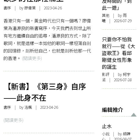
及時間的「到
此一遊」
書序
| by
廖偉棠
| 2023-04-26
其他
| by 雨
香港只有一個，黃金時代也只有一個嗎？廖偉
曦 | 2026-07-29
棠為潘源良的新書寫序，今天我們去到世上所
有地方繼續自由的追尋，潘源良的方式，除了
只要你不怕我
歌詞，就是這樣一本如他的歌詞一樣坦蕩自剖
就行——從《大
的回憶錄，剖析他自己，也就是剖析他那一代
盜歌王》看邱
的香港。
(閱讀更多)
剛健女性形象
的誕生
影評
| by 柯宇
涵 | 2026-07-28
【新書】《第三身》自序
——此身不在
書序
| by
洛楓
| 2023-04-26
編輯推介
(閱讀更多)
止水
小說
| by 胡韡
心 | 2026-08-07