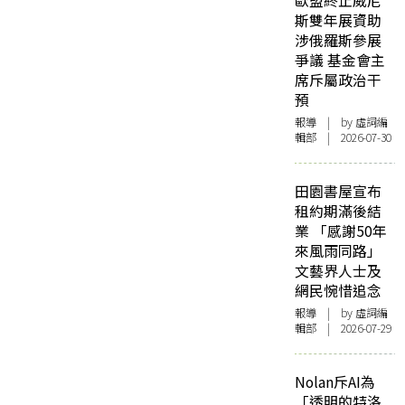
歐盟終止威尼
斯雙年展資助
涉俄羅斯參展
爭議 基金會主
席斥屬政治干
預
報導
| by 虛詞編
輯部 | 2026-07-30
田園書屋宣布
租約期滿後結
業 「感謝50年
來風雨同路」
文藝界人士及
網民惋惜追念
報導
| by 虛詞編
輯部 | 2026-07-29
Nolan斥AI為
「透明的特洛