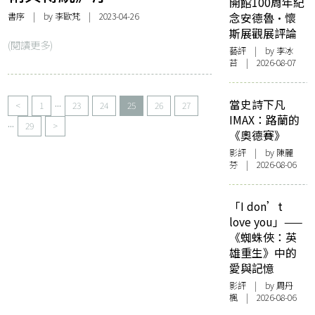
開館100周年紀
書序
| by 李歐梵 | 2023-04-26
念安德魯·懷
斯展觀展評論
(閱讀更多)
藝評
| by 李冰
苔 | 2026-08-07
...
當史詩下凡
<
1
23
24
25
26
27
IMAX：路蘭的
...
29
>
《奧德賽》
影評
| by 陳麗
芬 | 2026-08-06
「I don’t
love you」——
《蜘蛛俠：英
雄重生》中的
愛與記憶
影評
| by
周丹
楓
| 2026-08-06