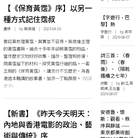
【《保育黃霑》序】以另一
種方式記住霑叔
【字遊行·巴
黎】熱
書序
| by 吳俊雄 | 2023-04-26
字遊行
| by 郭芊
葉 | 2026-08-07
要認真梳理黃霑，其實並不容易。吳俊雄主理
的黃霑書房，過去十多年來卻將黃霑的物品，
詩三首：〈春
當作歷史文物好好收集、儲存、整理和修復，
雨〉、〈春
用黃霑留下的材料，探究黃霑行過的路。一套
後〉、〈隔靴
五冊的《保育黃霑》，講流行不忘歷史，為香
搔癢之七年〉
港這本難讀的故事書，加添一丁點厚度。
(閱讀
詩歌
| by 飲江,莫
更多)
凱傑,王兆基 |
2026-08-07
【新書】《昨天今天明天：
安德魯·懷
斯：觀看、秩
內地與香港電影的政治、藝
序與靜謐 ——
東京都美術館
術與傳統》序