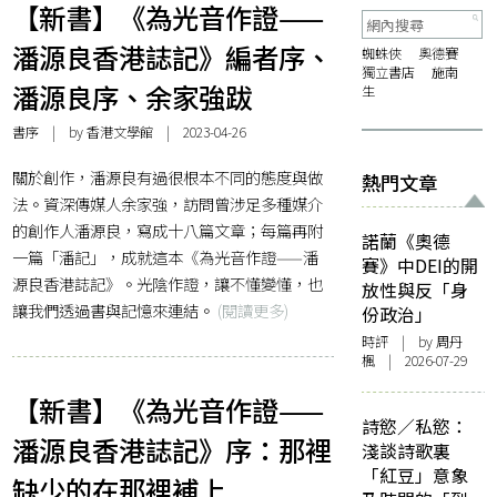
【新書】《為光音作證——
潘源良香港誌記》編者序、
蜘蛛俠
奧德賽
獨立書店
施南
潘源良序、余家強跋
生
書序
| by 香港文學館 | 2023-04-26
關於創作，潘源良有過很根本不同的態度與做
熱門文章
法。資深傳媒人余家強，訪問曾涉足多種媒介
的創作人潘源良，寫成十八篇文章；每篇再附
諾蘭《奧德
一篇「潘記」，成就這本《為光音作證——潘
賽》中DEI的開
源良香港誌記》。光陰作證，讓不懂變懂，也
放性與反「身
讓我們透過書與記憶來連結。
(閱讀更多)
份政治」
時評
| by
周丹
楓
| 2026-07-29
【新書】《為光音作證——
詩慾／私慾：
潘源良香港誌記》序：那裡
淺談詩歌裏
「紅豆」意象
缺少的在那裡補上