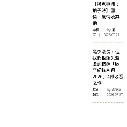
【邁克專欄：
拍子簿】國
情、風情及其
他
專欄
| by
邁
克
| 2026-07-27
黑夜漫長，但
我們拒絕失聲
虛詞精選「歐
亞紀錄片週
2026」4部必看
之作
其他
| by 虛詞編
輯部 | 2026-07-27