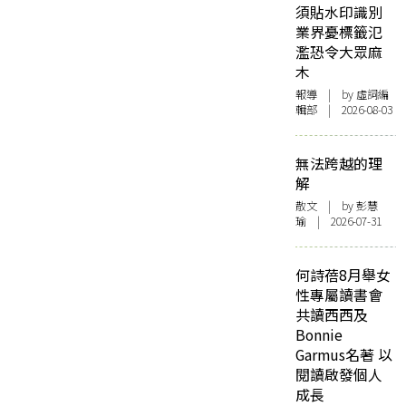
須貼水印識別
業界憂標籤氾
濫恐令大眾麻
木
報導
| by 虛詞編
輯部 | 2026-08-03
無法跨越的理
解
散文
| by 彭慧
瑜 | 2026-07-31
何詩蓓8月舉女
性專屬讀書會
共讀西西及
Bonnie
Garmus名著 以
閱讀啟發個人
成長