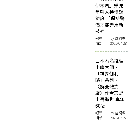
伊木馬」樂見
年輕人持懷疑
態度 「保持警
惕才能善用新
技術」
報導
| by 虛詞編
輯部 | 2026-07-28
日本著名推理
小說大師、
「神探伽利
略」系列、
《解憂雜貨
店》作者東野
圭吾逝世 享年
68歲
報導
| by 虛詞編
輯部 | 2026-07-27