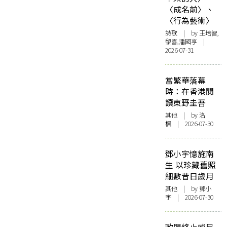
〈成名前〉、
〈行為藝術〉
詩歌
| by 王培智,
黎喜,潘國亨 |
2026-07-31
當繁華落幕
時：在香港閱
讀東野圭吾
其他
| by
洛
楓
| 2026-07-30
鄧小宇憶施南
生 以珍藏舊照
細數昔日歲月
其他
| by 鄧小
宇 | 2026-07-30