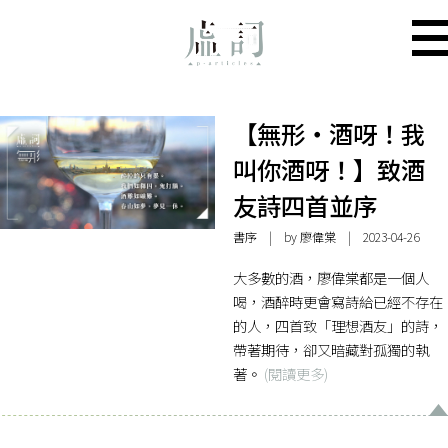
【無形・酒呀！我
叫你酒呀！】致酒
友詩四首並序
書序
| by
廖偉棠
| 2023-04-26
大多數的酒，廖偉棠都是一個人
喝，酒醉時更會寫詩給已經不存在
的人，四首致「理想酒友」的詩，
帶著期待，卻又暗藏對孤獨的執
著。
(閱讀更多)