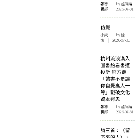
報導
| by 虛詞編
輯部 | 2026-07-31
仿織
小說
| by 悇
愉 | 2026-07-31
杭州流浪漢入
圖書館看書遭
投訴 館方覆
「讀書不是讓
你自覺高人一
等」戳破文化
資本迷思
報導
| by 虛詞編
輯部 | 2026-07-31
詩三首：〈留
下來的人〉、