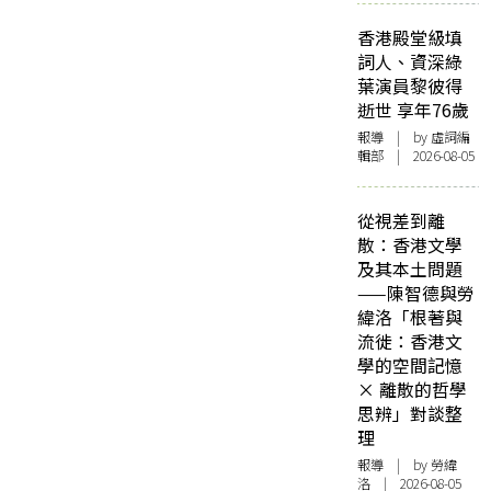
香港殿堂級填
詞人、資深綠
葉演員黎彼得
逝世 享年76歲
報導
| by 虛詞編
輯部 | 2026-08-05
從視差到離
散：香港文學
及其本土問題
——陳智德與勞
緯洛「根著與
流徙：香港文
學的空間記憶
× 離散的哲學
思辨」對談整
理
報導
| by 勞緯
洛 | 2026-08-05