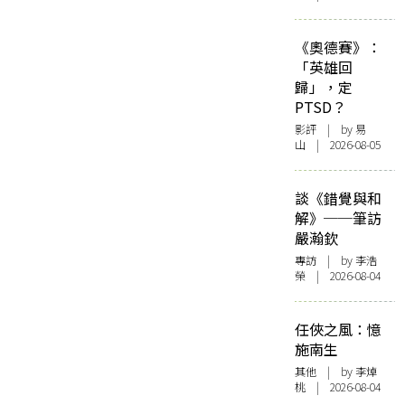
《奧德賽》：
「英雄回
歸」，定
PTSD？
影評
| by 易
山 | 2026-08-05
談《錯覺與和
解》──筆訪
嚴瀚欽
專訪
| by 李浩
榮 | 2026-08-04
任俠之風：憶
施南生
其他
| by 李焯
桃 | 2026-08-04