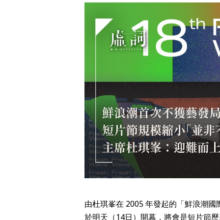
由杜琪峯在 2005 年發起的「鮮浪
於明天（14日）開幕，將會是短片節歷