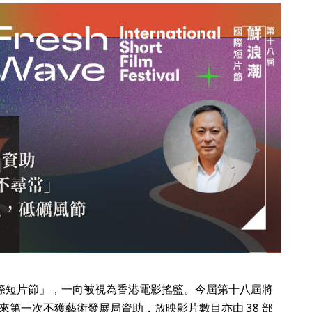
潮國際短片節」，一向被視為香港電影搖籃。今屆第十八屆將
來第一次不獲藝術發展局資助，放映影片數目亦由 38 部