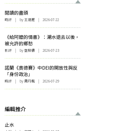
閱讀的盡頭
時評
| by 王建鏗 | 2026-07-22
《給阿嬤的情書》：潮水退去以後，
被允許的鄉愁
影評
| by 盤柳儂 | 2026-07-23
諾蘭《奧德賽》中DEI的開放性與反
「身份政治」
時評
| by
周丹楓
| 2026-07-29
編輯推介
止水