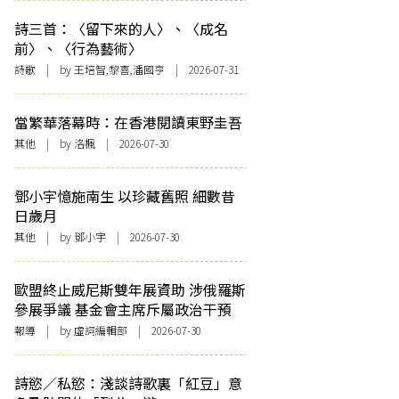
詩三首：〈留下來的人〉、〈成名
前〉、〈行為藝術〉
詩歌
| by 王培智,黎喜,潘國亨 | 2026-07-31
當繁華落幕時：在香港閱讀東野圭吾
其他
| by
洛楓
| 2026-07-30
鄧小宇憶施南生 以珍藏舊照 細數昔
日歲月
其他
| by 鄧小宇 | 2026-07-30
歐盟終止威尼斯雙年展資助 涉俄羅斯
參展爭議 基金會主席斥屬政治干預
報導
| by 虛詞編輯部 | 2026-07-30
詩慾／私慾：淺談詩歌裏「紅豆」意