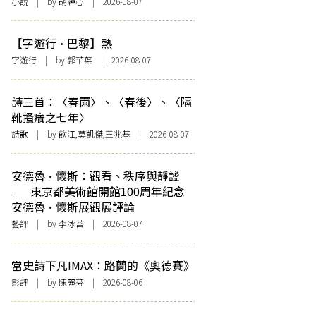
小說
| by 胡韡心 | 2026-08-07
【字遊行·巴黎】熱
字遊行
| by 郭芊葉 | 2026-08-07
詩三首：〈春雨〉、〈春後〉、〈隔
靴搔癢之七年〉
詩歌
| by 飲江,莫凱傑,王兆基 | 2026-08-07
安德魯·懷斯：觀看、秩序與靜謐
——東京都美術館開館100周年紀念
安德魯·懷斯展觀展評論
藝評
| by 李冰苔 | 2026-08-07
當史詩下凡IMAX：路蘭的《奧德賽》
影評
| by 陳麗芬 | 2026-08-06