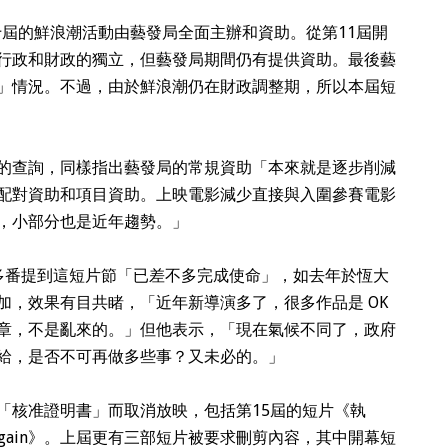
屆的鮮浪潮活動由藝發局全面主辦和資助。從第11屆開
行政和財政的獨立，但藝發局期間仍有提供資助。最後藝
」情況。不過，由於鮮浪潮仍在財政調整期，所以本屆短
的查詢，同樣指出藝發局的常規資助「本來就是逐步削減
配對資助和項目資助。上映電影減少直接與入圍參賽電影
，小部分也是近年趨勢。」
亦多番提到這短片節「已差不多完成使命」，如去年於恆大
加，效果有目共睹，「近年新導演多了，很多作品是 OK
章，不是亂來的。」但他表示，「現在氣候不同了，政府
給，是否不可再做多些事？又未必的。」
「核准證明書」而取消放映，包括第15屆的短片《執
ime Again》。上屆更有三部短片被要求刪剪內容，其中開幕短