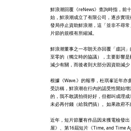
鮮浪潮回覆
《reNews》
查詢時指，前十
始，鮮浪潮成立了有限公司，逐步實現
發局停止資助鮮浪潮，這「並非不尋常
片節的規模有所縮減。
鮮浪潮董事之一岑朗天亦回覆「虛詞」
至零的（獨立時的協議），主要影響是
減少有關，而後者則大部分因資助減少
根據《Wave.》的報導，杜琪峯近年
受訪稱，鮮浪潮在行內的認受性開始增
的，我不敢講拍得好好，但都叫成理成
未必再付錢（給我們搞）。如果政府不
近年，短片節屢有作品因未獲電檢發出
屋》、第16屆短片《Time, and T