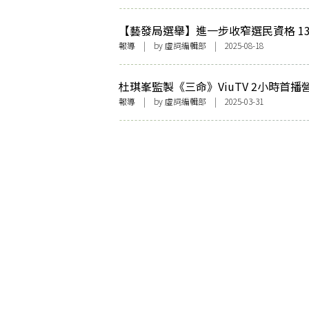
【藝發局選舉】進一步收窄選民資格 1
10席位 7範疇無競爭料自動當選 （附
報導
| by 虛詞編輯部 | 2025-08-18
術範疇候選人名單）
杜琪峯監製《三命》ViuTV 2小時首播
影感 藏有彩蛋致敬銀河映像經典之作
報導
| by 虛詞編輯部 | 2025-03-31