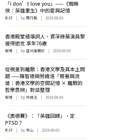
「I don’t love you」——《蜘蛛
俠：英雄重生》中的愛與記憶
影評
| by
周丹楓
| 2026-08-06
香港殿堂級填詞人、資深綠葉演員黎
彼得逝世 享年76歲
報導
| by 虛詞編輯部 | 2026-08-05
從視差到離散：香港文學及其本土問
題 ——陳智德與勞緯洛「根著與流
徙：香港文學的空間記憶 × 離散的
哲學思辨」對談整理
報導
| by 勞緯洛 | 2026-08-05
《奧德賽》：「英雄回歸」，定
PTSD？
影評
| by 易山 | 2026-08-05