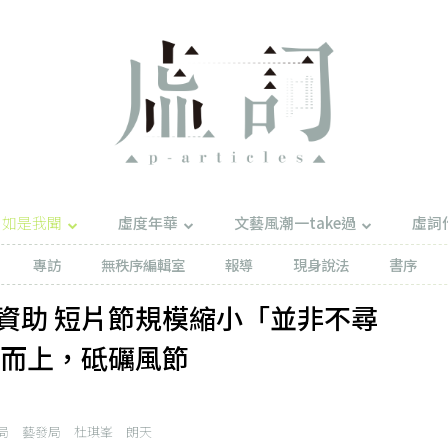
如是我聞
虛度年華
文藝風潮一take過
虛詞
專訪
無秩序編輯室
報導
現身說法
書序
資助 短片節規模縮小「並非不尋
難而上，砥礪風節
局
藝發局
杜琪峯
朗天