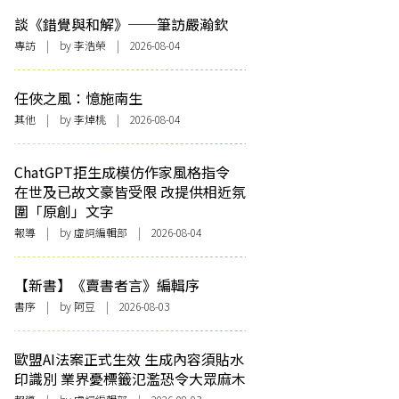
談《錯覺與和解》──筆訪嚴瀚欽
專訪
| by 李浩榮 | 2026-08-04
任俠之風：憶施南生
其他
| by 李焯桃 | 2026-08-04
ChatGPT拒生成模仿作家風格指令
在世及已故文豪皆受限 改提供相近氛
圍「原創」文字
報導
| by 虛詞編輯部 | 2026-08-04
【新書】《賣書者言》編輯序
書序
| by 阿豆 | 2026-08-03
歐盟AI法案正式生效 生成內容須貼水
印識別 業界憂標籤氾濫恐令大眾麻木