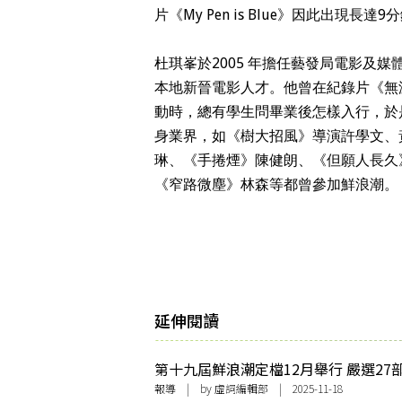
片《My Pen is Blue》因此出現長達
杜琪峯於2005 年擔任藝發局電影及
本地新晉電影人才。他曾在紀錄片《無
動時，總有學生問畢業後怎樣入行，於
身業界，如《樹大招風》導演許學文、
琳、《手捲煙》陳健朗、《但願人長久
《窄路微塵》林森等都曾參加鮮浪潮。
延伸閱讀
第十九屆鮮浪潮定檔12月舉行 嚴選27
放映 主席杜琪峯： 抖擻身段，繼續前
報導
| by 虛詞編輯部 | 2025-11-18