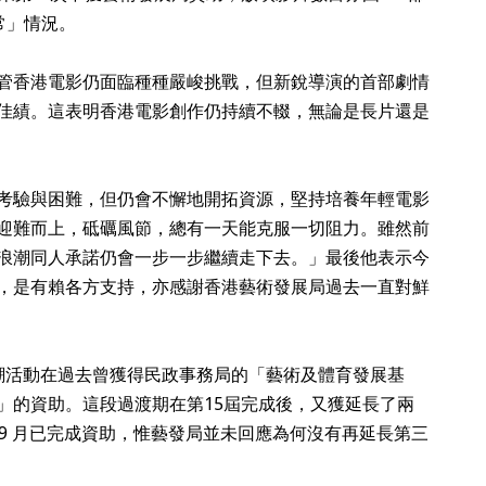
常」情況。
管香港電影仍面臨種種嚴峻挑戰，但新銳導演的首部劇情
佳績。這表明香港電影創作仍持續不輟，無論是長片還是
考驗與困難，但仍會不懈地開拓資源，堅持培養年輕電影
迎難而上，砥礪風節，總有一天能克服一切阻力。雖然前
浪潮同人承諾仍會一步一步繼續走下去。」最後他表示今
，是有賴各方支持，亦感謝香港藝術發展局過去一直對鮮
潮活動在過去曾獲得民政事務局的「藝術及體育發展基
」的資助。這段過渡期在第15屆完成後，又獲延長了兩
 年 9 月已完成資助，惟藝發局並未回應為何沒有再延長第三