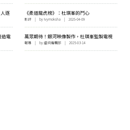
3人逐
《柔道龍虎榜》：杜琪峯的鬥心
完整藝
影評
| by Ivymoksha | 2025-04-09
營造電
萬眾期待！銀河映像製作，杜琪峯監製電視
劇《三命》 3月31日於ViuTV正式上映
報導
| by 虛詞編輯部 | 2025-03-14