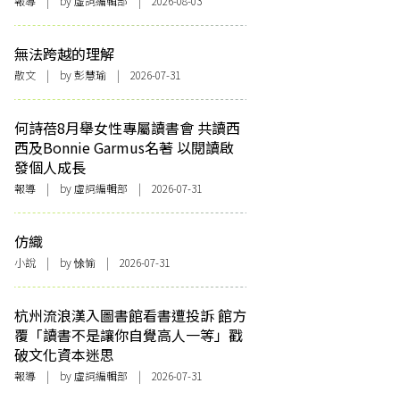
報導
| by 虛詞編輯部 | 2026-08-03
無法跨越的理解
散文
| by 彭慧瑜 | 2026-07-31
何詩蓓8月舉女性專屬讀書會 共讀西
西及Bonnie Garmus名著 以閱讀啟
發個人成長
報導
| by 虛詞編輯部 | 2026-07-31
仿織
小說
| by 悇愉 | 2026-07-31
杭州流浪漢入圖書館看書遭投訴 館方
覆「讀書不是讓你自覺高人一等」戳
破文化資本迷思
報導
| by 虛詞編輯部 | 2026-07-31