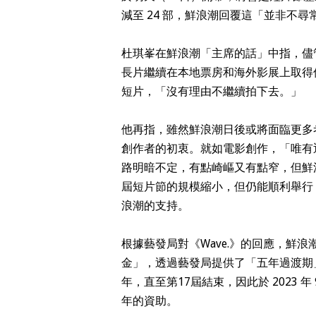
減至 24 部，鮮浪潮回覆這「並非不尋
杜琪峯在鮮浪潮「主席的話」中指，儘
長片繼續在本地票房和海外影展上取得
短片，「沒有理由不繼續拍下去。」
他再指，雖然鮮浪潮日後或將面臨更多
創作者的初衷。就如電影創作，「唯有
路明暗不定，有點崎嶇又有點窄，但鮮
屆短片節的規模縮小，但仍能順利舉行
浪潮的支持。
根據藝發局對
《Wave.》
的回應，鮮浪
金」，透過藝發局提供了「五年過渡期
年，直至第17屆結束，因此於 2023
年的資助。