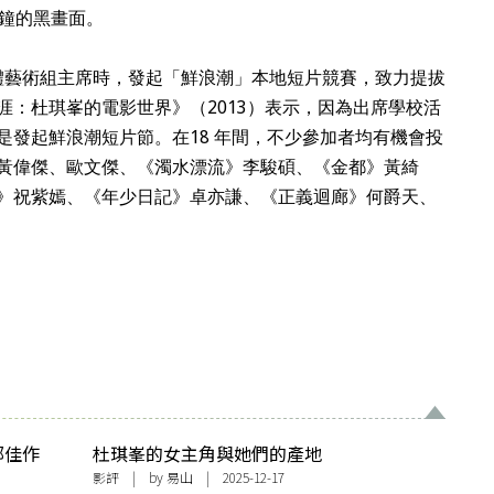
9分鐘的黑畫面。
媒體藝術組主席時，發起「鮮浪潮」本地短片競賽，致力提拔
涯：杜琪峯的電影世界》（2013）表示，因為出席學校活
是發起鮮浪潮短片節。在18 年間，不少參加者均有機會投
黃偉傑、歐文傑、《濁水漂流》李駿碩、《金都》黃綺
》祝紫嫣、《年少日記》卓亦謙、《正義迴廊》何爵天、
部佳作
杜琪峯的女主角與她們的產地
行
影評
| by
易山
| 2025-12-17