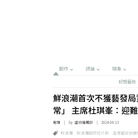
創作
評論
現象
好想藝術
鮮浪潮首次不獲藝發局
常」 主席杜琪峯：迎
報導
| by 虛詞編輯部 | 2024-06-13
鮮浪潮
鮮浪潮國際短片節
香港藝術發展