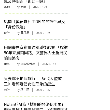
象及時間的「到此一遊」
其他
| by 雨曦 | 2026-07-29
諾蘭《奧德賽》中DEI的開放性與反
「身份政治」
時評
| by
周丹楓
| 2026-07-29
田園書屋宣布租約期滿後結業 「感謝
50年來風雨同路」文藝界人士及網民
惋惜追念
報導
| by 虛詞編輯部 | 2026-07-29
只要你不怕我就行——從《大盜歌
王》看邱剛健女性形象的誕生
影評
| by 柯宇涵 | 2026-07-28
Nolan斥AI為「透明的特洛伊木馬」
樂見年輕人持懷疑態度 「保持警惕才