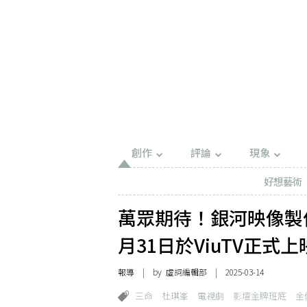
創作
評論
現象
好想藝術
萬眾期待！銀河映像製
月31日於ViuTV正式上
報導
| by 虛詞編輯部 | 2025-03-14
三命
杜琪峯
電視劇
影壇金牌班底
金