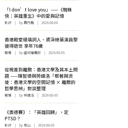
「I don’t love you」——《蜘蛛
俠：英雄重生》中的愛與記憶
影評
| by
周丹楓
| 2026-08-06
香港殿堂級填詞人、資深綠葉演員黎
彼得逝世 享年76歲
報導
| by 虛詞編輯部 | 2026-08-05
從視差到離散：香港文學及其本土問
題 ——陳智德與勞緯洛「根著與流
徙：香港文學的空間記憶 × 離散的
哲學思辨」對談整理
報導
| by 勞緯洛 | 2026-08-05
《奧德賽》：「英雄回歸」，定
PTSD？
影評
| by 易山 | 2026-08-05