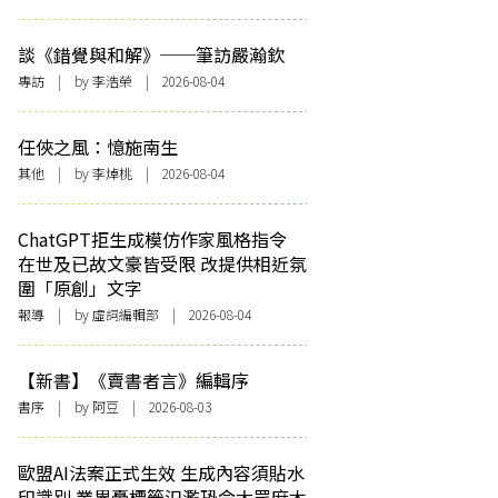
談《錯覺與和解》──筆訪嚴瀚欽
專訪
| by 李浩榮 | 2026-08-04
任俠之風：憶施南生
其他
| by 李焯桃 | 2026-08-04
ChatGPT拒生成模仿作家風格指令
在世及已故文豪皆受限 改提供相近氛
圍「原創」文字
報導
| by 虛詞編輯部 | 2026-08-04
【新書】《賣書者言》編輯序
書序
| by 阿豆 | 2026-08-03
歐盟AI法案正式生效 生成內容須貼水
印識別 業界憂標籤氾濫恐令大眾麻木