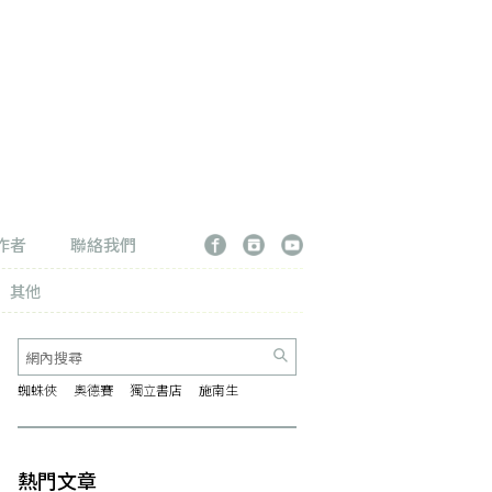
作者
聯絡我們
其他
蜘蛛俠
奧德賽
獨立書店
施南生
熱門文章