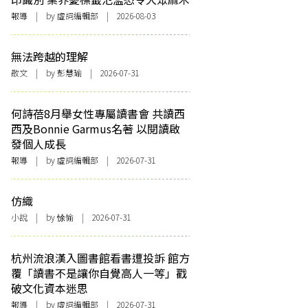
報導
| by 虛詞編輯部 | 2026-08-03
無法跨越的理解
散文
| by 彭慧瑜 | 2026-07-31
何詩蓓8月舉女性專屬讀書會 共讀西
西及Bonnie Garmus名著 以閱讀啟
發個人成長
報導
| by 虛詞編輯部 | 2026-07-31
仿織
小說
| by 悇愉 | 2026-07-31
杭州流浪漢入圖書館看書遭投訴 館方
覆「讀書不是讓你自覺高人一等」戳
破文化資本迷思
報導
| by 虛詞編輯部 | 2026-07-31