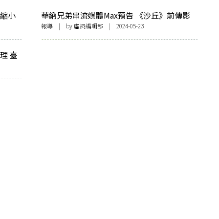
模縮小
華納兄弟串流媒體Max預告 《沙丘》前傳影
上，砥
集《沙丘：預言》 秋天上映 揭露姐妹會起源
報導
| by 虛詞編輯部 | 2024-05-23
之謎！
理 臺
你的