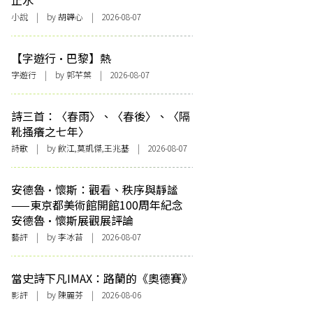
止水
小說
| by 胡韡心 | 2026-08-07
【字遊行·巴黎】熱
字遊行
| by 郭芊葉 | 2026-08-07
詩三首：〈春雨〉、〈春後〉、〈隔
靴搔癢之七年〉
詩歌
| by 飲江,莫凱傑,王兆基 | 2026-08-07
安德魯·懷斯：觀看、秩序與靜謐
——東京都美術館開館100周年紀念
安德魯·懷斯展觀展評論
藝評
| by 李冰苔 | 2026-08-07
當史詩下凡IMAX：路蘭的《奧德賽》
影評
| by 陳麗芬 | 2026-08-06