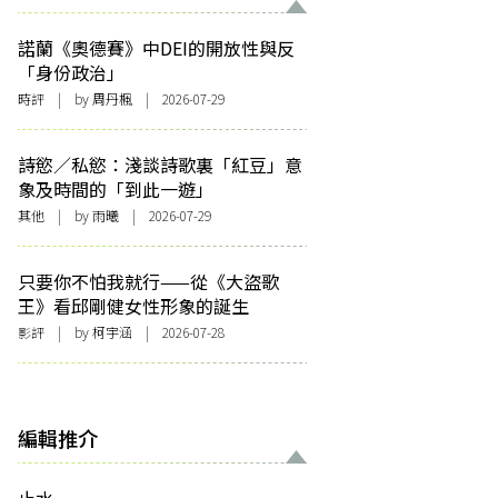
諾蘭《奧德賽》中DEI的開放性與反
「身份政治」
時評
| by
周丹楓
| 2026-07-29
詩慾／私慾：淺談詩歌裏「紅豆」意
象及時間的「到此一遊」
其他
| by 雨曦 | 2026-07-29
只要你不怕我就行——從《大盜歌
王》看邱剛健女性形象的誕生
影評
| by 柯宇涵 | 2026-07-28
編輯推介