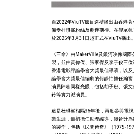
自2022年ViuTV節目巡禮播出由
備受杜琪峯粉絲及劇迷期待。在觀眾翹首
於2025年3月31日起正式在ViuTV播出
《三命》由MakerVille及銀河映
製，並由黃偉傑、張家傑及李子俊三位
香港電影評論學會大獎最佳導演，以及
論學會大獎最佳編劇的何靜怡擔任編審
演員陣容同樣亮眼，包括胡子彤、張文
鈴等實力派演員。
這是杜琪峯相隔36年後，再度參與電視
業生涯，最初擔任助理編導，後晉升為
的製作，包括《民間傳奇》（1975-1