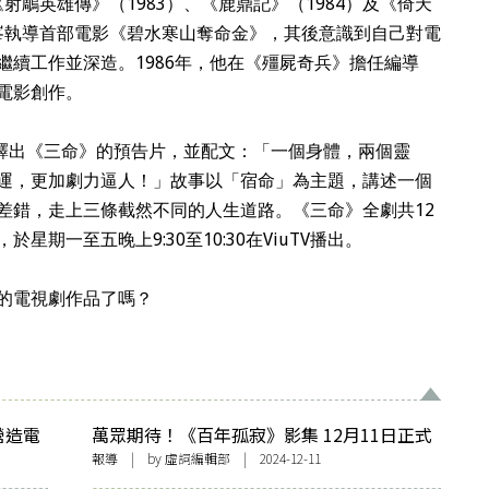
《射鵰英雄傳》（1983）、《鹿鼎記》（1984）及《倚天
杜琪峯執導首部電影《碧水寒山奪命金》，其後意識到自己對電
繼續工作並深造。1986年，他在《殭屍奇兵》擔任編導
電影創作。
Ville釋出《三命》的預告片，並配文：「一個身體，兩個靈
運，更加劇力逼人！」故事以「宿命」為主題，講述一個
差錯，走上三條截然不同的人生道路。《三命》全劇共12
期一至五晚上9:30至10:30在ViuTV播出。
的電視劇作品了嗎？
營造電
萬眾期待！《百年孤寂》影集 12月11日正式
在Netflix上映
報導
| by 虛詞編輯部 | 2024-12-11