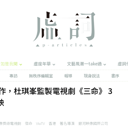
如是我聞
虛度年華
文藝風潮一take過
虛詞
專訪
無秩序編輯室
報導
現身說法
書序
作，杜琪峯監製電視劇《三命》 3
映
像獎級電視劇
宿命
ViuTV
香港
著名導演
銀河映像國際公司