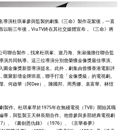
香港著名導演杜琪峯參與監製的劇集《三命》製作花絮後，一直
以盼三年後，ViuTV終在其社交媒體宣布，《三命》將
。
像國際公司聯合製作，找來杜琪峯、遊乃海、朱淑儀擔任聯合監
導演共同執導。這三位導演分別曾榮獲金像獎最佳導演、
入圍金像獎新晉導演提名。此外，劇集由曾獲香港電影評
，匯聚影壇金牌班底，聯手打造「金像獎級」的電視劇。
傑、何啟華（阿Dee）、陳國邦、周秀娜、袁富華、林愷
劇製作。杜琪峯早於1975年在無綫電視（TVB）開始其職
編導，與監製王天林長期合作。他曾參與多部經典電視劇
977）、《書劍恩仇錄》（1976）、《京華春夢》