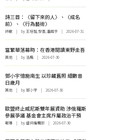
詩三首：〈留下來的人〉、〈成名
前〉、〈行為藝術〉
詩歌
| by 王培智,黎喜,潘國亨 | 2026-07-31
當繁華落幕時：在香港閱讀東野圭吾
其他
| by
洛楓
| 2026-07-30
鄧小宇憶施南生 以珍藏舊照 細數昔
日歲月
其他
| by 鄧小宇 | 2026-07-30
歐盟終止威尼斯雙年展資助 涉俄羅斯
參展爭議 基金會主席斥屬政治干預
報導
| by 虛詞編輯部 | 2026-07-30