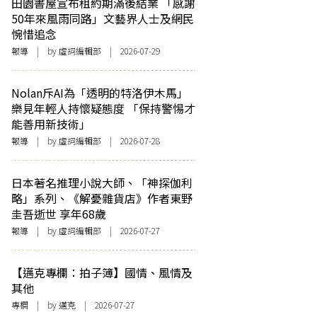
田園書屋宣布租約期滿後結業 「感謝
50年來風雨同路」文藝界人士及網民
惋惜追念
報導
| by 虛詞編輯部 | 2026-07-29
Nolan斥AI為「透明的特洛伊木馬」
樂見年輕人持懷疑態度 「保持警惕才
能善用新技術」
報導
| by 虛詞編輯部 | 2026-07-28
日本著名推理小說大師、「神探伽利
略」系列、《解憂雜貨店》作者東野
圭吾逝世 享年68歲
報導
| by 虛詞編輯部 | 2026-07-27
【邁克專欄：拍子簿】國情、風情及
其他
專欄
| by
邁克
| 2026-07-27