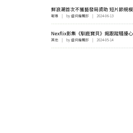
鮮浪潮首次不獲藝發局資助 短片節規
「並非不尋常」 主席杜琪峯：迎難而
報導
| by 虛詞編輯部 | 2024-06-13
礪風節
Nexflix影集《馴鹿寶貝》揭跟蹤騷擾心
灣著名律師作家呂秋遠勉受害者：不是
其他
| by 虛詞編輯部 | 2024-05-14
錯