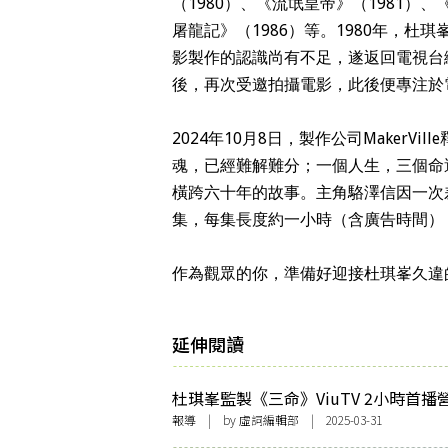
（1980）、《流氓皇帝》（1981）、
屠龍記》（1986）等。1980年，
影製作的認識尚有不足，遂返回電視台
後，再次受邀拍攝電影，此後便專注於
2024年10月8日，製作公司Maker
魂，已經難解難分；一個人生，三個命
橫跨六十年的故事。主角駱澤信因一次
集，每集長度約一小時（含廣告時間），於星
作為觀眾的你，準備好迎接杜琪峯久違
延伸閱讀
杜琪峯監製《三命》ViuTV 2小時首播
影感 藏有彩蛋致敬銀河映像經典之作
報導
| by 虛詞編輯部 | 2025-03-31