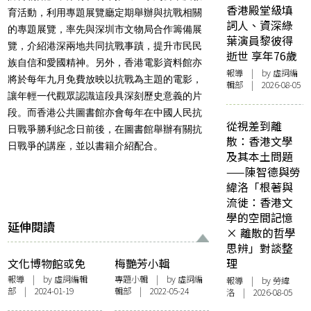
香港殿堂級填
育活動，利用專題展覽廳定期舉辦與抗戰相關
詞人、資深綠
的專題展覽，率先與深圳市文物局合作籌備展
葉演員黎彼得
覽，介紹港深兩地共同抗戰事蹟，提升市民民
逝世 享年76歲
族自信和愛國精神。另外，香港電影資料館亦
報導
| by 虛詞編
將於每年九月免費放映以抗戰為主題的電影，
輯部 | 2026-08-05
讓年輕一代觀眾認識這段具深刻歷史意義的片
段。而香港公共圖書館亦會每年在中國人民抗
從視差到離
日戰爭勝利紀念日前後，在圖書館舉辦有關抗
散：香港文學
日戰爭的講座，並以書籍介紹配合。
及其本土問題
——陳智德與勞
緯洛「根著與
流徙：香港文
學的空間記憶
延伸閱讀
× 離散的哲學
思辨」對談整
文化博物館或免
梅艷芳小輯
理
「殺館」並將改成
報導
| by 虛詞編輯
專題小輯
| by 虛詞編
報導
| by 勞緯
部 | 2024-01-19
輯部 | 2022-05-24
「流行文化館」 朱
洛 | 2026-08-05
少璋：轉型構想名