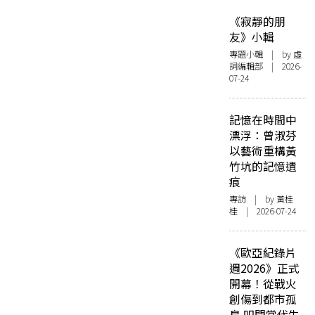
《寂靜的朋
友》小輯
專題小輯
| by 虛
詞編輯部 | 2026-
07-24
記憶在時間中
漂浮：曾淑芬
以藝術重構黃
竹坑的記憶遺
痕
專訪
| by 黃桂
桂 | 2026-07-24
《歐亞紀錄片
週2026》正式
開幕！從戰火
創傷到都市孤
島 叩問當代生