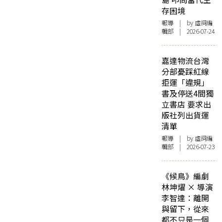
存困境
報導
| by 虛詞編
輯部 | 2026-07-24
嘉達物流台灣
分部憂踩紅線
拒運「違規」
書及停送4間獨
立書店 要求出
版社列出貨運
清單
報導
| by 虛詞編
輯部 | 2026-07-23
《候鳥》編劇
林坤燿 × 導演
李智達：離開
與留下，從來
都不只是一個