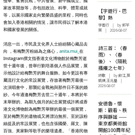
侵華、奮勇抗戰，中共發展、新中國成立、國
家改革開放等，亦包括政治、科學、體育成就
【字遊行·巴
等，以展示國家走向繁榮昌盛的里程，同時也
黎】熱
會加入香港相關的情況，讓市民得以了解本港
字遊行
| by 郭芊
和國家發展的關係。
葉 | 2026-08-07
消息一出，巿民及文化界人士紛紛關心藏品去
詩三首：〈春
向 ，有梅艷芳粉絲為之痛心，
anita.mui_
在
雨〉、〈春
Instagram撰文指香港文化博物館於梅艷芳逝
後〉、〈隔靴
世十週年後，曾舉行劉培基個人作品展覽，展
搔癢之七年〉
示他設計給梅艷芳的舞台服飾。如今更設有專
詩歌
| by 飲江,莫
屬流行文化的常設展覽，存放著梅艷芳最後一
凱傑,王兆基 |
2026-08-07
次演唱會中，那襲紅金戰袍與那件日不落的婚
紗。今年適逢梅艷芳去世二十週年，本將於年
末舉辦的、為期九個月的紀念展覽或許將成香
安德魯·懷
港文化博物館為梅艷芳舉辦的最後一個展覽，
斯：觀看、秩
序與靜謐 ——
至於梅艷芳的遺物或又將漂泊無所。至於該粉
東京都美術館
絲提及的常設展覽，也包含張國榮、羅文、陳
開館100周年紀
百強、黃家駒等歌手的樂壇遺產。「香港民物