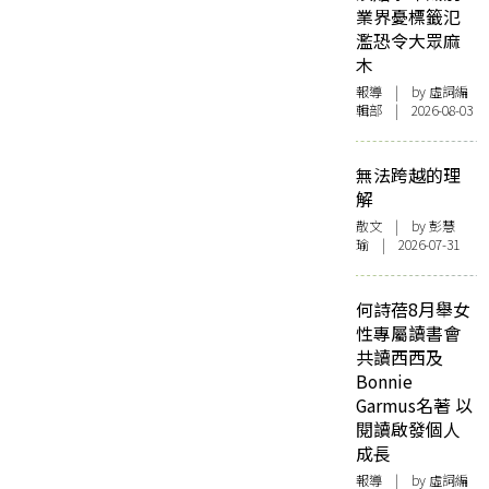
業界憂標籤氾
濫恐令大眾麻
木
報導
| by 虛詞編
輯部 | 2026-08-03
無法跨越的理
解
散文
| by 彭慧
瑜 | 2026-07-31
何詩蓓8月舉女
性專屬讀書會
共讀西西及
Bonnie
Garmus名著 以
閱讀啟發個人
成長
報導
| by 虛詞編