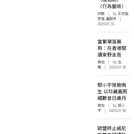
〈行為藝術〉
詩歌
| by 王培智,
黎喜,潘國亨 |
2026-07-31
當繁華落幕
時：在香港閱
讀東野圭吾
其他
| by
洛
楓
| 2026-07-30
鄧小宇憶施南
生 以珍藏舊照
細數昔日歲月
其他
| by 鄧小
宇 | 2026-07-30
歐盟終止威尼