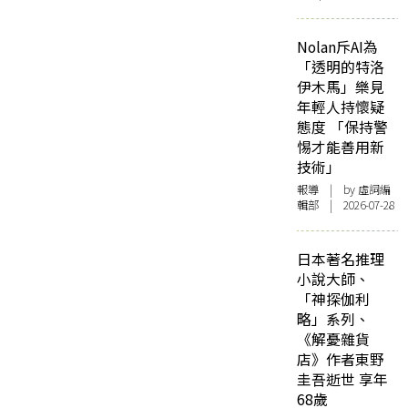
Nolan斥AI為
「透明的特洛
伊木馬」樂見
年輕人持懷疑
態度 「保持警
惕才能善用新
技術」
報導
| by 虛詞編
輯部 | 2026-07-28
日本著名推理
小說大師、
「神探伽利
略」系列、
《解憂雜貨
店》作者東野
圭吾逝世 享年
68歲