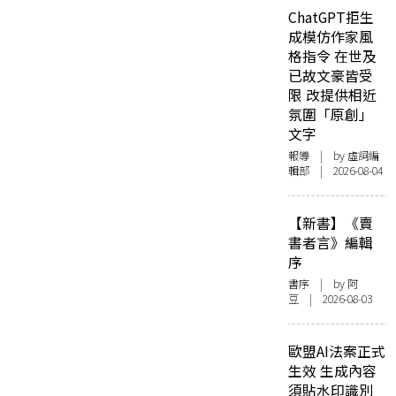
ChatGPT拒生
成模仿作家風
格指令 在世及
已故文豪皆受
限 改提供相近
氛圍「原創」
文字
報導
| by 虛詞編
輯部 | 2026-08-04
【新書】《賣
書者言》編輯
序
書序
| by 阿
豆 | 2026-08-03
歐盟AI法案正式
生效 生成內容
須貼水印識別