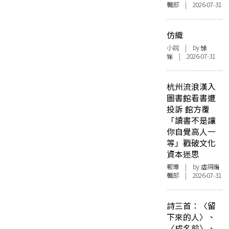
輯部 | 2026-07-31
仿織
小說
| by 悇
愉 | 2026-07-31
杭州流浪漢入
圖書館看書遭
投訴 館方覆
「讀書不是讓
你自覺高人一
等」戳破文化
資本迷思
報導
| by 虛詞編
輯部 | 2026-07-31
詩三首：〈留
下來的人〉、
〈成名前〉、