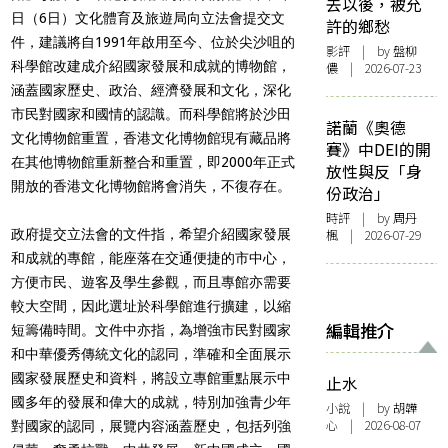
去以後，被允
日（6日）文化體育及旅遊局向立法會提交文
許的鄉愁
件，建議將自1991年啟用至今、位於尖沙咀的
影評
| by 盤柳
科學館改建成介紹國家發展和成就的博物館，
儂 | 2026-07-23
涵蓋國家歷史、政治、經濟發展和文化，深化
市民對國家和國情的認識。而科學館將於沙田
諾蘭《奧德
文化博物館重置，香港文化博物館現有藏品將
賽》中DEI的開
在其他博物館重新整合和重置，即2000年正式
放性與反「身
開放的香港文化博物館將會消失，不復存在。
份政治」
時評
| by
周丹
政府提交立法會的文件指，希望介紹國家發展
楓
| 2026-07-29
和成就的專館，能座落在交通便捷的市中心，
方便市民、遊客及學生參觀，而且專館亦需要
較大空間，因此選址於科學館進行擴建，以縮
編輯推介
短籌備時間。文件中亦指，為增強市民對國家
和中華優秀傳統文化的認同，準確和全面展示
國家發展歷史和資料，將設立專館重點展示中
止水
國多年的發展和偉大的成就，特別加強青少年
小說
| by 胡韡
心 | 2026-08-07
對國家的認同，展覽内容涵蓋歷史，包括列強