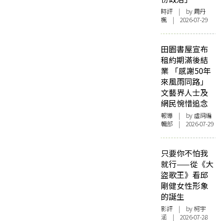
時評
| by
周丹
楓
| 2026-07-29
田園書屋宣布
租約期滿後結
業 「感謝50年
來風雨同路」
文藝界人士及
網民惋惜追念
報導
| by 虛詞編
輯部 | 2026-07-29
只要你不怕我
就行——從《大
盜歌王》看邱
剛健女性形象
的誕生
影評
| by 柯宇
涵 | 2026-07-28