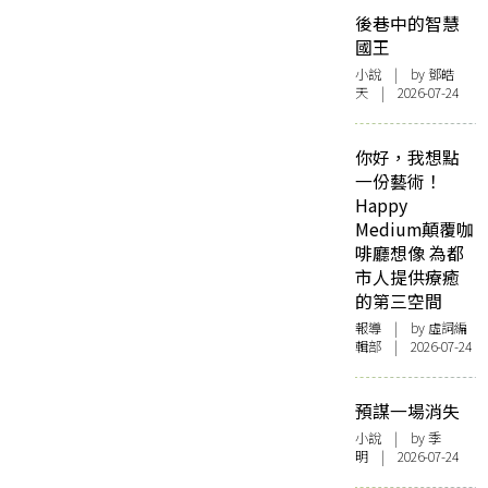
後巷中的智慧
國王
小說
| by 鄧皓
天 | 2026-07-24
你好，我想點
一份藝術！
Happy
Medium顛覆咖
啡廳想像 為都
市人提供療癒
的第三空間
報導
| by 虛詞編
輯部 | 2026-07-24
預謀一場消失
小說
| by 季
明 | 2026-07-24