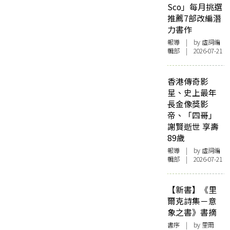
Sco」每月挑選
推薦7部改編潛
力書作
報導
| by 虛詞編
輯部 | 2026-07-21
香港傳奇影
星、史上最年
長金像獎影
帝、「四哥」
謝賢逝世 享壽
89歲
報導
| by 虛詞編
輯部 | 2026-07-21
【新書】《里
爾克詩集－意
象之書》書摘
書序
| by 里爾