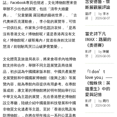
念安德魯·懷
誌」Facebook專頁也憶述，文化博物館歷來曾
斯展觀展評論
舉辦不少出色的展覽，包括「清帝大婚慶
藝評
| by 李冰
典」、「兒童樂園 羅冠樵的藝術世界」、「古
苔 | 2026-08-07
代奧林匹克運動會」、李小龍的展覽等，可惜
一切俱往矣。作家朱少璋也題詩哀悼，「是再
當史詩下凡
沒有香港文化 / 博物館呢 / 還是香港再沒有文
IMAX：路蘭的
化 / 博物館呢 / 繆斯庵內 / 貧道俗身姓沈法號
《奧德賽》
慧清 / 前朝駙馬哭江山破夢覺繁榮」。
影評
| by 陳麗
芬 | 2026-08-06
文化體育及旅遊局
表示，將來會尋求內地博物
館支持和合作，舉辦不同主題展覽及商借展
「I don’t
品，初步認為中國國家版本館、中國共產黨歷
love you」——
史展覽館和中國國家博物館《復興之路》等展
《蜘蛛俠：英
覽內容，能為專館內容提供有用參考。在專館
雄重生》中的
落成前，康文署的博物館將於明年開始舉行以
愛與記憶
中華文化為主題的展覽，先在香港歷史博物館
影評
| by
周丹
設立專廳，陸續介紹中國最新科技發展和中國
楓
| 2026-08-06
非物質文化遺產等主題。至於「香港抗戰及海
防博物館」，亦將在明年推出一系列公眾及教