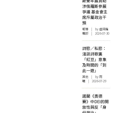
斯雙年展資助
涉俄羅斯參展
爭議 基金會主
席斥屬政治干
預
報導
| by 虛詞編
輯部 | 2026-07-30
詩慾／私慾：
淺談詩歌裏
「紅豆」意象
及時間的「到
此一遊」
其他
| by 雨
曦 | 2026-07-29
諾蘭《奧德
賽》中DEI的開
放性與反「身
份政治」