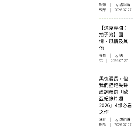
報導
| by 虛詞編
輯部 | 2026-07-27
【邁克專欄：
拍子簿】國
情、風情及其
他
專欄
| by
邁
克
| 2026-07-27
黑夜漫長，但
我們拒絕失聲
虛詞精選「歐
亞紀錄片週
2026」4部必看
之作
其他
| by 虛詞編
輯部 | 2026-07-27