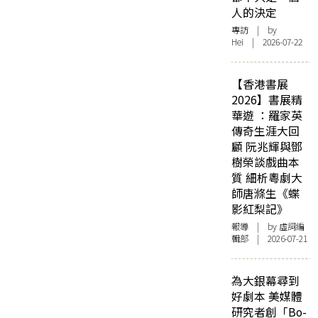
人的決定
專訪
| by
Hei | 2026-07-22
【香港書展
2026】書展精
華遊 ：羅家英
傳奇生涯大回
顧 阮兆輝與鄧
樹榮談戲曲本
質 細析粵劇大
師唐滌生《蝶
影紅梨記》
報導
| by 虛詞編
輯部 | 2026-07-21
為大銀幕尋到
好劇本 美媒體
研究者創「Bo-