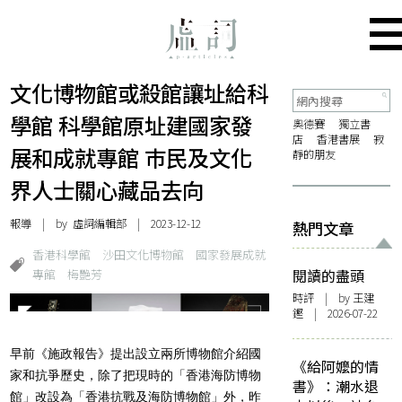
文化博物館或殺館讓址給科
學館 科學館原址建國家發
奧德賽
獨立書
店
香港書展
寂
展和成就專館 巿民及文化
靜的朋友
界人士關心藏品去向
報導
| by 虛詞編輯部 | 2023-12-12
熱門文章
香港科學館
沙田文化博物館
國家發展成就
專館
梅艷芳
閱讀的盡頭
時評
| by 王建
鏗 | 2026-07-22
早前《施政報告》提出設立兩所博物館介紹國
《給阿嬤的情
家和抗爭歷史，除了把現時的「香港海防博物
書》：潮水退
館」改設為「香港抗戰及海防博物館」外，昨