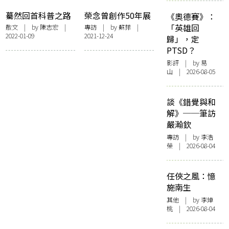
不正言不順 李展
驀然回首科普之路
榮念曾創作50年展
《奧德賽》：
鵬：任何文化都應
思考過去、現在與
「英雄回
散文
| by 陳志宏 |
專訪
| by 蘇菲 |
有好的展示空間
2022-01-09
2021-12-24
未來 策展人劉小
歸」，定
康：是香港文化發
PTSD？
展的參考
影評
| by 易
山 | 2026-08-05
談《錯覺與和
解》──筆訪
嚴瀚欽
專訪
| by 李浩
榮 | 2026-08-04
任俠之風：憶
施南生
其他
| by 李焯
桃 | 2026-08-04