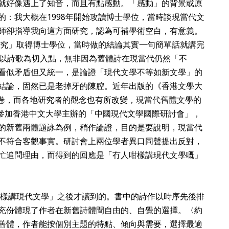
就好像遇上了知音，而且有點感動。「感動」的背景或原
的：我大概在1998年開始攻讀博士學位，當時談現當代文
師卻指導我向這方面研究，認為可補學術空白，有意義。
詩研究」取得博士學位，當時做的結論其實一句簡單話就講完
以詩歌為切入點，無非因為舊體詩在現當代仍然「不
看似矛盾但又統一，是論證「現代文學不等如新文學」的
結論，固然已是老掉牙的陳腔。近年出版的《香港文學大
列了專卷，而各地研究者的觀念也有所改變，現當代舊體文學的
月參加香港中文大學主辦的「中國現代文學國際研討會」，
的新舊兩體題詠為例，稍作論證，目的是要說明，現當代
不符合客觀事實。研討會上兩位學者異口同聲提出反對，
忙追問理由，而得到的回應是「冇人咁樣講現代文學嘅」
人咁樣講現代文學」之後才讀到的。書中的詩作以時序先後排
充份體現了作者在新舊詩體間自由的、自覺的選擇。〈約
舊體，作者能按個別主題的特點、傾向與需要，選擇最適