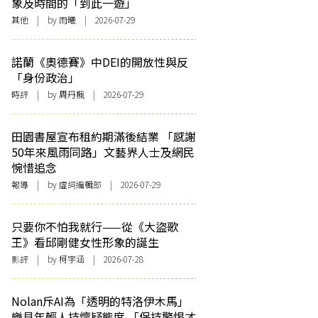
象及時間的「到此一遊」
其他
| by 雨曦 | 2026-07-29
諾蘭《奧德賽》中DEI的開放性與反
「身份政治」
時評
| by
周丹楓
| 2026-07-29
田園書屋宣布租約期滿後結業 「感謝
50年來風雨同路」文藝界人士及網民
惋惜追念
報導
| by 虛詞編輯部 | 2026-07-29
只要你不怕我就行——從《大盜歌
王》看邱剛健女性形象的誕生
影評
| by 柯宇涵 | 2026-07-28
Nolan斥AI為「透明的特洛伊木馬」
樂見年輕人持懷疑態度 「保持警惕才