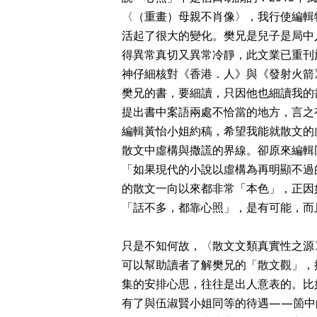
〈（重畫）母親不肖像〉，我行使編輯
活起了很大的變化。樊兄是兒子是局中
得異常真切又異常冷靜，此文業已重刊
神仔細核對《香港．人》與《發射火箭
樊兄的書，要細讀，只因他也細讀我的
提出書中案語兩處不恰當的地方，言之有
編輯黃怡小姐約稿，希望我能就散文的
散文中虛構與撒謊的界線。卻原來編輯
「如果現代的小說以虛構為再明顯不過
的散文一向以來都非常「本色」，正因
「話不多，都靠心照」，是有可能，而
只是不知何故，〈散文文類真實性之源
可以幫助讀者了解樊兄的「散文觀」，
集的安排心思，往往是出人意表的。比
有了與伍淑賢小姐同等的待遇——箇中