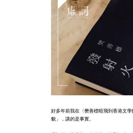
好多年前我在〈樊善標暗飛到香港文學
貌」，講的是事實。