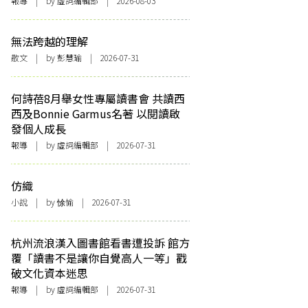
報導
| by 虛詞編輯部 | 2026-08-03
無法跨越的理解
散文
| by 彭慧瑜 | 2026-07-31
何詩蓓8月舉女性專屬讀書會 共讀西
西及Bonnie Garmus名著 以閱讀啟
發個人成長
報導
| by 虛詞編輯部 | 2026-07-31
仿織
小說
| by 悇愉 | 2026-07-31
杭州流浪漢入圖書館看書遭投訴 館方
覆「讀書不是讓你自覺高人一等」戳
破文化資本迷思
報導
| by 虛詞編輯部 | 2026-07-31