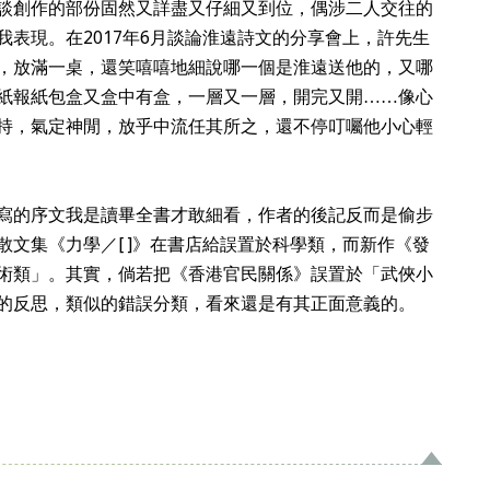
談創作的部份固然又詳盡又仔細又到位，偶涉二人交往的
表現。在2017年6月談論淮遠詩文的分享會上，許先生
，放滿一桌，還笑嘻嘻地細說哪一個是淮遠送他的，又哪
紙報紙包盒又盒中有盒，一層又一層，開完又開……像心
持，氣定神閒，放乎中流任其所之，還不停叮囑他小心輕
寫的序文我是讀畢全書才敢細看，作者的後記反而是偷步
文集《力學／[ ]》在書店給誤置於科學類，而新作《發
術類」。其實，倘若把《香港官民關係》誤置於「武俠小
的反思，類似的錯誤分類，看來還是有其正面意義的。