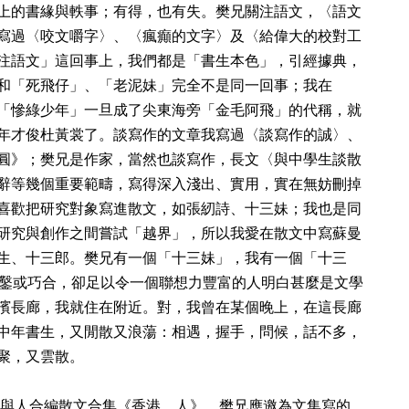
上的書緣與軼事；有得，也有失。樊兄關注語文，〈語文
寫過〈咬文嚼字〉、〈瘋癲的文字〉及〈給偉大的校對工
注語文」這回事上，我們都是「書生本色」，引經據典，
和「死飛仔」、「老泥妹」完全不是同一回事；我在
「慘綠少年」一旦成了尖東海旁「金毛阿飛」的代稱，就
年才俊杜黃裳了。談寫作的文章我寫過〈談寫作的誠〉、
圓》；樊兄是作家，當然也談寫作，長文〈與中學生談散
辭等幾個重要範疇，寫得深入淺出、實用，實在無妨刪掉
喜歡把研究對象寫進散文，如張紉詩、十三妹；我也是同
研究與創作之間嘗試「越界」，所以我愛在散文中寫蘇曼
生、十三郎。樊兄有一個「十三妹」，我有一個「十三
鑿或巧合，卻足以令一個聯想力豐富的人明白甚麼是文學
濱長廊，我就住在附近。對，我曾在某個晚上，在這長廊
中年書生，又閒散又浪蕩：相遇，握手，問候，話不多，
聚，又雲散。
年我與人合編散文合集《香港．人》，樊兄應邀為文集寫的