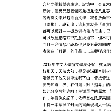
合的文學載體去表達。記憶中，金克木
新詩，但樊兄新舊體既兼擅兼優又兼容
說現當文學只包括新文學，我會放棄重
《暗飛》。說到底，這其實就是「事實
都可以反對——反對得有沒有理由，已
可以故意忽略它或刻意繞過它，但不可
而且一廂情願地認為他與我有著相同的
者製造「難題」的作品……主觀聯想作
2015年中文大學辦文學夏令營，樊
校那天，天氣大熱，樊兄專誠開車到火
活動完了他又開車送我下山，管接管送
要先知道「界」在何處，對「越界」的
如此分享可能違離了主辦單位的原意，
作，年份倒忘記了，依稀是在政府某圖
手持一本拿掉了封面的書向現場人士講