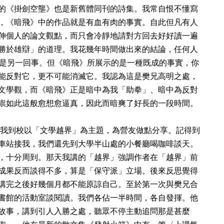
的《掛劍空壟》也是新舊體同刊的詩集。我常自恨不懂寫
，《暗飛》中的作品就是有血有肉的事實。自此但凡有人
伸個人的論文觀點，而只會冷靜地請對方回去好好讀一遍
勝於雄辯」的道理。我花幾年時間做出來的結論，任何人
是另一回事。但《暗飛》所展示的是一種既成的事實，你
能反對它，更不可能消滅它。我認為這是樊兄高明之處，
文學觀，而《暗飛》正是暗中為我「助拳」、暗中為反對
祟如此這般愈想愈逼真，因此而暗爽了好長的一段時間。
兄約我到校以「文學越界」為主題，為營友做點分享。記得到
車站接我，我們還先到大學半山處的小餐廳喝咖啡談天。
，十分周到。那天我講的「越界」強調作者在「越界」前
成果反而談得不多，算是「保守派」立場。後來反思覺得
講完之後好幾個月都不能原諒自己。至於第一次與樊兄合
書館的活動室談閱讀。我們各佔一半時間，各自發揮。他
故事，講到引人入勝之處，聽眾不停主動追問那是甚麼