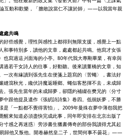
兜」。他在最新的散文集《發射火箭》中有一篇〈上課氣
論互動和歡樂，「膽敢說當仁不讓於師」——以我當年親
處處共鳴
的好些感覺，理性與感性上都得到無限支援，感覺上一點
人和事特別多，讀他的文章，處處都起共鳴。他寫才女張
〉也寫過這爿面海的小亭。80年代我大專剛畢業，有幸與
講過若干女詩人的往事，好動聽。後來讀董橋的文章，知
。一次有緣讀到張先生在便箋上題寫的〈苦蠅〉，書法好
簾縫瀉秋光，纔伏詩魔返睡鄉。蠅似客愁揮不去，未成歸
去。張先生當年的未成歸夢，卻隱約補綴在樊兄的〈分寸
夢中跟他提及遺作《張紉詩詩集》卷四。低徊妖夢，不勝
樣是「一點都不覺得害怕」。2009年曼殊在夢中薄怨我把
覺醒來知道必須盡快完成此事，同年即安排在北京出版了
分寸感之再迷惑〉旁涉書生獵書傳奇的部份我讀得尤其起
易歸他又叛他。開卷赫然皇二子，世間何事不曇花」——