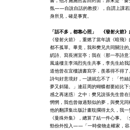
書，他才施施然套回封面：原來是「麥
氛——自說自話的教授〉，自謂上課若
身所見，確是事實。
「話不多，都靠心照」 《發射火箭》
《發射火箭》，重燃了當年讀《暗飛》
都不孤單。畢竟，我和樊兄共同關注的
紉詩、寫長洲宜亭；我在〈那一亭詩意
風遠樓主李鴻烈先生共事，李先生給我
道他曾在宜樓讀書寫字，羨慕得不得了
詩句好意境好，一讀就忘不了：「竹絲
夢又斜陽。」連莊周的蝴蝶都要給比下
感之再迷惑〉之中：樊兄說張先生曾在
惘惘，我也曾做過類似的夢，與樊兄同
他的翻譯集出版計畫耽擱得太久，我一
《曼殊外集》，總算了結一件心事。〈
勁份外投入——「一時俊物走權家，容