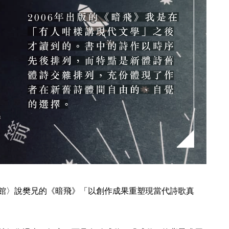
館〉說樊兄的《暗飛》「以創作成果重塑現當代詩歌真