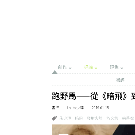
創作
評論
現象
書評
跑野馬——從《暗飛》
書評
| by
朱少璋
| 2019-01-15
朱少璋
暗飛
發射火箭
散文集
樊善標