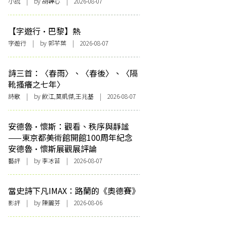
小說
| by 胡韡心 | 2026-08-07
【字遊行·巴黎】熱
字遊行
| by 郭芊葉 | 2026-08-07
詩三首：〈春雨〉、〈春後〉、〈隔
靴搔癢之七年〉
詩歌
| by 飲江,莫凱傑,王兆基 | 2026-08-07
安德魯·懷斯：觀看、秩序與靜謐
——東京都美術館開館100周年紀念
安德魯·懷斯展觀展評論
藝評
| by 李冰苔 | 2026-08-07
當史詩下凡IMAX：路蘭的《奧德賽》
影評
| by 陳麗芬 | 2026-08-06