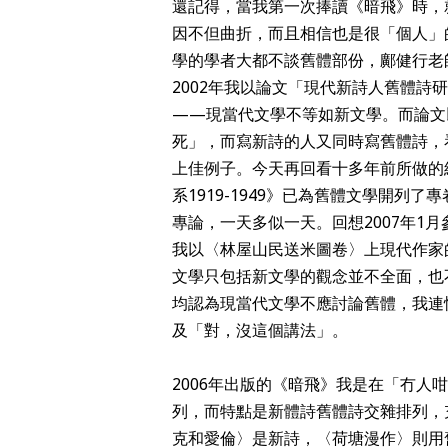
還記得，當我第一次捧讀《暗飛》時，
因不但曲折，而且相信也是很「個人」
學的學者大都不談舊體部份，鄺健行老
2002年我以論文「現代新詩人舊體
——現當代文學不等如新文學。而論文
死」，而寫新詩的人又同時寫舊體詩，
上佳例子。今天再回看十多年前所做的
系1919-1949》已為舊體文學開
專論，一天多似一天。回想2007年1
我以〈林屋山民送米圖卷〉上現代作家
文學只包括新文學的觀念並不全面，也
均認為現當代文學不應討論舊體，我連
及「對，沒這個講法」。
2006年出版的《暗飛》我是在「冇
列，而特點是新體詩舊體詩交雜排列，
克和愛倫〉是新詩，〈荷塘漫作〉則用