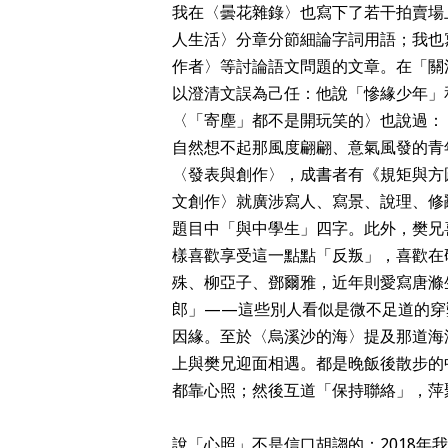
我在〈曇花雜錄〉也寫下了若干拍賣場
人生活〉分章分節細論字詞用語；我也
作者〉等討論語文問題的文章。在「關
以澄清文誤為己任：他說「慘緣少年」
〈「寄塵」都不是開玩笑的〉也說過：
自然想不起那風度翩翩、意氣風發的青
〈發表與創作〉，成書者有《規矩與方
文創作〉就廣涉寫人、寫景、說理、修
題目中「與中學生」四字。此外，樊兄
樣喜歡享受這一點點「反叛」，喜歡在
殊、柳亞子、鄧爾雅，近年則愛寫唐滌
郎」——這些別人看似是微不足道的穿
因緣。至於〈烏溪沙的海〉提及那道海
上與樊兄迎面相遇。都是晚飯後散步的
都靠心照；然後互道「保持聯絡」，萍
說「心照」不是信口胡謅的：2018