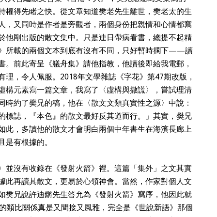
特權得先睹之快。從文章知道樊老先生離世，樊老太的生
人，又同時是作者是旁觀者，兩個身份把親情和心情都寫
於他剛出版的散文集中。只是連日帶病看書，總提不起精
》所載的兩個文本到底有沒有不同，只好暫時擱下——讀
書。前此寄呈《艤舟集》請他指教，他讀後即給我電郵，
理，令人佩服。2018年文學雜誌《字花》第47期改版，
虛構元素寫一篇文章，我寫了〈虛構與撒謊〉，嘗試理清
同時約了樊兄的稿，他在〈散文文類真實性之源〉中說：
的標誌，『本色』的散文最好反其道而行。」其實，樊兄
如此，多讀他的散文才會明白兩個中年書生在海濱長廊上
且是有根據的。
〉並沒有收錄在《發射火箭》裡。這篇「集外」之文其實
據此再讀其散文，更易於心領神會。當然，作家對個人文
如樊兄說許迪鏘先生答允為《發射火箭》寫序，他因此就
的類比關係真是又間接又風雅，完全是《世說新語》那個