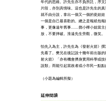
年代的思維。許先生亦不負所託，序文
片段，亦別具情味。這也是許先生的真我
就不由分說，拿出一個又一個的瓷娃娃
一個是自己最喜歡的。總之是報紙包報
事，更像遠年舊事……鄧小樺小姐當主
放，不要摔破。淮遠先生旁觀，微笑。
怕先入為主，許先生為《發射火箭》撰
先看了。樊兄在後記說十幾年前出版的散
射火箭》「亦有機會擠身實用科學或技
說類」而能引起當政者或小市民一點點
（小題為編輯所擬）
延伸閱讀