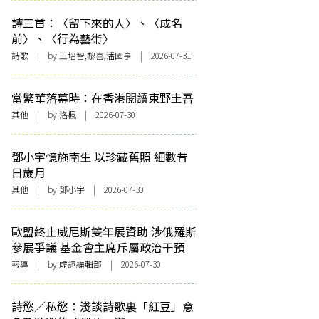
詩三首：〈留下來的人〉、〈成名
前〉、〈行為藝術〉
詩歌
| by 王培智,黎喜,潘國亨 | 2026-07-31
當繁華落幕時：在香港閱讀東野圭吾
其他
| by
洛楓
| 2026-07-30
鄧小宇憶施南生 以珍藏舊照 細數昔
日歲月
其他
| by 鄧小宇 | 2026-07-30
歐盟終止威尼斯雙年展資助 涉俄羅斯
參展爭議 基金會主席斥屬政治干預
報導
| by 虛詞編輯部 | 2026-07-30
詩慾／私慾：淺談詩歌裏「紅豆」意