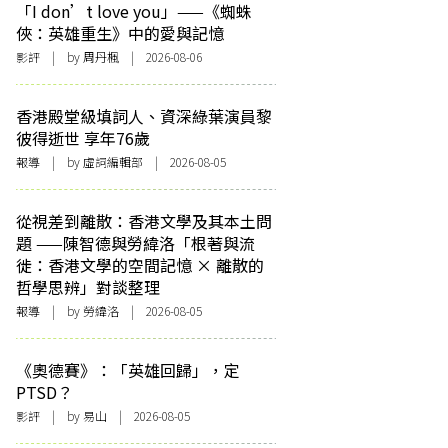
「I don’t love you」——《蜘蛛
俠：英雄重生》中的愛與記憶
影評
| by
周丹楓
| 2026-08-06
香港殿堂級填詞人、資深綠葉演員黎
彼得逝世 享年76歲
報導
| by 虛詞編輯部 | 2026-08-05
從視差到離散：香港文學及其本土問
題 ——陳智德與勞緯洛「根著與流
徙：香港文學的空間記憶 × 離散的
哲學思辨」對談整理
報導
| by 勞緯洛 | 2026-08-05
《奧德賽》：「英雄回歸」，定
PTSD？
影評
| by 易山 | 2026-08-05