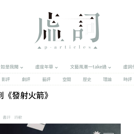
如是我聞
虛度年華
文藝風潮一take過
虛詞
影評
劇評
藝評
空間
歷史
理論
時評
到《發射火箭》
書評
詩歌