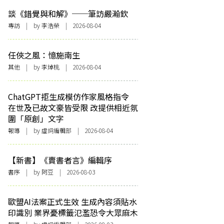
談《錯覺與和解》──筆訪嚴瀚欽
專訪
| by 李浩榮 | 2026-08-04
任俠之風：憶施南生
其他
| by 李焯桃 | 2026-08-04
ChatGPT拒生成模仿作家風格指令
在世及已故文豪皆受限 改提供相近氛
圍「原創」文字
報導
| by 虛詞編輯部 | 2026-08-04
【新書】《賣書者言》編輯序
書序
| by 阿豆 | 2026-08-03
歐盟AI法案正式生效 生成內容須貼水
印識別 業界憂標籤氾濫恐令大眾麻木