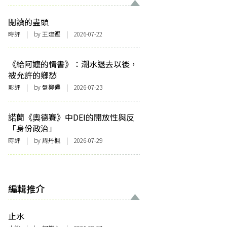
閱讀的盡頭
時評
| by 王建鏗 | 2026-07-22
《給阿嬤的情書》：潮水退去以後，
被允許的鄉愁
影評
| by 盤柳儂 | 2026-07-23
諾蘭《奧德賽》中DEI的開放性與反
「身份政治」
時評
| by
周丹楓
| 2026-07-29
編輯推介
止水