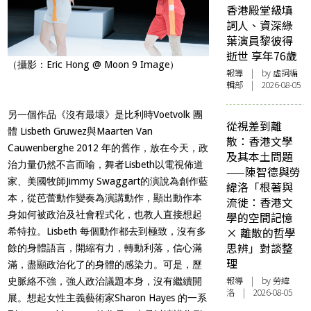
香港殿堂級填
詞人、資深綠
葉演員黎彼得
逝世 享年76歲
（攝影：Eric Hong @ Moon 9 Image）
報導
| by 虛詞編
輯部 | 2026-08-05
另一個作品《沒有最壞》是比利時Voetvolk 團
從視差到離
體 Lisbeth Gruwez與Maarten Van
散：香港文學
Cauwenberghe 2012 年的舊作，放在今天，政
及其本土問題
治力量仍然不言而喻，舞者Lisbeth以電視佈道
——陳智德與勞
家、美國牧師Jimmy Swaggart的演說為創作藍
緯洛「根著與
本，從芭蕾動作變奏為演講動作，顯出動作本
流徙：香港文
身如何被政治及社會程式化，也教人直接想起
學的空間記憶
× 離散的哲學
希特拉。Lisbeth 每個動作都去到極致，沒有多
思辨」對談整
餘的身體語言，開縮有力，轉動利落，信心滿
理
滿，盡顯政治化了的身體的感染力。可是，歷
報導
| by 勞緯
史脈絡不強，強人政治議題本身，沒有繼續開
洛 | 2026-08-05
展。想起女性主義藝術家Sharon Hayes 的一系