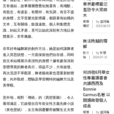
業界憂標籤氾
互有連結，故事層層疊疊似無還有，有殘酷，
濫恐令大眾麻
有慾念，有虛妄，有壓抑，有失調，有言不盡
木
的身體，文字音樂光影煙霧，都跟著有結構的
報導
| by 虛詞編
文本，互有關係，餘溫遠散。個人和集體意
輯部 | 2026-08-03
識，糾結又矛盾，竟可以如此深刻有力地以身
體展示，非常佩服。
無法跨越的理
解
非常好奇編舞家的創作方法，她是如何讓舞者
散文
| by 彭慧
進入冥思狀態，一方面保留他們自存感，同時
瑜 | 2026-07-31
按文本結構展示表演性的身體？據有參加演前
形體導賞的舞者表示，得益不少，大有啟發。
何詩蓓8月舉女
再次見證不單觀眾，舞者藝術家也需要新鮮體
性專屬讀書會
會，向外取經，體驗及學習獨特的編舞方法及
共讀西西及
美學觀。
Bonnie
Garmus名著 以
意外地，相對「傳統」的《異想客聽》，令人
閱讀啟發個人
看得滿足，它啟發自百年前女性主義先鋒小說
成長
《黃色壁紙》，女主角因憂鬱而被醫生丈夫禁
報導
| by 虛詞編