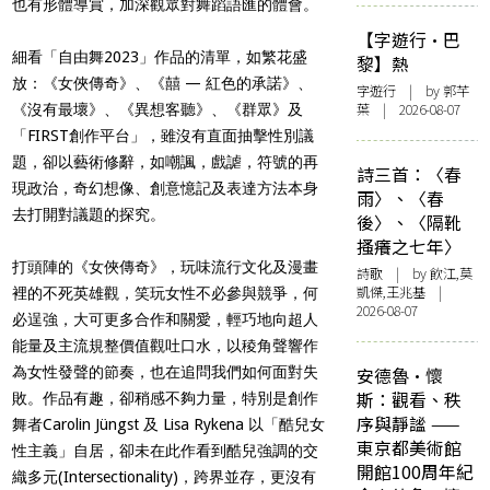
也有形體導賞，加深觀眾對舞蹈語匯的體會。
【字遊行·巴
細看「自由舞2023」作品的清單，如繁花盛
黎】熱
放：《女俠傳奇》、《囍 — 紅色的承諾》、
字遊行
| by 郭芊
葉 | 2026-08-07
《沒有最壞》、《異想客聽》、《群眾》及
「FIRST創作平台」，雖沒有直面抽擊性別議
題，卻以藝術修辭，如嘲諷，戲謔，符號的再
詩三首：〈春
現政治，奇幻想像、創意憶記及表達方法本身
雨〉、〈春
去打開對議題的探究。
後〉、〈隔靴
搔癢之七年〉
打頭陣的《女俠傳奇》，玩味流行文化及漫畫
詩歌
| by 飲江,莫
凱傑,王兆基 |
裡的不死英雄觀，笑玩女性不必參與競爭，何
2026-08-07
必逞強，大可更多合作和關愛，輕巧地向超人
能量及主流規整價值觀吐口水，以稜角聲響作
為女性發聲的節奏，也在追問我們如何面對失
安德魯·懷
斯：觀看、秩
敗。作品有趣，卻稍感不夠力量，特別是創作
序與靜謐 ——
舞者Carolin Jüngst 及 Lisa Rykena 以「酷兒女
東京都美術館
性主義」自居，卻未在此作看到酷兒強調的交
開館100周年紀
織多元(Intersectionality)，跨界並存，更沒有