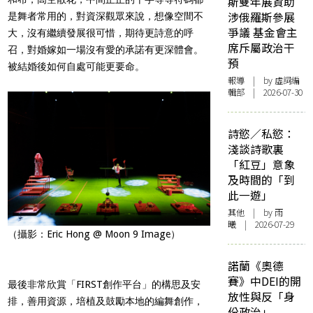
斯雙年展資助
涉俄羅斯參展
是舞者常用的，對資深觀眾來說，想像空間不
爭議 基金會主
大，沒有繼續發展很可惜，期待更詩意的呼
席斥屬政治干
召，對婚嫁如一場沒有愛的承諾有更深體會。
預
被結婚後如何自處可能更要命。
報導
| by 虛詞編
輯部 | 2026-07-30
詩慾／私慾：
淺談詩歌裏
「紅豆」意象
及時間的「到
此一遊」
其他
| by 雨
曦 | 2026-07-29
（攝影：Eric Hong @ Moon 9 Image）
諾蘭《奧德
賽》中DEI的開
最後非常欣賞「FIRST創作平台」的構思及安
放性與反「身
排，善用資源，培植及鼓勵本地的編舞創作，
份政治」