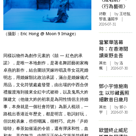
〈行為藝術〉
詩歌
| by 王培智,
黎喜,潘國亨 |
2026-07-31
（攝影：Eric Hong @ Moon 9 Image）
當繁華落幕
時：在香港閱
讀東野圭吾
同樣以物件為創作元素的《囍 — 紅色的承
其他
| by
洛
諾》，是唯一本地創作，是著名舞蹈藝術家梅
楓
| 2026-07-30
卓燕的新作，結合圍頭哭嫁吟唱及帝女花死婚
明志，用婚嫁類比政治承諾，滿台是婚嫁儀式
用品，文化符號處處發聲，由出場的中西合併
鄧小宇憶施南
生 以珍藏舊照
禮服渡海到後來全紅中式裙褂，以及鬼馬大妗
細數昔日歲月
陳建文（他做大妗的初衷是為同性情侶主持婚
事，本身就是一個社會符號）為新人梳頭，一
其他
| by 鄧小
宇 | 2026-07-30
路梳出香港近年歷史，都是明言，歌詞好玩，
但比較表象，些些嘲諷，很輕巧。此外「乒鈴
嘭唥」奉茶如催逼的令箭，還有彈床和性，血
歐盟終止威尼
和布，高空散花，中間正正的十字等等符碼都