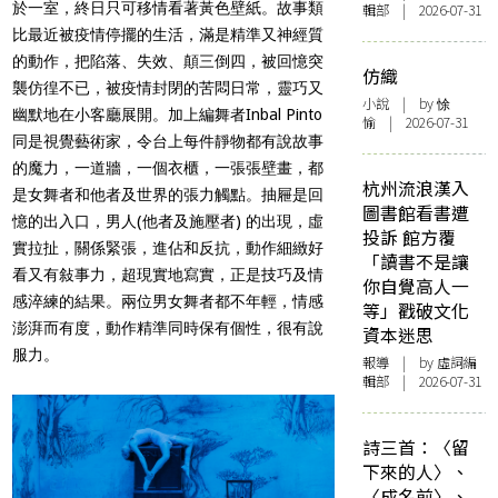
於一室，終日只可移情看著黃色壁紙。故事類
輯部 | 2026-07-31
比最近被疫情停擺的生活，滿是精準又神經質
的動作，把陷落、失效、顛三倒四，被回憶突
仿織
襲仿徨不已，被疫情封閉的苦悶日常，靈巧又
小說
| by 悇
幽默地在小客廳展開。加上編舞者Inbal Pinto
愉 | 2026-07-31
同是視覺藝術家，令台上每件靜物都有說故事
的魔力，一道牆，一個衣櫃，一張張壁畫，都
杭州流浪漢入
是女舞者和他者及世界的張力觸點。抽屜是回
圖書館看書遭
憶的出入口，男人(他者及施壓者) 的出現，虛
投訴 館方覆
實拉扯，關係緊張，進佔和反抗，動作細緻好
「讀書不是讓
看又有敍事力，超現實地寫實，正是技巧及情
你自覺高人一
感淬練的結果。兩位男女舞者都不年輕，情感
等」戳破文化
澎湃而有度，動作精準同時保有個性，很有說
資本迷思
服力。
報導
| by 虛詞編
輯部 | 2026-07-31
詩三首：〈留
下來的人〉、
〈成名前〉、