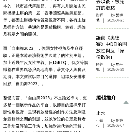
去以後，被允
本的「城市當代舞蹈節」，再有六月開始由民
許的鄉愁
間機構主辦的第一屆「香港國際共融舞蹈節」
影評
| by 盤柳
儂 | 2026-07-23
等，都因主辦機構性質及視野不同，各有主旋
及操作方法，共通的是累積機構、舞者、評論
及觀眾之間的關係。
諾蘭《奧德
賽》中DEI的開
而「自由舞2023」，強調女性視角及生命經
放性與反「身
驗，正是本港表演藝術界久遺了的性別主題，
份政治」
加上近幾年反女性主義、反LGBTQ 、仇女等旗
時評
| by
周丹
楓
| 2026-07-29
幟都在世界風急浪高地高舉，著實令人興奮及
期待。本文嘗試以節目的選擇、組織及安排來
回顧「自由舞2023」。
編輯推介
整體而言，「自由舞2023」不是論述導向，更
多是一個展示作品的平台，以節目的選擇來打
開性別視野，呈現有啟發性的創作方法及刺激
止水
創意群體之間的對話，並以附設的公眾及舞者
小說
| by 胡韡
心 | 2026-08-07
工作坊及評論工作坊，加強對當代舞的理解，