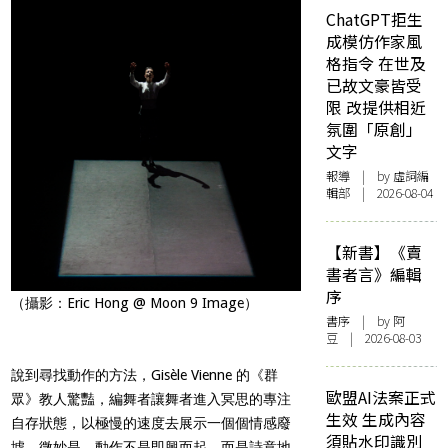
ChatGPT拒生
成模仿作家風
格指令 在世及
已故文豪皆受
限 改提供相近
氛圍「原創」
文字
報導
| by 虛詞編
輯部 | 2026-08-04
【新書】《賣
書者言》編輯
序
（攝影：Eric Hong @ Moon 9 Image）
書序
| by 阿
豆 | 2026-08-03
說到尋找動作的方法，Gisèle Vienne 的《群
歐盟AI法案正式
眾》教人驚豔，編舞者讓舞者進入冥思的專注
生效 生成內容
自存狀態，以極慢的速度去展示一個個情感廢
須貼水印識別
墟，微妙是，動作不是即興而起，而是詩意地