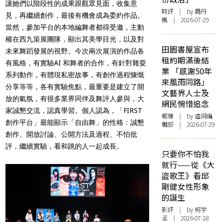
讓她們以階段性的成果跟觀眾見面，收集意
時評
| by
周丹
見，再繼續創作，最後有機會成為委約作品。
楓
| 2026-07-29
當然，參加平台的本地編舞者都得受邀，主動
權在西九策展團隊，顯出其美學目光，以及對
田園書屋宣布
未來舞蹈發展的視野。今次兩次展演的作品各
租約期滿後結
有風格，有實驗AI 和舞者的合作，有針對雜耍
業 「感謝50年
系列動作，有體現私密故事，有創作過程慷慨
來風雨同路」
分享等等，各有實驗焦點，最重要是建立了開
文藝界人士及
放的氣氛，有很多業界同伴及舞評人參與，大
網民惋惜追念
家誠懇交流，認真學習。個人認為，「FIRST
報導
| by 虛詞編
創作平台」最能顯示「自由舞」的性格：誠懇
輯部 | 2026-07-29
創作、開放討論、公開方法及過程、不怕批
評，繼續實驗，看和跳的人一起成長。
只要你不怕我
就行——從《大
盜歌王》看邱
剛健女性形象
的誕生
影評
| by 柯宇
涵 | 2026-07-28