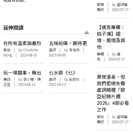
花餘香四散。
報導
| by 虛詞編
輯部 | 2026-07-27
延伸閱讀
【邁克專欄：
拍子簿】國
情、風情及其
在所有溫柔與暴烈
五味紛陳，期待更
他
之間的知名不具
多——「自由舞
其他
| by Charlotte
藝評
| by
李海燕
|
專欄
| by
邁
Wong | 2023-08-10
2023-06-09
2023」
克
| 2026-07-27
玩一場囍事，舞出
乜水跳《乜》
黑夜漫長，但
關係支點——自由
spring？煉緊乜？
專訪
| by 鄧小樺、陳
劇評
| by 俞若玫 |
我們拒絕失聲
芷盈 | 2023-04-13
2022-06-23
舞2023：訪梅卓
——評CCDC《乜》
虛詞精選「歐
燕、陳建文《囍 —
跨界舞蹈試煉場
亞紀錄片週
紅色的承諾》
2022
2026」4部必看
之作
其他
| by 虛詞編
輯部 | 2026-07-27