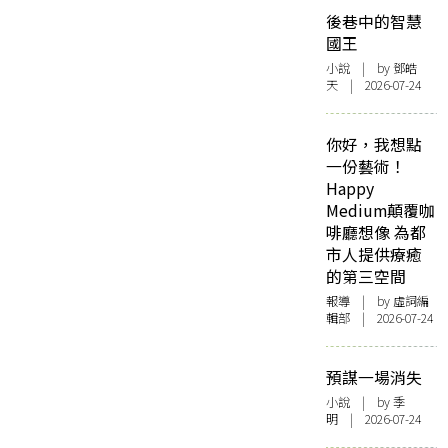
後巷中的智慧
國王
小說
| by 鄧皓
天 | 2026-07-24
你好，我想點
一份藝術！
Happy
Medium顛覆咖
啡廳想像 為都
市人提供療癒
的第三空間
報導
| by 虛詞編
輯部 | 2026-07-24
預謀一場消失
小說
| by 季
明 | 2026-07-24