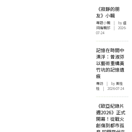
《寂靜的朋
友》小輯
專題小輯
| by 虛
詞編輯部 | 2026-
07-24
記憶在時間中
漂浮：曾淑芬
以藝術重構黃
竹坑的記憶遺
痕
專訪
| by 黃桂
桂 | 2026-07-24
《歐亞紀錄片
週2026》正式
開幕！從戰火
創傷到都市孤
島 叩問當代生