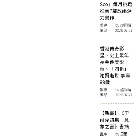
Sco」每月挑選
推薦7部改編潛
力書作
報導
| by 虛詞編
輯部 | 2026-07-21
香港傳奇影
星、史上最年
長金像獎影
帝、「四哥」
謝賢逝世 享壽
89歲
報導
| by 虛詞編
輯部 | 2026-07-21
【新書】《里
爾克詩集－意
象之書》書摘
書序
| by 里爾