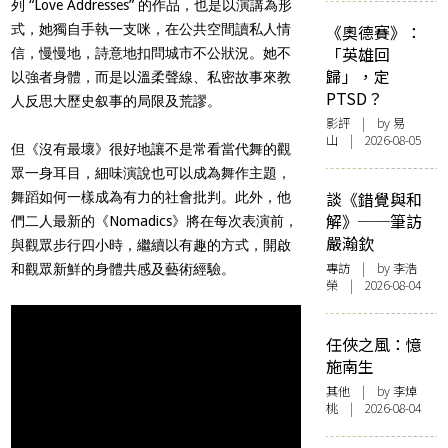
列 “Love Addresses” 的作品，也是以演講為形
式，她獨自手執一支咪，在公共空間讀私人情
《奧德賽》：
「英雄回
信，慢慢地，詩意地扣問城市不公狀況。她不
歸」，定
以強者身體，而是以溫柔聲線、私密故事來教
PTSD？
人反思大歷史叙事的局限及荒謬。
影評
| by 易
山 | 2026-08-05
但《沒有最壞》很好地讓不是常看當代舞的觀
眾一身耳目，細味演說也可以成為舞作主題，
談《錯覺與和
舞蹈如何一樣成為有力的社會批判。此外，他
解》──筆訪
們二人最新的《Nomadics》將在每次表演前，
嚴瀚欽
與觀眾步行四小時，繼續以有趣的方式，開啟
專訪
| by 李浩
和觀眾新鮮的身體共感及藝術經驗。
榮 | 2026-08-04
任俠之風：憶
施南生
其他
| by 李焯
桃 | 2026-08-04