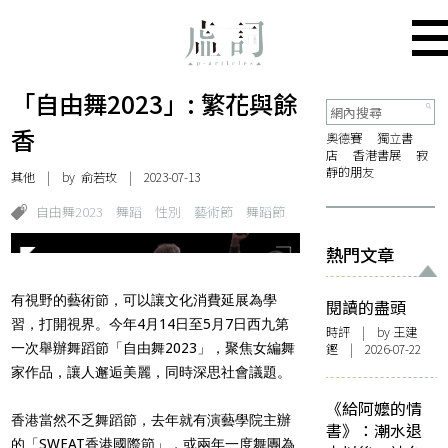
「自由舞2023」: 繁花與餘
香
奧德賽
獨立書
店
香港書展
寂
靜的朋友
其他
| by 俞若玫 | 2023-07-13
自由舞2023
舞蹈
性別
藝術節
舞蹈節
熱門文章
有視野的藝術節，可以讓文化消費延展為學
閱讀的盡頭
習，打開視界。今年
4
月
14
日至
5
月
7
日西九第
時評
| by 王建
一次舉辦舞蹈節「自由舞
2023
」，聚焦女編舞
鏗 | 2026-07-22
家作品，讓人邂逅美麗，同時深思社會議題。
《給阿嬤的情
香港當然不乏舞蹈節，去年就有演藝學院主辦
書》：潮水退
的「SWEAT香港國際節」，或兩年一度舞團為