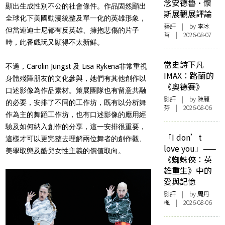
念安德魯·懷
顯出生成性別不公的社會條件。作品固然顯出
斯展觀展評論
全球化下美國動漫統整及單一化的英雄形象，
藝評
| by 李冰
但當連迪士尼都有反英雄、擁抱悲傷的片子
苔 | 2026-08-07
時，此番戲玩又顯得不太新鮮。
當史詩下凡
不過，Carolin Jüngst 及 Lisa Rykena非常重視
IMAX：路蘭的
身體殘障朋友的文化參與，她們有其他創作以
《奧德賽》
口述影像為作品素材。策展團隊也有留意共融
影評
| by 陳麗
的必要，安排了不同的工作坊，既有以分析舞
芬 | 2026-08-06
作為主的舞蹈工作坊，也有口述影像的應用經
驗及如何納入創作的分享，這一安排很重要，
「I don’t
這樣才可以更完整去理解兩位舞者的創作觀、
love you」——
美學取態及酷兒女性主義的價值取向。
《蜘蛛俠：英
雄重生》中的
愛與記憶
影評
| by
周丹
楓
| 2026-08-06