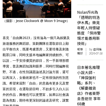
Nolan斥AI為
「透明的特洛
（攝影：Jesse Clockwork @ Moon 9 Image）
伊木馬」樂見
年輕人持懷疑
態度 「保持警
惕才能善用新
喜見「自由舞2023」沒有淪為一個只為娛樂及
技術」
旅遊服務的舞蹈節。策劃團隊在選取節目上顯
報導
| by 虛詞編
出平衡功夫，既要考慮票房，又要培養及刺激
輯部 | 2026-07-28
觀眾口味，同時支援本地編舞家持續創作。可
以說，一手安排優質的節目，另一手新增形體
導賞，普及舞蹈知識和眼界，同時打開編舞視
日本著名推理
小說大師、
野。不過，在性別議題論述及討論方面，還可
「神探伽利
以再深入，女藝術家也不一定有很強的性別意
略」系列、
識。希望來屆對「自由」的意義有更多元及豐
《解憂雜貨
富的呈現，在選取節目時，不妨多引入白人以
店》作者東野
外的作品，舞種也可以更豐富，如果以社會議
圭吾逝世 享年
題為焦點，期待有更深刻的論述及研究，讓繁
68歲