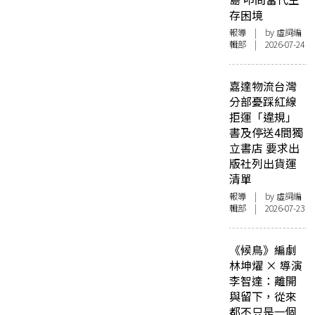
存困境
報導
| by 虛詞編
輯部 | 2026-07-24
嘉達物流台灣
分部憂踩紅線
拒運「違規」
書及停送4間獨
立書店 要求出
版社列出貨運
清單
報導
| by 虛詞編
輯部 | 2026-07-23
《候鳥》編劇
林坤燿 × 導演
李智達：離開
與留下，從來
都不只是一個