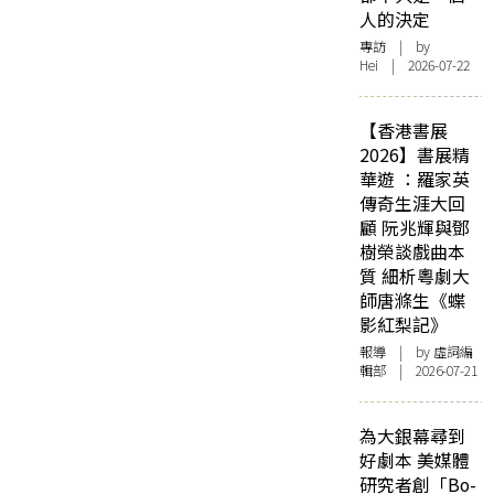
人的決定
專訪
| by
Hei | 2026-07-22
【香港書展
2026】書展精
華遊 ：羅家英
傳奇生涯大回
顧 阮兆輝與鄧
樹榮談戲曲本
質 細析粵劇大
師唐滌生《蝶
影紅梨記》
報導
| by 虛詞編
輯部 | 2026-07-21
為大銀幕尋到
好劇本 美媒體
研究者創「Bo-