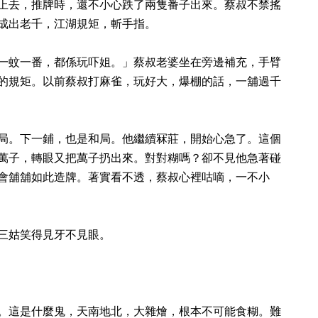
上去，推牌時，還不小心跌了兩隻番子出來。蔡叔不禁搖
成出老千，江湖規矩，斬手指。
一蚊一番，都係玩吓姐。」蔡叔老婆坐在旁邊補充，手臂
的規矩。以前蔡叔打麻雀，玩好大，爆棚的話，一舖過千
局。下一鋪，也是和局。他繼續冧莊，開始心急了。這個
萬子，轉眼又把萬子扔出來。對對糊嗎？卻不見他急著碰
會舖舖如此造牌。著實看不透，蔡叔心裡咕嘀，一不小
三姑笑得見牙不見眼。
。這是什麼鬼，天南地北，大雜燴，根本不可能食糊。難