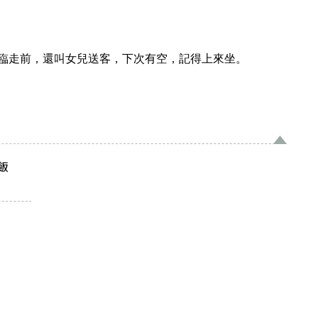
臨走前，還叫女兒送客，下次有空，記得上來坐。
飯