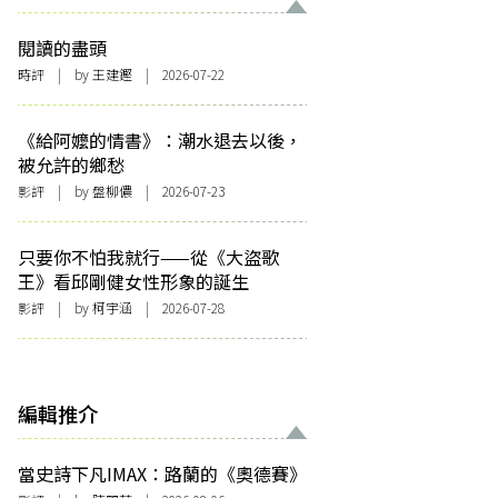
閱讀的盡頭
時評
| by 王建鏗 | 2026-07-22
《給阿嬤的情書》：潮水退去以後，
被允許的鄉愁
影評
| by 盤柳儂 | 2026-07-23
只要你不怕我就行——從《大盜歌
王》看邱剛健女性形象的誕生
影評
| by 柯宇涵 | 2026-07-28
編輯推介
當史詩下凡IMAX：路蘭的《奧德賽》