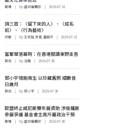
報導
| by 虛詞編輯部 | 2026-07-31
詩三首：〈留下來的人〉、〈成名
前〉、〈行為藝術〉
詩歌
| by 王培智,黎喜,潘國亨 | 2026-07-31
當繁華落幕時：在香港閱讀東野圭吾
其他
| by
洛楓
| 2026-07-30
鄧小宇憶施南生 以珍藏舊照 細數昔
日歲月
其他
| by 鄧小宇 | 2026-07-30
歐盟終止威尼斯雙年展資助 涉俄羅斯
參展爭議 基金會主席斥屬政治干預
報導
| by 虛詞編輯部 | 2026-07-30