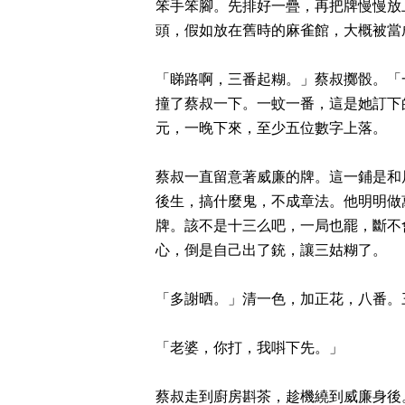
笨手笨腳。先排好一疊，再把牌慢慢放
頭，假如放在舊時的麻雀館，大概被當
「睇路啊，三番起糊。」蔡叔擲骰。「
撞了蔡叔一下。一蚊一番，這是她訂下
元，一晚下來，至少五位數字上落。
蔡叔一直留意著威廉的牌。這一鋪是和
後生，搞什麼鬼，不成章法。他明明做
牌。該不是十三么吧，一局也罷，斷不
心，倒是自己出了銃，讓三姑糊了。
「多謝晒。」清一色，加正花，八番。
「老婆，你打，我唞下先。」
蔡叔走到廚房斟茶，趁機繞到威廉身後