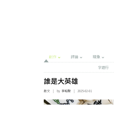
創作
評論
現象
字遊行
誰是大英雄
散文
| by 李昭駿 | 2025-02-01