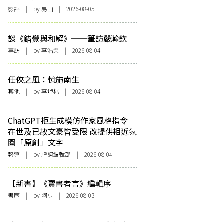
影評
| by 易山 | 2026-08-05
談《錯覺與和解》──筆訪嚴瀚欽
專訪
| by 李浩榮 | 2026-08-04
任俠之風：憶施南生
其他
| by 李焯桃 | 2026-08-04
ChatGPT拒生成模仿作家風格指令
在世及已故文豪皆受限 改提供相近氛
圍「原創」文字
報導
| by 虛詞編輯部 | 2026-08-04
【新書】《賣書者言》編輯序
書序
| by 阿豆 | 2026-08-03