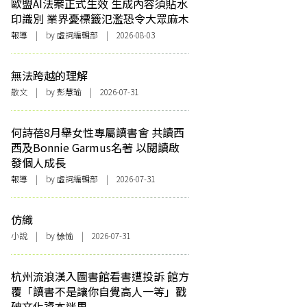
歐盟AI法案正式生效 生成內容須貼水
印識別 業界憂標籤氾濫恐令大眾麻木
報導
| by 虛詞編輯部 | 2026-08-03
無法跨越的理解
散文
| by 彭慧瑜 | 2026-07-31
何詩蓓8月舉女性專屬讀書會 共讀西
西及Bonnie Garmus名著 以閱讀啟
發個人成長
報導
| by 虛詞編輯部 | 2026-07-31
仿織
小說
| by 悇愉 | 2026-07-31
杭州流浪漢入圖書館看書遭投訴 館方
覆「讀書不是讓你自覺高人一等」戳
破文化資本迷思