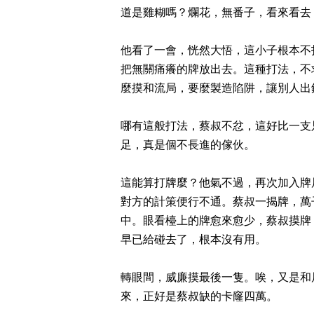
道是雞糊嗎？爛花，無番子，看來看去
他看了一會，恍然大悟，這小子根本不
把無關痛癢的牌放出去。這種打法，不
麼摸和流局，要麼製造陷阱，讓別人出
哪有這般打法，蔡叔不忿，這好比一支
足，真是個不長進的傢伙。
這能算打牌麼？他氣不過，再次加入牌
對方的計策便行不通。蔡叔一揭牌，萬
中。眼看檯上的牌愈來愈少，蔡叔摸牌
早已給碰去了，根本沒有用。
轉眼間，威廉摸最後一隻。唉，又是和
來，正好是蔡叔缺的卡窿四萬。