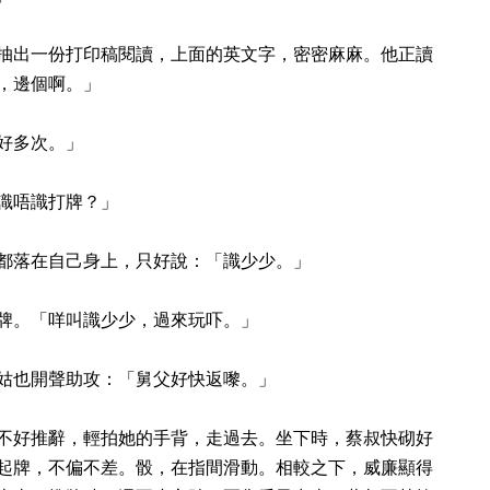
抽出一份打印稿閱讀，上面的英文字，密密麻麻。他正讀
，邊個啊。」
好多次。」
識唔識打牌？」
都落在自己身上，只好說：「識少少。」
牌。「咩叫識少少，過來玩吓。」
姑也開聲助攻：「舅父好快返嚟。」
不好推辭，輕拍她的手背，走過去。坐下時，蔡叔快砌好
起牌，不偏不差。骰，在指間滑動。相較之下，威廉顯得