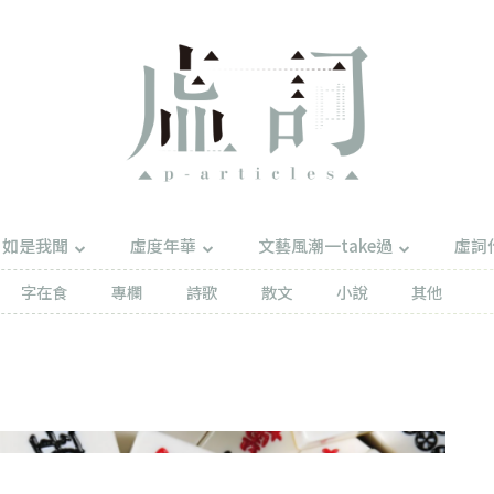
如是我聞
虛度年華
文藝風潮一take過
虛詞
字在食
專欄
詩歌
散文
小說
其他