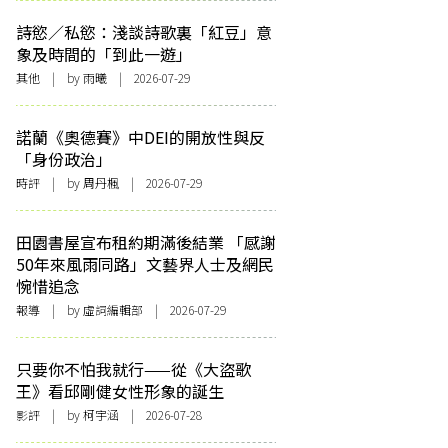
詩慾／私慾：淺談詩歌裏「紅豆」意
象及時間的「到此一遊」
其他
| by 雨曦 | 2026-07-29
諾蘭《奧德賽》中DEI的開放性與反
「身份政治」
時評
| by
周丹楓
| 2026-07-29
田園書屋宣布租約期滿後結業 「感謝
50年來風雨同路」文藝界人士及網民
惋惜追念
報導
| by 虛詞編輯部 | 2026-07-29
只要你不怕我就行——從《大盜歌
王》看邱剛健女性形象的誕生
影評
| by 柯宇涵 | 2026-07-28