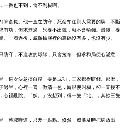
，一番也不到，食不到糊啊。
打算食糊。他一直在防守，死命扣住別人需要的牌，不斷
求有功，但求無過，只要不出銃，就不會輸錢。最後，要
錯。一圈過後，威廉抽屜裡的籌碼沒有多，也沒有少。
只防守，不進攻的球隊，只會拉布，但求和局便心滿意
局，這次決意搏自摸，要是成功，三家都得賠錢。那麼，
子過半，心裡一喜，做清一色，轉眼便叫糊，卻一直摸不
，心裡亂跳。「妖。」沒想到，得一隻「北」，其餘三隻
局，蔡叔嘆道，只差一點點。倏然，威廉及時把牌放出