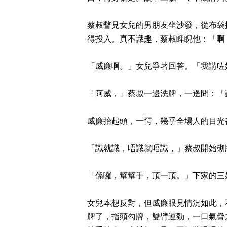
蔡叔瞥見女兒的男朋友坐沙發，從布袋
得投入。真不識趣，蔡叔睥睨他：「啊
「威廉啊。」女兒爭著回答。「我講咗
「阿威，」蔡叔一邊洗牌，一邊問：「
威廉抬起頭，一愕，幾乎全場人的目光
「識就識，唔識就唔識，」蔡叔開始砌
「係囉，幫幫手，頂一頂。」下家的三
女兒本想反對，但威廉眼見情況如此，
牌了，指頭勾牌，雙臂運勁，一口氣疊