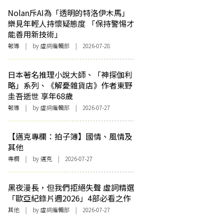
Nolan斥AI為「透明的特洛伊木馬」
樂見年輕人持懷疑態度 「保持警惕才
能善用新技術」
報導
| by 虛詞編輯部 | 2026-07-28
日本著名推理小說大師、「神探伽利
略」系列、《解憂雜貨店》作者東野
圭吾逝世 享年68歲
報導
| by 虛詞編輯部 | 2026-07-27
【邁克專欄：拍子簿】國情、風情及
其他
專欄
| by
邁克
| 2026-07-27
黑夜漫長，但我們拒絕失聲 虛詞精選
「歐亞紀錄片週2026」4部必看之作
其他
| by 虛詞編輯部 | 2026-07-27