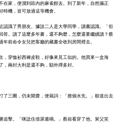
不在家，便溜到區內的麻雀館去。到了新年，自然攞正
好時機，豈可放過這等機會。
近認識了男朋友。據說二人是大學同學，讀書認識。「佢
回答。讀了這麼多年書，還不夠麼，怎麼還要繼續讀？蔡
過年前命令女兒把客廳的藏書全收到房間裡去。
生，穿恤衫西褲皮鞋，好像來見工似的。他買來一盒海
了，兩封大利是還不夠，額外擇多封。
打了三圈，仍未開齋，便藉詞：「揸個水先。」順道出去
勝追擊。「咪諗住借尿遁喎。」蔡叔看穿了他。舅父笑
。