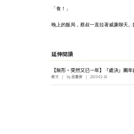
「食！」
晚上的飯局，蔡叔一直拉著威廉聊天。
延伸閱讀
【無形・突然又已一年】「處決」團年
散文
| by
呂嘉俊
| 2023-01-18