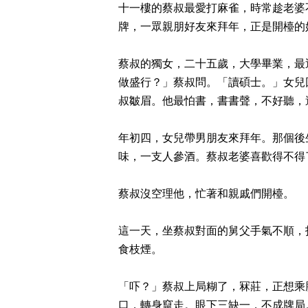
十一樓的蔡叔最愛打麻雀，時常趁老婆
牌，一眾親朋好友來拜年，正是開檯的
蔡叔的獨女，二十五歲，大學畢業，最
做盛行？」蔡叔問。「讀碩士。」女兒
叔皺眉。他最怕書，書書聲，不好聽，
年初四，女兒帶男朋友來拜年。那個後
味，一支人參酒。蔡叔老婆喜歡得不得
蔡叔沒空理他，忙著和親戚們開檯。
這一天，坐蔡叔對面的舅父手氣不順，
食枝煙。
「吓？」蔡叔上局糊了，冧莊，正想乘
口，轉身竄走。眼下三缺一，不成牌局