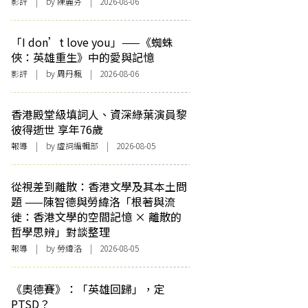
影評
| by 陳麗芬 | 2026-08-06
「I don’t love you」——《蜘蛛
俠：英雄重生》中的愛與記憶
影評
| by
周丹楓
| 2026-08-06
香港殿堂級填詞人、資深綠葉演員黎
彼得逝世 享年76歲
報導
| by 虛詞編輯部 | 2026-08-05
從視差到離散：香港文學及其本土問
題 ——陳智德與勞緯洛「根著與流
徙：香港文學的空間記憶 × 離散的
哲學思辨」對談整理
報導
| by 勞緯洛 | 2026-08-05
《奧德賽》：「英雄回歸」，定
PTSD？