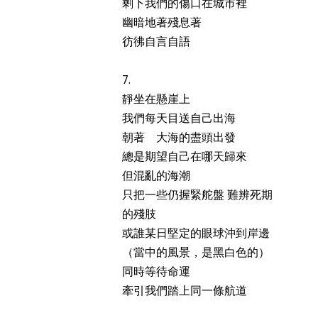
剩下我們的傷口在城市裡
幽暗地著殘息著
彷彿自言自語
7.
靜坐在懸崖上
我們每天目送自己出海
朝著 大海的盡頭出發
總是期望自己在哪天歸來
但混亂的海潮
只把一些仍握緊舵盤 難辨死期
的殘肢
或誰某日堅定的眼球沖到岸邊
（當中的風景，是黑白色的）
同時等待命運
牽引我們踏上同一條航道