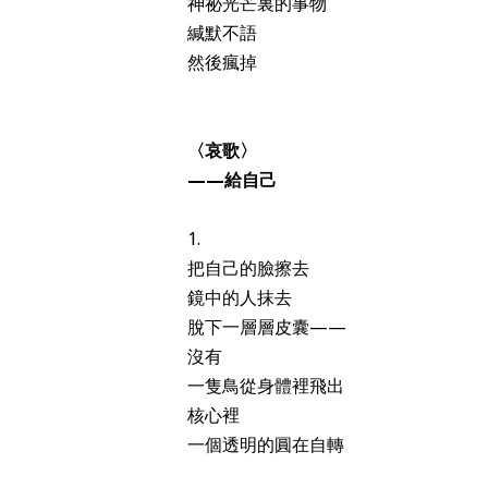
神祕光芒裏的事物
緘默不語
然後瘋掉
〈哀歌〉
——給自己
1.
把自己的臉擦去
鏡中的人抹去
脫下一層層皮囊——
沒有
一隻鳥從身體裡飛出
核心裡
一個透明的圓在自轉