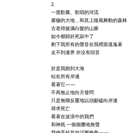
2.
一度歡騰、歌唱的河流
肅穆的大地，和其上隨風舞動的森林
古老得披滿白髮的山脈
如今都歸於死寂中了
剩下我所有的聲音在我裡面逃逸著
走不到邊界 亦沒有回音
於是我跑到大海
站在所有岸邊
看著它——
不再無止地向天發問
只是無聊反覆地以頭顱磕向岸邊
尋求死亡
看著在波浪中的我們
和神祇 一個個擲地無聲
我伸手於其中試圖挽救——