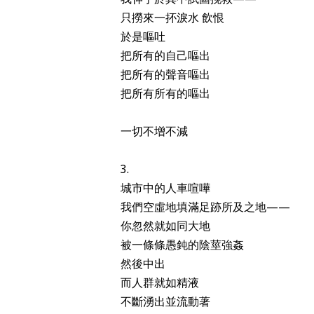
只撈來一抔淚水 飲恨
於是嘔吐
把所有的自己嘔出
把所有的聲音嘔出
把所有所有的嘔出
一切不增不減
3.
城市中的人車喧嘩
我們空虛地填滿足跡所及之地——
你忽然就如同大地
被一條條愚鈍的陰莖強姦
然後中出
而人群就如精液
不斷湧出並流動著