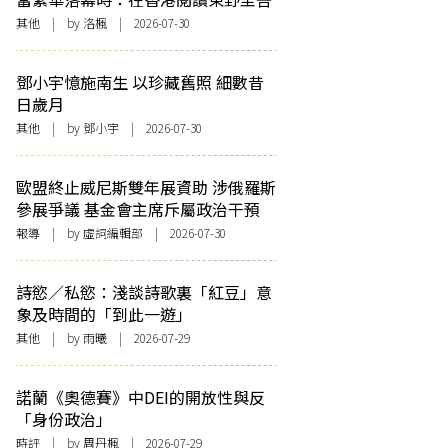
其他
| by
洛楓
| 2026-07-30
鄧小宇憶施南生 以珍藏舊照 細數昔
日歲月
其他
| by 鄧小宇 | 2026-07-30
歐盟終止威尼斯雙年展資助 涉俄羅斯
參展爭議 基金會主席斥屬政治干預
報導
| by 虛詞編輯部 | 2026-07-30
詩慾／私慾：淺談詩歌裏「紅豆」意
象及時間的「到此一遊」
其他
| by 雨曦 | 2026-07-29
諾蘭《奧德賽》中DEI的開放性與反
「身份政治」
時評
| by
周丹楓
| 2026-07-29