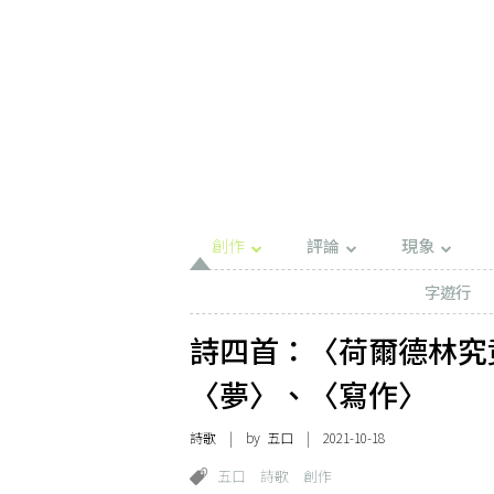
創作
評論
現象
字遊行
詩四首：〈荷爾德林究
〈夢〉、〈寫作〉
詩歌
| by
五口
| 2021-10-18
五口
詩歌
創作