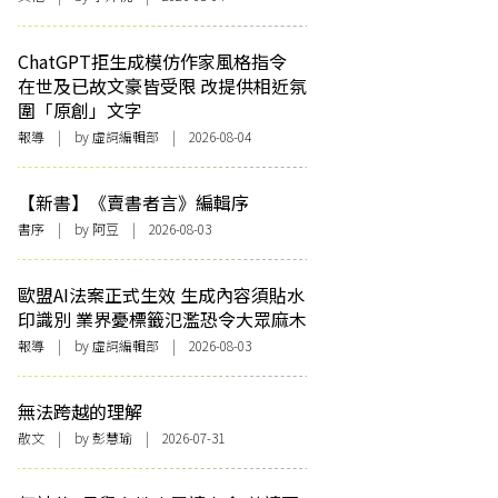
ChatGPT拒生成模仿作家風格指令
在世及已故文豪皆受限 改提供相近氛
圍「原創」文字
報導
| by 虛詞編輯部 | 2026-08-04
【新書】《賣書者言》編輯序
書序
| by 阿豆 | 2026-08-03
歐盟AI法案正式生效 生成內容須貼水
印識別 業界憂標籤氾濫恐令大眾麻木
報導
| by 虛詞編輯部 | 2026-08-03
無法跨越的理解
散文
| by 彭慧瑜 | 2026-07-31