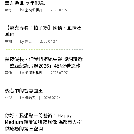
圭吾逝世 享年68歲
報導
| by 虛詞編輯部 | 2026-07-27
【邁克專欄：拍子簿】國情、風情及
其他
專欄
| by
邁克
| 2026-07-27
黑夜漫長，但我們拒絕失聲 虛詞精選
「歐亞紀錄片週2026」4部必看之作
其他
| by 虛詞編輯部 | 2026-07-27
後巷中的智慧國王
小說
| by 鄧皓天 | 2026-07-24
你好，我想點一份藝術！Happy
Medium顛覆咖啡廳想像 為都市人提
供療癒的第三空間