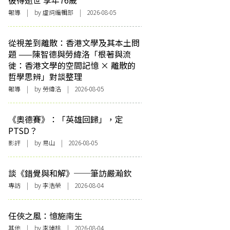
彼得逝世 享年76歲
報導
| by 虛詞編輯部 | 2026-08-05
從視差到離散：香港文學及其本土問
題 ——陳智德與勞緯洛「根著與流
徙：香港文學的空間記憶 × 離散的
哲學思辨」對談整理
報導
| by 勞緯洛 | 2026-08-05
《奧德賽》：「英雄回歸」，定
PTSD？
影評
| by 易山 | 2026-08-05
談《錯覺與和解》──筆訪嚴瀚欽
專訪
| by 李浩榮 | 2026-08-04
任俠之風：憶施南生
其他
| by 李焯桃 | 2026-08-04