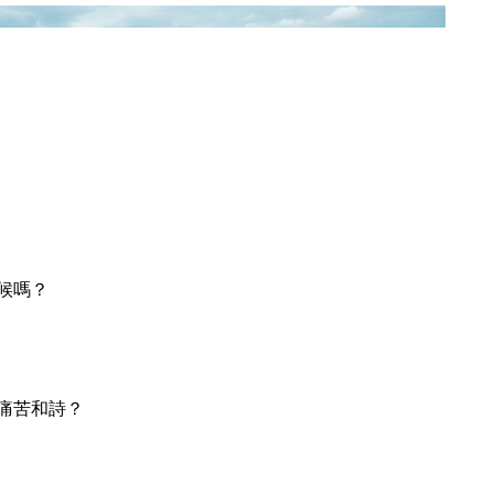
候嗎？
痛苦和詩？