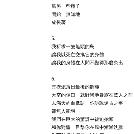
當另一些種子
開始 無知地
成長著
5.
我祈求一隻無頭的鳥
讓我以死亡交換它的身體
讓我的身體在人間不顯得那麼突出
6.
雲撲熄落日最後的餘暉
天空的傷口 就野蠻地暴露在眾人之前
以滿天的血低語 你訴說遠古之事
卻無人能明
我們在巨大的驚訝中被迫抬頭
和你對望 目擊你在風中漸漸沈默