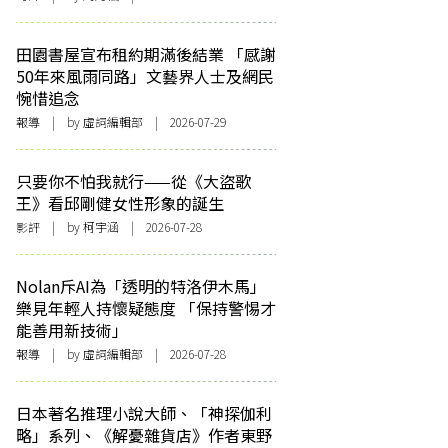
田園書屋宣布租約期滿後結業 「感謝
50年來風雨同路」文藝界人士及網民
惋惜追念
報導
| by 虛詞編輯部 | 2026-07-29
只要你不怕我就行——從《大盜歌
王》看邱剛健女性形象的誕生
影評
| by 柯宇涵 | 2026-07-28
Nolan斥AI為「透明的特洛伊木馬」
樂見年輕人持懷疑態度 「保持警惕才
能善用新技術」
報導
| by 虛詞編輯部 | 2026-07-28
日本著名推理小說大師、「神探伽利
略」系列、《解憂雜貨店》作者東野