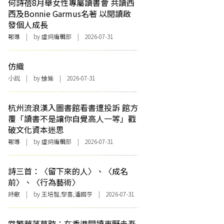
何詩蓓8月舉女性專屬讀書會 共讀西
西及Bonnie Garmus名著 以閱讀啟
發個人成長
報導
| by 虛詞編輯部 | 2026-07-31
仿織
小說
| by 悇愉 | 2026-07-31
杭州流浪漢入圖書館看書遭投訴 館方
覆「讀書不是讓你自覺高人一等」戳
破文化資本迷思
報導
| by 虛詞編輯部 | 2026-07-31
詩三首：〈留下來的人〉、〈成名
前〉、〈行為藝術〉
詩歌
| by 王培智,黎喜,潘國亨 | 2026-07-31
當繁華落幕時：在香港閱讀東野圭吾