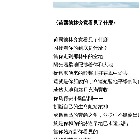
〈荷爾德林究竟看見了什麼〉
荷爾德林究竟看見了什麼
困擾着你的到底是什麼？
當你走到那林中的空地
陽光溫柔地照拂着你和大地
從遠處傳來的歌聲正好在風中逝去
這就是你所說的，命運短暫地平靜的時
若然大地和歲月充滿豐收
你爲何要不斷詰問——
折斷自己的生命獻給衆神
成爲自己的豐饒之角，並從中不斷倒出
於是你和你的詩過早地已永遠成熟
當你始終對你看見的