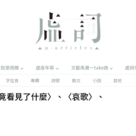
如是我聞
虛度年華
文藝風潮一take過
虛詞
字在食
專欄
詩歌
散文
小說
其他
竟看見了什麼〉、〈哀歌〉、