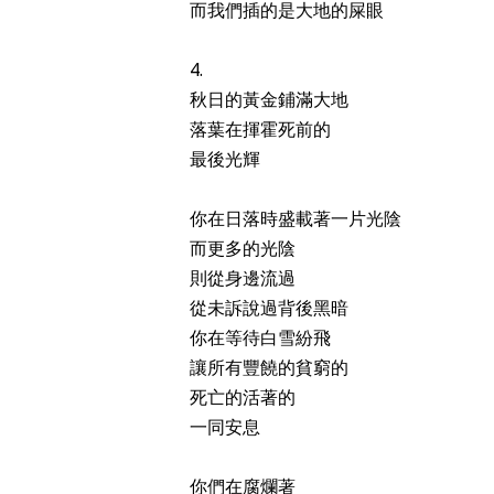
而我們插的是大地的屎眼
4.
秋日的黃金鋪滿大地
落葉在揮霍死前的
最後光輝
你在日落時盛載著一片光陰
而更多的光陰
則從身邊流過
從未訴說過背後黑暗
你在等待白雪紛飛
讓所有豐饒的貧窮的
死亡的活著的
一同安息
你們在腐爛著