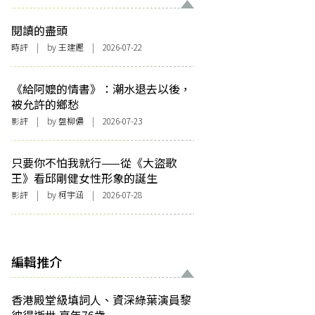
閱讀的盡頭
時評
| by 王建鏗 | 2026-07-22
《給阿嬤的情書》：潮水退去以後，
被允許的鄉愁
影評
| by 盤柳儂 | 2026-07-23
只要你不怕我就行——從《大盜歌
王》看邱剛健女性形象的誕生
影評
| by 柯宇涵 | 2026-07-28
編輯推介
香港殿堂級填詞人、資深綠葉演員黎