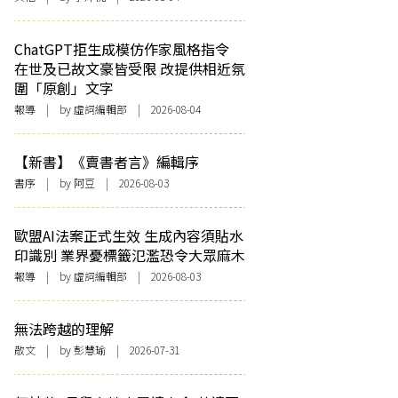
ChatGPT拒生成模仿作家風格指令
在世及已故文豪皆受限 改提供相近氛
圍「原創」文字
報導
| by 虛詞編輯部 | 2026-08-04
【新書】《賣書者言》編輯序
書序
| by 阿豆 | 2026-08-03
歐盟AI法案正式生效 生成內容須貼水
印識別 業界憂標籤氾濫恐令大眾麻木
報導
| by 虛詞編輯部 | 2026-08-03
無法跨越的理解
散文
| by 彭慧瑜 | 2026-07-31