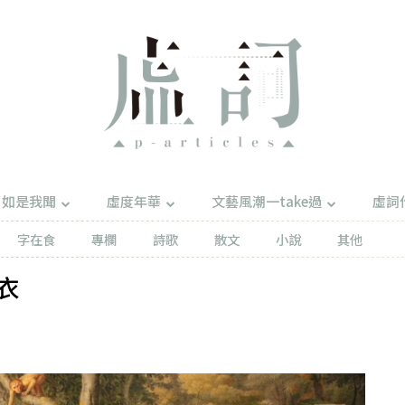
如是我聞
虛度年華
文藝風潮一take過
虛詞
字在食
專欄
詩歌
散文
小說
其他
衣