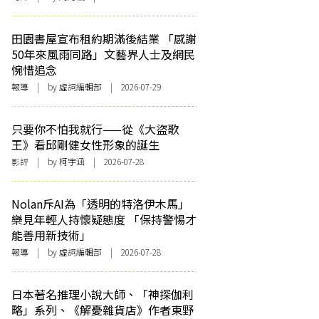
田園書屋宣布租約期滿後結業 「感謝
50年來風雨同路」文藝界人士及網民
惋惜追念
報導
| by 虛詞編輯部 | 2026-07-29
只要你不怕我就行——從《大盜歌
王》看邱剛健女性形象的誕生
影評
| by 柯宇涵 | 2026-07-28
Nolan斥AI為「透明的特洛伊木馬」
樂見年輕人持懷疑態度 「保持警惕才
能善用新技術」
報導
| by 虛詞編輯部 | 2026-07-28
日本著名推理小說大師、「神探伽利
略」系列、《解憂雜貨店》作者東野