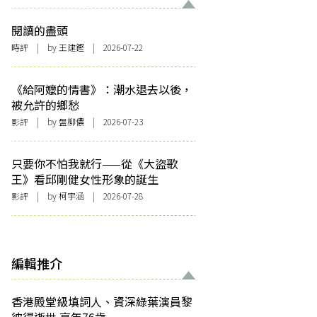
閱讀的盡頭
時評
| by 王建鏗 | 2026-07-22
《給阿嬤的情書》：潮水退去以後，
被允許的鄉愁
影評
| by 盤柳儂 | 2026-07-23
只要你不怕我就行——從《大盜歌
王》看邱剛健女性形象的誕生
影評
| by 柯宇涵 | 2026-07-28
編輯推介
香港殿堂級填詞人、資深綠葉演員黎