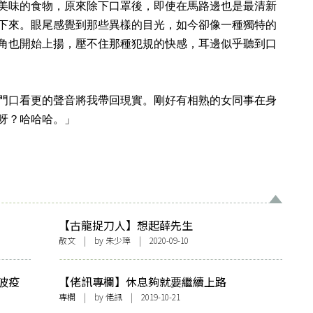
美味的食物，原來除下口罩後，即使在馬路邊也是最清新
下來。眼尾感覺到那些異樣的目光，如今卻像一種獨特的
角也開始上揚，壓不住那種犯規的快感，耳邊似乎聽到口
門口看更的聲音將我帶回現實。剛好有相熟的女同事在身
呀？哈哈哈。」
【古龍捉刀人】想起薛先生
散文
| by
朱少璋
| 2020-09-10
波疫
【佬訊專欄】休息夠就要繼續上路
專欄
| by
佬訊
| 2019-10-21