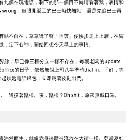
有九個在玩電話，剩下的那一個目不轉睛看著我，表情和
g's wrong，但眼見返工的巴士就快離站，還是先追巴士再
有點不自在，草草講了聲「唔該」便快步走上上層，在窗
機，定下心神，開始回想今天早上的事情。
界線，早已像三權分立一樣不存在，每朝老闆的update
ffice的日子，依然無阻上司八半準時dial in。「好，等
九，拿起鎖匙電話銀包，立即踢著皮鞋出門。
一邊摸著鬚根。咦，鬚根？Oh shit，原來無戴口罩。
覺油然而生，就像赤身裸體被流放在大街一樣。亞當夏娃