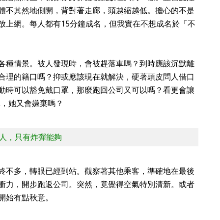
體不其然地側開，背對著走廊，頭越縮越低。擔心的不是
放上網。每人都有15分鐘成名，但我實在不想成名於「不
各種情景。被人發現時，會被趕落車嗎？到時應該沉默離
合理的籍口嗎？抑或應該現在就解決，硬著頭皮問人借口
動時可以豁免戴口罩，那麼跑回公司又可以嗎？看更會讓
口罩，她又會嫌棄嗎？
人，只有炸彈能夠
終不多，轉眼已經到站。觀察著其他乘客，準確地在最後
衝力，開步跑返公司。突然，竟覺得空氣特別清新。或者
開始有點秋意。