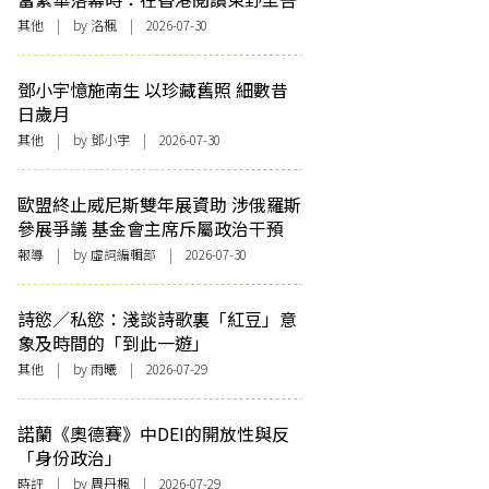
其他
| by
洛楓
| 2026-07-30
鄧小宇憶施南生 以珍藏舊照 細數昔
日歲月
其他
| by 鄧小宇 | 2026-07-30
歐盟終止威尼斯雙年展資助 涉俄羅斯
參展爭議 基金會主席斥屬政治干預
報導
| by 虛詞編輯部 | 2026-07-30
詩慾／私慾：淺談詩歌裏「紅豆」意
象及時間的「到此一遊」
其他
| by 雨曦 | 2026-07-29
諾蘭《奧德賽》中DEI的開放性與反
「身份政治」
時評
| by
周丹楓
| 2026-07-29