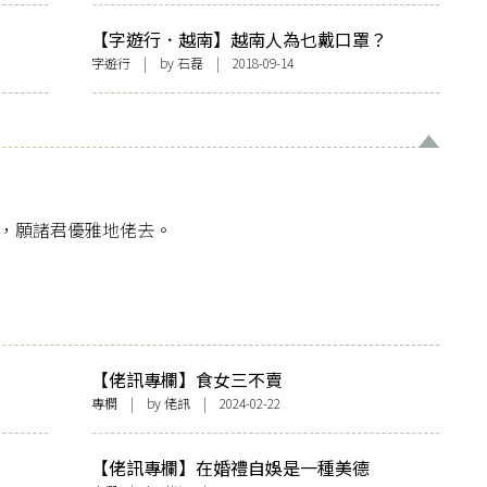
【字遊行．越南】越南人為乜戴口罩？
字遊行
| by
石磊
| 2018-09-14
歸生活，願諸君優雅地佬去。
【佬訊專欄】食女三不賣
專欄
| by
佬訊
| 2024-02-22
【佬訊專欄】在婚禮自娛是一種美德