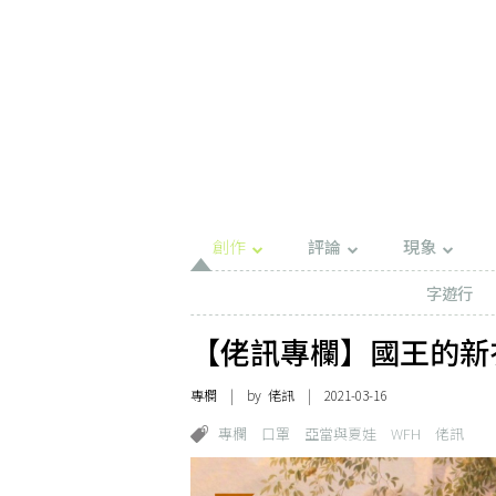
創作
評論
現象
字遊行
【佬訊專欄】國王的新
專欄
| by
佬訊
| 2021-03-16
專欄
口罩
亞當與夏娃
WFH
佬訊