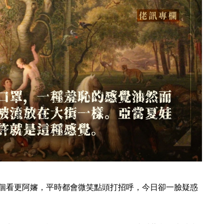
個看更阿嬸，平時都會微笑點頭打招呼，今日卻一臉疑惑