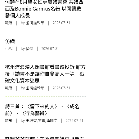
何詩蓓8月舉女性專屬讀書會 共讀西
西及Bonnie Garmus名著 以閱讀啟
發個人成長
報導
| by 虛詞編輯部 | 2026-07-31
仿織
小說
| by 悇愉 | 2026-07-31
杭州流浪漢入圖書館看書遭投訴 館方
覆「讀書不是讓你自覺高人一等」戳
破文化資本迷思
報導
| by 虛詞編輯部 | 2026-07-31
詩三首：〈留下來的人〉、〈成名
前〉、〈行為藝術〉
詩歌
| by 王培智,黎喜,潘國亨 | 2026-07-31
當繁華落幕時：在香港閱讀東野圭吾