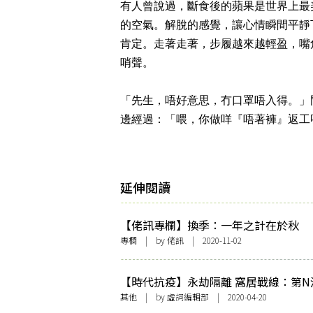
有人曾說過，斷食後的蘋果是世界上最
的空氣。解脫的感覺，讓心情瞬間平靜
肯定。走著走著，步履越來越輕盈，嘴
哨聲。
「先生，唔好意思，冇口罩唔入得。」
邊經過：「喂，你做咩『唔著褲』返工
延伸閱讀
【佬訊專欄】換季：一年之計在於秋
專欄
| by
佬訊
| 2020-11-02
【時代抗疫】永劫隔離 窩居戰線：第N
症書單
其他
| by 虛詞編輯部 | 2020-04-20