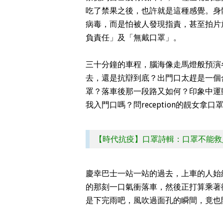
吃了禁果之後，也許就是這種感覺。身
病毒，而是怕被人發現指責，甚至拍片
負責任」及「無戴口罩」。
三十分鐘的車程，腦海像走馬燈般預演
去，還是抗辯到底？出門口太趕是一個
罩？落車後那一段路又如何？印象中運
我入門口嗎？問reception的靚女拿
【時代抗疫】口罩詩輯：口罩不能救
慶幸巴士一站一站的過去，上車的人始
的那刻一口氣衝落車，然後正打算乘著
是下完雨吧，風吹過面孔的瞬間，竟也