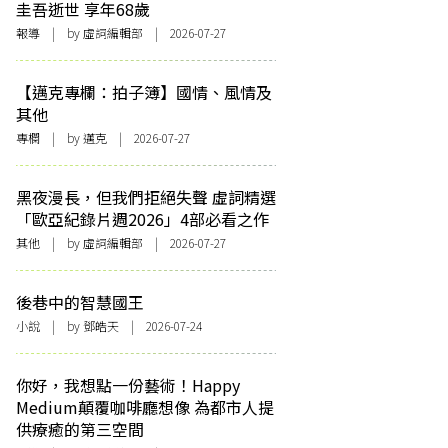
圭吾逝世 享年68歲
報導
| by 虛詞編輯部 | 2026-07-27
【邁克專欄：拍子簿】國情、風情及
其他
專欄
| by
邁克
| 2026-07-27
黑夜漫長，但我們拒絕失聲 虛詞精選
「歐亞紀錄片週2026」4部必看之作
其他
| by 虛詞編輯部 | 2026-07-27
後巷中的智慧國王
小說
| by 鄧皓天 | 2026-07-24
你好，我想點一份藝術！Happy
Medium顛覆咖啡廳想像 為都市人提
供療癒的第三空間