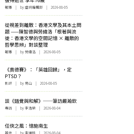
彼得逝世 享年76歲
報導
| by 虛詞編輯部 | 2026-08-05
從視差到離散：香港文學及其本土問
題 ——陳智德與勞緯洛「根著與流
徙：香港文學的空間記憶 × 離散的
哲學思辨」對談整理
報導
| by 勞緯洛 | 2026-08-05
《奧德賽》：「英雄回歸」，定
PTSD？
影評
| by 易山 | 2026-08-05
談《錯覺與和解》──筆訪嚴瀚欽
專訪
| by 李浩榮 | 2026-08-04
任俠之風：憶施南生
其他
| by 李焯桃 | 2026-08-04