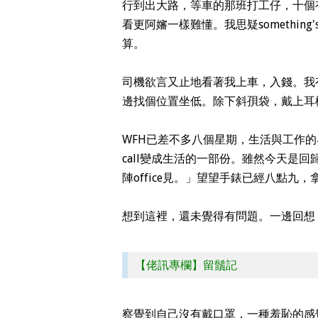
行到出大路，等車的那班打工仔，十個
看更阿嬸一樣難懂。我思疑somethin
算。
司機欲言又止地看著我上車，入錢。我
邊找個位置坐低。除下斜孭袋，戴上耳
WFH已差不多八個星期，生活與工作的
call變成生活的一部份。雖然今天是回歸o
陣office見。」望望手錶已經八點
想到這裡，還未覺得有問題。一邊回想，
【佬訊專欄】留鬚記
察覺到自己沒有戴口罩，一種羞恥的感