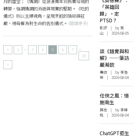
《奧德賽》：
月的虛空；《情調》從浪漫青年到務實母親的
「英雄回
轉變，強調情調的消逝與現實的堅韌。《吃的
歸」，定
儀式》則以主婦視角，呈現烹飪的瑣碎與莊
PTSD？
嚴，視每餐為對生命的告別儀式。
(閱讀更多)
影評
| by 易
山 | 2026-08-05
...
...
<
1
3
4
5
6
7
談《錯覺與和
29
解》──筆訪
嚴瀚欽
>
專訪
| by 李浩
榮 | 2026-08-04
任俠之風：憶
施南生
其他
| by 李焯
桃 | 2026-08-04
ChatGPT拒生