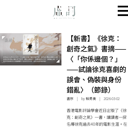
【新書】《徐克：
創奇之氣》書摘——
〈「你係邊個？」
——試論徐克喜劇的
誤會、偽裝與身份
錯亂〉（節錄）
書序
| by
賴勇衡
| 2026-03-02
香港電影評論學會近日出版了《徐
克：創奇之氣》一書，讓讀者一探
名導徐克過去40年的電影生涯。在