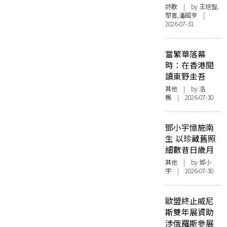
詩歌
| by 王培智,
黎喜,潘國亨 |
2026-07-31
當繁華落幕
時：在香港閱
讀東野圭吾
其他
| by
洛
楓
| 2026-07-30
鄧小宇憶施南
生 以珍藏舊照
細數昔日歲月
其他
| by 鄧小
宇 | 2026-07-30
歐盟終止威尼
斯雙年展資助
涉俄羅斯參展