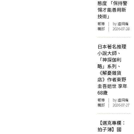
態度 「保持警
惕才能善用新
技術」
報導
| by 虛詞編
輯部 | 2026-07-28
日本著名推理
小說大師、
「神探伽利
略」系列、
《解憂雜貨
店》作者東野
圭吾逝世 享年
68歲
報導
| by 虛詞編
輯部 | 2026-07-27
【邁克專欄：
拍子簿】國