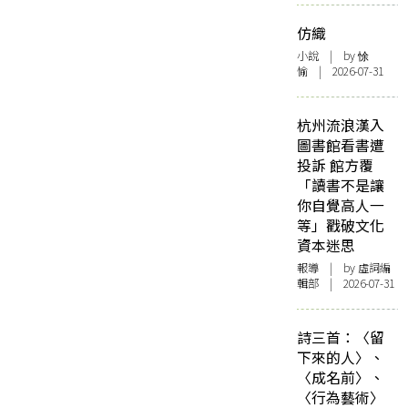
仿織
小說
| by 悇
愉 | 2026-07-31
杭州流浪漢入
圖書館看書遭
投訴 館方覆
「讀書不是讓
你自覺高人一
等」戳破文化
資本迷思
報導
| by 虛詞編
輯部 | 2026-07-31
詩三首：〈留
下來的人〉、
〈成名前〉、
〈行為藝術〉