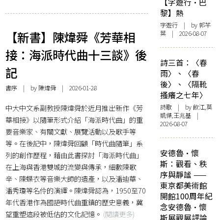
【字遊行·巴
黎】熱
字遊行
| by 郭芊
【新書】陳煒舜《芳華相
葉 | 2026-08-07
接：海派時代曲十三談》後
詩三首：〈春
記
雨〉、〈春
後〉、〈隔靴
書序
| by
陳煒舜
| 2026-01-28
搔癢之七年〉
中大中文系副教授陳煒舜於近月推出新作《芳
詩歌
| by 飲江,莫
凱傑,王兆基 |
華相接》以隨筆形式介紹「海派時代曲」的重
2026-08-07
要音樂家、有關文獻、展覽活動以及歌手等
等。在後記中，陳煒舜回顧「時代曲隨筆」系
安德魯·懷
列的創作歷程，藉由此書探討「海派時代曲」
斯：觀看、秩
在上海與香港雙城的流變與傳承，細數陳歌
序與靜謐 ——
辛、陳蝶衣等音樂大師的遺產，以及潘迪華、
東京都美術館
潘秀瓊等名伶的演繹。陳煒舜認為，1950至70
開館100周年紀
年代香港作為國語時代曲重鎮的歷史意義，冀
念安德魯·懷
望重塑這段被低估的文化記憶。
(閱讀更多)
斯展觀展評論