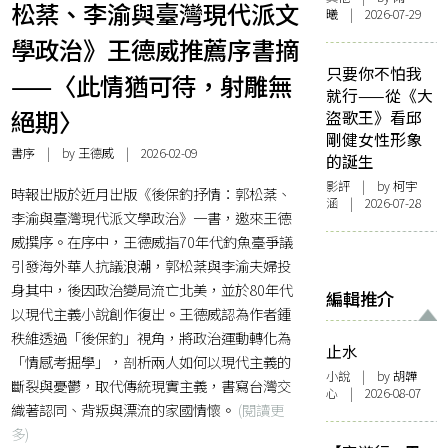
松棻、李渝與臺灣現代派文
曦 | 2026-07-29
學政治》王德威推薦序書摘
只要你不怕我
——〈此情猶可待，射雕無
就行——從《大
絕期〉
盜歌王》看邱
剛健女性形象
書序
| by
王德威
| 2026-02-09
的誕生
影評
| by 柯宇
時報出版於近月出版《後保釣抒情：郭松棻、
涵 | 2026-07-28
李渝與臺灣現代派文學政治》一書，邀來王德
威撰序。在序中，王德威指70年代釣魚臺爭議
引發海外華人抗議浪潮，郭松棻與李渝夫婦投
身其中，後因政治變局流亡北美，並於80年代
編輯推介
以現代主義小說創作復出。王德威認為作者鍾
秩維透過「後保釣」視角，將政治運動轉化為
止水
「情感考掘學」，剖析兩人如何以現代主義的
小說
| by 胡韡
斷裂與憂鬱，取代傳統現實主義，書寫台灣交
心 | 2026-08-07
織著認同、背叛與漂流的家國情懷。
(閱讀更
多)