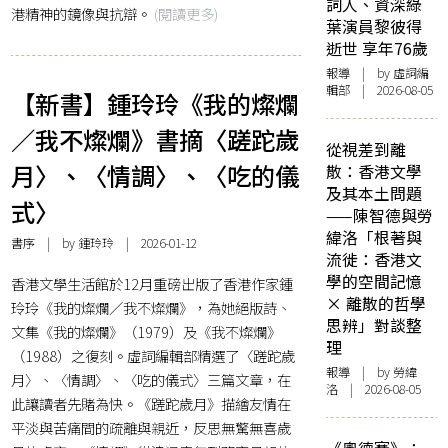
詞人、資深綠
港精神的鏡像與抗辯。
(閱讀更多)
葉演員黎彼得
逝世 享年76歲
報導
| by 虛詞編
輯部 | 2026-08-05
【新書】鍾玲玲《我的燦爛
／我不燦爛》書摘〈蹉跎歲
從視差到離
月〉、〈情調〉、〈吃的儀
散：香港文學
及其本土問題
式〉
——陳智德與勞
緯洛「根著與
書序
| by 鍾玲玲 | 2026-01-12
流徙：香港文
學的空間記憶
香港文學生活館於12月重磅出版了香港作家鍾
× 離散的哲學
玲玲《我的燦爛／我不燦爛》，為她絕版詩、
思辨」對談整
文集《我的燦爛》（1979）及《我不燦爛》
理
（1988）之復刻。虛詞編輯部精選了〈蹉跎歲
報導
| by 勞緯
月〉、〈情調〉、〈吃的儀式〉三篇文章，在
洛 | 2026-08-05
此讓讀者先賭為快。《蹉跎歲月》描繪友情在
平淡與苦痛間的疏離與親近，反思無驚無喜歲