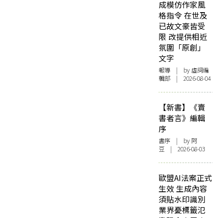
成模仿作家風
格指令 在世及
已故文豪皆受
限 改提供相近
氛圍「原創」
文字
報導
| by 虛詞編
輯部 | 2026-08-04
【新書】《賣
書者言》編輯
序
書序
| by 阿
豆 | 2026-08-03
歐盟AI法案正式
生效 生成內容
須貼水印識別
業界憂標籤氾