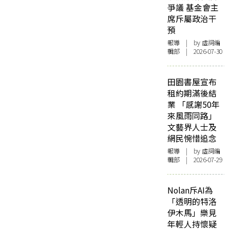
爭議 基金會主
席斥屬政治干
預
報導
| by 虛詞編
輯部 | 2026-07-30
田園書屋宣布
租約期滿後結
業 「感謝50年
來風雨同路」
文藝界人士及
網民惋惜追念
報導
| by 虛詞編
輯部 | 2026-07-29
Nolan斥AI為
「透明的特洛
伊木馬」樂見
年輕人持懷疑