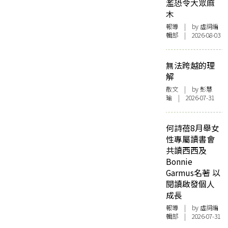
濫恐令大眾麻
木
報導
| by 虛詞編
輯部 | 2026-08-03
無法跨越的理
解
散文
| by 彭慧
瑜 | 2026-07-31
何詩蓓8月舉女
性專屬讀書會
共讀西西及
Bonnie
Garmus名著 以
閱讀啟發個人
成長
報導
| by 虛詞編
輯部 | 2026-07-31