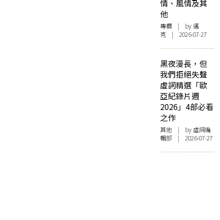
情、風情及其
他
專欄
| by
邁
克
| 2026-07-27
黑夜漫長，但
我們拒絕失聲
虛詞精選「歐
亞紀錄片週
2026」4部必看
之作
其他
| by 虛詞編
輯部 | 2026-07-27