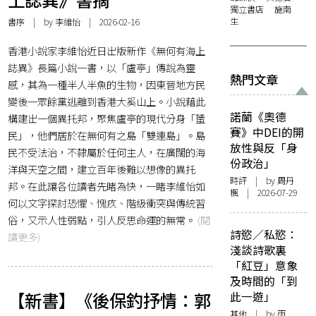
獨立書店
施南
生
書序
| by
李維怡
| 2026-02-16
香港小說家李維怡近日出版新作《無何有海上
誌異》長篇小說一書，以「盧亭」傳說為靈
熱門文章
感，其為一種半人半魚的生物，因東晉地方民
變後一眾餘黨逃離到香港大奚山上。小說藉此
諾蘭《奧德
構建出一個異托邦，聚焦盧亭的現代分身「蜑
賽》中DEI的開
民」，他們居於在無何有之島「雙連島」。島
放性與反「身
民不受法治，不隸屬於任何主人，在廣闊的海
份政治」
洋與天空之間，建立百年後難以想像的異托
時評
| by
周丹
邦。在此讓各位讀者先睹為快，一睹李維怡如
楓
| 2026-07-29
何以文字探討恐懼、愧疚、階級衝突與傳統習
俗，又示人性弱點，引人反思命運的無常。
(閱
詩慾／私慾：
讀更多)
淺談詩歌裏
「紅豆」意象
及時間的「到
【新書】《後保釣抒情：郭
此一遊」
其他
| by 雨