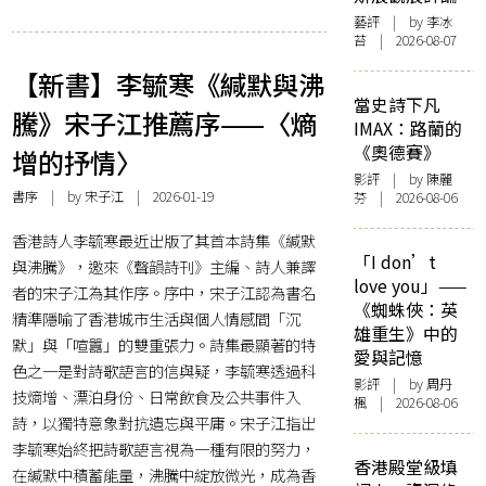
藝評
| by 李冰
苔 | 2026-08-07
【新書】李毓寒《緘默與沸
當史詩下凡
騰》宋子江推薦序——〈熵
IMAX：路蘭的
《奧德賽》
增的抒情〉
影評
| by 陳麗
書序
| by 宋子江 | 2026-01-19
芬 | 2026-08-06
香港詩人李毓寒最近出版了其首本詩集《緘默
「I don’t
與沸騰》，邀來《聲韻詩刊》主編、詩人兼譯
love you」——
者的宋子江為其作序。序中，宋子江認為書名
《蜘蛛俠：英
精準隱喻了香港城市生活與個人情感間「沉
雄重生》中的
默」與「喧囂」的雙重張力。詩集最顯著的特
愛與記憶
色之一是對詩歌語言的信與疑，李毓寒透過科
影評
| by
周丹
技熵增、漂泊身份、日常飲食及公共事件入
楓
| 2026-08-06
詩，以獨特意象對抗遺忘與平庸。宋子江指出
李毓寒始終把詩歌語言視為一種有限的努力，
香港殿堂級填
在緘默中積蓄能量，沸騰中綻放微光，成為香