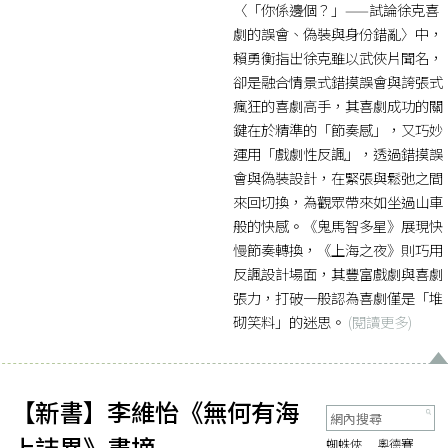
〈「你係邊個？」——試論徐克喜
劇的誤會、偽裝與身份錯亂〉中，
賴勇衡指出徐克雖以武俠片聞名，
卻是融合情景式錯摸誤會與誇張式
瘋狂的喜劇高手，其喜劇成功的關
鍵在於精準的「節奏感」，又巧妙
運用「戲劇性反諷」，透過錯摸誤
會與偽裝設計，在緊張與鬆弛之間
來回切換，為觀眾帶來如坐過山車
般的快感。《鬼馬智多星》展現快
慢節奏轉換，《上海之夜》則巧用
反諷設計場面，其豐富戲劇與喜劇
張力，打破一般認為喜劇僅是「堆
砌笑料」的迷思。
(閱讀更多)
【新書】李維怡《無何有海
上誌異》書摘
蜘蛛俠
奧德賽