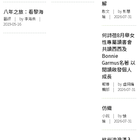
年女性書寫傳統 糅
解
合黃碧雲、西西當
八年之旅：看黎海
散文
| by 彭慧
代文字
瑜 | 2026-07-31
寧由《冬之旅》走
藝評
| by
李海燕
|
2019-05-16
到《春之祭》
何詩蓓8月舉女
性專屬讀書會
共讀西西及
Bonnie
Garmus名著 以
閱讀啟發個人
成長
報導
| by 虛詞編
輯部 | 2026-07-31
仿織
小說
| by 悇
愉 | 2026-07-31
杭州流浪漢入