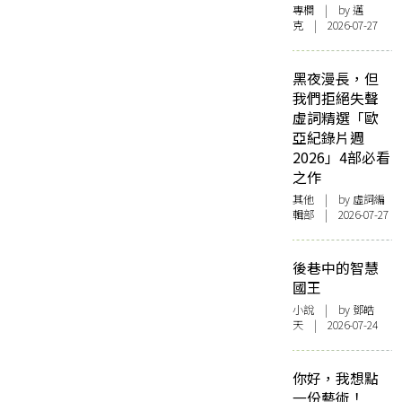
專欄
| by
邁
克
| 2026-07-27
黑夜漫長，但
我們拒絕失聲
虛詞精選「歐
亞紀錄片週
2026」4部必看
之作
其他
| by 虛詞編
輯部 | 2026-07-27
後巷中的智慧
國王
小說
| by 鄧皓
天 | 2026-07-24
你好，我想點
一份藝術！