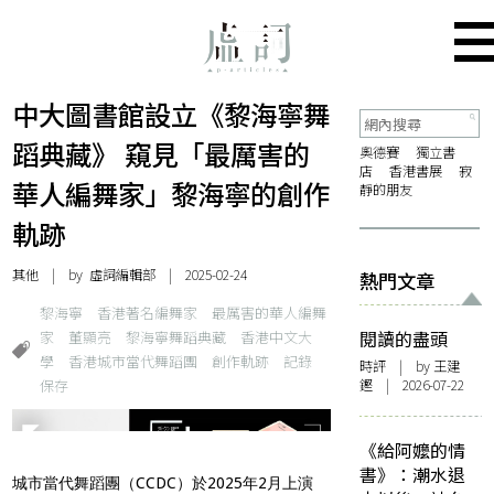
中大圖書館設立《黎海寧舞
蹈典藏》 窺見「最厲害的
奧德賽
獨立書
店
香港書展
寂
華人編舞家」黎海寧的創作
靜的朋友
軌跡
其他
| by 虛詞編輯部 | 2025-02-24
熱門文章
黎海寧
香港著名編舞家
最厲害的華人編舞
家
董顯亮
黎海寧舞蹈典藏
香港中文大
閱讀的盡頭
學
香港城市當代舞蹈團
創作軌跡
記錄
時評
| by 王建
保存
鏗 | 2026-07-22
《給阿嬤的情
書》：潮水退
城市當代舞蹈團（CCDC）於2025年2月上演