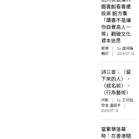
圖書館看書遭
投訴 館方覆
「讀書不是讓
你自覺高人一
等」戳破文化
資本迷思
報導
| by 虛詞編
輯部 | 2026-07-31
詩三首：〈留
下來的人〉、
〈成名前〉、
〈行為藝術〉
詩歌
| by 王培智,
黎喜,潘國亨 |
2026-07-31
當繁華落幕
時：在香港閱