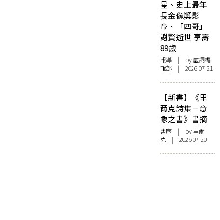
星、史上最年
長金像獎影
帝、「四哥」
謝賢逝世 享壽
89歲
報導
| by 虛詞編
輯部 | 2026-07-21
【新書】《里
爾克詩集－意
象之書》書摘
書序
| by 里爾
克 | 2026-07-20