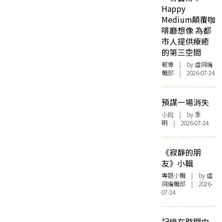
Happy
Medium顛覆咖
啡廳想像 為都
市人提供療癒
的第三空間
報導
| by 虛詞編
輯部 | 2026-07-24
預謀一場消失
小說
| by 季
明 | 2026-07-24
《寂靜的朋
友》小輯
專題小輯
| by 虛
詞編輯部 | 2026-
07-24
記憶在時間中