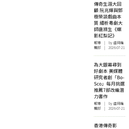
傳奇生涯大回
顧 阮兆輝與鄧
樹榮談戲曲本
質 細析粵劇大
師唐滌生《蝶
影紅梨記》
報導
| by 虛詞編
輯部 | 2026-07-21
為大銀幕尋到
好劇本 美媒體
研究者創「Bo-
Sco」每月挑選
推薦7部改編潛
力書作
報導
| by 虛詞編
輯部 | 2026-07-21
香港傳奇影