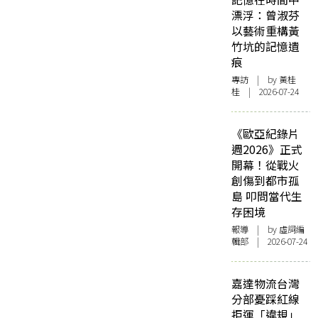
漂浮：曾淑芬
以藝術重構黃
竹坑的記憶遺
痕
專訪
| by 黃桂
桂 | 2026-07-24
《歐亞紀錄片
週2026》正式
開幕！從戰火
創傷到都市孤
島 叩問當代生
存困境
報導
| by 虛詞編
輯部 | 2026-07-24
嘉達物流台灣
分部憂踩紅線
拒運「違規」