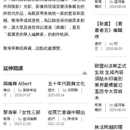
報導
| by 虛詞編
輯部 | 2026-08-04
作與陰影》光影、影像與現場音樂演奏糅合的
跨世代作品，為觀眾帶來煥然一新的驚喜和震
撼。黎海寧成就斐然，為記錄並保存她眾多創
【新書】《賣
作，讓大眾及後世得以透過《典藏》，窺見
書者言》編輯
「最厲害的華人編舞家」的創作軌跡。
序
書序
| by 阿
黎海寧舞蹈典藏，請點此處瀏覽。
豆 | 2026-08-03
歐盟AI法案正式
延伸閱讀
生效 生成內容
須貼水印識別
與編舞 Albert
五十年代跳舞文化
業界憂標籤氾
Garcia 談：怎樣取
的藝術自覺與表演
專訪
| by 黃靜美智
歷史
| by 梁明暉 |
濫恐令大眾麻
子 | 2026-07-07
2025-09-24
得自我敘事與再現
意識
木
的「許可證」？
報導
| by 虛詞編
輯部 | 2026-08-03
黎海寧「女性三部
從死亡意識中開出
曲」壓卷之作《女
鮮花——黎海寧
報導
| by 虛詞編輯
劇評
| by
陳煒舜
|
部 | 2023-12-05
2021-12-02
書》再演 沿襲400
《九歌》觀後隨感
無法跨越的理