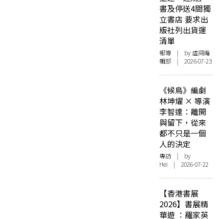
書及停送4間獨
立書店 要求出
版社列出貨運
清單
報導
| by 虛詞編
輯部 | 2026-07-23
《候鳥》編劇
林坤燿 × 導演
李智達：離開
與留下，從來
都不只是一個
人的決定
專訪
| by
Hei | 2026-07-22
【香港書展
2026】書展精
華遊 ：羅家英