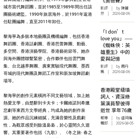
《奧德賽》
城市當代舞蹈團，並於1985至1989年間出任該
影評
| by 陳麗
芬 | 2026-08-06
團藝術總監。1990年旅居海外，於1991年返港
任駐團編舞，直至2011年卸任。
「I don’t
黎海寧為多個本地藝團及機構編舞，包括香港
love you」——
舞蹈團、香港話劇團、香港芭蕾舞團、動藝、
《蜘蛛俠：英
雄重生》中的
多空間、香港演藝學院、香港藝術節等。她亦
愛與記憶
與海外團體聯繫緊密，合作夥伴包括雲門舞
集、台北越界舞團、廣東實驗現代舞團、墨西
影評
| by
周丹
楓
| 2026-08-06
哥城的現代舞團及舞蹈工作室和新加坡舞蹈劇
場等。
香港殿堂級填
黎海寧的創作元素橫跨不同文藝領域，加上她
詞人、資深綠
葉演員黎彼得
熱愛文學，由楚辭到卡夫卡；卡爾維諾到希臘
逝世 享年76歲
悲劇等東西方文學經典，均成為她的創作泉
報導
| by 虛詞編
源。她的作品沉練細膩，充滿音樂性及戲劇
輯部 | 2026-08-05
性，為觀眾感受到餘溫裊裊，於心靈間久久迴
響。其重要著作包括《九歌》、《冬之旅‧ 春之