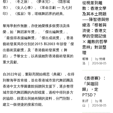
祭》、〈冬之旅〉、《夢未完》、《隱形城
從視差到離
散：香港文學
市》、《女人心事》、《革命京劇 — 九七封
及其本土問題
印》、《孤寂》等，堪稱舞蹈界的經典。
——陳智德與勞
緯洛「根著與
黎海寧創作無數，亦使她榮獲多個獎項及殊
流徙：香港文
榮，如「舞蹈家年獎」、「傑出編舞獎」、
學的空間記憶
「最值得表揚編舞獎」「傑出成就獎」，香港
× 離散的哲學
藝術發展局亦分別於2015 和2003 年頒發「傑
思辨」對談整
出藝術貢獻獎」及「香港藝術發展獎（ 舞
理
蹈）」予黎女士，以表揚她對香港藝術發展的
報導
| by 勞緯
重大貢獻。
洛 | 2026-08-05
自2022年起，董顯亮開始構思《典藏》，在得
《奧德賽》：
到黎海寧首肯後，並在香港城市當代舞蹈團及
「英雄回
香港中文大學圖書館捐贈與支援下，逐步整理
歸」，定
城市當代舞蹈團的內部檔案，過程中得到多方
PTSD？
的協助，篩選出與她有關的資料，分門別類，
影評
| by 易
建立一個便捷的搜索功能。
山 | 2026-08-05