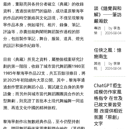
最終，董顯亮與各持分者確立《典藏》的收錄
談《錯覺與和
資料，透過技術部門的協助，成功還原黎海寧
解》──筆訪
的作品的時空脈絡與文化語境，不僅呈現黎海
嚴瀚欽
寧作品本身，例如場刊、相片、錄像、筆記、
專訪
| by 李浩
評論等，亦囊括能夠闡明舞蹈製作過程的部
榮 | 2026-08-04
分，包括製作筆記，舞台、服裝、道具、燈光
的設計和操作紀錄等。
任俠之風：憶
施南生
目前《典藏》所見之資料，屬整個檔案研究計
其他
| by 李焯
劃的第一階段，收錄了城市當代舞蹈團1980至
桃 | 2026-08-04
1985年黎海寧作品22支，共五百餘項條目，將
於2025年初陸續向大眾公開。其中，黎海寧通
ChatGPT拒生
過創作豐富的舞蹈小品，嘗試建立自身的美學
成模仿作家風
語彙；而另外與城市當代舞蹈團團員合作的大
格指令 在世及
型舞劇，則見證了首批本土現代舞編舞一同追
已故文豪皆受
溯、再造文化中國的精神旅程。
限 改提供相近
氛圍「原創」
黎海寧創作出無數經典作品，至今仍堅持創
文字
作，聯同舞蹈藝術家周書毅聯合編作 《某些動