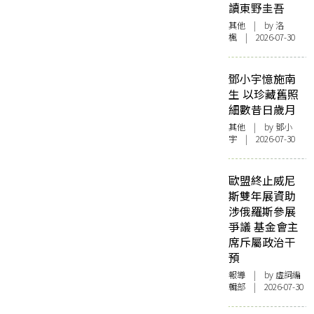
讀東野圭吾
其他
| by
洛
楓
| 2026-07-30
鄧小宇憶施南
生 以珍藏舊照
細數昔日歲月
其他
| by 鄧小
宇 | 2026-07-30
歐盟終止威尼
斯雙年展資助
涉俄羅斯參展
爭議 基金會主
席斥屬政治干
預
報導
| by 虛詞編
輯部 | 2026-07-30