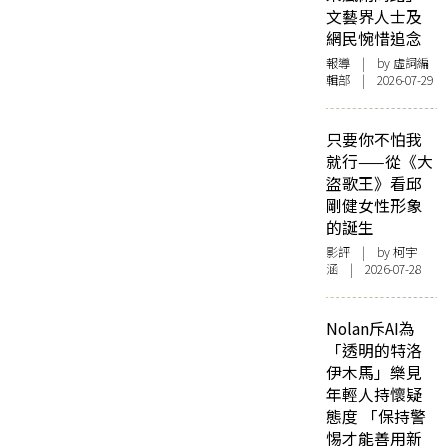
文藝界人士及
網民惋惜追念
報導
| by 虛詞編
輯部 | 2026-07-29
只要你不怕我
就行——從《大
盜歌王》看邱
剛健女性形象
的誕生
影評
| by 柯宇
涵 | 2026-07-28
Nolan斥AI為
「透明的特洛
伊木馬」樂見
年輕人持懷疑
態度 「保持警
惕才能善用新