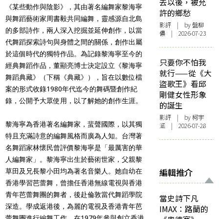
去以後，被允
《某些動作與陰影》，其由著名編舞家黎海寧
許的鄉愁
與舞蹈藝術家周書毅共同編舞，靈感源自北島
影評
| by 盤柳
的多部詩作，兩人深入挖掘並延伸創作，以當
儂 | 2026-07-23
代舞蹈探索詩句與身體之間的關係，創作出屬
於這個時代的獨特作品。為記錄黎海寧至今的
只要你不怕我
經典舞蹈作品，董顯亮博士決定設立
《黎海寧
就行——從《大
舞蹈典藏》
（下稱《典藏》），旨在以數位檔
盜歌王》看邱
案的形式收錄1980年代迄今的舞碼暨創作紀
剛健女性形象
錄，公開予大眾使用，以了解她的創作生涯。
的誕生
影評
| by 柯宇
黎海寧為香港著名編舞家，蜚聲國際，以其獨
涵 | 2026-07-28
特且充滿詩意的編舞風格而廣為人知。台灣著
名舞蹈家林懷民曾評價黎海寧是「最厲害的華
人編舞家」。黎海寧出生於藝術世家，父親黎
編輯推介
草田及兄長黎小田均為著名音樂人。她自幼在
香港學習芭蕾舞，曾擔任香港無線電視與香港
青年芭蕾舞團的舞者，後赴倫敦當代舞蹈學院
當史詩下凡
深造。學成返港後，為麗的電視及香港青年芭
IMAX：路蘭的
蕾舞團進行編舞工作。在1979年參與創立香港