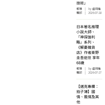
技術」
報導
| by 虛詞編
輯部 | 2026-07-28
日本著名推理
小說大師、
「神探伽利
略」系列、
《解憂雜貨
店》作者東野
圭吾逝世 享年
68歲
報導
| by 虛詞編
輯部 | 2026-07-27
【邁克專欄：
拍子簿】國
情、風情及其
他