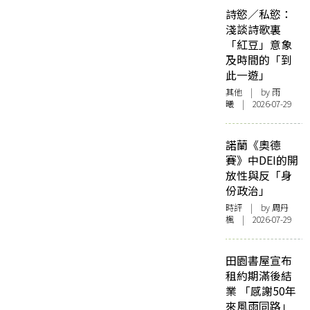
詩慾／私慾：
淺談詩歌裏
「紅豆」意象
及時間的「到
此一遊」
其他
| by 雨
曦 | 2026-07-29
諾蘭《奧德
賽》中DEI的開
放性與反「身
份政治」
時評
| by
周丹
楓
| 2026-07-29
田園書屋宣布
租約期滿後結
業 「感謝50年
來風雨同路」