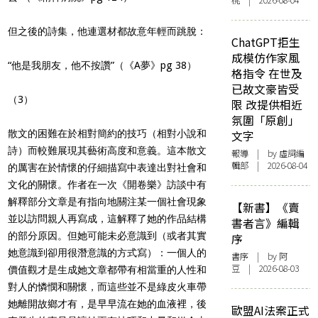
桃 | 2026-08-04
但之後的詩集，他連選材都故意年輕而跳脫：
ChatGPT拒生
成模仿作家風
“他是我朋友，他不按讚”（《A夢》pg 38）
格指令 在世及
已故文豪皆受
（3）
限 改提供相近
氛圍「原創」
散文的困難在於相對簡約的技巧（相對小說和
文字
詩）而較難展現其藝術高度和意義。這本散文
報導
| by 虛詞編
輯部 | 2026-08-04
的厲害在於情懷的仔細描寫中表達出對社會和
文化的關懷。作者在一次《開卷樂》訪談中有
解釋部分文章是有指向地關注某一個社會現象
【新書】《賣
並以訪問親人再寫成，這解釋了她的作品結構
書者言》編輯
的部分原因。但她可能未必意識到（或者其實
序
她意識到卻用很潛意識的方式寫）：一個人的
書序
| by 阿
豆 | 2026-08-03
價值觀才是生成她文章都帶有相當重的人性和
對人的憐憫和關懷，而這些並不是綠皮火車帶
她離開故鄉才有，是早早流在她的血液裡，後
歐盟AI法案正式