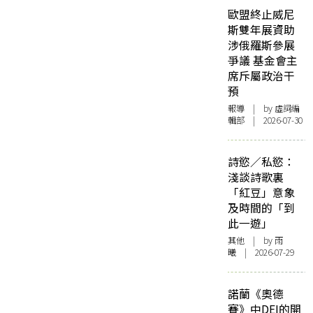
歐盟終止威尼
斯雙年展資助
涉俄羅斯參展
爭議 基金會主
席斥屬政治干
預
報導
| by 虛詞編
輯部 | 2026-07-30
詩慾／私慾：
淺談詩歌裏
「紅豆」意象
及時間的「到
此一遊」
其他
| by 雨
曦 | 2026-07-29
諾蘭《奧德
賽》中DEI的開