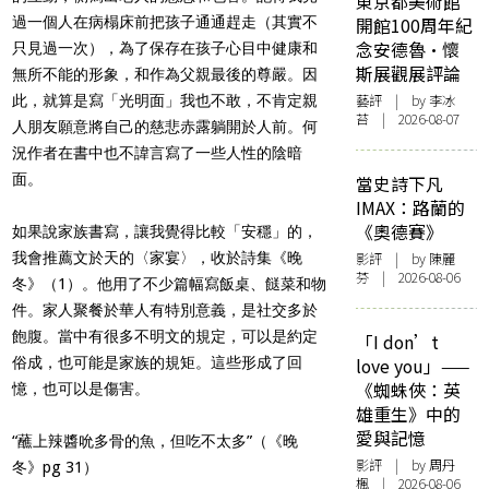
東京都美術館
過一個人在病榻床前把孩子通通趕走（其實不
開館100周年紀
念安德魯·懷
只見過一次），為了保存在孩子心目中健康和
斯展觀展評論
無所不能的形象，和作為父親最後的尊嚴。因
藝評
| by 李冰
此，就算是寫「光明面」我也不敢，不肯定親
苔 | 2026-08-07
人朋友願意將自己的慈悲赤露躺開於人前。何
況作者在書中也不諱言寫了一些人性的陰暗
面。
當史詩下凡
IMAX：路蘭的
《奧德賽》
如果說家族書寫，讓我覺得比較「安穩」的，
我會推薦文於天的〈家宴〉，收於詩集《晚
影評
| by 陳麗
芬 | 2026-08-06
冬》（1）。他用了不少篇幅寫飯桌、餸菜和物
件。家人聚餐於華人有特別意義，是社交多於
飽腹。當中有很多不明文的規定，可以是約定
「I don’t
俗成，也可能是家族的規矩。這些形成了回
love you」——
《蜘蛛俠：英
憶，也可以是傷害。
雄重生》中的
愛與記憶
“蘸上辣醬吮多骨的魚，但吃不太多”（《晚
影評
| by
周丹
冬》pg 31）
楓
| 2026-08-06