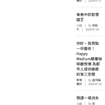
輯部 | 2026-07-27
後巷中的智慧
國王
小說
| by 鄧皓
天 | 2026-07-24
你好，我想點
一份藝術！
Happy
Medium顛覆咖
啡廳想像 為都
市人提供療癒
的第三空間
報導
| by 虛詞編
輯部 | 2026-07-24
預謀一場消失
小說
| by 季