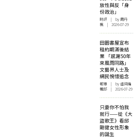
放性與反「身
份政治」
時評
| by
周丹
楓
| 2026-07-29
田園書屋宣布
租約期滿後結
業 「感謝50年
來風雨同路」
文藝界人士及
網民惋惜追念
報導
| by 虛詞編
輯部 | 2026-07-29
只要你不怕我
就行——從《大
盜歌王》看邱
剛健女性形象
的誕生