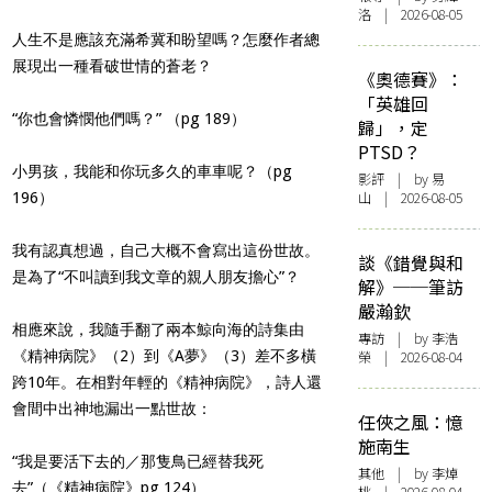
洛 | 2026-08-05
人生不是應該充滿希冀和盼望嗎？怎麼作者總
展現出一種看破世情的蒼老？
《奧德賽》：
「英雄回
“你也會憐憫他們嗎？” （pg 189）
歸」，定
PTSD？
小男孩，我能和你玩多久的車車呢？（pg
影評
| by 易
山 | 2026-08-05
196）
我有認真想過，自己大概不會寫出這份世故。
談《錯覺與和
是為了“不叫讀到我文章的親人朋友擔心”？
解》──筆訪
嚴瀚欽
相應來說，我隨手翻了兩本鯨向海的詩集由
專訪
| by 李浩
《精神病院》（2）到《A夢》（3）差不多橫
榮 | 2026-08-04
跨10年。在相對年輕的《精神病院》，詩人還
會間中出神地漏出一點世故：
任俠之風：憶
施南生
“我是要活下去的／那隻鳥已經替我死
其他
| by 李焯
去”（《精神病院》pg 124）