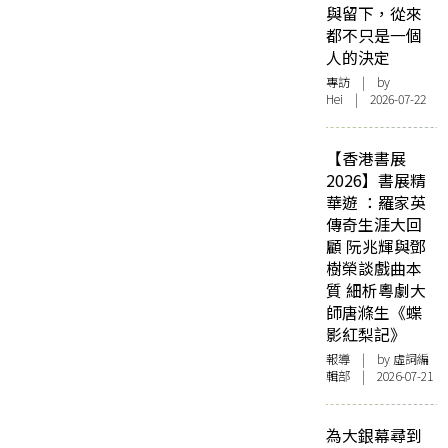
與留下，從來
都不只是一個
人的決定
專訪
| by
Hei | 2026-07-22
【香港書展
2026】書展精
華遊 ：羅家英
傳奇生涯大回
顧 阮兆輝與鄧
樹榮談戲曲本
質 細析粵劇大
師唐滌生《蝶
影紅梨記》
報導
| by 虛詞編
輯部 | 2026-07-21
為大銀幕尋到