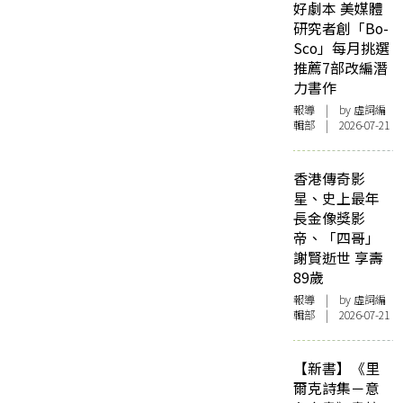
好劇本 美媒體
研究者創「Bo-
Sco」每月挑選
推薦7部改編潛
力書作
報導
| by 虛詞編
輯部 | 2026-07-21
香港傳奇影
星、史上最年
長金像獎影
帝、「四哥」
謝賢逝世 享壽
89歲
報導
| by 虛詞編
輯部 | 2026-07-21
【新書】《里
爾克詩集－意