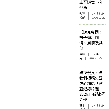
圭吾逝世 享年
68歲
報導
| by 虛詞編
輯部 | 2026-07-27
【邁克專欄：
拍子簿】國
情、風情及其
他
專欄
| by
邁
克
| 2026-07-27
黑夜漫長，但
我們拒絕失聲
虛詞精選「歐
亞紀錄片週
2026」4部必看
之作
其他
| by 虛詞編