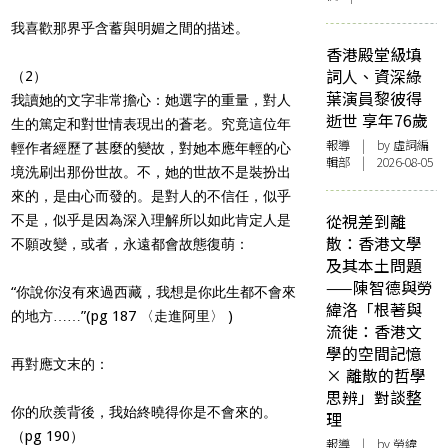
我喜歡那界乎含蓄與明媚之間的描述。
香港殿堂級填
詞人、資深綠
（2）
葉演員黎彼得
我讀她的文字非常擔心：她選字的重量，對人
逝世 享年76歲
生的篤定和對世情表現出的蒼老。究竟這位年
報導
| by 虛詞編
輕作者經歷了甚麼的變故，對她本應年輕的心
輯部 | 2026-08-05
境洗刷出那份世故。不，她的世故不是裝扮出
來的，是由心而發的。是對人的不信任，似乎
從視差到離
不是，似乎是因為深入理解所以如此肯定人是
散：香港文學
不願改變，或者，永遠都會故態復萌：
及其本土問題
——陳智德與勞
“你說你沒有來過西藏，我想是你此生都不會來
緯洛「根著與
的地方……”(pg 187 〈走進阿里〉 )
流徙：香港文
學的空間記憶
再對應文末的：
× 離散的哲學
思辨」對談整
你的欣羨背後，我始終曉得你是不會來的。
理
（pg 190）
報導
| by 勞緯