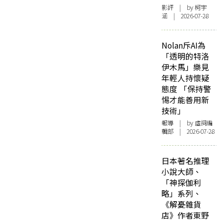
影評
| by 柯宇
涵 | 2026-07-28
Nolan斥AI為
「透明的特洛
伊木馬」樂見
年輕人持懷疑
態度 「保持警
惕才能善用新
技術」
報導
| by 虛詞編
輯部 | 2026-07-28
日本著名推理
小說大師、
「神探伽利
略」系列、
《解憂雜貨
店》作者東野