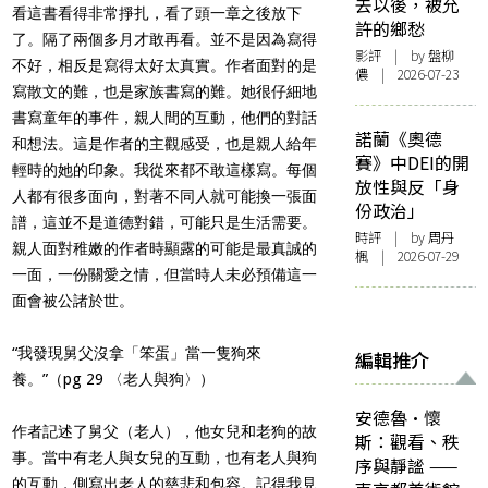
去以後，被允
看這書看得非常掙扎，看了頭一章之後放下
許的鄉愁
了。隔了兩個多月才敢再看。並不是因為寫得
影評
| by 盤柳
不好，相反是寫得太好太真實。作者面對的是
儂 | 2026-07-23
寫散文的難，也是家族書寫的難。她很仔細地
書寫童年的事件，親人間的互動，他們的對話
諾蘭《奧德
和想法。這是作者的主觀感受，也是親人給年
賽》中DEI的開
輕時的她的印象。我從來都不敢這樣寫。每個
放性與反「身
人都有很多面向，對著不同人就可能換一張面
份政治」
譜，這並不是道德對錯，可能只是生活需要。
時評
| by
周丹
親人面對稚嫩的作者時顯露的可能是最真誠的
楓
| 2026-07-29
一面，一份關愛之情，但當時人未必預備這一
面會被公諸於世。
“我發現舅父沒拿「笨蛋」當一隻狗來
編輯推介
養。”（pg 29 〈老人與狗〉）
安德魯·懷
作者記述了舅父（老人），他女兒和老狗的故
斯：觀看、秩
事。當中有老人與女兒的互動，也有老人與狗
序與靜謐 ——
的互動，側寫出老人的慈悲和包容。記得我見