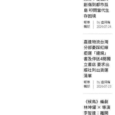
創傷到都市孤
島 叩問當代生
存困境
報導
| by 虛詞編
輯部 | 2026-07-24
嘉達物流台灣
分部憂踩紅線
拒運「違規」
書及停送4間獨
立書店 要求出
版社列出貨運
清單
報導
| by 虛詞編
輯部 | 2026-07-23
《候鳥》編劇
林坤燿 × 導演
李智達：離開