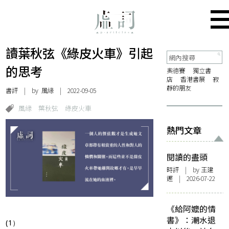
讀葉秋弦《綠皮火車》引起
的思考
奧德賽
獨立書
店
香港書展
寂
靜的朋友
書評
| by 風緣 | 2022-09-05
風緣
葉秋弦
綠皮火車
熱門文章
閱讀的盡頭
時評
| by 王建
鏗 | 2026-07-22
《給阿嬤的情
書》：潮水退
(1）