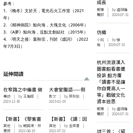
成長
參考：
報導
| by 虛詞編
1. 《晚冬》文於天，電光石火工作室（2021
輯部 | 2026-07-31
年）
2. 《精神病院》鯨向海，大塊文化（2006年）
仿織
3. 《A夢》鯨向海，逗點文創結社 （2015年）
4. 〈明天之後〉葉秋弦，刊於《虛詞》（2022
小說
| by 悇
愉 | 2026-07-31
年7月3日）
杭州流浪漢入
圖書館看書遭
延伸閱讀
投訴 館方覆
「讀書不是讓
你自覺高人一
在窄路之中編書 做
大會堂腹語——側
等」戳破文化
一顆會發光的微塵
記成書的日子
專訪
| by 王瀚樑 |
散文
| by
葉秋弦
|
資本迷思
2023-11-30
2023-01-19
——訪中華書局編
輯葉秋弦
報導
| by 虛詞編
輯部 | 2026-07-31
【新書】《黎紫書
【新書】《讀：因
小小說》前言
為有小說，我們得
其他
| by 鮑國鴻、林
其他
| by 金英夏 |
惠娟 | 2022-08-19
2022-07-22
詩三首：〈留
以自由》——作者