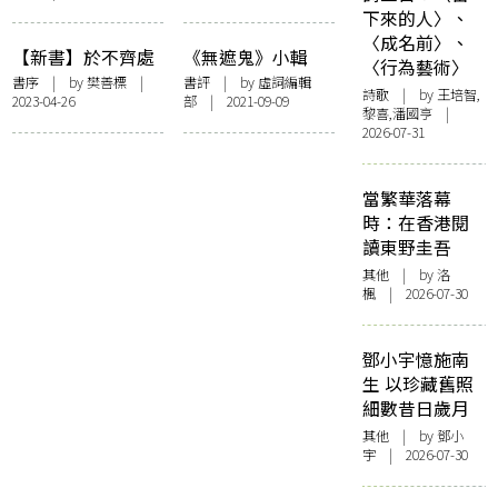
下來的人〉、
的話
〈成名前〉、
【新書】於不齊處
《無遮鬼》小輯
〈行為藝術〉
見精神──《參差
書序
| by 樊善標 |
書評
| by 虛詞編輯
詩歌
| by 王培智,
2023-04-26
部 | 2021-09-09
杪》推薦序
黎喜,潘國亨 |
2026-07-31
當繁華落幕
時：在香港閱
讀東野圭吾
其他
| by
洛
楓
| 2026-07-30
鄧小宇憶施南
生 以珍藏舊照
細數昔日歲月
其他
| by 鄧小
宇 | 2026-07-30