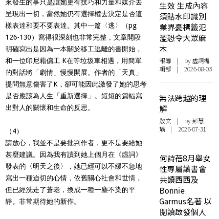
來發生的事只是讓她更有技巧和力量和媒介去
生效 生成內容
呈現出一切，當然她仍有選擇權去決定是否這
須貼水印識別
樣表達和要不要表達。其中一篇〈逃〉（pg
業界憂標籤氾
濫恐令大眾麻
126-130）寫得很深刻也非常完整，文章開段
木
明確寫出是因為一本關於移工逃離的書開始，
報導
| by 虛詞編
和一位印尼藉傭工 K在等垃圾車相遇，用簡單
輯部 | 2026-08-03
的對話將「劇情」慢慢開展。作者的「天真」
提問無意傷害了K，卻可能因此激發了她的思考
是否應該為人生「重新選擇」。短短的篇幅寫
無法跨越的理
解
出對人的關懷和生命的反思。
散文
| by 彭慧
瑜 | 2026-07-31
（4）
請放心，我並不是要批判作者，更不是要給她
甚麼建議。因為我有讀到她上個月在《虛詞》
何詩蓓8月舉女
發表的〈明天之後〉，她已經可以不緩不急地
性專屬讀書會
寫出一種迫切的心情，依舊關心社會和世情，
共讀西西及
Bonnie
但已經洗走了蒼老，換成一種一塵不染的平
Garmus名著 以
靜。非常期待她的新作。
閱讀啟發個人