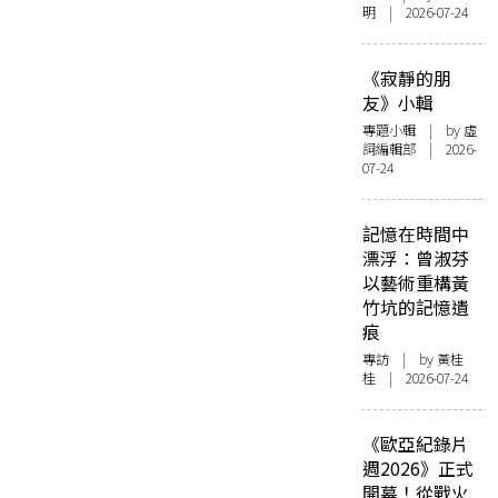
明 | 2026-07-24
《寂靜的朋
友》小輯
專題小輯
| by 虛
詞編輯部 | 2026-
07-24
記憶在時間中
漂浮：曾淑芬
以藝術重構黃
竹坑的記憶遺
痕
專訪
| by 黃桂
桂 | 2026-07-24
《歐亞紀錄片
週2026》正式
開幕！從戰火