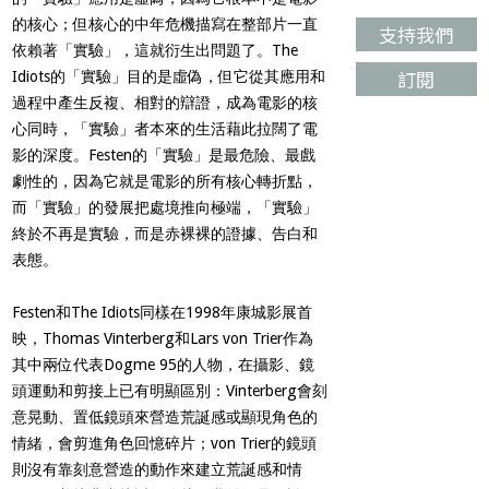
的核心；但核心的中年危機描寫在整部片一直
支持我們
依賴著「實驗」，這就衍生出問題了。
The
訂閱
Idiots
的「實驗」目的是虛偽，但它從其應用和
過程中產生反複、相對的辯證，成為電影的核
心同時，「實驗」者本來的生活藉此拉闊了電
影的深度。
Festen
的「實驗」是最危險、最戲
劇性的，因為它就是電影的所有核心轉折點，
而「實驗」的發展把處境推向極端，「實驗」
終於不再是實驗，而是赤裸裸的證據、告白和
表態。
Festen
和
The Idiots
同樣在
1998
年康城影展首
映，
Thomas Vinterberg
和
Lars von Trier
作為
其中兩位代表
Dogme 95
的人物，在攝影、鏡
頭運動和剪接上已有明顯區別：
Vinterberg
會刻
意晃動、置低鏡頭來營造荒誕感或顯現角色的
情緒，會剪進角色回憶碎片；
von Trier
的鏡頭
則沒有靠刻意營造的動作來建立荒誕感和情