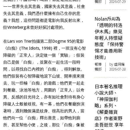
輯部 | 2026-07-29
——
世界失去其意義，國家失去其意義，社會
失去其意義，我們憑什麼擁有自己生存的意
Nolan斥AI為
義？我想，這些問題都是電影向我反射出來，
「透明的特洛
但
Vinterberg
未曾好好探討處理的。
伊木馬」樂見
年輕人持懷疑
在
Lars von Trier
拍攝第二部
Dogme 95
的電影
態度 「保持警
《白痴》
(The Idiots, 1998)
裡，一班沒有心智
惕才能善用新
障礙的「正常人」決定做一個「實驗」：假裝
技術」
自己是個「白痴」，並聚在一起生活一段時
報導
| by 虛詞編
輯部 | 2026-07-28
間，以尋找自己內裡的「白痴」，得到解放。
他們假裝有心智障礙地滾下山坡、開車撞來撞
去、玩一些極「白痴」的遊戲；他們更一起走
日本著名推理
到餐廳、泳池等地方，周圍的「正常人」以奇
小說大師、
異、反感的目光待之，亦有如社會對待有身心
「神探伽利
障礙人士般被歧視。有一幕，他們在餐廳扮演
略」系列、
著時，遇到幾個滿是紋身、很高壯的男人，當
《解憂雜貨
店》作者東野
他們向一位「白痴」釋出善意，如帶他到廁
圭吾逝世 享年
所、甚至幫他小便，之後，那位「白痴」像被