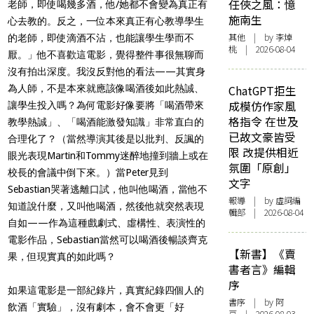
任俠之風：憶
老師，即使喝幾多酒，他
/
她都不會變為真正有
施南生
心去教的。反之，一位本來真正有心教導學生
其他
| by 李焯
的老師，即使滴酒不沾，也能讓學生學而不
桃 | 2026-08-04
厭。」他不喜歡這電影，覺得整件事很無聊而
沒有拍出深度。我沒反對他的看法
——
其實身
為人師，不是本來就應該像喝酒後如此熱誠、
ChatGPT拒生
成模仿作家風
讓學生投入嗎？為何電影好像要將「喝酒帶來
格指令 在世及
教學熱誠」、「喝酒能激發知識」非常直白的
已故文豪皆受
合理化了？（當然導演其後是以批判、反諷的
限 改提供相近
眼光表現
Martin
和
Tommy
迷醉地撞到牆上或在
氛圍「原創」
校長的會議中倒下來。）當
Peter
見到
文字
Sebastian
哭著逃離口試，他叫他喝酒，當他不
報導
| by 虛詞編
知道說什麼，又叫他喝酒，然後他就突然表現
輯部 | 2026-08-04
自如
——
作為這種戲劇式、虛構性、表演性的
電影作品，
Sebastian
當然可以喝酒後暢談齊克
【新書】《賣
果，但現實真的如此嗎？
書者言》編輯
序
如果這電影是一部紀錄片，真實紀錄四個人的
書序
| by 阿
飲酒「實驗」，沒有劇本，會不會更「好