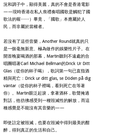
況和調子中，顯得美麗，真的不會是香港電影
——
現時香港在私人喪禮奏唱國歌是觸犯了國
歌法的喔
⋯⋯
）畢竟，「國歌」本應屬於人
民，而非屬於當權者。
若沒有了這些音樂，
Another Round
就真的只
是一個毫無新意、極為做作的娛樂性片子。在
開首晚宴喝酒的那幕，
Martin
聽到不遠處的合
唱團唱著
Carl Michael Bellman
的
Drick Ur Ditt
Glas
（從你的杯子喝），歌詞第一句已直指酒
精與死亡：
Drick ur ditt glas, se Döden på dig
väntar
（從你的杯子裡喝，看到死亡在等著
你）。
Martin
眼泛起淚，拿著酒杯，歌聲掩過
對話，他彷彿感受到一種毀滅性的解放，而這
種感覺是不能沒有其音樂的
——
即使註定被毀滅，也要在毀滅中得到最美的酣
醉，得到真正的生活和自己。