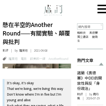
懸在半空的Another
Round——有關實驗、顛覆
蜘蛛俠
奧德賽
獨立書店
施南
與批判
生
影評
| by
羅昊培
| 2021-06-08
羅昊培
電影
醉美的一課
AnotherRound
熱門文章
諾蘭《奧德
賽》中DEI的開
放性與反「身
It's okay, it's okay
份政治」
That we're living, we're living this way
時評
| by
周丹
Don't know where I'm in five but I'm
楓
| 2026-07-29
young and alive
Fuck what they are saying, what a life