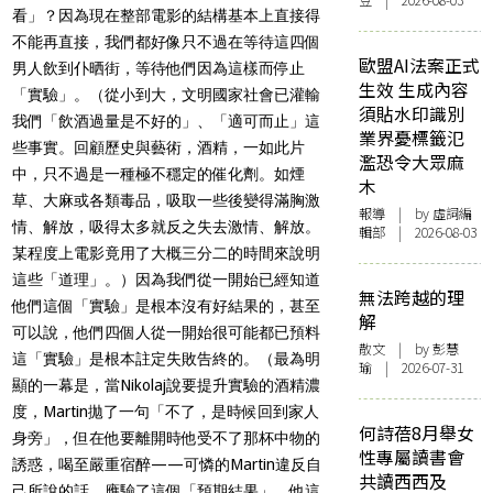
豆 | 2026-08-03
看」？因為現在整部電影的結構基本上直接得
不能再直接，我們都好像只不過在等待這四個
歐盟AI法案正式
男人飲到仆晒街，等待他們因為這樣而停止
生效 生成內容
「實驗」。（從小到大，文明國家社會已灌輸
須貼水印識別
我們「飲酒過量是不好的」、「適可而止」這
業界憂標籤氾
些事實。回顧歷史與藝術，酒精，一如此片
濫恐令大眾麻
中，只不過是一種極不穩定的催化劑。如煙
木
草、大麻或各類毒品，吸取一些後變得滿胸激
報導
| by 虛詞編
情、解放，吸得太多就反之失去激情、解放。
輯部 | 2026-08-03
某程度上電影竟用了大概三分二的時間來說明
這些「道理」。）因為我們從一開始
已經知道
無法跨越的理
他們這個「實驗」是根本沒有好結果的，甚至
解
可以說，他們四個人從一開始很可能
都已預料
散文
| by 彭慧
這「實驗」是根本註定失敗告終的。（最為明
瑜 | 2026-07-31
顯的一幕是，當
Nikolaj
說要提升實驗的酒精濃
度，
Martin
拋了一句「不了，是時候回到家人
何詩蓓8月舉女
身旁」，但在他要離開時他受不了那杯中物的
性專屬讀書會
誘惑，喝至嚴重宿醉
——
可憐的
Martin
違反自
共讀西西及
己所說的話，應驗了這個「預期結果」，他這