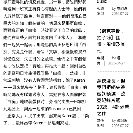
68歲
徹底羞辱似的憤怒跑走。另一幕，當他們野餐
報導
| by 虛詞編
時遇到一班真正有身心障礙的人士時，他們有
輯部 | 2026-07-27
人忽然沉了臉色、無言而對
——
他們發現自己
巨大的無知，假裝做的一切原來是那麼白痴，
【邁克專欄：
面對真正的「白痴」時被看穿了自己的虛偽；
拍子簿】國
他們在這些人面前只能做回「正常人」，和他
情、風情及其
們一起笑一起玩，那是他們真正反思所謂「白
他
痴」究竟是什麼。這個「實驗」卻慢慢發展成
專欄
| by
邁
群體性交、失去目的之放縱。他們之中有個領
克
| 2026-07-27
袖，他決定把「實驗」再推大一點：回到自己
的家庭和日常生活裡假裝「白痴」。然後，非
黑夜漫長，但
常諷刺地，沒有人肯願意這樣做，除了
Karen
我們拒絕失聲
——
原來她失去了兒子，這段假裝「白痴」的
虛詞精選「歐
時間她沒有聯絡過家人，當她在家人面前假裝
亞紀錄片週
「白痴」地吃著蛋糕時，旁邊的丈夫一巴掌打
2026」4部必看
到她臉上，與她一起來的
Susanne
（已做回
之作
「正常人」）哭了出來，起來向
Karen
說，「夠
其他
| by 虛詞編
了」，最終她帶
Karen
一起離開家裡。
輯部 | 2026-07-27