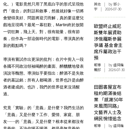
其他
| by 鄧小
化。）電影竟然只用了黑底白字的形式呈現他
宇 | 2026-07-30
們「復合」的對話和敘事，然後就好像一切將
會變得美好、問題將迎刃而解，真的要這麼兒
戲地呈現嗎？最尾一幕狂歡，
Martin
終於放開
歐盟終止威尼
斯雙年展資助
一切狂舞，飛上天。對，很有能量，很有節
涉俄羅斯參展
奏，但作為一部這個時代的電影，導演真的有
爭議 基金會主
新的觀點嗎？
席斥屬政治干
預
導演有嘗試作出更深的批判：在片中剪入一段
報導
| by 虛詞編
各國不同政治領袖喝醉的畫面、醉醺醺地發表
輯部 | 2026-07-30
演說等醜態。導演似乎要指出：醉酒不是失敗
者的墓誌銘；所有人都喝酒，世界也許是由醉
田園書屋宣布
酒者建成的。也許，我們的世界從來沒清醒
租約期滿後結
過。
業 「感謝50年
來風雨同路」
究竟「實驗」的「意義」是什麼？我們生活的
文藝界人士及
「意義」又是什麼？工作、愛情、家庭、朋
網民惋惜追念
友
⋯⋯
的「意義」又是什麼？根本從來都沒有
報導
| by 虛詞編
意義的，不論你喝不喝酒，都是毫無意義的