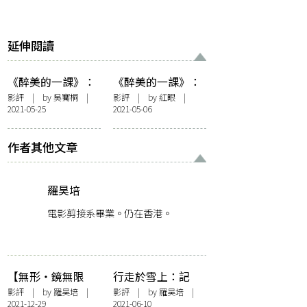
延伸閱讀
《醉美的一課》：
《醉美的一課》：
重新活一次
人生失意，不如飲
影評
| by 吳騫桐 |
影評
| by
紅眼
|
2021-05-25
2021-05-06
多 Round
作者其他文章
羅昊培
電影剪接系畢業。仍在香港。
【無形・鏡無限
行走於雪上：記
M(irror)+】橢圓狀
《大象席地而坐》
影評
| by
羅昊培
|
影評
| by
羅昊培
|
2021-12-29
2021-06-10
的神祕物體——淺