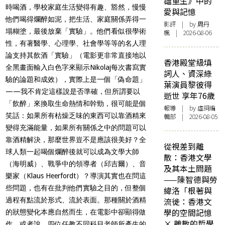
雄重生》中的
時喝酒，學校家庭生活變得有趣、豁然，慢慢
愛與記憶
他們喝得爛醉如泥，把生活、家庭關係弄得一
影評
| by
周丹
塌糊塗，最後放棄「實驗」。他們看似很學術
楓
| 2026-08-06
性，有著醫學、心理學、社會學等等的名人理
論支持其飲酒「實驗」（電影更非常直接地以
香港殿堂級填
全黑畫面輸入白色字來顯示
Nikolaj
每次書寫實
詞人、資深綠
驗的論題和成效），實際上是一個「偽命題」
葉演員黎彼得
——
我不肯定這樣說是否準確，但所謂要以
逝世 享年76歲
「飲醉」來換取生命熱情和幹勁，很可能是個
報導
| by 虛詞編
笑話：如果所有枯燥乏味的東西可以靠酒精來
輯部 | 2026-08-05
變得充滿能量，如果所有關係之中的問題可以
靠酒精解決，那麼世界豈不是應該很美好？全
從視差到離
球人類一起喝個爛醉後就可以成為文學大師
散：香港文學
（海明威）、戰爭中的領導者（邱吉爾）、音
及其本土問題
樂家（
Klaus Heerfordt
）？導演其實也在問這
——陳智德與勞
些問題，也有在批判他們實驗之目的，但整個
緯洛「根著與
過程有點流於形式、流於表面。那種關於酒精
流徙：香港文
學的空間記憶
的狀態變化本應自然而生，在電影中卻顯得做
× 離散的哲學
作，或者說，四位任教不同科目老師所產生的