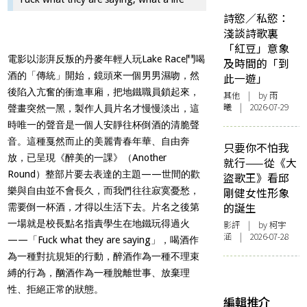
詩慾／私慾：
淺談詩歌裏
「紅豆」意象
電影以澎湃反叛的丹麥年輕人玩
Lake Race
鬥喝
及時間的「到
酒的「傳統」開始，鏡頭來一個男男濕吻，然
此一遊」
後陷入亢奮的衝進車廂，把地鐵職員鎖起來，
其他
| by 雨
曦 | 2026-07-29
聲畫突然一黑，製作人員片名才慢慢淡出，這
時唯一的聲音是一個人安靜往杯倒酒的清脆聲
音。這種戛然而止的美麗青春年華、自由奔
只要你不怕我
放，已呈現《
醉美的一課》（Another
就行——從《大
Round）整部片要去表達的主題——世間的歡
盜歌王》看邱
樂與自由並不會長久，而我們往往寂寞憂愁，
剛健女性形象
的誕生
需要倒一杯酒，才得以生活下去。片名之後第
一場就是校長點名指責學生在地鐵玩得過火
影評
| by 柯宇
涵 | 2026-07-28
——「Fuck what they are saying」，喝酒作
為一種對抗規矩的行動，醉酒作為一種不理束
縛的行為，酗酒作為一種脫離世事、放棄理
性、拒絕正常的狀態。
編輯推介