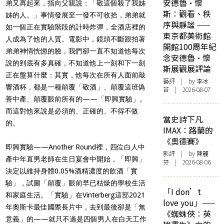
安德魯·懷
弟又再起來，指向父親說：「敬這個殺了我姊
斯：觀看、秩
姊的人。」事情發展至一發不可收拾，弟弟就
序與靜謐 ——
如一個正在實驗階段的計時炸彈，全酒店裡的
東京都美術館
人成為了他的人質。電影中，鏡頭不斷跟拍著
開館100周年紀
弟弟神情恍惚的臉，我們卻一直不知道他每次
念安德魯·懷
說的到底有多真確，不知道他上一刻和下一刻
斯展觀展評論
正在盤算什麼：其實，他每次在所有人面前敲
藝評
| by 李冰
響酒杯，都是一種顛覆「敬酒」、顛覆這班偽
苔 | 2026-08-07
善中產、顛覆眼前所有的
——
「即興實驗」。
而這對他來說是必須的、正確的、不得不做
當史詩下凡
的。
IMAX：路蘭的
《奧德賽》
即興實驗
——Another Round
裡，四位白人中
影評
| by 陳麗
產中年直男老師在生日宴會中開始，「即興」
芬 | 2026-08-06
決定以維持身體
0.05%
酒精濃度的飲酒「實
驗」，試圖「顛覆」眼前早已枯燥的學校生活
「I don’t
和家庭生活。「實驗」在
Vinterberg
這部
2021
love you」——
年奧斯卡最佳國際長片中，去到最後卻是「無
《蜘蛛俠：英
意義」的
——
就只不過是四個男人在白天工作