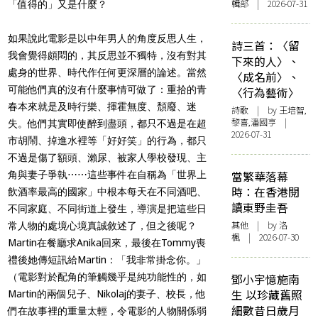
輯部 | 2026-07-31
「值得的」又是什麼？
如果說此電影是以中年男人的角度反思人生，
詩三首：〈留
我會覺得頗悶的，其反思並不獨特，沒有對其
下來的人〉、
處身的世界、時代作任何更深層的論述。當然
〈成名前〉、
可能他們真的沒有什麼事情可做了：重拾的青
〈行為藝術〉
春本來就是及時行樂、揮霍無度、頹廢、迷
詩歌
| by 王培智,
黎喜,潘國亨 |
失。他們其實即使醉到盡頭，都只不過是在超
2026-07-31
市胡鬧、掉進水裡等「好好笑」的行為，都只
不過是傷了額頭、瀨尿、被家人學校發現、主
當繁華落幕
角與妻子爭執
⋯⋯
這些事件在自稱為「世界上
時：在香港閱
飲酒率最高的國家」中根本每天在不同酒吧、
讀東野圭吾
不同家庭、不同街道上發生，導演是把這些日
其他
| by
洛
常人物的處境心境真誠敘述了，但之後呢？
楓
| 2026-07-30
Martin
在餐廳求
Anika
回來，最後在
Tommy
喪
禮後她傳短訊給
Martin
：「我非常掛念你。」
（電影對於配角的筆觸幾乎是純功能性的，如
鄧小宇憶施南
生 以珍藏舊照
Martin
的兩個兒子、
Nikolaj
的妻子、校長，他
細數昔日歲月
們在故事裡的重量太輕，令電影的人物關係弱