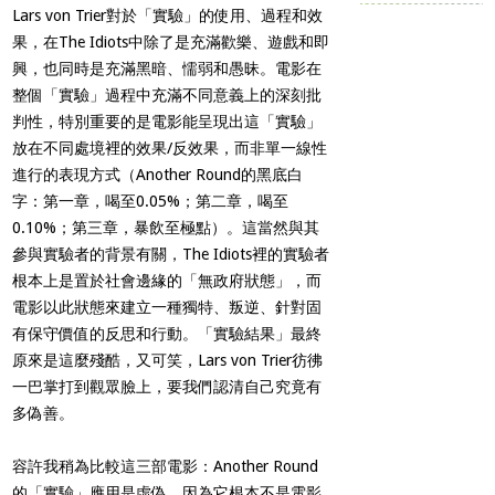
Lars von Trier
對於「實驗」的使用、過程和效
果，在
The Idiots
中除了是充滿歡樂、遊戲和即
興，也同時是充滿黑暗、懦弱和愚昧。電影在
整個「實驗」過程中充滿不同意義上的深刻批
判性，特別重要的是電影能呈現出這「實驗」
放在不同處境裡的效果
/
反效果，而非單一線性
進行的表現方式（
Another Round
的黑底白
字：第一章，喝至
0.05%
；第二章，喝至
0.10%
；第三章，暴飲至極點）。這當然與其
參與實驗者的背景有關，
The Idiots
裡的實驗者
根本上是置於社會邊緣的「無政府狀態」，而
電影以此狀態來建立一種獨特、叛逆、針對固
有保守價值的反思和行動。「實驗結果」最終
原來是這麼殘酷，又可笑，
Lars von Trier
彷彿
一巴掌打到觀眾臉上，要我們認清自己究竟有
多偽善。
容許我稍為比較這三部電影：
Another Round
的「實驗」應用是虛偽，因為它根本不是電影