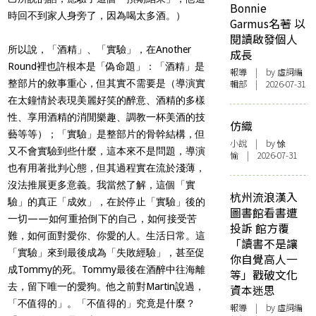
Bonnie
時回不到家人身旁了，因為喝太多酒。）
Garmus名著 以
閱讀啟發個人
所以說，「酒精」、「實驗」，在
Another
成長
Round
裡也許根本是「偽命題」：「酒精」是
報導
| by 虛詞編
整部片的敘事重心，但其實不需要是（導演實
輯部 | 2026-07-31
在太鐘情於表現美麗好笑的醉意、酒精的多樣
性、享用酒精的消閒樂趣、調教一杯美酒的技
仿織
藝等等）；「實驗」是整部片的骨幹結構，但
小說
| by 悇
又不會實驗到些什麼，這本來不是問題，導演
愉 | 2026-07-31
也有用著批判心態，但其過程實在流於淺薄，
沒法推展更多意義。我當然了解，這個「實
杭州流浪漢入
驗」的真正「成效」，在於停止「實驗」後的
圖書館看書遭
一切
——
如何重拾倒下的自己，如何接受苦
投訴 館方覆
難，如何面對愛你、你愛的人。生活日常。這
「讀書不是讓
「實驗」來到最後成為「失敗經驗」，甚至促
你自覺高人一
成
Tommy
的死。
Tommy
最後在酒醉中往海離
等」戳破文化
去，留下唯一的愛狗。他之前對
Martin
說過，
資本迷思
「不值得的」。「不值得的」究竟是什麼？
報導
| by 虛詞編