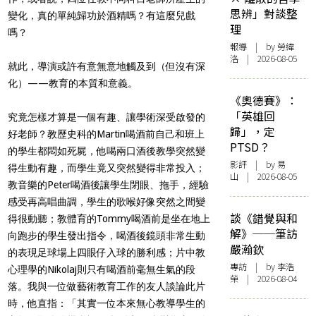
思辨」對談整
變化，真的單純歸功於酒精嗎？有這麼兒戲
理
嗎？
報導
| by 勞緯
洛 | 2026-08-05
就此，導演或許有意無意地觸及到（但沒有深
化）
——
教育的本質和意義。
《奧德賽》：
「英雄回
究竟怎樣才算是一個有趣、讓學術深受啟發的
歸」，定
好老師？教歷史科的
Martin
喝酒前自己和班上
PTSD？
的學生都悶如死屍，他喝兩口酒後教學突然變
影評
| by 易
得生動有趣，而學生竟又突然變得非常投入；
山 | 2026-08-05
教音樂的
Peter
喝酒後讓學生閉眼、拖手，經驗
感受再高唱曲調，學生的歌喉好像突然之間變
談《錯覺與和
得很動聽；教體育的
Tommy
喝酒前是坐在地上
解》──筆訪
向跑步的學生發出指令，喝酒後鏡頭非常生動
嚴瀚欽
的表現足球場上四眼仔入球的勝利感；片中教
專訪
| by 李浩
心理學的
Nikolaj
則只有喝酒前毫無生氣的段
榮 | 2026-08-04
落。我與一位做藝術教育工作的友人談論此片
時，他直指：「其實一位本來無心教導學生的