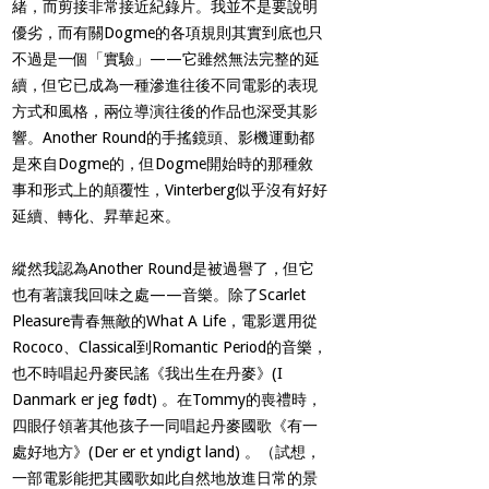
緒，而剪接非常接近紀錄片。我並不是要說明
優劣，而有關
Dogme
的各項規則其實到底也只
不過是一個「實驗」
——
它雖然無法完整的延
續，但它已成為一種滲進往後不同電影的表現
方式和風格，兩位導演往後的作品也深受其影
響。
Another Round
的手搖鏡頭、影機運動都
是來自
Dogme
的，但
Dogme
開始時的那種敘
事和形式上的顛覆性，
Vinterberg
似乎沒有好好
延續、轉化、昇華起來。
縱然我認為
Another Round
是被過譽了，但它
也有著讓我回味之處
——
音樂。除了
Scarlet
Pleasure
青春無敵的
What A Life
，電影選用從
Rococo
、
Classical
到
Romantic Period
的音樂，
也不時唱起丹麥民謠《我出生在丹麥》
(I
Danmark er jeg født)
。在
Tommy
的喪禮時，
四眼仔領著其他孩子一同唱起丹麥國歌《有一
處好地方》
(Der er et yndigt land)
。（試想，
一部電影能把其國歌如此自然地放進日常的景