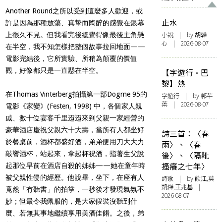
Another Round
之所以受到這麼多人歡迎，或
止水
許是因為那種放蕩、真摯而陶醉的感覺在銀幕
小說
| by 胡韡
上很久不見。但我看完後總覺得像最後主角懸
心 | 2026-08-07
在半空，我不知怎樣把整個故事拉回地面
——
電影完結後，它所實驗、所稍為顛覆的價值
觀，好像都只是一直懸在半空。
【字遊行·巴
黎】熱
在
Thomas Vinterberg
拍攝第一部
Dogme 95
的
字遊行
| by 郭芊
葉 | 2026-08-07
電影《家變》
(Festen, 1998)
中，各個家人親
戚、數十位宴客千里迢迢來到父親一家經營的
豪華酒店慶祝父親六十大壽，當所有人都坐好
詩三首：〈春
於餐桌前，酒杯都盛好酒，弟弟便用刀大大力
雨〉、〈春
敲響酒杯，站起來，拿起杯祝酒，指著生父說
後〉、〈隔靴
搔癢之七年〉
起那位早前在酒店自殺的姊姊
——
她在童年時
被父親性侵的經歷。他說畢，坐下，在座有人
詩歌
| by 飲江,莫
凱傑,王兆基 |
竟然「冇聽書」的拍掌，一秒後才發現氣氛不
2026-08-07
妙；但最令我佩服的，是大家假裝沒聽到什
麼、若無其事地繼續享用美酒佳餚。之後，弟