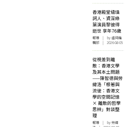
香港殿堂級填
詞人、資深綠
葉演員黎彼得
逝世 享年76歲
報導
| by 虛詞編
輯部 | 2026-08-05
從視差到離
散：香港文學
及其本土問題
——陳智德與勞
緯洛「根著與
流徙：香港文
學的空間記憶
× 離散的哲學
思辨」對談整
理
報導
| by 勞緯