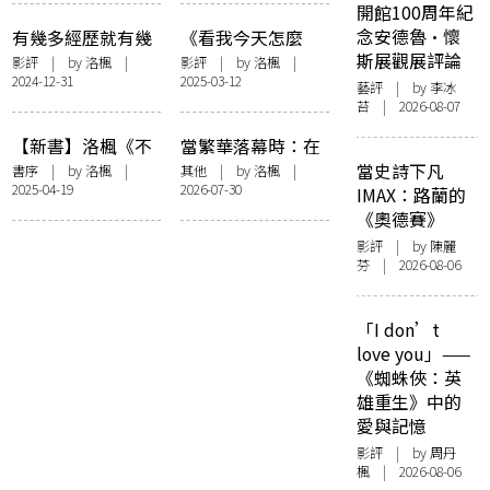
村上春樹
開館100周年紀
念安德魯·懷
有幾多經歷就有幾
《看我今天怎麼
斯展觀展評論
多刺痛：《爸爸》
說》的兩個議題
影評
| by 洛楓 |
影評
| by 洛楓 |
2024-12-31
2025-03-12
藝評
| by 李冰
苔 | 2026-08-07
【新書】洛楓《不
當繁華落幕時：在
合時宜的群像：書
香港閱讀東野圭吾
當史詩下凡
書序
| by 洛楓 |
其他
| by 洛楓 |
2025-04-19
2026-07-30
寫理論的獨行者》
IMAX：路蘭的
自序——〈暗夜獨
《奧德賽》
行：理論的生命滋
影評
| by 陳麗
養〉
芬 | 2026-08-06
「I don’t
love you」——
《蜘蛛俠：英
雄重生》中的
愛與記憶
影評
| by
周丹
楓
| 2026-08-06