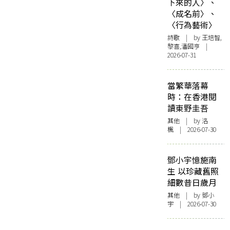
下來的人〉、
〈成名前〉、
〈行為藝術〉
詩歌
| by 王培智,
黎喜,潘國亨 |
2026-07-31
當繁華落幕
時：在香港閱
讀東野圭吾
其他
| by
洛
楓
| 2026-07-30
鄧小宇憶施南
生 以珍藏舊照
細數昔日歲月
其他
| by 鄧小
宇 | 2026-07-30