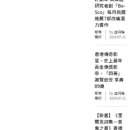
研究者創「Bo-
Sco」每月挑選
推薦7部改編潛
力書作
報導
| by 虛詞編
輯部 | 2026-07-21
香港傳奇影
星、史上最年
長金像獎影
帝、「四哥」
謝賢逝世 享壽
89歲
報導
| by 虛詞編
輯部 | 2026-07-21
【新書】《里
爾克詩集－意
象之書》書摘