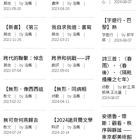
心 | 2026-08-07
星】情感聯盟：偶
身》自序——此身
其他
| by 洛楓 |
書序
| by 洛楓 |
2021-09-20
2023-04-26
像文化的議題
不在
【字遊行·巴
【新書】《第三
我自求我道：書寫
黎】熱
身》：說謊的屍體
周耀輝
其他
| by 洛楓 |
其他
| by 洛楓 |
字遊行
| by 郭芊
2021-11-26
2022-03-21
葉 | 2026-08-07
跨代的聯繫：悼念
跨界和挑戰——評
詩三首：〈春
倪匡
《停格中的塑像》
雨〉、〈春
其他
| by 洛楓 |
劇評
| by 洛楓 |
2022-07-04
2022-09-01
與《哲學係咁跳》
後〉、〈隔靴
搔癢之七年〉
詩歌
| by 飲江,莫
【無形．像西西這
【無形．同病相
凱傑,王兆基 |
樣的一個女子】西
連】心臟城市的病
散文
| by 洛楓 |
詩歌
| by 洛楓 |
2026-08-07
2023-02-22
2024-04-11
西的換衫遊戲：
變
《縫熊志》的工藝
安德魯·懷
與文字
無可奈何燕歸去
【2024諾貝爾文學
斯：觀看、秩
—— 懷念一代俠女
獎】放下獎項，拿
散文
| by 洛楓 |
時評
| by 洛楓 |
序與靜謐 ——
2024-07-24
2024-10-14
鄭佩佩
起閱讀的力量：記
東京都美術館