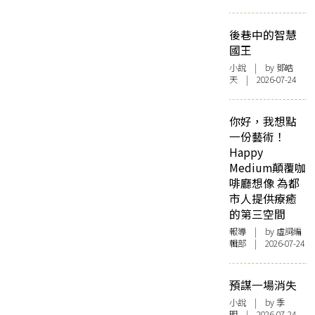
後巷中的智慧
國王
小說
| by 鄧皓
天 | 2026-07-24
你好，我想點
一份藝術！
Happy
Medium顛覆咖
啡廳想像 為都
市人提供療癒
的第三空間
報導
| by 虛詞編
輯部 | 2026-07-24
預謀一場消失
小說
| by 季
明 | 2026-07-24