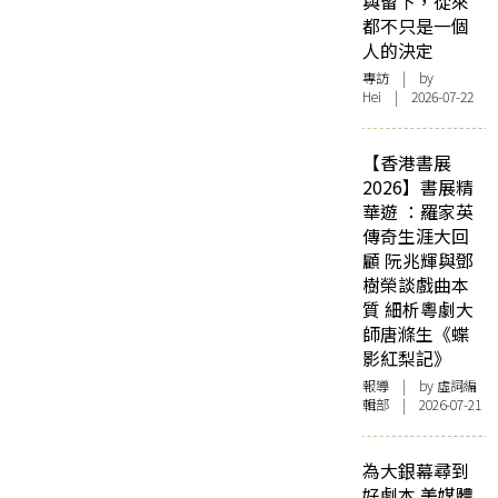
與留下，從來
都不只是一個
人的決定
專訪
| by
Hei | 2026-07-22
【香港書展
2026】書展精
華遊 ：羅家英
傳奇生涯大回
顧 阮兆輝與鄧
樹榮談戲曲本
質 細析粵劇大
師唐滌生《蝶
影紅梨記》
報導
| by 虛詞編
輯部 | 2026-07-21
為大銀幕尋到
好劇本 美媒體