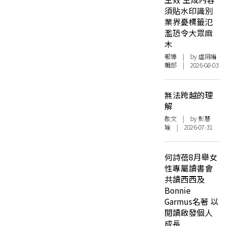
須貼水印識別
業界憂標籤氾
濫恐令大眾麻
木
報導
| by 虛詞編
輯部 | 2026-08-03
無法跨越的理
解
散文
| by 彭慧
瑜 | 2026-07-31
何詩蓓8月舉女
性專屬讀書會
共讀西西及
Bonnie
Garmus名著 以
閱讀啟發個人
成長