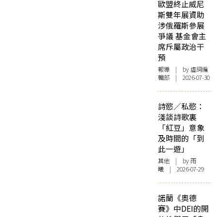
歐盟終止威尼
斯雙年展資助
涉俄羅斯參展
爭議 基金會主
席斥屬政治干
預
報導
| by 虛詞編
輯部 | 2026-07-30
詩慾／私慾：
淺談詩歌裏
「紅豆」意象
及時間的「到
此一遊」
其他
| by 雨
曦 | 2026-07-29
諾蘭《奧德
賽》中DEI的開