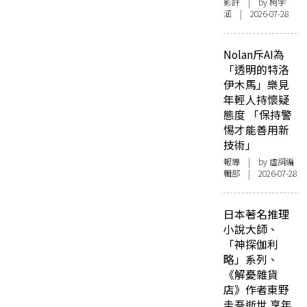
影評
| by 柯宇
涵 | 2026-07-28
Nolan斥AI為
「透明的特洛
伊木馬」樂見
年輕人持懷疑
態度 「保持警
惕才能善用新
技術」
報導
| by 虛詞編
輯部 | 2026-07-28
日本著名推理
小說大師、
「神探伽利
略」系列、
《解憂雜貨
店》作者東野
圭吾逝世 享年