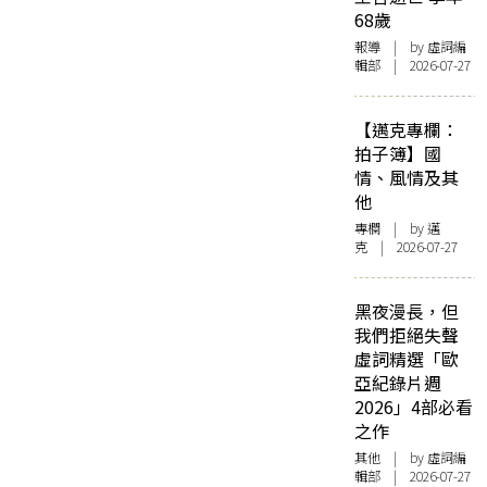
68歲
報導
| by 虛詞編
輯部 | 2026-07-27
【邁克專欄：
拍子簿】國
情、風情及其
他
專欄
| by
邁
克
| 2026-07-27
黑夜漫長，但
我們拒絕失聲
虛詞精選「歐
亞紀錄片週
2026」4部必看
之作
其他
| by 虛詞編
輯部 | 2026-07-27