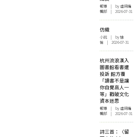
報導
| by 虛詞編
輯部 | 2026-07-31
仿織
小說
| by 悇
愉 | 2026-07-31
杭州流浪漢入
圖書館看書遭
投訴 館方覆
「讀書不是讓
你自覺高人一
等」戳破文化
資本迷思
報導
| by 虛詞編
輯部 | 2026-07-31
詩三首：〈留