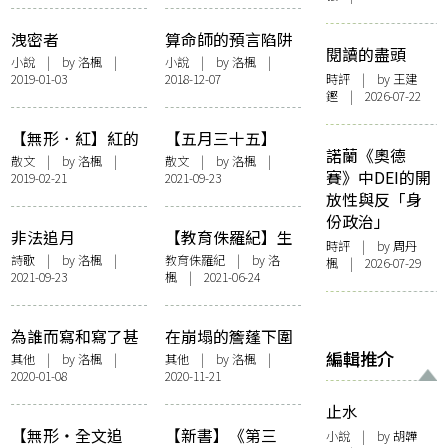
洩密者
算命師的預言陷阱
閱讀的盡頭
小說
| by 洛楓 |
小說
| by 洛楓 |
2019-01-03
2018-12-07
時評
| by 王建
鏗 | 2026-07-22
【無形．紅】紅的
【五月三十五】
諾蘭《奧德
錯誤（我的名字叫
〈回憶有罪〉的世
散文
| by 洛楓 |
散文
| by 洛楓 |
賽》中DEI的開
2019-02-21
2021-09-23
紅）
代轉接
放性與反「身
份政治」
非法追月
【教育侏羅紀】生
時評
| by
周丹
於時代的愚昧與悲
詩歌
| by 洛楓 |
教育侏羅紀
| by 洛
楓
| 2026-07-29
2021-09-23
楓 | 2021-06-24
哀
為誰而寫和寫了甚
在崩塌的簷蓬下圍
編輯推介
麽：藝術評論的危
爐：達明Replay演
其他
| by 洛楓 |
其他
| by 洛楓 |
2020-01-08
2020-11-21
機與機制
唱會
止水
【無形・全文追
【新書】《第三
小說
| by 胡韡