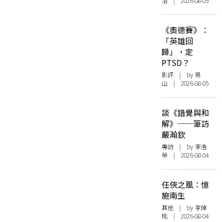
洛 | 2026-08-05
《奧德賽》：
「英雄回
歸」，定
PTSD？
影評
| by 易
山 | 2026-08-05
談《錯覺與和
解》──筆訪
嚴瀚欽
專訪
| by 李浩
榮 | 2026-08-04
任俠之風：憶
施南生
其他
| by 李焯
桃 | 2026-08-04