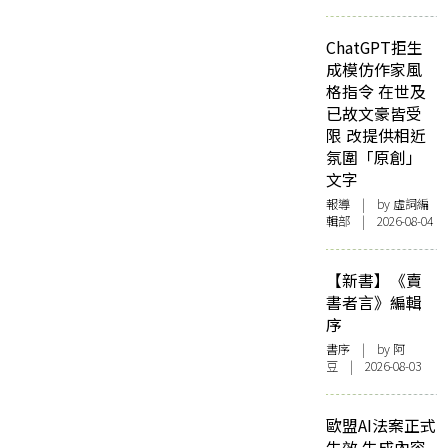
ChatGPT拒生
成模仿作家風
格指令 在世及
已故文豪皆受
限 改提供相近
氛圍「原創」
文字
報導
| by 虛詞編
輯部 | 2026-08-04
【新書】《賣
書者言》編輯
序
書序
| by 阿
豆 | 2026-08-03
歐盟AI法案正式
生效 生成內容