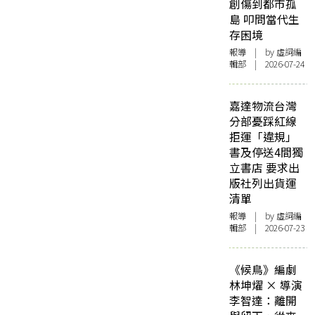
創傷到都市孤
島 叩問當代生
存困境
報導
| by 虛詞編
輯部 | 2026-07-24
嘉達物流台灣
分部憂踩紅線
拒運「違規」
書及停送4間獨
立書店 要求出
版社列出貨運
清單
報導
| by 虛詞編
輯部 | 2026-07-23
《候鳥》編劇
林坤燿 × 導演
李智達：離開