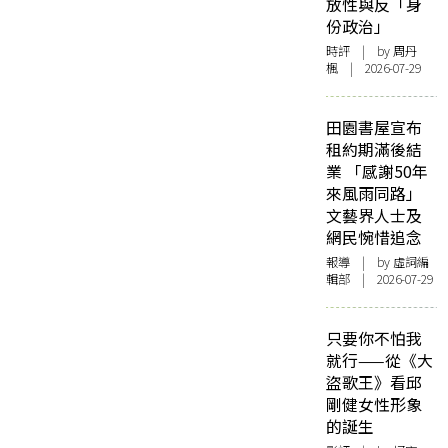
放性與反「身
份政治」
時評
| by
周丹
楓
| 2026-07-29
田園書屋宣布
租約期滿後結
業 「感謝50年
來風雨同路」
文藝界人士及
網民惋惜追念
報導
| by 虛詞編
輯部 | 2026-07-29
只要你不怕我
就行——從《大
盜歌王》看邱
剛健女性形象
的誕生