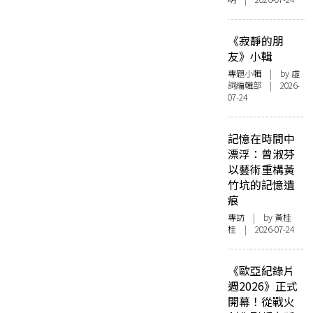
《寂靜的朋
友》小輯
專題小輯
| by 虛
詞編輯部 | 2026-
07-24
記憶在時間中
漂浮：曾淑芬
以藝術重構黃
竹坑的記憶遺
痕
專訪
| by 黃桂
桂 | 2026-07-24
《歐亞紀錄片
週2026》正式
開幕！從戰火