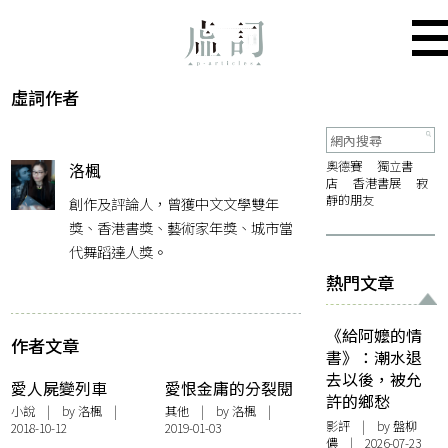
虛詞作者
奧德賽
獨立書
洛楓
店
香港書展
寂
靜的朋友
創作及評論人，曾獲中文文學雙年
獎、香港書獎、藝術家年獎、城市當
代舞蹈達人獎。
熱門文章
《給阿嬤的情
作者文章
書》：潮水退
去以後，被允
愛人屍變列車
愛恨金庸的分裂閱
許的鄉愁
讀
小說
| by 洛楓 |
其他
| by 洛楓 |
影評
| by 盤柳
2018-10-12
2019-01-03
儂 | 2026-07-23