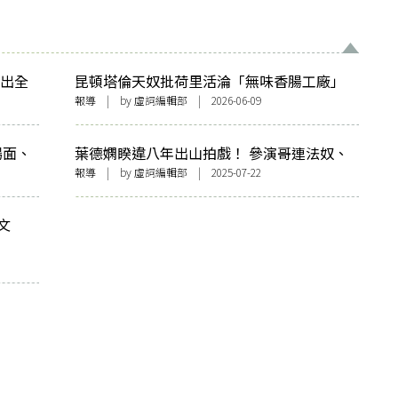
推出全
昆頓塔倫天奴批荷里活淪「無味香腸工廠」
稱近6年新片眾多弊病 Netflix《全信沒收》
報導
| by 虛詞編輯部 | 2026-06-09
成唯一佳作
場面、
葉德嫻睽違八年出山拍戲！ 參演哥連法奴、
陳法拉主演Netflix新戲
報導
| by 虛詞編輯部 | 2025-07-22
文
時》