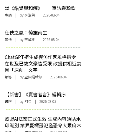
談《錯覺與和解》──筆訪嚴瀚欽
專訪
| by 李浩榮 | 2026-08-04
任俠之風：憶施南生
其他
| by 李焯桃 | 2026-08-04
ChatGPT拒生成模仿作家風格指令
在世及已故文豪皆受限 改提供相近氛
圍「原創」文字
報導
| by 虛詞編輯部 | 2026-08-04
【新書】《賣書者言》編輯序
書序
| by 阿豆 | 2026-08-03
歐盟AI法案正式生效 生成內容須貼水
印識別 業界憂標籤氾濫恐令大眾麻木