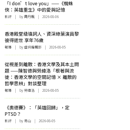
「I don’t love you」——《蜘蛛
俠：英雄重生》中的愛與記憶
影評
| by
周丹楓
| 2026-08-06
香港殿堂級填詞人、資深綠葉演員黎
彼得逝世 享年76歲
報導
| by 虛詞編輯部 | 2026-08-05
從視差到離散：香港文學及其本土問
題 ——陳智德與勞緯洛「根著與流
徙：香港文學的空間記憶 × 離散的
哲學思辨」對談整理
報導
| by 勞緯洛 | 2026-08-05
《奧德賽》：「英雄回歸」，定
PTSD？
影評
| by 易山 | 2026-08-05