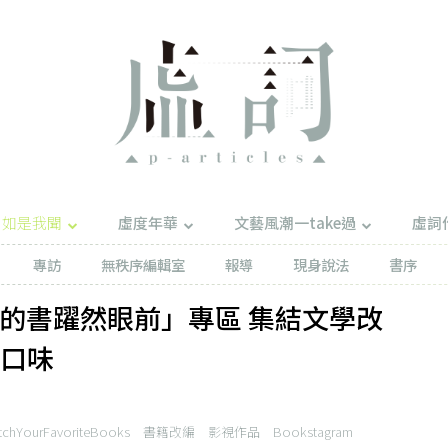
如是我聞
虛度年華
文藝風潮一take過
虛詞
專訪
無秩序編輯室
報導
現身說法
書序
最愛的書躍然眼前」專區 集結文學改
讀口味
tchYourFavoriteBooks
書籍改編
影視作品
Bookstagram