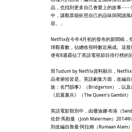
品，也找到更多自己會愛上的故事⋯⋯
中，讓觀眾能依照自己的品味與閱讀風
容。
」
Netflix在今年4月初的發布的新聞稿
球觀看數，佔總收視時數近兩成。這股氣
便有8週霸佔了英語電視節目排行榜的
而Tudum by Netfilx資料顯示，
品者俯拾皆是。英語劇集方面，改編自茱莉亞
族：名門韻事》（Bridgerton），以及改
《后翼棄兵》（The Queen's Gam
英語電影類別中，由珊迪娜·布洛（Sandra
佐舒·馬勒曼（Josh Malerman）2014
則改編自魯曼·阿拉姆（Rumaan Al