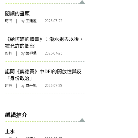
閱讀的盡頭
時評
| by 王建鏗 | 2026-07-22
《給阿嬤的情書》：潮水退去以後，
被允許的鄉愁
影評
| by 盤柳儂 | 2026-07-23
諾蘭《奧德賽》中DEI的開放性與反
「身份政治」
時評
| by
周丹楓
| 2026-07-29
編輯推介
止水