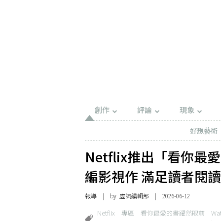
創作
評論
現象
好想藝術
Netflix推出「看你
編影視作 滿足讀者閱
報導
| by 虛詞編輯部 | 2026-06-12
Netflix
專區
看你最愛的書躍然眼前
Wa