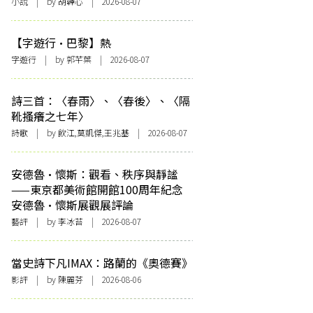
小說
| by 胡韡心 | 2026-08-07
【字遊行·巴黎】熱
字遊行
| by 郭芊葉 | 2026-08-07
詩三首：〈春雨〉、〈春後〉、〈隔
靴搔癢之七年〉
詩歌
| by 飲江,莫凱傑,王兆基 | 2026-08-07
安德魯·懷斯：觀看、秩序與靜謐
——東京都美術館開館100周年紀念
安德魯·懷斯展觀展評論
藝評
| by 李冰苔 | 2026-08-07
當史詩下凡IMAX：路蘭的《奧德賽》
影評
| by 陳麗芬 | 2026-08-06