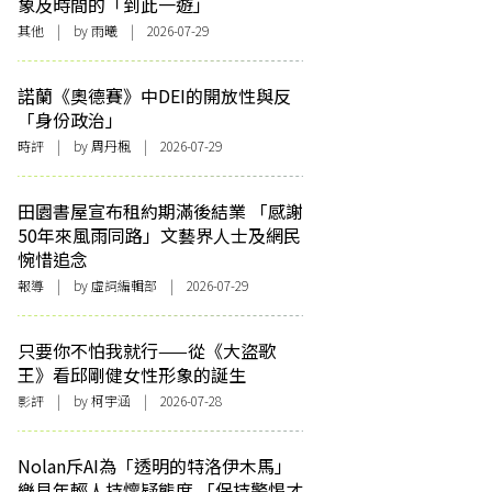
象及時間的「到此一遊」
其他
| by 雨曦 | 2026-07-29
諾蘭《奧德賽》中DEI的開放性與反
「身份政治」
時評
| by
周丹楓
| 2026-07-29
田園書屋宣布租約期滿後結業 「感謝
50年來風雨同路」文藝界人士及網民
惋惜追念
報導
| by 虛詞編輯部 | 2026-07-29
只要你不怕我就行——從《大盜歌
王》看邱剛健女性形象的誕生
影評
| by 柯宇涵 | 2026-07-28
Nolan斥AI為「透明的特洛伊木馬」
樂見年輕人持懷疑態度 「保持警惕才