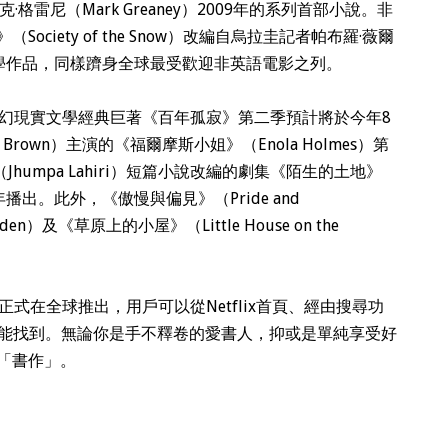
克·格雷尼（Mark Greaney）2009年的系列首部小說。非
ciety of the Snow）改編自烏拉圭記者帕布羅·薇爾
的非虛構文學作品，同樣躋身全球最受歡迎非英語電影之列。
，魔幻現實文學經典巨著《百年孤寂》第二季預計將於今年8
y Brown）主演的《福爾摩斯小姐》（Enola Holmes）第
humpa Lahiri）短篇小說改編的劇集《陌生的土地》
026年播出。此外，《傲慢與偏見》（Pride and
Eden）及《草原上的小屋》（Little House on the
式在全球推出，用戶可以從Netflix首頁、經由搜尋功
oks網址就能找到。無論你是手不釋卷的愛書人，抑或是單純享受好
「書作」。