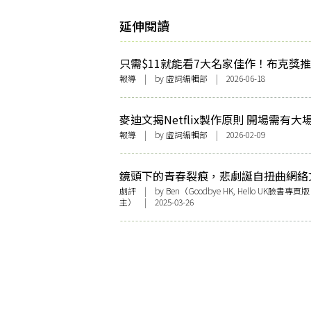
延伸閱讀
只需$11就能看7大名家佳作！布克獎
新短篇小說集 拯救現代人閱讀危機
報導
| by 虛詞編輯部 | 2026-06-18
麥迪文揭Netflix製作原則 開場需有大
對白重提劇情要點 應對觀眾注意力下降
報導
| by 虛詞編輯部 | 2026-02-09
鏡頭下的青春裂痕，悲劇誕自扭曲網絡
化：評Netflix現象級新劇《混沌少年
劇評
| by Ben（Goodbye HK, Hello UK臉書專頁版
主） | 2025-03-26