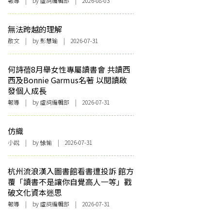
報導
| by 虛詞編輯部 | 2026-08-03
無法跨越的理解
散文
| by 彭慧瑜 | 2026-07-31
何詩蓓8月舉女性專屬讀書會 共讀西
西及Bonnie Garmus名著 以閱讀啟
發個人成長
報導
| by 虛詞編輯部 | 2026-07-31
仿織
小說
| by 悇愉 | 2026-07-31
杭州流浪漢入圖書館看書遭投訴 館方
覆「讀書不是讓你自覺高人一等」戳
破文化資本迷思
報導
| by 虛詞編輯部 | 2026-07-31