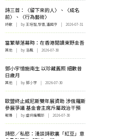
詩三首：〈留下來的人〉、〈成名
前〉、〈行為藝術〉
詩歌
| by 王培智,黎喜,潘國亨 | 2026-07-31
當繁華落幕時：在香港閱讀東野圭吾
其他
| by
洛楓
| 2026-07-30
鄧小宇憶施南生 以珍藏舊照 細數昔
日歲月
其他
| by 鄧小宇 | 2026-07-30
歐盟終止威尼斯雙年展資助 涉俄羅斯
參展爭議 基金會主席斥屬政治干預
報導
| by 虛詞編輯部 | 2026-07-30
詩慾／私慾：淺談詩歌裏「紅豆」意