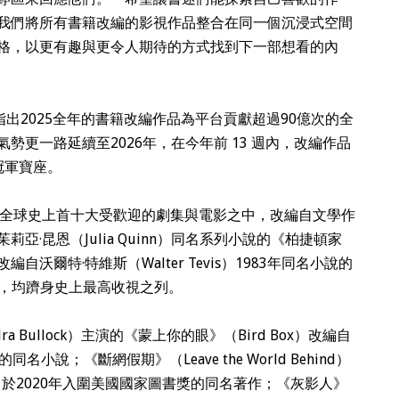
我們將所有書籍改編的影視作品整合在同一個沉浸式空間
格，以更有趣與更令人期待的方式找到下一部想看的內
，指出2025全年的書籍改編作品為平台貢獻超過90億次的全
勢更一路延續至2026年，在今年前 13 週內，改編作品
冠軍寶座。
Netflix全球史上首十大受歡迎的劇集與電影之中，改編自文學作
·昆恩（Julia Quinn）同名系列小說的《柏捷頓家
編自沃爾特·特維斯（Walter Tevis）1983年同名小說的
bit），均躋身史上最高收視之列。
 Bullock）主演的《蒙上你的眼》（Bird Box）改編自
年的同名小說；《斷網假期》（Leave the World Behind）
am）於2020年入圍美國國家圖書獎的同名著作；《灰影人》