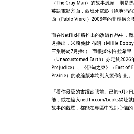
（The Gray Man）的故事源頭，則是馬
英語電影方面，西班牙電影《絕地盟約》（So
西（Pablo Vierci）2008年
而在Netflix即將推出的改編作品中
月播出，米莉·鮑比·布朗（Millie Bobb
三集將於7月播出，而根據朱帕·拉希里（J
（Unaccustomed Earth）亦定於2
Prejudice）、《伊甸之東》（East of 
Prairie）的改編版本均列入製作計劃。
「看你最愛的書躍然眼前」已於6月2日正
能，或在輸入netflix.com/bo
故事的觀眾，都能在專區中找到心儀的