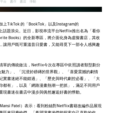
平台
書作
書店
悸動
Tok 的「BookTok」以及Instagram的
作推上話題浪尖。近日，影視串流平台Netflix推出名為「看你
avorite Books）的全新專區，將介面化身為虛擬書店，其收
，讓用戶既可重溫昔日愛書，又能尋覓下一部令人感興趣
單的傳統做法，Netflix今次在專區中依照讀者類型劃分
色魅力」、「沉浸於磅礡的世界觀」、「喜愛震撼的劇情
紀實書迷絕不能錯過」、「歷史與時代劇控必看」、「大
你都有」，以及「網路漫畫熱潮一把抓」，滿足不同用戶
重現書迷在書店中漫步與偶然邂逅好書的悸動。
ansi Patel）表示：看到粉絲對Netflix書籍改編作品展現
專區來回應他們。「希望讓書迷們能探索自己喜歡的作