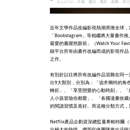
BookTok
改編
書迷
電影
劇集
串流
近年文學作品改編影視熱潮席捲全球，加上Tik
「Bookstagram」等相繼將大量書
最愛的書躍然眼前」（Watch Your F
錄平台所有由書作改編而成的影視作品
之作。
有別於以往將所有改編作品混雜在同一清
出9大類別，分別為：「追求獨特的角
轉折」、「享受戀愛的心動時刻」、「
人小孩冒險你都愛」、「各國漫畫收藏
的閱讀習慣及喜好。而這種分類方式，
Netflix產品企劃資深總監蔓希帕特爾（M
出極大的熱情，繼而促使團隊推出這個