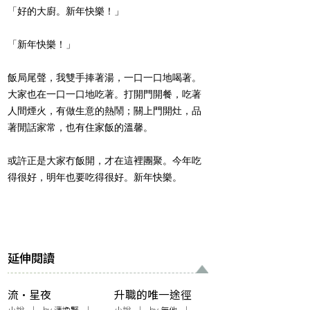
「好的大廚。新年快樂！」
「新年快樂！」
飯局尾聲，我雙手捧著湯，一口一口地喝著。
大家也在一口一口地吃著。打開門開餐，吃著
人間煙火，有做生意的熱鬧；關上門開灶，品
著閒話家常，也有住家飯的溫馨。
或許正是大家冇飯開，才在這裡團聚。今年吃
得很好，明年也要吃得很好。新年快樂。
延伸閱讀
流•星夜
升職的唯一途徑
小說
| by
潘逸賢
|
小說
| by 無他 |