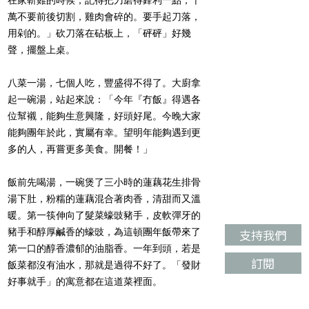
萬不要前後切割，雞肉會碎的。要手起刀落，
用剁的。」砍刀落在砧板上，「砰砰」好幾
聲，擺盤上桌。
八菜一湯，七個人吃，豐盛得不得了。大廚拿
起一碗湯，站起來說：「今年『冇飯』得遇各
位幫襯，能夠生意興隆，好頭好尾。今晚大家
能夠團年於此，實屬有幸。望明年能夠遇到更
多的人，再嘗更多美食。開餐！」
飯前先喝湯，一碗煲了三小時的蓮藕花生排骨
湯下肚，粉糯的蓮藕混合著肉香，清甜而又溫
暖。第一筷伸向了髮菜蠔豉豬手，皮軟彈牙的
豬手和醇厚鹹香的蠔豉，為這頓團年飯帶來了
支持我們
第一口的醇香濃郁的油脂香。一年到頭，若是
訂閱
飯菜都沒有油水，那就是過得不好了。「發財
好事就手」的寓意都在這道菜裡面。