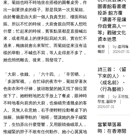
來。菊姐也時不時地坐在搭檯的圓餐桌旁，作
圖書館看書遭
出一副要拼桌的樣子。那是我第一次見菊姐。
投訴 館方覆
由於餐廳是由大廚一個人負責烹飪、樓面和結
「讀書不是讓
賬。所以不忙的時候，大廚會親自問客人想吃
你自覺高人一
什麼；忙起來的時候，賓客點菜都是直接喊出
等」戳破文化
資本迷思
來，或者用桌上的便利貼寫給大廚。實在忙不
過來，梅姨就會出來幫忙。而菊姐從來沒有這
報導
| by 虛詞編
輯部 | 2026-07-31
樣的舉動，不喊也不寫，等人走得差不多了，
她也悄然離去。後來，我發現了。
詩三首：〈留
「大廚，收錢。」「六十四。」「辛苦晒。」
下來的人〉、
「多謝幫襯。」在忙碌的夜市中，菊姐穿著灰
〈成名前〉、
〈行為藝術〉
色衛衣和牛仔褲，披頭散髮的她又找了個位置
坐下了。她輕輕地把左手放上了餐桌，眼神時
詩歌
| by 王培智,
黎喜,潘國亨 |
不時地看向廚房的大廚，也偷瞄旁邊幾桌的客
2026-07-31
人。見無人在意她，右手便輕輕拉動餐桌下的
抽屜。抽屜導軌的「啪嗒」聲讓她的身子繃緊
當繁華落幕
了，生怕弄出什麼聲響，又用眼睛偷瞄眾人，
時：在香港閱
惟繃緊的脖子不敢有任何動作。她小心翼翼地