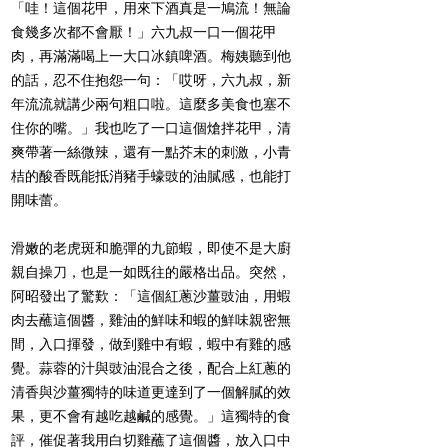
「哇！這個花甲，用來下酒真是一鳩流！無論
食幾多次都不會厭！」六九叔一口一個花甲
肉，再滿滿喝上一大口冰鎮啤酒。梅姨聽到他
的話，忍不住抱怨一句：「哎呀，六九叔，新
年流流就講少兩句粗口啦。這麼多美食也塞不
住你的嘴。」我也吃了一口這個熗拌花甲，清
爽帶著一絲微辣，還有一點芥末的刺激，小青
桔的酸香既能抵消豬手蠔豉的油膩感，也能打
開味蕾。
滑嫩的老虎斑和脆彈的九節蝦，即使不是大廚
親自操刀，也是一如既往的嚴格出品。突然，
阿昭發出了驚歎：「這個紅蔥沙薑豉油，用蝦
肉去蘸這個醬，雞油的鮮味和蝦的鮮味親密無
間，入口揮發，做到雞中有蝦，蝦中有雞的感
覺。蒜蓉的汁與豉油混合之後，配合上紅蔥的
清香與沙薑獨特的味道更達到了一個解膩的效
果，更不會有越吃越鹹的感覺。」這獨特的食
評，催促著我用白切雞蘸了這個醬，放入口中