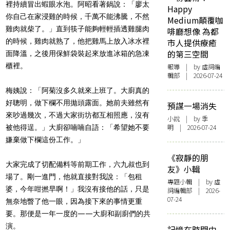
裡持續冒出蝦眼水泡。阿昭看著鍋說：「廖太
Happy
你自己在家浸雞的時候，千萬不能沸騰，不然
Medium顛覆咖
雞肉就柴了。」直到筷子能夠輕輕插透雞腿肉
啡廳想像 為都
的時候，雞肉就熟了，他把雞馬上放入冰水裡
市人提供療癒
的第三空間
面降溫，之後用保鮮袋裝起來放進冰箱的急凍
櫃裡。
報導
| by 虛詞編
輯部 | 2026-07-24
梅姨說：「阿菊沒多久就來上班了。大廚真的
好聰明，做下欄不用拋頭露面。她前夫雖然有
預謀一場消失
來吵過幾次，不過大家街坊都互相照應，沒有
小說
| by 季
明 | 2026-07-24
被他得逞。」大廚卻喃喃自語：「希望她不要
嫌棄做下欄這份工作。」
《寂靜的朋
大家完成了切配備料等前期工作，六九叔也到
友》小輯
場了。剛一進門，他就直接對我說：「包租
專題小輯
| by 虛
婆，今年咁撚早啊！」我沒有接他的話，只是
詞編輯部 | 2026-
07-24
無奈地瞥了他一眼，因為接下來的事情更重
要。那便是一年一度的——大廚和副廚們的共
演。
記憶在時間中