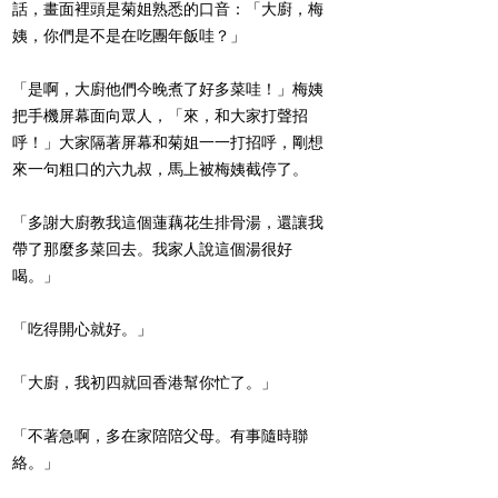
話，畫面裡頭是菊姐熟悉的口音：「大廚，梅
姨，你們是不是在吃團年飯哇？」
「是啊，大廚他們今晚煮了好多菜哇！」梅姨
把手機屏幕面向眾人，「來，和大家打聲招
呼！」大家隔著屏幕和菊姐一一打招呼，剛想
來一句粗口的六九叔，馬上被梅姨截停了。
「多謝大廚教我這個蓮藕花生排骨湯，還讓我
帶了那麼多菜回去。我家人說這個湯很好
喝。」
「吃得開心就好。」
「大廚，我初四就回香港幫你忙了。」
「不著急啊，多在家陪陪父母。有事隨時聯
絡。」