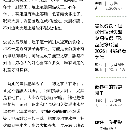
專欄
| by
邁
午十一點開工，晚上凌晨兩點收工。有午
克
| 2026-07-27
休。」菊姐沒有馬上答應，低著頭快步走了。
我問大廚，為甚麼現在就和她說。大廚卻說，
黑夜漫長，但
不知道明天晚上還能不能見到她。
我們拒絕失聲
虛詞精選「歐
受驚的流浪貓，吃了這一頓別人遞來的食物，
亞紀錄片週
卻不一定還有膽子再來吃。可能是被前所未有
2026」4部必看
的舉動所嚇到，可能是成了無望之奢。誰都不
之作
知道，好心人的好心會存在多久，唯有固定的
其他
| by 虛詞編
輯部 | 2026-07-27
利益才能長存。
「菊姐的事我也聽說了……總之在『冇飯』，
後巷中的智慧
肯定不會讓人餓著。」阿昭指著大廚，「尤其
國王
是有他在。」大廚沒有接這兩句話，讓他趕快
小說
| by 鄧皓
把薑片、蔥段、蝦米和半包鹽倒入裝滿沸水的
天 | 2026-07-24
湯鍋裡，準備浸雞。收到命令的阿昭不敢遲
疑，抓著雞頭三起三落，把雞浸泡在水中。把
你好，我想點
火轉到中小火，水溫大概在九十度左右，讓鍋
一份藝術！