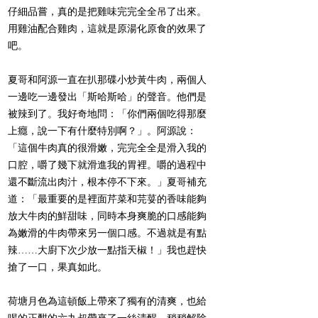
仔細品嘗，真的是把雞味完完全全吊了出來。
用雞油配合雞肉，這就是原湯化原食的效果了
吧。
夏哥和阿源一直在扒那碟小炒黃牛肉，兩個人
一邊吃一邊發出「斯哈斯哈」的聲音。他們是
被辣到了。我好奇地問：「你們兩個吃得那麼
上癮，說一下有什麼特別啊？」。阿源說：
「這個牛肉真的很滑嫩，完完全全是滑入我的
口腔，嚼了幾下就滑進我的胃裡。嚼的過程中
還不斷流出肉汁，根本停不下來。」夏哥補充
道：「最重要的是裡面芹菜和芫荽的香味能夠
放大牛肉的鮮甜味，同時本身爽脆的口感能夠
為嫩滑的牛肉帶來另一個口感。不過就是有點
辣……大廚下次少放一點指天椒！」我也趕快
搶了一口，果真如此。
荷塘月色為這頓飯上帶來了獨有的清爽，也給
喝的正酣的六九叔帶來了一絲清醒，稍稍解除