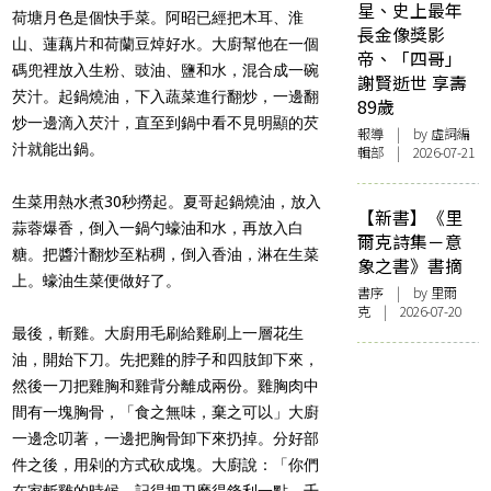
星、史上最年
荷塘月色是個快手菜。阿昭已經把木耳、淮
長金像獎影
山、蓮藕片和荷蘭豆焯好水。大廚幫他在一個
帝、「四哥」
碼兜裡放入生粉、豉油、鹽和水，混合成一碗
謝賢逝世 享壽
芡汁。起鍋燒油，下入蔬菜進行翻炒，一邊翻
89歲
炒一邊滴入芡汁，直至到鍋中看不見明顯的芡
報導
| by 虛詞編
汁就能出鍋。
輯部 | 2026-07-21
生菜用熱水煮30秒撈起。夏哥起鍋燒油，放入
【新書】《里
蒜蓉爆香，倒入一鍋勺蠔油和水，再放入白
爾克詩集－意
糖。把醬汁翻炒至粘稠，倒入香油，淋在生菜
象之書》書摘
上。蠔油生菜便做好了。
書序
| by 里爾
克 | 2026-07-20
最後，斬雞。大廚用毛刷給雞刷上一層花生
油，開始下刀。先把雞的脖子和四肢卸下來，
然後一刀把雞胸和雞背分離成兩份。雞胸肉中
間有一塊胸骨，「食之無味，棄之可以」大廚
一邊念叨著，一邊把胸骨卸下來扔掉。分好部
件之後，用剁的方式砍成塊。大廚說：「你們
在家斬雞的時候，記得把刀磨得鋒利一點，千