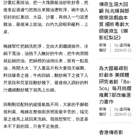
沙薑紅蔥豉油。把一大塊雞板油炒乾炒香，然
傳奇生涯大回
後拿起過濾勺把熬出來雞油瀝乾淨。碗中放入
顧 阮兆輝與鄧
樹榮談戲曲本
切好的紅蔥頭、大蒜、沙薑，再倒入一勺滾燙
質 細析粵劇大
雞油，最後淋上豉油。白灼九節蝦和蘸料，上
師唐滌生《蝶
桌。
影紅梨記》
報導
| by 虛詞編
梅姨幫忙把鍋洗乾淨，交由大廚繼續操作。冷
輯部 | 2026-07-21
鍋下寬油，油熱下入醃好的牛肉，把牛肉滑開
就起鍋控油。把鍋裡的油倒出來，留有一點底
為大銀幕尋到
油，再開大火，下入薑蒜片和大量指天椒圈。
好劇本 美媒體
料頭爆香之後，牛肉回鍋，翻炒兩下之後下入
研究者創「Bo-
芹菜段和芫荽段翻炒幾下。最後倒入調好的料
Sco」每月挑選
汁繼續翻炒幾下就馬上出鍋。
推薦7部改編潛
力書作
與剛剛切配時的緩慢氣氛不同，大家的手腳都
報導
| by 虛詞編
很利索。梅姨在整個廚房裡面最辛苦的，端完
輯部 | 2026-07-21
菜之後馬上就回來洗鍋。我很想幫忙，但是基
本不下廚的我，只會手足無措。
香港傳奇影