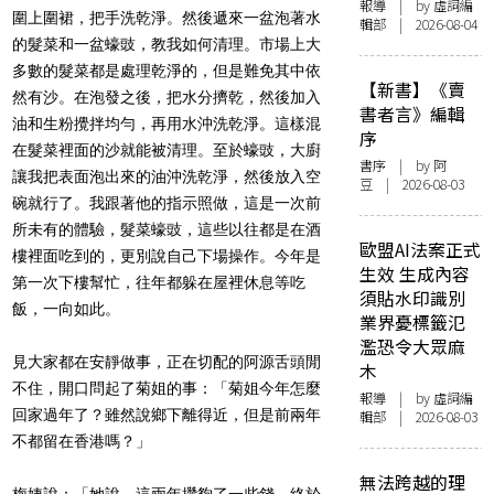
報導
| by 虛詞編
圍上圍裙，把手洗乾淨。然後遞來一盆泡著水
輯部 | 2026-08-04
的髮菜和一盆蠔豉，教我如何清理。市場上大
多數的髮菜都是處理乾淨的，但是難免其中依
【新書】《賣
然有沙。在泡發之後，把水分擠乾，然後加入
書者言》編輯
油和生粉攪拌均勻，再用水沖洗乾淨。這樣混
序
在髮菜裡面的沙就能被清理。至於蠔豉，大廚
書序
| by 阿
讓我把表面泡出來的油沖洗乾淨，然後放入空
豆 | 2026-08-03
碗就行了。我跟著他的指示照做，這是一次前
所未有的體驗，髮菜蠔豉，這些以往都是在酒
歐盟AI法案正式
樓裡面吃到的，更別說自己下場操作。今年是
生效 生成內容
第一次下樓幫忙，往年都躲在屋裡休息等吃
須貼水印識別
飯，一向如此。
業界憂標籤氾
濫恐令大眾麻
見大家都在安靜做事，正在切配的阿源舌頭閒
木
不住，開口問起了菊姐的事：「菊姐今年怎麼
報導
| by 虛詞編
回家過年了？雖然說鄉下離得近，但是前兩年
輯部 | 2026-08-03
不都留在香港嗎？」
無法跨越的理
梅姨說：「她說，這兩年攢夠了一些錢，終於