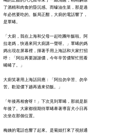
了酒精和肉食的昏沉感。而蠔油生菜，那是過
年必然要吃的。飯局正酣，大廚的電話響了，
是覃晞。
「大廚，我在上海和父母一起吃團年飯啦。阿
拉老媽，快過來同大廚講一聲呀。」覃晞的媽
媽出現在屏幕裡，揮著手用上海話和大家打招
呼：「阿拉再要謝謝儂，今年辛苦儂幫忙照看
晞晞了。」
大廚笑著用上海話回應：「阿拉勿辛苦、勿辛
苦。歡迎儂下趟再過來切飯。」
「年後再相會呀！」下次見到覃晞，那就是新
年後了。大家都很期待覃晞牽著導盲犬小日再
次坐在那個位置。
梅姨的電話也響了起來。是菊姐打來了視頻通