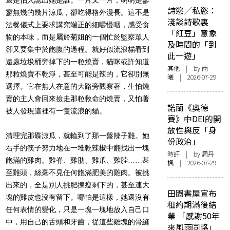
詩慾／私慾：
寥無幾的幾片涼瓜，卻吃得格外漫長。這不是
淺談詩歌裏
法餐儀式上要求講究端正的細嚼慢咽，感受食
「紅豆」意象
物的本味，而是屬於菊姐的一個忙於監察眾人
及時間的「到
卻又要集中於飽腹的過程。就好似流浪貓看到
此一遊」
遠處垃圾桶旁掉下的一粒燒賣，貓咪或許知道
其他
| by 雨
那粒燒賣不乾淨，甚至可能是辣的，它卻別無
曦 | 2026-07-29
選擇。它在無人在意的大路旁觀察著，生怕燒
賣的主人會回來撿走那粒救命的燒賣，又怕著
諾蘭《奧德
被人發現這裡有一隻流浪的貓。
賽》中DEI的開
放性與反「身
清理完那碟涼瓜，就輪到了那一盤辣子雞。她
份政治」
右手的筷子努力地在一堆乾辣椒中翻找出一塊
時評
| by
周丹
飽滿的雞肉。雞脊、雞肋、雞爪、雞脖……甚
楓
| 2026-07-29
至雞頭，絲毫不見任何飽滿肥美的雞肉。被挑
出來的，全是別人挑肥揀瘦剩下的，甚至連大
田園書屋宣布
塊的雞皮也沒有留下。哪怕是這樣，她還沒有
租約期滿後結
任何表情的變化，只是一塊一塊地放入自己口
業 「感謝50年
中，用自己的舌頭和牙齒，從這些雞塊的骨縫
來風雨同路」