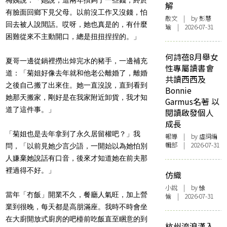
解
有臉面回鄉下見父母。以前沒工作又沒錢，怕
散文
| by 彭慧
回去被人說閒話。哎呀，她也真是的，有什麼
瑜 | 2026-07-31
困難從來不主動開口，總是扭扭捏捏的。」
何詩蓓8月舉女
夏哥一邊從鍋裡撈出焯完水的豬手，一邊補充
性專屬讀書會
道：「菊姐好像去年就和他老公離婚了，離婚
共讀西西及
之後自己搬了出來住。她一直沒說，直到看到
Bonnie
她那天搬家，剛好是在我家附近卸貨，我才知
Garmus名著 以
道了這件事。」
閱讀啟發個人
成長
「菊姐也是去年拿到了永久居留權吧？」我
報導
| by 虛詞編
輯部 | 2026-07-31
問，「以前見她少言少語，一開始以為她怕別
人嫌棄她說話有口音，後來才知道她在前夫那
裡過得不好。」
仿織
小說
| by 悇
當年「冇飯」開業不久，餐廳人氣旺，加上營
愉 | 2026-07-31
業到很晚，每天都是高朋滿座。我時不時會坐
在大廚開放式廚房的吧檯前吃飯直至睏意的到
杭州流浪漢入