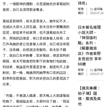
技術」
字，一個眼神的擺動，示意讓她先扶著菊姐到
報導
| by 虛詞編
後廚，自己去清理那桌餐桌。
輯部 | 2026-07-28
菊姐是新移民，前夫是香港人。她年紀不大，
日本著名推理
也就比大廚大上四五歲。前夫沒有什麼酗酒的
小說大師、
惡習，卻從來不給家用，也不讓菊姐在外工
「神探伽利
作。用他的話便是，有口音就會被人歧視，自
略」系列、
己作為她的老公也會被人歧視，自己就沒有面
《解憂雜貨
子。沒有錢，自然就沒有飯吃。前夫肚子餓
店》作者東野
了，就自己在外飽餐，至於菊姐，便是當時的
圭吾逝世 享年
模樣。前夫可能會把吃剩下的食物打包給她，
68歲
到頭來，無論是外賣還是堂食，都是吃不上新
報導
| by 虛詞編
鮮的。那一晚，梅姨用同她帶有口音的話語，
輯部 | 2026-07-27
勸導和安慰菊姐。對方終於把自己的委屈說了
出來。
【邁克專欄：
拍子簿】國
「冇飯」不會讓人餓著，那天晚上大廚讓菊姐
情、風情及其
吃飽了。菊姐臨走前，大廚叫住了她：「我這
他
裡還缺洗碗工，110塊錢一小時，包兩餐。中