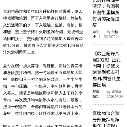
漂浮：曾淑芬
大廚把蒜粒和姜粒倒入砂鍋裡用油爆香，倒入
以藝術重構黃
竹坑的記憶遺
柱候醬和燒酒，再下入豬手進行翻炒。然後加
痕
入沒過豬手的水，下入蠔油、生抽、老抽、糖
專訪
| by 黃桂
和鹽，蓋上蓋子轉中火燜煮20分鐘。最後轉交
桂 | 2026-07-24
給阿昭接手，交代他到了時間就加入蠔豉再燜
煮15分鐘。最後再下入髮菜慢火燜煮10分鐘到
汁水濃稠即可上桌。
《歐亞紀錄片
週2026》正式
開幕！從戰火
夏哥在碗中加入蒜蓉、乾辣椒、新鮮的青花椒
創傷到都市孤
和蔥段攪拌均勻。把一勺油燒至五成熱加入其
島 叩問當代生
中，隨即倒入一勺半的蒸魚豉油、一勺半的生
存困境
抽、半勺蠔油、一勺魚露、半勺鹽和糖，再擠
報導
| by 虛詞編
入芥末。接著是半碗飲用水和擠入去了籽的小
輯部 | 2026-07-24
青桔，再次攪拌均勻後淋入兩勺香油。最後，
把這一碗醬料，全部倒進焯熟並且瀝幹水分的
嘉達物流台灣
花甲，攪拌均勻後，熗拌芥末花甲可以上桌。
分部憂踩紅線
拒運「違規」
剛在桌子上放下，六九叔就迫不及待地伸手拿