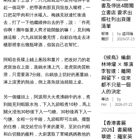
書及停送4間獨
起一個花甲，把帶著肉那頁貝殼放入嘴裡，一
立書店 要求出
口把花甲肉和汁水嘬入。梅姨見狀連忙衝過
版社列出貨運
去，打了一下他繼續伸出去的手，說：「作死
清單
你啊！團年飯要人齊才能開飯的嘛！」見到梅
報導
| by 虛詞編
姨這般，六九叔就裝傻充愣，自顧自地走去冰
輯部 | 2026-07-23
櫃那裡拿出幾瓶啤酒，假裝自己在幫忙。
《候鳥》編劇
阿昭在長碟上鋪上蔥段和薑片，把改好刀的老
林坤燿 × 導演
虎斑放在上面，蒸鍋水沸上汽，老虎斑肉質軟
李智達：離開
滑，只需要蒸7分鐘。出鍋放上切好的蔥薑絲，
與留下，從來
淋上滾燙的熱油，倒上蒸魚豉油就能上桌。
都不只是一個
人的決定
另一個爐頭上，阿源用大火煮沸鍋中的水，煮
專訪
| by
Hei | 2026-07-22
到能見到蝦眼水泡，下入九節蝦煮10秒，馬上
關火浸泡30秒後下入一勺糖。30秒後再下入一
勺鹽。全程一分半鐘，九節蝦即可出鍋。擺盤
【香港書展
的任務，就交給空出手來的夏哥。至於白灼蝦
2026】書展精
和白切雞的蘸料，大廚選取了覃晞媽媽教他的
華遊 ：羅家英