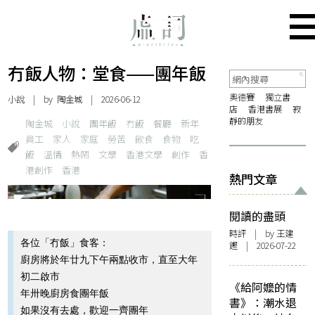
冇飯人物：堂食——團年飯
奧德賽
獨立書
小說
| by 陶金城 | 2026-06-12
店
香港書展
寂
靜的朋友
陶金城
小說
團年飯
冇飯
餐廳
新年
員工
家人
家庭
勞苦
飲食
食物
吃
飯
溫情
熱鬧
文學
香港文學
創作
香
港創作
香港
熱門文章
閱讀的盡頭
時評
| by 王建
各位「冇飯」食客：
鏗 | 2026-07-22
廚房將於年廿九下午兩點收市，直至大年
初二啟市
《給阿嬤的情
年卅晚廚房食團年飯
書》：潮水退
如果沒有去處，歡迎一齊團年