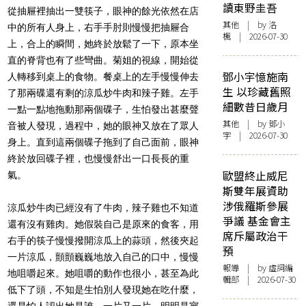
讀東野圭吾
從抽屜裡抽出一雙筷子，眼神的餘光依然在店
其他
| by
洛
中的所有人身上，右手手肘則慢慢把抽屜合
楓
| 2026-07-30
上，合上的瞬間，她終於放鬆了一下，原本坐
直的脊背也有了些彎曲。菊姐的視線，開始從
鄧小宇憶施南
人轉移到桌上的食物。餐桌上的左手慢慢伸去
生 以珍藏舊照
了那兩碟還有剩的涼瓜炒牛肉和辣子雞。左手
細數昔日歲月
一點一點地拖動那兩個碟子，生怕發出甚麼聲
其他
| by 鄧小
音被人發現，過程中，她的眼神又放在了眾人
宇 | 2026-07-30
身上。直到這兩個碟子拖到了自己面前，眼神
終於放回碟子裡，也慢慢舒出一口長長的重
歐盟終止威尼
氣。
斯雙年展資助
涉俄羅斯參展
涼瓜炒牛肉已經沒有了牛肉，辣子雞也不知道
爭議 基金會主
還有沒有雞肉。她假裝自己是原來的食客，用
席斥屬政治干
右手的筷子慢慢撥開涼瓜上的蒜頭，然後夾起
預
一片涼瓜，顫顫巍巍地放入自己的口中，慢慢
報導
| by 虛詞編
地咀嚼起來。她咀嚼的動作也很小，甚至為此
輯部 | 2026-07-30
低下了頭，不知是生怕別人發現她在吃什麼，
還是怕人認出她是誰。一片又一片，明明是寥