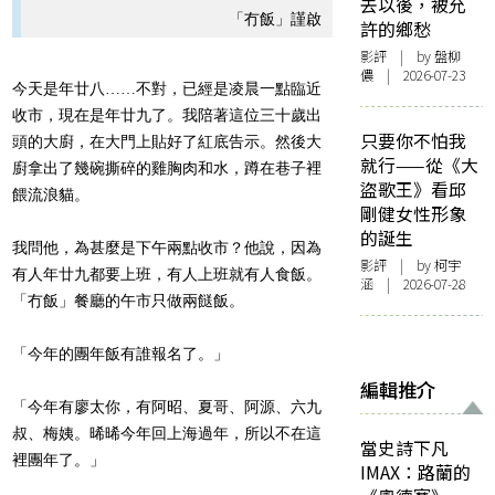
去以後，被允
「冇飯」謹啟
許的鄉愁
影評
| by 盤柳
儂 | 2026-07-23
今天是年廿八……不對，已經是凌晨一點臨近
收市，現在是年廿九了。我陪著這位三十歲出
只要你不怕我
頭的大廚，在大門上貼好了紅底告示。然後大
就行——從《大
廚拿出了幾碗撕碎的雞胸肉和水，蹲在巷子裡
盜歌王》看邱
餵流浪貓。
剛健女性形象
的誕生
我問他，為甚麼是下午兩點收市？他說，因為
影評
| by 柯宇
有人年廿九都要上班，有人上班就有人食飯。
涵 | 2026-07-28
「冇飯」餐廳的午市只做兩餸飯。
「今年的團年飯有誰報名了。」
編輯推介
「今年有廖太你，有阿昭、夏哥、阿源、六九
叔、梅姨。晞晞今年回上海過年，所以不在這
當史詩下凡
裡團年了。」
IMAX：路蘭的