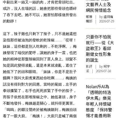
中剔出來一絲又一絲的肉，才肯把骨頭吐出。
文藝界人士及
或許，沒人在場的話，她會把那些骨頭也嚼碎
網民惋惜追念
了吞下去吧。她不可以，她害怕那樣做所發出
報導
| by 虛詞編
輯部 | 2026-07-29
的動靜！
這下，辣子雞也只剩下了辣子，只不過她還想
只要你不怕我
染指那些被油泡的發軟的乾辣椒……「哎呀！
就行——從《大
妹妹，這些都是別人吃剩的，不乾淨啊。」梅
盜歌王》看邱
姨發現了端倪的驚呼，讓她的身子一震，也把
剛健女性形象
她的精神從那盤辣椒回到了眾人身上。頭髮不
的誕生
知是因此變得凌亂，還是本來就凌亂，遮住了
影評
| by 柯宇
涵 | 2026-07-28
她低下了的頭和眼睛。「妹妹，你是不是肚子
餓啊？我叫大廚煮東西給你吃啊……」梅姨的
話沒有得到對方的回應。當時的菊姐，左手的
Nolan斥AI為
拳頭攥緊了，右手也死死抓緊了手中的筷子，
「透明的特洛
而筷子依然在那堆辣椒之中。她低著頭，身子
伊木馬」樂見
年輕人持懷疑
不斷地發抖，梅姨越是關心，就抖得更厲害。
態度 「保持警
「嗚嗚」的啜泣聲終於被梅姨聽到，梅姨抬頭
惕才能善用新
看了一眼大廚。「梅姨！」大廚只是喊了兩個