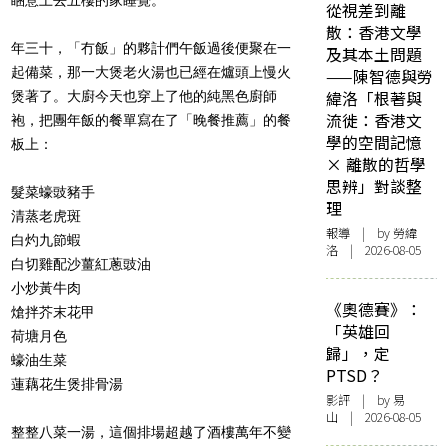
從視差到離
散：香港文學
年三十，「冇飯」的夥計們午飯過後便聚在一
及其本土問題
起備菜，那一大煲老火湯也已經在爐頭上慢火
——陳智德與勞
緯洛「根著與
煲著了。大廚今天也穿上了他的純黑色廚師
流徙：香港文
袍，把團年飯的餐單寫在了「晚餐推薦」的餐
學的空間記憶
板上：
× 離散的哲學
思辨」對談整
髮菜蠔豉豬手
理
清蒸老虎斑
報導
| by 勞緯
白灼九節蝦
洛 | 2026-08-05
白切雞配沙薑紅蔥豉油
小炒黃牛肉
《奧德賽》：
熗拌芥末花甲
「英雄回
荷塘月色
歸」，定
蠔油生菜
PTSD？
蓮藕花生煲排骨湯
影評
| by 易
山 | 2026-08-05
整整八菜一湯，這個排場超越了酒樓萬年不變