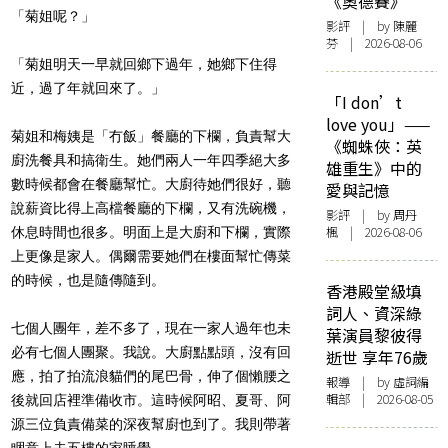
《奧德賽》
「菊姐呢？」
影評
| by 陳麗
芬 | 2026-08-06
「菊姐明天一早就回鄉下過年，她鄉下住得
近，過了年就回來了。」
「I don’t
love you」——
菊姐和梅姨是「冇飯」餐廳的下欄，負責幫大
《蜘蛛俠：英
廚洗餐具和搞衛生。她們兩人一年四季絕大多
雄重生》中的
數時候都會在餐廳幫忙。大廚待她們很好，聽
愛與記憶
說薪資比得上高檔餐廳的下欄，又有洗碗機，
影評
| by
周丹
楓
| 2026-08-06
休息時間也很多。明面上是大廚和下欄，實際
上更像是家人。偶爾需要她們在樓面幫忙傳菜
的時候，也是隨傳隨到。
香港殿堂級填
詞人、資深綠
七個人團年，差不多了，現在一家人過年也未
葉演員黎彼得
必有七個人團聚。我說。大廚點點頭，沒有回
逝世 享年76歲
應，拍了拍流浪貓們的尾巴骨，伸了個懶腰之
報導
| by 虛詞編
輯部 | 2026-08-05
後就回店裡準備收市。這時候阿昭、夏哥、阿
源三位負責備菜的深夜幫廚也到了。我則帶著
睏意上去五樓的家睡覺。