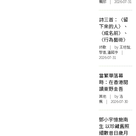
輯部 | 2026-07-31
詩三首：〈留
下來的人〉、
〈成名前〉、
〈行為藝術〉
詩歌
| by 王培智,
黎喜,潘國亨 |
2026-07-31
當繁華落幕
時：在香港閱
讀東野圭吾
其他
| by
洛
楓
| 2026-07-30
鄧小宇憶施南
生 以珍藏舊照
細數昔日歲月