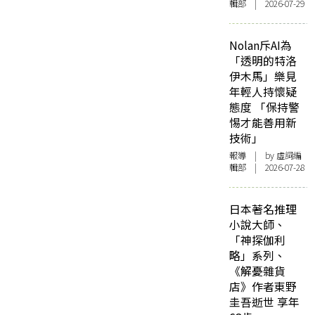
輯部 | 2026-07-29
Nolan斥AI為
「透明的特洛
伊木馬」樂見
年輕人持懷疑
態度 「保持警
惕才能善用新
技術」
報導
| by 虛詞編
輯部 | 2026-07-28
日本著名推理
小說大師、
「神探伽利
略」系列、
《解憂雜貨
店》作者東野
圭吾逝世 享年