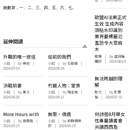
豆 | 2026-08-03
她數算，一、二、三、四、五、六、七。
歐盟AI法案正式
生效 生成內容
須貼水印識別
業界憂標籤氾
延伸閱讀
濫恐令大眾麻
木
升職的唯一途徑
從前的我們
報導
| by 虛詞編
輯部 | 2026-08-03
小說
| by 無他 |
小說
| by
石啟峰
|
2026-07-03
2026-06-26
無法跨越的理
解
決戰前妻
冇飯人物：堂食
——團年飯
小說
| by
黃戈
|
小說
| by 陶金城 |
散文
| by 彭慧
2026-06-20
2026-06-12
瑜 | 2026-07-31
More Hours with
無限。偶遇
何詩蓓8月舉女
You
性專屬讀書會
小說
| by 謝佩璇 |
小說
| by 寂靜俱樂
2026-05-23
部 | 2026-05-23
共讀西西及