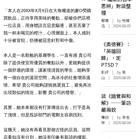
思辨」對談整
「本人在20XX年X月X日在大角嘴道的麥O勞購
理
買飲品，正待享用美味的餐點，卻被你們店裡
報導
| by 勞緯
一位店員，用身體語言惡意驅逐，甚至丟棄了
洛 | 2026-08-05
我一杯未喝完的橙汁，心理層面上，本人感到
十分被冒犯，彷彿被惡意針對和中傷。
《奧德賽》：
「英雄回
本人是一名勤勉的基層學生，一直有感 貴公司
歸」，定
除了提供便宜而優質的餐點以外，更能夠提供
PTSD？
一個舒適的環境，讓家境清貧的學生，能夠享
影評
| by 易
山 | 2026-08-05
有一個自在的溫習空間，為冰冷的社會增添溫
情。希望 貴公司能夠謹慎挑選員工，避免再次
出現類似的情況，影響 貴公司的聲譽。」
談《錯覺與和
解》──筆訪
其實，她本來都沒有打算傳送出去，打字是為
嚴瀚欽
了洩憤，但是投訴部門的電郵太容易找到。
專訪
| by 李浩
榮 | 2026-08-04
這幾天，她沒有再看見那個古怪的店員。這間
店看似沒有分別，她沒有印象有新請的樓面。