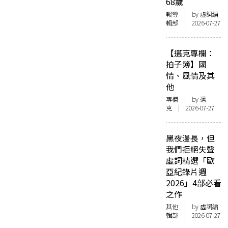
68歲
報導
| by 虛詞編
輯部 | 2026-07-27
【邁克專欄：
拍子簿】國
情、風情及其
他
專欄
| by
邁
克
| 2026-07-27
黑夜漫長，但
我們拒絕失聲
虛詞精選「歐
亞紀錄片週
2026」4部必看
之作
其他
| by 虛詞編
輯部 | 2026-07-27