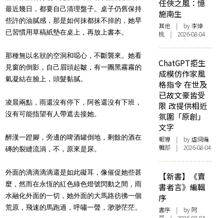
任俠之風：憶
最近幾日，都要自己清理盤子。桌子仍舊保持
施南生
些許的油膩感，那是如何抹都抹不掉的，她早
其他
| by 李焯
已習慣用草稿紙墊在桌上，再放上書本。
桃 | 2026-08-04
那種無以名狀的空洞和噁心，不斷襲來。她看
ChatGPT拒生
見窗的倒影，自己眉頭起皺，有一團黑霧霧的
成模仿作家風
氣凝結在臉上，頭髮黏膩。
格指令 在世及
已故文豪皆受
凌晨兩點，雨還沒有停下，阿爸還沒有下班，
限 改提供相近
沒有可能指望有人帶遮去接她。
氛圍「原創」
文字
醉漢一蹬腳，旁邊的啤酒罐倒地，剩餘的酒在
報導
| by 虛詞編
輯部 | 2026-08-04
磚的裂縫流淌，不，原來是尿。
外面的滴滴滴滴還是如此礙耳，像催促她些甚
【新書】《賣
麼，然而在永恆的紅色綠色燈號閃動之間，雨
書者言》編輯
水融化外面的一切，她外面的大馬路彷彿一個
序
荒原，飛速的馬跑過，呼嘯一聲，渺渺茫茫。
書序
| by 阿