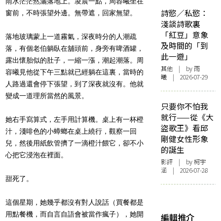
雨水茫茫然灑落地上。凌晨一點，周容曦坐在
詩慾／私慾：
窗前，不時張望外邊。無帶遮，回家無望。
淺談詩歌裏
「紅豆」意象
落地玻璃蒙上一道霧氣，深夜時分的人潮疏
及時間的「到
落，有個老伯躺臥在舖頭前，身旁有啤酒罐，
此一遊」
露出懷胎似的肚子，一縮一漲，潮起潮落。周
其他
| by 雨
容曦見他從下午三點就已經躺在這裏，當時的
曦 | 2026-07-29
人路過還會停下張望，到了深夜就沒有。他就
變成一道理所當然的風景。
只要你不怕我
就行——從《大
她右手寫算式，左手用計算機。桌上有一杯橙
盜歌王》看邱
汁，淺啡色的小蟑螂在桌上繞行，觀察一回
剛健女性形象
兒，然後用紙飲管擠了一滴橙汁餵它，卻不小
的誕生
心把它浸泡在裡面。
影評
| by 柯宇
涵 | 2026-07-28
甜死了。
這個星期，她幾乎都沒有對人說話（買餐都是
用點餐機，而自言自語會被當作瘋子），她開
編輯推介