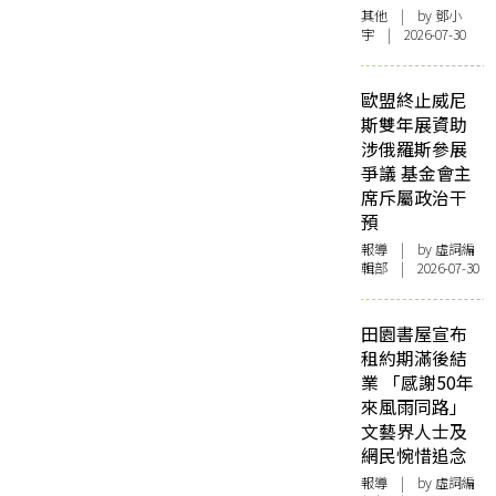
其他
| by 鄧小
宇 | 2026-07-30
歐盟終止威尼
斯雙年展資助
涉俄羅斯參展
爭議 基金會主
席斥屬政治干
預
報導
| by 虛詞編
輯部 | 2026-07-30
田園書屋宣布
租約期滿後結
業 「感謝50年
來風雨同路」
文藝界人士及
網民惋惜追念
報導
| by 虛詞編