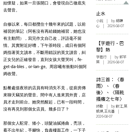
始懷疑，如果一旦張開口，會發現自己徹底失
去聲音。
止水
小說
| by 胡韡
自修以來，每日都攬住十幾年來的試題，以前
心 | 2026-08-07
補習的筆記（阿爸沒有再給錢她補習，她也沒
有主動問），寫完作文自己改，評語毫不留
【字遊行·巴
情。其實附近好嘈，
下午茶時段，成日有個阿
黎】熱
媽指著英文讀本，不斷用錯誤的英文讀音，糾
字遊行
| by 郭芊
正女兒的正確發音，直到女孩大聲哭叫，fe-
葉 | 2026-08-07
get-da-bles，or-lan-ge。
周容曦有衝動叫個阿
媽收聲。
詩三首：〈春
雨〉、〈春
點餐處值夜班的店員有時消失不見，從廚房傳
後〉、〈隔靴
來聊天竊笑的聲音。間中有人進來買外賣，店
搔癢之七年〉
員才走到前台。她突然醒起，已有一段時間，
詩歌
| by 飲江,莫
沒有再見到那個女店員。幾多日了？
凱傑,王兆基 |
2026-08-07
那個女人駝背、矮小，頭髮油膩捲曲，禿頂，
看不出年紀，手腳快，負責樓面工作，一下子