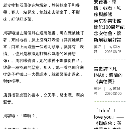
安德魯·懷
就食物和器皿倒進垃圾箱，然後抹桌子和餐
斯：觀看、秩
盤，客人一站起來，她就走去清桌子，不斷
序與靜謐 ——
抹，好似好多菌。
東京都美術館
開館100周年紀
念安德魯·懷
周容曦過去幾個月在這裏溫書，每次總被她盯
斯展觀展評論
著，來回地看，臉上沒有好表情（其實她戴口
藝評
| by 李冰
罩，口罩上面還蓋一個透明頭罩，就算有「表
苔 | 2026-08-07
情」，也只是根據她打扮和氣場的延伸想
像）。周容曦覺得，她的眼神不斷催促自己，
懷著一種怪異的惡意。那天，她一看見周容曦
當史詩下凡
IMAX：路蘭的
從袋子裡搬出一大疊課本，就很緊張走過來，
《奧德賽》
對她擺手。
影評
| by 陳麗
芬 | 2026-08-06
店員指著桌面的書本，交叉手，發出嗯、啊的
聲音。
「I don’t
周容曦：「咩啊？」
love you」——
《蜘蛛俠：英