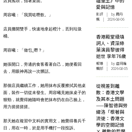
雄重生》中的
店員搖頭，指著桌面。
愛與記憶
影評
| by
周丹
周容曦：「我買
咗
嘢飲。」
楓
| 2026-08-06
店員攤開雙手，快速地拿起橙汁，丟到垃圾
香港殿堂級填
桶。
詞人、資深綠
葉演員黎彼得
周容曦：「做乜_嘢？」
逝世 享年76歲
報導
| by 虛詞編
她張開口，旁邊的食客看著自己，她便看回
輯部 | 2026-08-05
去，用眼神再說一次髒話。
從視差到離
那個店員繼續工作，她用抹布反覆擦拭其他桌
散：香港文學
面，裝作一切從未發生。周容曦見她抹桌子的
及其本土問題
狠勁，就覺得她隨時會把抹布扔在自己臉上，
——陳智德與勞
用力搓搓搓搓。
緯洛「根著與
流徙：香港文
那天她在複習中文科的實用文，她覺得養兵千
學的空間記憶
日，用在一時，於是用手機打一段投訴。
× 離散的哲學