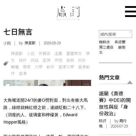
七日無言
蜘蛛俠
奧德賽
小說
| by 陳嘉歡 | 2026-05-29
獨立書店
施南
生
陳嘉歡
小說
快餐店
溫書
基層學生
學
生
自修
說話
空洞
懊悔
店員
投訴
解僱
惡意
文學
創作
香港文學
香港創
作
香港
熱門文章
諾蘭《奧德
賽》中DEI的開
大角嘴道開24/7的麥O勞對面，對出有條大馬
放性與反「身
路，綠燈就轉紅燈之前，連續眨動二十八下。
份政治」
（消瘦的人、玻璃窗和檸檬黃，Edward
時評
| by
周丹
Hopper風格）
楓
| 2026-07-29