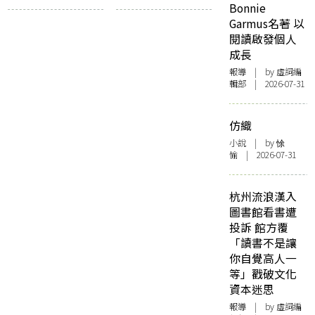
Bonnie
Garmus名著 以
閱讀啟發個人
成長
報導
| by 虛詞編
輯部 | 2026-07-31
仿織
小說
| by 悇
愉 | 2026-07-31
杭州流浪漢入
圖書館看書遭
投訴 館方覆
「讀書不是讓
你自覺高人一
等」戳破文化
資本迷思
報導
| by 虛詞編