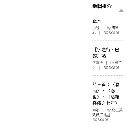
編輯推介
止水
小說
| by 胡韡
心 | 2026-08-07
【字遊行·巴
黎】熱
字遊行
| by 郭芊
葉 | 2026-08-07
詩三首：〈春
雨〉、〈春
後〉、〈隔靴
搔癢之七年〉
詩歌
| by 飲江,莫
凱傑,王兆基 |
2026-08-07