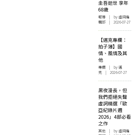
圭吾逝世 享年
68歲
報導
| by 虛詞編
輯部 | 2026-07-27
【邁克專欄：
拍子簿】國
情、風情及其
他
專欄
| by
邁
克
| 2026-07-27
黑夜漫長，但
我們拒絕失聲
虛詞精選「歐
亞紀錄片週
2026」4部必看
之作
其他
| by 虛詞編