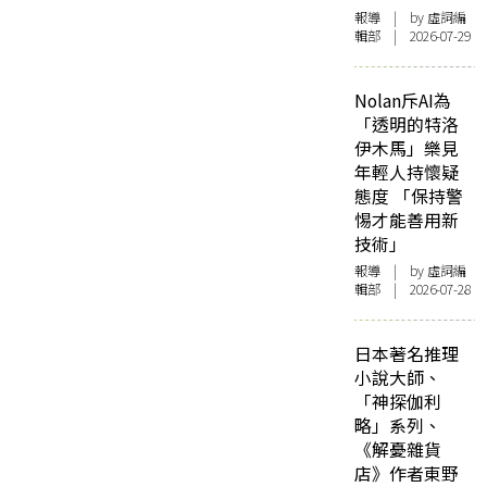
報導
| by 虛詞編
輯部 | 2026-07-29
Nolan斥AI為
「透明的特洛
伊木馬」樂見
年輕人持懷疑
態度 「保持警
惕才能善用新
技術」
報導
| by 虛詞編
輯部 | 2026-07-28
日本著名推理
小說大師、
「神探伽利
略」系列、
《解憂雜貨
店》作者東野