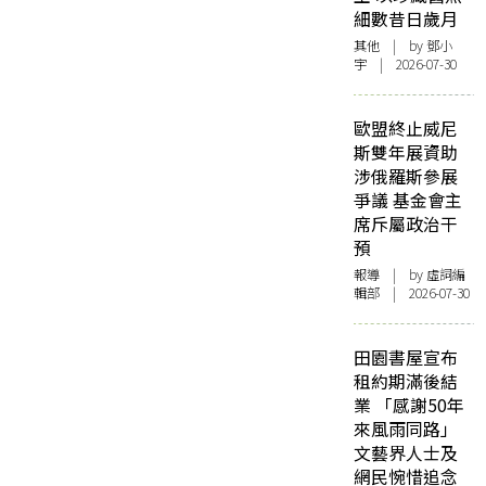
細數昔日歲月
其他
| by 鄧小
宇 | 2026-07-30
歐盟終止威尼
斯雙年展資助
涉俄羅斯參展
爭議 基金會主
席斥屬政治干
預
報導
| by 虛詞編
輯部 | 2026-07-30
田園書屋宣布
租約期滿後結
業 「感謝50年
來風雨同路」
文藝界人士及
網民惋惜追念