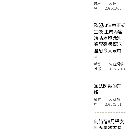
書序
| by 阿
豆 | 2026-08-03
歐盟AI法案正式
生效 生成內容
須貼水印識別
業界憂標籤氾
濫恐令大眾麻
木
報導
| by 虛詞編
輯部 | 2026-08-03
無法跨越的理
解
散文
| by 彭慧
瑜 | 2026-07-31
何詩蓓8月舉女
性專屬讀書會