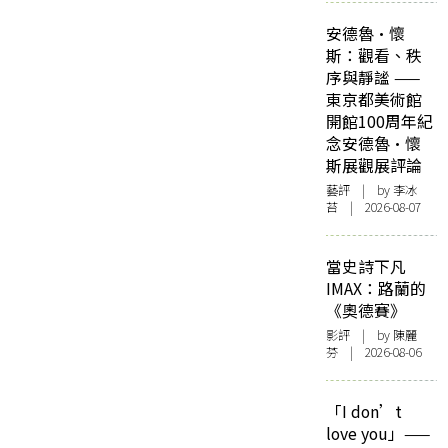
安德魯·懷
斯：觀看、秩
序與靜謐 ——
東京都美術館
開館100周年紀
念安德魯·懷
斯展觀展評論
藝評
| by 李冰
苔 | 2026-08-07
當史詩下凡
IMAX：路蘭的
《奧德賽》
影評
| by 陳麗
芬 | 2026-08-06
「I don’t
love you」——