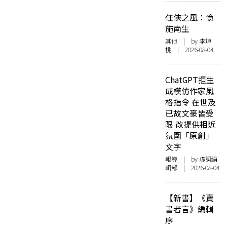
任俠之風：憶
施南生
其他
| by 李焯
桃 | 2026-08-04
ChatGPT拒生
成模仿作家風
格指令 在世及
已故文豪皆受
限 改提供相近
氛圍「原創」
文字
報導
| by 虛詞編
輯部 | 2026-08-04
【新書】《賣
書者言》編輯
序