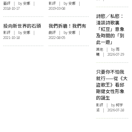
Pushing：絕望中
——觀艾慕杜華電
藝評
| by 安娜 |
影評
| by 安娜 |
2018-10-17
2019-03-08
迎難創造
影中的怪誕與亂調
詩慾／私慾：
淺談詩歌裏
投向新世界的石頭
我們拆牆！我們有
「紅豆」意象
話！——記石頭公
影評
| by 安娜 |
劇評
| by 安娜 |
及時間的「到
2021-10-18
2022-08-05
社《我們的娛樂至
此一遊」
死新世界》線上演
其他
| by 雨
出
曦 | 2026-07-29
只要你不怕我
就行——從《大
盜歌王》看邱
剛健女性形象
的誕生
影評
| by 柯宇
涵 | 2026-07-28