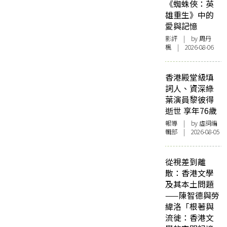
《蜘蛛俠：英
雄重生》中的
愛與記憶
影評
| by
周丹
楓
| 2026-08-06
香港殿堂級填
詞人、資深綠
葉演員黎彼得
逝世 享年76歲
報導
| by 虛詞編
輯部 | 2026-08-05
從視差到離
散：香港文學
及其本土問題
——陳智德與勞
緯洛「根著與
流徙：香港文