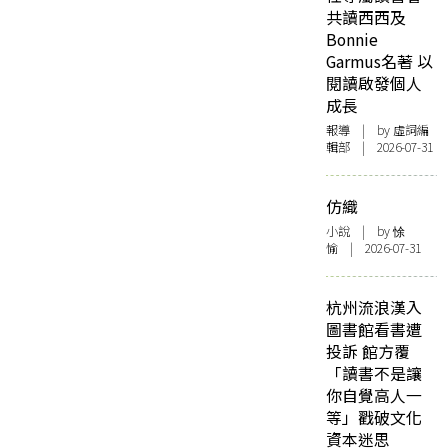
共讀西西及
Bonnie
Garmus名著 以
閱讀啟發個人
成長
報導
| by 虛詞編
輯部 | 2026-07-31
仿織
小說
| by 悇
愉 | 2026-07-31
杭州流浪漢入
圖書館看書遭
投訴 館方覆
「讀書不是讓
你自覺高人一
等」戳破文化
資本迷思