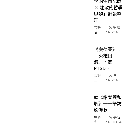
學的空間記憶
× 離散的哲學
思辨」對談整
理
報導
| by 勞緯
洛 | 2026-08-05
《奧德賽》：
「英雄回
歸」，定
PTSD？
影評
| by 易
山 | 2026-08-05
談《錯覺與和
解》──筆訪
嚴瀚欽
專訪
| by 李浩
榮 | 2026-08-04