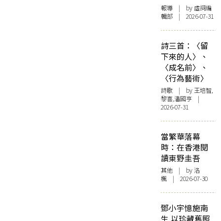
報導
| by 虛詞編
輯部 | 2026-07-31
詩三首：〈留
下來的人〉、
〈成名前〉、
〈行為藝術〉
詩歌
| by 王培智,
黎喜,潘國亨 |
2026-07-31
當繁華落幕
時：在香港閱
讀東野圭吾
其他
| by
洛
楓
| 2026-07-30
鄧小宇憶施南
生 以珍藏舊照