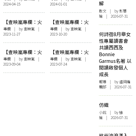
解
2024-04-15
2024-01-01
徑
2024的六堂課
散文
| by 彭慧
瑜 | 2026-07-31
【查映嵐專欄：火
【查映嵐專欄：火
宅之人】鄰里狀況
宅之人】艾密利在
專欄
| by
查映嵐
|
專欄
| by
查映嵐
|
何詩蓓8月舉女
2023-11-27
2023-10-20
報告
耶路撒冷
性專屬讀書會
共讀西西及
【查映嵐專欄：火
【查映嵐專欄：火
Bonnie
宅之人】小對話
宅之人】絕世爽劇
專欄
| by
查映嵐
|
專欄
| by
查映嵐
|
Garmus名著 以
2023-09-04
2023-07-24
閱讀啟發個人
成長
報導
| by 虛詞編
輯部 | 2026-07-31
仿織
小說
| by 悇
愉 | 2026-07-31
杭州流浪漢入