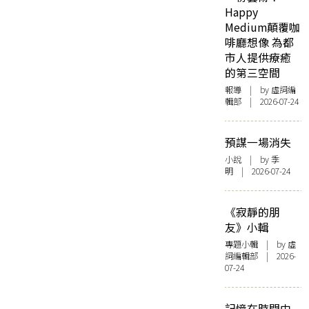
Happy
Medium顛覆咖
啡廳想像 為都
市人提供療癒
的第三空間
報導
| by 虛詞編
輯部 | 2026-07-24
預謀一場消失
小說
| by 季
明 | 2026-07-24
《寂靜的朋
友》小輯
專題小輯
| by 虛
詞編輯部 | 2026-
07-24
記憶在時間中