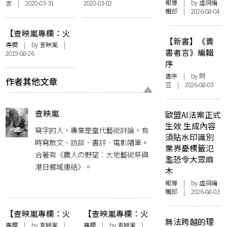
報導
| by 虛詞編
言 | 2020-03-31
2020-03-02
伊努茅希利，悲哀
輯部 | 2026-08-04
的阿伊努人
【查映嵐專欄：火
【新書】《賣
宅之人】每個人心
專欄
| by
查映嵐
|
書者言》編輯
2019-08-26
中都需要一座寧靜
序
村落
書序
| by 阿
作者其他文章
豆 | 2026-08-03
查映嵐
歐盟AI法案正式
生效 生成內容
寫字的人，專業是當代藝術評論，有
須貼水印識別
時寫散文、訪談、書評、電影隨筆。
業界憂標籤氾
合著有《農人の野望︰大地藝術祭與
濫恐令大眾麻
港日鄉城連結》。
木
報導
| by 虛詞編
輯部 | 2026-08-03
【查映嵐專欄：火
【查映嵐專欄：火
無法跨越的理
宅之人】回家的路
宅之人】打包去
專欄
| by
查映嵐
|
專欄
| by
查映嵐
|