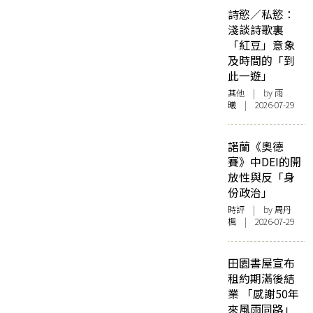
詩慾／私慾：
淺談詩歌裏
「紅豆」意象
及時間的「到
此一遊」
其他
| by 雨
曦 | 2026-07-29
諾蘭《奧德
賽》中DEI的開
放性與反「身
份政治」
時評
| by
周丹
楓
| 2026-07-29
田園書屋宣布
租約期滿後結
業 「感謝50年
來風雨同路」