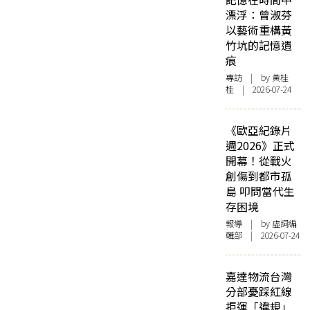
漂浮：曾淑芬
以藝術重構黃
竹坑的記憶遺
痕
專訪
| by 黃桂
桂 | 2026-07-24
《歐亞紀錄片
週2026》正式
開幕！從戰火
創傷到都市孤
島 叩問當代生
存困境
報導
| by 虛詞編
輯部 | 2026-07-24
嘉達物流台灣
分部憂踩紅線
拒運「違規」