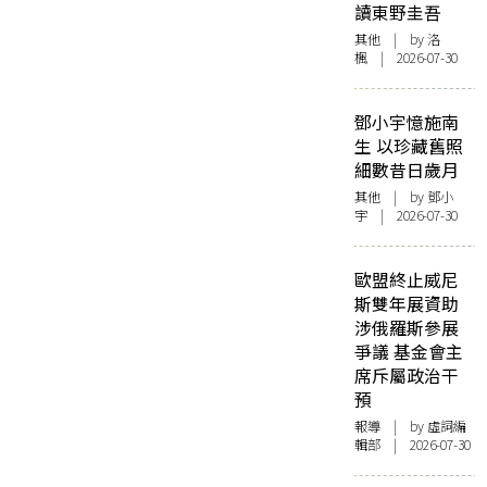
讀東野圭吾
其他
| by
洛
楓
| 2026-07-30
鄧小宇憶施南
生 以珍藏舊照
細數昔日歲月
其他
| by 鄧小
宇 | 2026-07-30
歐盟終止威尼
斯雙年展資助
涉俄羅斯參展
爭議 基金會主
席斥屬政治干
預
報導
| by 虛詞編
輯部 | 2026-07-30