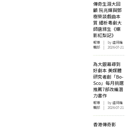
傳奇生涯大回
顧 阮兆輝與鄧
樹榮談戲曲本
質 細析粵劇大
師唐滌生《蝶
影紅梨記》
報導
| by 虛詞編
輯部 | 2026-07-21
為大銀幕尋到
好劇本 美媒體
研究者創「Bo-
Sco」每月挑選
推薦7部改編潛
力書作
報導
| by 虛詞編
輯部 | 2026-07-21
香港傳奇影