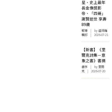
星、史上最年
長金像獎影
帝、「四哥」
謝賢逝世 享壽
89歲
報導
| by 虛詞編
輯部 | 2026-07-21
【新書】《里
爾克詩集－意
象之書》書摘
書序
| by 里爾
克 | 2026-07-20