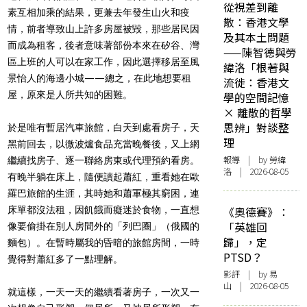
從視差到離
素互相加乘的結果，更兼去年發生山火和疫
散：香港文學
情，前者導致山上許多房屋被毀，那些居民因
及其本土問題
而成為租客，後者意味著部份本來在矽谷、灣
——陳智德與勞
區上班的人可以在家工作，因此選擇移居至風
緯洛「根著與
景怡人的海邊小城——總之，在此地想要租
流徙：香港文
屋，原來是人所共知的困難。
學的空間記憶
× 離散的哲學
思辨」對談整
於是唯有暫居汽車旅館，白天到處看房子，天
理
黑前回去，以微波爐食品充當晚餐後，又上網
報導
| by 勞緯
繼續找房子、逐一聯絡房東或代理預約看房。
洛 | 2026-08-05
有晚半躺在床上，隨便讀起蕭紅，重看她在歐
羅巴旅館的生涯，其時她和蕭軍極其窮困，連
床單都沒法租，因飢餓而癡迷於食物，一直想
《奧德賽》：
「英雄回
像要偷掛在別人房間外的「列巴圈」（俄國的
歸」，定
麵包）。在暫時屬我的昏暗的旅館房間，一時
PTSD？
覺得對蕭紅多了一點理解。
影評
| by 易
山 | 2026-08-05
就這樣，一天一天的繼續看著房子，一次又一