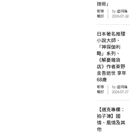
技術」
報導
| by 虛詞編
輯部 | 2026-07-28
日本著名推理
小說大師、
「神探伽利
略」系列、
《解憂雜貨
店》作者東野
圭吾逝世 享年
68歲
報導
| by 虛詞編
輯部 | 2026-07-27
【邁克專欄：
拍子簿】國
情、風情及其
他