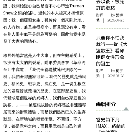
去以後，被允
譜，我開始疑心自己是否不小心墮進Truman
許的鄉愁
Show之類的陷阱。遲鈍的本人後來才搞懂原
影評
| by 盤柳
儂 | 2026-07-23
因：我一個亞裔女生，孤伶伶一個來到此地，
冇人冇物，兼又生得瘦小，而且還沒有車，看
在別人眼中似乎是頗為可憐的，因此無意中誘
只要你不怕我
發了大家的同情心。
就行——從《大
盜歌王》看邱
移居外地當然是人生大事，但在主觀感受上，
剛健女性形象
卻沒有太大的割裂感。隱形委員會在《革命將
的誕生
至》中寫道，「我們全都是被連根拔除的一
影評
| by 柯宇
涵 | 2026-07-28
群，我們全都無家可歸... 我們的歷史就是殖民
史、移民史、戰爭史、流亡史，是一切生根立
足的基礎皆被毀壞的歷史。在這部歷史裡，我
們變成這個世界的異鄉人，我們自己家庭裡的
編輯推介
訪客。」——被連根拔除的異鄉感並非連隨移
居而來的衝擊體驗，而是我們熟悉已久的生存
當史詩下凡
狀態。在新地域的種種衝擊、不習慣、不方
IMAX：路蘭的
便，都是意料之內，而且畢竟都是自己的選