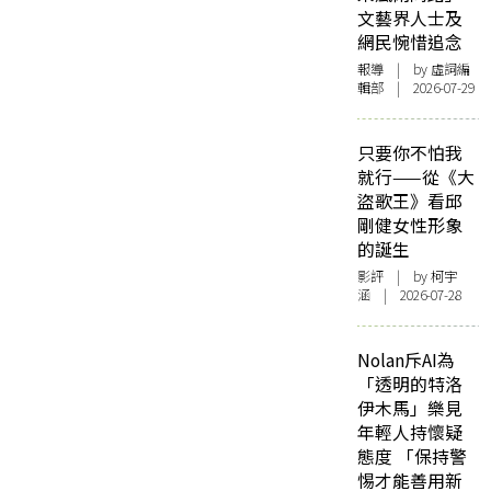
文藝界人士及
網民惋惜追念
報導
| by 虛詞編
輯部 | 2026-07-29
只要你不怕我
就行——從《大
盜歌王》看邱
剛健女性形象
的誕生
影評
| by 柯宇
涵 | 2026-07-28
Nolan斥AI為
「透明的特洛
伊木馬」樂見
年輕人持懷疑
態度 「保持警
惕才能善用新