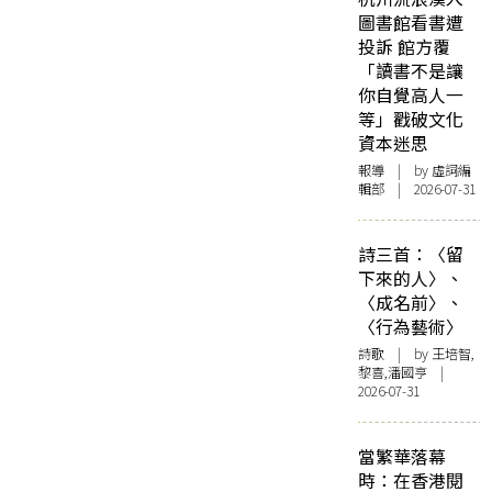
圖書館看書遭
投訴 館方覆
「讀書不是讓
你自覺高人一
等」戳破文化
資本迷思
報導
| by 虛詞編
輯部 | 2026-07-31
詩三首：〈留
下來的人〉、
〈成名前〉、
〈行為藝術〉
詩歌
| by 王培智,
黎喜,潘國亨 |
2026-07-31
當繁華落幕
時：在香港閱