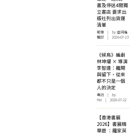
書及停送4間獨
立書店 要求出
版社列出貨運
清單
報導
| by 虛詞編
輯部 | 2026-07-23
《候鳥》編劇
林坤燿 × 導演
李智達：離開
與留下，從來
都不只是一個
人的決定
專訪
| by
Hei | 2026-07-22
【香港書展
2026】書展精
華遊 ：羅家英