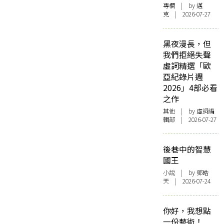
專欄
| by
邁
克
| 2026-07-27
黑夜漫長，但
我們拒絕失聲
虛詞精選「歐
亞紀錄片週
2026」4部必看
之作
其他
| by 虛詞編
輯部 | 2026-07-27
後巷中的智慧
國王
小說
| by 鄧皓
天 | 2026-07-24
你好，我想點
一份藝術！