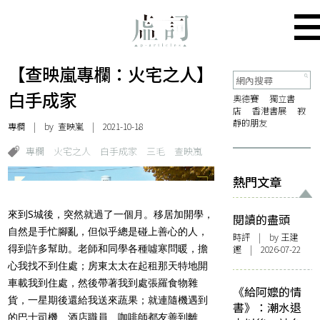
【查映嵐專欄：火宅之人】
白手成家
奧德賽
獨立書
店
香港書展
寂
靜的朋友
專欄
| by
查映嵐
| 2021-10-18
專欄
火宅之人
白手成家
三毛
查映嵐
熱門文章
來到S城後，突然就過了一個月。移居加開學，
閱讀的盡頭
自然是手忙腳亂，但似乎總是碰上善心的人，
時評
| by 王建
得到許多幫助。老師和同學各種噓寒問暖，擔
鏗 | 2026-07-22
心我找不到住處；房東太太在起租那天特地開
車載我到住處，然後帶著我到處張羅食物雜
《給阿嬤的情
貨，一星期後還給我送來蔬果；就連隨機遇到
書》：潮水退
的巴士司機、酒店職員、咖啡師都友善到離