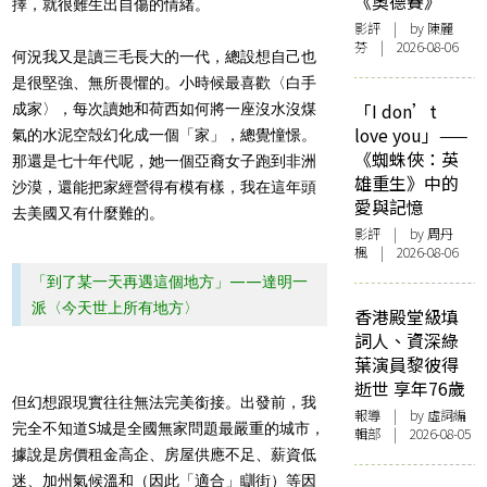
《奧德賽》
擇，就很難生出自傷的情緒。
影評
| by 陳麗
芬 | 2026-08-06
何況我又是讀三毛長大的一代，總設想自己也
是很堅強、無所畏懼的。小時候最喜歡〈白手
「I don’t
成家〉，每次讀她和荷西如何將一座沒水沒煤
love you」——
氣的水泥空殻幻化成一個「家」，總覺憧憬。
《蜘蛛俠：英
那還是七十年代呢，她一個亞裔女子跑到非洲
雄重生》中的
沙漠，還能把家經營得有模有樣，我在這年頭
愛與記憶
去美國又有什麼難的。
影評
| by
周丹
楓
| 2026-08-06
「到了某一天再遇這個地方」——達明一
派〈今天世上所有地方〉
香港殿堂級填
詞人、資深綠
葉演員黎彼得
逝世 享年76歲
但幻想跟現實往往無法完美銜接。出發前，我
報導
| by 虛詞編
完全不知道S城是全國無家問題最嚴重的城市，
輯部 | 2026-08-05
據說是房價租金高企、房屋供應不足、薪資低
迷、加州氣候溫和（因此「適合」瞓街）等因