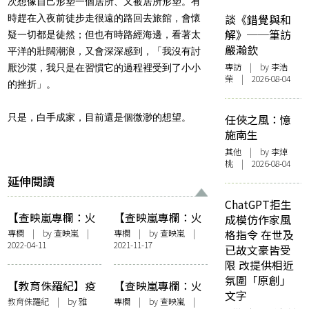
次想像自己形塑一個居所、又被居所形塑。有
談《錯覺與和
時趕在入夜前徒步走很遠的路回去旅館，會懷
解》──筆訪
疑一切都是徒然；但也有時路經海邊，看著太
嚴瀚欽
平洋的壯闊潮浪，又會深深感到，「我沒有討
專訪
| by 李浩
厭沙漠，我只是在習慣它的過程裡受到了小小
榮 | 2026-08-04
的挫折」。
只是，白手成家，目前還是個微渺的想望。
任俠之風：憶
施南生
其他
| by 李焯
桃 | 2026-08-04
延伸閱讀
ChatGPT拒生
【查映嵐專欄：火
【查映嵐專欄：火
成模仿作家風
宅之人】笑話以及
宅之人】味蕾的訴
專欄
| by
查映嵐
|
專欄
| by
查映嵐
|
格指令 在世及
2022-04-11
2021-11-17
代名詞
求
已故文豪皆受
限 改提供相近
氛圍「原創」
【教育侏羅紀】疫
【查映嵐專欄：火
文字
情下反思移民留學
宅之人】失去的阿
教育侏羅紀
| by 雅
專欄
| by
查映嵐
|