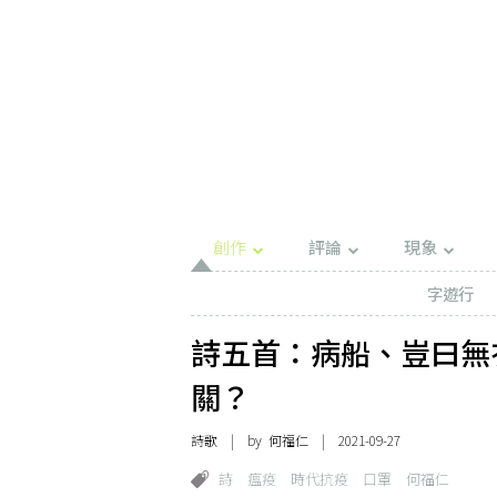
創作
評論
現象
字遊行
詩五首：病船、豈曰無
關？
詩歌
| by
何福仁
| 2021-09-27
詩
瘟疫
時代抗疫
口罩
何福仁