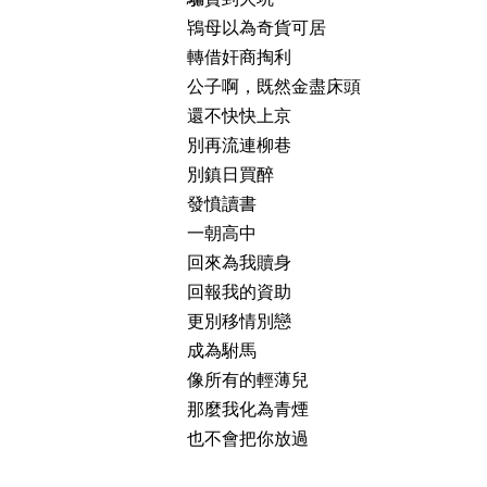
鴇母以為奇貨可居
轉借奸商掏利
公子啊，既然金盡床頭
還不快快上京
別再流連柳巷
別鎮日買醉
發憤讀書
一朝高中
回來為我贖身
回報我的資助
更別移情別戀
成為駙馬
像所有的輕薄兒
那麼我化為青煙
也不會把你放過