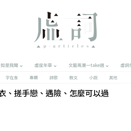
如是我聞
虛度年華
文藝風潮一take過
虛詞
字在食
專欄
詩歌
散文
小說
其他
衣、搓手戀、遇險、怎麼可以過