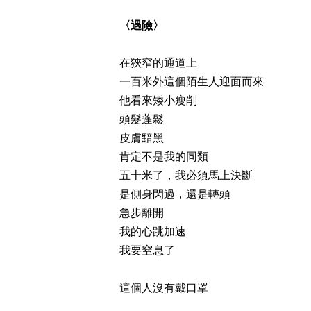
〈遇險〉
在狹窄的通道上
一百米外這個陌生人迎面而來
他看來矮小瘦削
頭髮蓬鬆
皮膚黯黑
肯定不是我的同類
五十米了，我必須馬上決斷
是側身閃過，還是轉頭
急步離開
我的心跳加速
我要窒息了
這個人沒有戴口罩