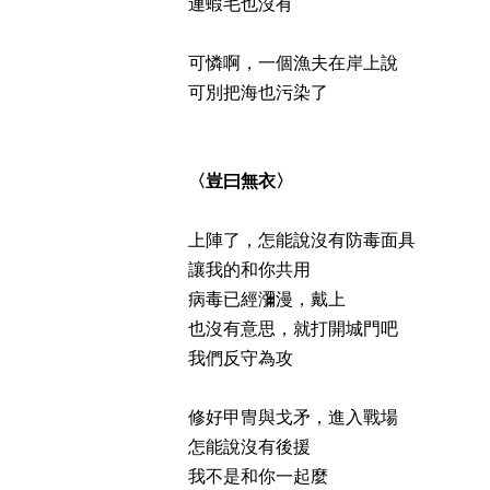
連蝦毛也沒有
可憐啊，一個漁夫在岸上說
可別把海也污染了
〈豈曰無衣〉
上陣了，怎能說沒有防毒面具
讓我的和你共用
病毒已經瀰漫，戴上
也沒有意思，就打開城門吧
我們反守為攻
修好甲冑與戈矛，進入戰場
怎能說沒有後援
我不是和你一起麼