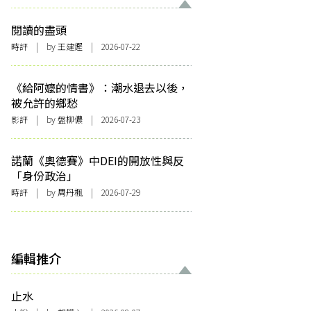
閱讀的盡頭
時評
| by 王建鏗 | 2026-07-22
《給阿嬤的情書》：潮水退去以後，
被允許的鄉愁
影評
| by 盤柳儂 | 2026-07-23
諾蘭《奧德賽》中DEI的開放性與反
「身份政治」
時評
| by
周丹楓
| 2026-07-29
編輯推介
止水