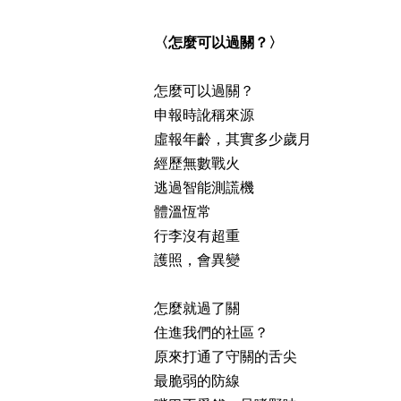
〈怎麼可以過關？〉
怎麼可以過關？
申報時訛稱來源
虛報年齡，其實多少歲月
經歷無數戰火
逃過智能測謊機
體溫恆常
行李沒有超重
護照，會異變
怎麼就過了關
住進我們的社區？
原來打通了守關的舌尖
最脆弱的防線