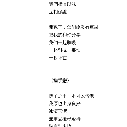
我們相濡以沫
互相保護
開戰了，怎能說沒有軍裝
把我的和你分享
我們一起取暖
一起對抗，那怕
一起陣亡
〈搓手戀〉
搓子之手，本可以偕老
我原也出身良好
冰清玉潔
無奈受後母虐待
騙賣到火坑