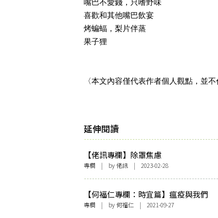
嘴巴不愛錢，只嗜野味
喜歡和其他嘴巴飲宴
烤蝙蝠，梨片伴蒸
果子狸
〈本文內容僅代表作者個人觀點，並不
延伸閱讀
【佬訊專欄】除罩焦慮
專欄
| by
佬訊
| 2023-02-28
【何福仁專欄：時宜篇】瘟疫與我們
專欄
| by
何福仁
| 2021-09-27