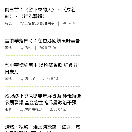
詩三首：〈留下來的人〉、〈成名
前〉、〈行為藝術〉
詩歌
| by 王培智,黎喜,潘國亨 | 2026-07-31
當繁華落幕時：在香港閱讀東野圭吾
其他
| by
洛楓
| 2026-07-30
鄧小宇憶施南生 以珍藏舊照 細數昔
日歲月
其他
| by 鄧小宇 | 2026-07-30
歐盟終止威尼斯雙年展資助 涉俄羅斯
參展爭議 基金會主席斥屬政治干預
報導
| by 虛詞編輯部 | 2026-07-30
詩慾／私慾：淺談詩歌裏「紅豆」意