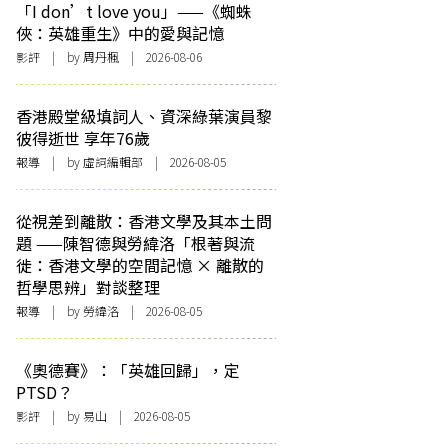
「I don’t love you」——《蜘蛛
俠：英雄重生》中的愛與記憶
影評
| by
周丹楓
| 2026-08-06
香港殿堂級填詞人、資深綠葉演員黎
彼得逝世 享年76歲
報導
| by 虛詞編輯部 | 2026-08-05
從視差到離散：香港文學及其本土問
題 ——陳智德與勞緯洛「根著與流
徙：香港文學的空間記憶 × 離散的
哲學思辨」對談整理
報導
| by 勞緯洛 | 2026-08-05
《奧德賽》：「英雄回歸」，定
PTSD？
影評
| by 易山 | 2026-08-05