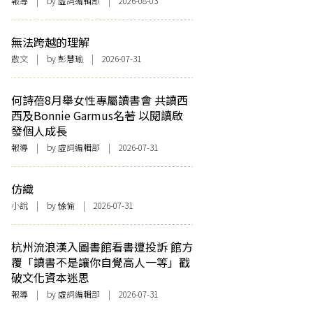
報導
| by 虛詞編輯部 | 2026-08-03
無法跨越的理解
散文
| by 彭慧瑜 | 2026-07-31
何詩蓓8月舉女性專屬讀書會 共讀西
西及Bonnie Garmus名著 以閱讀啟
發個人成長
報導
| by 虛詞編輯部 | 2026-07-31
仿織
小說
| by 悇愉 | 2026-07-31
杭州流浪漢入圖書館看書遭投訴 館方
覆「讀書不是讓你自覺高人一等」戳
破文化資本迷思
報導
| by 虛詞編輯部 | 2026-07-31