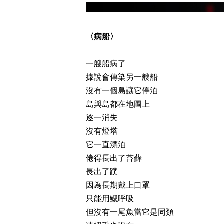
〈病船〉
一艘船病了
據說會傳染另一艘船
沒有一個島讓它停泊
島與島都在地圖上
逐一消失
沒有燈塔
它一直漂泊
倦得長出了苔蘚
長出了蹼
因為長期戴上口罩
只能用鰓呼吸
但沒有一尾魚當它是同類