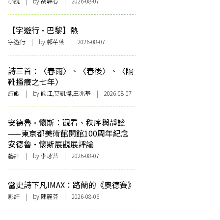
小說
| by 胡韡心 | 2026-08-07
【字遊行·巴黎】熱
字遊行
| by 郭芊葉 | 2026-08-07
詩三首：〈春雨〉、〈春後〉、〈隔
靴搔癢之七年〉
詩歌
| by 飲江,莫凱傑,王兆基 | 2026-08-07
安德魯·懷斯：觀看、秩序與靜謐
——東京都美術館開館100周年紀念
安德魯·懷斯展觀展評論
藝評
| by 李冰苔 | 2026-08-07
當史詩下凡IMAX：路蘭的《奧德賽》
影評
| by 陳麗芬 | 2026-08-06