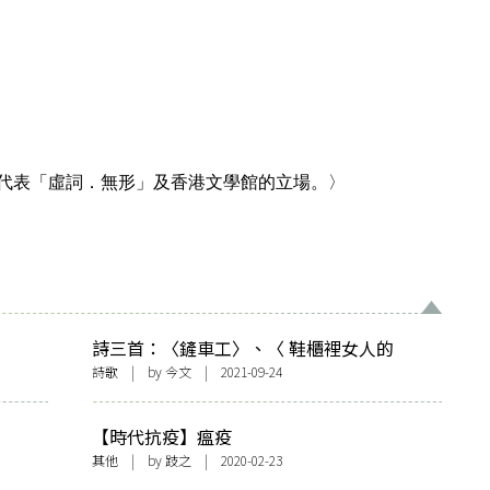
代表「虛詞．無形」及香港文學館的立場。〉
詩三首：〈鏟車工〉、〈 鞋櫃裡女人的
腳〉、〈吸煙的女人〉
詩歌
| by
今文
| 2021-09-24
【時代抗疫】瘟疫
其他
| by
跂之
| 2020-02-23