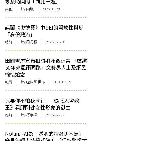
象及時間的「到此一遊」
其他
| by 雨曦 | 2026-07-29
諾蘭《奧德賽》中DEI的開放性與反
「身份政治」
時評
| by
周丹楓
| 2026-07-29
田園書屋宣布租約期滿後結業 「感謝
50年來風雨同路」文藝界人士及網民
惋惜追念
報導
| by 虛詞編輯部 | 2026-07-29
只要你不怕我就行——從《大盜歌
王》看邱剛健女性形象的誕生
影評
| by 柯宇涵 | 2026-07-28
Nolan斥AI為「透明的特洛伊木馬」
樂見年輕人持懷疑態度 「保持警惕才