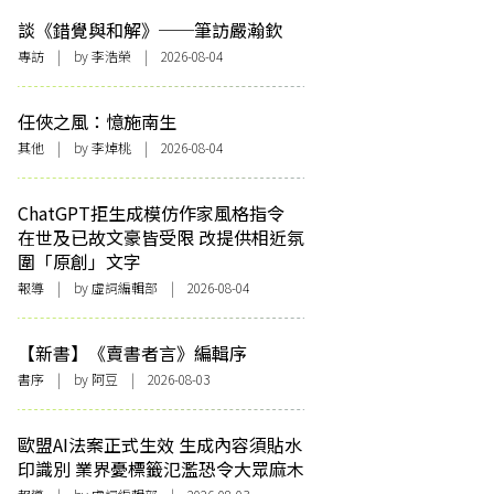
談《錯覺與和解》──筆訪嚴瀚欽
專訪
| by 李浩榮 | 2026-08-04
任俠之風：憶施南生
其他
| by 李焯桃 | 2026-08-04
ChatGPT拒生成模仿作家風格指令
在世及已故文豪皆受限 改提供相近氛
圍「原創」文字
報導
| by 虛詞編輯部 | 2026-08-04
【新書】《賣書者言》編輯序
書序
| by 阿豆 | 2026-08-03
歐盟AI法案正式生效 生成內容須貼水
印識別 業界憂標籤氾濫恐令大眾麻木