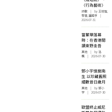
〈行為藝術〉
詩歌
| by 王培智,
黎喜,潘國亨 |
2026-07-31
當繁華落幕
時：在香港閱
讀東野圭吾
其他
| by
洛
楓
| 2026-07-30
鄧小宇憶施南
生 以珍藏舊照
細數昔日歲月
其他
| by 鄧小
宇 | 2026-07-30
歐盟終止威尼