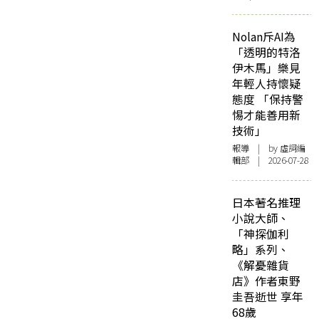
Nolan斥AI為
「透明的特洛
伊木馬」樂見
年輕人持懷疑
態度 「保持警
惕才能善用新
技術」
報導
| by 虛詞編
輯部 | 2026-07-28
日本著名推理
小說大師、
「神探伽利
略」系列、
《解憂雜貨
店》作者東野
圭吾逝世 享年
68歲