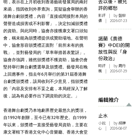
去以後，被允
明，表示在上月初收到香港藝術發展局的兩封
許的鄉愁
來函，指因收到外界查詢，質疑協會舉辦的香
影評
| by 盤柳
港舞台劇頒獎禮，內容「直接或間接對本局的
儂 | 2026-07-23
聲譽造成損害或不利影響」，決定扣減頒獎禮
的資助。與此同時，協會亦接獲康文署口頭知
諾蘭《奧德
會，稱未能為頒獎禮提供或贊助場地。在聲明
賽》中DEI的開
中，協會形容頒獎禮正面對「前所未有的挑
放性與反「身
戰」，並對藝發局的「草率舉措甚表驚訝」。
份政治」
協會亦強調，雖然頒獎禮不獲資助，協會仍會
時評
| by
周丹
堅持舉行舞台劇獎選舉及頒獎禮。藝發局在晚
楓
| 2026-07-29
上回應事件，指去年6月舉行的第31屆香港舞
台劇獎頒獎禮，該局收到不少意見，指頒獎禮
的「內容及安排有不妥之處，本局經深入了解
後，認為有必要作出下調資助的決定。」
編輯推介
香港舞台劇獎乃本地劇界歷史最悠久的獎項，
止水
自1992年創辦，至今已有32年歷史。自1999
小說
| by 胡韡
年以來，頒獎禮一直接受藝發局資助，主要在
心 | 2026-08-07
康文署轄下香港文化中心音樂廳、香港大會堂