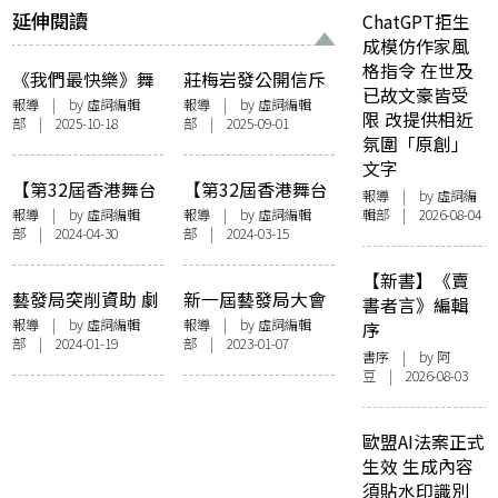
延伸閱讀
ChatGPT拒生
成模仿作家風
格指令 在世及
《我們最快樂》舞
莊梅岩發公開信斥
已故文豪皆受
台劇演出被取消！
政治打壓 質疑APA
報導
| by 虛詞編輯
報導
| by 虛詞編輯
限 改提供相近
部 | 2025-10-18
部 | 2025-09-01
公開售票前突煞停
自定紅線 要求校方
氛圍「原創」
西九指接獲投訴稱
回應訪問取消原因
文字
詆毁香港
【第32屆香港舞台
【第32屆香港舞台
報導
| by 虛詞編
劇獎】劇協自資舉
劇獎】劇協公布
報導
| by 虛詞編輯
報導
| by 虛詞編輯
輯部 | 2026-08-04
部 | 2024-04-30
部 | 2024-03-15
辦頒獎禮 林海峰黃
4.29續辦 林海峰、
子華到場 田蕊妮首
黃子華角逐最佳男
【新書】《賣
封劇后：舞台不可
主角
藝發局突削資助 劇
新一屆藝發局大會
書者言》編輯
以消失
協嚴正要求收回指
委員就任 霍啟剛
報導
| by 虛詞編輯
報導
| by 虛詞編輯
序
部 | 2024-01-19
部 | 2023-01-07
控 「收到投訴後，
接替王英偉任主席
書序
| by 阿
完全不去了解， 不
豆 | 2026-08-03
讓人辯解就下決
定，這是甚麼年
歐盟AI法案正式
代？」
生效 生成內容
須貼水印識別