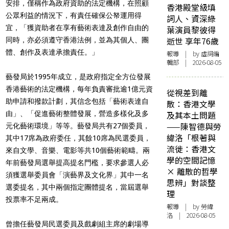
安排，僅稱作為政府資助的法定機構，在照顧
香港殿堂級填
公眾利益的情況下，有責任確保公帑運用得
詞人、資深綠
宜，「獲資助者在享有藝術表達及創作自由的
葉演員黎彼得
逝世 享年76歲
同時，亦必須遵守香港法例，並為其個人、團
體、創作及表達承擔責任。」
報導
| by 虛詞編
輯部 | 2026-08-05
藝發局於1995年成立，是政府指定全方位發展
香港藝術的法定機構，每年負責審批逾1億元資
從視差到離
助申請和撥款計劃，其信念包括「藝術表達自
散：香港文學
由」、「促進藝術整體發展，營造多樣化及多
及其本土問題
——陳智德與勞
元化藝術環境」等等。藝發局共有27個委員，
緯洛「根著與
其中17席為政府委任，其餘10席為民選委員，
流徙：香港文
來自文學、音樂、電影等共10個藝術範疇。兩
學的空間記憶
年前藝發局選舉提高提名門檻，要求參選人必
× 離散的哲學
須獲選舉委員會「演藝界及文化界」其中一名
思辨」對談整
選委提名，其中兩個指定團體提名，當屆選舉
理
投票率不足兩成。
報導
| by 勞緯
洛 | 2026-08-05
曾擔任藝發局民選委員及戲劇組主席的劇場導