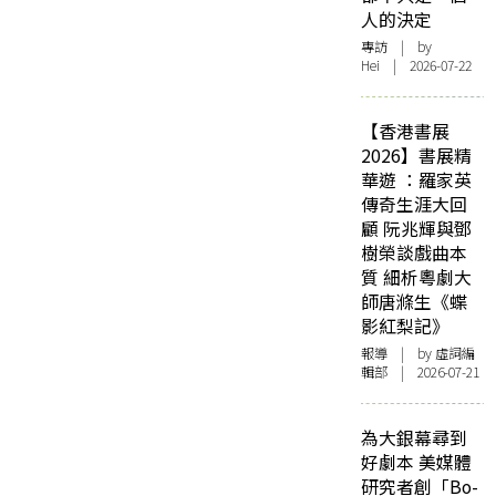
人的決定
專訪
| by
Hei | 2026-07-22
【香港書展
2026】書展精
華遊 ：羅家英
傳奇生涯大回
顧 阮兆輝與鄧
樹榮談戲曲本
質 細析粵劇大
師唐滌生《蝶
影紅梨記》
報導
| by 虛詞編
輯部 | 2026-07-21
為大銀幕尋到
好劇本 美媒體
研究者創「Bo-