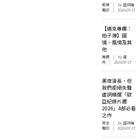
報導
| by 虛詞編
輯部 | 2026-07-27
【邁克專欄：
拍子簿】國
情、風情及其
他
專欄
| by
邁
克
| 2026-07-27
黑夜漫長，但
我們拒絕失聲
虛詞精選「歐
亞紀錄片週
2026」4部必看
之作
其他
| by 虛詞編
輯部 | 2026-07-27