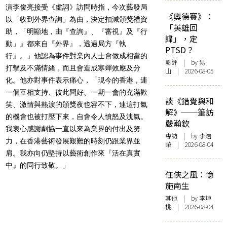
演李俊亮接受《虛詞》訪問時指，今次藝發局
《奧德賽》：
以「收到外界查詢」為由，決定扣減頒獎禮資
「英雄回
助，「明顯地，由『查詢』、『審視』及『行
歸」，定
動」』都來自『外界』，透過局方『執
PTSD？
行』。」他認為事件對業內人士會做成相當的
影評
| by 易
打擊及不滿情緒，而且會造成寒蟬效應及分
山 | 2026-08-05
化。他亦對事件表示痛心，「現今的香港，連
一個互相支持、彼此問好、一期一會的充滿歡
談《錯覺與和
笑、激情與熱淚的頒獎夜也容不下，連這打氣
解》──筆訪
的機會也被打壓下來，自會令人憤怒及洩氣。
嚴瀚欽
我衷心感謝劇協一直以來為業界的付出及努
專訪
| by 李浩
力，在香港藝術發展艱難的時刻仍跟業界並
榮 | 2026-08-04
肩。我亦向仍堅持以藝術創作來『活在真實
中』的同行致敬。」
任俠之風：憶
施南生
其他
| by 李焯
桃 | 2026-08-04