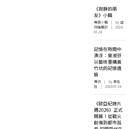
《寂靜的朋
友》小輯
專題小輯
| by 虛
詞編輯部 | 2026-
07-24
記憶在時間中
漂浮：曾淑芬
以藝術重構黃
竹坑的記憶遺
痕
專訪
| by 黃桂
桂 | 2026-07-24
《歐亞紀錄片
週2026》正式
開幕！從戰火
創傷到都市孤
島 叩問當代生