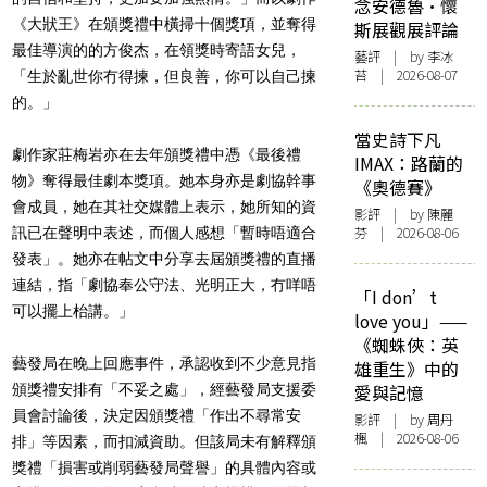
念安德魯·懷
《大狀王》在頒獎禮中橫掃十個獎項，並奪得
斯展觀展評論
最佳導演的的方俊杰，在領獎時寄語女兒，
藝評
| by 李冰
苔 | 2026-08-07
「生於亂世你冇得揀，但良善，你可以自己揀
的。」
當史詩下凡
劇作家莊梅岩亦在去年頒獎禮中憑《最後禮
IMAX：路蘭的
物》奪得最佳劇本獎項。她本身亦是劇協幹事
《奧德賽》
會成員，她在其社交媒體上表示，她所知的資
影評
| by 陳麗
芬 | 2026-08-06
訊已在聲明中表述，而個人感想「暫時唔適合
發表」。她亦在帖文中分享去屆頒獎禮的直播
連結，指「劇協奉公守法、光明正大，冇咩唔
「I don’t
可以擺上枱講。」
love you」——
《蜘蛛俠：英
藝發局在晚上回應事件，承認收到不少意見指
雄重生》中的
頒獎禮安排有「不妥之處」，經藝發局支援委
愛與記憶
員會討論後，決定因頒獎禮「作出不尋常安
影評
| by
周丹
楓
| 2026-08-06
排」等因素，而扣減資助。但該局未有解釋頒
獎禮「損害或削弱藝發局聲譽」的具體內容或