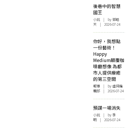
後巷中的智慧
國王
小說
| by 鄧皓
天 | 2026-07-24
你好，我想點
一份藝術！
Happy
Medium顛覆咖
啡廳想像 為都
市人提供療癒
的第三空間
報導
| by 虛詞編
輯部 | 2026-07-24
預謀一場消失
小說
| by 季
明 | 2026-07-24