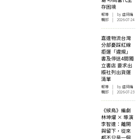
存困境
報導
| by 虛詞編
輯部 | 2026-07-24
嘉達物流台灣
分部憂踩紅線
拒運「違規」
書及停送4間獨
立書店 要求出
版社列出貨運
清單
報導
| by 虛詞編
輯部 | 2026-07-23
《候鳥》編劇
林坤燿 × 導演
李智達：離開
與留下，從來
都不只是一個