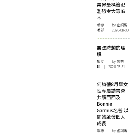
業界憂標籤氾
濫恐令大眾麻
木
報導
| by 虛詞編
輯部 | 2026-08-03
無法跨越的理
解
散文
| by 彭慧
瑜 | 2026-07-31
何詩蓓8月舉女
性專屬讀書會
共讀西西及
Bonnie
Garmus名著 以
閱讀啟發個人
成長
報導
| by 虛詞編