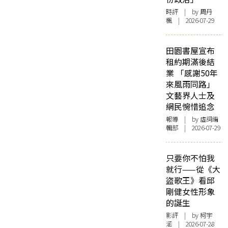
時評
| by
周丹
楓
| 2026-07-29
田園書屋宣布
租約期滿後結
業 「感謝50年
來風雨同路」
文藝界人士及
網民惋惜追念
報導
| by 虛詞編
輯部 | 2026-07-29
只要你不怕我
就行——從《大
盜歌王》看邱
剛健女性形象
的誕生
影評
| by 柯宇
涵 | 2026-07-28