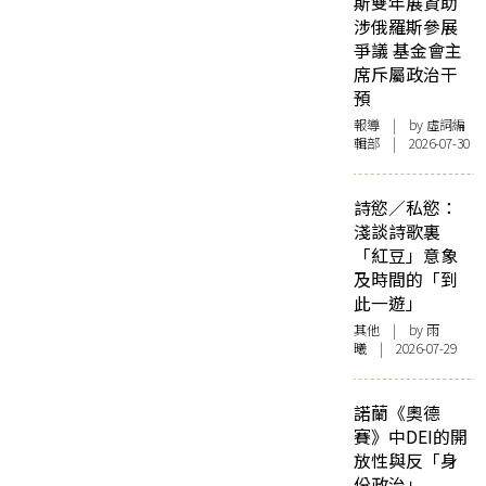
斯雙年展資助
涉俄羅斯參展
爭議 基金會主
席斥屬政治干
預
報導
| by 虛詞編
輯部 | 2026-07-30
詩慾／私慾：
淺談詩歌裏
「紅豆」意象
及時間的「到
此一遊」
其他
| by 雨
曦 | 2026-07-29
諾蘭《奧德
賽》中DEI的開
放性與反「身
份政治」