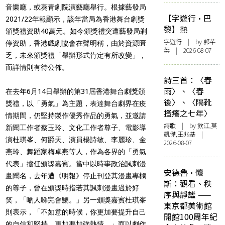
音樂廳，或葵青劇院演藝廳舉行。根據藝發局
【字遊行·巴
2021/22年報顯示，該年當局為香港舞台劇獎
黎】熱
頒獎禮資助40萬元。如今頒獎禮突遭藝發局剎
字遊行
| by 郭芊
停資助，香港戲劇協會在聲明稱，由於資源匱
葉 | 2026-08-07
乏，未來頒獎禮「舉辦形式肯定有所改變」，
而詳情則有待公佈。
詩三首：〈春
雨〉、〈春
在去年6月14日舉辦的第31屆香港舞台劇獎頒
後〉、〈隔靴
獎禮，以「勇氣」為主題，表達舞台劇界在疫
搔癢之七年〉
情期間，仍堅持製作優秀作品的勇氣，並邀請
詩歌
| by 飲江,莫
新聞工作者蔡玉玲、文化工作者尊子、電影導
凱傑,王兆基 |
演杜琪峯、何爵天、演員楊詩敏、李麗珍、金
2026-08-07
燕玲、舞蹈家梅卓燕等人，作為各界的「勇氣
代表」擔任頒獎嘉賓。當中以時事政治諷刺漫
安德魯·懷
畫聞名，去年遭《明報》停止刊登其漫畫專欄
斯：觀看、秩
的尊子，曾在頒獎時指若其諷刺漫畫過於好
序與靜謐 ——
笑，「啲人睇完會嬲。」另一頒獎嘉賓杜琪峯
東京都美術館
則表示，「不如意的時候，你更加要提升自己
開館100周年紀
的自信和堅持，更加要加強熱情。」而以劇作