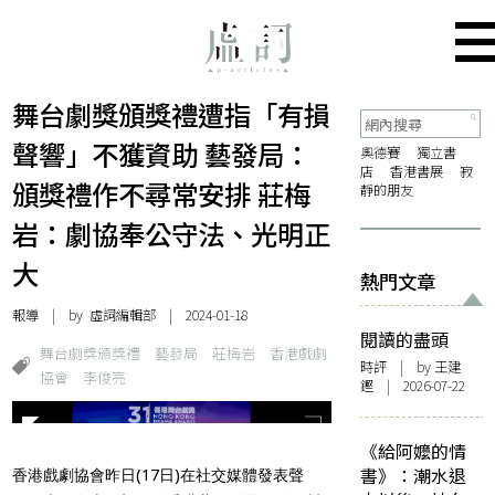
舞台劇獎頒獎禮遭指「有損
聲響」不獲資助 藝發局：
奧德賽
獨立書
店
香港書展
寂
頒獎禮作不尋常安排 莊梅
靜的朋友
岩：劇協奉公守法、光明正
大
熱門文章
報導
| by 虛詞編輯部 | 2024-01-18
閱讀的盡頭
舞台劇獎頒獎禮
藝發局
莊梅岩
香港戲劇
時評
| by 王建
協會
李俊亮
鏗 | 2026-07-22
《給阿嬤的情
書》：潮水退
香港戲劇協會昨日(17日)在社交媒體發表聲