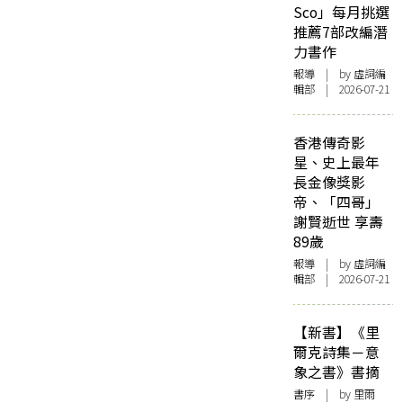
Sco」每月挑選
推薦7部改編潛
力書作
報導
| by 虛詞編
輯部 | 2026-07-21
香港傳奇影
星、史上最年
長金像獎影
帝、「四哥」
謝賢逝世 享壽
89歲
報導
| by 虛詞編
輯部 | 2026-07-21
【新書】《里
爾克詩集－意
象之書》書摘
書序
| by 里爾