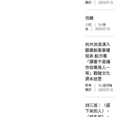
輯部 | 2026-07-31
仿織
小說
| by 悇
愉 | 2026-07-31
杭州流浪漢入
圖書館看書遭
投訴 館方覆
「讀書不是讓
你自覺高人一
等」戳破文化
資本迷思
報導
| by 虛詞編
輯部 | 2026-07-31
詩三首：〈留
下來的人〉、
〈成名前〉、