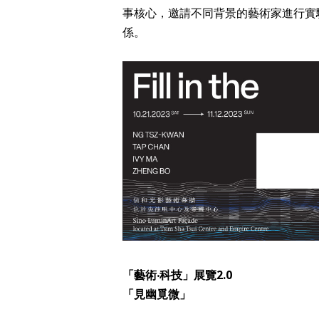
事核心，邀請不同背景的藝術家進行實
係。
「藝術‧科技」展覽2.0
「見幽覓微」