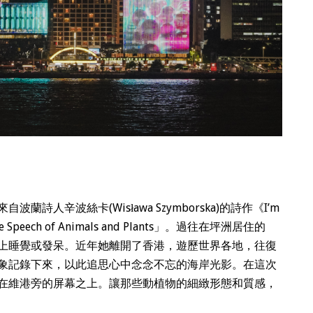
人辛波絲卡(Wisława Szymborska)的詩作《I’m
e Speech of Animals and Plants」。過往在坪洲居住的
上睡覺或發呆。近年她離開了香港，遊歷世界各地，往復
象記錄下來，以此追思心中念念不忘的海岸光影。在這次
在維港旁的屏幕之上。讓那些動植物的細緻形態和質感，