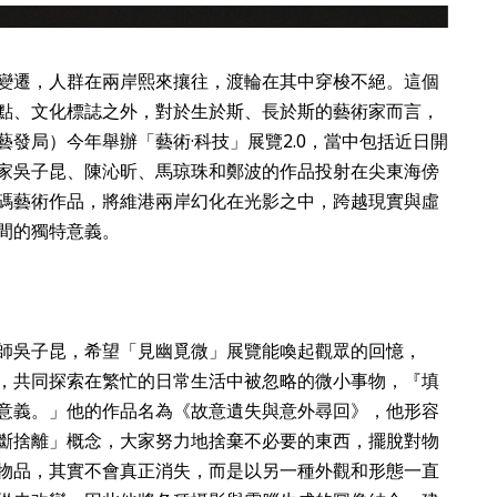
變遷，人群在兩岸熙來攘往，渡輪在其中穿梭不絕。這個
點、文化標誌之外，對於生於斯、長於斯的藝術家而言，
發局）今年舉辦「藝術·科技」展覽2.0，當中包括近日開
家吳子昆、陳沁昕、馬琼珠和鄭波的作品投射在尖東海傍
碼藝術作品，將維港兩岸幻化在光影之中，跨越現實與虛
間的獨特意義。
師吳子昆，希望「見幽覓微」展覽能喚起觀眾的回憶，
，共同探索在繁忙的日常生活中被忽略的微小事物，『填
意義。」他的作品名為《故意遺失與意外尋回》，他形容
斷捨離」概念，大家努力地捨棄不必要的東西，擺脫對物
物品，其實不會真正消失，而是以另一種外觀和形態一直