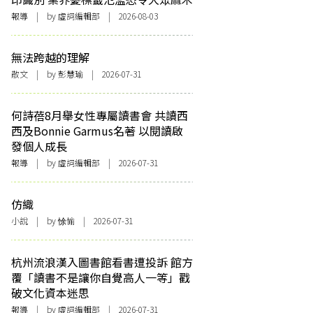
報導
| by 虛詞編輯部 | 2026-08-03
無法跨越的理解
散文
| by 彭慧瑜 | 2026-07-31
何詩蓓8月舉女性專屬讀書會 共讀西
西及Bonnie Garmus名著 以閱讀啟
發個人成長
報導
| by 虛詞編輯部 | 2026-07-31
仿織
小說
| by 悇愉 | 2026-07-31
杭州流浪漢入圖書館看書遭投訴 館方
覆「讀書不是讓你自覺高人一等」戳
破文化資本迷思
報導
| by 虛詞編輯部 | 2026-07-31