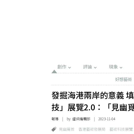
創作
評論
現象
好想藝術
發掘海港兩岸的意義 
技」展覽2.0：「見幽
報導
| by 虛詞編輯部 | 2023-11-04
見幽覓微
香港藝術發展局
藝術科技展覽