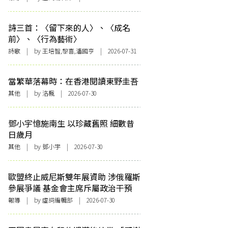
詩三首：〈留下來的人〉、〈成名
前〉、〈行為藝術〉
詩歌
| by 王培智,黎喜,潘國亨 | 2026-07-31
當繁華落幕時：在香港閱讀東野圭吾
其他
| by
洛楓
| 2026-07-30
鄧小宇憶施南生 以珍藏舊照 細數昔
日歲月
其他
| by 鄧小宇 | 2026-07-30
歐盟終止威尼斯雙年展資助 涉俄羅斯
參展爭議 基金會主席斥屬政治干預
報導
| by 虛詞編輯部 | 2026-07-30