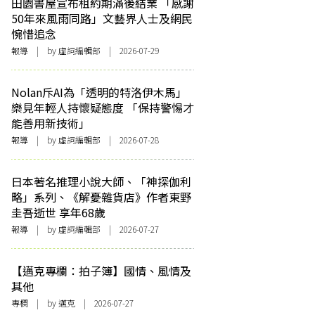
田園書屋宣布租約期滿後結業 「感謝
50年來風雨同路」文藝界人士及網民
惋惜追念
報導
| by 虛詞編輯部 | 2026-07-29
Nolan斥AI為「透明的特洛伊木馬」
樂見年輕人持懷疑態度 「保持警惕才
能善用新技術」
報導
| by 虛詞編輯部 | 2026-07-28
日本著名推理小說大師、「神探伽利
略」系列、《解憂雜貨店》作者東野
圭吾逝世 享年68歲
報導
| by 虛詞編輯部 | 2026-07-27
【邁克專欄：拍子簿】國情、風情及
其他
專欄
| by
邁克
| 2026-07-27