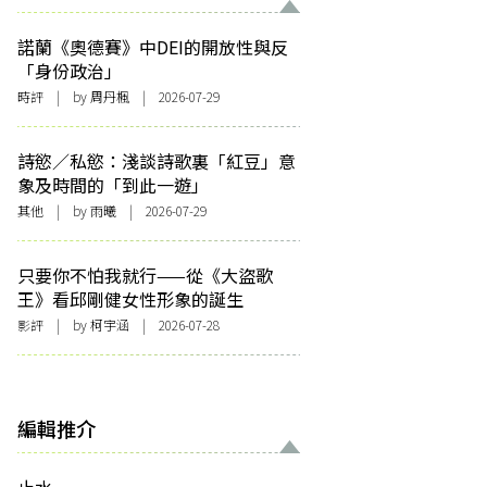
諾蘭《奧德賽》中DEI的開放性與反
「身份政治」
時評
| by
周丹楓
| 2026-07-29
詩慾／私慾：淺談詩歌裏「紅豆」意
象及時間的「到此一遊」
其他
| by 雨曦 | 2026-07-29
只要你不怕我就行——從《大盜歌
王》看邱剛健女性形象的誕生
影評
| by 柯宇涵 | 2026-07-28
編輯推介