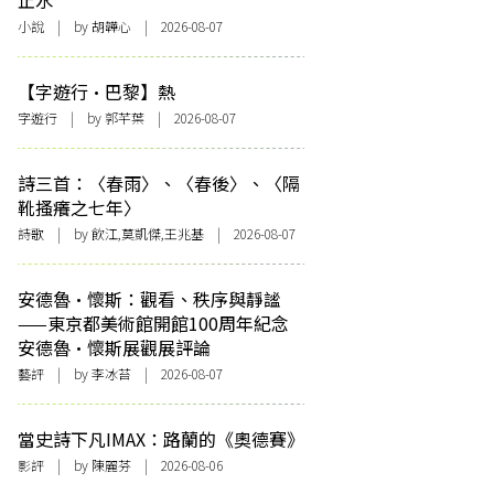
止水
小說
| by 胡韡心 | 2026-08-07
【字遊行·巴黎】熱
字遊行
| by 郭芊葉 | 2026-08-07
詩三首：〈春雨〉、〈春後〉、〈隔
靴搔癢之七年〉
詩歌
| by 飲江,莫凱傑,王兆基 | 2026-08-07
安德魯·懷斯：觀看、秩序與靜謐
——東京都美術館開館100周年紀念
安德魯·懷斯展觀展評論
藝評
| by 李冰苔 | 2026-08-07
當史詩下凡IMAX：路蘭的《奧德賽》
影評
| by 陳麗芬 | 2026-08-06