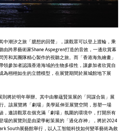
其中潮汐之旅「臆想的回聲」，讓觀眾可以登上渡輪，乘
界藝術家Shane Aspegren打造的音效，一邊欣賞幕
閃芳和其團隊精心製作的視聽之旅。而「香港海魚繪畫」
帶領參加者認識香港海域的生物多樣性，讓參加者欣賞自
成為栩栩如生的立體模型，在展覽期間於展城館地下展
主題展則將於明年舉辦。其中由黎蘊賢策展的「同謀合裝」展
大館舉行。該展覽將「劇場」美學延伸至展覽空間，形塑一場
rk）體驗，邀請觀眾在個充滿「劇場」氛圍的環境中，打開所有
登場的展覽則是由梁學彬策展的「過化存神」，將於2024
mark South展藝館舉行，以人工智能科技如何變革藝術為敘