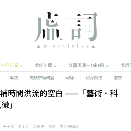
如是我聞
虛度年華
文藝風潮一take過
虛詞
專訪
無秩序編輯室
報導
現身說法
書序
填補時間洪流的空白 ——「藝術．科
覓微」
吳子昆
陳沁昕
馬琼珠
鄭波
虛詞編輯部