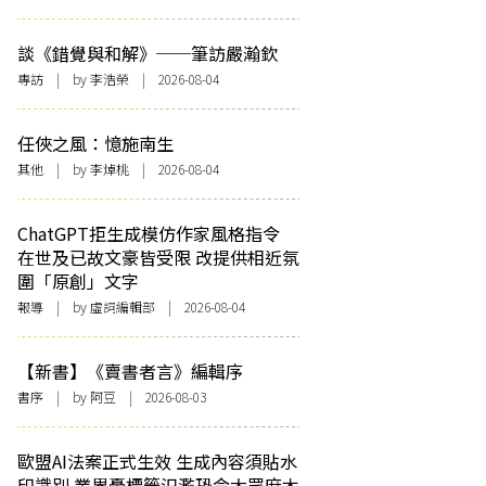
談《錯覺與和解》──筆訪嚴瀚欽
專訪
| by 李浩榮 | 2026-08-04
任俠之風：憶施南生
其他
| by 李焯桃 | 2026-08-04
ChatGPT拒生成模仿作家風格指令
在世及已故文豪皆受限 改提供相近氛
圍「原創」文字
報導
| by 虛詞編輯部 | 2026-08-04
【新書】《賣書者言》編輯序
書序
| by 阿豆 | 2026-08-03
歐盟AI法案正式生效 生成內容須貼水
印識別 業界憂標籤氾濫恐令大眾麻木