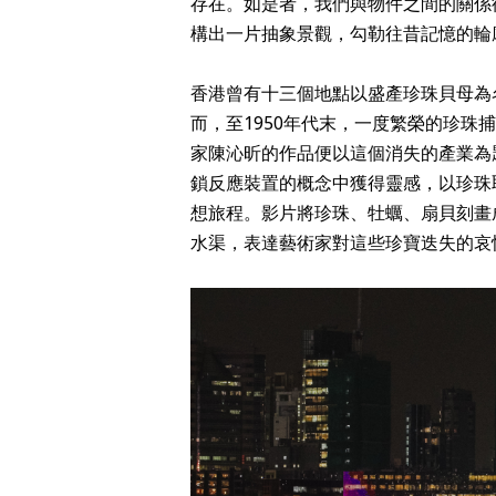
存在。如是者，我們與物件之間的關係
構出一片抽象景觀，勾勒往昔記憶的輪
香港曾有十三個地點以盛產珍珠貝母為
而，至1950年代末，一度繁榮的珍
家陳沁昕的作品便以這個消失的產業為
鎖反應裝置的概念中獲得靈感，以珍珠
想旅程。影片將珍珠、牡蠣、扇貝刻畫
水渠，表達藝術家對這些珍寶迭失的哀