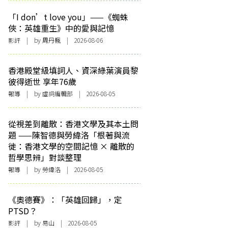
「I don’t love you」——《蜘蛛
俠：英雄重生》中的愛與記憶
影評
| by
周丹楓
| 2026-08-06
香港殿堂級填詞人、資深綠葉演員黎
彼得逝世 享年76歲
報導
| by 虛詞編輯部 | 2026-08-05
從視差到離散：香港文學及其本土問
題 ——陳智德與勞緯洛「根著與流
徙：香港文學的空間記憶 × 離散的
哲學思辨」對談整理
報導
| by 勞緯洛 | 2026-08-05
《奧德賽》：「英雄回歸」，定
PTSD？
影評
| by 易山 | 2026-08-05