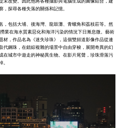
從未改變。因此他將各種攝影與電腦生成的圖像結合，建
廓，探尋各種失落的關係和記憶。
名，包括大埔、後海灣、龍鼓灘、青螺角和荔枝莊等。然
珠捕撈業在海水質素惡化和海洋污染的情況下日漸息微。藝術
題材，作品名為《迷失珍珠》，這個雙頻道影像作品從連
取代鋼珠，在錯綜複雜的場景中自由穿梭，展開奇異的幻
成在城市中遊走的神秘異生物。在影片尾聲，珍珠滑落污
悼。