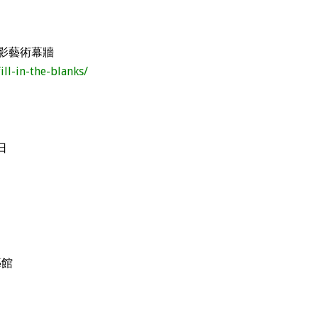
影藝術幕牆
ill-in-the-blanks/
日
日
藝館