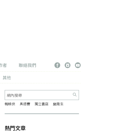
作者
聯絡我們
其他
蜘蛛俠
奧德賽
獨立書店
施南生
熱門文章