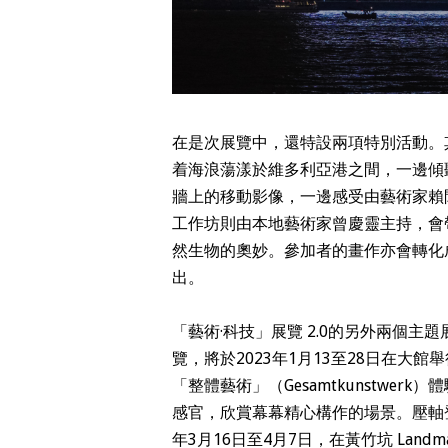
在是次展覽中，還特設兩項特別活動。
着海浪蕩漾於維多利亞港之間，一邊傾聽由跨
牆上的移動影像，一邊感受由藝術家賴
工作坊則由本地藝術家曾慶靈主持，會
然生物的奧妙。參加者的畫作亦會轉化
出。
「藝術·科技」展覽 2.0的另外兩個
覽，將於2023年1月13至28日在
「整體藝術」（Gesamtkunstwe
感官，欣賞幕幕精心構作的場景。壓軸
年3月16日至4月7日，在黃竹坑 Land